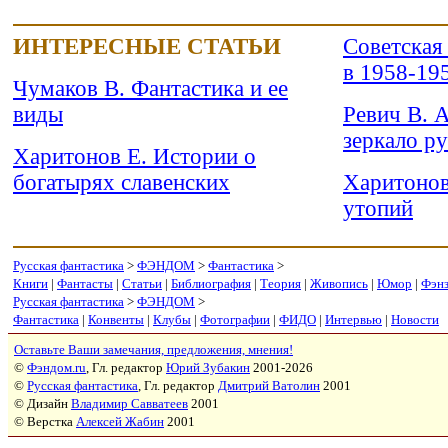
ИНТЕРЕСНЫЕ СТАТЬИ
Советская
в 1958-19
Чумаков В. Фантастика и ее
виды
Ревич В. А
зеркало р
Харитонов Е. Истории о
богатырях славенских
Харитонов
утопий
Русская фантастика
>
ФЭНДОМ
>
Фантастика
>
Книги
|
Фантасты
|
Статьи
|
Библиография
|
Теория
|
Живопись
|
Юмор
|
Фэн
Русская фантастика
>
ФЭНДОМ
>
Фантастика
|
Конвенты
|
Клубы
|
Фотографии
|
ФИДО
|
Интервью
|
Новости
Оставьте Ваши замечания, предложения, мнения!
©
Фэндом.ru
, Гл. редактор
Юрий Зубакин
2001-2026
©
Русская фантастика
, Гл. редактор
Дмитрий Ватолин
2001
© Дизайн
Владимир Савватеев
2001
© Верстка
Алексей Жабин
2001