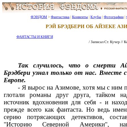
ФЭНДОМ
>
Фантастика
|
Конвенты
|
Клубы
|
Фотографии
|
РЭЙ БРЭДБЕРИ ОБ АЙЗЕКЕ АЗ
ФАНТАСТЫ И КНИГИ
/ Записал Ст. Кучер // 
Так случилось, что о смерти Ай
Брэдбери узнал только от нас. Вместе с
Европе.
- Я вырос на Азимове, хотя мы с ним
глотали романы друг друга, тайком на
источник вдохновения для себя - и нахо
прежде всего как фантаста. Но ведь име
серию потрясающих детективов, соста
"Историю Северной Америки", нап