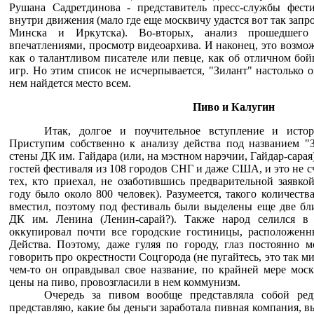
Рушана Садретдинова - представитель пресс-службы фестив
внутри движения (мало где еще москвичу удастся вот так запр
Минска и Иркутска). Во-вторых, анализ прошедшего
впечатлениями, просмотр видеоархива. И наконец, это возмож
как о талантливом писателе или певце, как об отличном бой
игр. Но этим список не исчерпывается, "Зилант" настолько о
нем найдется место всем.
Пиво и Калугин
Итак, долгое и поучительное вступление и истор
Приступим собственно к анализу действа под названием "З
стены ДК им. Гайдара (или, на мэстном нарэчии, Гайдар-сара
гостей фестиваля из 108 городов СНГ и даже США, и это не сч
тех, кто приехал, не озаботившись предварительной заявко
году было около 800 человек). Разумеется, такого количеств
вместил, поэтому под фестиваль были выделены еще две бл
ДК им. Ленина (Ленин-сарай?). Также народ селился в
оккупировал почти все городские гостиницы, расположенны
Действа. Поэтому, даже гуляя по городу, глаз постоянно 
говорить про окрестности Соцгорода (не пугайтесь, это так м
чем-то он оправдывал свое название, по крайней мере мос
цены на пиво, провозгласили в нем коммунизм.
Очередь за пивом вообще представляла собой ред
представляю, какие бы деньги заработала пивная компания, 