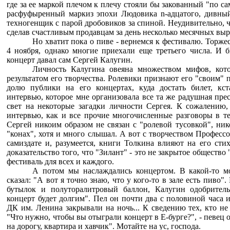
где за ее маркой плечом к плечу стояли бы закованный "по са
расфуфыренный маркиз эпохи Людовика n-адцатого, дивны
техногенщик с парой дробовиков за спиной. Неудивительно, 
сделав счастливым продавцам за день несколько месячных выр
Но хватит пока о пиве - вернемся к фестивалю. Торже
4 ноября, однако многие приехали еще третьего числа. И бы
концерт давал сам Сергей Калугин.
Личность Калугина овеяна множеством мифов, кот
результатом его творчества. Ролевики признают его "своим"
долю публики на его концертах, куда достать билет, кс
интервью, которое мне организовала все та же радушная пре
свет на некоторые загадки личности Сергея. К сожалению,
интервью, как и все прочие многочисленные разговоры в теч
Сергей никоим образом не связан с "ролевой тусовкой", ник
"конах", хотя и много слышал. А вот с творчеством Профессо
самиздате и, разумеется, книги Толкина влияют на его сти
доказательство того, что "Зилант" - это не закрытое общество 
фестиваль для всех и каждого.
А потом мы наслаждались концертом. В какой-то м
сказал: "А вот я точно знаю, что у кого-то в зале есть пиво"
бутылок и полуторалитровый баллон, Калугин одобритель
концерт будет долгим". Пел он почти два с половиной часа и
ДК им. Ленина закрывали на ночь... К сведению тех, кто не
"Что нужно, чтобы вы отыграли концерт в Е-бурге?", - певец о
на дорогу, квартира и хавчик". Мотайте на ус, господа.