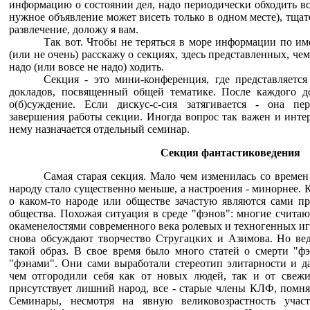
информацию о состоянии дел, надо периодически обходить вс
нужное объявление может висеть только в одном месте), тщат
развлечение, доложу я вам.
Так вот. Чтобы не теряться в море информации по им
(или не очень) расскажу о секциях, здесь представленных, че
надо (или вовсе не надо) ходить.
Секция - это мини-конференция, где представляетс
докладов, посвященный общей тематике. После каждого до
о(б)суждение. Если дискус-с-сия затягивается - она пе
завершения работы секции. Иногда вопрос так важен и интер
нему назначается отдельный семинар.
Секция фантастиковедения
Самая старая секция. Мало чем изменилась со времен
народу стало существенно меньше, а настроения - минорнее. 
о каком-то народе или обществе зачастую являются сами пр
общества. Похожая ситуация в среде "фэнов": многие счита
окаменелостями современного века ролевых и техногенных игр
снова обсуждают творчество Стругацких и Азимова. Но вед
такой образ. В свое время было много статей о смерти "ф
"фэнами". Они сами выработали стереотип элитарности и да
чем отгородили себя как от новых людей, так и от свеж
присутствует лишний народ, все - старые члены КЛФ, помня
Семинары, несмотря на явную великовозрастность учас