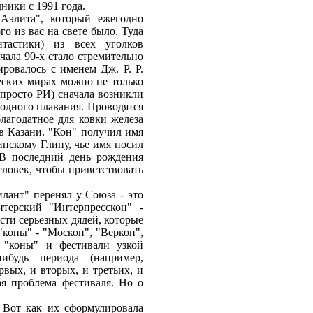
ники с 1991 года.
"Аэлита", который ежегодно
го из вас на свете было. Туда
тастики) из всех уголков
ала 90-х стало стремительно
ировалось с именем Дж. Р. Р.
еских мирах можно не только
 просто РИ) сначала возникли
бодного плавания. Проводятся
лагодатное для ковки железа
в Казани. "Кон" получил имя
инскому Глипу, чье имя носил
 В последний день рождения
ловек, чтобы приветствовать
лант" перенял у Союза - это
терский "Интерпресскон" -
асти серьезных дядей, которые
"коны" - "Москон", "Веркон",
 "коны" и фестивали узкой
нибудь периода (например,
рвых, и вторых, и третьих, и
я проблема фестиваля. Но о
? Вот как их сформулировала