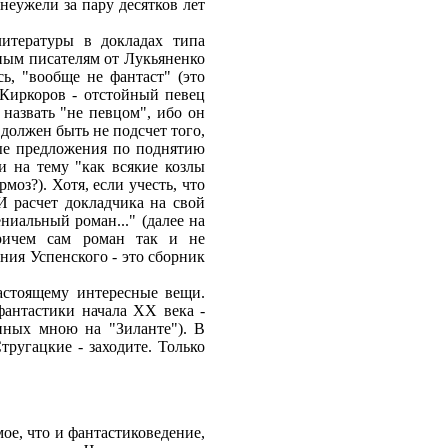
неужели за пару десятков лет
литературы в докладах типа
ным писателям от Лукьяненко
ь, "вообще не фантаст" (это
 Киркоров - отстойный певец
у назвать "не певцом", ибо он
должен быть не подсчет того,
ные предложения по поднятию
 на тему "как всякие козлы
рмоз?). Хотя, если учесть, что
И расчет докладчика на свой
ениальный роман..." (далее на
причем сам роман так и не
ния Успенского - это сборник
настоящему интересные вещи.
антастики начала XX века -
нных мною на "Зиланте"). В
ругацкие - заходите. Только
мое, что и фантастиковедение,