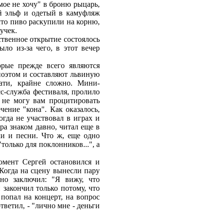
мое не хочу" в броню рыцарь,
й эльф и одетый в камуфляж
что пиво раскупили на корню,
учек.
ственное открытие состоялось
ло из-за чего, в этот вечер
орые прежде всего являются
 поэтом и составляют львиную
тати, крайне сложно. Мини-
сс-служба фестиваля, пролило
 не могу вам процитировать
ение "кона". Как оказалось,
огда не участвовал в играх и
ра знаком давно, читал еще в
хи и песни. Что ж, еще одно
"только для поклонников...", а
омент Сергей остановился и
. Когда на сцену вынесли пару
но заключил: "Я вижу, что
 закончил только потому, что
 попал на концерт, на вопрос
тветил, - "лично мне - деньги