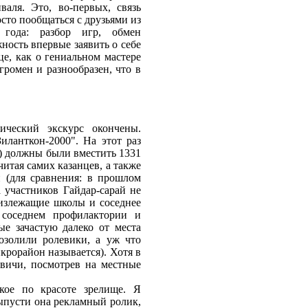
аля. Это, во-первых, связь
осто пообщаться с друзьями из
 года: разбор игр, обмен
ность впервые заявить о себе
це, как о гениальном мастере
громен и разнообразен, что в
ический экскурс окончены.
иланткон-2000". На этот раз
я) должны были вместить 1331
итая самих казанцев, а также
й (для сравнения: в прошлом
а участников Гайдар-сарай не
излежащие школы и соседнее
 соседнем профилактории и
е зачастую далеко от места
мозолили ролевики, а уж что
икрорайон называется). Хотя в
квичи, посмотрев на местные
кое по красоте зрелище. Я
выпусти она рекламный ролик,