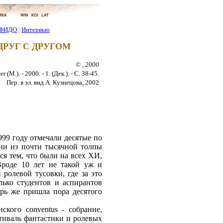
ФИДО
|
Интервью
ДРУГ С ДРУГОМ
© , 2000
 (М.). - 2000. - 1. (Дек.). - С. 38-45.
Пер. в эл. вид А. Кузнецова, 2002
99 году отмечали десятые по
ии из почти тысячной толпы
ся тем, что были на всех ХИ,
Вроде 10 лет не такой уж и
 ролевой тусовки, где за это
лько студентов и аспирантов
рь же пришла пора десятого
ского conventus - собрание,
стиваль фантастики и ролевых