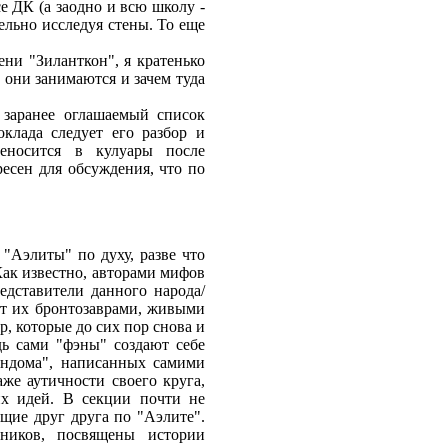
е ДК (а заодно и всю школу -
ельно исследуя стены. То еще
ени "Зиланткон", я кратенько
м они занимаются и зачем туда
я заранее оглашаемый список
клада следует его разбор и
реносится в кулуары после
есен для обсуждения, что по
 "Аэлиты" по духу, разве что
Как известно, авторами мифов
едставители данного народа/
ют их бронтозаврами, живыми
, которые до сих пор снова и
ь сами "фэны" создают себе
эндома", написанных самими
же аутичности своего круга,
их идей. В секции почти не
щие друг друга по "Аэлите".
тников, посвящены истории