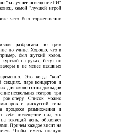
цию "за лучшее освещение РИ"
наконец, самой "лучшей игрой
осле чего был торжественно
иваля разбросана по трем
ние по улице. Хорошо, что в
пример, был жуткий холод.
с курткой на руках, бегут по
авалеры в не менее изящных
временно. Это когда "кон"
3 секциях, паре концертов и
чих дня около сотни докладов
ение нескольких театров, три
е рок-оперу. Список можно
еминаров и дискуссий типа
 процесса размножения и
ет себе помещение под это
 на текущий день, обрастает
ми. Причем каждое висит на
анием. Чтобы иметь полную