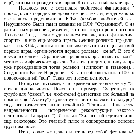
игр", который проводится в городе Казань на ноябрьские празд
Началось все с фестиваля любителей фантастики 
проводился в городе Свердловске еще с тех лет, когда мало ко
съезжались представители КЛФ (клубов любителей фан
Нерушимого. Были там и казанцы из КЛФ "Странники". С нач
развиваться ролевое движение, которое тогда прочно ассоци
Толкиена. Тогда люди с удивлением узнали, что о фантастич
спорить - в них еще можно играть. Секции ролевых игр (или
как часть КЛФ, а потом отпочковывались от них с целью сво
первые игры, организуются первые ролевые "коны". В это б
время несколько "Странников" решились организовать "кон" 
местного мифического дракона Зиланта (видимо, в пику аспр
уже проводившийся тогда ролевой "Глипкон" в Иванове).
Созданного Волей Народной в Казани собралось около 100 че
новорожденный "кон". Такая вот преемственность.
Но шутки шутками, а по крайней мере одну черту "Зи
интернациональность. Поясню на примере. Существует пи
сугубо для "фэнов", т.е. любителей фантастики (по большей ч
помнят еще "Аэлиту"), существуют чисто ролевые (в натуре) 
сюда же относился ныне покойный "Глипкон". Еще есть
направленности - исторической реконструкции какого-
пензенская "Гардарика"). И только "Зилант" объединяет и пе
еще некоторых. Это главный плюс и одновременно основна
грустном позже.
Итак, какие же цели ставит перед собой фестиваль