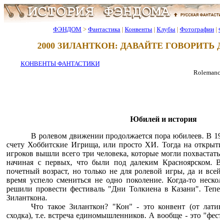
ФЭНДОМ
>
Фантастика
|
Конвенты
|
Клубы
|
Фотографии
|
2000 ЗИЛАНТКОН: ДАВАЙТЕ ГОВОРИТЬ 
КОНВЕНТЫ ФАНТАСТИКИ
Rolemancer
Юбилей и история
В ролевом движении продолжается пора юбилеев. В 19
счету Хоббитские Игрища, или просто ХИ. Тогда на открыт
игроков вышли всего три человека, которые могли похвастать
начиная с первых, что были под далеким Красноярском. 
почетный возраст, но только не для ролевой игры, да и всей
время успело смениться не одно поколение. Когда-то неско
решили провести фестиваль "Дни Толкиена в Казани". Тепе
Зиланткона.
Что такое Зиланткон? "Кон" - это конвент (от латин
сходка), т.е. встреча единомышленников. А вообще - это "фе