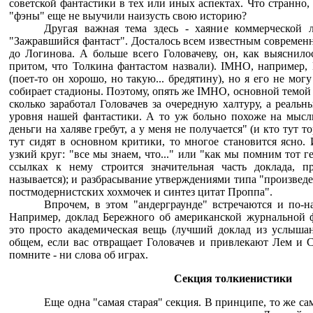
советской фантастики в тех или иных аспектах. Что странно, 
"фэны" еще не выучили наизусть свою историю?
Другая важная тема здесь - хаяние коммерческой 
"Зажравшийся фантаст". Досталось всем известным современ
до Логинова. А больше всего Головачеву, он, как выяснилос
притом, что Толкина фантастом назвали). IMHO, например,
(поет-то он хорошо, но такую... бредятину), но я его не мог
собирает стадионы. Поэтому, опять же IMHO, основной темой 
сколько заработал Головачев за очередную халтуру, а реаль
уровня нашей фантастики. А то уж больно похоже на мысли
деньги на халяве гребут, а у меня не получается" (и кто тут то
тут сидят в основном критики, то многое становится ясно. 
узкий круг: "все мы знаем, что..." или "как мы помним тот г
ссылках к нему строится значительная часть доклада, 
называется); и разбрасывание утверждениями типа "произведе
постмодернистских хохмочек и синтез цитат Проппа".
Впрочем, в этом "андерграунде" встречаются и по-
Например, доклад Бережного об американской журнальной ф
это просто академическая вещь (лучший доклад из услыша
общем, если вас отвращает Головачев и привлекают Лем и Ст
помните - ни слова об играх.
Секция толкиенистики
Еще одна "самая старая" секция. В принципе, то же са