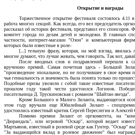
Открытие и награды
Торжественное открытие фестиваля состоялось 4.11 в
работа многих секций. Как всегда, его вел председатель орг
рассказал об истории фестиваля, представил его спонсоров. 
комитет города по делам детей и молодежи. В главных спо
частности, интернет-магазин "Озон" и компьютерная фирм
которых были известные в роле-
[...] тельную фразу, которая, на мой взгляд, явилась
многие думают, что лучше жевать, чем говорить. Так вот, дава
После вводных слов и поздравлений перешли к са
вручению премий. Самая почетная здесь - Большой Зилан
"произведение эпохальное, но не получившее в свое время пр
чья гениальность и значимость была понята только по проше
Подобные призы увозили с собой такие известные писатели,
прошлом году такой чести удостоился Логинов. Победи
писательница Д. Трускиновская с романом "Шайтан-звезда".
Кроме Большого и Малого Зиланта, выдающегося осо
этом году вручали еще Юбилейный Зилант - спецпреми
удостоились известный критик Сергей Переслегин и Алексей
Помимо премии Зилант от оргкомитета, на "коне
"Дюрандаль", или игровой "Оскар", которой ведает извес
Мартьянов, известный в ролевой среде как Гунтер. "Оскар" в
"За выдающийся вклад в ролевое движение" был награжде