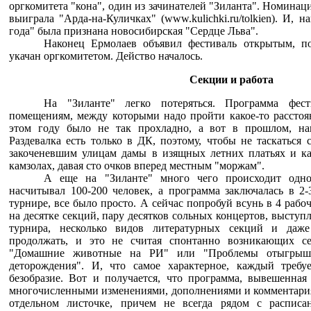
оргкомитета "кона", один из зачинателей "Зиланта". Номина
выиграла "Арда-на-Куличках" (www.kulichki.ru/tolkien). И, 
года" была признана новосибирская "Сердце Льва".
Наконец Ермолаев объявил фестиваль открытым, п
укачан оргкомитетом. Действо началось.
Секции и работа
На "Зиланте" легко потеряться. Программа фест
помещениям, между которыми надо пройти какое-то расстоя
этом году было не так прохладно, а вот в прошлом, на
Раздевалка есть только в ДК, поэтому, чтобы не таскаться 
закоченевшим улицам дамы в изящных летних платьях и к
камзолах, давая сто очков вперед местным "моржам".
А еще на "Зиланте" много чего происходит одно
насчитывал 100-200 человек, а программа заключалась в 2-
турнире, все было просто. А сейчас попробуй всунь в 4 рабо
на десятке секций, пару десятков сольных концертов, выступл
турнира, несколько видов литературных секций и даж
продолжать, и это не считая спонтанно возникающих с
"Домашние животные на РИ" или "Проблемы отыгрыша
деторождения". И, что самое характерное, каждый требу
безобразие. Вот и получается, что программа, вывешенная
многочисленными изменениями, дополнениями и комментария
отдельном листочке, причем не всегда рядом с распис