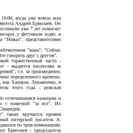
 16:00, когда уже вовсю шла
комитета Андрей Ермолаев. Он
Фестивалю уже 7 лет помогает
нсорах у фестиваля ходят, в
а "Нивал", представителями
 лейтмотивом "кона": "Сейчас
йте говорить друг с другом".
мой торжественной части -
т - выдается писателям за
емий", т.е. за произведение,
ствии определенного времени.
 как Хаецкая, Лукьяненко, в
тель этого года - рижская
бо отличившимся казанцам, в
и с пометкой "за все". Их
 Свиридов.
" также вручается премия
тный питерский писатель А.
ыдавался по трем номинациям.
н Ермолаев - председатель