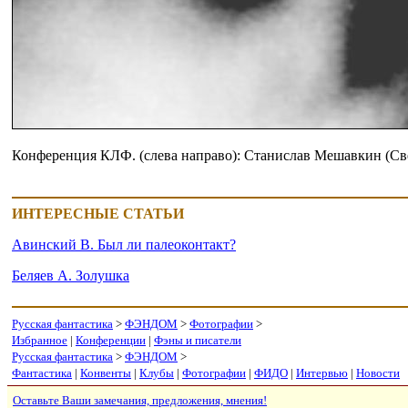
Конференция КЛФ. (слева направо): Станислав Мешавкин (Свер
ИНТЕРЕСНЫЕ СТАТЬИ
Авинский В. Был ли палеоконтакт?
Беляев А. Золушка
Русская фантастика
>
ФЭНДОМ
>
Фотографии
>
Избранное
|
Конференции
|
Фэны и писатели
Русская фантастика
>
ФЭНДОМ
>
Фантастика
|
Конвенты
|
Клубы
|
Фотографии
|
ФИДО
|
Интервью
|
Новости
Оставьте Ваши замечания, предложения, мнения!