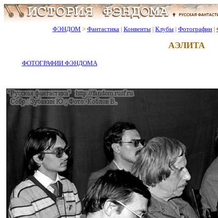
ФЭНДОМ
>
Фантастика
|
Конвенты
|
Клубы
|
Фотографии
|
АЭЛИТА
ФОТОГРАФИИ ФЭНДОМА