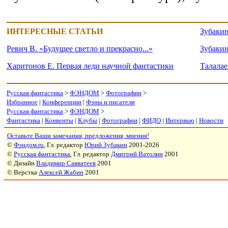
ИНТЕРЕСНЫЕ СТАТЬИ
Зубаки
Ревич В. «Будущее светло и прекрасно...»
Зубаки
Харитонов Е. Первая леди научной фантастики
Талалае
Русская фантастика
>
ФЭНДОМ
>
Фотографии
>
Избранное
|
Конференции
|
Фэны и писатели
Русская фантастика
>
ФЭНДОМ
>
Фантастика
|
Конвенты
|
Клубы
|
Фотографии
|
ФИДО
|
Интервью
|
Новости
Оставьте Ваши замечания, предложения, мнения!
©
Фэндом.ru
, Гл. редактор
Юрий Зубакин
2001-2026
©
Русская фантастика
, Гл. редактор
Дмитрий Ватолин
2001
© Дизайн
Владимир Савватеев
2001
© Верстка
Алексей Жабин
2001