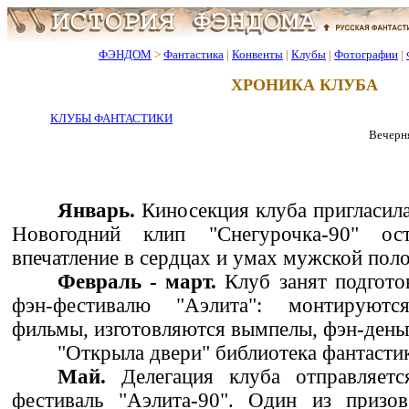
ФЭНДОМ
>
Фантастика
|
Конвенты
|
Клубы
|
Фотографии
|
ХРОНИКА КЛУБА
КЛУБЫ ФАНТАСТИКИ
Вечерня
Январь.
Киносекция клуба пригласила
Новогодний клип "Снегурочка-90" ост
впечатление в сердцах и умах мужской пол
Февраль - март.
Клуб занят подгото
фэн-фестивалю "Аэлита": монтируют
фильмы, изготовляются вымпелы, фэн-деньг
"Открыла двери" библиотека фантасти
Май.
Делегация клуба отправляетс
фестиваль "Аэлита-90". Один из призо