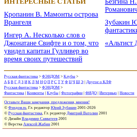
ИНТЕРЕСНЫЕ СТАТЬИ
Безгина Н
Романович
Кропанин В. Мамонты острова
Врангеля
Зубакин Ю
фантастик
Ингер А. Несколько слов о
Джонатане Свифте и о том, что
«Альтист 
увидел капитан Гулливер во
время своих путешествий
Русская фантастика
>
ФЭНДОМ
>
Клубы
>
А
Б
В
Г
Д
З
И
К
Л
М
Н
О
П
Р
С
Т
У
Ф
Ц
Ч
Ш
Э
|
Другое о КЛФ
Русская фантастика
>
ФЭНДОМ
>
Фантастика
|
Конвенты
|
Клубы
|
Фотографии
|
ФИДО
|
Интервью
|
Новости
Оставьте Ваши замечания, предложения, мнения!
©
Фэндом.ru
, Гл. редактор
Юрий Зубакин
2001-2026
©
Русская фантастика
, Гл. редактор
Дмитрий Ватолин
2001
© Дизайн
Владимир Савватеев
2001
© Верстка
Алексей Жабин
2001