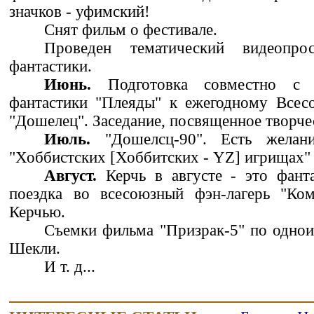
значков - уфимский!
Снят фильм о фестивале.
Проведен тематический видеопро
фантастики.
Июнь.
Подготовка совместно с 
фантастики "Плеяды" к ежегодному Всес
"Дошелец". Заседание, посвященное творче
Июль.
"Дошелсц-90". Есть желани
"Хоббистских [Хоббитских - YZ] игрищах"
Август.
Керчь в августе - это фанта
поездка во всесоюзный фэн-лагерь "Ко
Керчью.
Съемки фильма "Призрак-5" по однои
Шекли.
И т. д...