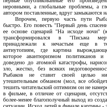
первые опубликованные его произведен
неровными, а глобальные проблемы, а гл
автором поставленные, вдруг замыкаются н
Впрочем, первую часть пути Рыб
быстро. Его повесть "Первый день спасен
ее основе сценарий "На исходе ночи" (
трансформировался в "Письма мерт
принадлежали к нечастым еще в т
антиутопиям, где картина вырождающег
которое авантюризмом политиканов и
доведено до атомной катастрофы, нарисо
зло, жестко, без всяких недоговореннос
Рыбаков не ставит своей целью ник
утешительным обманом (мол, все обойдет
тешить читательский оптимизм он не намер
в фильме, в отличие от сценария, отсутс
более-менее благополучный выход из созд
ситуации. Исход детей в финале картины - 