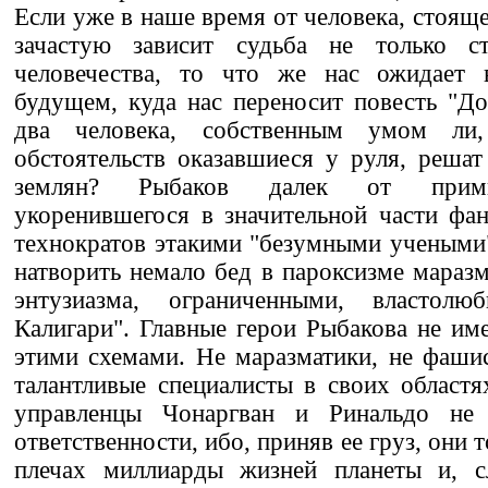
Если уже в наше время от человека, стояще
зачастую зависит судьба не только с
человечества, то что же нас ожидает 
будущем, куда нас переносит повесть "До
два человека, собственным умом ли,
обстоятельств оказавшиеся у руля, реша
землян? Рыбаков далек от прими
укоренившегося в значительной части фан
технократов этакими "безумными учеными
натворить немало бед в пароксизме маразм
энтузиазма, ограниченными, властолю
Калигари". Главные герои Рыбакова не им
этими схемами. Не маразматики, не фашис
талантливые специалисты в своих областя
управленцы Чонаргван и Ринальдо не
ответственности, ибо, приняв ее груз, они 
плечах миллиарды жизней планеты и, сл