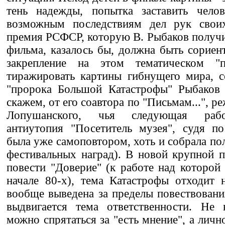
тень надежды, попытка заставить челов
возможным последствиям дел рук своих.
премия РСФСР, которую В. Рыбаков получил
фильма, казалось бы, должна быть сориент
закрепление на этом тематическом "п
тиражировать картины гибнущего мира, с
"пророка Большой Катастрофы" Рыбаков н
скажем, от его соавтора по "Письмам...", р
Лопушанского, чья следующая работ
антиутопия "Посетитель музея", судя по
была уже самоповтором, хоть и собрала по
фестивальных наград). В новой крупной п
повести "Доверие" (к работе над которой
начале 80-х), тема Катастрофы отходит 
вообще выведена за пределы повествовани
выдвигается тема ответственности. Не к
можно спрятаться за "есть мнение", а личн