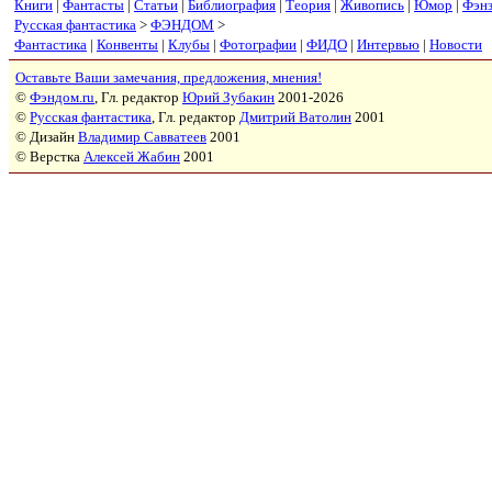
Книги
|
Фантасты
|
Статьи
|
Библиография
|
Теория
|
Живопись
|
Юмор
|
Фэн
Русская фантастика
>
ФЭНДОМ
>
Фантастика
|
Конвенты
|
Клубы
|
Фотографии
|
ФИДО
|
Интервью
|
Новости
Оставьте Ваши замечания, предложения, мнения!
©
Фэндом.ru
, Гл. редактор
Юрий Зубакин
2001-2026
©
Русская фантастика
, Гл. редактор
Дмитрий Ватолин
2001
© Дизайн
Владимир Савватеев
2001
© Верстка
Алексей Жабин
2001