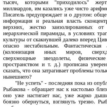
тысяч, которыми "приходилось" жер
миллиардов, им казались уже чисто арифм
Писатель предупреждает и о другом: обще
информация и реальная власть сконцен
верхних, жестко заизолированных от
иерархической пирамиды, в условиях траг
культуры от скакнувшей далеко вперед Цив
опасно нестабильным. Фантастическая 
(колонизация иных миров, сверхд
сверхмощные звездолеты, физически
пространством и т. д.) прописана увере
сказать, что она затрагивает проблемы толь
нынешнего?
"Не успеть" - последняя пока из опу
Рыбакова - обращает нас к настолько бли
оно уже настигает нас, уже жарко дыш
боязно обернуться, взглянуть трезво. Ры