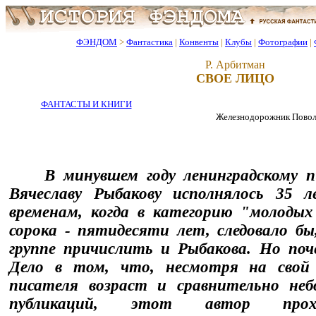
ФЭНДОМ
>
Фантастика
|
Конвенты
|
Клубы
|
Фотографии
|
Р. Арбитман
СВОЕ ЛИЦО
ФАНТАСТЫ И КНИГИ
Железнодорожник Поволжья
В минувшем году ленинградскому 
Вячеславу Рыбакову исполнялось 35
временам, когда в категорию "молодых
сорока - пятидесяти лет, следовало бы
группе причислить и Рыбакова. Но поч
Дело в том, что, несмотря на свой
писателя возраст и сравнительно неб
публикаций, этот автор прох