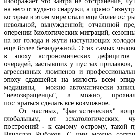
изображает это завтра не отстранение, чу
на него откуда-то снаружи, а прямо "изнутр
которые в этом мире стали еще более остр
невольной, вынужденной; отчаянной пре
оперении биологических миграций, сезонны
на юг голода и жути наступающих холодов
еще более безнадежной. Этих самых челов
в эпоху астрономических дефицитов 
очередей, застывших у пустых прилавков, 
агрессивных люмпенов и профессиональ
эпоху сдавшейся на милость всем эпид
медицины, - можно автоматически записы
"невозвращенцы", а можно, проанал
постараться сделать все возможное.
От частных, "фантастических" воп
глобальным, от эсхатологических, ч
построений - к самому острому, такой п
Вячеслав Рыбаков. С ним можно соглаш