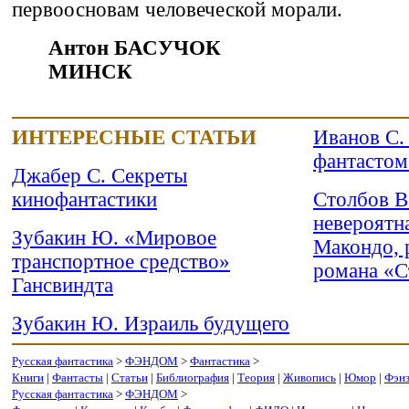
первоосновам человеческой морали.
Антон БАСУЧОК
МИНСК
ИНТЕРЕСНЫЕ СТАТЬИ
Иванов С. 
фантастом
Джабер С. Секреты
кинофантастики
Столбов В
невероятн
Зубакин Ю. «Мировое
Макондо, 
транспортное средство»
романа «С
Гансвиндта
Зубакин Ю. Израиль будущего
Русская фантастика
>
ФЭНДОМ
>
Фантастика
>
Книги
|
Фантасты
|
Статьи
|
Библиография
|
Теория
|
Живопись
|
Юмор
|
Фэн
Русская фантастика
>
ФЭНДОМ
>