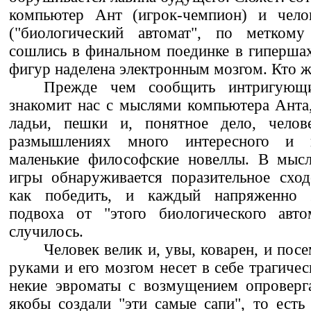
компьютер Ант (игрок-чемпион) и чело
("биологический автомат", по метком
сошлись в финальном поединке в гипершах
фигур наделена электронным мозгом. Кто ж
Прежде чем сообщить интригующий
знакомит нас с мыслями компьютера Анта, 
ладьи, пешки и, понятное дело, челов
размышлениях много интересного и п
маленькие философские новеллы. В мысл
игры обнаруживается поразительное сход
как победить, и каждый напряженно ж
подвоха от "этого биологического авт
случилось.
Человек велик и, увы, коварен, и посе
руками и его мозгом несет в себе трагиче
некие эвроматы с возмущением опроверга
якобы создали "эти самые сапи", то есть