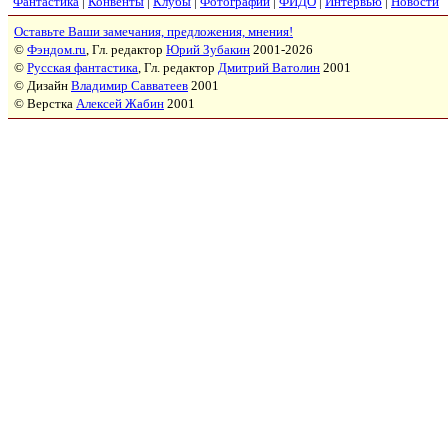
Фантастика
|
Конвенты
|
Клубы
|
Фотографии
|
ФИДО
|
Интервью
|
Новости
Оставьте Ваши замечания, предложения, мнения!
©
Фэндом.ru
, Гл. редактор
Юрий Зубакин
2001-2026
©
Русская фантастика
, Гл. редактор
Дмитрий Ватолин
2001
© Дизайн
Владимир Савватеев
2001
© Верстка
Алексей Жабин
2001