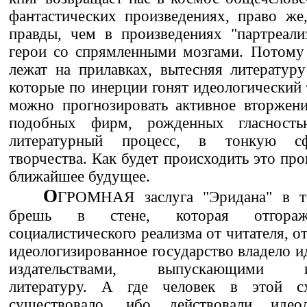
фантастических произведениях, право же
правды, чем в произведениях "партреали
герои со спрямленными мозгами. Потому 
лежат на прилавках, вытесняя литературу 
которые по инерции гонят идеологический 
можно прогнозировать активное вторжени
подобных фирм, рожденных гласност
литературный процесс, в тонкую сф
творчества. Как будет происходить это пр
ближайшее будущее.
О
ГРОМНАЯ заслуга "Эридана" в т
брешь в стене, которая отгоражи
социалистического реализма от читателя, от
идеологизированное государство владело 
издательствами, выпускающими ид
литературу. А где человек в этой с
существовало, ибо действовали идео