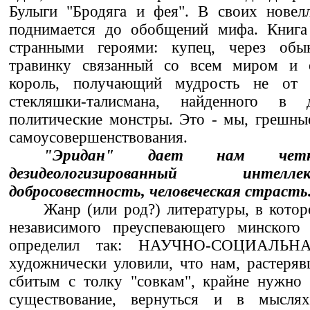
Булыги "Бродяга и фея". В своих новелл
поднимается до обобщений мифа. Книга
странными героями: купец, через обы
травинку связанный со всем миром и о
король, получающий мудрость не от 
стекляшки-талисмана, найденного в 
политические монстры. Это - мы, грешны
самоусовершенствования.
"Эридан" дает нам четк
дезидеологизированный интел
добросовестность, человеческая страсть
Жанр (или род?) литературы, в кото
независимого преуспевающего минского 
определил так: НАУЧНО-СОЦИАЛЬ
художнически уловили, что нам, растеря
сбитым с толку "совкам", крайне нужно 
существование, вернуться и в мысл