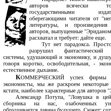
авторов всячески торм
государственными издател
оберегающими читателя от "не
литературы, и произведени
авторов, выпущенные "Эриданом"
расхватал и требует: дайте еще.
Тут нет парадокса. Прост
разрушил фантастический 
системы, удушающий и экономику, и душу
говоря коротко, освободительная, - эко
естественное дыхание.
К
ОММЕРЧЕСКИЙ успех фирмы пу
экономисты, мы же раскроем некоторые
кстати, наиболее характерные для авторов "
Александр Потупа, "Ловушка в цей
сборника на нас, озабоченных ун
обрушивается лавина будущего. Сюжет: со