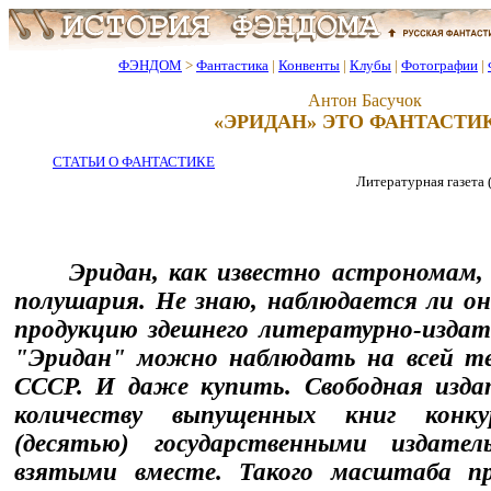
ФЭНДОМ
>
Фантастика
|
Конвенты
|
Клубы
|
Фотографии
|
Антон Басучок
«ЭРИДАН» ЭТО ФАНТАСТИ
СТАТЬИ О ФАНТАСТИКЕ
Литературная газета (М.
Эридан, как известно астрономам, 
полушария. Не знаю, наблюдается ли он
продукцию здешнего литературно-издат
"Эридан" можно наблюдать на всей т
СССР. И даже купить. Свободная изда
количеству выпущенных книг конк
(десятью) государственными издател
взятыми вместе. Такого масштаба п