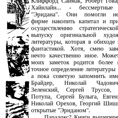
Клиффорд Саймак, Роберт Гова
Хайнлайн... - бессмертные
"Эридана". Они помогли не
фирме накопить капитал и при
осуществлению стратегическ
выпуску оригинальной худож
литературы, которая в обиходе 
фантастикой. Хотя, смею заве
нечто качественно иное. Може
моих заметок родится более 
точное определение литературы 
а пока советую запомнить им
Брайдер, Николай Чадови
Зеленский, Сергей Трусов, 
Потупа, Сергей Булыга, Евген
Николай Орехов, Георгий Шишк
открытые "Эриданом".
Парадокс? Книги вышепер