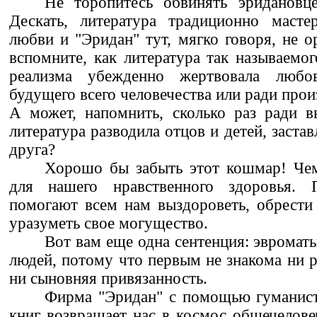
Не торопитесь обвинять эридановце
Дескать, литература традиционно маст
любви и "Эридан" тут, мягко говоря, не о
вспомните, как литература так называемог
реализма убежденно жертвовала любо
будущего всего человечества или ради прои
А может, напомнить, сколько раз ради в
литература разводила отцов и детей, застав
друга?
Хорошо бы забыть этот кошмар! Чем
для нашего нравственного здоровья. П
помогают всем нам выздороветь, обрести 
уразуметь свое могущество.
Вот вам еще одна сентенция: эвромат
людей, потому что первым не знакома ни р
ни сыновняя привязанность.
Фирма "Эридан" с помощью гуманист
книг возвращает нас в космос общечелове