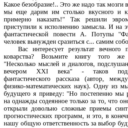
Какое безобразие!.. Это же надо так мозги 
мы еще дарим им столько вкусного и кр
примерно наказать!" Так решили эвро
приступили к исполнению замысла. И на 
фантастической повести А. Потупы "Фа
человек вынужден сразиться с... самим собо
Вас интересует результат вечного 
коварства? Возьмите книгу того же 
"Несколько мыслей и диалогов, подслуша
вечером XXI века" - таков подза
фантастического рассказа (автор, межд
физико-математических наук). Одну из мы
будущего я приведу: "Но постепенно мы 
на однажды содеянное только за то, что он
открыли довольно сложные приемы синт
прогностических программ, и это, в конеч
нашу общую ответственность за выбор буд