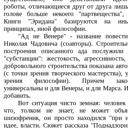
роботы, отличающиеся друг от друга лишь 
голове больше некоего "партвещества",
Книги "Эридана" базируются на ины
принципах, иной философии.
"Ад не Венере" - название повес
Николая Чадовича (соавторы). Строитель
построения описанного ада послужили 
"субстанции": жестокость, агрессивность,
добровольного строительства показана авт
(с точки зрения творческого мастерства), 
зрения философии). Причем закон
универсальны и для Венеры, и для Марса. И
добавить.
Вот ситуация чисто земная: человек 
что, толком не знает, не может объя
шизофреник, он просто находился "при и
идее, власти. Сюжет рассказа "Поднадзорн