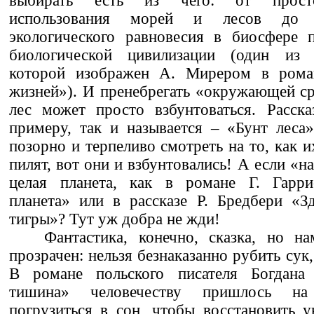
выбирать есть из чего: от просто
использования морей и лесов до 
экологического равновесия в биосфере п
биологической цивилизации (один из 
которой изображен А. Мирером в рома
жизней»). И пренебрегать «окружающей ср
лес может просто взбунтоваться. Расска
примеру, так и называется – «Бунт леса
позорно и терпеливо смотреть на то, как их
пилят, вот они и взбунтовались! А если «
целая планета, как в романе Г. Гарри
планета» или в рассказе Р. Бредбери «З
тигры»? Тут уж добра не жди!
Фантастика, конечно, сказка, но н
прозрачен: нельзя безнаказанно рубить сук
В романе польского писателя Богдана 
тишина» человечеству пришлось на
погрузиться в сон, чтобы восстановить 