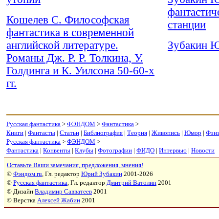
фантастич
Кошелев С. Философская
станции
фантастика в современной
английской литературе.
Зубакин Ю
Романы Дж. Р. Р. Толкина, У.
Голдинга и К. Уилсона 50-60-х
гг.
Русская фантастика
>
ФЭНДОМ
>
Фантастика
>
Книги
|
Фантасты
|
Статьи
|
Библиография
|
Теория
|
Живопись
|
Юмор
|
Фэн
Русская фантастика
>
ФЭНДОМ
>
Фантастика
|
Конвенты
|
Клубы
|
Фотографии
|
ФИДО
|
Интервью
|
Новости
Оставьте Ваши замечания, предложения, мнения!
©
Фэндом.ru
, Гл. редактор
Юрий Зубакин
2001-2026
©
Русская фантастика
, Гл. редактор
Дмитрий Ватолин
2001
© Дизайн
Владимир Савватеев
2001
© Верстка
Алексей Жабин
2001