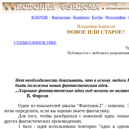
ФЭНДОМ
>
Фантастика
|
Конвенты
|
Клубы
|
Фотографии
|
Владимир Борисов
НОВОЕ ИЛИ СТАРОЕ?
СТАТЬИ О ФАНТАСТИКЕ
Ур
Публикуется с любезного разрешения а
Нет необходимости доказывать, что в основу любого
быть положена новая фантастическая идея.
...Хорошие фантастические идеи под ногами не валяю
В. Фирсов
Один из показателей шкалы "Фантазия-2" - новизна. 
легко определить, если вы хорошо знаете фантастику.
Для того, чтобы разобраться с новизной идеи, попы
других фантастических произведениях.
1 балл - идея использована повторно "одно к одно