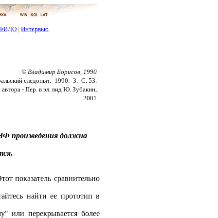
ФИДО
|
Интервью
© Владимир Борисов, 1990
альский следопыт.- 1990.- 3.- С. 53.
втора - Пер. в эл. вид Ю. Зубакин,
2001
 НФ произведения должна
тся.
Этот показатель сравнительно
тайтесь найти ее прототип в
му" или перекрывается более