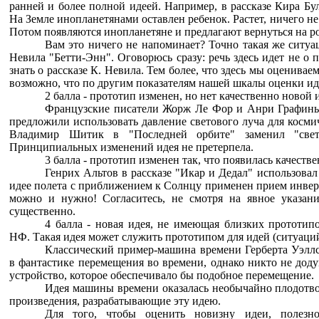
ранней и более полной идеей. Например, в рассказе Кира Бу
На Земле инопланетянами оставлен ребенок. Растет, ничего не
Потом появляются инопланетяне и предлагают вернуться на р
Вам это ничего не напоминает? Точно такая же ситуа
Невила "Бетти-Энн". Оговорюсь сразу: речь здесь идет не о п
знать о рассказе К. Невила. Тем более, что здесь мы оценива
возможно, что по другим показателям нашей шкалы оценки иде
2 балла - прототип изменен, но нет качественно новой 
Французские писатели Жорж Ле Фор и Анри Графинь
предложили использовать давление светового луча для косми
Владимир Шитик в "Последней орбите" заменил "свет
Принципиальных изменений идея не претерпела.
3 балла - прототип изменен так, что появилась качестве
Генрих Альтов в рассказе "Икар и Дедал" использова
идее полета с приближением к Солнцу применен прием инверс
можно и нужно! Согласитесь, не смотря на явное указани
существенно.
4 балла - новая идея, не имеющая близких прототипо
НФ. Такая идея может служить прототипом для идей (ситуаций)
Классический пример-машина времени Герберта Уэллса
в фантастике перемещения во времени, однако никто не доду
устройство, которое обеспечивало бы подобное перемещение.
Идея машины времени оказалась необычайно плодотво
произведения, разрабатывающие эту идею.
Для того, чтобы оценить новизну идеи, полезно