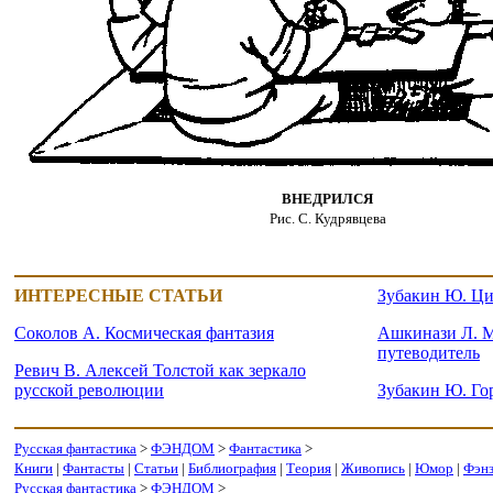
ВНЕДРИЛСЯ
Рис. С. Кудрявцева
ИНТЕРЕСНЫЕ СТАТЬИ
Зубакин Ю. Ци
Соколов А. Космическая фантазия
Ашкинази Л. М
путеводитель
Ревич В. Алексей Толстой как зеркало
русской революции
Зубакин Ю. Го
Русская фантастика
>
ФЭНДОМ
>
Фантастика
>
Книги
|
Фантасты
|
Статьи
|
Библиография
|
Теория
|
Живопись
|
Юмор
|
Фэн
Русская фантастика
>
ФЭНДОМ
>