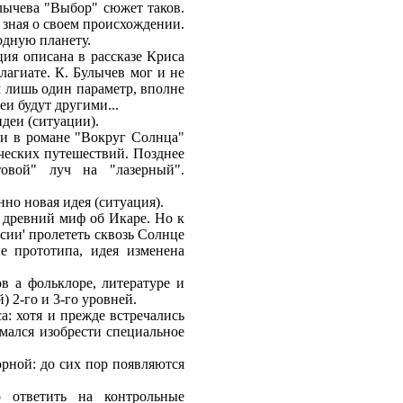
лычева "Выбор" сюжет таков.
 зная о своем происхождении.
одную планету.
ция описана в рассказе Криса
лагиате. К. Булычев мог и не
ем лишь один параметр, вполне
и будут другими...
идеи (ситуации).
и в романе "Вокруг Солнца"
ческих путешествий. Позднее
овой" луч на "лазерный".
нно новая идея (ситуация).
л древний миф об Икаре. Но к
ии' пролететь сквозь Солнце
е прототипа, идея изменена
в а фольклоре, литературе и
 2-го и 3-го уровней.
: хотя и прежде встречались
мался изобрести специальное
рной: до сих пор появляются
 ответить на контрольные