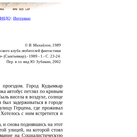
ФИДО
|
Интервью
© В. Михайлов, 1989
ского клуба любителей фантастики
 (Сыктывкар).- 1989.- 1.- С. 23-24.
Пер. в эл. вид Ю. Зубакин, 2002
 проездом. Город Кудымкар
ока автобус петлял по кривым
 Пыль висела в воздухе, солнце
н был задерживаться в городе
улицу Герцена, где проживал
Хотелось с ним встретится и
, и снова поднявшись на этот
той улицей, на которой стоял
имание на Социалистическую