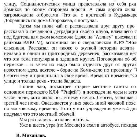
улицу. Социалистическая улица представляла из себя ря
домиков по обоим сторонам дороги. А сама дорога была
загромождена отбросами. Что ж, с критикой в Кудымкаре
Добравшись по дома Сторожева, я постучал.
Затем мы пили чай и рассказывали друг другу про 
рассказал о печальной деградации своего клуба, влачащего 
под бдительным оком комсомола (даже на "Аэлиту" выезжал пре
райкома ВЛКСМ); вспоминал он о свердловском КЛФ "Ябло
слыхивал. Рассказал он также о жуткой истории девяти 
недавно в одной из пригородных деревенек, рассказывал вес
что эта тема популярна в здешних кругах. Поговорили об о
пермяков - и зачем их надо было отделять друг от друга?
известном здесь деятеле - борце за Коми-дело по прозвищу 
Сергей ему и пришпилил в свое время. Время от времени "С
улице и толкал речи - толпа балдела.
Попив чаю, посмотрев старые местные газеты со
основном пермского КЛФ "Рифей"), я поглядел на часы и зато
часов ночи, хотя было по-летнему светло. Сергей, услышав 
третий час ночи. Оказывается у них здесь иной часовой поя
по московскому времени. То-то у них учреждения уже в 4 дня
подумал что это местный обычай.
Мы расстались - я пошел в отель.
Уже в шесть утра (по Москве) я ехал в автобусе, покид
В. Михайлов.