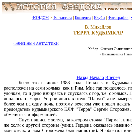
ФЭНДОМ
>
Фантастика
|
Конвенты
|
Клубы
|
Фотографии
|
В. Михайлов
ТЕРРА КУДЫМКАР
ФЭНЗИНЫ ФАНТАСТИКИ
Хабар: Фэнзин Сыктывкар
«Цивилизация Гэйм»
Назад
Начало
Вперед
Было это в июне 1988 года. Попал я в Кудымкар
расположен на семи холмах, как и Рим. Мне так показалось, п
улочкам, то и дело взбираясь и спускаясь с гор, т.е. с холмов.
лопалось от жары. Устроившись в отеле "Парма" я не намере
более чем на одну ночь, поэтому вечером уже пошел искать 
председатель кудымкарского КЛФ "Терра" Сергей Сторожев. 
обменяться информацией.
Спустившись с холма, на котором стояла "Парма", вниз
же холм с другой стороны (улица Герцена оказалась именно 
мой отель, а дом Сторожева был напротив). Я обратил вн