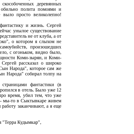
д скособоченных деревянных
 обильно полита помоями и
 выло просто великолепно!
фантастику и жизнь. Сергей
сейчас унылое существование
дставитель не от клуба, а от
ко", о котором я слыхом не
самоубийств, произошедших
ело, с огоньком, видно было,
бщности Коми-зырян, и Коми-
 Сергей рассказал о широко
"Сын Народа", которое сам же
ын Народа" собирал толпу на
 страницами фантастики (в
ропился в отель. Было уже 12
про время, убил тем, что уже
с - мы-то в Сыктывкаре живем
 работу заканчивают, а я еще
ая "Терра Кудымкар",