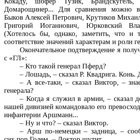
Кокаду, шофер Тузик, Брандскугель,
Домарощинер... Для сравнения можно в
Быков Алексей Петрович, Крутиков Михаил
Григорий Иоганнович, Юрковский Влад
(Хотелось бы, однако, заметить, что и 
соответствие значений характерам и роли ге
Окончательное подтверждение я полу
с «ГЛ»:
– Кто такой генерал Пферд?
– Лошадь, – сказал Р. Квадрига. Конь.
– А все-таки, – сказал Виктор, – зна
генерала?
– Когда я служил в армии, – сказал д
нашей дивизией командовало его превосход
инфантерии Аршманн...
– Ну и что? – сказал Виктор.
– Арш по-немецки – задница, – со
сих пор Голем. – Доктор шутит.