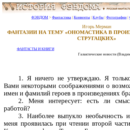
ФЭНДОМ
>
Фантастика
|
Конвенты
|
Клубы
|
Фотографии
|
Игорь Мерман
ФАНТАЗИИ НА ТЕМУ «ОНОМАСТИКА В ПРОИ
СТРУГАЦКИХ»
ФАНТАСТЫ И КНИГИ
Галактические новости (Владимир)
1. Я ничего не утверждаю. Я тольк
Вами некоторыми соображениями о возмож
имен и фамилий героев в произведениях бр
2. Меня интересует: есть ли смыс
работой?
3. Наиболее выпукло необычность 
меня проявилась при чтении второй част