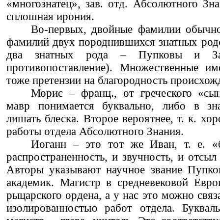
«многознатец», зав. отд. Абсолютного Зна
сплошная ирония.
Во-первых, двойные фамилии обычно
фамилий двух породнившихся знатных родо
два знатных рода – Пупковы и З
противопоставление). Множественные и
тоже претензии на благородность происхож
Морис – франц., от греческого «сы
мавр понимается буквально, либо в зна
лишать блеска. Второе вероятнее, т. к. х
работы отдела Абсолютного Знания.
Иоганн – это тот же Иван, т. е. «
распространенность, и звучность, и отсыл
Авторы указывают научное звание Пупков
академик. Магистр в средневековой Евро
рыцарского ордена, а у нас это можно связ
изолированностью работ отдела. Букваль