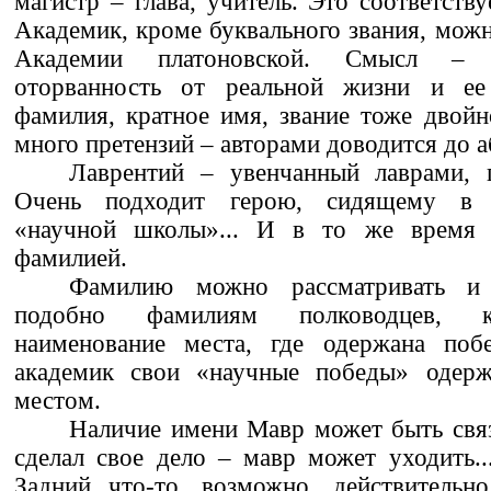
магистр – глава, учитель. Это соответств
Академик, кроме буквального звания, можн
Академии платоновской. Смысл – 
оторванность от реальной жизни и ее
фамилия, кратное имя, звание тоже двой
много претензий – авторами доводится до а
Лаврентий – увенчанный лаврами, п
Очень подходит герою, сидящему в 
«научной школы»... И в то же время п
фамилией.
Фамилию можно рассматривать и 
подобно фамилиям полководцев, к
наименование места, где одержана побе
академик свои «научные победы» одерж
местом.
Наличие имени Мавр может быть свя
сделал свое дело – мавр может уходить..
Задний что-то, возможно, действительно