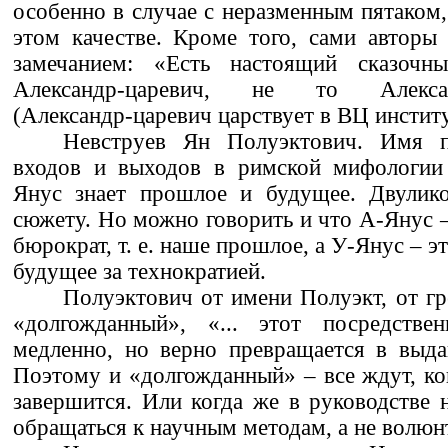
особенно в случае с неразменным пятаком,
этом качестве. Кроме того, сами авторы
замечанием: «Есть настоящий сказоч
Александр-царевич, не то Александ
(Александр-царевич царствует в ВЦ институ
Невструев Ян Полуэктович. Имя п
входов и выходов в римской мифологии
Янус знает прошлое и будущее. Двулико
сюжету. Но можно говорить и что А-Янус –
бюрократ, т. е. наше прошлое, а У-Янус – это
будущее за технократией.
Полуэктович от имени Полуэкт, от гр
«долгожданный», «... этот посредстве
медленно, но верно превращается в выда
Поэтому и «долгожданный» – все ждут, ко
завершится. Или когда же в руководстве
обращаться к научным методам, а не волюн