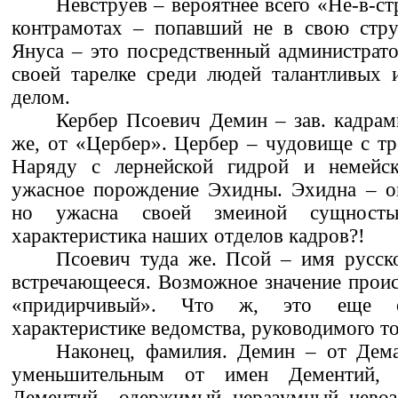
Невструев – вероятнее всего «Не-в-ст
контрамотах – попавший не в свою стр
Януса – это посредственный администрато
своей тарелке среди людей талантливых 
делом.
Кербер Псоевич Демин – зав. кадрам
же, от «Цербер». Цербер – чудовище с тре
Наряду с лернейской гидрой и немейс
ужасное порождение Эхидны. Эхидна – он
но ужасна своей змеиной сущност
характеристика наших отделов кадров?!
Псоевич туда же. Псой – имя русско
встречающееся. Возможное значение проист
«придирчивый». Что ж, это еще
характеристике ведомства, руководимого 
Наконец, фамилия. Демин – от Дема
уменьшительным от имен Дементий,
Дементий – одержимый, неразумный, нево