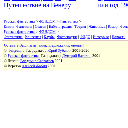
Путешествие на Венеру
или год 19
Русская фантастика
>
ФЭНДОМ
>
Фантастика
>
Книги
|
Фантасты
|
Статьи
|
Библиография
|
Теория
|
Живопись
|
Юмор
|
Фэн
Русская фантастика
>
ФЭНДОМ
>
Фантастика
|
Конвенты
|
Клубы
|
Фотографии
|
ФИДО
|
Интервью
|
Новости
Оставьте Ваши замечания, предложения, мнения!
©
Фэндом.ru
, Гл. редактор
Юрий Зубакин
2001-2026
©
Русская фантастика
, Гл. редактор
Дмитрий Ватолин
2001
© Дизайн
Владимир Савватеев
2001
© Верстка
Алексей Жабин
2001