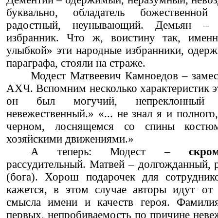
буквально, обладатель божественной
радостный, неунывающий. Демьян – 
избранник. Что ж, воистину так, имен
улыбкой» эти народные избранники, одер
параграфа, стояли на страже.
Модест Матвеевич Камноедов – замес
АХЧ. Вспомним несколько характеристик эт
он был могучий, непреклонный 
невежественный.» «... не знал я и полног
черном, лоснящемся со спины кост
хозяйскими движениями.»
А теперь: Модест –
скро
рассудительный. Матвей – долгожданный,
(бога). Хорош подарочек для сотруднико
кажется, в этом случае авторы идут от 
смысла имени и качеств героя. Фамили
первых, непробиваемость по причине невеж