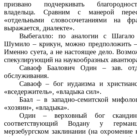
призвано подчеркивать благороднос
владельца. Сравним с манерой пере
«отдельными словосочетаниями на фр
выражается, диалекте».
Выбегалло: по аналогии с Шагало
Шумило – крикун, можно предположить – 
Именно суета, а не настоящее дело. Возмо
спекулирующий на наукообразных авантюр
Саваоф Баалович Один – зав. отд
обслуживания.
Саваоф – бог иудаизма и христианс
«вседержитель», «владыка сил».
Баал – в западно-семитской мифоло
«хозяин», «владыка».
Один – верховный бог скандина
соответствующий Водану у герман
мерзебургском заклинании (на охромение к