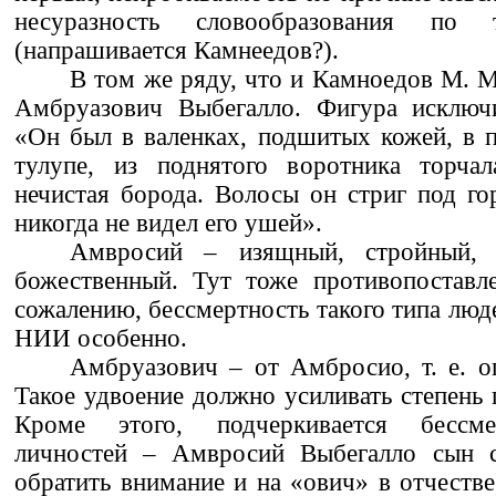
несуразность словообразования п
(напрашивается Камнеедов?).
В том же ряду, что и Камноедов М. М
Амбруазович Выбегалло. Фигура исключи
«Он был в валенках, подшитых кожей, в 
тулупе, из поднятого воротника торчал
нечистая борода. Волосы он стриг под го
никогда не видел его ушей».
Амвросий – изящный, стройный, 
божественный. Тут тоже противопоставле
сожалению, бессмертность такого типа люде
НИИ особенно.
Амбруазович – от Амбросио, т. е. 
Такое удвоение должно усиливать степень 
Кроме этого, подчеркивается бессм
личностей – Амвросий Выбегалло сын с
обратить внимание и на «ович» в отчестве