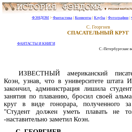
ФЭНДОМ
>
Фантастика
|
Конвенты
|
Клубы
|
Фотографии
|
С. Георгиев
СПАСАТЕЛЬНЫЙ КРУГ
ФАНТАСТЫ И КНИГИ
С.-Петербургские ве
ИЗВЕСТНЫЙ американский писател
Коэн, узнав, что в университете штата 
закончил, администрация лишила студент
занятия по плаванию, бросил своей альма
круг в виде гонорара, полученного за
"Студент должен уметь плавать не тол
-наставительно заметил Коэн.
С. ГЕОРГИЕВ