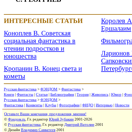
ИНТЕРЕСНЫЕ СТАТЬИ
Королев А
Ершалаим
Коноплев В. Советская
социальная фантастика в
Фильмогра
чтении подростков и
Ларионов 
юношества
Сапковски
Кропанин В. Конец света и
Петербург
кометы
Русская фантастика
>
ФЭНДОМ
>
Фантастика
>
Книги
|
Фантасты
|
Статьи
|
Библиография
|
Теория
|
Живопись
|
Юмор
|
Фэн
Русская фантастика
>
ФЭНДОМ
>
Фантастика
|
Конвенты
|
Клубы
|
Фотографии
|
ФИДО
|
Интервью
|
Новости
Оставьте Ваши замечания, предложения, мнения!
©
Фэндом.ru
, Гл. редактор
Юрий Зубакин
2001-2026
©
Русская фантастика
, Гл. редактор
Дмитрий Ватолин
2001
© Дизайн
Владимир Савватеев
2001