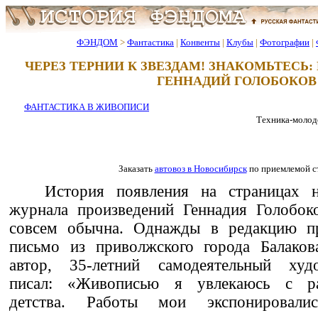
ФЭНДОМ
>
Фантастика
|
Конвенты
|
Клубы
|
Фотографии
|
ЧЕРЕЗ ТЕРНИИ К ЗВЕЗДАМ! ЗНАКОМЬТЕСЬ:
ГЕННАДИЙ ГОЛОБОКОВ
ФАНТАСТИКА В ЖИВОПИСИ
Техника-молодеж
Заказать
автовоз в Новосибирск
по приемлемой с
История появления на страницах 
журнала произведений Геннадия Голобок
совсем обычна. Однажды в редакцию п
письмо из приволжского города Балаков
автор, 35-летний самодеятельный худ
писал: «Живописью я увлекаюсь с ра
детства. Работы мои экспонировали