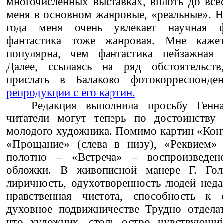
многочисленных выставках, вплоть до вс
меня в основном жанровые, «реальные». Н
года меня очень увлекает научная ф
фантастика тоже жанровая. Мне каже
популярна, чем фантастика пейзажная и
Далее, ссылаясь на ряд обстоятельств
прислать в Балаково фотокорреспонден
репродукции с его картин.
Редакция выполнила просьбу Генн
читатели могут теперь по достоинству 
молодого художника. Помимо картин «Конта
«Прощание» (слева в низу), «Реквием» 
полотно – «Встреча» – воспроизведен
обложки. В живописной манере Г. Голо
лиричность, одухотворенность людей неда
нравственная чистота, способность к 
духовное подвижничестве Трудно отделат
что художник, столь остро чувствующий