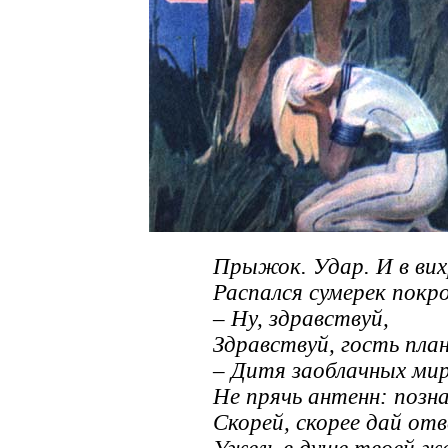
Прыжок. Удар. И в вих
Распался сумерек покро
– Ну, здравствуй,
Здравствуй, гость пл
– Дитя заоблачных мир
Не прячь антенн: позна
Скорей, скорее дай от