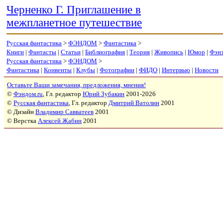
Черненко Г. Приглашение в
межпланетное путешествие
Русская фантастика
>
ФЭНДОМ
>
Фантастика
>
Книги
|
Фантасты
|
Статьи
|
Библиография
|
Теория
|
Живопись
|
Юмор
|
Фэн
Русская фантастика
>
ФЭНДОМ
>
Фантастика
|
Конвенты
|
Клубы
|
Фотографии
|
ФИДО
|
Интервью
|
Новости
Оставьте Ваши замечания, предложения, мнения!
©
Фэндом.ru
, Гл. редактор
Юрий Зубакин
2001-2026
©
Русская фантастика
, Гл. редактор
Дмитрий Ватолин
2001
© Дизайн
Владимир Савватеев
2001
© Верстка
Алексей Жабин
2001