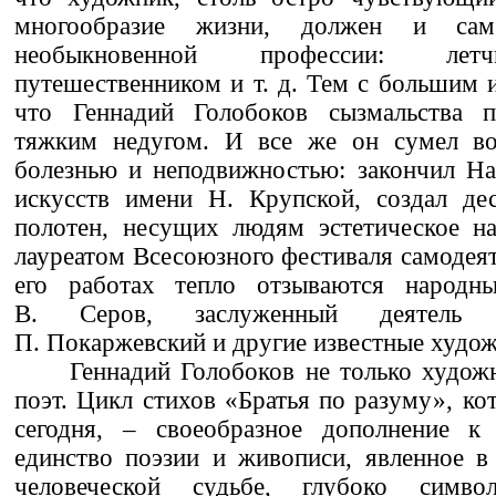
многообразие жизни, должен и са
необыкновенной профессии: летч
путешественником и т. д. Тем с большим 
что Геннадий Голобоков сызмальства п
тяжким недугом. И все же он сумел во
болезнью и неподвижностью: закончил На
искусств имени Н. Крупской, создал дес
полотен, несущих людям эстетическое на
лауреатом Всесоюзного фестиваля самодеят
его работах тепло отзываются народ
В. Серов, заслуженный деятель
П. Покаржевский и другие известные худо
Геннадий Голобоков не только худож
поэт. Цикл стихов «Братья по разуму», к
сегодня, – своеобразное дополнение к
единство поэзии и живописи, явленное в
человеческой судьбе, глубоко симв