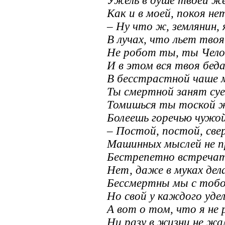
Ужель в душе твоей же
Как и в моей, покоя не
– Ну что ж, землянин, 
В лучах, что льет твоя
Не робот ты, ты Чело
И в этом вся твоя беда
В бесстрастной чаше 
Ты смертной занят су
Томишься ты тоской ж
Болеешь горечью чужой
– Постой, постой, све
Машинных мыслей не п
Бестрепетно встречат
Нет, даже в муках дел
Бессмертны мы с тобо
Но свой у каждого удел
А вот о том, что я не
Ни разу в жизни не жал