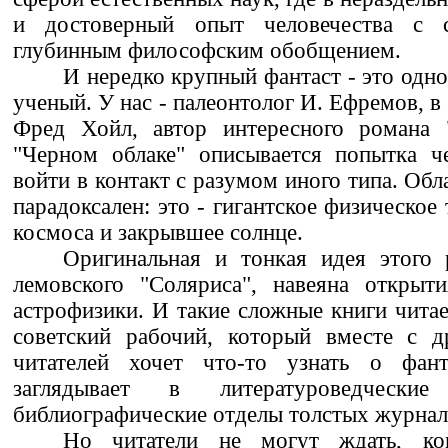
и достоверный опыт человечества с
глубинным философским обобщением.
И нередко крупный фантаст - это одн
ученый. У нас - палеонтолог И. Ефремов, в
Фред Хойл, автор интересного романа 
"Черном облаке" описывается попытка че
войти в контакт с разумом иного типа. Обл
парадоксален: это - гигантское физическое
космоса и закрывшее солнце.
Оригинальная и тонкая идея этого 
лемовского "Соляриса", навеяна открыт
астрофизики. И такие сложные книги чита
советский рабочий, который вместе с 
читателей хочет что-то узнать о фант
заглядывает в литературоведчес
библиографические отделы толстых журнал
Но читатели не могут ждать, ког