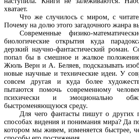
наступила. Книги не залеживаются. Наоб
хватает.
Что же случилось с миром, с читате
Почему на долю этого загадочного жанра в
Современные физико-математическ
биологические открытия куда парадокс
дерзкий научно-фантастический роман. С
попал бы в смешное и жалкое положение,
Жюль Верн и А. Беляев, подсказывать изо
новые научные и технические идеи. У со
совсем другая и куда более художеств
пытаются помочь современному человек
психически и эмоционально об
быстроменяющуюся среду.
Для чего фантасты пишут о других 
способах видения и понимания мира? Да по
котором мы живем, изменяется быстрее, 
способы его постижения.