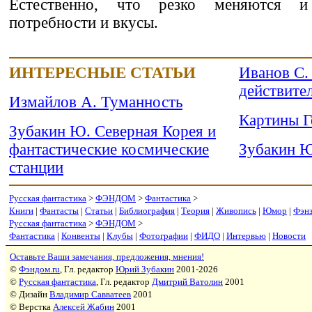
Естественно, что резко меняются и
потребности и вкусы.
ИНТЕРЕСНЫЕ СТАТЬИ
Иванов С.
действите
Измайлов А. Туманность
Картины Г
Зубакин Ю. Северная Корея и
фантастические космические
Зубакин Ю
станции
Русская фантастика
>
ФЭНДОМ
>
Фантастика
>
Книги
|
Фантасты
|
Статьи
|
Библиография
|
Теория
|
Живопись
|
Юмор
|
Фэн
Русская фантастика
>
ФЭНДОМ
>
Фантастика
|
Конвенты
|
Клубы
|
Фотографии
|
ФИДО
|
Интервью
|
Новости
Оставьте Ваши замечания, предложения, мнения!
©
Фэндом.ru
, Гл. редактор
Юрий Зубакин
2001-2026
©
Русская фантастика
, Гл. редактор
Дмитрий Ватолин
2001
© Дизайн
Владимир Савватеев
2001
© Верстка
Алексей Жабин
2001