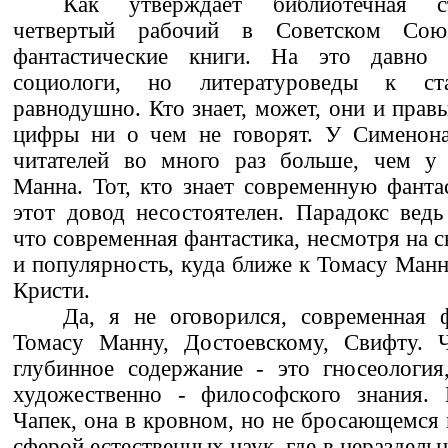
Как утверждает библиотечная ст
четвертый рабочий в Советском Сою
фантастические книги. На это давно 
социологи, но литературоведы к ста
равнодушно. Кто знает, может, они и прав
цифры ни о чем не говорят. У Сименон
читателей во много раз больше, чем у 
Манна. Тот, кто знает современную фантас
этот довод несостоятелен. Парадокс ведь
что современная фантастика, несмотря на 
и популярность, куда ближе к Томасу Манн
Кристи.
Да, я не оговорился, современная 
Томасу Манну, Достоевскому, Свифту. 
глубинное содержание - это гносеология
художественно - философского знания.
Чапек, она в кровном, но не бросающемся в
сферой естественных наук, где в нераздель