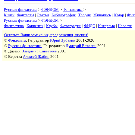
Русская фантастика
>
ФЭНДОМ
>
Фантастика
>
Книги
|
Фантасты
|
Статьи
|
Библиография
|
Теория
|
Живопись
|
Юмор
|
Фэн
Русская фантастика
>
ФЭНДОМ
>
Фантастика
|
Конвенты
|
Клубы
|
Фотографии
|
ФИДО
|
Интервью
|
Новости
Оставьте Ваши замечания, предложения, мнения!
©
Фэндом.ru
, Гл. редактор
Юрий Зубакин
2001-2026
©
Русская фантастика
, Гл. редактор
Дмитрий Ватолин
2001
© Дизайн
Владимир Савватеев
2001
© Верстка
Алексей Жабин
2001