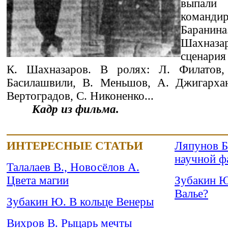
выпа
командир
Баранин
Шахна
сценария
К. Шахназаров. В ролях: Л. Филатов, 
Басилашвили, В. Меньшов, А. Джигархан
Вертоградов, С. Никоненко...
Кадр из фильма.
ИНТЕРЕСНЫЕ СТАТЬИ
Ляпунов Б
научной ф
Талалаев В., Новосёлов А.
Цвета магии
Зубакин Ю
Валье?
Зубакин Ю. В кольце Венеры
Вихров В. Рыцарь мечты