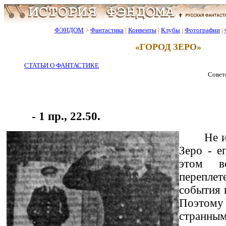
ФЭНДОМ
>
Фантастика
|
Конвенты
|
Клубы
|
Фотографии
|
«ГОРОД ЗЕРО»
СТАТЬИ О ФАНТАСТИКЕ
Советс
- 1 пр., 22.50.
Не 
Зеро - е
этом в
переплет
события 
Поэтому 
странным