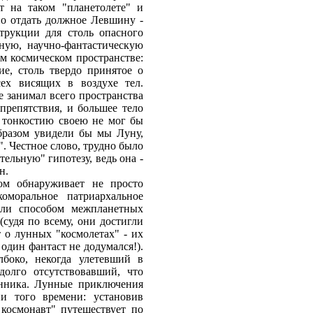
т на таком "планетолете" и
о отдать должное Левшину -
трукции для столь опасного
ную, научно-фантастическую
м космическом пространстве:
е, столь твердо принятое о
ех висящих в воздухе тел.
е занимал всего пространства
 препятствия, и большее тело
, тонкостию своею не мог бы
бразом увидели бы мы Луну,
. Честное слово, трудно было
тельную" гипотезу, ведь она -
н.
м обнаруживает не просто
оморальное патриархальное
ели способом межпланетных
судя по всему, они достигли
 о лунных "космолетах" - их
 один фантаст не додумался!).
боко, некогда улетевший в
олго отсутствовавший, что
енника. Лунные приключения
и того времени: установив
космонавт" путешествует по