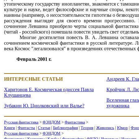
утопическому государству инопланетян, знакомится с тамошн
культуре и науке, ведет философские и научные споры, неко
наивны (например, о несостоятельности гипотезы о безвоздуш
рассуждения выглядят для своего времени прогрессивно.
сочинение Левшина приобрело черты социальной фантастики
(читай - российского) помешала повести увидеть свет отдельн
Многие десятилетия повесть В. А. Левшина оставал
сочинением космической фантастики в русской литературе. 
века Космос "легализовался" в произведениях отечественных 
Февраль 2001 г.
ИНТЕРЕСНЫЕ СТАТЬИ
Андреев К. Гл
Харитонов Е. Космическая одиссея Павла
Кройчик Л. Лю
Клушанцева
Вселенная глаз
Зубакин Ю. Циолковский или Валье?
художника
Русская фантастика
>
ФЭНДОМ
>
Фантастика
>
Книги
|
Фантасты
|
Статьи
|
Библиография
|
Теория
|
Живопись
|
Юмор
|
Фэн
Русская фантастика
>
ФЭНДОМ
>
Фантастика
|
Конвенты
|
Клубы
|
Фотографии
|
ФИДО
|
Интервью
|
Новости