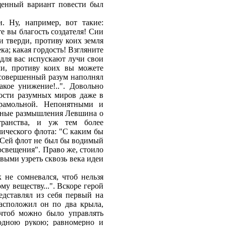
щенный вариант повести был
. Ну, например, вот такие:
е вы благость создателя! Сии
и тверди, противу коих земля
ка; какая гордость! Взгляните
 для вас испускают лучи свои
ми, противу коих вы можете
есовершенный разум наполнял
кое унижение!..". Довольно
ости разумных миров даже в
крамольной. Непонятными и
енные размышления Левшина о
транства, и уж тем более
мического флота: "С каким бы
 Сей флот не был бы водимый
освещения". Право же, стоило
выми узреть сквозь века идеи
 не сомневался, чтоб нельзя
 веществу...". Вскоре герой
едставлял из себя первый на
асположил он по два крыла,
чтоб можно было управлять
одною рукою; равномерно и