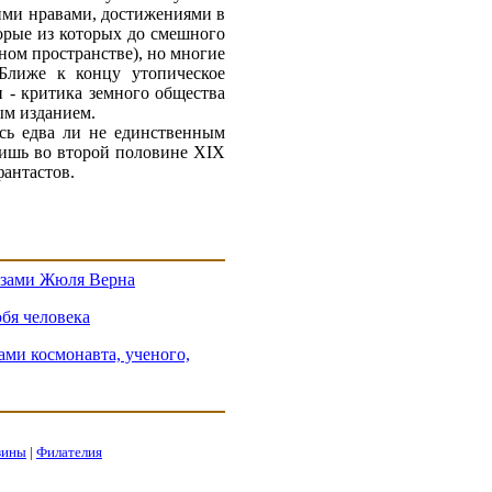
ими нравами, достижениями в
торые из которых до смешного
ном пространстве), но многие
 Ближе к концу утопическое
 - критика земного общества
ым изданием.
ась едва ли не единственным
Лишь во второй половине XIX
фантастов.
азами Жюля Верна
бя человека
ами космонавта, ученого,
зины
|
Филателия