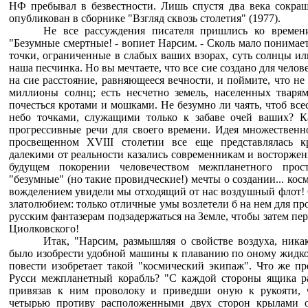
НФ пребывал в безвестности. Лишь спустя два века сокра
опубликован в сборнике "Взгляд сквозь столетия" (1977).
Не все рассуждения писателя пришлись ко времени
"Безумные смертные! - вопиет Нарсим. - Сколь мало понимает
точки, ограниченные в слабых ваших взорах, суть солнцы ил
наша песчинка. Но вы мечтаете, что все сие создано для челове
на сие расстояние, равняющееся вечности, и поймите, что не
миллионы солнц; есть несчетно земель, населенных тваря
почесться кротами и мошками. Не безумно ли чаять, чтоб вс
небо точками, служащими только к забаве очей ваших? Ка
прогрессивные речи для своего времени. Идея множественн
просвещенном XVIII столетии все еще представлялась 
далекими от реальности казались современникам и восторж
будущем покорении человечеством межпланетного прос
"безумные" (но такие провидческие!) мечты о создании... кос
вожделением увидели мы отходящий от нас воздушный флот!
златолюбием: только отличные умы возлетели б на нем для пр
русским фантазерам подзадержаться на Земле, чтобы затем пер
Циолковского!
Итак, "Нарсим, размышляя о свойстве воздуха, никак
было изобрести удобной машины к плаванию по оному жидкому
повести изобретает такой "космический экипаж". Что же пр
Русси межпланетный корабль? "С каждой стороны ящика р
привязав к ним проволоку и приведши оную к рукояти, 
четырью противу расположенными двух сторон крылами 