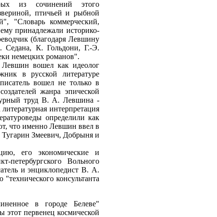
орых из сочинений этого
звериной, птичьей и рыбной
й", "Словарь коммерческий,
, ему принадлежали историко-
реводчик (благодаря Левшину
 Седана, К. Гольдони, Г.-Э.
еки немецких романов".
и Левшин вошел как идеолог
жник в русской литературе
писатель вошел не только в
создателей жанра эпической
турный труд В. А. Левшина -
 а литературная интерпретация
тературоведы определили как
ют, что именно Левшин ввел в
 Тугарин Змеевич, Добрыня и
цию, его экономические и
т-петербургского Вольного
атель и энциклопедист В. А.
 "технического консультанта
чиненное в городе Белеве"
ды этот первенец космической