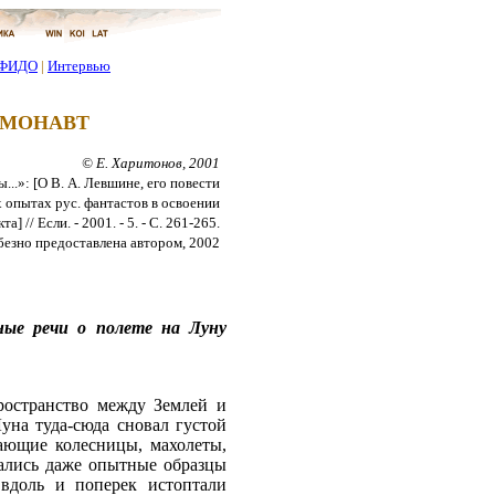
ФИДО
|
Интервью
СМОНАВТ
© Е. Харитонов, 2001
..»: [О В. А. Левшине, его повести
 опытах рус. фантастов в освоении
] // Если. - 2001. - 5. - C. 261-265.
безно предоставлена автором, 2002
ые речи о полете на Луну
ространство между Землей и
уна туда-сюда сновал густой
ающие колесницы, махолеты,
чались даже опытные образцы
вдоль и поперек истоптали