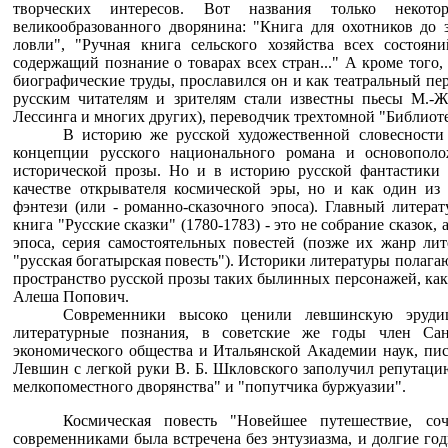
творческих интересов. Вот названия только некот
великообразованного дворянина: "Книга для охотников до 
ловли", "Ручная книга сельского хозяйства всех состояни
содержащий познание о товарах всех стран..." А кроме того
биографические труды, прославился он и как театральный пе
русским читателям и зрителям стали известны пьесы М.-Ж.
Лессинга и многих других), переводчик трехтомной "Библиот
В историю же русской художественной словесност
концепции русского национального романа и основополо
исторической прозы. Но и в историю русской фантастики 
качестве открывателя космической эры, но и как один из 
фэнтези (или - романно-сказочного эпоса). Главный литера
книга "Русские сказки" (1780-1783) - это не собрание сказок,
эпоса, серия самостоятельных повестей (позже их жанр ли
"русская богатырская повесть"). Историки литературы полага
пространство русской прозы таких былинных персонажей, как
Алеша Попович.
Современники высоко ценили левшинскую эруди
литературные познания, в советские же годы член Санк
экономического общества и Итальянской Академии наук, пис
Левшин с легкой руки В. Б. Шкловского заполучил репутацию
мелкопоместного дворянства" и "попутчика буржуазии".
Космическая повесть "Новейшее путешествие, со
современниками была встречена без энтузиазма, и долгие го