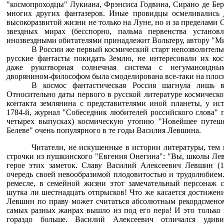
"космопроходцы" Лукиана, Фрэнсиса Годвина, Сирано де Бе
многих других фантазеров. Иные провидцы осмеливались 
высокоразвитой жизни не только на Луне, но и за пределами 
звездных мирах (бесспорно, пальма первенства установл
инозвездными обитателями принадлежит Вольтеру, автору "Ми
В России же первый космический старт непозволитель
русские фантасты покидать Землю, не интересовали их кос
даже рукотворная солнечная система с негуманоидным
дворянином-философом была смоделирована все-таки на плоск
В космос фантастическая Россия шагнула лишь в
Относительно даты первого в русской литературе космическо
контакта землянина с представителями иной планеты, у ист
1784-й, журнал "Собеседник любителей российского слова" 
четырех выпусках) космическую утопию "Новейшее путеше
Белеве" очень популярного в те годы Василия Левшина.
Читатели, не искушенные в истории литературы, тем 
строчки из пушкинского "Евгения Онегина": "Вы, школы Лев
герое этих заметок. Славу Василий Алексеевич Левшин (1
очередь своей невообразимой плодовитостью и трудолюбием.
ремесле, в семейной жизни этот замечательный персонаж с
шутка ли шестнадцать отпрысков! Что же касается достижен
Левшин по праву может считаться абсолютным рекордсменом
самых разных жанрах вышло из под его пера! И это только
гораздо больше. Василий Алексеевич отличался удиви