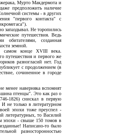
ржерака, Мурто Макдермота и
даже предположить наличие
Солнечной системы - в других
ения "первого контакта" с
кромегаса").
но запаздывал. Не торопились
мические путешествия. Ведь
и обитателями, созданная
ости земной.
 самом конце XVIII века.
го путешествия и первого же
ориков разногласий нет. Год
публикует с продолжением (в
ствие, сочиненное в городе
не менее наверняка вспомнят
шина птенцы". Это как раз о
746-1826) снискал в первую
 И не только в литературном
воей эпохи тоже преуспел -
ий литературных, то Василий
 эпохи - свыше 150 томов в
 изданные! Написано-то было
тельной разносторонностью