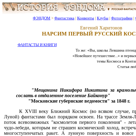
ФЭНДОМ
>
Фантастика
|
Конвенты
|
Клубы
|
Фотографии
|
Евгений Харитонов
НАРСИМ ПЕРВЫЙ РУССКИЙ КО
ФАНТАСТЫ И КНИГИ
То же: «Вы, школы Левшина птенцы.
«Новейшее путешествие...» и первых
темы Космоса и Контакта
Статья лю
"Мещанина Никифора Никитина за крамольн
сослать в отдаленное поселение Байконур"
"Московские губернские ведомости" за 1848 г.
К XVIII веку Ближний Космос (во всяком случае, п
Луной) фантастами был порядком освоен. На трассе Земля-Л
поток всевозможных "космолетов первого поколения" - лет
чудо-лебеди, которым не страшен космический холод, встре
многоступенчатых ракет. А лунную поверхность и вовсе 