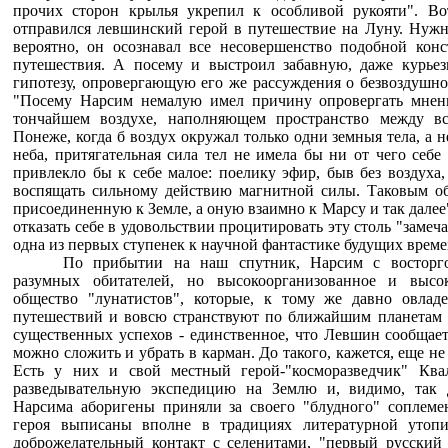
прочих сторон крылья укрепил к особливой рукояти". Во
отправился левшинский герой в путешествие на Луну. Нужн
вероятно, он осознавал все несовершенство подобной конс
путешествия. А посему и выстроил забавную, даже курьез
гипотезу, опровергающую его же рассуждения о безвоздушно
"Посему Нарсим немалую имел причину опровергать мнени
тончайшем воздухе, наполняющем пространство между вс
Понеже, когда б воздух окружал только одни земныя тела, а н
неба, притягательная сила тел не имела бы ни от чего себе
привлекло бы к себе малое: поелику эфир, быв без воздуха
воспящать сильному действию магнитной силы. Таковым о
присоединенную к Земле, а оную взаимно к Марсу и так далее"
отказать себе в удовольствии процитировать эту столь "замеча
одна из первых ступенек к научной фантастике будущих време
По прибытии на наш спутник, Нарсим с восторго
разумных обитателей, но высокоорганизованное и высок
общество "лунатистов", которые, к тому же давно овлад
путешествий и вовсю странствуют по ближайшим планетам (
существенных успехов - единственное, что Левшин сообщает
можно сложить и убрать в карман. До такого, кажется, еще не
Есть у них и свой местный герой-"косморазведчик" Квал
разведывательную экспедицию на Землю и, видимо, так д
Нарсима аборигены приняли за своего "блудного" соплем
героя выписаны вполне в традициях литературной утопи
доброжелательный контакт с селенитами, "первый русский 