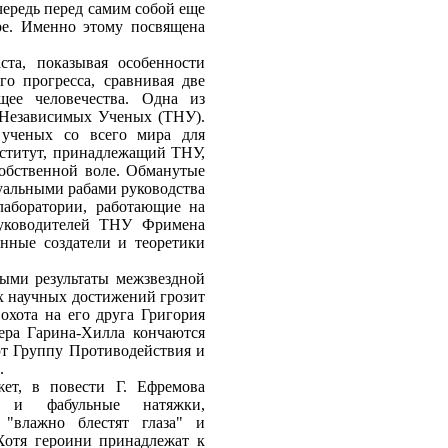
чередь перед самим собой еще
ре. Именно этому посвящена
ста, показывая особенности
го прогресса, сравнивая две
щее человечества. Одна из
т Независимых Ученых (ТНУ).
 ученых со всего мира для
нститут, принадлежащий ТНУ,
собственной воле. Обманутые
туальными рабами руководства
лаборатории, работающие на
уководителей ТНУ Фримена
нные создатели и теоретики
ными результаты межзвездной
ых научных достижений грозит
охота на его друга Григория
ра Гарина-Хилла кончаются
ют Группу Противодействия и
.
ет, в повести Г. Ефремова
ти и фабульные натяжки,
 "влажно блестят глаза" и
 Хотя героини принадлежат к