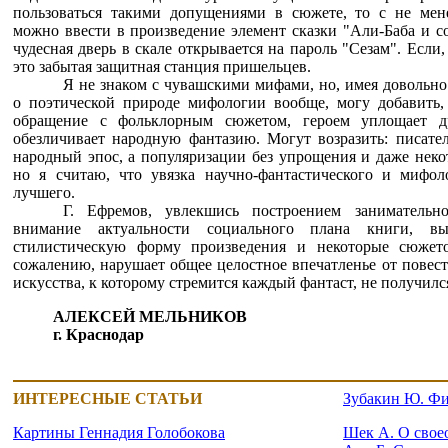
пользоваться такими допущениями в сюжете, то с не мен
можно ввести в произведение элемент сказки "Али-Баба и со
чудесная дверь в скале открывается на пароль "Сезам". Если, 
это забытая защитная станция пришельцев.
Я не знаком с чувашскими мифами, но, имея довольно
о поэтической природе мифологии вообще, могу добавить, 
обращение с фольклорным сюжетом, героем уплощает др
обезличивает народную фантазию. Могут возразить: писател
народный эпос, а популяризации без упрощения и даже неко
но я считаю, что увязка научно-фантастического и мифоло
лучшего.
Г. Ефремов, увлекшись построением занимательн
внимание актуальности социального плана книги, в
стилистическую форму произведения и некоторые сюжето
сожалению, нарушает общее целостное впечатленье от повест
искусства, к которому стремится каждый фантаст, не получилс
АЛЕКСЕЙ МЕЛЬНИКОВ
г. Краснодар
ИНТЕРЕСНЫЕ СТАТЬИ
Зубакин Ю. Фи
Картины Геннадия Голобокова
Шек А. О свое