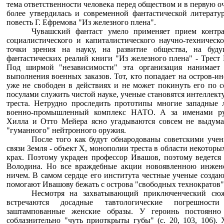
тема ответственности человека перед обществом и в первую о
более утвердилась и современной фантастической литерату
повесть Г. Ефремова "Из железного плена".
Чувашский фантаст умело применяет прием контра
социалистического и капиталистического научно-техническо
точки зрения на науку, на развитие общества, на буду
фантастических реалий книги "Из железного плена" - Трес
Под ширмой "независимости" эта организация нанимает
выполнения военных заказов. Тот, кто попадает на остров-и
уже не свободен в действиях и не может покинуть его по 
посулами служить чистой науке, ученые становятся интеллек
треста. Нетрудно проследить прототипы многие западные 
военно-промышленный комплекс НАТО. А за именами р
Хилла и Отто Мейера ясно угадываются совсем не выдума
"гуманного" нейтронного оружия.
После того как будут обнародованы советскими уче
связи Земля - объект X, монополии треста в области некотор
крах. Поэтому украден профессор Ивашов, поэтому ведется 
Володина. Но все враждебные акции новоявленною инжене
ничем. В самом сердце его института честные ученые созда
помогают Ивашову бежать с острова "свободных технократов"
Несмотря на захватывающий приключенческий сюж
встречаются досадные тавтологические погрешнос
заштампованные женские образы. У героинь постоянно
соблазнительно "чуть приоткрыты губы" (с. 20, 103, 106).