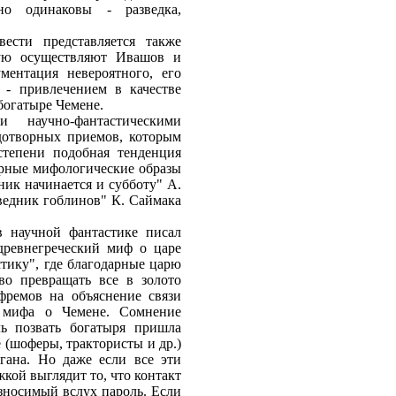
но одинаковы - разведка,
ести представляется также
рую осуществляют Ивашов и
ментация невероятного, его
 - привлечением в качестве
богатыре Чемене.
 научно-фантастическими
дотворных приемов, которым
степени подобная тенденция
орные мифологические образы
ик начинается и субботу" А.
оведник гоблинов" К. Саймака
 научной фантастике писал
древнегреческий миф о царе
стику", где благодарные царю
во превращать все в золото
фремов на объяснение связи
о мифа о Чемене. Сомнение
ль позвать богатыря пришла
 (шоферы, трактористы и др.)
гана. Но даже если все эти
кой выглядит то, что контакт
зносимый вслух пароль. Если