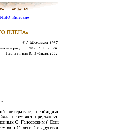
ФИДО
|
Интервью
ГО ПЛЕНА»
© А. Мельников, 1987
ая литература.- 1987.- 2.- С. 73-74.
Пер. в эл. вид Ю. Зубакин, 2002
с.
ой литературе, необходимо
йчас перестают предъявлять
ленных С. Гансовским ("День
омовой ("Глеги") и другими,