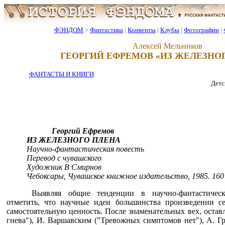
ФЭНДОМ
>
Фантастика
|
Конвенты
|
Клубы
|
Фотографии
|
Алексей Мельников
ГЕОРГИЙ ЕФРЕМОВ «ИЗ ЖЕЛЕЗНО
ФАНТАСТЫ И КНИГИ
Детск
Георгий Ефремов
ИЗ ЖЕЛЕЗНОГО ПЛЕНА
Научно-фантастическая повесть
Перевод с чувашского
Художник В Смирнов
Чебоксары, Чувашское книжное издательство, 1985. 160 
Выявляя общие тенденции в научно-фантастическ
отметить, что научные идеи большинства произведении се
самостоятельную ценность. После знаменательных вех, остав
гнева"), И. Варшавским ("Тревожных симптомов нет"), А. Гр