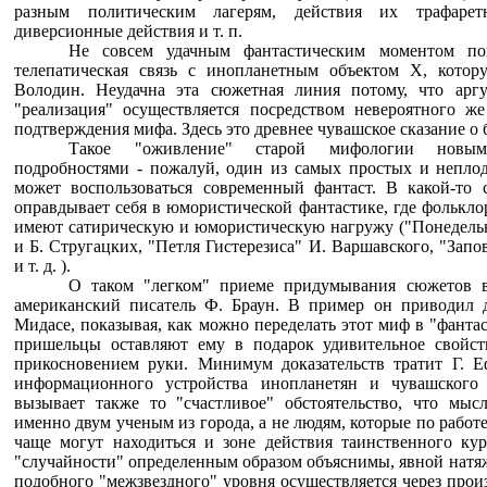
разным политическим лагерям, действия их трафарет
диверсионные действия и т. п.
Не совсем удачным фантастическим моментом пов
телепатическая связь с инопланетным объектом X, кото
Володин. Неудачна эта сюжетная линия потому, что аргу
"реализация" осуществляется посредством невероятного же
подтверждения мифа. Здесь это древнее чувашское сказание о 
Такое "оживление" старой мифологии новыми
подробностями - пожалуй, один из самых простых и непло
может воспользоваться современный фантаст. В какой-то 
оправдывает себя в юмористической фантастике, где фолькл
имеют сатирическую и юмористическую нагружу ("Понедельн
и Б. Стругацких, "Петля Гистерезиса" И. Варшавского, "Зап
и т. д. ).
О таком "легком" приеме придумывания сюжетов в
американский писатель Ф. Браун. В пример он приводил 
Мидасе, показывая, как можно переделать этот миф в "фанта
пришельцы оставляют ему в подарок удивительное свойст
прикосновением руки. Минимум доказательств тратит Г. Е
информационного устройства инопланетян и чувашског
вызывает также то "счастливое" обстоятельство, что мыс
именно двум ученым из города, а не людям, которые по работе
чаще могут находиться и зоне действия таинственного кур
"случайности" определенным образом объяснимы, явной натяж
подобного "межзвездного" уровня осуществляется через прои