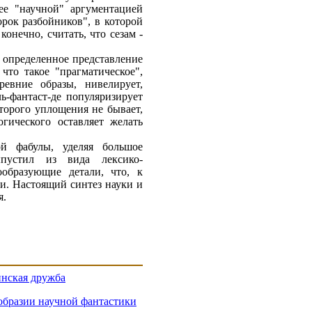
ее "научной" аргументацией
рок разбойников", в которой
конечно, считать, что сезам -
 определенное представление
что такое "прагматическое",
евние образы, нивелирует,
ь-фантаст-де популяризирует
торого уплощения не бывает,
гического оставляет желать
ой фабулы, уделяя большое
ыпустил из вида лексико-
образующие детали, что, к
и. Настоящий синтез науки и
я.
нская дружба
образии научной фантастики