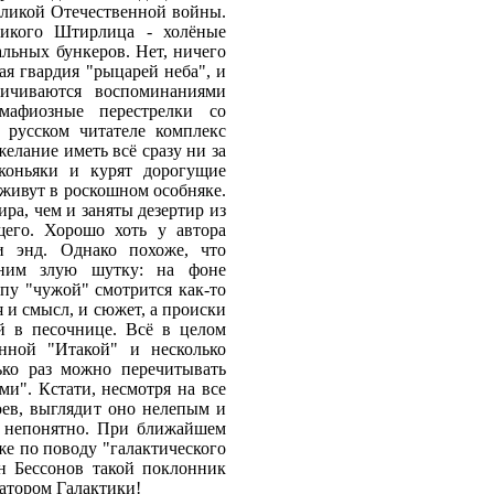
еликой Отечественной войны.
ликого Штирлица - холёные
льных бункеров. Нет, ничего
ая гвардия "рыцарей неба", и
ничиваются воспоминаниями
мафиозные перестрелки со
русском читателе комплекс
желание иметь всё сразу ни за
коньяки и курят дорогущие
живут в роскошном особняке.
ира, чем и заняты дезертир из
щего. Хорошо хоть у автора
и энд. Однако похоже, что
 ним злую шутку: на фоне
пу "чужой" смотрится как-то
я и смысл, и сюжет, а происки
й в песочнице. Всё в целом
енной "Итакой" и несколько
ько раз можно перечитывать
ми". Кстати, несмотря на все
оев, выглядит оно нелепым и
, непонятно. При ближайшем
же по поводу "галактического
ин Бессонов такой поклонник
ратором Галактики!