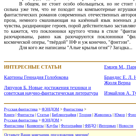
В общем, не стоит особо обольщаться, но не стоит 
сильна уже тем, что не походит на компьютерные игрушки
фантастических романов современных отечественных авторо
проза, немного смахивающая на казённый язык военных д
чувства, раздирающие героев, порой действительно заставляют
то кажется, что поклонники крутого чтива в стиле "фанта
разочарованы, равно как разочаруются поклонники "фи
космической оперы, "твёрдой" НФ и уж конечно, "фэнтэзи".
Для кого же написаны "Алые крылья огня"? Загадка...
ИНТЕРЕСНЫЕ СТАТЬИ
Емцев М., Парн
Картины Геннадия Голобокова
Брандис Е. Л. 
Жюля Верна
Ляпунов Б. Новые достижения техники и
советская научно-фантастическая литература
Измайлов А. Т
Русская фантастика
>
ФЭНДОМ
>
Фантастика
>
Книги
|
Фантасты
|
Статьи
|
Библиография
|
Теория
|
Живопись
|
Юмор
|
Фэн
Русская фантастика
>
ФЭНДОМ
>
Фантастика
|
Конвенты
|
Клубы
|
Фотографии
|
ФИДО
|
Интервью
|
Новости
Оставьте Ваши замечания, предложения, мнения!