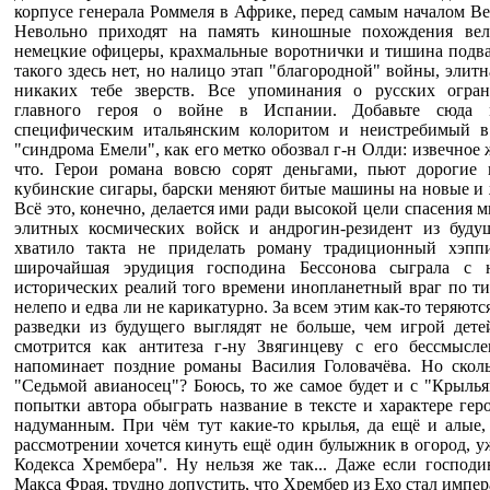
корпусе генерала Роммеля в Африке, перед самым началом В
Невольно приходят на память киношные похождения ве
немецкие офицеры, крахмальные воротнички и тишина подва
такого здесь нет, но налицо этап "благородной" войны, элитн
никаких тебе зверств. Все упоминания о русских огра
главного героя о войне в Испании. Добавьте сюда 
специфическим итальянским колоритом и неистребимый в 
"синдрома Емели", как его метко обозвал г-н Олди: извечное 
что. Герои романа вовсю сорят деньгами, пьют дорогие 
кубинские сигары, барски меняют битые машины на новые и 
Всё это, конечно, делается ими ради высокой цели спасения м
элитных космических войск и андрогин-резидент из буду
хватило такта не приделать роману традиционный хэпп
широчайшая эрудиция господина Бессонова сыграла с
исторических реалий того времени инопланетный враг по ти
нелепо и едва ли не карикатурно. За всем этим как-то теряютс
разведки из будущего выглядят не больше, чем игрой дете
смотрится как антитеза г-ну Звягинцеву с его бессмысл
напоминает поздние романы Василия Головачёва. Но скол
"Седьмой авианосец"? Боюсь, то же самое будет и с "Крылья
попытки автора обыграть название в тексте и характере гер
надуманным. При чём тут какие-то крылья, да ещё и алые
рассмотрении хочется кинуть ещё один булыжник в огород, у
Кодекса Хрембера". Ну нельзя же так... Даже если господ
Макса Фрая, трудно допустить, что Хрембер из Ехо стал импе