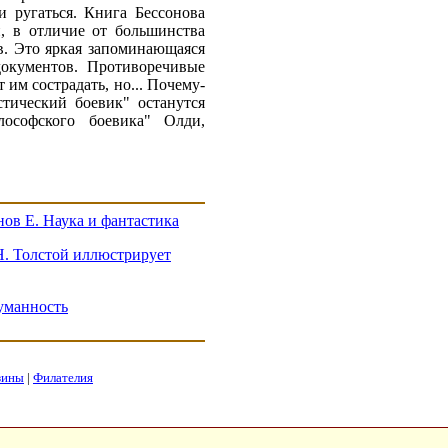
и ругаться. Книга Бессонова
, в отличие от большинства
в. Это яркая запоминающаяся
окументов. Противоречивые
 им сострадать, но... Почему-
стический боевик" останутся
лософского боевика" Олди,
ов Е. Наука и фантастика
Н. Толстой иллюстрирует
уманность
зины
|
Филателия