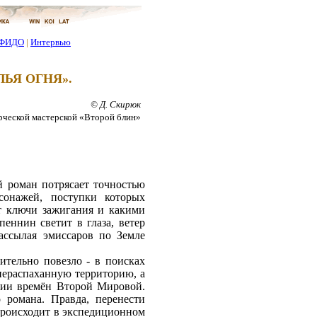
ФИДО
|
Интервью
ЬЯ ОГНЯ».
© Д. Скирюк
рческой мастерской «Второй блин»
й роман потрясает точностью
сонажей, поступки которых
т ключи зажигания и какими
еннин светит в глаза, ветер
ассылая эмиссаров по Земле
ительно повезло - в поисках
нераспаханную территорию, а
мии времён Второй Мировой.
 романа. Правда, перенести
 происходит в экспедиционном