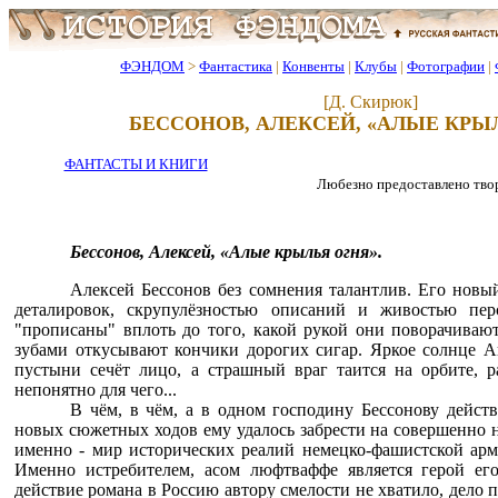
ФЭНДОМ
>
Фантастика
|
Конвенты
|
Клубы
|
Фотографии
|
[Д. Скирюк]
БЕССОНОВ, АЛЕКСЕЙ, «АЛЫЕ КРЫЛ
ФАНТАСТЫ И КНИГИ
Любезно предоставлено тво
Бессонов, Алексей, «Алые крылья огня».
Алексей Бессонов без сомнения талантлив. Его новы
деталировок, скрупулёзностью описаний и живостью пер
"прописаны" вплоть до того, какой рукой они поворачиваю
зубами откусывают кончики дорогих сигар. Яркое солнце Ап
пустыни сечёт лицо, а страшный враг таится на орбите, р
непонятно для чего...
В чём, в чём, а в одном господину Бессонову действ
новых сюжетных ходов ему удалось забрести на совершенно 
именно - мир исторических реалий немецко-фашистской ар
Именно истребителем, асом люфтваффе является герой его
действие романа в Россию автору смелости не хватило, дело