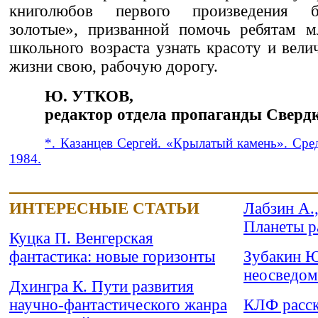
книголюбов первого произведения б
золотые», призванной помочь ребятам м
школьного возраста узнать красоту и вели
жизни свою, рабочую дорогу.
Ю. УТКОВ,
редактор отдела пропаганды Свердк
*. Казанцев Сергей. «Крылатый камень». Сред
1984.
ИНТЕРЕСНЫЕ СТАТЬИ
Лабзин А.,
Планеты р
Куцка П. Венгерская
фантастика: новые горизонты
Зубакин Ю
неосведом
Дхингра К. Пути развития
научно-фантастического жанра
КЛФ расск