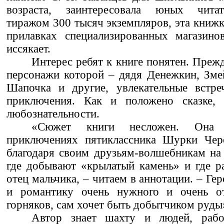
возраста, заинтересовала юных чита
тиражом 300 тысяч экземпляров, эта книжк
прилавках специализированных магазино
иссякает.
Интерес ребят к книге понятен. Прежде
персонажи которой – дядя Денежкин, Зме
Шапочка и другие, увлекательные встре
приключения. Как и положено сказке,
любознательности.
«Сюжет книги несложен. Она «
приключениях пятиклассника Шурки Чер
благодаря своим друзьям-волшебникам на
где добывают «крылатый камень» и где р
отец мальчика, – читаем в аннотации. – Ге
и романтику очень нужного и очень от
горняков, сам хочет быть добытчиком руды
Автор знает шахту и людей, раб