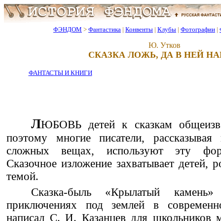
ФЭНДОМ
>
Фантастика
|
Конвенты
|
Клубы
|
Фотографии
|
Ю. Утков
СКАЗКА ЛОЖЬ, ДА В НЕЙ Н
ФАНТАСТЫ И КНИГИ
Л
ЮБОВЬ детей к сказкам общеизве
поэтому многие писатели, рассказывая
сложных вещах, используют эту фор
Сказочное изложение захватывает детей, р
темой.
Сказка-быль «Крылатый камень
приключениях под землей в современн
написал С. И. Казанцев для школьников 