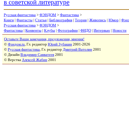
в советской литературе
Русская фантастика
>
ФЭНДОМ
>
Фантастика
>
Книги
|
Фантасты
|
Статьи
|
Библиография
|
Теория
|
Живопись
|
Юмор
|
Фэн
Русская фантастика
>
ФЭНДОМ
>
Фантастика
|
Конвенты
|
Клубы
|
Фотографии
|
ФИДО
|
Интервью
|
Новости
Оставьте Ваши замечания, предложения, мнения!
©
Фэндом.ru
, Гл. редактор
Юрий Зубакин
2001-2026
©
Русская фантастика
, Гл. редактор
Дмитрий Ватолин
2001
© Дизайн
Владимир Савватеев
2001
© Верстка
Алексей Жабин
2001