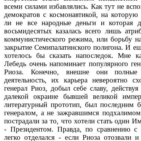
всеми силами избавлялись. Как тут не всп
демократов с космонавтикой, на которую
ли не все народные деньги и которая 
восьмидесятых казалась всего лишь атри
коммунистического режима, или борьбу на
закрытие Семипалатинского полигона. И ещ
хотелось бы сказать напоследок. Мне ка
Лебедь очень напоминает популярного ге
Риоза. Конечно, внешне они полные
деятельность, их карьера невероятно сх
генерал Риоз, добыл себе славу, действуя
далекой окраине бывшей великой импер
литературный прототип, был последним
генералом, а не зажравшимся подхалимом,
пострадали за то, что хотели стать один И
- Президентом. Правда, по сравнению с
легко отделался - если Риоза отозвали и