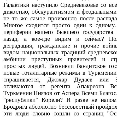
Галактики наступило Средневековье со все
дикостью, обскурантизмом и феодальными
не то же самое произошло после распада
Многое сходится просто один к одному
периферии нашего бывшего государства в
назад, а кое-где видим и сейчас? П
деградация, гражданские и прочие войн
видом национальных традиций средневеко
амбиции преступных правителей и ст
простых людей. Возникли бандитское гос
новые тоталитарные режимы в Туркмении 
спрашивается, Джохар Дудаев или З
отличаются от регента Апакреона Вс
Туркмении Ниязов от Аспера Всеми Благос
"республики" Корели? И разве не напом
Бродрига абсолютно бессовестный пройдох
эти люди словно сошли со страниц "Ос