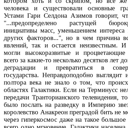
котором хоть и со скрипом, но все же
человека и существовали основные гра
Устами Гари Селдона Азимов говорит, ч
"...предопределено растущей бюрок
инициативы масс, уменьшением интереса 
других факторов...", но в чем причина в
явлений, так и остается неизвестным. И
могли высокоразвитые и процветающие 
всего за какие-то несколько десятков лет д
деградации и превратиться в совер
государства. Неправдоподобно выглядит 
полтора века не знало о том, что проис
областях Галактики. Если на Терминусс не
передачи Транторианского телевидения, т
было послать на разведку в Империю звез
королевство Анакреон преградой бить не м
через гиперкосмос даже на такое большое 
всего одно мгновение. Галактики населена