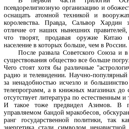
В первой части трилогии Осно
псевдорелигиозную организацию и обожест
оснащать атомной техникой и вооружат
королевства. Правда, Сальвор Хардин з
отличие от наших нынешних правителей, 
что творят, продавая оружие Китаю 
население в которых больше, чем в России.
После развала Советского Союза и в
существования общество все больше погру
Чего стоят хотя бы различные "астрологи
радио и телевидении. Научно-популярный
за ненадобностью исчезло и большинство
телепрограмм, а в книжных магазинах до 
отсутствует литература по естественным и
И такое тоже предвидел Азимов. В го
управляемом бандой мракобесов, обскуран
ранг государственной политики, так к
энергетика стали символом ненавистно