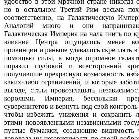
удобство в этой мрачной стране никогда о
но в остальном Третий Рим весьма пох
соответственно, на Галактическую Импер
Аналогий много и они напрашиваю
Галактическая Империя на чала гнить по кр
влияние Центра ощущалось менее вс
провинции и раньше удавалось скреплять в
помощью силы, а когда огромное галакти
поразил глубокий и всесторонний криз
получившие прекрасную возможность изба
каких-либо ограничений, и которые заботи
выгоде, стали провозглашать независимос
королями. Империя, бессильная пре
суверенитетов и вернуть под свой контрол
чтобы избежать унижения и сохранить л
этими новоявленными независимыми госуд
пустые бумажки, создающие видимость 
даровала им независимость по своей добро