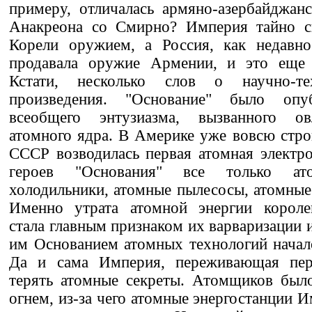
примеру, отличалась армяно-азербайджан
Анакреона со Смирно? Империя тайно с
Корели оружием, а Россия, как недавно
продавала оружие Армении, и это еще 
Кстати, несколько слов о научно-те
произведения. "Основание" было оп
всеобщего энтузиазма, вызванного ов
атомного ядра. В Америке уже вовсю строи
СССР возводилась первая атомная электр
героев "Основания" все только а
холодильники, атомные пылесосы, атомные 
Именно утрата атомной энергии короле
стала главным признаком их варваризации 
им Основанием атомных технологий начал
Да и сама Империя, переживающая пери
терять атомные секреты. Атомщиков было
огнем, из-за чего атомные энергостанции 