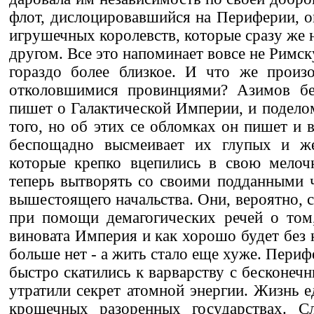
флот, дислоцировавшийся на Периферии, ок
игрушечных королевств, которые сразу же н
другом. Все это напоминает вовсе не Римс
гораздо более близкое. И что же произ
отколовшимися провинциями? Азимов бе
пишет о Галактической Империи, и поделом
того, но об этих се обломках он пишет и 
беспощадно высмеивает их глупых и же
которые крепко вцепились в свою мелоч
теперь вытворять со своими подданными ч
вышестоящего начальства. Они, вероятно, 
при помощи демагогических речей о том,
виновата Империя и как хорошо будет без 
больше нет - а жить стало еще хуже. Пери
быстро скатились к варварству с бесконеч
утратили секрет атомной энергии. Жизнь е
крошечных разоренных государствах. С