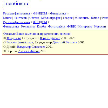
Голобоков
Русская фантастика
>
ФЭНДОМ
>
Фантастика
>
Книги
|
Фантасты
|
Статьи
|
Библиография
|
Теория
|
Живопись
|
Юмор
|
Фэн
Русская фантастика
>
ФЭНДОМ
>
Фантастика
|
Конвенты
|
Клубы
|
Фотографии
|
ФИДО
|
Интервью
|
Новости
Оставьте Ваши замечания, предложения, мнения!
©
Фэндом.ru
, Гл. редактор
Юрий Зубакин
2001-2026
©
Русская фантастика
, Гл. редактор
Дмитрий Ватолин
2001
© Дизайн
Владимир Савватеев
2001
© Верстка
Алексей Жабин
2001