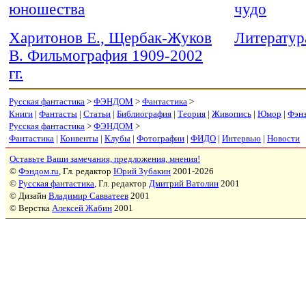
юношества
чудо
Харитонов Е., Щербак-Жуков
Литератур
В. Фильмография 1909-2002
гг.
Русская фантастика
>
ФЭНДОМ
>
Фантастика
>
Книги
|
Фантасты
|
Статьи
|
Библиография
|
Теория
|
Живопись
|
Юмор
|
Фэн
Русская фантастика
>
ФЭНДОМ
>
Фантастика
|
Конвенты
|
Клубы
|
Фотографии
|
ФИДО
|
Интервью
|
Новости
Оставьте Ваши замечания, предложения, мнения!
©
Фэндом.ru
, Гл. редактор
Юрий Зубакин
2001-2026
©
Русская фантастика
, Гл. редактор
Дмитрий Ватолин
2001
© Дизайн
Владимир Савватеев
2001
© Верстка
Алексей Жабин
2001