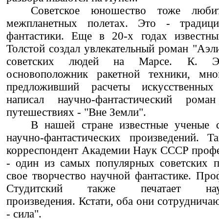
Советское юношество тоже люби
межпланетных полетах. Это - традиц
фантастики. Еще в 20-х годах известны
Толстой создал увлекательный роман "Аэл
советских людей на Марсе. К. Э
основоположник ракетной техники, мно
предложивший расчеты искусственных
написал научно-фантастический ром
путешествиях - "Вне Земли".
В нашей стране известные ученые с
научно-фантастических произведений. Та
корреспондент Академии Наук СССР профе
- один из самых популярных советских п
свое творчество научной фантастике. Про
Студитский также печатает научн
произведения. Кстати, оба они сотруднича
- сила".