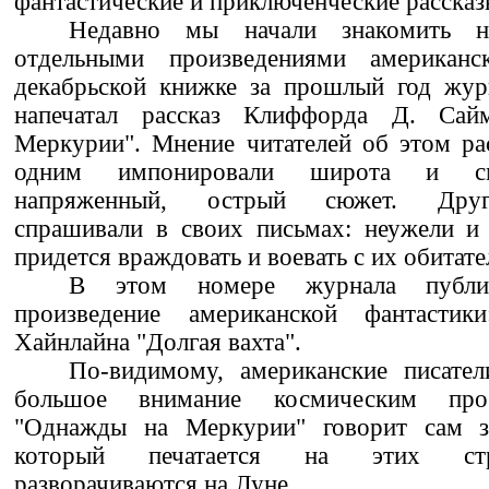
фантастические и приключенческие рассказ
Недавно мы начали знакомить н
отдельными произведениями американс
декабрьской книжке за прошлый год журн
напечатал рассказ Клиффорда Д. Са
Меркурии". Мнение читателей об этом рас
одним импонировали широта и сме
напряженный, острый сюжет. Друг
спрашивали в своих письмах: неужели и 
придется враждовать и воевать с их обитат
В этом номере журнала публи
произведение американской фантастики
Хайнлайна "Долгая вахта".
По-видимому, американские писател
большое внимание космическим проб
"Однажды на Меркурии" говорит сам за
который печатается на этих стр
разворачиваются на Луне...