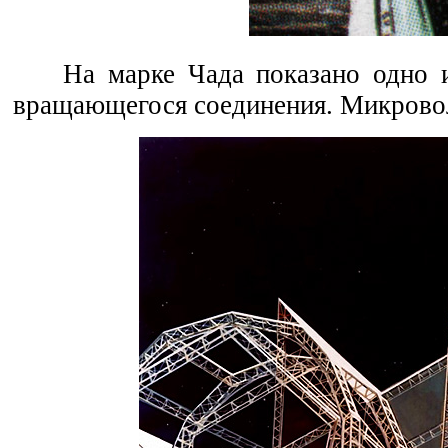
На марке Чада показано одно 
вращающегося соединения. Микровол