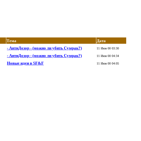
Тема
Дата
- АнтиДозор - (можно ли убить Сумрак?)
11 Июн 00 03:30
- АнтиДозор - (можно ли убить Сумрак?)
11 Июн 00 04:34
Hовые идеи в SF&F
11 Июн 00 04:05