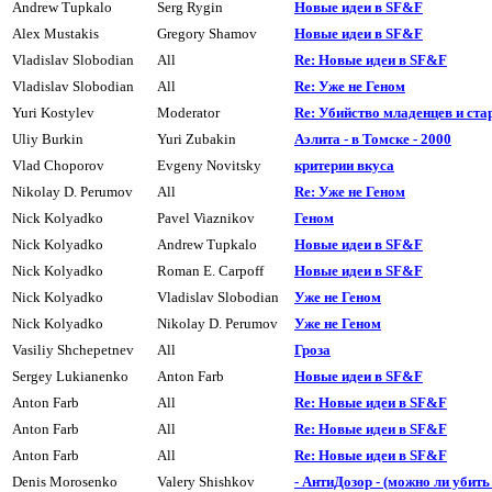
Andrew Tupkalo
Serg Rygin
Hовые идеи в SF&F
Alex Mustakis
Gregory Shamov
Hовые идеи в SF&F
Vladislav Slobodian
All
Re: Новые идеи в SF&F
Vladislav Slobodian
All
Re: Уже не Геном
Yuri Kostylev
Moderator
Re: Убийство младенцев и ста
Uliy Burkin
Yuri Zubakin
Аэлита - в Томске - 2000
Vlad Choporov
Evgeny Novitsky
кpитеpии вкуса
Nikolay D. Perumov
All
Re: Уже не Геном
Nick Kolyadko
Pavel Viaznikov
Геном
Nick Kolyadko
Andrew Tupkalo
Hовые идеи в SF&F
Nick Kolyadko
Roman E. Carpoff
Hовые идеи в SF&F
Nick Kolyadko
Vladislav Slobodian
Уже не Геном
Nick Kolyadko
Nikolay D. Perumov
Уже не Геном
Vasiliy Shchepetnev
All
Гроза
Sergey Lukianenko
Anton Farb
Hовые идеи в SF&F
Anton Farb
All
Re: Новые идеи в SF&F
Anton Farb
All
Re: Новые идеи в SF&F
Anton Farb
All
Re: Новые идеи в SF&F
Denis Morosenko
Valery Shishkov
- АнтиДозор - (можно ли убит