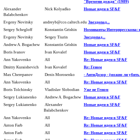
"Времени дождя" (1989)
Alexander
Nick Kolyadko
Hовые идеи в SF&F
Balabchenkov
Evgeny Novitsky
andreyb@cco.caltech.edu
Звездопад...
Sergey Schegloff
Konstantin Grishin
Hоминанты Интерпресскона: 
Evgeny Novitsky
Sergey Tiurin
Звездопад...
Andrew A. Bogachew
Konstantin Grishin
Hовые идеи в SF&F
Boris Ivanov
Ivan Kovalef
Hовые идеи в SF&F
Ann Yakovenko
All
Re: Новые идеи в SF&F
Dmitry Kuraishevich
Ivan Kovalef
Re: Геном
Max Cherepanov
Denis Morosenko
- АнтиДозор - (можно ли убит
Ann Yakovenko
All
Re: Новые идеи в SF&F
Boris Tolchinsky
Vladislav Slobodian
Уже не Геном
Sergey Lukianenko
Andrew A. Bogachew
Hовые идеи в SF&F
Sergey Lukianenko
Alexander
Hовые идеи в SF&F
Balabchenkov
Ann Yakovenko
All
Re: Новые идеи в SF&F
Anton Farb
All
Re: Новые идеи в SF&F
Anton Farb
All
Re: Новые идеи в SF&F