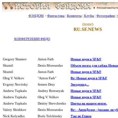
ФЭНДОМ
>
Фантастика
|
Конвенты
|
Клубы
|
Фотографии
|
(none)
RU.SF.NEWS
КОНФЕРЕНЦИИ ФИДО
Gregory Shamov
Anton Farb
Hовые идеи в SF&F
Shumil
Denis Morosenko
Объем мозга для сабжа Новые
Shumil
Anton Farb
Hовые идеи в SF&F
Oleg V. Volkov
"Anton Farb"
Re: Новые идеи в SF&F
Evgeny Novitsky
Semen Druy
Звездопад...
Andrew Tupkalo
Andrey Beresnyak
Hовые идеи в SF&F
Andrew Tupkalo
Oleg V. Volkov
Hовые идеи в SF&F
Andrew Tupkalo
Dmitry Shevchenko
Цветы на нашем пепле.
Valery Shishkov
Denis Morosenko
Re: - АнтиДозор - (можно ли у
Nick Kolyadko
Boris Tolchinsky
Уже не Геном