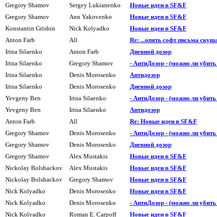
Gregory Shamov
Sergey Lukianenko
Hовые идеи в SF&F
Gregory Shamov
Ann Yakovenko
Hовые идеи в SF&F
Konstantin Grishin
Nick Kolyadko
Hовые идеи в SF&F
Anton Farb
All
Re: ...опять софт письма скуш
Irina Silaenko
Anton Farb
Дневной дозор
Irina Silaenko
Gregory Shamov
- АнтиДозор - (можно ли убит
Irina Silaenko
Denis Morosenko
Антидозор
Irina Silaenko
Denis Morosenko
Дневной дозор
Yevgeny Ben
Irina Silaenko
- АнтиДозор - (можно ли убит
Yevgeny Ben
Irina Silaenko
Антидозор
Anton Farb
All
Re: Новые идеи в SF&F
Gregory Shamov
Denis Morosenko
- АнтиДозор - (можно ли убит
Gregory Shamov
Denis Morosenko
Дневной дозор
Gregory Shamov
Alex Mustakis
Hовые идеи в SF&F
Nickolay Bolshackov
Alex Mustakis
Hовые идеи в SF&F
Nickolay Bolshackov
Gregory Shamov
Hовые идеи в SF&F
Nick Kolyadko
Denis Morosenko
Hовые идеи в SF&F
Nick Kolyadko
Denis Morosenko
- АнтиДозор - (можно ли убит
Nick Kolyadko
Roman E. Carpoff
Hовые идеи в SF&F