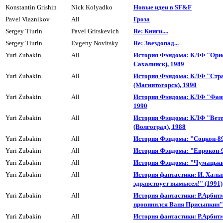
Konstantin Grishin
Nick Kolyadko
Hовые идеи в SF&F
Pavel Viaznikov
All
Гроза
Sergey Tiurin
Pavel Gritskevich
Re: Книги....
Sergey Tiurin
Evgeny Novitsky
Re: Звездопад...
Yuri Zubakin
All
История Фэндома: КЛФ "Ори
Сахалинск), 1989
Yuri Zubakin
All
История Фэндома: КЛФ "Стр
(Магнитогорск), 1990
Yuri Zubakin
All
История Фэндома: КЛФ "Фанк
1990
Yuri Zubakin
All
История Фэндома: КЛФ "Вете
(Волгоград), 1988
Yuri Zubakin
All
История Фэндома: "Соцкон-8
Yuri Zubakin
All
История Фэндома: "Еврокон-
Yuri Zubakin
All
История Фэндома: "Чумацьки
Yuri Zubakin
All
История фантастики: И. Хал
здравствует вымысел!" (1991)
Yuri Zubakin
All
История фантастики: Р.Арбит
провинился Ваня Присыпкин" 
Yuri Zubakin
All
История фантастики: Р.Арбит