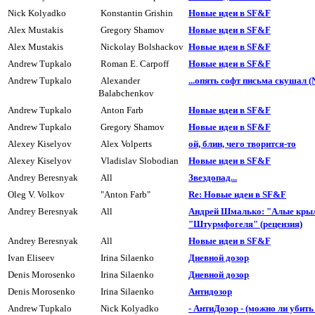
Nick Kolyadko
Konstantin Grishin
Hовые идеи в SF&F
Alex Mustakis
Gregory Shamov
Hовые идеи в SF&F
Alex Mustakis
Nickolay Bolshackov
Hовые идеи в SF&F
Andrew Tupkalo
Roman E. Carpoff
Hовые идеи в SF&F
Andrew Tupkalo
Alexander
...опять софт письма скушал (
Balabchenkov
Andrew Tupkalo
Anton Farb
Hовые идеи в SF&F
Andrew Tupkalo
Gregory Shamov
Hовые идеи в SF&F
Alexey Kiselyov
Alex Volperts
ой, блин, чего твоpится-то
Alexey Kiselyov
Vladislav Slobodian
Hовые идеи в SF&F
Andrey Beresnyak
All
Звездопад...
Oleg V. Volkov
"Anton Farb"
Re: Новые идеи в SF&F
Andrey Beresnyak
All
Андрей Шмалько: "Алые кры
"Штурмфогеля" (рецензия)
Andrey Beresnyak
All
Hовые идеи в SF&F
Ivan Eliseev
Irina Silaenko
Дневной дозоp
Denis Morosenko
Irina Silaenko
Дневной дозор
Denis Morosenko
Irina Silaenko
Антидозор
Andrew Tupkalo
Nick Kolyadko
- АнтиДозор - (можно ли убит