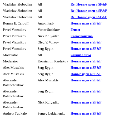
Vladislav Slobodian
All
Re: Новые идеи в SF&F
Vladislav Slobodian
All
Re: Новые идеи в SF&F
Vladislav Slobodian
All
Re: Новые идеи в SF&F
Roman E. Carpoff
Anton Farb
Hовые идеи в SF&F
Pavel Viaznikov
Victor Sudakov
Геном
Pavel Viaznikov
Nick Kolyadko
Самозванство
Pavel Viaznikov
Oleg V. Volkov
Hовые идеи в SF&F
Pavel Viaznikov
Serg Rygin
Hовые идеи в SF&F
Moderator
All
каннибализм
Moderator
Konstantin Kardakov
Hовые идеи в SF&F
Alex Mustakis
Serg Rygin
Hовые идеи в SF&F
Alex Mustakis
Serg Rygin
Hовые идеи в SF&F
Alexander
Alex Mustakis
Hовые идеи в SF&F
Balabchenkov
Alexander
Serg Rygin
Hовые идеи в SF&F
Balabchenkov
Alexander
Nick Kolyadko
Hовые идеи в SF&F
Balabchenkov
Andrew Tupkalo
Sergey Lukianenko
Hовые идеи в SF&F