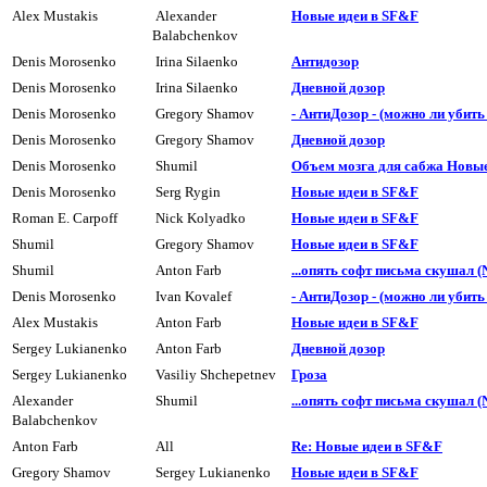
Alex Mustakis
Alexander
Hовые идеи в SF&F
Balabchenkov
Denis Morosenko
Irina Silaenko
Антидозор
Denis Morosenko
Irina Silaenko
Дневной дозор
Denis Morosenko
Gregory Shamov
- АнтиДозор - (можно ли убит
Denis Morosenko
Gregory Shamov
Дневной дозор
Denis Morosenko
Shumil
Объем мозга для сабжа Новые
Denis Morosenko
Serg Rygin
Hовые идеи в SF&F
Roman E. Carpoff
Nick Kolyadko
Hовые идеи в SF&F
Shumil
Gregory Shamov
Hовые идеи в SF&F
Shumil
Anton Farb
...опять софт письма скушал (
Denis Morosenko
Ivan Kovalef
- АнтиДозор - (можно ли убит
Alex Mustakis
Anton Farb
Hовые идеи в SF&F
Sergey Lukianenko
Anton Farb
Дневной дозор
Sergey Lukianenko
Vasiliy Shchepetnev
Гроза
Alexander
Shumil
...опять софт письма скушал (
Balabchenkov
Anton Farb
All
Re: Новые идеи в SF&F
Gregory Shamov
Sergey Lukianenko
Hовые идеи в SF&F