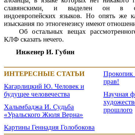
албанцы, в языке которых нет никакого 
славянскими, и выделен он в о
индоевропейских языков. Но опять же к
изыскания по этногенезису имеют отношени
Об остальных вещах рассмотренно
КЛФ сказать нечего.
Инженер И. Губин
ИНТЕРЕСНЫЕ СТАТЬИ
Прокопик 
прав!
Кагарлицкий Ю. Человек и
будущее человечества
Научная ф
художеств
Халымбаджа И. Судьба
прошлого
«Уральского Жюля Верна»
Картины Геннадия Голобокова