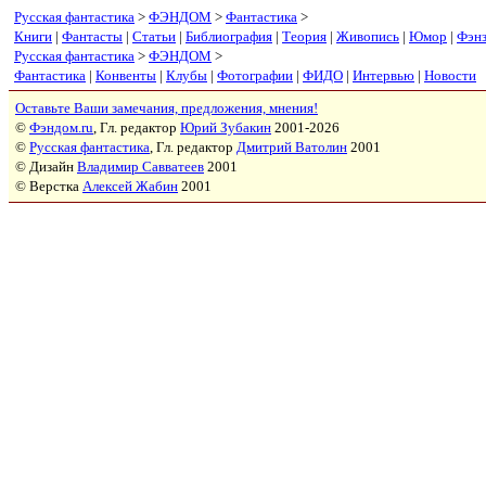
Русская фантастика
>
ФЭНДОМ
>
Фантастика
>
Книги
|
Фантасты
|
Статьи
|
Библиография
|
Теория
|
Живопись
|
Юмор
|
Фэн
Русская фантастика
>
ФЭНДОМ
>
Фантастика
|
Конвенты
|
Клубы
|
Фотографии
|
ФИДО
|
Интервью
|
Новости
Оставьте Ваши замечания, предложения, мнения!
©
Фэндом.ru
, Гл. редактор
Юрий Зубакин
2001-2026
©
Русская фантастика
, Гл. редактор
Дмитрий Ватолин
2001
© Дизайн
Владимир Савватеев
2001
© Верстка
Алексей Жабин
2001