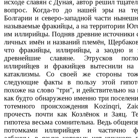
исходе славян с Дуная, автор решил тщател
вопрос. Когда-то до нашей эры на те
Болгарии и северо-западной части нынеш
называемые фракийцы, а на территории Юг
им иллирийцы. Подняв древние источники 
личных имён и названий племён, Щербаков
что фракийцы, иллирийцы, а заодно и 
древнейшие славяне. Этрусков погл
иллирийцев и фракийцев вытеснили на 
катаклизмы. Со своей же стороны то
следующие факты в пользу этой гипоте
похоже на слово "три", и действительно на
как будто обнаружено именно три поселени
тотемного происхождения Kozinqri, Za
прочесть почти как Козлёнок и Заяц. Т
гипотеза весьма сомнительна. Ведь общеиз
потомками иллирийцев и частично ф