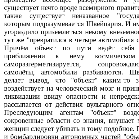
существует нечто вроде всемирного правите
также существует неназванное "госуда
которым подразумевается Швейцария. И им
угораздило приземлиться некому внеземно
тут же "превратился в четыре автомобиля 
Причём объект по пути ведёт себя 
приближении к нему космическом
саморазгерметизируется, сопровожд
самолёты, автомобили разбиваются. Шв
делает вывод, что "объект" каким-то 
воздействует на человеческий мозг и прин
ликвидации ввиду опасности и непредска
рассыпается от действия вульгарного огн
Преследующим агентам "объект" возд
сокровенные области со знания, внушает 
женщин следует убивать и тому подобное. 
и бомбардировки автономных частей "объе