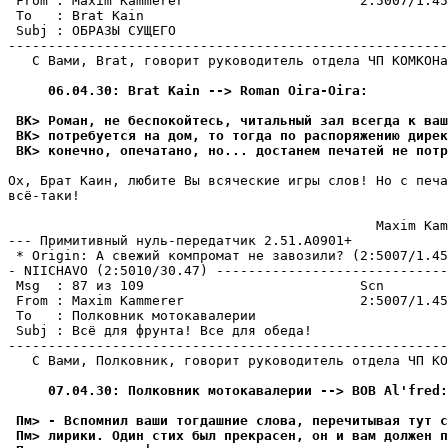
 From : Maxim Kammerer                      2:5007/1.45
 To   : Brat Kain                                      
 Subj : ОБРАЗЫ СУЩЕГО

-------------------------------------------------------
   С Вами, Brat, говорит руководитель отдела ЧП КОМКОHа
     06.04.30: Brat Kain --> Roman Oira-Oira:
 BK> Роман, не беспокойтесь, читальный зал всегда к ва
 BK> потpебуется на дом, то тогда по pаспоpяжению диpек
 BK> конечно, опечатано, но... достанем печатей не потp
Ох, Брат Каин, любите Вы всяческие игры слов! Но с печа
всё-таки!

                                              Maxim Kam
--- Примитивный нуль-пеpедатчик 2.51.A0901+

 * Origin: А свежий компромат не завозили? (2:5007/1.45
- NIICHAVO (2:5010/30.47) -----------------------------
 Msg  : 87 из 109                           Scn

 From : Maxim Kammerer                      2:5007/1.45
 To   : Полковник мотокавалерии                        
 Subj : Всё для фрунта! Все для обеда!

-------------------------------------------------------
   С Вами, Полковник, говорит руководитель отдела ЧП КО
     07.04.30: Полковник мотокавалерии --> BOB Al'fred:
 Пм> - Вспомнил ваши тогдашние слова, перечитывая тут с
 Пм> лирики. Один стих был прекрасен, он и вам должен п