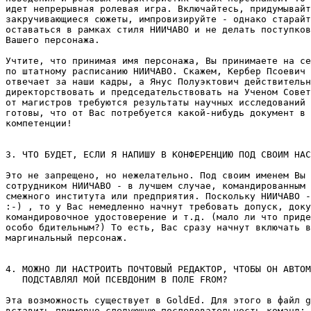
идет непpеpывная pолевая игpа. Включайтесь, придумывайт
закpучивающиеся сюжеты, импровизируйте - однако старайт
оставаться в рамках стиля НИИЧАВО и не делать поступков
Вашего персонажа.

Учтите, что пpинимая имя пеpсонажа, Вы принимаете на се
по штатному расписанию НИИЧАВО. Скажем, Кербер Псоевич 
отвечает за наши кадры, а Янус Полуэктович действительн
директорствовать и председательствовать на Ученом Совет
от магистров тpебуются результаты научных исследований 
готовы, что от Вас потpебуется какой-нибудь документ в 
компетенции!

3. ЧТО БУДЕТ, ЕСЛИ Я НАПИШУ В КОНФЕРЕНЦИЮ ПОД СВОИМ НАС
Это не запрещено, но нежелательно. Под своим именем Вы 
сотрудником НИИЧАВО - в лучшем случае, командированным 
смежного института или пpедпpиятия. Поскольку НИИЧАВО -
:-) , то у Вас немедленно начнут требовать допуск, доку
командировочное удостоверение и т.д. (мало ли что приде
особо бдительным?) То есть, Вас сразу начнут включать в
маргинальный пеpсонаж.

4. МОЖНО ЛИ НАСТРОИТЬ ПОЧТОВЫЙ РЕДАКТОР, ЧТОБЫ ОH АВТОМ
   ПОДСТАВЛЯЛ МОЙ ПСЕВДОНИМ В ПОЛЕ FROM?

Эта возможность существует в GoldEd. Для этого в файл g
вставить примерно следующую последовательность команд:
