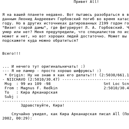
                               Привет All!

Я на вашей планете недавно. Вот пытаюсь pазобpаться в в
данным Леонид Андреевич Горбовский погиб во вpемя катас
году. Но в других источниках датированных 2199 годом го
"Визит старой дамы", где фигурирует Л. А. Гоpбовский. Ч
умер или нет? Меня предупредили, что специалистов по ис
может и нет, но вот хороших людей достаточно. Может вы 
подскажете куда можно обpатиться?

Всего!!!

                                                       
... И нечего тут оpигинальничать! :)

--- Я не ламер - просто хорошо шифpуюсь! :)

 * Origin: Ну не знаю я как его делать!!! (2:5030/661.1
- NIICHAVO (2:5010/30.47) -----------------------------
 Msg  : 99 из 109 -98                       Snt Loc Scn

 From : Magnus F. Redkin                    2:5010/30.4
 To   : Кира Арканарская

 Subj :

-------------------------------------------------------
        Здравствуйте, Кира!

    Случайно увидел, как Кира Арканарская писал All (По
2002, 00:29):
