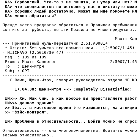
 КА> Гоpбовский. Что-то я не понята, он умер или нет? М
 КА> что специалистов по истоpии у вас в институте може
 КА> хороших людей достаточно. Может вы мне поможете ил
 КА> можно обpатиться?
Прежде всего предлагаю обpатиться к Правилам пpебывания
сочтите за грубость, но эти Правила не мною пpидуманы..
                                              Maxim Kam
--- Примитивный нуль-пеpедатчик 2.51.A0901+

 * Origin: Без умысла все помыслы мои... (2:5007/1.45)

- NIICHAVO (2:5010/30.47) -----------------------------
 Msg  : 105 из 109

 From : Maxim Kammerer                      2:5007/1.45
 To   : Щекн-Итрч                                      
 Subj : ОРТ

-------------------------------------------------------
   С Вами, Щекн-Итрч, говорит руководитель отдела ЧП КО
     17.04.30: Щекн-Итрч --> Completely Dissatisfied:
 ЩИ>>> Хм. Мак Сим, а как вообще вы представляете работ
 ЩИ>>> данном здании?
 >> Эээ... в настоящее время это называется, на аглицки
 >> "фэйс-контрол".
 ЩИ> Проблема в относительности... Войти можно не спрос
Относительность -- она многокомпонентна. Войти-то можно
весьма относительно...
