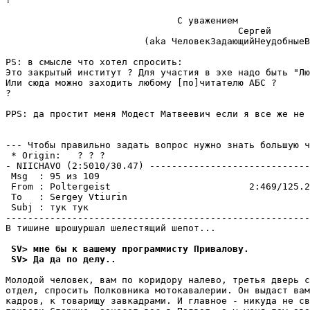
                               С уважением

                                          Сергей

                         (aka ЧеловекЗадающийНеудобныеВ
PS: в смысле что хотел спросить:

Это закрытый институт ? Для участия в эхе надо быть "Лю
Или сюда можно заходить любому [по]читателю АБС ?

?

PPS: да простит меня Модест Матвеевич если я все же не 
--- Чтобы правильно задать вопрос нужно знать большую ч
 * Origin:   ? ? ?                                     
- NIICHAVO (2:5010/30.47) -----------------------------
 Msg  : 95 из 109

 From : Poltergeist                         2:469/125.2
 To   : Sergey Vtiurin                                 
 Subj : тук тук

-------------------------------------------------------
В тишине шрошуршал шелестящий шепот...

 SV> мне бы к вашему программисту Привалову.
 SV> Да да по делу..
Молодой человек, вам по коридору налево, третья дверь с
отдел, спросить Полковника мотокавалерии. Он выдаст вам
кадров, к товарищу завкадрами. И главное - никуда не св