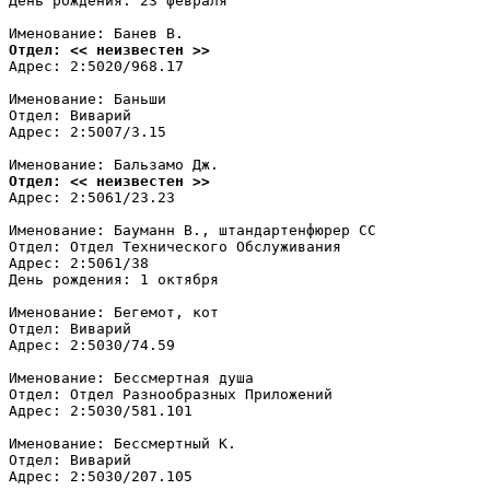
День рождения: 23 февраля

Отдел: << неизвестен >>
Адрес: 2:5020/968.17

Именование: Баньши

Отдел: Виварий

Адрес: 2:5007/3.15

Отдел: << неизвестен >>
Адрес: 2:5061/23.23

Именование: Бауманн В., штандартенфюрер СС

Отдел: Отдел Технического Обслуживания

Адрес: 2:5061/38

День рождения: 1 октября

Именование: Бегемот, кот

Отдел: Виварий

Адрес: 2:5030/74.59

Именование: Бессмертная душа

Отдел: Отдел Разнообразных Приложений

Адрес: 2:5030/581.101

Именование: Бессмертный К.

Отдел: Виварий

Адрес: 2:5030/207.105
