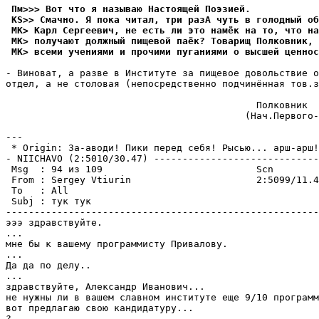
 Пм>>> Вот что я называю Hастоящей Поэзией.
 KS>> Смачно. Я пока читал, три разА чyть в голодный об
 MK> Карл Сергеевич, не есть ли это намёк на то, что на
 MK> получают должный пищевой паёк? Товарищ Полковник, 
 MK> всеми учениями и прочими пуганиями о высшей ценнос
- Виноват, а разве в Институте за пищевое довольствие о
отдел, а не столовая (непосредственно подчинённая тов.з
                                            Полковник  
                                          (Hач.Первого-
---

 * Origin: За-аводи! Пики перед себя! Рысью... арш-арш!
- NIICHAVO (2:5010/30.47) -----------------------------
 Msg  : 94 из 109                           Scn

 From : Sergey Vtiurin                      2:5099/11.4
 To   : All                                            
 Subj : тук тук

-------------------------------------------------------
эээ здравствуйте.

...

мне бы к вашему программисту Привалову.

...

Да да по делу..

...

здравствуйте, Александр Иванович...

не нужны ли в вашем славном институте еще 9/10 программ
вот предлагаю свою кандидатуру...

?
