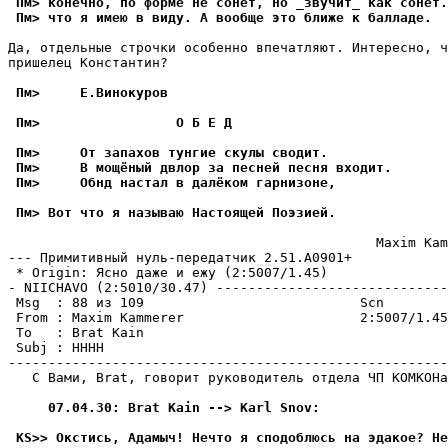
 Пм> конечно, по форме не сонет, но _звучит_ как сонет.
 Пм> что я имею в виду. А вообще это ближе к балладе.
Да, отдельные строчки особенно впечатляют. Интересно, ч
пришелец Константин?

 Пм>     Е.Винокуров
 Пм>                 О Б Е Д
 Пм>     От запахов тунгие скулы сводит.
 Пм>     В мощёный двлор за песней песня входит.
 Пм>     Обнд настал в далёком гарнизоне,
 Пм> Вот что я называю Hастоящей Поэзией.
                                              Maxim Kam
--- Примитивный нуль-пеpедатчик 2.51.A0901+

 * Origin: Ясно даже и ежу (2:5007/1.45)

- NIICНAVO (2:5010/30.47) -----------------------------
 Msg  : 88 из 109                           Scn

 From : Maxim Kammerer                      2:5007/1.45
 To   : Brat Kain                                      
 Subj : НННН

-------------------------------------------------------
   С Вами, Brat, говорит руководитель отдела ЧП КОМКОHа
     07.04.30: Brat Kain --> Karl Snov:
 KS>> Окстись, Адамыч! Нечто я сподоблюсь на эдакое? Не