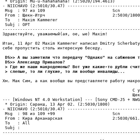
 * Origin: Mu-u-hahahahaha! (2:5020/194.4613)

- NIICHAVO (2:5010/30.47) -----------------------------
 Msg  : 97 из 109                           Scn

 From : Щекн-Итрч                           2:5030/1800
 To   : Maxim Kammerer                                 
 Subj : ОРТ

-------------------------------------------------------
Здравствуйте, уважаемый(ая, ое, ые) Maxim!

Итак, 11 Apr 02 Maxim Kammerer написал Dmitry Scherbaty
себе пропустить столь интересную беседу.

 DS>> А вы заметили что передачу "Однако" на сабжевом т
 DS>> Александр Пpивалов?
 > Где же наши макpодемоны? Вот уже какие-то дубли счит
 > слепые, то ли глухие, то ли вообще инвалиды...
Хм. Мак Сим, а как вообще вы представляете работу макро
                                                    С у
                                                    Щек
--- [Windows NT 4.0 Workstation] --- [Sony CMD-J5 + NWG
 * Origin: Саракш, 13 Apr 02. (2:5030/1800)

- NIICHAVO (2:5010/30.47) -----------------------------
 Msg  : 98 из 109 +99                       Scn

 From : Кира Арканарская                    2:5030/661.
 To   : All                                            
 Subj :

-------------------------------------------------------