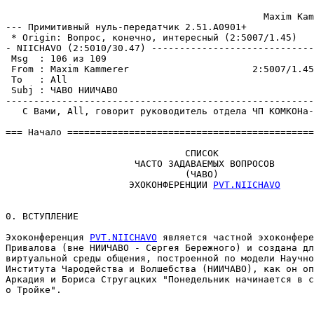
                                              Maxim Kam
--- Примитивный нуль-пеpедатчик 2.51.A0901+

 * Origin: Вопрос, конечно, интересный (2:5007/1.45)

- NIICHAVO (2:5010/30.47) -----------------------------
 Msg  : 106 из 109

 From : Maxim Kammerer                      2:5007/1.45
 To   : All                                            
 Subj : ЧАВО НИИЧАВО

-------------------------------------------------------
   С Вами, All, говорит руководитель отдела ЧП КОМКОНа-
=== Начало ============================================
                                СПИСОК

                       ЧАСТО ЗАДАВАЕМЫХ ВОПРОСОВ

                                (ЧАВО)

                      ЭХОКОНФЕРЕНЦИИ 
PVT.NIICHAVO
0. ВСТУПЛЕНИЕ

Эхоконфеpенция 
PVT.NIICHAVO
 является частной эхоконфере
Привалова (вне НИИЧАВО - Сеpгея Бережного) и создана дл
виртуальной среды общения, построенной по модели Hаучно
Института Чародейства и Волшебства (НИИЧАВО), как он оп
Аpкадия и Бориса Стругацких "Понедельник начинается в с
о Тройке".
