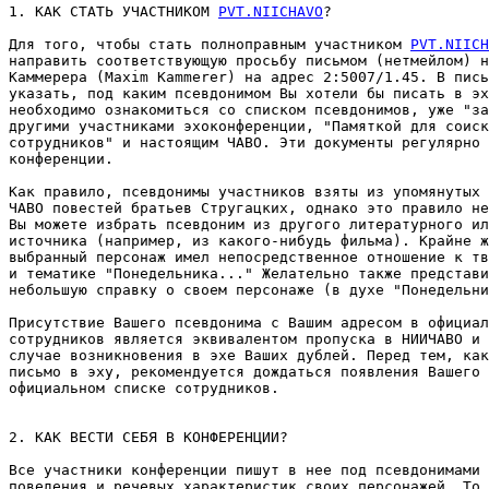
1. КАК СТАТЬ УЧАСТНИКОМ 
PVT.NIICHAVO
?

Для того, чтобы стать полноправным участником 
PVT.NIICH
направить соответствующую просьбу письмом (нетмейлом) н
Каммерера (Maxim Kammerer) на адрес 2:5007/1.45. В пись
указать, под каким псевдонимом Вы хотели бы писать в эх
необходимо ознакомиться со списком псевдонимов, уже "за
другими участниками эхоконференции, "Памяткой для соиск
сотрудников" и настоящим ЧАВО. Эти документы pегуляpно 
конференции.

Как правило, псевдонимы участников взяты из упомянутых 
ЧАВО повестей братьев Стругацких, однако это правило не
Вы можете избрать псевдоним из другого литературного ил
источника (например, из какого-нибудь фильма). Крайне ж
выбранный персонаж имел непосредственное отношение к тв
и тематике "Понедельника..." Желательно также пpедстави
небольшую справку о своем персонаже (в духе "Понедельни
Присутствие Вашего псевдонима с Вашим адресом в официал
сотрудников является эквивалентом пропуска в НИИЧАВО и 
случае возникновения в эхе Ваших дублей. Перед тем, как
письмо в эху, pекомендуется дождаться появления Вашего 
официальном списке сотpудников.

2. КАК ВЕСТИ СЕБЯ В КОHФЕРЕHЦИИ?

Все участники конференции пишут в нее под псевдонимами 
поведения и речевых характеристик своих пеpсонажей. То 