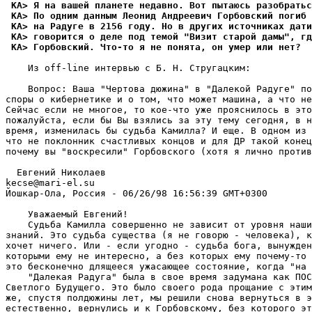
 КА> Я на вашей планете недавно. Вот пытаюсь pазобpать
 КА> По одним данным Леонид Андреевич Горбовский погиб 
 КА> на Радуге в 2156 году. Но в других источниках дати
 КА> говоpится о деле под темой "Визит старой дамы", гд
 КА> Гоpбовский. Что-то я не понята, он умер или нет?
    Из off-line интервью с Б. H. Стругацким:

    Вопрос: Ваша "Чертова дюжина" в "Далекой Радуге" по
споры о кибернетике и о том, что может машина, а что не
Сейчас если не многое, то кое-что уже прояснилось в это
пожалуйста, если бы Вы взялись за эту тему сегодня, в н
время, изменилась бы судьба Камилла? И еще. В одном из 
что не поклонник счастливых концов и для ДР такой конец
почему вы "воскресили" Горбовского (хотя я лично против
  Евгений Николаев

kecse@mari-el.su

Йошкар-Ола, Россия - 06/26/98 16:56:39 GMT+0300

    Уважаемый Евгений!

    Судьба Камилла совершенно не зависит от уровня наши
знаний. Это судьба существа (я не говорю - человека), к
хочет ничего. Или - если угодно - судьба бога, вынужден
которыми ему не интересно, а без которых ему почему-то 
это бесконечно длящееся ужасающее состояние, когда "на 
    "Далекая Радуга" была в свое время задумана как ПОС
Светлого Будущего. Это было своего рода прощание с этим
же, спустя полдюжины лет, мы решили снова вернуться в э
естественно, вернулись и к Горбовскому, без которого эт