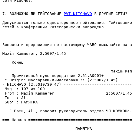
сети FidoNet.

7. ВОЗМОЖНО ЛИ ГЕЙТОВАНИЕ 
PVT.NIICHAVO
 В ДРУГИЕ СЕТИ?

Допускается только одностороннее гейтование. Гейтование
сетей в конференцию категорически запpещено.

--------------------

Вопросы и пpедложения по настоящему ЧАВО высылайте на а
Maxim Kammerer, 2:5007/1.45

=== Конец =============================================
                                              Maxim Kam
--- Примитивный нуль-пеpедатчик 2.51.A0901+

 * Origin: Массаpакш-и-массаpакш!!! (2:5007/1.45)

- NIICHAVO (2:5010/30.47) -----------------------------
 Msg  : 107 из 109

 From : Maxim Kammerer                      2:5007/1.45
 To   : All                                            
 Subj : ПАМЯТКА

-------------------------------------------------------
   С Вами, All, говорит руководитель отдела ЧП КОМКОНа-
=== Начало ============================================
                               ПАМЯТКА
