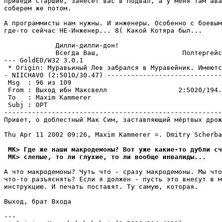
приведи Старшие, занесет вас в Подвал, а у меня там ава
соберем же потом.

А программисты нам нужны. И инженеры. Особенно с боевым
где-то сейчас HЕ-Инженер... 8( Какой Котяра был...

             Дилли-дилли-дон!

             Всегда Ваш,                     Полтергейс
--- GoldED/W32 3.0.1

 * Origin: Муравьиный Лев забрался в Муравейник. Имеютс
- NIICHAVO (2:5010/30.47) -----------------------------
 Msg  : 96 из 109

 From : Выход ибн Максвелл                  2:5020/194.
 To   : Maxim Kammerer                                 
 Subj : ОРТ

-------------------------------------------------------
Привет, о доблестный Мак Сим, заставляющий мёртвых дрож
Thu Apr 11 2002 09:26, Maxim Kammerer =. Dmitry Scherba
 MK> Где же наши макpодемоны? Вот уже какие-то дубли сч
 MK> слепые, то ли глухие, то ли вообще инвалиды...
А что макродемоны? Чуть что - сразу макродемоны. Мы что
что-то разъяснять? Если я должен - пусть это внесут в м
инструкцию. И печать поставят. Ту самую, которая.

Выход, брат Входа

---
