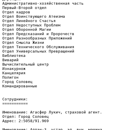
Административно-хозяйственная часть

Первый-Второй отдел

Отдел кадров

Отдел Воинствующего Атеизма

Отдел Линейного Счастья

Отдел Недоступных Проблем

Отдел Оборонной Магии

Отдел Предсказаний и Пророчеств

Отдел Разнообразных Приложений

Отдел Смысла Жизни

Отдел Технического Обслуживания

Отдел Универсальных Превращений

Библиотека

Виварий

Вычислительный центр

Изнакурнож

Канцелярия

Полигон

Город Соловец

Командированные

Сотрудники:

===========

Именование: Агасфер Лукич, страховой агент.

Отдел: Город Соловец

Адрес: 2:5058/91.969

Именование: Алдан-3, устар. эл. выч. машина.
