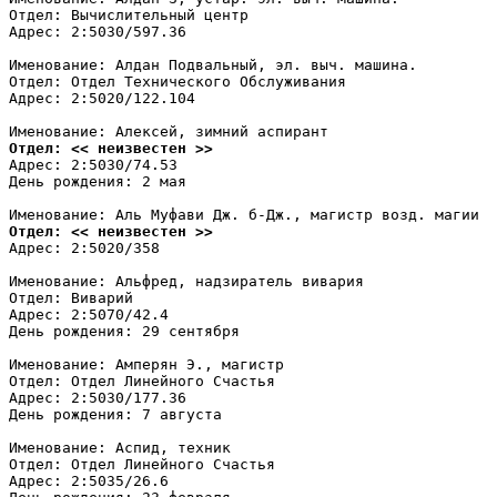
Отдел: Вычислительный центр

Адрес: 2:5030/597.36

Именование: Алдан Подвальный, эл. выч. машина.

Отдел: Отдел Технического Обслуживания

Адрес: 2:5020/122.104

Отдел: << неизвестен >>
Адрес: 2:5030/74.53

День рождения: 2 мая

Отдел: << неизвестен >>
Адрес: 2:5020/358

Именование: Альфред, надзиратель вивария

Отдел: Виварий

Адрес: 2:5070/42.4

День рождения: 29 сентября

Именование: Амперян Э., магистр

Отдел: Отдел Линейного Счастья

Адрес: 2:5030/177.36

День рождения: 7 августа

Именование: Аспид, техник

Отдел: Отдел Линейного Счастья

Адрес: 2:5035/26.6
