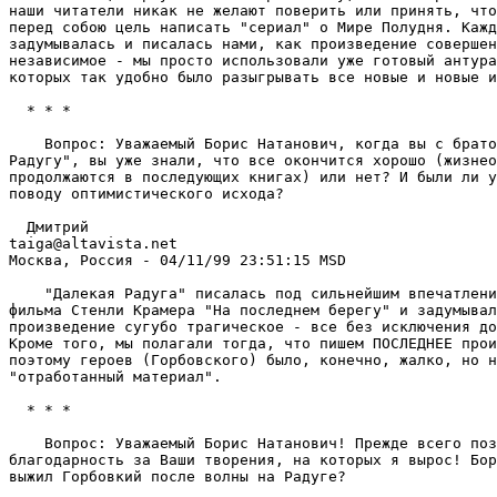
наши читатели никак не желают поверить или принять, что
перед собою цель написать "сериал" о Мире Полудня. Кажд
задумывалась и писалась нами, как произведение совершен
независимое - мы просто использовали уже готовый антура
которых так удобно было разыгрывать все новые и новые и
  * * *

    Вопрос: Уважаемый Борис Натанович, когда вы с брато
Радугу", вы уже знали, что все окончится хорошо (жизнео
продолжаются в последующих книгах) или нет? И были ли у
поводу оптимистического исхода?

  Дмитрий

taiga@altavista.net

Москва, Россия - 04/11/99 23:51:15 MSD

    "Далекая Радуга" писалась под сильнейшим впечатлени
фильма Стенли Крамера "На последнем берегу" и задумывал
произведение сугубо трагическое - все без исключения до
Кроме того, мы полагали тогда, что пишем ПОСЛЕДНЕЕ прои
поэтому героев (Горбовского) было, конечно, жалко, но н
"отработанный материал".

  * * *

    Вопрос: Уважаемый Борис Hатанович! Прежде всего поз
благодарность за Ваши творения, на которых я вырос! Бор
выжил Горбовкий после волны на Радуге?
