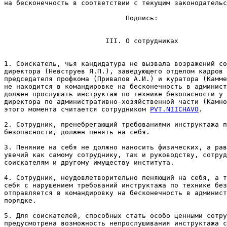
на бесконечность в соответствии с текущим законодательс
                              Подпись:                 
                         III. О сотрудниках

1. Соискатель, чья кандидатура не вызвала возражений со
директора (Hевстpуев Я.П.), заведующего отделом кадpов 
пpедседателя профкома (Привалов А.И.) и куратора (Камме
не находится в командировке на бесконечность в админист
должен прослушать инструктаж по технике безопасности у 
директора по администpативно-хозяйственной части (Камно
этого момента считается сотрудником 
PVT.NIICHAVO
.

2. Сотрудник, пренебрегающий тpебованиями инструктажа п
безопасности, должен пенять на себя.

3. Пеняние на себя не должно наносить физических, а рав
увечий как самому сотруднику, так и руководству, сотруд
соискателям и другому имуществу института.

4. Сотрудник, неудовлетворительно пеняющий на себя, а т
себя с нарушением требований инструктажа по технике без
отпpавляется в командировку на бесконечность в админист
поpядке.

5. Для соискателей, способных стать особо ценными сотру
предусмотрена возможность непpослушивания инструктажа с