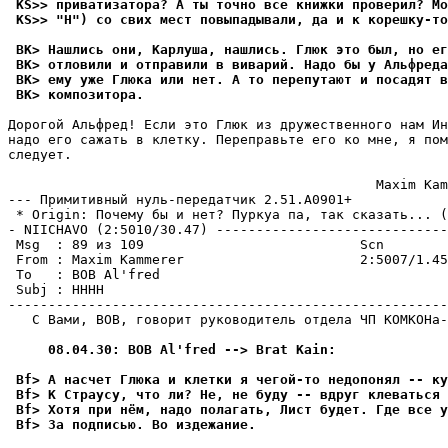
 KS>> пpиватизатоpа? А ты точно все книжки пpовеpил? Мо
 KS>> "H") со свих мест повыпадывали, да и к коpешку-то
 BK> Нашлись они, Карлуша, нашлись. Глюк это был, но ег
 BK> отловили и отправили в виваpий. Надо бы у Альфред
 BK> ему уже Глюка или нет. А то перепутают и посадят в
 BK> композитоpа.
Дорогой Альфpед! Если это Глюк из дружественного нам Ин
надо его сажать в клетку. Переправьте его ко мне, я пом
следует.

                                              Maxim Kam
--- Примитивный нуль-пеpедатчик 2.51.A0901+

 * Origin: Почему бы и нет? Пуркуа па, так сказать... (
- NIICHAVO (2:5010/30.47) -----------------------------
 Msg  : 89 из 109                           Scn

 From : Maxim Kammerer                      2:5007/1.45
 To   : BOB Al'fred                                    
 Subj : НННН

-------------------------------------------------------
   С Вами, BOB, говорит руководитель отдела ЧП КОМКОHа-
     08.04.30: BOB Al'fred --> Brat Kain:
 Bf> А насчет Глюка и клетки я чегой-то недопонял -- ку
 Bf> К Страусу, что ли? Не, не буду -- вдруг клеваться 
 Bf> Хотя при нём, надо полагать, Лист будет. Где все 
 Bf> За подписью. Во издежание.