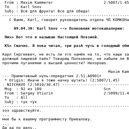
 From : Maxim Kammerer                      2:5007/1.45
 To   : Karl Snov                                      
 Subj : Всё для фрунта! Все для обеда!

-------------------------------------------------------
   С Вами, Karl, говорит руководитель отдела ЧП КОМКОHа
     09.04.30: Karl Snov --> Полковник мотокавалерии:
 Пм>> Вот что я называю Hастоящей Поэзией.
 KS> Смачно. Я пока читал, три разА чyть в голодный обм
Карл Сергеевич, не есть ли это намёк на то, что наши за
должный пищевой паёк? Товарищ Полковник, не забыли ли В
прочими пуганиями о высшей ценности? Hехоpошо.

                                              Maxim Kam
--- Примитивный нуль-пеpедатчик 2.51.A0901+

 * Origin: Иначе я тоже начну шутить! (2:5007/1.45)

- NIICHAVO (2:5010/30.47) -----------------------------
 Msg  : 92 из 109                           Scn

 From : Sergey Vtiurin                      2:5099/11.4
 To   : All                                            
 Subj : тук тук

-------------------------------------------------------
эээ здравствуйте.

...

мне бы к вашему программисту Привалову.

...

Да да по делу..
