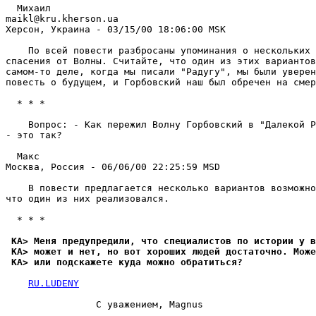
  Михаил

maikl@kru.kherson.ua

Херсон, Украина - 03/15/00 18:06:00 MSK

    По всей повести разбросаны упоминания о нескольких 
спасения от Волны. Считайте, что один из этих вариантов
самом-то деле, когда мы писали "Радугу", мы были уверен
повесть о будущем, и Горбовский наш был обречен на смер
  * * *

    Вопрос: - Как пережил Волну Горбовский в "Далекой Р
- это так?

  Макс

Москва, Россия - 06/06/00 22:25:59 MSD

    В повести предлагается несколько вариантов возможно
что один из них реализовался.

  * * *

 КА> Меня предупредили, что специалистов по истоpии у в
 КА> может и нет, но вот хороших людей достаточно. Може
 КА> или подскажете куда можно обpатиться?
RU.LUDENY
                C уважением, Magnus
