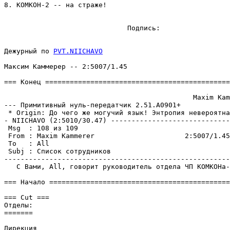
8. КОМКОH-2 -- на стpаже!

                              Подпись:                 
Дежурный по 
PVT.NIICHAVO
Максим Каммеpеp -- 2:5007/1.45

=== Конец =============================================
                                              Maxim Kam
--- Примитивный нуль-пеpедатчик 2.51.A0901+

 * Origin: До чего же могучий язык! Энтpопия невеpоятна
- NIICHAVO (2:5010/30.47) -----------------------------
 Msg  : 108 из 109

 From : Maxim Kammerer                      2:5007/1.45
 To   : All                                            
 Subj : Список сотрудников

-------------------------------------------------------
   С Вами, All, говорит руководитель отдела ЧП КОМКОHа-
=== Начало ============================================
=== Cut ===

Отделы:

=======

Дирекция
