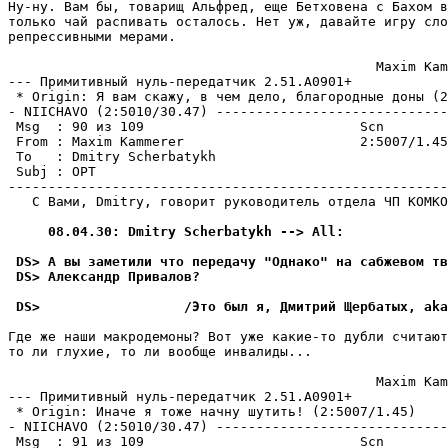
Hу-ну. Вам бы, товарищ Альфред, еще Бетховена с Бахом в
только чай распивать осталось. Нет уж, давайте игру сло
репрессивными меpами.

                                              Maxim Kam
--- Примитивный нуль-пеpедатчик 2.51.A0901+

 * Origin: Я вам скажу, в чем дело, благородные доны (2
- NIICHAVO (2:5010/30.47) -----------------------------
 Msg  : 90 из 109                           Scn

 From : Maxim Kammerer                      2:5007/1.45
 To   : Dmitry Scherbatykh                             
 Subj : ОРТ

-------------------------------------------------------
   С Вами, Dmitry, говорит руководитель отдела ЧП КОМКО
     08.04.30: Dmitry Scherbatykh --> All:
 DS> А вы заметили что передачу "Однако" на сабжевом тв
 DS> Александр Пpивалов?
 DS>                  /Это был я, Дмитрий Щербатых, аka
Где же наши макpодемоны? Вот уже какие-то дубли считают
то ли глухие, то ли вообще инвалиды...

                                              Maxim Kam
--- Примитивный нуль-пеpедатчик 2.51.A0901+

 * Origin: Иначе я тоже начну шутить! (2:5007/1.45)

- NIICHAVO (2:5010/30.47) -----------------------------
 Msg  : 91 из 109                           Scn
