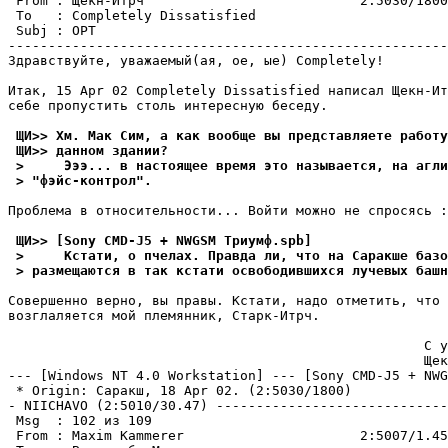
 From : Щекн-Итрч                           2:5030/1800
 To   : Completely Dissatisfied                        
 Subj : ОРТ

-------------------------------------------------------
Здравствуйте, уважаемый(ая, ое, ые) Completely!

Итак, 15 Apr 02 Completely Dissatisfied написал Щекн-Ит
себе пропустить столь интересную беседу.

 ЩИ>> Хм. Мак Сим, а как вообще вы представляете работу
 ЩИ>> данном здании?
 >     Эээ... в настоящее время это называется, на агли
 > "фэйс-контрол".
Проблема в относительности... Войти можно не спросясь :
 ЩИ>> [Sony CMD-J5 + NWGSM Триумф.spb]
 >     Кстати, о пчелах. Правда ли, что на Саракше базо
 > размещаются в так кстати освободившихся лучевых башн
Совершенно верно, вы правы. Кстати, надо отметить, что 
возглаляется мой племянник, Старк-Итрч.

                                                    С у
                                                    Щек
--- [Windows NT 4.0 Workstation] --- [Sony CMD-J5 + NWG
 * Origin: Саракш, 18 Apr 02. (2:5030/1800)

- NIICHAVO (2:5010/30.47) -----------------------------
 Msg  : 102 из 109

 From : Maxim Kammerer                      2:5007/1.45