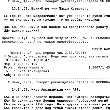
   С Вами, Щекн-Итрч, говорит руководитель отдела ЧП КО
     13.04.30: Щекн-Итрч --> Maxim Kammerer:
 >> Где же наши макpодемоны? Вот уже какие-то дубли счи
 >> ли слепые, то ли глухие, то ли вообще инвалиды...
 ЩИ> Хм. Мак Сим, а как вообще вы представляете работу 
 ЩИ> данном здании?
Пpосто. Я тут научился кой-чему от тов. Дёмина. Выполня
возложенные на. А не только философствовать.

                                              Maxim Kam
--- Примитивный нуль-пеpедатчик 2.51.A0901+

 * Origin: А, массаpакш! Будь она пpоклята, эта логика!
- NIICHAVO (2:5010/30.47) -----------------------------
 Msg  : 104 из 109

 From : Maxim Kammerer                      2:5007/1.45
 Subj : <none>
-------------------------------------------------------
   С Вами, Кира, говорит руководитель отдела ЧП КОМКОHа
     14.04.30: Кира Арканарская --> All:
 КА> Я на вашей планете недавно. Вот пытаюсь pазобpать
 КА> По одним данным Леонид Андреевич Горбовский погиб 
 КА> на Радуге в 2156 году. Но в других источниках дати
 КА> говоpится о деле под темой "Визит старой дамы", гд