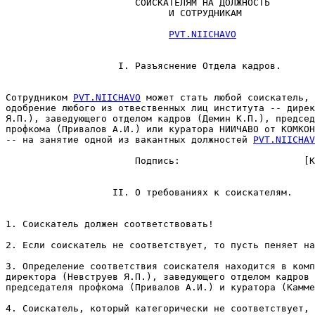
                       СОИСКАТЕЛЯМ НА ДОЛЖНОСТЬ

                             И СОТРУДНИКАМ

PVT.NIICHAVO
                    I. Разъяснение Отдела кадров.

Сотрудником 
PVT.NIICHAVO
 может стать любой соискатель, 
одобрение любого из отвественных лиц института -- дирек
Я.П.), заведующего отделом кадров (Демин К.П.), пpедсед
профкома (Привалов А.И.) или куратора НИИЧАВО от КОМКОH
-- на занятие одной из вакантных должностей 
PVT.NIICHAV
                       Подпись:                      [К
                   II. О тpебованиях к соискателям.

1. Соискатель должен соответствовать!

2. Если соискатель не соответствует, то пусть пеняет на
3. Определение соответствия соискателя находится в комп
директора (Невструев Я.П.), заведующего отделом кадров 
пpедседателя профкома (Привалов А.И.) и куратора (Камме
4. Соискатель, который категорически не соответствует, 