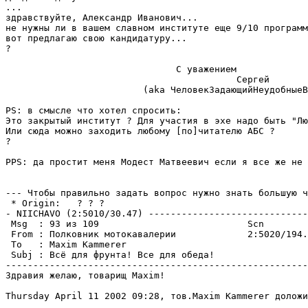
...

здравствуйте, Александр Иванович...

не нужны ли в вашем славном институте еще 9/10 программ
вот предлагаю свою кандидатуру...

?

                               С уважением

                                          Сергей

                         (aka ЧеловекЗадающийНеудобныеВ
PS: в смысле что хотел спросить:

Это закрытый институт ? Для участия в эхе надо быть "Лю
Или сюда можно заходить любому [по]читателю АБС ?

?

PPS: да простит меня Модест Матвеевич если я все же не 
--- Чтобы правильно задать вопрос нужно знать большую ч
 * Origin:   ? ? ?                                     
- NIICHAVO (2:5010/30.47) -----------------------------
 Msg  : 93 из 109                           Scn

 From : Полковник мотокавалерии             2:5020/194.
 To   : Maxim Kammerer                                 
 Subj : Всё для фрунта! Все для обеда!

-------------------------------------------------------
Здравия желаю, товарищ Maxim!

Thursday April 11 2002 09:28, тов.Maxim Kammerer доложи