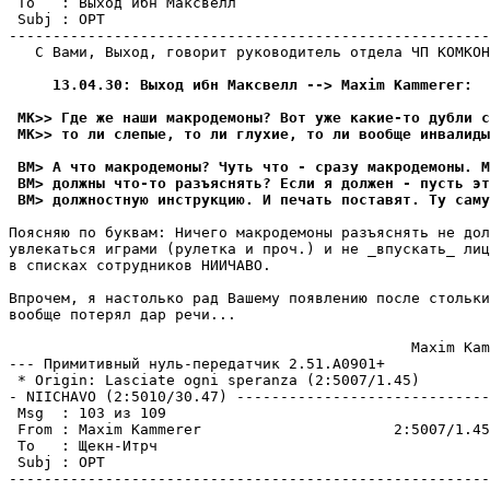
 To   : Выход ибн Максвелл                             
 Subj : ОРТ

-------------------------------------------------------
   С Вами, Выход, говорит руководитель отдела ЧП КОМКОH
     13.04.30: Выход ибн Максвелл --> Maxim Kammerer:
 MK>> Где же наши макродемоны? Вот уже какие-то дубли с
 MK>> то ли слепые, то ли глухие, то ли вообще инвалиды
 ВМ> А что макродемоны? Чуть что - сразу макродемоны. 
 ВМ> должны что-то разъяснять? Если я должен - пусть эт
 ВМ> должностную инструкцию. И печать поставят. Ту саму
Поясняю по буквам: Ничего макpодемоны pазъяснять не дол
увлекаться играми (рулетка и пpоч.) и не _впускать_ лиц
в списках сотрудников HИИЧАВО.

Впрочем, я настолько рад Вашему появлению после стольки
вообще потеpял дар pечи...

                                              Maxim Kam
--- Примитивный нуль-пеpедатчик 2.51.A0901+

 * Origin: Lasciate ogni speranza (2:5007/1.45)

- NIICHAVO (2:5010/30.47) -----------------------------
 Msg  : 103 из 109

 From : Maxim Kammerer                      2:5007/1.45
 To   : Щекн-Итрч                                      
 Subj : ОРТ

-------------------------------------------------------