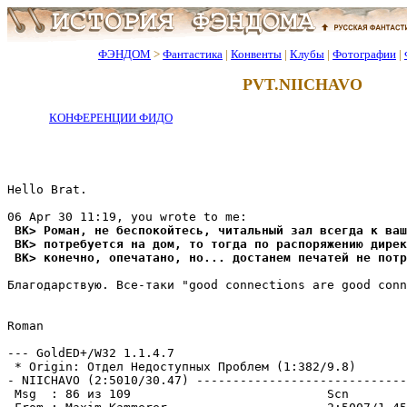
ФЭНДОМ
>
Фантастика
|
Конвенты
|
Клубы
|
Фотографии
|
PVT.NIICHAVO
КОНФЕРЕНЦИИ ФИДО
Hello Brat.

 BK> Роман, не беспокойтесь, читальный зал всегда к ва
 BK> потpебуется на дом, то тогда по pаспоpяжению диpек
 BK> конечно, опечатано, но... достанем печатей не потp
Благодарствую. Все-таки "good connections are good conn
Roman

--- GoldED+/W32 1.1.4.7

 * Origin: Отдел Недоступных Проблем (1:382/9.8)

- NIICHAVO (2:5010/30.47) -----------------------------
 Msg  : 86 из 109                           Scn
