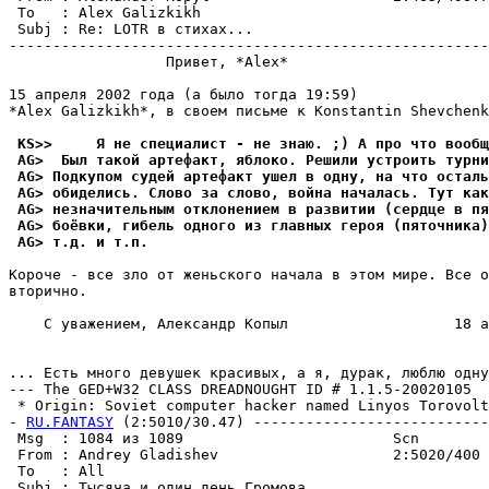
 To   : Alex Galizkikh                                 
 Subj : Re: LOTR в стихах...

-------------------------------------------------------
                  Привет, *Alex*

15 апреля 2002 года (а было тогда 19:59)

*Alex Galizkikh*, в своем письме к Konstantin Shevchenk
 KS>>     Я не специалист - не знаю. ;) А про что вообщ
 AG>  Был такой артефакт, яблоко. Решили устроить турни
 AG> Подкупом судей артефакт ушел в одну, на что осталь
 AG> обиделись. Слово за слово, война началась. Тут ка
 AG> незначительным отклонением в развитии (сердце в пя
 AG> боёвки, гибель одного из главных героя (пяточника)
 AG> т.д. и т.п.
Короче - все зло от женьского начала в этом мире. Все о
вторично.

    С уважением, Александр Копыл                   18 а
... Есть много девyшек красивых, а я, дypак, люблю однy
--- The GED+W32 CLASS DREADNOUGHT ID # 1.1.5-20020105

 * Origin: Soviet computer hacker named Linyos Torovolt
- 
RU.FANTASY
 (2:5010/30.47) ---------------------------
 Msg  : 1084 из 1089                        Scn

 From : Andrey Gladishev                    2:5020/400 
 To   : All                                            
 Subj : Тысяча и один день Громова
