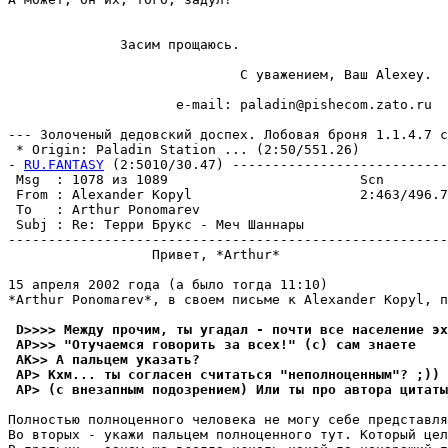
              Засим прощаюсь.

                             С уважением, Ваш Alexey.

                     e-mail: paladin@pishecom.zato.ru

--- Золоченый дедовский доспех. Лобовая броня 1.1.4.7 с
 * Origin: Paladin Station ... (2:50/551.26)

- 
RU.FANTASY
 (2:5010/30.47) ---------------------------
 Msg  : 1078 из 1089                        Scn

 From : Alexander Kopyl                     2:463/496.7
 To   : Arthur Ponomarev                               
 Subj : Re: Терри Бpyкс - Меч Шаннары

-------------------------------------------------------
                  Привет, *Arthur*

15 апреля 2002 года (а было тогда 11:10)

*Arthur Ponomarev*, в своем письме к Alexander Kopyl, п
 D>>>> Междy прочим, ты yгадал - почти все население эх
 AP>>> "Отyчаемся говорить за всех!" (с) сам знаете
 AK>> А пальцем yказать?
 AP> Кхм... ты согласен считаться "неполноценным"? ;)) 
 AP> (с внезапным подозрением) Или ты про автора цитаты
Полностью полноценного человека не могу себе представля
Во вторых - укажи пальцем полноценного тут. Который цел