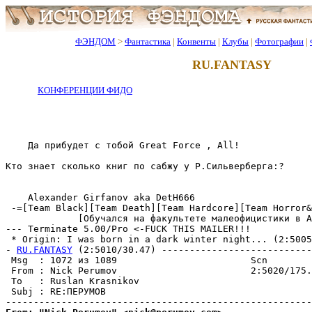
ФЭНДОМ
>
Фантастика
|
Конвенты
|
Клубы
|
Фотографии
|
RU.FANTASY
КОНФЕРЕНЦИИ ФИДО
    Да прибудет с тобой Great Force , All!

Кто знает сколько книг по сабжу у Р.Сильвеpбеpга:?

    Alexander Girfanov aka DetH666

 -=[Team Black][Team Death][Team Hardcore][Team Horror&
             [Обучался на факультете малеофицистики в А
--- Terminate 5.00/Pro <-FUCK THIS MAILER!!!

 * Origin: I was born in a dark winter night... (2:5005
- 
RU.FANTASY
 (2:5010/30.47) ---------------------------
 Msg  : 1072 из 1089                        Scn

 From : Nick Perumov                        2:5020/175.
 To   : Ruslan Krasnikov                               
 Subj : RE:ПЕРУМОВ
