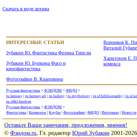
Скачать в виде архива
ИНТЕРЕСНЫЕ СТАТЬИ
Воронков К. Пи
Виталий Губар
Зубакин Ю. Фантастика Фрэнка Тинсли
Харитонов Е. П
Зубакин Ю. Буркина Фасо и
комикса
кинофантастика
Фотографии В. Крапивина
Русская фантастика
>
ФЭНДОМ
>
ФИДО
>
ru.fantasy
|
ru.fantasy.alt
|
ru.ludeny
|
ru.mythology
|
ru.sf.bibliography
|
ru.sf.n
su.sf&f.fandom
Русская фантастика
>
ФЭНДОМ
>
Фантастика
|
Конвенты
|
Клубы
|
Фотографии
|
ФИДО
|
Интервью
|
Новости
Оставьте Ваши замечания, предложения, мнения!
©
Фэндом.ru
, Гл. редактор
Юрий Зубакин
2001-202