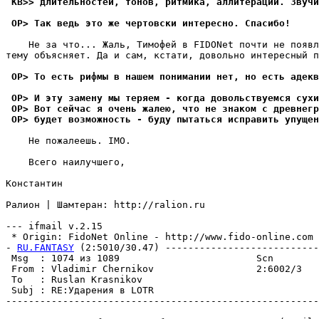
 KB>> длительностей, тонов, ритмика, аллитерации. Звучи
 OP> Так ведь это же чертовски интересно. Спасибо!
    Не за что... Жаль, Тимофей в FIDONet почти не появл
тему объясняет. Да и сам, кстати, довольно интересный п
 OP> То есть рифмы в нашем понимании нет, но есть адекв
 OP> И эту замену мы теряем - когда довольствуемся сухи
 OP> Вот сейчас я очень жалею, что не знаком с древнегр
 OP> будет возможность - буду пытаться исправить упущен
    Не пожалеешь. IMO.

    Всего наилучшего,

Константин

Ралион | Шамтеран: http://ralion.ru

--- ifmail v.2.15

 * Origin: FidoNet Online - http://www.fido-online.com 
- 
RU.FANTASY
 (2:5010/30.47) ---------------------------
 Msg  : 1074 из 1089                        Scn

 From : Vladimir Chernikov                  2:6002/3   
 To   : Ruslan Krasnikov                               
 Subj : RE:Удаpения в LOTR

-------------------------------------------------------