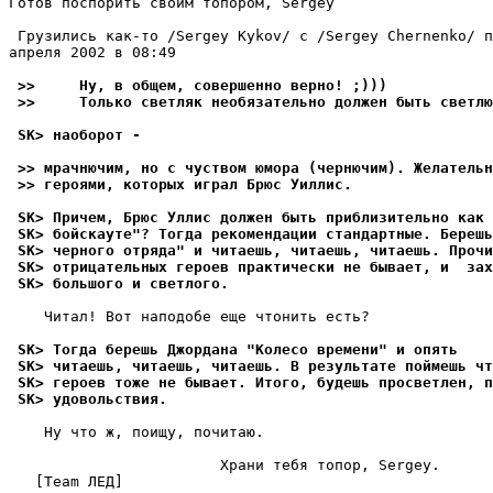
Готов поспорить своим топором, Sergey

 Грузились как-то /Sergey Kykov/ с /Sergey Chernenko/ п
апреля 2002 в 08:49

 >>     Ну, в общем, совершенно верно! ;)))
 >>     Только светляк необязательно должен быть светлю
 SK> наоборот -
 >> мрачнючим, но с чуством юмора (чернючим). Желательн
 >> героями, которых играл Брюс Уиллис.
 SK> Причем, Брюс Уллис должен быть приблизительно как 
 SK> бойскауте"? Тогда рекомендации стандартные. Береш
 SK> черного отряда" и читаешь, читаешь, читаешь. Прочи
 SK> отрицательных героев практически не бывает, и  зах
 SK> большого и светлого.
    Читал! Вот наподобе еще чтонить есть?

 SK> Тогда берешь Джордана "Колесо времени" и опять
 SK> читаешь, читаешь, читаешь. В результате поймешь чт
 SK> героев тоже не бывает. Итого, будешь просветлен, 
 SK> удовольствия.
    Ну что ж, поищу, почитаю.

                        Храни тебя топор, Sergey.

   [Team ЛЕД]
