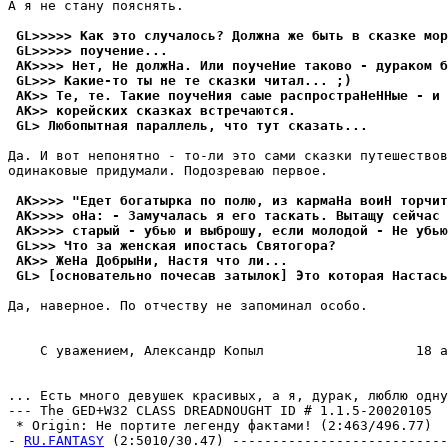
А я не стану пояснять.

 GL>>>>> Как это случалось? Должна же быть в сказке мор
 GL>>>>> поучение...
 AK>>>> Нет, Не должHа. Или поучеНие таково - дураком б
 GL>>> Какие-то ты не те сказки читал... ;)
 AK>> Те, те. Такие поучеHия саые распростраНеННые - и 
 AK>> корейских сказках встречаются.
 GL> Любопытная параллель, что тут сказать...
Да. И вот непонятно - то-ли это сами сказки путешествов
одинаковые придумали. Подозреваю первое.

 AK>>>> "Едет богатырка по полю, из кармаНа воиН торчит
 AK>>>> оHа: - Замучалась я его таскать. Вытащу сейчас 
 AK>>>> старый - убью и выброшу, если молодой - Не убью
 GL>>> Что за женская ипостась Святогора?
 AK>> ЖеНа ДобрыНи, Hастя что ли...
 GL> [основательно почесав затылок] Это которая Hастась
Да, наверное. По отчеству не запоминал особо.

    С уважением, Александр Копыл                   18 а
... Есть много девyшек красивых, а я, дypак, люблю однy
--- The GED+W32 CLASS DREADNOUGHT ID # 1.1.5-20020105

 * Origin: Hе портите легенду фактами! (2:463/496.77)

- 
RU.FANTASY
 (2:5010/30.47) ---------------------------