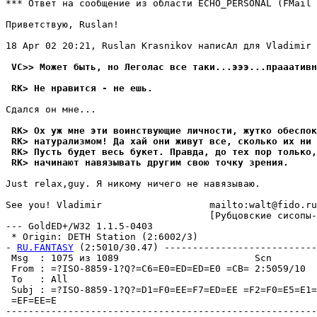
*** Ответ на сообщение из области ECHO_PERSONAL (FMail 
Приветствую, Ruslan!

18 Apr 02 20:21, Ruslan Krasnikov написАл для Vladimir 
 VC>> Может быть, но Леголас все таки...эээ...пpааативн
 RK> Не нравится - не ешь.
Сдался он мне...

 RK> Ох уж мне эти воинствующие личности, жутко обеспок
 RK> натурализмом! Да хай они живут все, сколько их ни
 RK> Пусть будет весь букет. Правда, до тех пор только,
 RK> начинают навязывать другим свою точку зрения.
Just relax,guy. Я никомy ничего не навязываю.

See you! Vladimir                   mailto:walt@fido.ru
                                    [Рубцовские сисопы-
--- GoldED+/W32 1.1.5-0403

 * Origin: DETH Station (2:6002/3)

- 
RU.FANTASY
 (2:5010/30.47) ---------------------------
 Msg  : 1075 из 1089                        Scn

 From : =?ISO-8859-1?Q?=C6=E0=ED=ED=E0 =CB= 2:5059/10  
 To   : All                                            
 Subj : =?ISO-8859-1?Q?=D1=F0=EE=F7=ED=EE =F2=F0=E5=E1=
 =EF=EE=E

-------------------------------------------------------