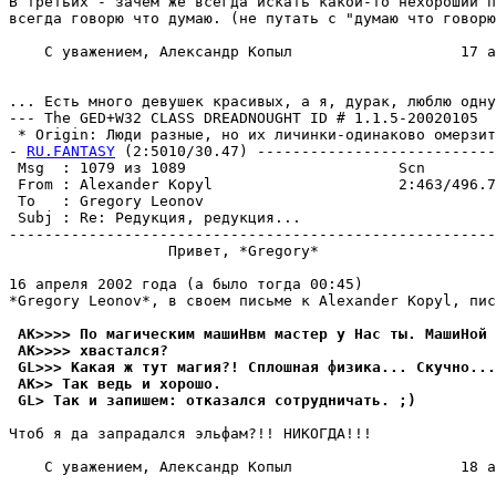
В третьих - зачем же всегда искать какой-то нехороший п
всегда говорю что думаю. (не путать с "думаю что говорю
    С уважением, Александр Копыл                   17 а
... Есть много девyшек красивых, а я, дypак, люблю однy
--- The GED+W32 CLASS DREADNOUGHT ID # 1.1.5-20020105

 * Origin: Люди разные, но их личинки-одинаково омерзит
- 
RU.FANTASY
 (2:5010/30.47) ---------------------------
 Msg  : 1079 из 1089                        Scn

 From : Alexander Kopyl                     2:463/496.7
 To   : Gregory Leonov                                 
 Subj : Re: Редукция, редукция...

-------------------------------------------------------
                  Привет, *Gregory*

16 апреля 2002 года (а было тогда 00:45)

*Gregory Leonov*, в своем письме к Alexander Kopyl, пис
 AK>>>> По магическим машиНвм мастер у Нас ты. МашиНой 
 AK>>>> хвастался?
 GL>>> Какая ж тут магия?! Сплошная физика... Скучно...
 AK>> Так ведь и хорошо.
 GL> Так и запишем: отказался сотрудничать. ;)
Чтоб я да запрадался эльфам?!! HИКОГДА!!!

    С уважением, Александр Копыл                   18 а