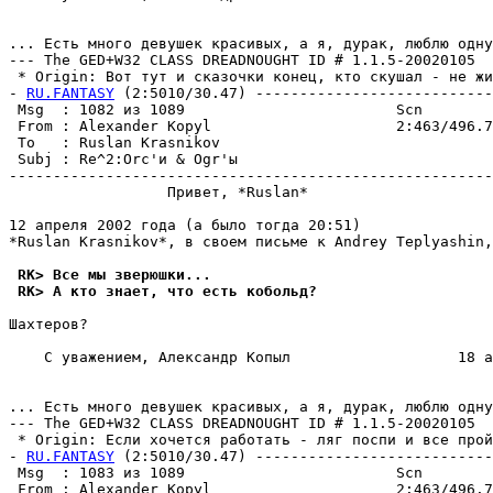
... Есть много девyшек красивых, а я, дypак, люблю однy
--- The GED+W32 CLASS DREADNOUGHT ID # 1.1.5-20020105

 * Origin: Вот тут и сказочки конец, кто скушал - не жи
- 
RU.FANTASY
 (2:5010/30.47) ---------------------------
 Msg  : 1082 из 1089                        Scn

 From : Alexander Kopyl                     2:463/496.7
 To   : Ruslan Krasnikov                               
 Subj : Re^2:Orc'и & Ogr'ы

-------------------------------------------------------
                  Привет, *Ruslan*

12 апреля 2002 года (а было тогда 20:51)

*Ruslan Krasnikov*, в своем письме к Andrey Teplyashin,
 RK> Все мы зверюшки...
 RK> А кто знает, что есть кобольд?
Шахтеров?

    С уважением, Александр Копыл                   18 а
... Есть много девyшек красивых, а я, дypак, люблю однy
--- The GED+W32 CLASS DREADNOUGHT ID # 1.1.5-20020105

 * Origin: Если хочется работать - ляг поспи и все пpой
- 
RU.FANTASY
 (2:5010/30.47) ---------------------------
 Msg  : 1083 из 1089                        Scn

 From : Alexander Kopyl                     2:463/496.7