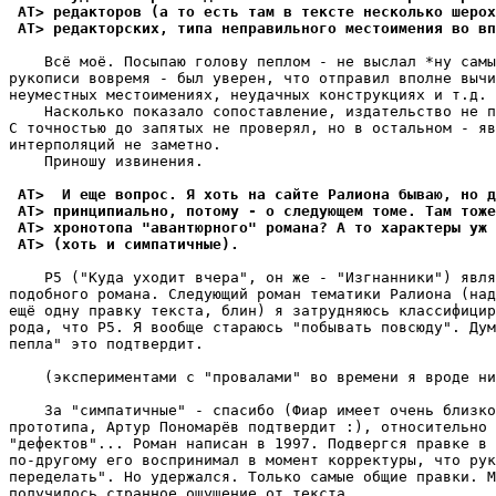
 AT> редакторов (а то есть там в тексте несколько шерох
 AT> редакторских, типа неправильного местоимения во вп
    Всё моё. Посыпаю голову пеплом - не выслал *ну самы
рукописи вовремя - был уверен, что отправил вполне вычи
неуместных местоимениях, неудачных конструкциях и т.д. 

    Насколько показало сопоставление, издательство не п
С точностью до запятых не проверял, но в остальном - яв
интерполяций не заметно.

    Приношу извинения. 

 AT>  И еще вопрос. Я хоть на сайте Ралиона бываю, но д
 AT> принципиально, потому - о следующем томе. Там тоже
 AT> хронотопа "авантюрного" романа? А то характеры уж 
 AT> (хоть и симпатичные).
    Р5 ("Куда уходит вчера", он же - "Изгнанники") явля
подобного романа. Следующий роман тематики Ралиона (над
ещё одну правку текста, блин) я затрудняюсь классифицир
рода, что Р5. Я вообще стараюсь "побывать повсюду". Дум
пепла" это подтвердит.

    (экспериментами с "провалами" во времени я вроде ни
    За "симпатичные" - спасибо (Фиар имеет очень близко
прототипа, Артур Пономарёв подтвердит :), относительно 
"дефектов"... Роман написан в 1997. Подвергся правке в 
по-другому его воспринимал в момент корректуры, что рук
переделать". Но удержался. Только самые общие правки. М
получилось странное ощущение от текста...
