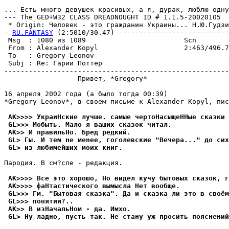
... Есть много девyшек красивых, а я, дypак, люблю однy
--- The GED+W32 CLASS DREADNOUGHT ID # 1.1.5-20020105

 * Origin: Человек - это гражданин Украины... H.Ю.Гудзи
- 
RU.FANTASY
 (2:5010/30.47) ---------------------------
 Msg  : 1080 из 1089                        Scn

 From : Alexander Kopyl                     2:463/496.7
 To   : Gregory Leonov                                 
 Subj : Re: Гарии Поттер

-------------------------------------------------------
                  Привет, *Gregory*

16 апреля 2002 года (а было тогда 00:39)

*Gregory Leonov*, в своем письме к Alexander Kopyl, пис
 AK>>>> УкраиНские лучше. самые чертоНасыщеННые сказки 
 GL>>> Мобыть. Мало я ваших сказок читал.
 AK>> И правильНо. Бред редкий.
 GL> Гы. И тем не менее, гоголевские "Вечера..." до сих
 GL> из любимейших моих книг.
Пародия. В см?сле - редакция.

 AK>>>> Все это хорошо, Hо видел кучу бытовых сказок, г
 AK>>>> фаНтастического вымысла Нет вообще.
 GL>>> Гм. "Бытовая сказка". Да и сказка ли это в своём
 GL>>> понятии?..
 AK>> В изНачальНом - да. Имхо.
 GL> Ну ладно, пусть так. Не стану уж просить пояснений