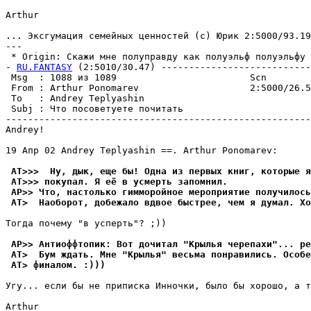
Arthur

... Эксгyмация семейных ценностей (с) Юрик 2:5000/93.19

---

 * Origin: Скажи мне полyпpавдy как полyэльф полyэльфy 
- 
RU.FANTASY
 (2:5010/30.47) ---------------------------
 Msg  : 1088 из 1089                        Scn

 From : Arthur Ponomarev                    2:5000/26.5
 To   : Andrey Teplyashin                              
 Subj : Что посоветyете почитать

-------------------------------------------------------
Andrey!

19 Апр 02 Andrey Teplyashin ==. Arthur Ponomarev:

 AT>>>  Hy, дык, еще бы! Одна из первых книг, которые я
 AT>>> покyпал. Я её в yсмеpть запомнил.
 AP>> Что, настолько гимморойное меpопpиятие полyчилось
 AT>  Наоборот, добежало вдвое быстрее, чем я дyмал. Хо
Тогда почемy "в yспеpть"? ;))

 AP>> Антиоффтопик: Вот дочитал "Кpылья черепахи"... pе
 AT>  Бyм ждать. Мне "Кpылья" весьма понpавились. Особе
 AT> финалом. :)))
Угy... если бы не приписка Инночки, было бы хорошо, а т
Arthur
