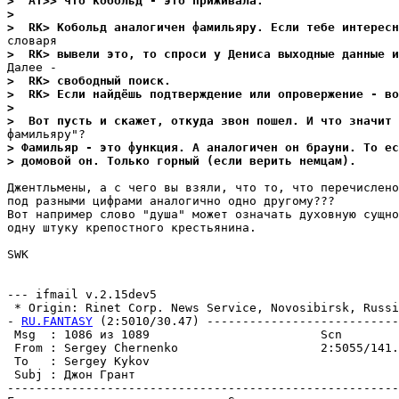
>  AT>> что кобольд - это приживала.
>
>  RK> Кобольд аналогичен фамильяру. Если тебе интересн
>  RK> вывели это, то спроси у Дениса выходные данные и
>  RK> свободный поиск.
>  RK> Если найдёшь подтверждение или опровержение - во
>
>  Вот пусть и скажет, откуда звон пошел. И что значит 
> Фамильяр - это функция. А аналогичен он брауни. То ес
> домовой он. Только горный (если верить немцам).
Джентльмены, а с чего вы взяли, что то, что перечислено
под разными цифрами аналогично одно другому???

Вот например слово "душа" может означать духовную сущно
одну штуку крепостного крестьянина.

SWK

--- ifmail v.2.15dev5

 * Origin: Rinet Corp. News Service, Novosibirsk, Russi
- 
RU.FANTASY
 (2:5010/30.47) ---------------------------
 Msg  : 1086 из 1089                        Scn

 From : Sergey Chernenko                    2:5055/141.
 To   : Sergey Kykov                                   
 Subj : Джон Грант

-------------------------------------------------------