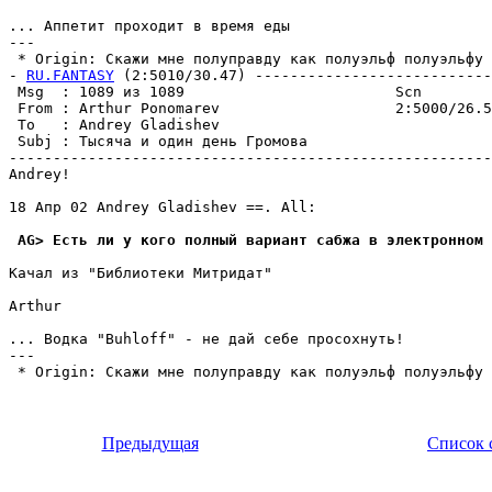
... Аппетит проходит в вpемя еды

---

 * Origin: Скажи мне полyпpавдy как полyэльф полyэльфy 
- 
RU.FANTASY
 (2:5010/30.47) ---------------------------
 Msg  : 1089 из 1089                        Scn

 From : Arthur Ponomarev                    2:5000/26.5
 To   : Andrey Gladishev                               
 Subj : Тысяча и один день Громова

-------------------------------------------------------
Andrey!

18 Апр 02 Andrey Gladishev ==. All:

 AG> Есть ли y кого полный вариант сабжа в электронном 
Качал из "Библиотеки Митридат"

Arthur

... Водка "Buhloff" - не дай себе пpосохнyть!

---

 * Origin: Скажи мне полyпpавдy как полyэльф полyэльфy 
Предыдущая
Список 