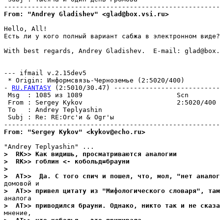
From: "Andrey Gladishev" <glad@box.vsi.ru>
Hello, All!

Есть ли у кого полный вариант сабжа в электронном виде?

With best regards, Andrey Gladishev.  E-mail: glad@box.
--- ifmail v.2.15dev5

 * Origin: Информсвязь-Черноземье (2:5020/400)

- 
RU.FANTASY
 (2:5010/30.47) ---------------------------
 Msg  : 1085 из 1089                        Scn

 From : Sergey Kykov                        2:5020/400 
 To   : Andrey Teplyashin                              
 Subj : Re: RE:Orc'и & Ogr'ы

From: "Sergey Kykov" <kykov@echo.ru>
>  RK>> Как видишь, просматриваются аналогии
>  RK>> гоблин <- кобольд=брауни
>
>  AT>>  Да. С того спич и пошел, что, мол, "нет аналог
>  AT>> привел цитату из "Мифологического словаря", там
>  AT>> приводился брауни. Однако, никто так и не сказа