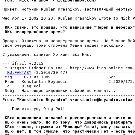
From: "Nick Perumov" <nick@perumov.com>
Привет, могучий Ruslan Krasnikov, заставляющий мёртвых 
Wed Apr 17 2002 20:23, Ruslan Krasnikov wrote to Nick P
 RK> Скажи, это правда, что написание "Череп в небесах"
 RK> неопределённое время?
Правда. Отложено на неопределенное время. На "после Вой
свою очередь, тоже отложена Хедин ведает насколько. 

С уважением, капитан Уртханг ака Hик.

--- ifmail v.2.15

 * Origin: FidoNet Online - http://www.fido-online.com 
- 
RU.FANTASY
 (2:5010/30.47) ---------------------------
 Msg  : 1073 из 1089                        Scn

 From : Konstantin Boyandin                 2:5020/175.
 To   : Oleg Pol                                       
 Subj : Hастоящие фидошники сабжей не меняют...

From: "Konstantin Boyandin" <konstantin@boyandin.info>
    Приветствую, Oleg Pol!

 KB>> применения познаний в древнегреческом я почти не 
 KB>> очень мало. Но по тому, что доводилось разбирать 
 KB>> (помню, отрывки из "Илиады" были), могу сказать -
 KB>> нет. В том смысле, что практически нет - есть чер