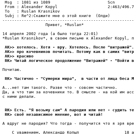
 Msg  : 1081 из 1089                        Scn

 From : Alexander Kopyl                     2:463/496.7
 To   : Ruslan Krasnikov                               
 Subj : Re^2:Скажите мне о этой книге  (Олди)

-------------------------------------------------------
                  Привет, *Ruslan*

14 апреля 2002 года (а было тогда 22:01)

*Ruslan Krasnikov*, в своем письме к Alexander Kopyl, п
 AK>> хотелось. Хотя - вру. Хотелось. После "витражей".
 AK>> про кочевников почитать. Потому как в самих "витр
 AK>> красиво
 RK> Читай логическое продолжение "Витражей" - "Войти в
Почитаю.

 RK> Частично - "Сумерки мира",  в части от лица беса М
А...нет там такого. Разве что - совсем частично.

Да, а что там за кочевники то. В смысле - на кой им асс
с ними делали.

 RK> Есть. "Я возьму сам" А пародия или нет - судить те
 RK> своё независимое мнение, вот и читай!
А вдруг не пародия? Что тогда - получится что я зря вре
    С уважением, Александр Копыл                   18 а