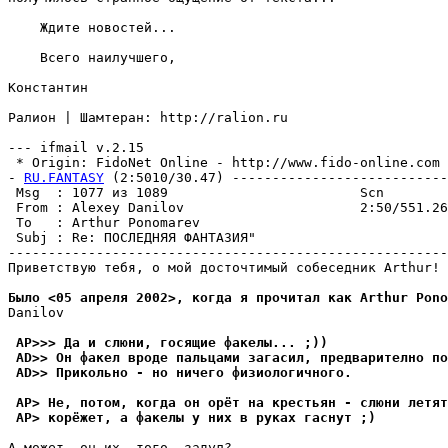
    Ждите новостей...

    Всего наилучшего,

Константин

Ралион | Шамтеран: http://ralion.ru

--- ifmail v.2.15

 * Origin: FidoNet Online - http://www.fido-online.com 
- 
RU.FANTASY
 (2:5010/30.47) ---------------------------
 Msg  : 1077 из 1089                        Scn

 From : Alexey Danilov                      2:50/551.26
 To   : Arthur Ponomarev                               
 Subj : Re: ПОСЛЕДНЯЯ ФАНТАЗИЯ"

-------------------------------------------------------
Приветствую тебя, о мой досточтимый собеседник Arthur!

Было <05 апреля 2002>, когда я прочитал как Arthur Pon
Danilov

 AP>>> Да и слюни, госящие факелы... ;))
 AD>> Он факел вроде пальцами загасил, предварително по
 AD>> Прикольно - но ничего физиологичного.
 AP> Не, потом, когда он оpёт на кpестьян - слюни летят
 AP> коpёжет, а факелы y них в pyках гаснyт ;)
А может, он их, того, задул?
