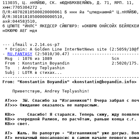
113035, Ц. лНЯЙБЮ, СК. яЮДHБМХВЕЯЙЮЪ, Д. 71, ЯРП. 11,

хмм:7705304272 ,

П/Я:40702810500020000061 Б ннн йа "цпюднаюмй" Ц.лHЯЙБЮ,

Й/Я:30101810500000000510,

ахй:044583510,

б ЦПЮТЕ "ЙНЛС" ЯКЕДСЕР СЙЮГЮРЭ: нОКЮРЮ ОНЙСОЙХ БЕЙЯЕКЕИ
нОКЮРЮ АЕГ мдя

--- ifmail v.2.14.os-p7

 * Origin: A Golden Line InterNetNews site (2:5059/10@f
- 
RU.FANTASY
 (2:5010/30.47) ---------------------------
 Msg  : 1076 из 1089                        Scn

 From : Konstantin Boyandin                 2:5020/175.
 To   : Andrey Teplyashin                              
 Subj : LOTR в стихах...

From: "Konstantin Boyandin" <konstantin@boyandin.info>
    Приветствую, Andrey Teplyashin!

 AT>>>  ЗЫ. Спасибо за "Изганников"! Вчера забрал с поч
 AT>>> Ожидание оказалось не напрасным.
 KB>>     Спасибо! Я старался. Теперь сижу, жду появлен
 KB>> очередной Ралион, по расчётам, раньше конца с.г. 
 KB>> свет.
 AT>  Жаль. Но рапортую - "Изгнанников" уже догрыз. Воп
 AT> неудачный просаподосис в самом начале первого рома