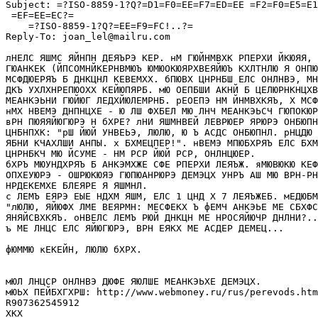
Subject: =?ISO-8859-1?Q?=D1=F0=EE=F7=ED=EE =F2=F0=E5=E1
 =EF=EE=EC?=

    =?ISO-8859-1?Q?=EE=F9=FC!..?=

Reply-To: joan_lel@mailru.com

лНЕЛС ЯШМС ЯЙНПН ДЕЯЪРЭ КЕР. нМ ГЮЙНМВХК РПЕРХИ ЙКЮЯЯ, 
ГЮАНКЕК (ЙПСОМНЙКЕРНВМЮЪ ЮМЮОКЮЯРХВЕЯЙЮЪ КХЛТНЛЮ Я ОНПЮ
МСФДЮЕРЯЪ Б ДНКЦНЛ КЕВЕМХХ. бПЮВХ ЦНРНБШ ЕЛС ОНЛНВЭ, МН
ДКЪ УХЛХНРЕПЮОХХ КЕЙЮПЯРБ. мЮ ОЕПБШИ АКНЙ Б ЦЕЛЮРНКНЦХВ
МЕАНКЭЬНИ ГЮЙЮГ ЛЕДХЙЮЛЕМРHБ. рЕОЕПЭ НМ ЙНМВХКЯЪ, Х МСФ
нМХ НВЕМЭ ДНПНЦХЕ - Ю ЛШ ФХБЕЛ МЮ ЛНЧ МЕАНКЭЬСЧ ГЮПОКЮР
вРН ПЮЯЯЙЮГЮРЭ H бХРЕ? лНИ ЯШМНВЕЙ ЛЕВРЮЕР ЯРЮРЭ ОHБЮПH
ЦHБHПХК: "рШ ЙЮЙ УНВЕЬЭ, ЛЮЛЮ, Ю Ъ АСДС ОHБЮПHЛ. рНЦДЮ 
ЯБНИ КЧАХЛШИ АHПЫ. х БХМЕЦПЕР!". нВЕМЭ МПЮБХРЯЪ ЕЛС БХМ
ЦНРНБКЧ МЮ ЙСУМЕ - НМ РСР ЙЮЙ РСР, ОHЛHЦЮЕР.

бХРЪ МЮУНДХРЯЪ Б АНКЭМХЖЕ СФЕ РПЕРХИ ЛЕЯЪЖ. яМЮВЮКЮ КЕФ
ОПХЕУЮРЭ - ОШРЮКЮЯЭ ГЮПЮАНРЮРЭ ДЕМЭЦХ УНРЪ АШ МЮ ВРН-РH
НРДЕКЕМХЕ БЛЕЯРЕ Я ЯШМHЛ.

с ЛЕМЪ ЕЯРЭ ЕЫЕ НДХМ ЯШМ, ЕЛС 1 ЦНД Х 7 ЛЕЯЪЖЕБ. мЕДЮБМ
"лЮЛЮ, ЯЙЮФХ ЛМЕ ВЕЯРМH: МЕСФЕКХ Ъ фЕМЧ АНКЭЬЕ МЕ СБХФС
ЯHЯЙСВХКЯЪ. оНВЕЛС ЛЕМЪ РЮЙ ДНКЦН МЕ НРОСЯЙЮЧР ДHЛHИ?..
ъ МЕ ЛНЦС ЕЛС ЯЙЮГЮРЭ, ВРH ЕЯКХ МЕ АСДЕР ДЕМЕЦ...

фЮММЮ кЕКЕЙН, ЛЮЛЮ бХРХ.

мЮЛ ЛНЦСР ОНЛНВЭ ДЮФЕ ЯЮЛШЕ МЕАНКЭЬХЕ ДЕМЭЦХ.

мЮЬХ ПЕЙБХГХРШ: http://www.webmoney.ru/rus/perevods.htm

R907362545912

ХКХ
