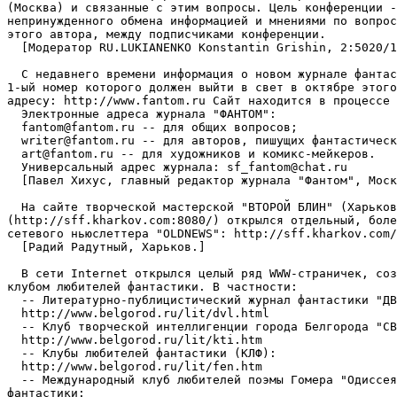
(Москва) и связанные с этим вопросы. Цель конференции -
непринужденного обмена информацией и мнениями по вопрос
этого автора, между подписчиками конференции.

  [Модеpатоp RU.LUKIANENKO Konstantin Grishin, 2:5020/1
  С недавнего времени информация о новом журнале фантас
1-ый номер которого должен выйти в свет в октябре этого
адресу: http://www.fantom.ru Сайт находится в процессе 
  Электронные адреса журнала "ФАНТОМ":

  fantom@fantom.ru -- для общих вопросов;

  writer@fantom.ru -- для авторов, пишущих фантастическ
  art@fantom.ru -- для художников и комикс-мейкеров.

  Универсальный адрес журнала: sf_fantom@chat.ru

  [Павел Хихус, главный редактор журнала "Фантом", Моск
  На сайте творческой мастерской "ВТОРОЙ БЛИН" (Харьков
(http://sff.kharkov.com:8080/) открылся отдельный, боле
сетевого ньюслеттера "OLDNEWS": http://sff.kharkov.com/
  [Радий Радутный, Харьков.]

  В сети Internet открылся целый ряд WWW-страничек, соз
клубом любителей фантастики. В частности:

  -- Литературно-публицистический журнал фантастики "ДВ
  http://www.belgorod.ru/lit/dvl.html

  -- Клуб творческой интеллигенции города Белгорода "СВ
  http://www.belgorod.ru/lit/kti.htm

  -- Клубы любителей фантастики (КЛФ):

  http://www.belgorod.ru/lit/fen.htm

  -- Международный клуб любителей поэмы Гомера "Одиссея
фантастики:
