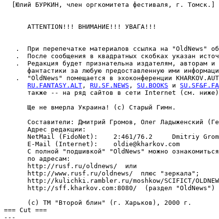
RU.FANTASY.ALT
, 
RU.SF.NEWS
, 
SU.BOOKS
 и 
SU.SF&F.FA
      также -- на ряд сайтов в сети Internet (см. ниже)
      Ще не вмерла Украина! (с) Старый Гимн.

      Составители: Дмитрий Громов, Олег Ладыженский (Ге
      Адрес редакции:

      NetMail (FidoNet):    2:461/76.2     Dmitriy Grom
      E-Mail (Internet):    oldie@kharkov.com

      С полной "подшивкой" "OldNews" можно ознакомиться
      по адресам:

      http://rusf.ru/oldnews/  или

      http://www.rusf.ru/oldnews/  плюс "зеркала";

      http://kulichki.rambler.ru/moshkow/SCIFICT/OLDNEW
      http://sff.kharkov.com:8080/  (раздел "OldNews")

      (с) ТМ "Второй блин" (г. Харьков), 2000 г.

=== Cut ===

---
