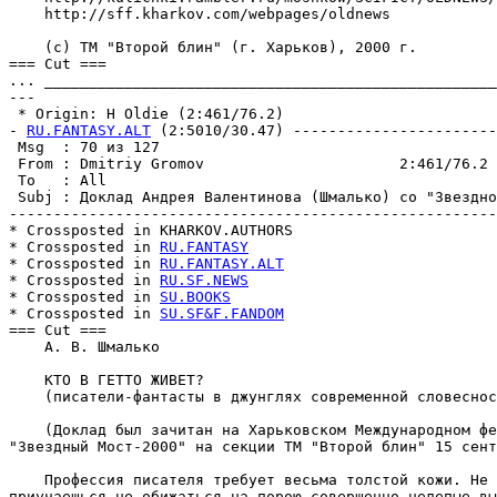
    http://sff.kharkov.com/webpages/oldnews

    (с) ТМ "Второй блин" (г. Харьков), 2000 г.

=== Cut ===

... ___________________________________________________
---

 * Origin: H Oldie (2:461/76.2)

- 
RU.FANTASY.ALT
 (2:5010/30.47) -----------------------
 Msg  : 70 из 127                                      
 From : Dmitriy Gromov                      2:461/76.2 
 To   : All                                            
 Subj : Доклад Андрея Валентинова (Шмалько) со "Звездно
-------------------------------------------------------
* Crossposted in KНARKOV.AUTHORS

* Crossposted in 
RU.FANTASY
* Crossposted in 
RU.FANTASY.ALT
* Crossposted in 
RU.SF.NEWS
* Crossposted in 
SU.BOOKS
* Crossposted in 
SU.SF&F.FANDOM
=== Cut ===

    А. В. Шмалько

    КТО В ГЕТТО ЖИВЕТ?

    (писатели-фантасты в джунглях современной словеснос
    (Доклад был зачитан на Харьковском Международном фе
"Звездный Мост-2000" на секции ТМ "Второй блин" 15 сент
    Профессия писателя требует весьма толстой кожи. Не 
приучаешься не обижаться на порою совершенно нелепые вы