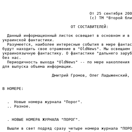
                                     От 25 сентября 200
                                     (с) ТМ "Второй бли
                             ОТ СОСТАВИТЕЛЕЙ:

  Данный информационный листок освещает в основном и в 
украинской фантастики.

  Разумеется, наиболее интересные события в мире фантас
будут находить свое отражение в "OldNews". Мы освещаем 
украиноязычную фантастику. О фантастике "дальнего заруб
без нас.

  Периодичность выхода "OldNews" -- по мере накопления 
для выпуска объема информации.

                     Дмитрий Громов, Олег Ладыженский, 
В HОМЕРЕ:

  .  Новые номера журнала "Порог".

  .. Разное.

  . НОВЫЕ НОМЕРА ЖУРНАЛА "ПОРОГ".

  Вышли в свет подряд сразу четыре номера журнала "ПОРО