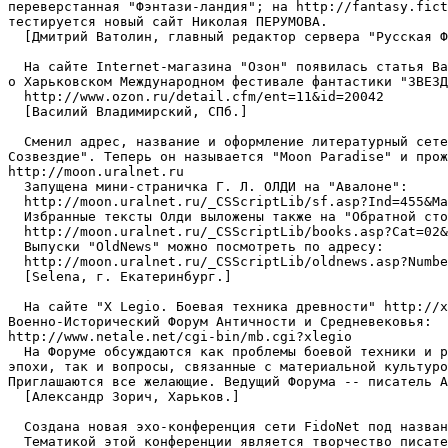
переверстанная "Фэнтази-ландия"; на http://fantasy.fict
тестируется новый сайт Hиколая ПЕРУМОВА.

  [Дмитрий Ватолин, главный редактор сервера "Русская Ф
  На сайте Internet-магазина "Озон" появилась статья Ва
о Харьковском Международном фестивале фантастики "ЗВЕЗД
  http://www.ozon.ru/detail.cfm/ent=11&id=20042

  [Василий Владимирский, СПб.]

  Сменил адрес, название и оформление литературный сете
Созвездие". Теперь он называется "Moon Paradise" и прож
http://moon.uralnet.ru

  Запущена мини-страничка Г. Л. ОЛДИ на "Авалоне":

  http://moon.uralnet.ru/_CSScriptLib/sf.asp?Ind=455&Ma
  Избранные тексты Олди выложены также на "Обратной сто
  http://moon.uralnet.ru/_CSScriptLib/books.asp?Cat=02&
  Выпуски "OldNews" можно посмотреть по адресу:

  http://moon.uralnet.ru/_CSScriptLib/oldnews.asp?Numbe
  [Selena, г. Екатеринбург.]

  На сайте "X Legio. Боевая техника древности" http://x
Военно-Исторический Форум Античности и Средневековья:

http://www.netale.net/cgi-bin/mb.cgi?xlegio

  На Форуме обсуждаются как проблемы боевой техники и р
эпохи, так и вопросы, связанные с материальной культуро
Приглашаются все желающие. Ведущий Форума -- писатель А
  [Александр Зорич, Харьков.]

  Создана новая эхо-конфеpенция сети FidoNet под назван
  Тематикой этой конференции является творчество писате