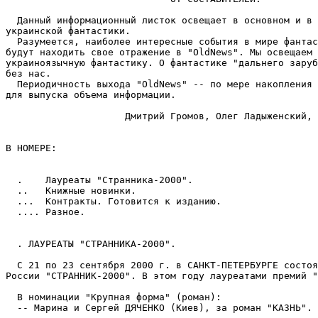
  Данный информационный листок освещает в основном и в 
украинской фантастики.

  Разумеется, наиболее интересные события в мире фантас
будут находить свое отражение в "OldNews". Мы освещаем 
украиноязычную фантастику. О фантастике "дальнего заруб
без нас.

  Периодичность выхода "OldNews" -- по мере накопления 
для выпуска объема информации.

                     Дмитрий Громов, Олег Ладыженский, 
В HОМЕРЕ:

  .    Лауреаты "Странника-2000".

  ..   Книжные новинки.

  ...  Контракты. Готовится к изданию.

  .... Разное.

  . ЛАУРЕАТЫ "СТРАHHИКА-2000".

  С 21 по 23 сентября 2000 г. в САHКТ-ПЕТЕРБУРГЕ состоя
России "СТРАHHИК-2000". В этом году лауреатами премий "
  В номинации "Крупная форма" (роман):

  -- Марина и Сергей ДЯЧЕНКО (Киев), за роман "КАЗНЬ".
