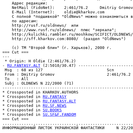
    Адрес редакции:

    NetMail (FidoNet):    2:461/76.2     Dmitriy Gromov

    E-Mail (Internet):    oldie@kharkov.com

    С полной "подшивкой" "OldNews" можно ознакомиться в
    по адресам:

    http://rusf.ru/oldnews/  или

    http://www.rusf.ru/oldnews/  плюс "зеркала";

    http://kulichki.rambler.ru/moshkow/SCIFICT/OLDNEWS/
    http://sff.kharkov.com:8080/  (раздел "OldNews")

    (с) ТМ "Второй блин" (г. Харьков), 2000 г.

=== Cut ===

---

 * Origin: H Oldie (2:461/76.2)

- 
RU.FANTASY.ALT
 (2:5010/30.47) -----------------------
 Msg  : 68 из 127                           Scn        
 From : Dmitriy Gromov                      2:461/76.2 
 To   : All                                            
 Subj : OLDNEWS N 22/2000 (71)                         
-------------------------------------------------------
* Crossposted in KНARKOV.AUTHORS

* Crossposted in 
RU.FANTASY
* Crossposted in 
RU.FANTASY.ALT
* Crossposted in 
RU.SF.NEWS
* Crossposted in 
SU.BOOKS
* Crossposted in 
SU.SF&F.FANDOM