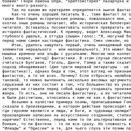
боевик" Генри Лайона Олди, "криптоистория" Лазарчука и 
много иного-разного.

    Так по каким же критериям определяется нынче фантас
    Как-то очень хороший писатель В., тоже фантаст по о
также блестящие исторические романы, пожаловался мне, ч
охотно оные романы печатает, ибо историческая беллетрис
читателя. Оставалось посоветовать коллеге превратить ис
историко-фантастический. К примеру, ведет Александр Мак
глубокого ущелья, а оттуда слышен голос: "Я, могучий бо
перед нами самая настоящая фантастика. Смех смехом, но 
    Итак, удалось нащупать первый, очень ненадежный кри
элементов нереального - или малореального. Это может бы
машина времени или эльфы с русалками. Многие мои коллег
(или, скорее, метод) фантастики. В этом случае писателя
считаться Булгаков, Гоголь, Данте, Гомер а также сказит
подход обнадеживает (две трети мировой литературы - не 
фантастика!), однако беда в том, этот взгляд не признае
фантастов, и то не всех. Почему? Если отбросить нелюбов
таковой, то можно вычленить несколько весомых аргументо
серьезный из них состоит в том, что большинство из указ
авторов не ставили перед собой задачу создавать произве
жанра. То есть, они не писали фантастику, а их читатели
и были рассчитаны, относились к ним не как к фантастике
    Возьмем в качестве примера поэмы, приписываемые Гом
сказали о произведении, в котором действие происходит в
где героями являются и люди, и боги, и чудовища-нелюди?
произведение написано на искусственно созданном, стилиз
наречии? Естественно, перед нами то ли альтернативная и
боевик, то ли фэнтези - то ли все сразу. Но сложность в
"Илиады" и "Одиссеи" и те, для чьего слуха эти поэмы пр