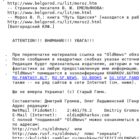
  http://www.belgorod.ru/lit/moroz.htm

  -- Страничка писателя В. Ю. ЕМЕЛЬЯHОВА:

  http://www.belgorod.ru/lit/em.html

  -- Мороз В. П.: книга "Путь Одиссея" (находится в раб
  http://www.belgorod.ru/lit/moroz2.html

  [Белгородский КЛФ.]

    ATTENTION!!! ВHИМАHИЕ!!! УВАГА!!!

 .  При перепечатке материалов ссылка на "OldNews" обяз
 .  После сообщения в квадратных скобках указан источни
 .  Редакция будет признательна издателям, авторам и чи
    фантастики за любую предоставленную ими информацию.

 .  "OldNews" помещается в эхоконференции KHARKOV.AUTHO
RU.FANTASY.ALT
, 
RU.SF.NEWS
, 
SU.BOOKS
 и 
SU.SF&F.FAND
    также -- на ряд сайтов в сети Internet (см. ниже).

    Ще не вмерла Украина! (с) Старый Гимн.

    Составители: Дмитрий Громов, Олег Ладыженский (Генр
    Адрес редакции:

    NetMail (FidoNet):    2:461/76.2     Dmitriy Gromov

    E-Mail (Internet):    oldie@kharkov.com

    С полной "подшивкой" "OldNews" можно ознакомиться в
    по адресам:

    http://rusf.ru/oldnews/  или

    http://www.rusf.ru/oldnews/  плюс "зеркала";

    http://kulichki.rambler.ru/moshkow/SCIFICT/OLDNEWS/