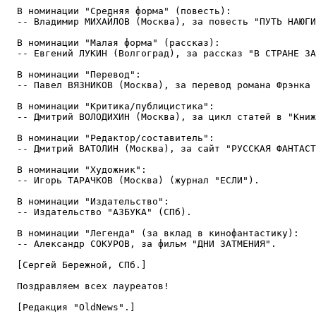
  В номинации "Средняя форма" (повесть):

  -- Владимир МИХАЙЛОВ (Москва), за повесть "ПУТЬ НАЮГИ
  В номинации "Малая форма" (рассказ):

  -- Евгений ЛУКИН (Волгоград), за рассказ "В СТРАНЕ ЗА
  В номинации "Перевод":

  -- Павел ВЯЗНИКОВ (Москва), за перевод романа Фрэнка 
  В номинации "Критика/публицистика":

  -- Дмитрий ВОЛОДИХИН (Москва), за цикл статей в "Книж
  В номинации "Редактор/составитель":

  -- Дмитрий ВАТОЛИН (Москва), за сайт "РУССКАЯ ФАНТАСТ
  В номинации "Художник":

  -- Игорь ТАРАЧКОВ (Москва) (журнал "ЕСЛИ").

  В номинации "Издательство":

  -- Издательство "АЗБУКА" (СПб).

  В номинации "Легенда" (за вклад в кинофантастику):

  -- Александр СОКУРОВ, за фильм "ДНИ ЗАТМЕНИЯ".

  [Сергей Бережной, СПб.]

  Поздравляем всех лауреатов!

  [Редакция "OldNews".]
