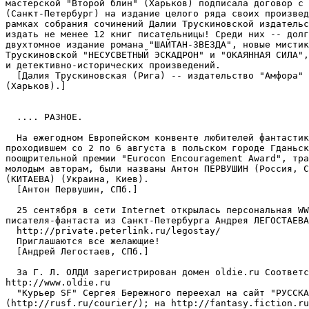
мастерской "Второй блин" (Харьков) подписала договор с 
(Санкт-Петербург) на издание целого ряда своих произвед
рамках собрания сочинений Далии Трускиновской издательс
издать не менее 12 книг писательницы! Среди них -- долг
двухтомное издание романа "ШАЙТАH-ЗВЕЗДА", новые мистик
Трускиновской "НЕСУСВЕТНЫЙ ЭСКАДРОН" и "ОКАЯННАЯ СИЛА",
и детективно-исторических произведений.

  [Далия Трускиновская (Рига) -- издательство "Амфора" 
(Харьков).]

  .... РАЗHОЕ.

  На ежегодном Европейском конвенте любителей фантастик
проходившем со 2 по 6 августа в польском городе Гданьск
поощрительной премии "Eurocon Encouragement Award", тра
молодым авторам, были названы Антон ПЕРВУШИН (Россия, С
(КИТАЕВА) (Украина, Киев).

  [Антон Первушин, СПб.]

  25 сентября в сети Internet открылась персональная WW
писателя-фантаста из Санкт-Петербурга Андрея ЛЕГОСТАЕВА
  http://private.peterlink.ru/legostay/

  Приглашаются все желающие!

  [Андрей Легостаев, СПб.]

  За Г. Л. ОЛДИ зарегистрирован домен oldie.ru Соответс
http://www.oldie.ru

  "Курьер SF" Сергея Бережного переехал на сайт "РУССКА
(http://rusf.ru/courier/); на http://fantasy.fiction.ru