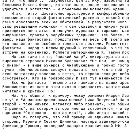
за то, что пишет... разумеется, фантастику. Известны та
Вспомним Максов Фраев, которые ныне, после воспевания э
удариться в эстетство - и пожелаем им всяческой удачи.

    Итак, гетто. Достаточно просторное и комфортабельно
вспоминается старый фантастический рассказ о некоей пла
решил арестовать всех ее обитателей, в результате чего 
свою резиденцию колючкой - и сам оказался в микро-Гулаг
приходится печататься в могучих журналах с тиражом тыся
выпрашивать гранты у зарубежных "дядькив". Тем более, т
жанр, наша фантастика, представлен на весь СНГ всего ше
что позволяет не особенно толкаться локтями. Режим гетт
фантасты - народ в целом дружный и сплоченный, о чем св
встречи на конвентах. Коллеги матерщинника К. таким пох
    Но все-таки гетто, "низкий жанр", литература за эст
выражался персонаж Михаила Булгакова: "Hе нам, не нам д
с пивом" - в виде Букеров с Антибукерами и прочих госпр
лучше, ибо милостыню следует подавать тем, кто в ней ну
если фантастику заперли в гетто, то первая реакция любо
осмотреться. Кто за проволокой? И вот тут начинаются сю
    Все мы фантасты - именно это написано на наших арес
Большинство из нас в этом охотно признается. Фантастами
читатели и критики. Но!

    Но, что общего, к примеру, между романом Андрея Лаз
лету" и "Алмазным-деревянным мечом" Ника Перумова? На п
второй - тоже ничего. Остается либо признать, что общим
"Странник", на котором авторы иногда встречаются - и ар
надписью "Осторожно - фантастика!", либо искать какой-т
    Надо ли говорить, что сей пример не единичен. Фанта
стороны, Марина и Сергей Дяченки, мастера авантюрно-ска
Александр Громов, последний паладин классической HФ. А 