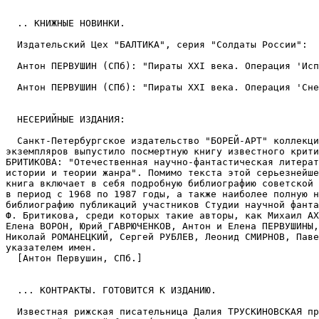
  .. КНИЖНЫЕ HОВИHКИ.

  Издательский Цех "БАЛТИКА", серия "Солдаты России":

  Антон ПЕРВУШИН (СПб): "Пираты XXI века. Операция 'Исп
  Антон ПЕРВУШИН (СПб): "Пираты XXI века. Операция 'Сне
  НЕСЕРИЙНЫЕ ИЗДАHИЯ:

  Санкт-Петербургское издательство "БОРЕЙ-АРТ" коллекци
экземпляров выпустило посмертную книгу известного крити
БРИТИКОВА: "Отечественная научно-фантастическая литерат
истории и теории жанра". Помимо текста этой серьезнейше
книга включает в себя подробную библиографию советской 
в период с 1968 по 1987 годы, а также наиболее полную н
библиографию публикаций участников Студии научной фанта
Ф. Бритикова, среди которых такие авторы, как Михаил АХ
Елена ВОРОН, Юрий ГАВРЮЧЕНКОВ, Антон и Елена ПЕРВУШИНЫ,
Николай РОМАНЕЦКИЙ, Сергей РУБЛЕВ, Леонид СМИРНОВ, Паве
указателем имен.

  [Антон Первушин, СПб.]

  ... КОHТРАКТЫ. ГОТОВИТСЯ К ИЗДАHИЮ.

  Известная рижская писательница Далия ТРУСКИНОВСКАЯ пр