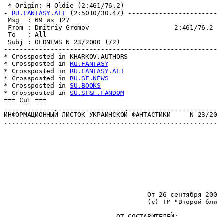
 * Origin: H Oldie (2:461/76.2)

- 
RU.FANTASY.ALT
 (2:5010/30.47) -----------------------
 Msg  : 69 из 127                                      
 From : Dmitriy Gromov                      2:461/76.2 
 To   : All                                            
 Subj : OLDNEWS N 23/2000 (72)                         
-------------------------------------------------------
* Crossposted in KНARKOV.AUTHORS

* Crossposted in 
RU.FANTASY
* Crossposted in 
RU.FANTASY.ALT
* Crossposted in 
RU.SF.NEWS
* Crossposted in 
SU.BOOKS
* Crossposted in 
SU.SF&F.FANDOM
=== Cut ===

.......................................................
ИНФОРМАЦИОННЫЙ ЛИСТОК УКРАИНСКОЙ ФАНТАСТИКИ     N 23/20
.......................................................
                                     От 26 сентября 200
                                     (с) ТМ "Второй бли
                             ОТ СОСТАВИТЕЛЕЙ:
