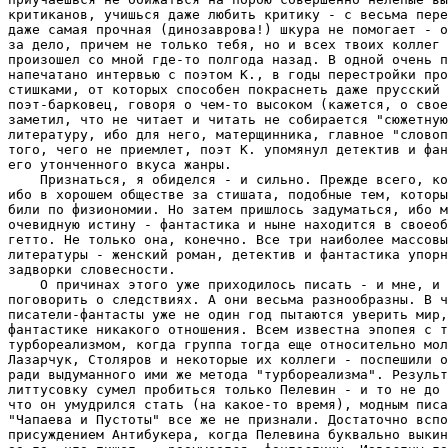
критиканов, учишься даже любить критику - с весьма пере
даже самая прочная (динозаврова!) шкура не помогает - о
за дело, причем не только тебя, но и всех твоих коллег 
произошел со мной где-то полгода назад. В одной очень п
напечатано интервью с поэтом К., в годы перестройки про
стишками, от которых способен покраснеть даже прусский 
поэт-барковец, говоря о чем-то высоком (кажется, о свое
заметил, что не читает и читать не собирается "сюжетную
литературу, ибо для него, матерщинника, главное "словоп
того, чего не приемлет, поэт К. упомянул детектив и фан
его утонченного вкуса жанры.

    Признаться, я обиделся - и сильно. Прежде всего, ко
ибо в хорошем обществе за стишата, подобные тем, которы
били по физиономии. Но затем пришлось задуматься, ибо м
очевидную истину - фантастика и ныне находится в своеоб
гетто. Не только она, конечно. Все три наиболее массовы
литературы - женский роман, детектив и фантастика упорн
задворки словесности.

    О причинах этого уже приходилось писать - и мне, и 
поговорить о следствиях. А они весьма разнообразны. В ч
писатели-фантасты уже не один год пытаются уверить мир,
фантастике никакого отношения. Всем известна эпопея с т
турбореализмом, когда группа тогда еще относительно мол
Лазарчук, Столяров и некоторые их коллеги - поспешили о
ради выдуманного ими же метода "турбореализма". Результ
литтусовку сумел пробиться только Пелевин - и то не до 
что он умудрился стать (на какое-то время), модным писа
"Чапаева и Пустоты" все же не признали. Достаточно вспо
присуждением Антибукера, когда Пелевина буквально выкин