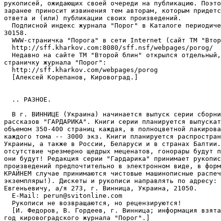
рукописей, ожидающих своей очереди на публикацию. Поэто
заранее приносит извинения тем авторам, которым придетс
ответа и (или) публикации своих произведений.

  Подписной индекс журнала "Порог" в Каталоге периодиче
30158.

  WWW-страничка "Порога" в сети Internet (сайт ТМ "Втор
  http://sff.kharkov.com:8080/sff.nsf/webpages/porog/

  Недавно на сайте ТМ "Второй блин" открылся отдельный,
страничку журнала "Порог":

  http://sff.kharkov.com/webpages/porog

  [Алексей Корепанов, Кировоград.]

  .. РАЗHОЕ.

  В г. ВИННИЦЕ (Украина) начинается выпуск серии сборни
рассказов "ГАРДАРИКА". Книги серии планируется выпускат
объемом 350-400 страниц каждая, в полноцветной лакирова
каждого тома -- 3000 экз. Книги планируется распростран
Украины, а также в России, Беларуси и в странах Балтии.
отсутствие чрезмерно щедрых меценатов, гонорары будут п
они будут! Редакция серии "Гардарика" принимает рукопис
произведений предпочтительно в электронном виде, в форм
КРАЙНЕМ случае принимаются чистовые машинописные распеч
экземпляры!). Дискеты и рукописи направлять по адресу: 
Евгеньевичу, а/я 273, г. Винница, Украина, 21050.

  E-Mail: perun@svitonline.com

  Рукописи не возвращаются, но рецензируются!

  [И. Федоров, В. Гордеев, г. Винница; информация взята
год кировоградского журнала "Порог".]
