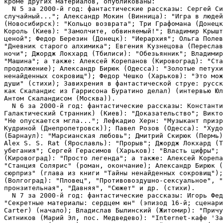
кроме других материалов, опубликованы:

  N 5 за 2000-й год: фантастические рассказы: Сергей Си
случайный..."; Александр Мокин (Винница): "Игра в людей
(Новосибирск): "Кольцо возврата"; Три Графомана (Донецк
Король (Киев): "Замолчите, обвиняемый!"; Владимир Крышт
ценой"; Федор Березин (Донецк): "Иерархия"; Ольга Полев
"Дневник старого алхимика"; Евгения Кузнецова (Переслав
ночи"; Джордж Локхард (Тбилиси): "Обезьянник"; Владимир
"Машина"; а также: Алексей Корепанов (Кировоград): "Ста
продолжение); Александр Бирюк (Одесса): "Золотые петухи
ненайденных сокровищ"); Федор Чешко (Харьков): "Это мож
души" (стихи); Завихрения в фантастической струе: русск
как Скаландис из Гаррисона Буратино делал) (интервью Юл
Антом Скаландисом (Москва)).

  N 6 за 2000-й год: фантастические рассказы: Константи
Галактический Странник) (Киев): "Доказательство"; Викто
"Не опускается мгла..."; Лефкадио Херн: "Музыкант призр
Кудриной (Днепропетровск)); Павел Розов (Одесса): "Худо
(Барнаул): "Марсианская любовь"; Дмитрий Скирюк (Пермь)
Alex S. S. Rat (Ярославль): "Прорыв"; Джордж Локхард (Т
убегания"; Сергей Герасимов (Харьков): "Власть цифры"; 
(Кировоград): "Просто легенда"; а также: Алексей Корепа
"Станция Солярис" (роман, окончание); Александр Бирюк (
сюрприз" (глава из книги "Тайны ненайденных сокровищ");
(Волгоград): "Пловец", "Противовоздушно-сексуальное", "
пронзительная", "Давняя", "Сюжет" и др. (стихи).

  N 7 за 2000-й год: фантастические рассказы: Игорь Фед
"Секретные материалы: сердцем юн" (эпизод 16-й; сценари
Carter) (начало); Владислав Былинский (Житомир): "Причу
Ситников (Марий Эл, пос. Медведево): "Internet-кафе 'За