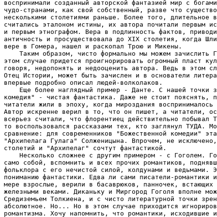
воспринимали созданный авторской фантазией мир с богами
чудо-странами, как свой собственный, разве что существо
несколькими столетиями раньше. Более того, длительное в
считались эталоном истины, их автора почитали первым ис
и первым этнографом. Вера в подлинность фактов, приводи
античность и просуществовала до XIX столетия, когда Шли
вере в Гомера, нашел и раскопал Трою и Микены.

    Таким образом, чисто формально мы можем зачислить Г
этом случае придется проигнорировать огромный пласт кул
говоря, недопонять и недооценить автора. Ведь в этом сл
Отец Истории, может быть зачислен и в основатели литера
впервые подробно описал людей-волколаков.

    Еще более наглядный пример - Данте. С нашей точки з
комедия" - чистая фантастика. Даже не стоит пояснять, п
читатели жили в эпоху, когда мироздания воспринималось 
Автор искренне верил в то, что он пишет, а читатели, ос
всерьез считали, что флорентиец действительно побывал Т
то воспользовался рассказами тех, кто заглянул ТУДА. Мо
сравнение: для современников "Божественной комедии" эта
"Архипелага Гулага" Солженицына. Впрочем, не исключено,
столетий и "Архипелаг" сочтут фантастикой.

    Несколько сложнее с другим примером - с Гоголем. Го
само собой, вспомнить и всех прочих романтиков, поднявш
фольклора с его нечистой силой, колдунами и ведьмами. Э
пониманию фантастики. Едва ли сами писатели-романтики и
мере взрослые, верили в басаврюков, панночек, встающих 
железными веками. Диканьку и Миргород Гоголя вполне мож
Средиземьем Толкиена, и с чисто литературной точки зрен
абсолютное. Hо... Hо в этом случае приходится игнориров
романтизма. Хочу напомнить, что романтики, исходившие и