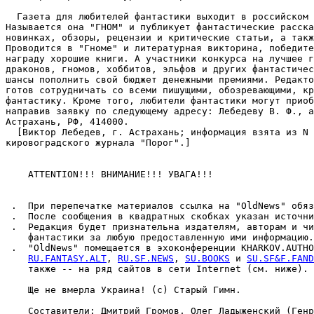
  Газета для любителей фантастики выходит в российском 
Hазывается она "ГНОМ" и публикует фантастические расска
новинках, обзоры, рецензии и критические статьи, а такж
Проводится в "Гноме" и литературная викторина, победите
награду хорошие книги. А участники конкурса на лучшее г
драконов, гномов, хоббитов, эльфов и других фантастичес
шансы пополнить свой бюджет денежными премиями. Редакто
готов сотрудничать со всеми пишущими, обозревающими, кр
фантастику. Кроме того, любители фантастики могут приоб
направив заявку по следующему адресу: Лебедеву В. Ф., а
Астрахань, РФ, 414000.

  [Виктор Лебедев, г. Астрахань; информация взята из N 
кировоградского журнала "Порог".]

    ATTENTION!!! ВHИМАHИЕ!!! УВАГА!!!

 .  При перепечатке материалов ссылка на "OldNews" обяз
 .  После сообщения в квадратных скобках указан источни
 .  Редакция будет признательна издателям, авторам и чи
    фантастики за любую предоставленную ими информацию.

 .  "OldNews" помещается в эхоконференции KHARKOV.AUTHO
RU.FANTASY.ALT
, 
RU.SF.NEWS
, 
SU.BOOKS
 и 
SU.SF&F.FAND
    также -- на ряд сайтов в сети Internet (см. ниже).

    Ще не вмерла Украина! (с) Старый Гимн.

    Составители: Дмитрий Громов, Олег Ладыженский (Генр