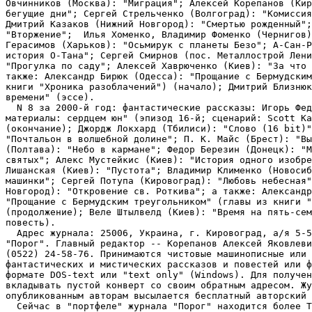
Овчинников (Москва): "Миграция"; Алексей Корепанов (Кир
бегущие дни"; Сергей Стрельченко (Волгоград): "Комиссия
Дмитрий Казаков (Нижний Новгород): "Смертью рожденный";
"Вторжение";  Илья Хоменко, Владимир Фоменко (Чернигов)
Герасимов (Харьков): "Осьмирук с планеты Безо"; А-Сан-Р
история О-Тана"; Сергей Смирнов (пос. Металлострой Лени
"Прогулка по саду"; Алексей Хаврюченко (Киев): "За что 
также: Александр Бирюк (Одесса): "Прощание с Бермудским
книги "Хроника разоблачений") (начало); Дмитрий Близнюк
времени" (эссе).

  N 8 за 2000-й год: фантастические рассказы: Игорь Фед
материалы: сердцем юн" (эпизод 16-й; сценарий: Scott Ka
(окончание); Джордж Локхард (Тбилиси): "Слово (16 bit)"
"Почтальон в волшебной долине"; П. К. Майс (Брест): "Вы
(Полтава): "Небо в кармане"; Федор Березин (Донецк): "М
святых"; Алекс Мустейкис (Киев): "История одного изобре
Лишанская (Киев): "Пустота"; Владимир Клименко (Новосиб
машинки"; Сергей Потупа (Кировоград): "Любовь небесная"
Новгород): "Откровение св. Роткива"; а также: Александр
"Прощание с Бермудским треугольником" (главы из книги "
(продолжение); Веле Штылвелд (Киев): "Время на пять-сем
повесть).

  Адрес журнала: 25006, Украина, г. Кировоград, а/я 5-5
"Порог". Главный редактор -- Корепанов Алексей Яковлеви
(0522) 24-58-76. Принимаются чистовые машинописные или 
фантастических и мистических рассказов и повестей или ф
формате DOS-text или "text only" (Windows). Для получен
вкладывать пустой конверт со своим обратным адресом. Жу
опубликованным авторам высылается бесплатный авторский 
  Сейчас в "портфеле" журнала "Порог" находится более Т