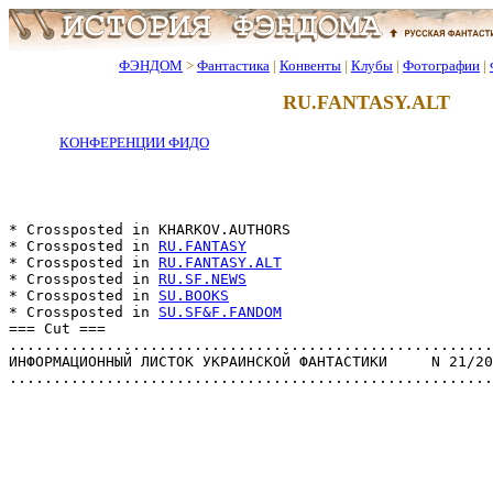
ФЭНДОМ
>
Фантастика
|
Конвенты
|
Клубы
|
Фотографии
|
RU.FANTASY.ALT
КОНФЕРЕНЦИИ ФИДО
* Crossposted in KНARKOV.AUTHORS

* Crossposted in 
RU.FANTASY
* Crossposted in 
RU.FANTASY.ALT
* Crossposted in 
RU.SF.NEWS
* Crossposted in 
SU.BOOKS
* Crossposted in 
SU.SF&F.FANDOM
=== Cut ===

.......................................................
ИНФОРМАЦИОННЫЙ ЛИСТОК УКРАИНСКОЙ ФАНТАСТИКИ     N 21/20
.......................................................