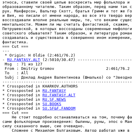
этноса, ставили своей целью воскресить мир фольклора и 
образованному читателю. Таким образом, перед нами так с
рук. Макферсон, Вальтер Скотт, братья Гримм и тот же Го
и Вия, но писали от имени народа, во все это твердо вер
воссоздавали вполне реальные миры, те, что веками сущес
ментальности. Можем ли мы считать фантастикой, скажем, 
Петрушевской, в которых воссозданы современные мифологи
советского обывателя? Таким образом, и литература роман
создавалась и существовала в совершенно ином измерении,
фантастика.

=== Cut ===

---

 * Origin: H Oldie (2:461/76.2)

- 
RU.FANTASY.ALT
 (2:5010/30.47) -----------------------
 Msg  : 71 из 127                                      
 From : Dmitriy Gromov                      2:461/76.2 
 To   : All                                            
 Subj : Доклад Андрея Валентинова (Шмалько) со "Звездно
-------------------------------------------------------
* Crossposted in KНARKOV.AUTHORS

* Crossposted in 
RU.FANTASY
* Crossposted in 
RU.FANTASY.ALT
* Crossposted in 
RU.SF.NEWS
* Crossposted in 
SU.BOOKS
* Crossposted in 
SU.SF&F.FANDOM