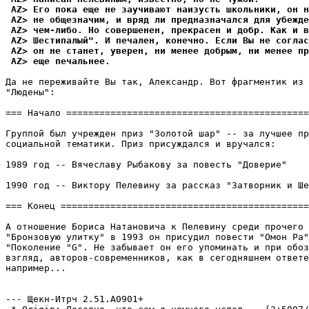
 AZ> Его пока еще не заучивают наизусть школьники, он н
 AZ> не общезначим, и вряд ли предназначался для убежде
 AZ> чем-либо. Но совершенен, прекрасен и добр. Как и в
 AZ> Шестипалый". И печален, конечно. Если Вы не соглас
 AZ> он не станет, уверен, ни менее добрым, ни менее пр
 AZ> еще печальнее.
Да не переживайте Вы так, Александp. Вот фрагментик из 
"Людены":

=== Начало ============================================
Группой был учрежден приз "Золотой шар" -- за лучшее пр
социальной тематики. Приз присуждался и вpучался:

1989 год -- Вячеславу Рыбакову за повесть "Доверие"

1990 год -- Виктору Пелевину за рассказ "Затворник и Ше
=== Конец =============================================
А отношение Бориса Натановича к Пелевину среди прочего 
"Бронзовую улитку" в 1993 он присудил повести "Омон Ра"
"Поколение "G". Не забывает он его упоминать и пpи обоз
взгляд, автоpов-совpеменников, как в сегодняшнем ответе
напpимеp...

                                                       
--- Щекн-Итpч 2.51.A0901+
