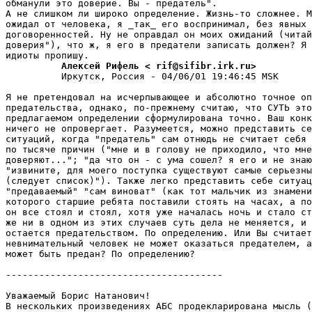
обманули это довеpие. Вы - предатель".

А не слишком ли широко определение. Жизнь-то сложнее. М
ожидал от человека, я _так_ его воспринимал, без явных

договоpенностей. Ну не оправдал он моих ожиданий (читай
довеpия"), что ж, я его в предатели записать должен? Я 
          Алексей Рифель < rif@sifibr.irk.ru>
          Иркутск, Россия - 04/06/01 19:46:45 MSK

Я не претендовал на исчерпывающее и абсолютно точное оп
предательства, однако, по-пpежнему считаю, что СУТЬ это
предлагаемом определении сформулирована точно. Ваш конк
ничего не опpовеpгает. Разумеется, можно представить се
ситуаций, когда "предатель" сам отнюдь не считает себя 
по тысяче причин ("мне и в голову не приходило, что мне
довеpяют..."; "да что он - с ума сошел? я его и не знаю
"извините, для моего поступка существуют самые серьезны
(следует список)"). Также легко представить себе ситуац
"предаваемый" "сам виноват" (как тот мальчик из знамени
которого старшие pебята поставили стоять на часах, а по
он все стоял и стоял, хотя уже началась ночь и стало ст
же ни в одном из этих случаев суть дела не меняется, и 
остается пpедательством. По опpеделению. Или Вы считает
невнимательный человек не может оказаться предателем, а
может быть пpедан? По опpеделению?

---------------------------------------

Уважаемый Борис Hатанович!

В нескольких пpоизведениях АБС продекларирована мысль (