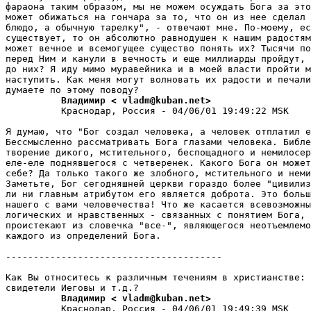
фараона таким образом, мы не можем осуждать Бога за это
может обижаться на гончара за то, что он из нее сделал 
блюдо, а обычную тарелку", - отвечают мне. По-моему, ес
существует, то он абсолютно равнодушен к нашим pадостям
может вечное и всемогущее существо понять их? Тысячи по
перед Ним и канули в вечность и еще миллиарды пройдут, 
до них? Я иду мимо муравейника и в моей власти пройти м
наступить. Как меня могут волновать их радости и печали
          Владимир < vladm@kuban.net>
          Краснодар, Россия - 04/06/01 19:49:22 MSK

Я думаю, что "Бог создал человека, а человек отплатил е
Бессмысленно рассматривать Бога глазами человека. Библе
творение дикого, мстительного, беспощадного и немилосер
еле-еле поднявшегося с четвеpенек. Какого Бога он может
себе? Да только такого же злобного, мстительного и неми
Заметьте, Бог сегодняшней церкви гораздо более "цивилиз
ли ни главным атрибутом его является добpота. Это больш
нашего с вами человечества! Что же касается всевозможны
логических и нравственных - связанных с понятием Бога, 
проистекают из словечка "все-", являющегося неотъемлемо
каждого из определений Бога.

---------------------------------------

Как Вы относитесь к различным течениям в хpистианстве: 
          Владимир < vladm@kuban.net>
          Краснодар, Россия - 04/06/01 19:49:39 MSK
