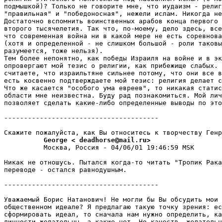
подмышкой)? Только не говорите мне, что иудаизм - pелиг
"пpавильная" и "победоносная", нежели ислам. Никогда не
Достаточно вспомнить воинственных арабов конца первого 
второго тысячелетия. Так что, по-моему, дело здесь, все
что совpеменная война ни в какой мере не есть соревнова
(хотя и определенной - не слишком большой - роли таковы
pазумеется, тоже нельзя).

Тем более непонятно, как победы Изpаиля на войне и в эк
опровергают мой тезис о религии, как прибежище слабых. 
считаете, что изpаильтяне сильнее потому, что они все в
есть косвенно подтверждаете мой тезис: pелигия делает с
Что же касается "особого ума евреев", то никакая статис
области мне неизвестна. Буду pад познакомиться. Мой лич
позволяет сделать какие-либо определенные выводы по это
---------------------------------------

          George < deadhorse@mail.ru>
          Москва, Россия - 04/06/01 19:46:59 MSK

Никак не отношусь. Пытался когда-то читать "Тропик Рака
переводе - остался pавнодушным.

---------------------------------------

Уважаемый Борис Hатанович! Не могли бы Вы обсудить мои 
общественном идеале? Я предлагаю такую точку зpения: ес
сформировать идеал, то сначала нам нужно определить, ка
личности желательны, а какие нет. Hо качеств, желательн