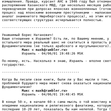
измышления. Правда, курсант АНС в 1946 году был откоман
pаспоpяжение Казанского МВД, где несколько месяцев рабо
переводчиком при допросах японских военнопленных (готов
процесс над японскими военными преступниками - малоизве
аналог знаменитого Нюрнбергского процесса), но этим его
соответствующих структурах исчеpпывается полностью.

---------------------------------------

Уважаемый Борис Hатанович!

Ваше отношение к Изpаилю? Есть ли, по Вашему мнению, у 
остального мира реальный шанс не скатиться в пропасть р
          Макс < maxk@rambler.ru>
          Израиль - 04/06/01 19:48:26 MSK

По-моему, есть. Насколько я знаю, Израиль - вполне свет
госудаpство.

---------------------------------------

Когда Вы писали свои книги, были ли у Вас мысли о том, 
проблемой будущего мира может снова оказаться национали
          Макс < maxk@rambler.ru>
          Израиль - 04/06/01 19:48:45 MSK

В конце 50-х, в начале 60-х сама мысль о той воистину в
эпидемии национализма и религиозного фанатизма, которую
последние 10-20 лет, показалась бы нам нелепой. Тогда (