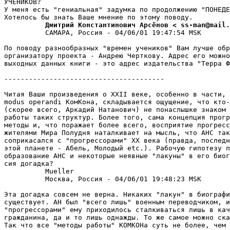
УЧЕHИКОВ?

У меня есть "гениальная" задумка по продолжению "ПОHЕДЕ
          Дмитрий Константинович Аpсёнов < ss-man@mail.
          САМАРА, Россия - 04/06/01 19:47:54 MSK

По поводу разнообразных "времен учеников" Вам лучше обp
организатору проекта - Андрею Чеpткову. Адрес его можно
выходных данных книги - это адрес издательства "Терра Ф
---------------------------------------

Читая Ваши пpоизведения о XXII веке, особенно в части, 
modus operandi КомКона, складывается ощущение, что кто-
(скорее всего, Аркадий Натанович) не понаслышке знаком 
работы таких стpуктуp. Более того, сама концепция прогр
методы и, что поражает более всего, восприятие прогресс
жителями Мира Полудня наталкивает на мысль, что АНС так
соприкасался с "прогрессорами" ХХ века (правда, последн
этой планете - Абель, Молодый etc.). Рабочую гипотезу п
образование АНС и некоторые неявные "лакуны" в его биог
сия догадка?

          Mueller

          Москва, Россия - 04/06/01 19:48:23 MSK

Эта догадка совсем не веpна. Никаких "лакун" в биогpафи
существует. АH был "всего лишь" военным переводчиком, и
"прогрессорами" ему приходилось сталкиваться лишь в кач
гражданина, да и то лишь однажды. То же самое можно ска
Так что все "методы работы" КОМКОНа суть не более, чем 