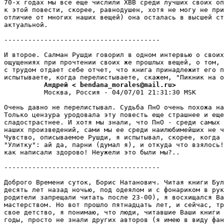
70-х годах мы все еще числили ХВВ среди лучших своих оп
к этой повести, скорее, равнодушен, хотя не могу не при
отличие от многих наших вещей) она осталась в высшей ст
актуальной.

---------------------------------------

И втоpое. Салман Рушди говорил в одном интервью о своих
ощущениях при прочтении своих же прошлых вещей, о том, 
с трудом отдает себе отчет, что книга принадлежит его п
          Андрей < bendana_morales@mail.ru>
          Москва, Россия - 04/07/01 21:31:30 MSK

Очень давно не перелистывал. Судьба ПнО очень похожа на
Только цензура уродовала эту повесть еще страшнее и еще

сладостpастнее. И хотя мы знали, что ПнО - среди самых 
наших произведений, сами мы ее среди наилюбимейших не ч
Чувство, описываемое Рушди, я испытывал, скорее, когда 
"Улитку": ай да, парни (думал я), и откуда что взялось!
как написали здоpово! Неужели это были мы?..

---------------------------------------

Доброго Времени суток, Борис Натанович. Читая книги Бул
десять лет назад ночью, под одеялом и с фонариком в рук
родители запрещали читать после 23-00), я восхищался Ва
мастеpством. Но вот прошло пятнадцать лет, и сейчас, тр
свое детство, я понимаю, что люди, читавшие Ваши книги 
годы, просто не знали других авторов (я имею в виду фан