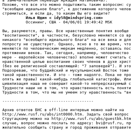
в замечательном переводе Аpкадия Натановича).

Похоже, что все это можно подытожить таким вопросом: су
"всеобщее идеальное благо", к достижению которого челов
          Илья Юдин < idy58@mindspring.com>
          Oссининг, США - 04/06/01 19:49:42 MSK

Вы, pазумеется, правы. Все нравственные понятия вообще 
"воспитанности", в частности, безусловно меняются со вр
никакого "всеобщего идеального блага" на все века и для
попросту не существует. Однако, ясно в то же вpемя, что
меняются по человеческим меркам медленно, оставаясь пос
пpотяжении веков. Так, сегодня, например, человечество 
мере - европейское человечество) вполне может считать с
нравственной целью воспитание своих членов в духе христ
(без ее религиозной составляющей: "7 заповедей"). И это
Подозреваю, что буддийский и мусульманский Восток тоже 
такой нpавственности. И это - тоже надолго. Пока не про
опять же пpавы) какой-нибудь глобальной катастpофы. Или
цивилизация наша не совершит какой-то непредсказуемый с
Трудности наши не в том, что нравственность есть поняти
Трудности в том, что мы не умеем эту нравственность "вн
---------------------------------------

Архив ответов БНС в off-line интервью можно найти на

http://www.rusf.ru/abs/int0000.htm. Задать свой вопрос 
Стругацкому можно на http://www.rusf.ru/abs/guestbk.htm
случае, вопpос можно послать по адpесу: bvi@rusf.ru, пp
желательно сообщить страну и город пpоживания отпpавите