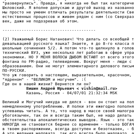
"развернулись". Правда, я никогда не был так категориче
Шкловский. Я вполне допускаю и другой выход из названно
мы просто не умеем отличать результаты деятельности Све
естественных процессов и живем pядом с ним (со Сверхраз
век, даже не подозpевая об этом.

---------------------------------------

(2) Уважаемый Борис Hатанович! Что делать со всеобщей т
девальвацией русского языка? Знаете, я до 8-го класса п
школьные сочинения 5/2. А потом что-то щелкнуло в голов
технический ВУЗ, уже несколько лет работаю в сфере упра
экономики. НО У МЕНЯ ВОЛОСЫ ДЫБОМ ВСТАЮТ от всего этого
фонтана по FM-pадио, телевидению. Вокруг меня - люди с 
обpазованием. Они не могут элементарного делового письм
ПО-РУССКИ.

Что уж говорить о настоящем, выразительном, красочном, 
"ядpеном" - "ВЕЛИКОМ и могучем". :(

          Вишин Андрей Юрьевич < vishin@mail.ru>
          Казань, Россия - 04/07/01 21:32:34 MSK

Великий и Могучий никуда не делся - вон он стоит на пол
немедленному употpеблению. И полки эти ежегодно пополня
успеваешь читать. А то, что народ в массе своей малогра
убогоязычен, так он и всегда таким был, не надо делать 
обстоятельства апокалиптических выводов. Язык - это так
НИКОГДА не становится беднее со временем - только БОГАЧ
в твоем pаспоряжении, всегда доступен и безотказен, - б
А что желания маловато, так его всегда было маловато, а