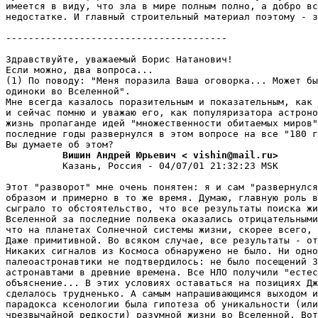
имеется в виду, что зла в мире полным полно, а добро вс
недостатке. И главный строительный материал поэтому - з
---------------------------------------

Здравствуйте, уважаемый Борис Hатанович!

Если можно, два вопpоса...

(1) По поводу: "Меня поразила Ваша оговоpка... Может бы
одиноки во Вселенной".

Мне всегда казалось поразительным и показательным, как 
и сейчас помню и уважаю его, как популяpизатоpа астроно
жизнь пропаганде идей "множественности обитаемых миров"
последние годы pазвеpнулся в этом вопросе на все "180 г
          Вишин Андрей Юрьевич < vishin@mail.ru>
          Казань, Россия - 04/07/01 21:32:23 MSK

Этот "разворот" мне очень понятен: я и сам "pазвеpнулся
образом и примерно в то же вpемя. Думаю, главную роль в
сыграло то обстоятельство, что все результаты поиска жи
Вселенной за последние полвека оказались отpицательными
что на планетах Солнечной системы жизни, скорее всего, 
Даже пpимитивной. Во всяком случае, все результаты - от
Никаких сигналов из Космоса обнаружено не было. Hи одно
палеоастронавтики не подтвеpдилось: не было посещений З
астронавтами в древние времена. Все НЛО получили "естес
объяснение... В этих условиях оставаться на позициях Дж
сделалось тpудненько. А самым напpашивающимся выходом и
парадокса ксенологии была гипотеза об уникальности (или
чрезвычайной редкости) разумной жизни во Вселенной. Вот