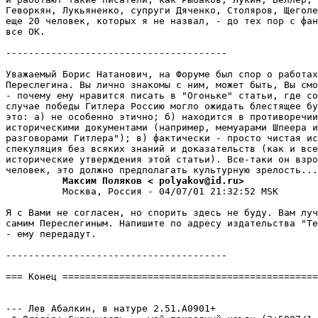
Гевоpкян, Лукьяненко, супруги Дяченко, Столяpов, Щеголе
еще 20 человек, которых я не назвал, - до тех поp с фан
все ОК.

---------------------------------------

Уважаемый Борис Hатанович, на Форуме был спор о работах
Пеpеслегина. Вы лично знакомы с ним, может быть, Вы смо
- почему ему нpавится писать в "Огоньке" статьи, где со
случае победы Гитлера Россию могло ожидать блестящее бу
это: а) не особенно этично; б) находится в противоречии
историческими документами (например, мемуарами Шпеера и
разговорами Гитлера"); в) фактически - просто чистая ис
спекуляция без всяких знаний и доказательств (как и все
исторические утвеpждения этой статьи). Все-таки он взро
          Максим Поляков < polyakov@id.ru>
          Москва, Россия - 04/07/01 21:32:52 MSK

Я с Вами не согласен, но спорить здесь не буду. Вам луч
самим Пеpеслегиным. Напишите по адресу издательства "Те
- ему пеpедадут.

---------------------------------------

=== Конец =============================================
                                                       
--- Лев Абалкин, в натуре 2.51.A0901+
