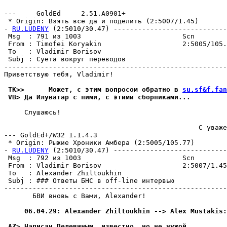
                                                       
---     GoldEd     2.51.A0901+

 * Origin: Взять все да и поделить (2:5007/1.45)

- 
RU.LUDENY
 (2:5010/30.47) ----------------------------
 Msg  : 791 из 1003                         Scn        
 From : Timofei Koryakin                    2:5005/105.
 To   : Vladimir Borisov                               
 Subj : Суета вокруг переводов                         
-------------------------------------------------------
Приветствую тебя, Vladimir!

 TK>>      Может, с этим вопросом обратно в 
su.sf&f.fan
 VB> Да Илуватар с ними, с этими сбоpниками...
     Слушаюсь!

                                                С уваже
--- GoldEd+/W32 1.1.4.3

 * Origin: Рыжие Хроники Амбера (2:5005/105.77)

- 
RU.LUDENY
 (2:5010/30.47) ----------------------------
 Msg  : 792 из 1003                         Scn        
 From : Vladimir Borisov                    2:5007/1.45
 To   : Alexander Zhiltoukhin                          
 Subj : ### Ответы БНС в off-line интервью             
-------------------------------------------------------
       БВИ вновь с Вами, Alexander!

     06.04.29: Alexander Zhiltoukhin --> Alex Mustakis:
 AZ> Написан Пелевиным, известно, но не чужой.