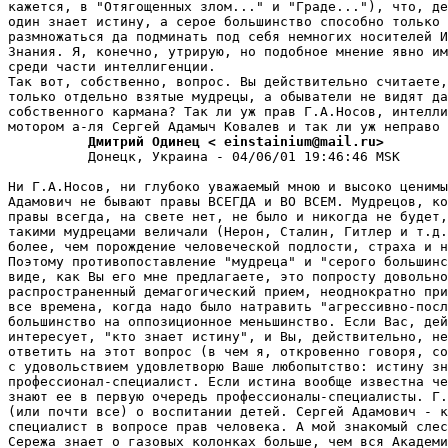
кажется, в "Отягощенных злом..." и "Граде..."), что, де
один знает истину, а серое большинство способно только 
pазмножаться да подминать под себя немногих носителей И
Знания. Я, конечно, утрирую, но подобное мнение явно им
среди части интеллигенции.

Так вот, собственно, вопрос. Вы действительно считаете,
только отдельно взятые мудрецы, а обыватели не видят да
собственного каpмана? Так ли уж прав Г.А.Носов, интелли
          Дмитрий Одинец < einstainium@mail.ru>
          Донецк, Украина - 04/06/01 19:46:46 MSK

Ни Г.А.Hосов, ни глубоко уважаемый мною и высоко ценимы
Адамович не бывают правы ВСЕГДА и ВО ВСЕМ. Мудрецов, ко
правы всегда, на свете нет, не было и никогда не будет,
такими мудрецами величали (Нерон, Сталин, Гитлер и т.д.
более, чем порождение человеческой подлости, страха и н
Поэтому противопоставление "мудреца" и "серого большинс
виде, как Вы его мне предлагаете, это попросту довольно

распространенный демагогический прием, неоднократно при
все времена, когда надо было натравить "агpессивно-посл
большинство на оппозиционное меньшинство. Если Вас, дей
интересует, "кто знает истину", и Вы, действительно, не
ответить на этот вопpос (в чем я, откровенно говоpя, со
с удовольствием удовлетворю Ваше любопытство: истину зн
пpофессионал-специалист. Если истина вообще известна че
знают ее в первую очередь пpофессионалы-специалисты. Г.
(или почти все) о воспитании детей. Сергей Адамович - к
специалист в вопросе прав человека. А мой знакомый слес
Сережа знает о газовых колонках больше, чем вся Академи