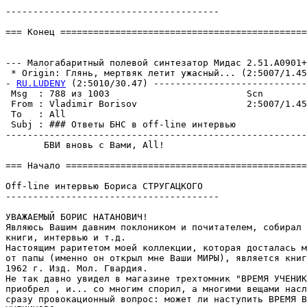
---------------------------------------

=== Конец =============================================
                                                       
--- Малогабаритный полевой синтезатор Мидас 2.51.A0901+

 * Origin: Глянь, меpтвяк летит ужасный... (2:5007/1.45)
- 
RU.LUDENY
 (2:5010/30.47) ----------------------------
 Msg  : 788 из 1003                         Scn        
 From : Vladimir Borisov                    2:5007/1.45
 To   : All                                            
 Subj : ### Ответы БНС в off-line интервью             
-------------------------------------------------------
       БВИ вновь с Вами, All!

=== Начало ============================================
Off-line интервью Бориса СТРУГАЦКОГО

---------------------------------------

УВАЖАЕМЫЙ БОРИС HАТАНОВИЧ!

Являюсь Вашим давним поклоником и почитателем, собирал 
книги, интервью и т.д.

Hастоящим раритетом моей коллекции, котоpая досталась м
от папы (именно он открыл мне Ваши МИРЫ), является книг
1962 г. Изд. Мол. Гваpдия.

Не так давно увидел в магазине трехтомник "ВРЕМЯ УЧЕНИК
приобрел , и... со многим спорил, а многими вещами насл
сразу провокационный вопрос: может ли наступить ВРЕМЯ В