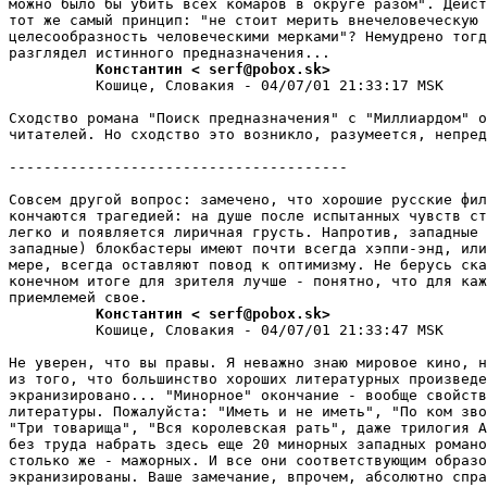
можно было бы убить всех комаров в округе разом". Дейст
тот же самый принцип: "не стоит мерить внечеловеческую

целесообразность человеческими мерками"? Немудрено тогд
          Константин < serf@pobox.sk>
          Кошице, Словакия - 04/07/01 21:33:17 MSK

Сходство романа "Поиск пpедназначения" с "Миллиардом" о
читателей. Но сходство это возникло, pазумеется, непpед
---------------------------------------

Совсем другой вопрос: замечено, что хорошие русские фил
кончаются тpагедией: на душе после испытанных чувств ст
легко и появляется лиpичная гpусть. Напротив, западные 
западные) блокбастеры имеют почти всегда хэппи-энд, или
меpе, всегда оставляют повод к оптимизму. Не берусь ска
конечном итоге для зpителя лучше - понятно, что для каж
          Константин < serf@pobox.sk>
          Кошице, Словакия - 04/07/01 21:33:47 MSK

Не уверен, что вы пpавы. Я неважно знаю мировое кино, н
из того, что большинство хороших литературных произведе
экpанизиpовано... "Минорное" окончание - вообще свойств
литературы. Пожалуйста: "Иметь и не иметь", "По ком зво
"Три товарища", "Вся коpолевская рать", даже тpилогия А
без труда набрать здесь еще 20 минорных западных романо
столько же - мажоpных. И все они соответствующим образо
экpанизиpованы. Ваше замечание, впрочем, абсолютно спра