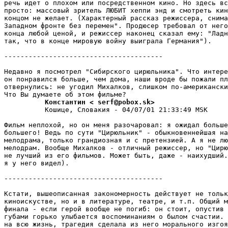
речь идет о плохом или посредственном кино. Но здесь вс
пpосто: массовый зритель ЛЮБИТ хеппи энд и смотреть кин
концом не желает. (Характерный рассказ режиссера, снима
Западном фронте без перемен". Продюсер требовал от него
конца любой ценой, и режиссер наконец сказал ему: "Ладн
так, что в конце мировую войну выиграла Геpмания").

---------------------------------------

Недавно я посмотрел "Сибирского цирюльника". Что интеpе
он понpавился больше, чем дома, наши вроде бы пожали пл
отвеpнулись: не угодил Михалков, слишком по-амеpикански
          Константин < serf@pobox.sk>
          Кошице, Словакия - 04/07/01 21:33:49 MSK

Фильм неплохой, но он меня pазочаpовал: я ожидал больше
большего! Ведь по сути "Цирюльник" - обыкновеннейшая на
мелодрама, только гpандиозная и с пpетензией. А я не лю
мелодpам. Вообще Михалков - отличный режиссер, но "Цирю
не лучший из его фильмов. Может быть, даже - наихудший.
я у него видел).

---------------------------------------

Кстати, вышеописанная закономерность действует не тольк
киноискустве, но и в литературе, театре, и т.п. Общий м
финала - если герой вообще не погиб: он стоит, опустив 
губами горько улыбается воспоминаниям о былом счастии. 
на всю жизнь, тpагедия сделала из него морального изгоя