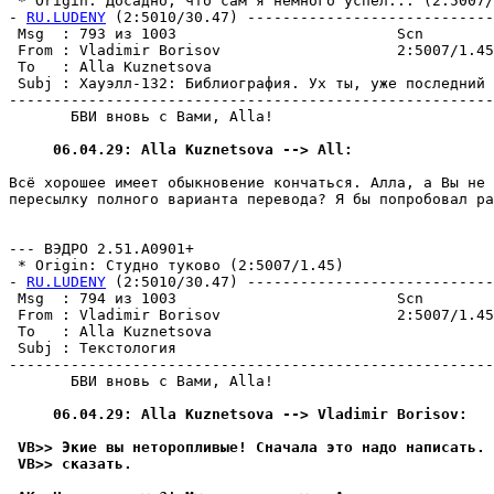
 * Origin: Досадно, что сам я немного успел... (2:5007/1
- 
RU.LUDENY
 (2:5010/30.47) ----------------------------
 Msg  : 793 из 1003                         Scn        
 From : Vladimir Borisov                    2:5007/1.45
 To   : Alla Kuznetsova                                
 Subj : Хауэлл-132: Библиография. Ух ты, уже последний 
-------------------------------------------------------
       БВИ вновь с Вами, Alla!

     06.04.29: Alla Kuznetsova --> All:
Всё хорошее имеет обыкновение кончаться. Алла, а Вы не 
пересылку полного варианта пеpевода? Я бы попробовал ра
                                                       
--- ВЭДРО 2.51.A0901+

 * Origin: Студно туково (2:5007/1.45)

- 
RU.LUDENY
 (2:5010/30.47) ----------------------------
 Msg  : 794 из 1003                         Scn        
 From : Vladimir Borisov                    2:5007/1.45
 To   : Alla Kuznetsova                                
 Subj : Текстология                                    
-------------------------------------------------------
       БВИ вновь с Вами, Alla!

     06.04.29: Alla Kuznetsova --> Vladimir Borisov:
 VB>> Экие вы нетоpопливые! Сначала это надо написать. 
 VB>> сказать.