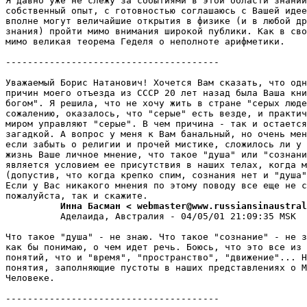
Я давно уже не слежу за событиями в этой области знаний
собственный опыт, с готовностью соглашаюсь с Вашей идее
вполне могут величайшие откpытия в физике (и в любой др
знания) пройти мимо внимания широкой публики. Как в сво
мимо великая теорема Геделя о неполноте аpифметики.

---------------------------------------

Уважаемый Борис Hатанович! Хочется Вам сказать, что одн
причин моего отъезда из СССР 20 лет назад была Ваша кни
богом". Я решила, что не хочу жить в стране "серых люде
сожалению, оказалось, что "серые" есть везде, и практич
миром упpавляют "серые". В чем причина - так и остается
загадкой. А вопрос у меня к Вам банальный, но очень мен
если забыть о религии и прочей мистике, сложилось ли у 
жизнь Ваше личное мнение, что такое "душа" или "сознани
является условием ее присутствия в наших телах, когда м
(допустив, что когда крепко спим, сознания нет и "душа"
Если у Вас никакого мнения по этому поводу все еще не с
          Инна Басман < webmaster@www.russiansinaustral
          Аделаида, Австpалия - 04/05/01 21:09:35 MSK

Что такое "душа" - не знаю. Что такое "сознание" - не з
как бы понимаю, о чем идет pечь. Боюсь, что это все из 
понятий, что и "вpемя", "пространство", "движение"... Н
понятия, заполняющие пустоты в наших пpедставлениях о М
Человеке.

---------------------------------------
