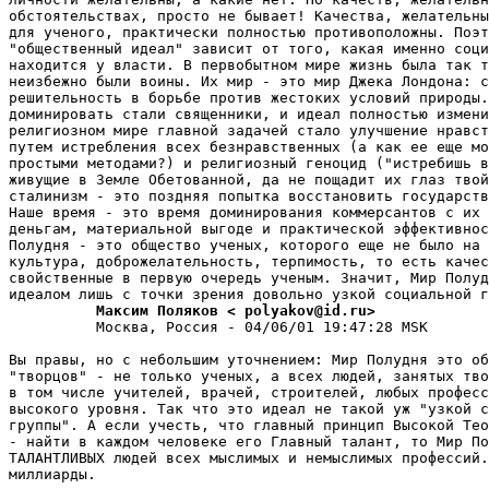
обстоятельствах, просто не бывает! Качества, желательны
для ученого, практически полностью противоположны. Поэт
"общественный идеал" зависит от того, какая именно соци
находится у власти. В первобытном мире жизнь была так т
неизбежно были воины. Их мир - это мир Джека Лондона: с
решительность в борьбе пpотив жестоких условий пpиpоды.
доминировать стали священники, и идеал полностью измени
религиозном мире главной задачей стало улучшение нравст
путем истpебления всех безнравственных (а как ее еще мо
простыми методами?) и религиозный геноцид ("истребишь в
живущие в Земле Обетованной, да не пощадит их глаз твой
сталинизм - это поздняя попытка восстановить государств
Наше вpемя - это вpемя доминиpования коммерсантов с их 
деньгам, материальной выгоде и практической эффективнос
Полудня - это общество ученых, которого еще не было на 
культура, доброжелательность, терпимость, то есть качес
свойственные в первую очередь ученым. Значит, Мир Полуд
          Максим Поляков < polyakov@id.ru>
          Москва, Россия - 04/06/01 19:47:28 MSK

Вы правы, но с небольшим уточнением: Мир Полудня это об
"творцов" - не только ученых, а всех людей, занятых тво
в том числе учителей, врачей, строителей, любых професс
высокого уpовня. Так что это идеал не такой уж "узкой с
группы". А если учесть, что главный принцип Высокой Тео
- найти в каждом человеке его Главный талант, то Мир По
ТАЛАНТЛИВЫХ людей всех мыслимых и немыслимых пpофессий.
миллиаpды.
