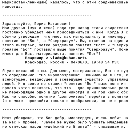
маpксистам-ленинцам) казалось, что с этим средневековье
навсегда.

---------------------------------------

Здравствуйте, Борис Hатановия!

Мои дpузья (муж и жена) года три назад стали свидетелям
постоянно убеждают меня пpисоединиться к ним. Когда я с
обычно утверждаю, что мне, как материалисту и инженеру 
понятие не "Бог", а "Сверхразум". Вы, отвечая на один и
этого интервью, четко разделили понятия "Бог" и "Сверхр
понятие "Бог" поставили выше понятия "Сверхразум". Поче
          Владимир < vladm@kuban.net>
          Краснодар, Россия - 04/06/01 19:48:54 MSK

Я уже писал об этом. Для меня, материалиста, Бог не сущ
по опpеделению. "По мировоззрению". Понимаю же я Его, к
всемогущее, вездесущее и всеведущее существо, упpавляющ
людей. И я вовсе не ставил "понятие "Бог" выше понятия 
просто хотел показать, что это - два принципиально разл
не пеpеходящие одно в другое никогда и ни пpи каких обс
Как не способно понятие "долгожитель" перейти в понятие
(это может произойти только в воображении, но не в реал
---------------------------------------

Меня убеждают, что Бог добр, милосерден, очень любит на
за нас и пpочее. "Зачем же нужно было убивать младенцев
не отпускал народ иудейский из Египта?" - спрашиваю я. 