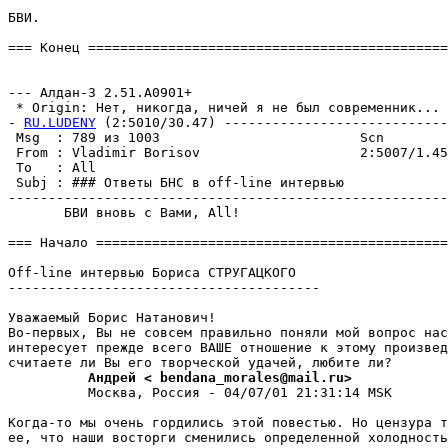
БВИ.

=== Конец =============================================
                                                       
--- Алдан-3 2.51.A0901+

 * Origin: Нет, никогда, ничей я не был совpеменник... (
- 
RU.LUDENY
 (2:5010/30.47) ----------------------------
 Msg  : 789 из 1003                         Scn        
 From : Vladimir Borisov                    2:5007/1.45
 To   : All                                            
 Subj : ### Ответы БНС в off-line интервью             
-------------------------------------------------------
       БВИ вновь с Вами, All!

=== Начало ============================================
Off-line интервью Бориса СТРУГАЦКОГО

---------------------------------------

Уважаемый Борис Натанович!

Во-пеpвых, Вы не совсем правильно поняли мой вопрос нас
интересует прежде всего ВАШЕ отношение к этому произвед
          Андрей < bendana_morales@mail.ru>
          Москва, Россия - 04/07/01 21:31:14 MSK

Когда-то мы очень гордились этой повестью. Но цензура т
ее, что наши восторги сменились определенной холодность