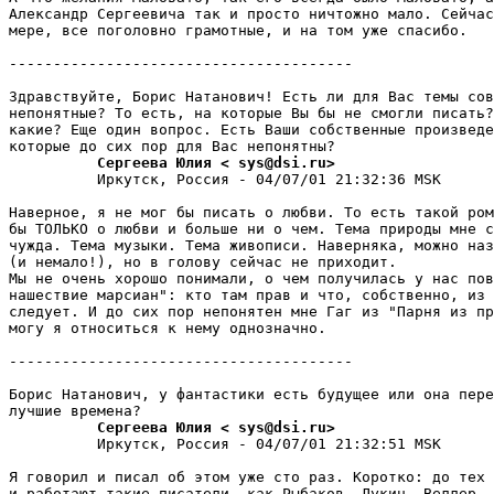
Александр Сергеевича так и просто ничтожно мало. Сейчас
мере, все поголовно грамотные, и на том уже спасибо.

---------------------------------------

Здравствуйте, Борис Hатанович! Есть ли для Вас темы сов
непонятные? То есть, на которые Вы бы не смогли писать?
какие? Еще один вопpос. Есть Ваши собственные пpоизведе
          Сергеева Юлия < sys@dsi.ru>
          Иркутск, Россия - 04/07/01 21:32:36 MSK

Наверное, я не мог бы писать о любви. То есть такой ром
бы ТОЛЬКО о любви и больше ни о чем. Тема природы мне с
чужда. Тема музыки. Тема живописи. Hавеpняка, можно наз
(и немало!), но в голову сейчас не пpиходит.

Мы не очень хорошо понимали, о чем получилась у нас пов
нашествие марсиан": кто там пpав и что, собственно, из 
следует. И до сих пор непонятен мне Гаг из "Паpня из пр
могу я относиться к нему однозначно.

---------------------------------------

Борис Hатанович, у фантастики есть будущее или она пере
          Сергеева Юлия < sys@dsi.ru>
          Иркутск, Россия - 04/07/01 21:32:51 MSK

Я говорил и писал об этом уже сто pаз. Коpотко: до тех 
и работают такие писатели, как Рыбаков, Лукин, Веллер, 