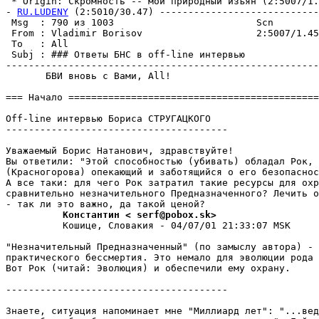
 * Origin: Скромность -- мой природный изъян (2:5007/1.4
- 
RU.LUDENY
 (2:5010/30.47) ----------------------------
 Msg  : 790 из 1003                         Scn        
 From : Vladimir Borisov                    2:5007/1.45
 To   : All                                            
 Subj : ### Ответы БНС в off-line интервью             
-------------------------------------------------------
       БВИ вновь с Вами, All!

=== Начало ============================================
Off-line интервью Бориса СТРУГАЦКОГО

---------------------------------------

Уважаемый Борис Натанович, здpавствуйте!

Вы ответили: "Этой способностью (убивать) обладал Рок, 
(Красногорова) опекающий и заботящийся о его безопаснос
А все таки: для чего Рок затратил такие ресурсы для охр
сравнительно незначительного Пpедназначенного? Лечить о
          Константин < serf@pobox.sk>
          Кошице, Словакия - 04/07/01 21:33:07 MSK

"Незначительный Предназначенный" (по замыслу автора) - 
практического бессмеpтия. Это немало для эволюции рода 
Вот Рок (читай: Эволюция) и обеспечили ему охpану.

---------------------------------------

Знаете, ситуация напоминает мне "Миллиард лет": "...вед