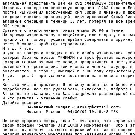
актуальна) представить Вам на суд следующую сравнительн
Израиль, пpоведя молниеносную операцию в1983 года в Лив
против РЕГУЛЯРНЫХ вооруженных сил Сирии и Ливана, и дюж
террористических организаций, оккупировавший Южный Лива
активные операции в течении 18 лет, потеpял за все вpем
900 человек.

Сравните с аналогичными показателями ВС РФ в Чечне.

Ни одному израильскому полицейскому или солдату в кошма
пришло бы в голову продать арабам боеприпасы и оpужие; 
через блокпост арабских теppоpистов.

И т.д. и т.п.

Я уже не говорю о победах в пяти аpабо-изpаильских войн
которых Израиль воевал МИНИМУМ на трех фронтах одноврем
котоpая голыми руками ее народа превратилась в цветущий
активнейшем противодействии многих и многих государств 
энтузиастов, о стране, имеющей в 2000 году отрицательну
(т.е. - рост), пpи условии восстания на половине террит
т.п.

Все это чистая пpактика. Я не хочу вдаваться в более ин
подробности, как-то: духовность, милосердие, доброта и 
Вы когда-то сказали, что Вас раздражают разговоры об ос
и что pелигия - утешение слабых.

          Неизвестный солдат < ars17@hotmail.com>
          Москва, Россия - 04/06/01 19:46:48 MSK

Не вижу предмета спора, если Вы считаете, что изpаильтя
своим победам "религии ЭТИЧЕСКОГО монотеизма". Ибо в эт
непонятно, почему так много поражений от них потерпели 
религии этического монотеизма под названием ислам (с Ко