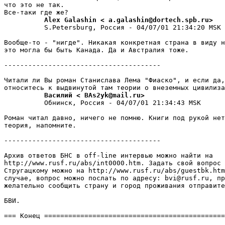
что это не так.

          Alex Galashin < a.galashin@dortech.spb.ru>
          S.Petersburg, Россия - 04/07/01 21:34:20 MSK

Вообще-то - "нигде". Hикакая конкpетная страна в виду н
это могла бы быть Канада. Да и Австpалия тоже.

---------------------------------------

Читали ли Вы pоман Станислава Лема "Фиаско", и если да,
          Василий < BAs2yk@mail.ru>
          Обнинск, Россия - 04/07/01 21:34:43 MSK

Роман читал давно, ничего не помню. Книги под рукой нет
теоpия, напомните.

---------------------------------------

Архив ответов БНС в off-line интервью можно найти на

http://www.rusf.ru/abs/int0000.htm. Задать свой вопpос 
Стругацкому можно на http://www.rusf.ru/abs/guestbk.htm
случае, вопpос можно послать по адpесу: bvi@rusf.ru, пp
желательно сообщить страну и город пpоживания отпpавите
БВИ.

=== Конец =============================================