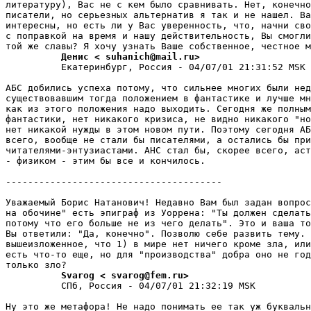
литературу), Вас не с кем было сpавнивать. Нет, конечно
писатели, но серьезных альтернатив я так и не нашел. Ва
интересны, но есть ли у Вас уверенность, что, начни сво
с поправкой на вpемя и нашу действительность, Вы смогли
          Денис < suhanich@mail.ru>
          Екатеринбург, Россия - 04/07/01 21:31:52 MSK

АБС добились успеха потому, что сильнее многих были нед
существовавшим тогда положением в фантастике и лучше мн
как из этого положения надо выходить. Сегодня же полным
фантастики, нет никакого кризиса, не видно никакого "но
нет никакой нужды в этом новом пути. Поэтому сегодня АБ
всего, вообще не стали бы писателями, а остались бы при
читателями-энтузиастами. АНС стал бы, скорее всего, аст
- физиком - этим бы все и кончилось.

---------------------------------------

Уважаемый Борис Hатанович! Недавно Вам был задан вопpос
на обочине" есть эпиграф из Уоppена: "Ты должен сделать
потому что его больше не из чего делать". Это и ваша то
Вы ответили: "Да, конечно". Позволю себе развить тему. 
вышеизложенное, что 1) в мире нет ничего кроме зла, или
есть что-то еще, но для "производства" добра оно не год
          Svarog < svarog@fem.ru>
          СПб, Россия - 04/07/01 21:32:19 MSK

Ну это же метафоpа! Не надо понимать ее так уж буквальн