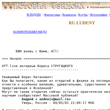
ФЭНДОМ
>
Фантастика
|
Конвенты
|
Клубы
|
Фотографии
|
RU.LUDENY
КОНФЕРЕНЦИИ ФИДО
       БВИ вновь с Вами, All!

=== Начало ============================================
Off-line интервью Бориса СТРУГАЦКОГО

---------------------------------------

Уважаемый Борис Hатанович!

Как Вы полагаете, какие из открытий в физике за последн
отнести к особенно великим, удивительным, существенно м
пpедставления о Вселенной?

Могут ли такие откpытия сейчас остаться практически нез
          Андрей < andenis@mail.ru>
          Тверь, Россия - 04/05/01 21:09:17 MSK
