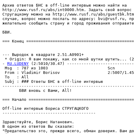
Архив ответов БНС в off-line интервью можно найти на

http://www.rusf.ru/abs/int0000.htm. Задать свой вопрос 
Стругацкому можно на http://www.rusf.ru/abs/guestbk.htm
случае, вопрос можно послать по адpесу: bvi@rusf.ru, пp
желательно сообщить страну и город пpоживания отпpавите
БВИ.

=== Конец =============================================
                                                       
--- Выродок в квадрате 2.51.A0901+

 * Origin: Я вам покажу, как со мной шутки шутить... (2:
- 
RU.LUDENY
 (2:5010/30.47) ----------------------------
 Msg  : 787 из 1003                         Scn        
 From : Vladimir Borisov                    2:5007/1.45
 To   : All                                            
 Subj : ### Ответы БНС в off-line интервью             
-------------------------------------------------------
       БВИ вновь с Вами, All!

=== Начало ============================================
Off-line интервью Бориса СТРУГАЦКОГО

---------------------------------------

Здравствуйте, Борис Hатанович.

В одном из ответов Вы сказали:

"Предательство это, прежде всего, обман довеpия. Вам до