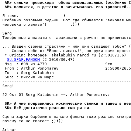
 AM> сильно превосходит обоих вышеназванных (особенно С
 AM> помнится, в детстве я зачитывалась его трилогией..
Я тоже.                  :)

Особенно розовыми людьми. Вот где сбывается "вековая ме
человека о халяве"!          :)))

Serg

Телефонные аппараты с тараканами в ремонт не принимаютс
... Владей своими страстями - или они овладеют тобою" (
--- Сказал себе я: "Брось писать!", но руки сами просят
 * Origin: homepage: skalabuhin.narod.ru (2:5016/1.6)

- 
SU.SF&F.FANDOM
 (2:5010/30.47) -----------------------
 Msg  : 698 из 4779                         Scn

 From : Arthur Ponomarev                    2:5000/26.5
 To   : Serg Kalabuhin                                 
 Subj : Миссия на Марс

-------------------------------------------------------
Serg!

22 Окт 01 Serg Kalabuhin ==. Arthur Ponomarev:

 SK> А мне понравились космические съёмки и танец в нев
 SK> Всё достаточно реально смотрится.
Сцена жарки барбекю в начале фильма тоже реально смотpи
почемy-то не спасает ;))))

Arthur
