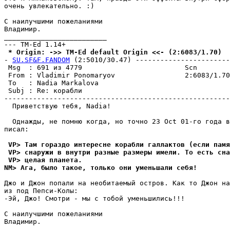
очень увлекательно. :)

С наилучшими пожеланиями

Владимир.

_________________________

 * Origin: ->> TM-Ed default Origin <<- (2:6083/1.70)
- 
SU.SF&F.FANDOM
 (2:5010/30.47) -----------------------
 Msg  : 691 из 4779                         Scn

 From : Vladimir Ponomaryov                 2:6083/1.70
 To   : Nadia Markalova                                
 Subj : Re: корабли

-------------------------------------------------------
  Приветствую тебя, Nadia!

  Однажды, не помню когда, но точно 23 Oct 01-го года в
писал:

 VP> Там гораздо интересне корабли галлактов (если пам
 VP> снаружи в внутри разные размеры имели. То есть сна
 VP> целая планета.
NM> Ага, было такое, только они уменьшали себя!
Джо и Джон попали на необитаемый остров. Kак то Джон на
из под Пепси-Kолы:

-Эй, Джо! Смотри - мы с тобой уменьшились!!!

С наилучшими пожеланиями

Владимир.

_________________________
