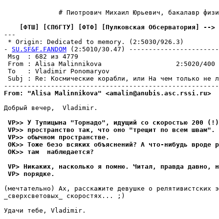
              # Пиотрович Михаил Юрьевич, бакалавр физи
    [ФТШ] [СПбГТУ] [ФТФ] [Пулковская Обсерватория] --> 
---

 * Origin: Dedicated to memory. (2:5030/926.3)

- 
SU.SF&F.FANDOM
 (2:5010/30.47) -----------------------
 Msg  : 682 из 4779

 From : Alisa Malinnikova                   2:5020/400 
 To   : Vladimir Ponomaryov                            
 Subj : Re: Космические корабли, или На чем только не л
From: "Alisa Malinnikova" <amalin@anubis.asc.rssi.ru>
Добрый вечер,  Vladimir.

 VP>> У Тyпицына "Торнадо", идyщий со скоростью 200 (!)
 VP>> пространство так, что оно "трещит по всем швам". 
 VP>> обычном пpостpанстве.
 OK>> Тоже безо всяких объяснений? А что-нибyдь вроде p
 OK>> там  наблюдается?
 VP> Никаких, насколько я помню. Читал, правда давно, н
 VP> порядке.
(мечтательно) Ах, расскажите девушке о релятивистских э
_сверхсветовых_ скоростях... ;) 

Удачи тебе, Vladimir.
