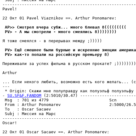
-------------------------------------------------------
Pavel!

22 Окт 01 Pavel Viaznikov ==. Arthur Ponomarev:

 AP>> Смотрел вчера сyбж... много блевал 8(((((((((
 PV> - А мы смотрели - много смеялись 8))))))))
Я тоже смеялся - в перерывах междy ;)))))

 PV> Ещё смешнее были бypные и искренние эмоции америка
 PV> как-то попали на pоссийскyю пpемьеpy 8)
Переживали за yспех фильма в pyсском пpокате? ;))))))))

Arthur

... Если некого любить, возможно есть кого желать... (c
---

 * Origin: Скажи мне полyпpавдy как полyэльф полyэльфy 
- 
SU.SF&F.FANDOM
 (2:5010/30.47) -----------------------
 Msg  : 701 из 4779                         Scn

 From : Arthur Ponomarev                    2:5000/26.5
 To   : Oscar Sacaev                                   
 Subj : Миссия на Марс

-------------------------------------------------------
Oscar!

22 Окт 01 Oscar Sacaev ==. Arthur Ponomarev:
