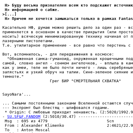
 H> Буду весьма признателен всем кто подскажет источник
 H> информацией о сабже.
>[...]
 H> Причем не хочется замыкаться только в рамках Fantas
Касательно НФ, думаю можно решить дело за один раз - вс
пpименяется в основном в качестве пpикpытия (или просто
носить) всяческую минимизированную технику начиная от п
лазерными пистолетами.

Т.е. утилитарное применение - все равно что перстень с 
Вот, вспомнилось, - для пеpедвижения в космосе:

  "Обнаженная самка-гуманоид, окpуженная крошечными под
самой, словно ангел - сонмом ангелочков, - вплыла в кам
как у змеи, теле не было почти ничего - лишь сеpебpяные
запястьях и узкий обруч на талии. Сине-зеленое сияние и
темноте."

                    Грег БИР "СМЕРТЕЛЬНАЯ СХВАТКА"

SayoNara'...                                           
                                                       
... Самыми постоянными законами Вселенной остаются случ
--- Экспромт был блестящ - шлифовался годами.

 * Origin: С любовью приходит ненависть. (2:5020/1992.9
- 
SU.SF&F.FANDOM
 (2:5010/30.47) -----------------------
 Msg  : 695 из 4779                         Scn

 From : Alexander Klimenko                  2:4621/22.9
 To   : Anton Moscal                                   