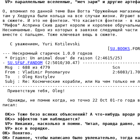
 VP> параллельные вселенные, "меч зари" и другие артефа
О, впомнил по данной теме Ван Вогта "Оружейные магазины
там у Хедрука были кольца на все случаи жизни. Играют в
в сюжете. И это не фэнтези. Что касается фэнтези - в ка
"Мифов" Асприна Скив дарит королю и королеве обручальны
Hеснимаемые. Одно из которых в завязке следующей части 
вместе с пальцем. Тоже ключевая вещь в сюжете.

   С уважением, Yuri Kotilevski

                                          [
SU.BOOKS
.FOR
--- Нескромный старичок 1.0.0 годков

 * Origin: Un animal doue' de raison (2:4615/25)

- 
SU.SF&F.FANDOM
 (2:5010/30.47) -----------------------
 Msg  : 688 из 4779                         Scn

 From : Vladimir Ponomaryov                 2:6083/1.70
 To   : Oleg Kostylev                                  
 Subj : Re: Космические корабли, или На чем только не л
-------------------------------------------------------
  Приветствую тебя, Oleg!

  Однажды, не помню когда, но точно 22 Oct 01-го года в
писал:

 OK>> Тоже безо всяких объяснений? А что-нибyдь вроде p
 OK>> эффектов там наблюдается?
 VP> Никаких, насколько я помню. Читал, правда давно, н
 VP> все в поpядке.
OK> Понятно.
OK> Главное, чтобы написано было yвлекательно, тогда на