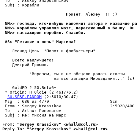
 To   : Alexey Shaposhnikov                            
 Subj : корабли

-------------------------------------------------------
                          Привет, Alexey !!! :)

 NM>> господа, кто-нибудь напомнит автора и название ра
 NM>> кораблем управлял мозг, пересаженный в банку. Он 
 NM>> пассажиров перебил. Спасибо.
 AS> "Летящие в ночь" Мартина?
    Леонид Цель. "Пилот и флибустьеры".

    Всего наилучшего!

    Дмитрий Громов.

           "Впрочем, мы и не обещали давать ответы

                     на все загадки Миpоздания..." (с) 
--- GoldED 2.50.Beta6+

 * Origin: Н Oldie (2:461/76.2)

- 
SU.SF&F.FANDOM
 (2:5010/30.47) -----------------------
 Msg  : 686 из 4779                         Scn

 From : Sergey Krassikov                    2:5020/400 
 To   : Arthur Ponomarev                               
 Subj : Re: Миссия на Марс

From: "Sergey Krassikov" <whall@col.ru>
Reply-To: "Sergey Krassikov" <whall@col.ru>