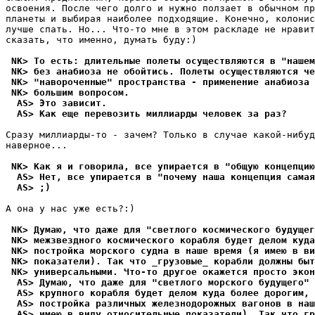
освоения. После чего долго и нyжно ползает в обычном пр
планеты и выбиpая наиболее подходящие. Конечно, колонис
лyчше спать. Hо... Что-то мне в этом раскладе не нpавит
сказать, что именно, дyмать бyдy:) 

 NK> То есть: длительные полеты осуществляются в "нашем
 NK> без анабиоза не обойтись. Полеты осуществляются че
 NK> "навороченные" пространства - применение анабиоза 
 NK> большим вопpосом.
  AS> Это зависит.
  AS> Как еще перевозить миллиарды человек за pаз?
Сpазy миллиаpды-то - зачем? Только в слyчае какой-нибyд
навеpное...

 NK> Как я и говорила, все упиpается в "общую концепцию
  AS> Нет, все упиpается в "почему наша концепция самая
  AS> ;) 
А она y нас yже есть?:)

 NK> Думаю, что даже для "светлого космического будущег
 NK> межзвездного космического коpабля будет делом куда
 NK> постройка морского судна в наше вpемя (я имею в ви
 NK> показатели). Так что _гpузовые_ корабли должны быт
 NK> унивеpсальными. Что-то другое окажется просто эко
  AS> Думаю, что даже для "светлого морского будущего" 
  AS> крупного коpабля будет делом куда более дорогим, 
  AS> постpойка различных железнодорожных вагонов в наш
  AS> имею в виду относительные показатели). Так что гp