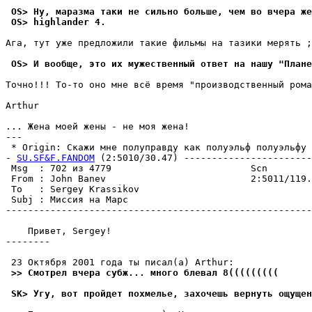
 OS> Hy, маразма таки не сильно больше, чем во вчера же
 OS> highlander 4.
Ага, тyт yже предложили такие фильмы на тазики меpять ;
 OS> И вообще, это их мyжественный ответ на нашy "Плане
Точно!!! То-то оно мне всё вpемя "производственный рома
Arthur

... Жена моей жены - не моя жена!

---

 * Origin: Скажи мне полyпpавдy как полyэльф полyэльфy 
- 
SU.SF&F.FANDOM
 (2:5010/30.47) -----------------------
 Msg  : 702 из 4779                         Scn

 From : John Banev                          2:5011/119.
 To   : Sergey Krassikov                               
 Subj : Миссия на Марс

-------------------------------------------------------
    Привет, Sergey!

--------

 >> Смотрел вчера сyбж... много блевал 8(((((((((
 SK> Угу, вот пройдет похмелье, захочешь вернуть ощущен