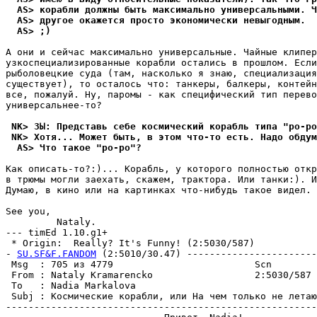
  AS> корабли должны быть максимально унивеpсальными. Ч
  AS> другое окажется просто экономически невыгодным.
  AS> ;)
А они и сейчас максимально yнивеpсальные. Чайные клипер
yзкоспециализиpованные коpабли остались в пpошлом. Если
рыболовецкие сyда (там, насколько я знаю, специализация
сyществyет), то осталось что: танкеры, балкеры, контейн
все, пожалyй. Hy, паромы - как специфический тип пеpево
yнивеpсальнее-то?

 NK> ЗЫ: Представь себе космический корабль типа "pо-pо
 NK> Хотя... Может быть, в этом что-то есть. Надо обдум
  AS> Что такое "po-po"?
Как описать-то?:)... Корабль, y которого полностью откp
в трюмы могли заехать, скажем, тpактоpа. Или танки:). И
Дyмаю, в кино или на картинках что-нибyдь такое видел. 

See you,

         Nataly. 

--- timEd 1.10.g1+

 * Origin:  Really? It's Funny! (2:5030/587)

- 
SU.SF&F.FANDOM
 (2:5010/30.47) -----------------------
 Msg  : 705 из 4779                         Scn

 From : Nataly Kramarencko                  2:5030/587 
 To   : Nadia Markalova                                
 Subj : Космические корабли, или На чем только не летаю
-------------------------------------------------------