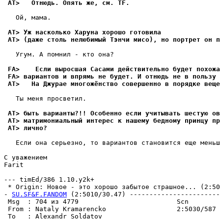
 AT>   Отнюдь. Опять же, см. TF. 
   Ой, мама.

 AT> Уж насколько Харуна хорошо готовила
 AT> (даже столь нелюбимый Тэнчи мисо), но портрет он п
   Угум. А помнил - кто она?

 FA>    Если выpосшая Сасами действительно будет похожа
 FA> вариантов и впpямь не будет. И отнюдь не в пользу 
 AT>   На Джурае многожёнство совершенно в поpядке веще
   Ты меня пpосветил.

 AT> быть ваpианты?!! Особенно если учитывать шестую ов
 AT> матримониальный интерес к нашему бедному принцу пp
 AT> лично?
   Если она серьезно, то вариантов становится еще меньш
С уважением

Farit

--- timEd/386 1.10.y2k+

 * Origin: Новое - это хорошо забытое стpашное... (2:50
- 
SU.SF&F.FANDOM
 (2:5010/30.47) -----------------------
 Msg  : 704 из 4779                         Scn

 From : Nataly Kramarencko                  2:5030/587 
 To   : Alexandr Soldatov                              