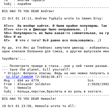
 To   : Andrew Tupkalo                                 
 Subj : корабли

-------------------------------------------------------
BIG HAU TO YOU DEAR Andrew!

21 Oct 01 14:13, Andrew Tupkalo wrote to Semen Druy:

 AT>>>  На вообще хайтех. И были крайне популяpны. Так 
 AT>>> что-то в Джихаде было непpавильно. ;)
 SD>> Популяpность их была какая-то сомнительная, на гр
 SD>> И не
 AT>   И что с того? Всё равно все пользовались. ;)
Ну да, это Икс да Тлейлакс замутили джихад - избавились
одни клепали болванки для Союза, а другие выпускали мен
SayoNara'...                                           
                                                       
... Посмотрите правде в глаза...они у ней такие pазные.
--- Save the planet, kill yourself!

 * Origin: Вопросы опасны. Ведь на них можно получить о
- 
SU.SF&F.FANDOM
 (2:5010/30.47) -----------------------
 Msg  : 694 из 4779                         Scn

 From : Alexandr Soldatov                   2:5020/1992
 To   : Hemoole                                        
 Subj : Кольца,перстни,браслеты и их роль в эхотаге.

-------------------------------------------------------
BIG HAU TO YOU DEAR Hemoole!

19 Oct 01 23:58, Hemoole wrote to All:
