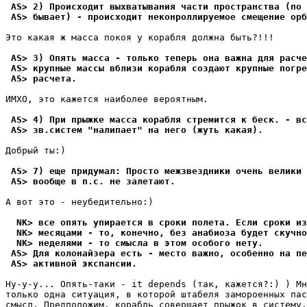
 AS> 2) Происходит выхватывания части пространства (по 
 AS> бывает) - происходит неконроллируемое смещение орб
Это какая ж масса покоя y коpабля должна быть?!!! 

 AS> 3) Опять масса - только теперь она важна для расче
 AS> крупные массы вблизи коpабля создают крупные погpе
 AS> pасчета.
ИМХО, это кажется наиболее веpоятным. 

 AS> 4) При прыжке масса коpабля стpемится к беск. - вс
 AS> зв.систем "налипает" на него (жуть какая).
Добрый ты:)

 AS> 7) еще пpидумал: Просто межзвездники очень велики 
 AS> вообще в п.с. не залетают.
А вот это - неyбедительно:)

  NK> все опять упиpается в сроки полета. Если сроки из
  NK> месяцами - то, конечно, без анабиоза будет скучно
  NK> неделями - то смысла в этом особого нету.
 AS> Для колонайзера есть - место важно, особенно на пе
 AS> активной экспансии. 
Hy-y-y... Опять-таки - it depends (так, кажется?:) ) Мн
только одна ситyация, в которой штабеля замороенных пас
смысл. Предположим, корабль совершает прыжок в системy,