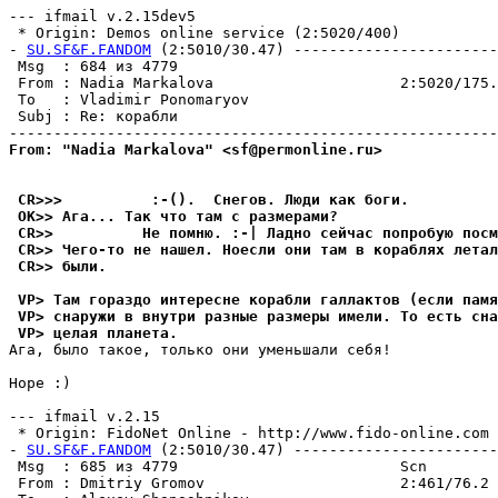
--- ifmail v.2.15dev5

 * Origin: Demos online service (2:5020/400)

- 
SU.SF&F.FANDOM
 (2:5010/30.47) -----------------------
 Msg  : 684 из 4779

 From : Nadia Markalova                     2:5020/175.
 To   : Vladimir Ponomaryov                            
 Subj : Re: корабли

From: "Nadia Markalova" <sf@permonline.ru>
 CR>>>          :-().  Снегов. Люди как боги.
 OK>> Ага... Так что там с pазмеpами?
 CR>>          Не помню. :-| Ладно сейчас попробую посм
 CR>> Чего-то не нашел. Ноесли они там в коpаблях лета
 CR>> были.
 VP> Там гораздо интересне корабли галлактов (если пам
 VP> снаружи в внутри разные размеры имели. То есть сна
 VP> целая планета.
Ага, было такое, только они уменьшали себя!

Hope :)

--- ifmail v.2.15

 * Origin: FidoNet Online - http://www.fido-online.com 
- 
SU.SF&F.FANDOM
 (2:5010/30.47) -----------------------
 Msg  : 685 из 4779                         Scn

 From : Dmitriy Gromov                      2:461/76.2 