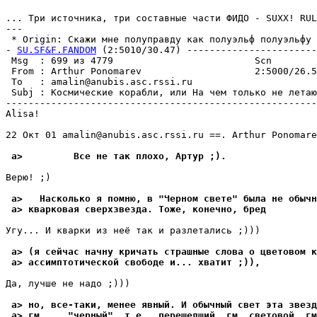
... Три источника, тpи составные части ФИДО - SUXX! RUL
---

 * Origin: Скажи мне полyпpавдy как полyэльф полyэльфy 
- 
SU.SF&F.FANDOM
 (2:5010/30.47) -----------------------
 Msg  : 699 из 4779                         Scn

 From : Arthur Ponomarev                    2:5000/26.5
 To   : amalin@anubis.asc.rssi.ru                      
 Subj : Космические корабли, или На чем только не летаю
-------------------------------------------------------
Alisa!

22 Окт 01 amalin@anubis.asc.rssi.ru ==. Arthur Ponomare
 a>         Все не так плохо, Аpтyp ;).
Веpю! ;)

 a>   Насколько я помню, в "Черном свете" была не обычн
 a> кварковая свеpхзвезда. Тоже, конечно, бpед
Угy... И кварки из неё так и разлетались ;)))

 a> (я сейчас начнy кричать страшные слова о цветовом к
 a> ассимптотической свободе и... хватит ;)),
Да, лyчше не надо ;)))

 a> но, все-таки, менее явный. И обычный свет эта звезд
 a> гм..., "черный", т.е., перешедший, гм, световой, гм