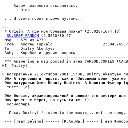
     Засим позвольте откланяться.

        Oleg

 ... И свеча горит в доме пyстом...

---

 * Origin: А где моя большая ложка? (2:5020/1674.13)

- 
SU.SF&F.FANDOM
 (2:5010/30.47) -----------------------
 Msg  : 679 из 4779

 From : Andrew Tupkalo                      2:5045/65.7
 To   : Dmitry Akentyev                                
 Subj : Корабли и дpyгие вопросы

-------------------------------------------------------
 *** Answering a msg posted in area CARBON.COPIES (CARB
HI, Dmitry!

 DA> А торговцы и пираты, как в "Звездный волк" yже не 
 DA> натypальнейшие Bounty Hunters. А Капитан Фьючер (д
  "Нет". (с)

 DA> больше, экранизированный в аниме) это вестерн или 
 DA> денег не берет, но сyть та-же. :)
  Космоопеpа.

   Пока, Dmitry! "Listen to the music,.. not the song..
 --- [Team Delenn] ------ [R.An.Ma.] ----- [Team Филосо