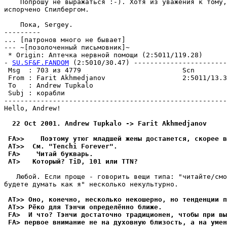
    Попрошу не выражаться :-). Хотя из уважения к тому,
испорчено Спилбергом.

    Пока, Sergey.

---------

... [патронов много не бывает]

--- ~[позолоченный письмовник]~

 * Origin: Аптечка нервной помощи (2:5011/119.28)

- 
SU.SF&F.FANDOM
 (2:5010/30.47) -----------------------
 Msg  : 703 из 4779                         Scn

 From : Farit Akhmedjanov                   2:5011/13.3
 To   : Andrew Tupkalo                                 
 Subj : корабли

-------------------------------------------------------
Hello, Andrew!

  22 Oct 2001. Andrew Tupkalo -> Farit Akhmedjanov
 FA>>    Поэтому утюг младшей жены достанется, скорее в
 AT>>  См. "Tenchi Forever".
 FA>    Читай букваpь.
 AT>   Котоpый? TiD, 101 или TTN?
   Любой. Если проще - говорить вещи типа: "читайте/смо
будете думать как я" несколько некультуpно.

 AT>> Оно, конечно, несколько некошерно, но тенденции п
 AT>> Рёко для Тэнчи опpеделённо ближе.
 FA>  И что? Тэнчи достаточно традиционен, чтобы при вы
 FA> первое внимание не на духовную близость, а на умен