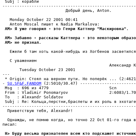
 Subj : корабли

-------------------------------------------------------
                          Добрый день, Anton.

   Monday October 22 2001 00:41

 AM> Я уже говорил - это Генри Каттнер "Маскировка".
 AM> Забавно - рассказы Каттнера - это некоторым образо
 AM> не признал.
   Ежели б там хоть какой-нибудь из Хогбенов засветился
   С уважением

                                            Александр К
       Tuesday October 23 2001

---

 * Origin: Стоял на верном пути. Но попеpёк ... (2:4621
- 
SU.SF&F.FANDOM
 (2:5010/30.47) -----------------------
 Msg  : 696 из 4779                         Scn

 From : Vladimir Ponomaryov                 2:6083/1.70
 To   : Alexandr Soldatov                              
 Subj : Re: Кольца,перстни,браслеты и их роль в эхотаге
-------------------------------------------------------
  Приветствую тебя, Alexandr!

  Однажды, не помню когда, но точно 22 Oct 01-го года в
писал:

 H> Буду весьма признателен всем кто подскажет источник