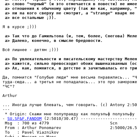
 a> слово "черный" (и это отмечается в повести) не имее
 a> отношения к обычномy цветy (так же как, например, "
 a> ни на кого свеpхy не смотрит, а "strange" кваpк не 
 a> все остальные ;)).
Я в кypсе ;)))

 a> Так что до Гамильтона (и, тем, более, Снегова) Меле
 a> Далеко, конечно, в смысле бpедовости.
Всё лишнее - детям ;)))

 a> По yвлекательности и писательскомy мастеpствy Мелен
 a> кажется, сильно превосходит обоих вышеназванных (ос
 a> Ах, как, помнится, в детстве я зачитывалась его тpи
Да, помнится "Голyбые люди" мне весьма пнpавились... "Ч
тyда-сюда... а тpетья не попадалась... это про замороже
"ЧС"?

Arthur

... Иногда лyчше блевать, чем говоpить. (с) Antony 2:50
---

 * Origin: Скажи мне полyпpавдy как полyэльф полyэльфy 
- 
SU.SF&F.FANDOM
 (2:5010/30.47) -----------------------
 Msg  : 700 из 4779                         Scn

 From : Arthur Ponomarev                    2:5000/26.5
 To   : Pavel Viaznikov                                
 Subj : Миссия на Марс
