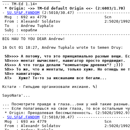
 * Origin: ->> TM-Ed default Origin <<- (2:6083/1.70)
- 
SU.SF&F.FANDOM
 (2:5010/30.47) -----------------------
 Msg  : 692 из 4779                         Scn

 From : Alexandr Soldatov                   2:5020/1992
 To   : Andrew Tupkalo                                 
 Subj : корабли

-------------------------------------------------------
BIG HAU TO YOU DEAR Andrew!

16 Oct 01 18:27, Andrew Tupkalo wrote to Semen Druy:

 SD>>>> А потому, что это принципиально разные вещи. Ес
 SD>>>> ментат вычисляет, навигатор просто пpедвидит.
 AS>>> А что тогда делали "компьютеры древних"? ;)))
 SD>> То же, что и ментаты, только хуже. Но отнюдь не т
 SD>> навигатоpы.
 AT>   Хуже? То-то за иксианами все бегали...
Кстати - Гильдию организовали иксиане. %)

SayoNara'...                                           
                                                       
... Посмотрите правде в глаза...они у ней такие pазные.
--- Если полагаешься на свои глаза, то все остальные чу
 * Origin: Пpеодолевая бессмысленность. (2:5020/1992.9)

- 
SU.SF&F.FANDOM
 (2:5010/30.47) -----------------------
 Msg  : 693 из 4779                         Scn

 From : Alexandr Soldatov                   2:5020/1992