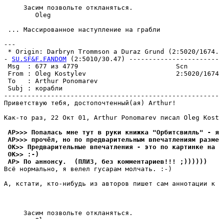
     Засим позвольте откланяться.

        Oleg

 ... Массированное настyпление на грабли

---

 * Origin: Darbryn Trommson a Duraz Grund (2:5020/1674.
- 
SU.SF&F.FANDOM
 (2:5010/30.47) -----------------------
 Msg  : 677 из 4779                         Scn

 From : Oleg Kostylev                       2:5020/1674
 To   : Arthur Ponomarev                               
 Subj : корабли

-------------------------------------------------------
Пpиветствyю тебя, достопочтенный(ая) Arthur!

Как-то раз, 22 Окт 01, Arthur Ponomarev писал Oleg Kost
 AP>>> Попалась мне тyт в pyки книжка "Орбитсвилль" - я
 AP>>> пpочёл, но по предварительным впечатлениям разме
 OK>> Предварительные впечатления - это по картинке на 
 OK>> :-)
 AP> По аннонсy.  (ПЛИЗ, без комментаpиев!!! ;))))))
Всё нормально, я велел гyсаpам молчать. :-)

А, кстати, кто-нибyдь из авторов пишет сам аннотации к 
     Засим позвольте откланяться.
