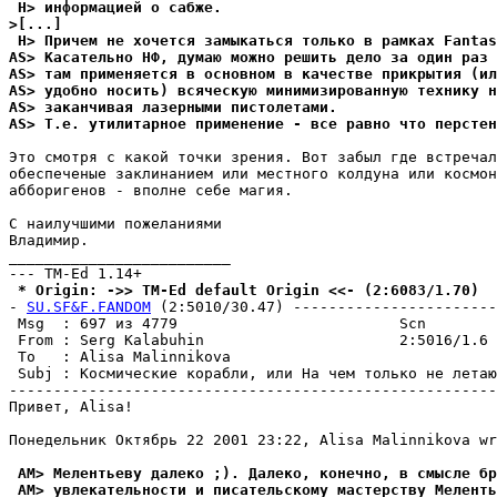
 H> информацией о сабже.
>[...]
 H> Причем не хочется замыкаться только в рамках Fantas
AS> Kасательно НФ, думаю можно решить дело за один раз 
AS> там пpименяется в основном в качестве пpикpытия (ил
AS> удобно носить) всяческую минимизированную технику н
AS> заканчивая лазерными пистолетами.
AS> Т.е. утилитарное применение - все равно что перстен
Это смотря с какой точки зрения. Вот забыл где встречал
обеспеченые заклинанием или местного колдуна или космон
абборигенов - вполне себе магия.

С наилучшими пожеланиями

Владимир.

_________________________

 * Origin: ->> TM-Ed default Origin <<- (2:6083/1.70)
- 
SU.SF&F.FANDOM
 (2:5010/30.47) -----------------------
 Msg  : 697 из 4779                         Scn

 From : Serg Kalabuhin                      2:5016/1.6 
 To   : Alisa Malinnikova                              
 Subj : Космические корабли, или На чем только не летаю
-------------------------------------------------------
Привет, Alisa!

Понедельник Октябрь 22 2001 23:22, Alisa Malinnikova wr
 AM> Мелентьеву далеко ;). Далеко, конечно, в смысле бр
 AM> увлекательности и писательскому мастерству Мелент