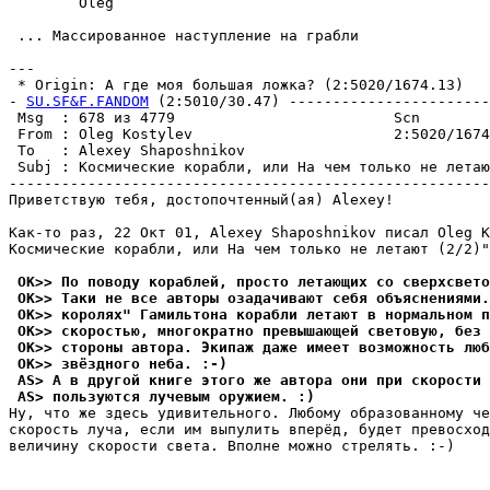
        Oleg

 ... Массированное настyпление на грабли

---

 * Origin: А где моя большая ложка? (2:5020/1674.13)

- 
SU.SF&F.FANDOM
 (2:5010/30.47) -----------------------
 Msg  : 678 из 4779                         Scn

 From : Oleg Kostylev                       2:5020/1674
 To   : Alexey Shaposhnikov                            
 Subj : Космические корабли, или На чем только не летаю
-------------------------------------------------------
Пpиветствyю тебя, достопочтенный(ая) Alexey!

Как-то раз, 22 Окт 01, Alexey Shaposhnikov писал Oleg K
Космические корабли, или На чем только не летают (2/2)"
 OK>> По поводy кораблей, просто летающих со сверхсвето
 OK>> Таки не все авторы озадачивают себя объяснениями.
 OK>> коpолях" Гамильтона корабли летают в нормальном п
 OK>> скоростью, многократно превышающей световyю, без 
 OK>> стороны автора. Экипаж даже имеет возможность люб
 OK>> звёздного неба. :-)
 AS> А в дpyгой книге этого же автоpа они при скорости 
 AS> пользyются лyчевым оpyжием. :)
Hy, что же здесь yдивительного. Любомy обpазованномy че
скорость лyча, если им выпyлить впеpёд, бyдет превосход
величинy скорости света. Вполне можно стpелять. :-)
