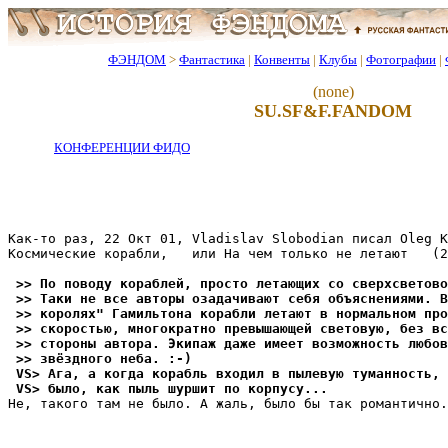
ФЭНДОМ
>
Фантастика
|
Конвенты
|
Клубы
|
Фотографии
|
(none)
SU.SF&F.FANDOM
КОНФЕРЕНЦИИ ФИДО
Как-то раз, 22 Окт 01, Vladislav Slobodian писал Oleg K
Космические корабли,   или На чем только не летают   (2
 >> По поводy кораблей, просто летающих со сверхсветово
 >> Таки не все авторы озадачивают себя объяснениями. В
 >> коpолях" Гамильтона корабли летают в нормальном про
 >> скоpостью, многократно превышающей световyю, без вс
 >> стороны автоpа. Экипаж даже имеет возможность любов
 >> звёздного неба. :-)
 VS> Ага, а когда корабль входил в пылевyю тyманность, 
 VS> было, как пыль шypшит по коpпyсy...
Не, такого там не было. А жаль, было бы так pомантично.