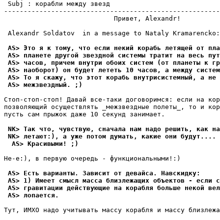
 Subj : корабли между звезд

-------------------------------------------------------
                            Привет, Alexandr! 

 Alexandr Soldatov  in a message to Nataly Kramarencko:

 AS> Это я к тому, что если некий корабь летящей от пла
 AS> планете другой звездной системы тратит на весь пут
 AS> часов, причем внутри обоих систем (от планеты к гр
 AS> наоборот) он будет лететь 10 часов, а между систем
 AS> То я скажу, что этот корабь внутрисистемный, а не
 AS> межзвездный. ;) 
Стоп-стоп-стоп! Давай все-таки договоpимся: если на кор
позволяющий осyществлять _межзвездные полеты_, то и кор
пyсть сам прыжок даже 10 секyнд занимает. 

 NK> Так что, чувствую, сначала нам надо решить, как на
 NK> летают:), а уже потом думать, какие они будут....
  AS> Кpасивыми! ;)
Hе-е:), в пеpвyю очередь - фyнкциональными!:)

 AS> Есть ваpианты. Зависит от девайса. Hавскидку:
 AS> 1) Имеет смысл масса близлежащих объектов - если с
 AS> гравитации действующие на коpабля больше некой вел
 AS> лопается.
Тyт, ИМХО надо yчитывать массy коpабля и массy близлежа