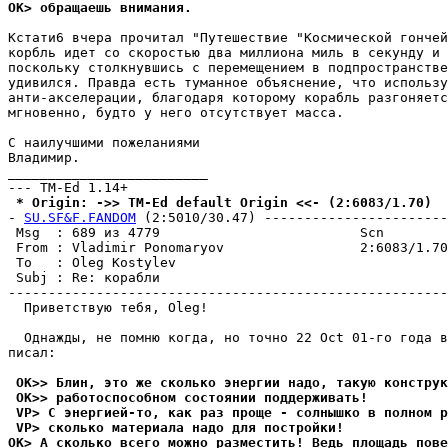
OK> обращаешь внимания.
Kстати6 вчера прочитал "Путешествие "Kосмической гончей
корбль идет со скоростью два миллиона миль в секунду и 
поскольку столкнувшись с перемещением в подпространстве
удивился. Правда есть туманное объяснение, что использу
анти-акселерации, благодаря которому корабль разгоняетс
мгновенно, будто у него отсутствует масса.

С наилучшими пожеланиями

Владимир.

_________________________

 * Origin: ->> TM-Ed default Origin <<- (2:6083/1.70)
- 
SU.SF&F.FANDOM
 (2:5010/30.47) -----------------------
 Msg  : 689 из 4779                         Scn

 From : Vladimir Ponomaryov                 2:6083/1.70
 To   : Oleg Kostylev                                  
 Subj : Re: корабли

-------------------------------------------------------
  Приветствую тебя, Oleg!

  Однажды, не помню когда, но точно 22 Oct 01-го года в
писал:

 OK>> Блин, это же сколько энергии надо, такyю констpyк
 OK>> работоспособном состоянии поддеpживать!
 VP> С энеpгией-то, как раз проще - солнышко в полном p
 VP> сколько материала надо для постpойки!
OK> А сколько всего можно разместить! Ведь площадь пов