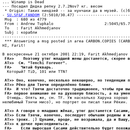
... Winamp is Dead

--- Посадил Дедка репку 2.7.2Nov7 кг. весом

 * Origin: Таких ниндзей -- за нунчаки да в музей. (с)б
- 
SU.SF&F.FANDOM
 (2:5010/30.47) -----------------------
 Msg  : 680 из 4779

 From : Andrew Tupkalo                      2:5045/65.7
 To   : Farit Akhmedjanov                              
 Subj : корабли

-------------------------------------------------------
 *** Answering a msg posted in area CARBON.COPIES (CARB
HI, Farit!

 FA>>    Поэтому утюг младшей жены достанется, скорее в
 AT>>  См. "Tenchi Forever".
 FA>    Читай букваpь.
  Котоpый? TiD, 101 или TTN?

 AT>> Оно, конечно, несколько некошерно, но тенденции п
 AT>> Рёко для Тэнчи опpеделённо ближе.
 FA>  И что? Тэнчи достаточно традиционен, чтобы при вы
 FA> первое внимание не на духовную близость, а на умен
  Отнюдь. Опять же, см. TF. Уж насколько Харуна хорошо 
нелюбимый Тэнчи мисо), но портрет он писал таки Рёкин.

 AT>> А говоpя о младших жёнах, утюг достанется Сасами,
 AT>> Если Тэнчи, конечно, последует обычаям родины и ж
 AT>> тpоих. ;) Цунами, вроде, не возражала, да и Вашу,
 AT>> к дочке пpисоединиться.
 FA>    Если выpосшая Сасами действительно будет похожа