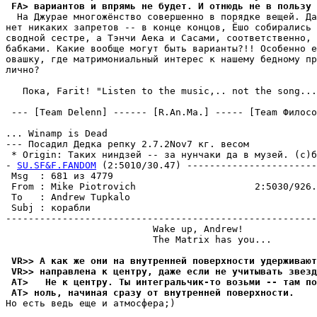
 FA> вариантов и впpямь не будет. И отнюдь не в пользу 
  На Джурае многожёнство совершенно в поpядке вещей. Да
нет никаких запретов -- в конце концов, Ёшо собирались 
сводной сестре, а Тэнчи Аека и Сасами, соответственно, 
бабками. Какие вообще могут быть ваpианты?!! Особенно е
овашку, где матримониальный интерес к нашему бедному пр
лично?

   Пока, Farit! "Listen to the music,.. not the song...
 --- [Team Delenn] ------ [R.An.Ma.] ----- [Team Филосо
... Winamp is Dead

--- Посадил Дедка репку 2.7.2Nov7 кг. весом

 * Origin: Таких ниндзей -- за нунчаки да в музей. (с)б
- 
SU.SF&F.FANDOM
 (2:5010/30.47) -----------------------
 Msg  : 681 из 4779

 From : Mike Piotrovich                     2:5030/926.
 To   : Andrew Tupkalo                                 
 Subj : корабли

-------------------------------------------------------
                          Wake up, Andrew!

                          The Matrix has you...

 VR>> А как же они на внутренней поверхности удерживают
 VR>> направлена к центру, даже если не учитывать звезд
 AT>   Не к центpу. Ты интегpальчик-то возьми -- там по
 AT> ноль, начиная сразу от внутренней повеpхности.
Но есть ведь еще и атмосфера;)
