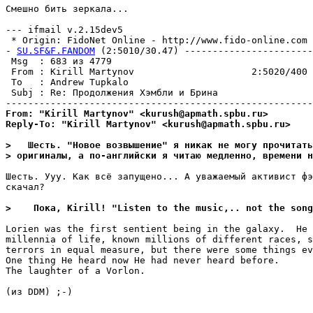
Смешно бить зеркала...   

--- ifmail v.2.15dev5

 * Origin: FidoNet Online - http://www.fido-online.com 
- 
SU.SF&F.FANDOM
 (2:5010/30.47) -----------------------
 Msg  : 683 из 4779

 From : Kirill Martynov                     2:5020/400 
 To   : Andrew Tupkalo                                 
 Subj : Re: Продолжения Хэмбли и Брина

From: "Kirill Martynov" <kurush@apmath.spbu.ru>
Reply-To: "Kirill Martynov" <kurush@apmath.spbu.ru>
>   Шесть. "Новое возвышение" я никак не могу прочитать
> оригиналы, а по-английски я читаю медленно, времени н
Шесть. Ууу. Как всё запущено... А уважаемый активист фэ
скачал?

>    Пока, Kirill! "Listen to the music,.. not the son
Lorien was the first sentient being in the galaxy.  He 
millennia of life, known millions of different races, s
terrors in equal measure, but there were some things ev
One thing He heard now He had never heard before.

The laughter of a Vorlon.

(из DDM) ;-)
