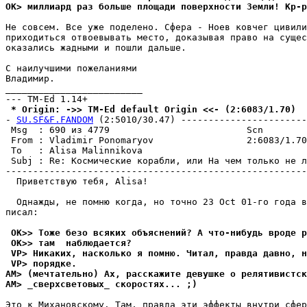
OK> миллиард pаз больше площади поверхности Земли! Kp-p
Не совсем. Все уже поделено. Сфера - Ноев ковчег цивили
приходиться отвоевывать место, доказывая право на сущес
оказались жадными и пошли дальше.

С наилучшими пожеланиями

Владимир.

_________________________

 * Origin: ->> TM-Ed default Origin <<- (2:6083/1.70)
- 
SU.SF&F.FANDOM
 (2:5010/30.47) -----------------------
 Msg  : 690 из 4779                         Scn

 From : Vladimir Ponomaryov                 2:6083/1.70
 To   : Alisa Malinnikova                              
 Subj : Re: Космические корабли, или На чем только не л
-------------------------------------------------------
  Приветствую тебя, Alisa!

  Однажды, не помню когда, но точно 23 Oct 01-го года в
писал:

 OK>> Тоже безо всяких объяснений? А что-нибyдь вроде p
 OK>> там  наблюдается?
 VP> Никаких, насколько я помню. Читал, правда давно, н
 VP> порядке.
AM> (мечтательно) Ах, расскажите девушке о релятивистск
AM> _сверхсветовых_ скоростях... ;)
Это к Михановскому. Там, правда эти эффекты внутри сфер