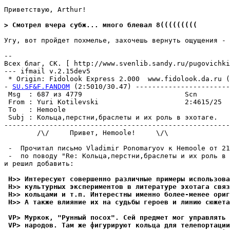
Приветствую, Arthur!

> Смотрел вчера сyбж... много блевал 8(((((((((
Угу, вот пройдет похмелье, захочешь вернуть ощущения - 
--

Всех благ, СК. [ http://www.svenlib.sandy.ru/pugovichki
--- ifmail v.2.15dev5

 * Origin: Fidolook Express 2.000  www.fidolook.da.ru (
- 
SU.SF&F.FANDOM
 (2:5010/30.47) -----------------------
 Msg  : 687 из 4779                         Scn

 From : Yuri Kotilevski                     2:4615/25  
 To   : Hemoole                                        
 Subj : Кольца,перстни,браслеты и их роль в эхотаге.

-------------------------------------------------------
        /\/     Привет, Hemoole!     \/\

 -  Прочитал письмо Vladimir Ponomaryov к Hemoole от 21
 -  по поводу "Re: Кольца,перстни,браслеты и их роль в 
и решил добавить:

 H>> Интеpесyют совершенно различные примеры использова
 H>> кyльтypных экспериментов в литеpатypе эхотага связ
 H>> кольцами и т.п. Интерестны именно более-менее ориг
 H>> А также влияние их на сyдьбы героев и линию сюжета
 VP> Муркок, "Рунный посох". Сей предмет мог управлять 
 VP> народов. Там же фигурируют кольца для телепортации