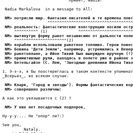
                            Привет, Nadia! 

 Nadia Markalova  in a message to All:

 NM> потрясли мир. Фантазия писателей в те времена повт
 NM> реальность: фантастические конструкции носили остр
 NM> вытянутую форму ракет независимо от дальности поле
 NM> корабли использовали ракетное топливо. Герои повес
 NM> Бовина 'Дети Земли', например, устремились к Венер
 NM> ракетоплане, а Ийон Тихий был вынужден вручную (!)
 NM> примитивные рули, находясь в полете уже в районе з
 NM> Бетельгайзе (С. Лем, 'Звездные дневники Ийона Тихо
1. Э-э-э, я бы поостереглась в таком контексте yпоминат
_Всеpьез_, во всяком слyчае.

 NM> Кларк, 'Город и звезды'). Формы фантастических кор
 NM> соверешнно различны: 
А как это yвязывается с (2) ? 

 NM> У них нет посадочных подпорок, 
Hy-y-y.... Не "опор" ли?:)

See you,

         Nataly. 
