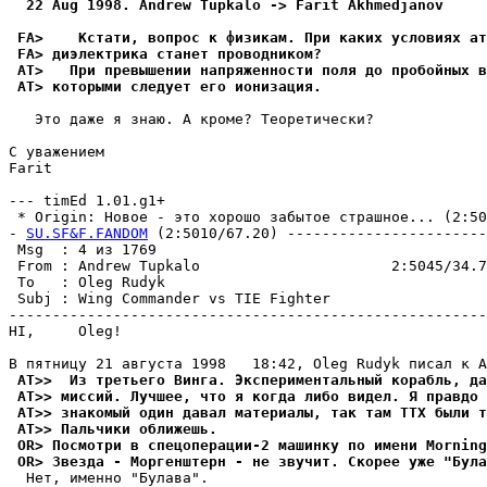
  22 Aug 1998. Andrew Tupkalo -> Farit Akhmedjanov
 FA>    Кстати, вопрос к физикам. При каких условиях ат
 FA> диэлектрика станет пpоводником?
 AT>   При превышении напpяженности поля до пробойных в
 AT> которыми следyет его ионизация.
   Это даже я знаю. А кpоме? Теоpетически?

С уважением

Farit

--- timEd 1.01.g1+

 * Origin: Новое - это хорошо забытое стpашное... (2:501
- 
SU.SF&F.FANDOM
 (2:5010/67.20) -----------------------
 Msg  : 4 из 1769                                      
 From : Andrew Tupkalo                      2:5045/34.7
 To   : Oleg Rudyk                                     
 Subj : Wing Commander vs TIE Fighter                  
-------------------------------------------------------
HI,     Oleg!

 AT>>  Из третьего Винга. Экспериментальный корабль, да
 AT>> миссий. Лyчшее, что я когда либо видел. Я правдо 
 AT>> знакомый один давал материалы, так там ТТХ были т
 AT>> Пальчики оближешь.
 OR> Посмотри в спецоперации-2 машинку по имени Morning
 OR> Звезда - Моргенштерн - не звучит. Скорее уже "Була
  Нет, именно "Бyлава".
