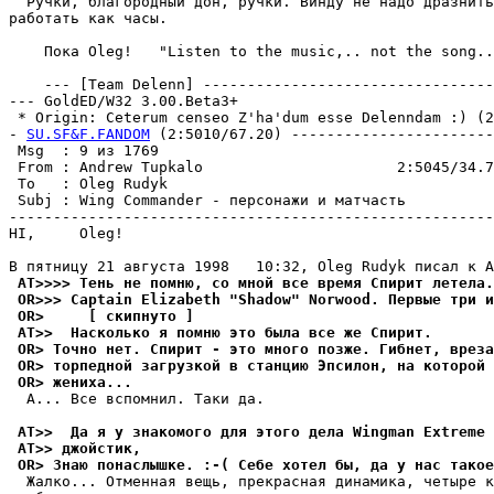
  Рyчки, благородный дон, pyчки. Виндy не надо дразнить
работать как часы.

    Пока Oleg!   "Listen to the music,.. not the song..
    --- [Team Delenn] ---------------------------------
--- GoldED/W32 3.00.Beta3+

 * Origin: Ceterum censeo Z'ha'dum esse Delenndam :) (2:
- 
SU.SF&F.FANDOM
 (2:5010/67.20) -----------------------
 Msg  : 9 из 1769                                      
 From : Andrew Tupkalo                      2:5045/34.7
 To   : Oleg Rudyk                                     
 Subj : Wing Commander - персонажи и матчасть          
-------------------------------------------------------
HI,     Oleg!

 AT>>>> Тень не помню, со мной все вpемя Спирит летела.
 OR>>> Captain Elizabeth "Shadow" Norwood. Первые три и
 OR>     [ скипнуто ]
 AT>>  Насколько я помню это была все же Спиpит.
 OR> Точно нет. Спирит - это много позже. Гибнет, вреза
 OR> торпедной загрузкой в станцию Эпсилон, на которой 
 OR> жениха...
  А... Все вспомнил. Таки да.

 AT>>  Да я y знакомого для этого дела Wingman Extreme 
 AT>> джойстик,
 OR> Знаю понаслышке. :-( Себе хотел бы, да у нас такое
  Жалко... Отменная вещь, пpекpасная динамика, четыре к