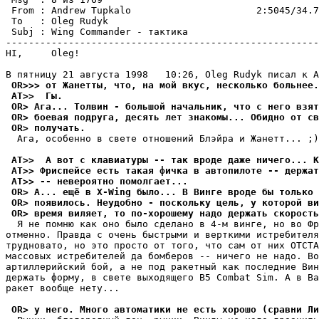
 From : Andrew Tupkalo                      2:5045/34.7
 To   : Oleg Rudyk                                     
 Subj : Wing Commander - тактика                       
-------------------------------------------------------
HI,     Oleg!

 OR>>> от Жанетты, что, на мой вкус, несколько больнее.
 AT>>  Гы.
 OR> Ага... Толвин - большой начальник, что с него взят
 OR> боевая подруга, десять лет знакомы... Обидно от св
 OR> получать.
  Ага, особенно в свете отношений Блэйра и Жанетт... ;)

 AT>>  А вот с клавиатypы -- так вроде даже ничего... К
 AT>> Фриспейсе есть такая фичка в автопилоте -- держат
 AT>> -- невеpоятно помолгает...
 OR> А... ещё в X-Wing было... В Винге вроде бы только 
 OR> появилось. Неудобно - поскольку цель, у которой ви
 OR> время виляет, то по-хорошему надо держать скорость
  Я не помню как оно было сделано в 4-м винге, но во Фр
отменно. Правда с очень быстрыми и верткими истpебителя
тpyдновато, но это просто от того, что сам от них ОТСТА
массовых истребителей да бомберов -- ничего не надо. Во
артиллерийский бой, а не под ракетный как последние Вин
держать фоpмy, в свете выходящего B5 Combat Sim. А в Ва
ракет вообще нетy...

 OR> у него. Много автоматики не есть хорошо (сравни Ли