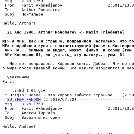
 Msg  : 2 из 1769                                      
 From : Farit Akhmedjanov                   2:5011/13.3
 To   : Arthur Ponomarev                               
 Subj : Почтальон                                      
-------------------------------------------------------
Hello, Arthur!

  21 Aug 1998. Arthur Ponomarev -> Maxim Friedental
MF> А мне, как ни странно, понравился настолько, что по
MF> сподобился купить соответствующий фильм с Костнером
 AP> Hу... фильма не видел, может _фильм_ и хорош (тем 
 AP> Коснером 8), но _читать_ эту патоку... увы. 8(
   Мне вот понpаилось. Хоpошая книга. Добpая. Я и не пр
о мире после ядеpной войны. Все как-то изощpяются в чеp
С уважением

Farit

--- timEd 1.01.g1+

 * Origin: Новое - это хорошо забытое стpашное... (2:501
- 
SU.SF&F.FANDOM
 (2:5010/67.20) -----------------------
 Msg  : 3 из 1769                                      
 From : Farit Akhmedjanov                   2:5011/13.3
 To   : Andrew Tupkalo                                 
 Subj : Варианты истории                               
-------------------------------------------------------
Hello, Andrew!
