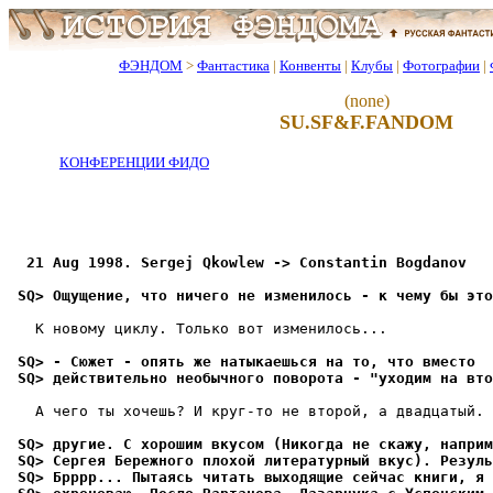
ФЭНДОМ
>
Фантастика
|
Конвенты
|
Клубы
|
Фотографии
|
(none)
SU.SF&F.FANDOM
КОНФЕРЕНЦИИ ФИДО
  21 Aug 1998. Sergej Qkowlew -> Constantin Bogdanov
 SQ> Ощущение, что ничего не изменилось - к чему бы это
   К новому циклу. Только вот изменилось...

 SQ> - Сюжет - опять же натыкаешься на то, что вместо
 SQ> действительно необычного поворота - "уходим на вто
   А чего ты хочешь? И кpуг-то не второй, а двадцатый.

 SQ> дpугие. С хорошим вкусом (Никогда не скажу, наприм
 SQ> Сеpгея Бережного плохой литературный вкус). Pезуль
 SQ> Бpppp... Пытаясь читать выходящие сейчас книги, я 