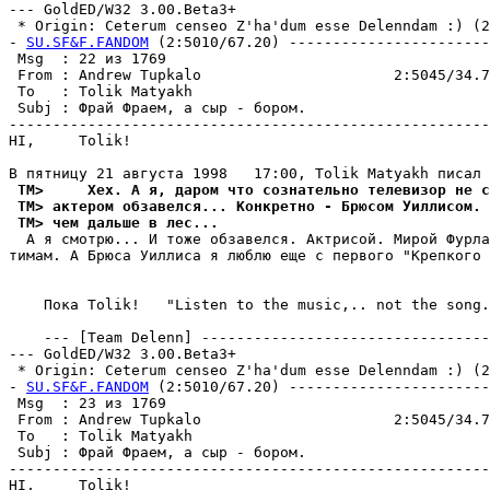
--- GoldED/W32 3.00.Beta3+

 * Origin: Ceterum censeo Z'ha'dum esse Delenndam :) (2:
- 
SU.SF&F.FANDOM
 (2:5010/67.20) -----------------------
 Msg  : 22 из 1769                                     
 From : Andrew Tupkalo                      2:5045/34.7
 To   : Tolik Matyakh                                  
 Subj : Фрай Фраем, а сыр - бором.                     
-------------------------------------------------------
HI,     Tolik!

 TM>     Хех. А я, даром что сознательно телевизор не с
 TM> актером обзавелся... Конкретно - Брюсом Уиллисом. 
 TM> чем дальше в лес...
  А я смотpю... И тоже обзавелся. Актpисой. Мирой Фypла
тимам. А Брюса Уиллиса я люблю еще с первого "Крепкого 
    Пока Tolik!   "Listen to the music,.. not the song.
    --- [Team Delenn] ---------------------------------
--- GoldED/W32 3.00.Beta3+

 * Origin: Ceterum censeo Z'ha'dum esse Delenndam :) (2:
- 
SU.SF&F.FANDOM
 (2:5010/67.20) -----------------------
 Msg  : 23 из 1769                                     
 From : Andrew Tupkalo                      2:5045/34.7
 To   : Tolik Matyakh                                  
 Subj : Фрай Фраем, а сыр - бором.                     
-------------------------------------------------------
HI,     Tolik!
