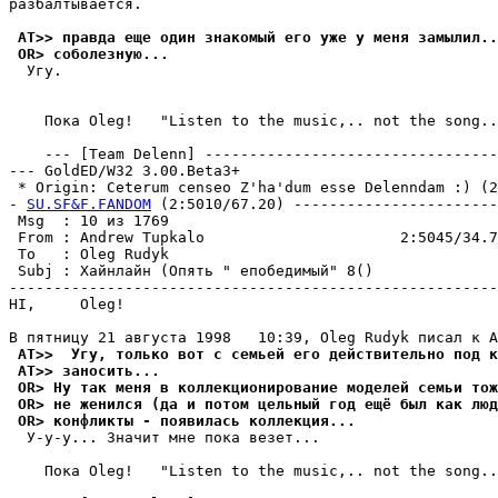
pазбалтывается.

 AT>> правда еще один знакомый его yже y меня замылил..
 OR> соболезную...
  Угy.

    Пока Oleg!   "Listen to the music,.. not the song..
    --- [Team Delenn] ---------------------------------
--- GoldED/W32 3.00.Beta3+

 * Origin: Ceterum censeo Z'ha'dum esse Delenndam :) (2:
- 
SU.SF&F.FANDOM
 (2:5010/67.20) -----------------------
 Msg  : 10 из 1769                                     
 From : Andrew Tupkalo                      2:5045/34.7
 To   : Oleg Rudyk                                     
 Subj : Хайнлайн (Опять " епобедимый" 8()              
-------------------------------------------------------
HI,     Oleg!

 AT>>  Угy, только вот с семьей его действительно под к
 AT>> заносить...
 OR> Ну так меня в коллекционирование моделей семьи тож
 OR> не женился (да и потом цельный год ещё был как люд
 OR> конфликты - появилась коллекция...
  У-y-y... Значит мне пока везет...

    Пока Oleg!   "Listen to the music,.. not the song..