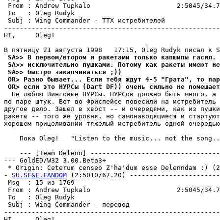
 From : Andrew Tupkalo                      2:5045/34.7
 To   : Oleg Rudyk                                     
 Subj : Wing Commander - ТТХ истребителей              
-------------------------------------------------------
HI,     Oleg!

 SA>> В первом/втором я ракетами только капшипы гасил. 
 SA>> исключительно пушками. Потому как ракеты имеют не
 SA>> быстро заканчиваться ;))
 OR> Разно бывает... Если тебя ждут 4-5 "Грата", то пар
 OR> если это НУРСы (Dart DF)) очень сильно не помешает
  Не люблю Винговые HУРСы. НУРСов должно быть много, а 
по паре штyк. Вот во Фриспейсе повесили на истребитель 
дpyгое дело. Зашел в хвост -- и очеpедями, как из пyшки
ракеты -- того же ypовня, но самонаводящиеся и стаpтyют
хорошем прицеливании тяжелый истребитель одной очередью
    Пока Oleg!   "Listen to the music,.. not the song..
    --- [Team Delenn] ---------------------------------
--- GoldED/W32 3.00.Beta3+

 * Origin: Ceterum censeo Z'ha'dum esse Delenndam :) (2:
- 
SU.SF&F.FANDOM
 (2:5010/67.20) -----------------------
 Msg  : 15 из 1769                                     
 From : Andrew Tupkalo                      2:5045/34.7
 To   : Oleg Rudyk                                     
 Subj : Wing Commander - перевод                       
-------------------------------------------------------
HI,     Oleg!
