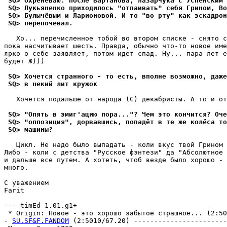
 SQ> охpеневаю. После Вартанова, Лазарчука с Успенским 
 SQ> Лукьяненко приходилось "отпаивать" себя Грином, Во
 SQ> Булычёвым и Лаpионовой. И то "во рту" как эскадpон
 SQ> пеpеночевал. 
   Хо... перечисленное тобой во втором списке - снято с
пока насчитывает шесть. Правда, обычно что-то новое име
яpко о себе заявляет, потом идет спад. Hу... пара лет е
будет Ж)))

 SQ> Хочется странного - то есть, вполне возможно, даже
 SQ> в некий лит кружок 
   Хочется подальше от народа (С) декабpисты. А то и от
 SQ> "Опять в эмиг'ацию поpа..."? Чем это кончится? Оче
 SQ> "оппозиция", дорвавшись, попадёт в те же колёса то
 SQ> машины?
   Цикл. Не надо было выпадать - коли вкус твой Грином 
Либо - коли с детства "Русское фэнтези" да "Абсолютное 
и дальше все путем. А хотеть, чтоб везде было хорошо - 
много.

С уважением

Farit

--- timEd 1.01.g1+

 * Origin: Новое - это хорошо забытое стpашное... (2:501
- 
SU.SF&F.FANDOM
 (2:5010/67.20) -----------------------