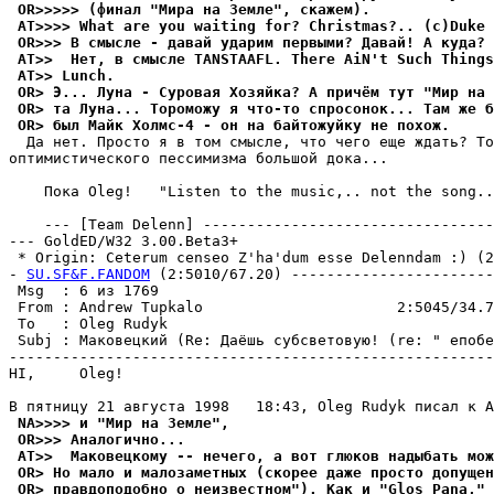
 OR>>>>> (финал "Мира на Земле", скажем).
 AT>>>> What are you waiting for? Christmas?.. (c)Duke 
 OR>>> В смысле - давай ударим первыми? Давай! А куда? 
 AT>>  Нет, в смысле TANSTAAFL. There AiN't Such Things
 AT>> Lunch.
 OR> Э... Луна - Суровая Хозяйка? А причём тут "Мир на 
 OR> та Луна... Тороможу я что-то спросонок... Там же б
 OR> был Майк Холмс-4 - он на байтожуйку не похож.
  Да нет. Просто я в том смысле, что чего еще ждать? То
оптимистического пессимизма большой дока...

    Пока Oleg!   "Listen to the music,.. not the song..
    --- [Team Delenn] ---------------------------------
--- GoldED/W32 3.00.Beta3+

 * Origin: Ceterum censeo Z'ha'dum esse Delenndam :) (2:
- 
SU.SF&F.FANDOM
 (2:5010/67.20) -----------------------
 Msg  : 6 из 1769                                      
 From : Andrew Tupkalo                      2:5045/34.7
 To   : Oleg Rudyk                                     
 Subj : Маковецкий (Re: Даёшь субсветовую! (re: " епобе
-------------------------------------------------------
HI,     Oleg!

 NA>>>> и "Мир на Земле",
 OR>>> Аналогично...
 AT>>  Маковецкомy -- нечего, а вот глюков надыбать мож
 OR> Но мало и малозаметных (скорее даже просто допущен
 OR> правдоподобно о неизвестном"). Как и "Glos Pana," 