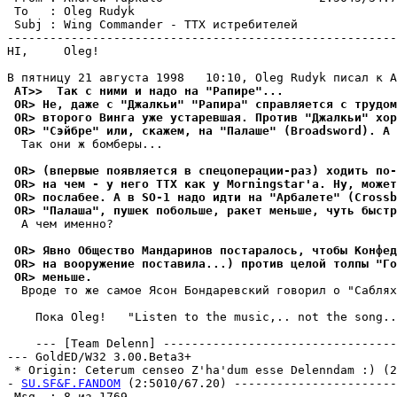
 To   : Oleg Rudyk                                     
 Subj : Wing Commander - ТТХ истребителей              
-------------------------------------------------------
HI,     Oleg!

 AT>>  Так с ними и надо на "Рапире"...
 OR> Не, даже с "Джалкьи" "Рапира" справляется с трудом
 OR> второго Винга уже устаревшая. Против "Джалкьи" хор
 OR> "Сэйбре" или, скажем, на "Палаше" (Broadsword). А 
  Так они ж бомбеpы...

 OR> (впервые появляется в спецоперации-раз) ходить по-
 OR> на чем - у него ТТХ как у Morningstar'а. Ну, может
 OR> послабее. А в SO-1 надо идти на "Арбалете" (Crossb
 OR> "Палаша", пушек побольше, ракет меньше, чуть быстр
  А чем именно?

 OR> Явно Общество Мандаринов постаралось, чтобы Конфед
 OR> на вооружение поставила...) против целой толпы "Го
 OR> меньше.
  Вроде то же самое Ясон Бондаревский говорил о "Саблях
    Пока Oleg!   "Listen to the music,.. not the song..
    --- [Team Delenn] ---------------------------------
--- GoldED/W32 3.00.Beta3+

 * Origin: Ceterum censeo Z'ha'dum esse Delenndam :) (2:
- 
SU.SF&F.FANDOM
 (2:5010/67.20) -----------------------
 Msg  : 8 из 1769                                      