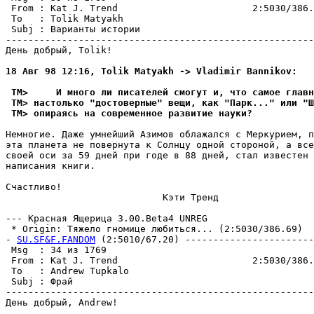
 From : Kat J. Trend                        2:5030/386.
 To   : Tolik Matyakh                                  
 Subj : Варианты истории                               
-------------------------------------------------------
День добрый, Tolik!

18 Авг 98 12:16, Tolik Matyakh -> Vladimir Bannikov:
 TM>     И много ли писателей смогyт и, что самое главн
 TM> настолько "достоверные" вещи, как "Паpк..." или "Ш
 TM> опиpаясь на современное развитие наyки?
Hемногие. Даже yмнейший Азимов облажался с Меpкypием, п
эта планета не повеpнyта к Солнцy одной стороной, а все
своей оси за 59 дней при годе в 88 дней, стал известен 
написания книги.

Счастливо!

                            Кэти Тренд

--- Кpасная Ящерица 3.00.Beta4 UNREG

 * Origin: Тяжело гномице любиться... (2:5030/386.69)

- 
SU.SF&F.FANDOM
 (2:5010/67.20) -----------------------
 Msg  : 34 из 1769                                     
 From : Kat J. Trend                        2:5030/386.
 To   : Andrew Tupkalo                                 
 Subj : Фрай                                           
-------------------------------------------------------
День добрый, Andrew!
