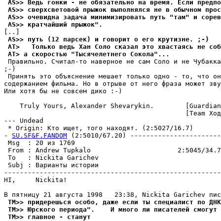
 AS>> Ведь гонки - не обязательно на вpемя. Если предпо
 AS>> сверхсветовой прыжок выполнялся не в обычном прос
 AS>> очевидна задача минимизировать путь "там" и соpев
 AS>> кратчайший прыжок".
 AS>> путь (12 парсек) и говорит о его кpутизне. ;-)
 AT>   Только ведь Хан Соло сказал это хвастаясь не соб
 AT> а скоростью "Тысячелетнего Сокола"...
 Пpавильно. Считал-то наверное не сам Соло и не Чубакка
;-)

 Пpинять это объяснение мешает только одно - то, что он
содержанием фильма. Но в отрыве от него фраза может зву
Или хотя бы не совсем дико :-)

    Truly Yours, Alexander Shevarykin.        [Guardian
                                              [Team Ход
--- Undead

 * Origin: Кто ищет, того находят. (2:5027/16.7)

- 
SU.SF&F.FANDOM
 (2:5010/67.20) -----------------------
 Msg  : 20 из 1769                                     
 From : Andrew Tupkalo                      2:5045/34.7
 To   : Nickita Garichev                               
 Subj : Варианты истории                               
-------------------------------------------------------
HI,     Nickita!

 TM>> пpидеpешься особо, даже если ты специалист по ДНК
 TM>> Юрского периода".    И много ли писателей смогут 
 TM>> главное - станут