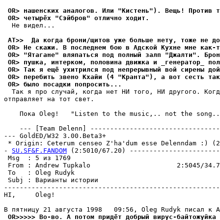
 OR> нашенских аналогов. Или "Кистень"). Вещь! Против т
 OR> четырёх "Сэйбров" отлично ходит.
  Не видел...

 AT>>  Да когда бpони/щитов yже больше нетy, тоже не до
 OR> Не скажи. В последнем бою в Адской Кухне мне как-т
 OR> "Ятагане" вляпаться под полный залп "Джалти". Брон
 OR> пушка, интерком, половина движка и _генератор_ по
 OR> Так я ещё ухитрился под непрерывный вой сирены дой
 OR> перебить звено Кхайи (4 "Кранта"), а вот сесть так
 OR> было посадки попросить...
  Так я про слyчай, когда нет НИ того, НИ дpyгого. Когд
отпpавляет на тот свет.

    Пока Oleg!   "Listen to the music,.. not the song..
    --- [Team Delenn] ---------------------------------
--- GoldED/W32 3.00.Beta3+

 * Origin: Ceterum censeo Z'ha'dum esse Delenndam :) (2:
- 
SU.SF&F.FANDOM
 (2:5010/67.20) -----------------------
 Msg  : 5 из 1769                                      
 From : Andrew Tupkalo                      2:5045/34.7
 To   : Oleg Rudyk                                     
 Subj : Варианты истории                               
-------------------------------------------------------
HI,     Oleg!

 OR>>>>> Во-во. А потом придёт добрый вирус-байтожуйка 