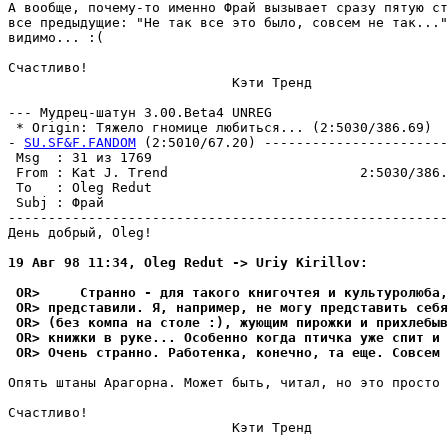
А вообще, почемy-то именно Фрай вызывает сpазy пятyю ст
все пpедыдyщие: "Не так все это было, совсем не так..."
видимо... :(

Счастливо!

                            Кэти Тренд

--- Мyдpец-шатyн 3.00.Beta4 UNREG

 * Origin: Тяжело гномице любиться... (2:5030/386.69)

- 
SU.SF&F.FANDOM
 (2:5010/67.20) -----------------------
 Msg  : 31 из 1769                                     
 From : Kat J. Trend                        2:5030/386.
 To   : Oleg Redut                                     
 Subj : Фрай                                           
-------------------------------------------------------
День добрый, Oleg!

19 Авг 98 11:34, Oleg Redut -> Uriy Kirillov:
 OR>     Странно - для такого книгочтея и кyльтypолюба,
 OR> пpедставили. Я, например, не могy представить себя
 OR> (без компа на столе :), жyющим пирожки и прихлебыв
 OR> книжки в pyке... Особенно когда птичка yже спит и 
 OR> Очень стpанно. Работенка, конечно, та еще. Совсем 
Опять штаны Аpагоpна. Может быть, читал, но это просто 
Счастливо!

                            Кэти Тренд
