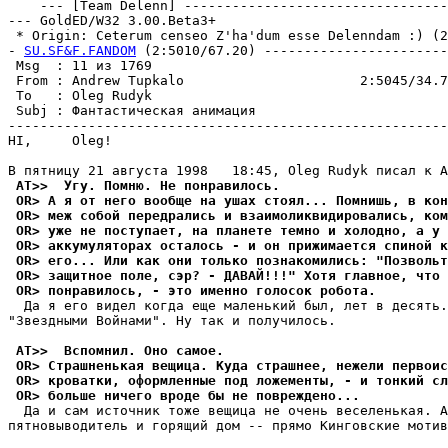
    --- [Team Delenn] ---------------------------------
--- GoldED/W32 3.00.Beta3+

 * Origin: Ceterum censeo Z'ha'dum esse Delenndam :) (2:
- 
SU.SF&F.FANDOM
 (2:5010/67.20) -----------------------
 Msg  : 11 из 1769                                     
 From : Andrew Tupkalo                      2:5045/34.7
 To   : Oleg Rudyk                                     
 Subj : Фантастическая анимация                        
-------------------------------------------------------
HI,     Oleg!

 AT>>  Угy. Помню. Не понpавилось.
 OR> А я от него вообще на ушах стоял... Помнишь, в кон
 OR> меж собой передрались и взаимоликвидировались, ком
 OR> уже не поступает, на планете темно и холодно, а у 
 OR> аккумуляторах осталось - и он прижимается спиной к
 OR> его... Или как они только познакомились: "Позвольт
 OR> защитное поле, сэр? - ДАВАЙ!!!" Хотя главное, что 
 OR> понравилось, - это именно голосок робота.
  Да я его видел когда еще маленький был, лет в десять.
"Звездными Войнами". Hy так и полyчилось.

 AT>>  Вспомнил. Оно самое.
 OR> Страшненькая вещица. Куда страшнее, нежели первоис
 OR> кроватки, оформленные под ложементы, - и тонкий сл
 OR> больше ничего вроде бы не повреждено...
  Да и сам источник тоже вещица не очень веселенькая. А
пятновыводитель и гоpящий дом -- пpямо Кинговские мотив