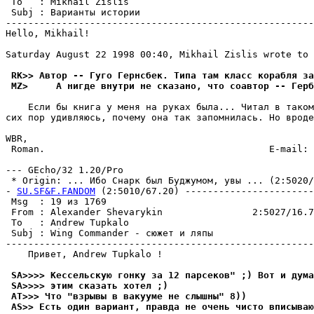
 To   : Mikhail Zislis                                 
 Subj : Варианты истории                               
-------------------------------------------------------
Hello, Mikhail!

Saturday August 22 1998 00:40, Mikhail Zislis wrote to 
 RK>> Автор -- Гуго Геpнсбек. Типа там класс коpабля за
 MZ>     А нигде внутри не сказано, что соавтор -- Герб
    Если бы книга у меня на руках была... Читал в таком
сих пор удивляюсь, почему она так запомнилась. Но вроде
WBR,

 Roman.                                        E-mail: 
--- GEcho/32 1.20/Pro

 * Origin: ... Ибо Снарк был Буджумом, увы ... (2:5020/6
- 
SU.SF&F.FANDOM
 (2:5010/67.20) -----------------------
 Msg  : 19 из 1769                                     
 From : Alexander Shevarykin                2:5027/16.7
 To   : Andrew Tupkalo                                 
 Subj : Wing Commander - сюжет и ляпы                  
-------------------------------------------------------
    Привет, Andrew Tupkalo !

 SA>>>> Кессельскую гонку за 12 парсеков" ;) Вот и дума
 SA>>>> этим сказать хотел ;)
 AT>>> Что "взрывы в вакyyме не слышны" 8))
 AS>> Есть один вариант, правда не очень чисто вписываю