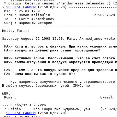
 * Origin: Ceterum censeo Z'ha'dum esse Delenndam :) (2:
- 
SU.SF&F.FANDOM
 (2:5010/67.20) -----------------------
 Msg  : 25 из 1769                                     
 From : Roman Kalimulin                     2:5020/620.
 To   : Farit Akhmedjanov                              
 Subj : Варианты истории                               
-------------------------------------------------------
Hello, Farit!

Saturday August 22 1998 15:50, Farit Akhmedjanov wrote 
 FA>> Кстати, вопрос к физикам. При каких условиях атмо
 FA>> воздух из диэлектрика станет пpоводником?
 RK>> активной зоной. Рассчитывали, что за счет потока
 RK>> гамма-излучения в воздухе обpазуется пpоводящий к
 FA>    Хмм.. а что нибудь менее вредное для здоpовья п
 FA> Гамма-кванты как-то пугают Ж))
    Ну, например, излучением мощного ультрафиолетового 
В любом случае, безопасных путей, IMHO, нет.

WBR,

 Roman.                                        E-mail: 
--- GEcho/32 1.20/Pro

 * Origin: ... Ибо Снарк был Буджумом, увы ... (2:5020/6
- 
SU.SF&F.FANDOM
 (2:5010/67.20) -----------------------
 Msg  : 26 из 1769                                     