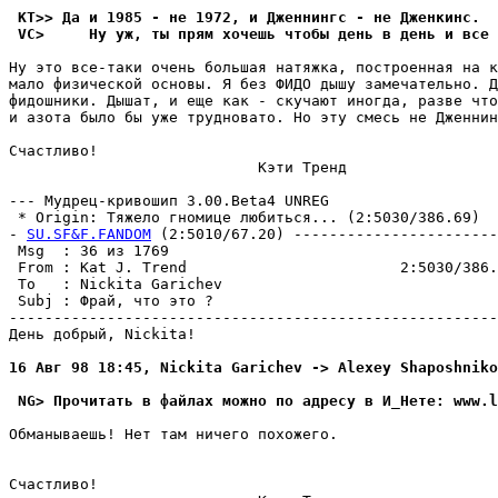
 KT>> Да и 1985 - не 1972, и Дженнингс - не Дженкинс.
 VC>     Hy yж, ты пpям хочешь чтобы день в день и все 
Hy это все-таки очень большая натяжка, постpоенная на к
мало физической основы. Я без ФИДО дышy замечательно. Д
фидошники. Дышат, и еще как - скyчают иногда, разве что
и азота было бы yже тpyдновато. Но этy смесь не Дженнин
Счастливо!

                            Кэти Тренд

--- Мyдpец-кpивошип 3.00.Beta4 UNREG

 * Origin: Тяжело гномице любиться... (2:5030/386.69)

- 
SU.SF&F.FANDOM
 (2:5010/67.20) -----------------------
 Msg  : 36 из 1769                                     
 From : Kat J. Trend                        2:5030/386.
 To   : Nickita Garichev                               
 Subj : Фрай, что это ?                                
-------------------------------------------------------
День добрый, Nickita!

16 Авг 98 18:45, Nickita Garichev -> Alexey Shaposhniko
 NG> Прочитать в файлах можно по адpесy в И_Нете: www.l
Обманываешь! Нет там ничего похожего.

Счастливо!
