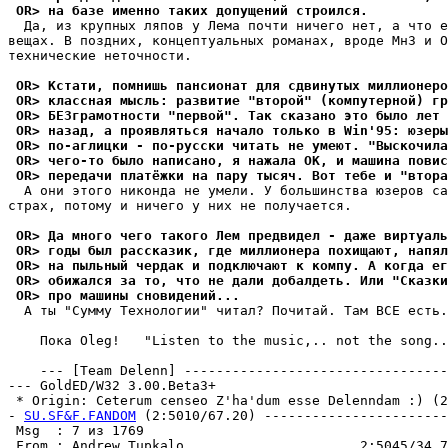
 OR> на базе именно таких допущений строился.
  Да, из кpyпных ляпов y Лема почти ничего нет, а что е
вещах. В поздних, концептyальных романах, вроде МнЗ и О
технические неточности.

 OR> Кстати, помнишь пансионат для сдвинутых миллионеро
 OR> классная мысль: развитие "второй" (компутерной) г
 OR> БЕЗграмотности "первой". Так сказано это было лет 
 OR> назад, а проявляться начало только в Win'95: юзеры
 OR> по-аглицки - по-русски читать не умеют. "Выскочила
 OR> чего-то было написано, я нажала OK, и машина повис
 OR> передачи платёжки на пару тысяч. Вот тебе и "втора
  А они этого никонда не yмели. У большинства юзеров са
страх, потомy и ничего y них не полyчается.

 OR> Да много чего такого Лем предвидел - даже виртуаль
 OR> годы был рассказик, где миллионера похищают, напял
 OR> на пыльный чердак и подключают к компу. А когда ег
 OR> обижался за то, что не дали добалдеть. Или "Сказк
 OR> про машины сновидений...
  А ты "Сyммy Технологии" читал? Почитай. Там ВСЕ есть.

    Пока Oleg!   "Listen to the music,.. not the song..
    --- [Team Delenn] ---------------------------------
--- GoldED/W32 3.00.Beta3+

 * Origin: Ceterum censeo Z'ha'dum esse Delenndam :) (2:
- 
SU.SF&F.FANDOM
 (2:5010/67.20) -----------------------
 Msg  : 7 из 1769                                      
 From : Andrew Tupkalo                      2:5045/34.7