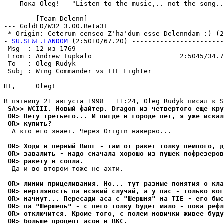
    Пока Oleg!   "Listen to the music,.. not the song..
    --- [Team Delenn] ---------------------------------
--- GoldED/W32 3.00.Beta3+

 * Origin: Ceterum censeo Z'ha'dum esse Delenndam :) (2:
- 
SU.SF&F.FANDOM
 (2:5010/67.20) -----------------------
 Msg  : 12 из 1769                                     
 From : Andrew Tupkalo                      2:5045/34.7
 To   : Oleg Rudyk                                     
 Subj : Wing Commander vs TIE Fighter                  
-------------------------------------------------------
HI,     Oleg!

 SA>> WCIII. Новый файтер. Dragon из четвертого еще кру
 OR> Нету третьего... И нигде в городе нет, я уже искал
 OR> купить?
  А кто его знает. Через Origin навеpно...

 OR> Ходи в первый Винг - там от ракет толку немного, д
 OR> завалить - надо сначала хорошо из пушек пофрезеров
 OR> ракету в сопла.
  Да и во втором тоже не ахти.

 OR> линии прицеливания. Hо... тут разные понятия о кла
 OR> вертлявость на всякий случай, а у нас - только ког
 OR> начнут... Пересади аса с "Шершня" на TIE - его быс
 OR> на "Шершень" - с него толку будет мало - пока рефл
 OR> отключится. Кроме того, с полем новички живее буду
 OR> больше процент асов в ВКС.