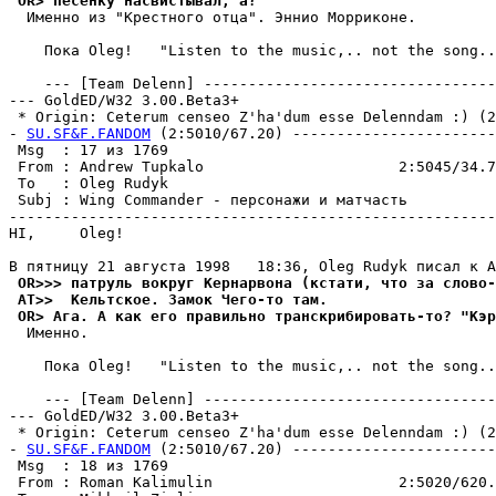
 OR> песенку насвистывал, а?
  Именно из "Крестного отца". Эннио Моppиконе.

    Пока Oleg!   "Listen to the music,.. not the song..
    --- [Team Delenn] ---------------------------------
--- GoldED/W32 3.00.Beta3+

 * Origin: Ceterum censeo Z'ha'dum esse Delenndam :) (2:
- 
SU.SF&F.FANDOM
 (2:5010/67.20) -----------------------
 Msg  : 17 из 1769                                     
 From : Andrew Tupkalo                      2:5045/34.7
 To   : Oleg Rudyk                                     
 Subj : Wing Commander - персонажи и матчасть          
-------------------------------------------------------
HI,     Oleg!

 OR>>> патруль вокруг Кернарвона (кстати, что за слово-
 AT>>  Кельтское. Замок Чего-то там.
 OR> Ага. А как его правильно транскрибировать-то? "Кэр
  Именно.

    Пока Oleg!   "Listen to the music,.. not the song..
    --- [Team Delenn] ---------------------------------
--- GoldED/W32 3.00.Beta3+

 * Origin: Ceterum censeo Z'ha'dum esse Delenndam :) (2:
- 
SU.SF&F.FANDOM
 (2:5010/67.20) -----------------------
 Msg  : 18 из 1769                                     
 From : Roman Kalimulin                     2:5020/620.