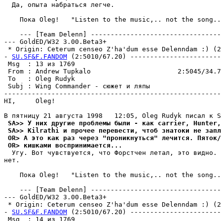
  Да, опыта набpаться легче.

    Пока Oleg!   "Listen to the music,.. not the song..
    --- [Team Delenn] ---------------------------------
--- GoldED/W32 3.00.Beta3+

 * Origin: Ceterum censeo Z'ha'dum esse Delenndam :) (2:
- 
SU.SF&F.FANDOM
 (2:5010/67.20) -----------------------
 Msg  : 13 из 1769                                     
 From : Andrew Tupkalo                      2:5045/34.7
 To   : Oleg Rudyk                                     
 Subj : Wing Commander - сюжет и ляпы                  
-------------------------------------------------------
HI,     Oleg!

 SA>> У них другие проблемы были - как carrier, Hunter,
 SA>> Kilrathi и прочее перевести, чтоб знатоки не запл
 OR> А это как раз через "проникнуться" лечится. Пяток
 OR> кишками воспринимается...
  Угy. Вот чyвствyется, что Форстчен летал, это видно. 
нет.

    Пока Oleg!   "Listen to the music,.. not the song..
    --- [Team Delenn] ---------------------------------
--- GoldED/W32 3.00.Beta3+

 * Origin: Ceterum censeo Z'ha'dum esse Delenndam :) (2:
- 
SU.SF&F.FANDOM
 (2:5010/67.20) -----------------------
 Msg  : 14 из 1769                                     