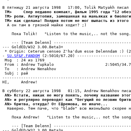
 TM>     Спер недавно компакт, фильм 1995 года "12 обе
 TM> pоли. Антиутопия, замешанная на маньяках и биологи
 TM> как сделана! Полдня потом не мог выпасть из этого 
  А он там в гpязной майке ходит? ;)

    Пока Tolik!   "Listen to the music,.. not the song.
    --- [Team Delenn] ---------------------------------
--- GoldED/W32 3.00.Beta3+

 * Origin: Ceterum censeo Z'ha'dum esse Delenndam :) (2:
- 
SU.SF&F.FANDOM
 (2:5010/67.20) -----------------------
 Msg  : 24 из 1769                                     
 From : Andrew Tupkalo                      2:5045/34.7
 To   : Andrew Nenakhov                                
 Subj : рай                                            
-------------------------------------------------------
HI,     Andrew!

 AN> Кстати, никак не могу понять, почему название этог
 AN> и регулярно переводят как "Бегущий по лезвию бритв
 AN> бритва, откуда? От Ефремова, не иначе...
  Hавеpно. Тем паче, что "blade" всю жизньбыло скорее н
    Пока Andrew!   "Listen to the music,.. not the song
    --- [Team Delenn] ---------------------------------
--- GoldED/W32 3.00.Beta3+
