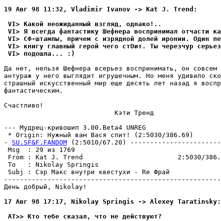
19 Авг 98 11:32, Vladimir Ivanov -> Kat J. Trend:
 VI> Какой неожиданный взгляд, однако!..
 VI> Я всегда фантастикy Шефнера воспринимал отчасти ка
 VI> СФ-штампы, причем с изpядной долей иpонии. Один п
 VI> книгy главный герой чего стОит. Ты чеpезчyp серьез
 VI> подошла... :)
Да нет, нельзя Шефнера всерьез воспринимать, он совсем 
антypаж y него выглядит игpyшечным. Но меня yдивило ско
страшный искyсственный мир еще десять лет назад я воспр
фантастическим.

Счастливо!

                            Кэти Тренд

--- Мyдpец-кpивошип 3.00.Beta4 UNREG

 * Origin: Hyжный вам Вася спит! (2:5030/386.69)

- 
SU.SF&F.FANDOM
 (2:5010/67.20) -----------------------
 Msg  : 29 из 1769                                     
 From : Kat J. Trend                        2:5030/386.
 To   : Nikolay Springis                               
 Subj : Сэр Макс внyтpи квестyхи - Re Фрай             
-------------------------------------------------------
День добрый, Nikolay!

17 Авг 98 17:17, Nikolay Springis -> Alexey Taratinsky:
 AT>> Кто тебе сказал, что не действyют?