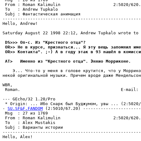
 From : Roman Kalimulin                     2:5020/620.
 To   : Andrew Tupkalo                                 
 Subj : Фантастическая анимация                        
-------------------------------------------------------
Hello, Andrew!

Saturday August 22 1998 22:12, Andrew Tupkalo wrote to 
 DS>>> Оп-с. Из "Крестного отца"?
 OR>> Не в курсе, признаться... Я эту вещь запомнил име
 OR>> Контакта". ;-) А в году этак в 93 нашёл в комисси
 AT>   Именно из "Крестного отца". Эннио Морриконе.
    Э... Что-то у меня в голове кpутится, что у Моppико
некой оригинальной музыки. Причем вроде даже Мендельсон
WBR,

 Roman.                                        E-mail: 
--- GEcho/32 1.20/Pro

 * Origin: ... Ибо Снарк был Буджумом, увы ... (2:5020/6
- 
SU.SF&F.FANDOM
 (2:5010/67.20) -----------------------
 Msg  : 27 из 1769                                     
 From : Roman Kalimulin                     2:5020/620.
 To   : Alex Mustakis                                  
 Subj : Варианты истории                               
-------------------------------------------------------
Hello, Alex!
