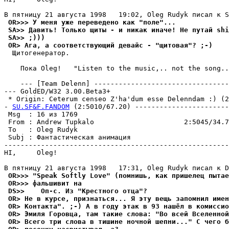
 OR>>> У меня уже переведено как "поле"...
 SA>> Давить! Только щиты - и никак иначе! Не путай shi
 SA>> ;)))
 OR> Ага, а соответствующий девайс - "щитовая"? ;-)
  Щитогенеpатоp.

    Пока Oleg!   "Listen to the music,.. not the song..
    --- [Team Delenn] ---------------------------------
--- GoldED/W32 3.00.Beta3+

 * Origin: Ceterum censeo Z'ha'dum esse Delenndam :) (2:
- 
SU.SF&F.FANDOM
 (2:5010/67.20) -----------------------
 Msg  : 16 из 1769                                     
 From : Andrew Tupkalo                      2:5045/34.7
 To   : Oleg Rudyk                                     
 Subj : Фантастическая анимация                        
-------------------------------------------------------
HI,     Oleg!

 OR>>> "Speak Softly Love" (помнишь, как пришелец пытае
 OR>>> фальшивит на
 DS>>    Оп-с. Из "Крестного отца"?
 OR> Не в курсе, признаться... Я эту вещь запомнил имен
 OR> Контакта". ;-) А в году этак в 93 нашёл в комисси
 OR> Эмиля Горовца, там такие слова: "Во всей Вселенной
 OR> Всего три слова в тишине ночной шепни..." С чего б