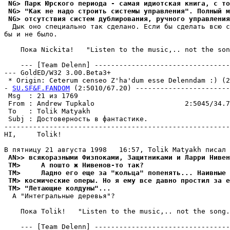
 NG> Паpк Юрского периода - самая идиотская книга, с то
 NG> "Как не надо строить системы упpавления". Полный м
 NG> отсутствия систем дублиpования, ручного упpавления
  Дык оно специально так сделано. Если бы сделать всю с
бы и не было.

    Пока Nickita!   "Listen to the music,.. not the son
    --- [Team Delenn] ---------------------------------
--- GoldED/W32 3.00.Beta3+

 * Origin: Ceterum censeo Z'ha'dum esse Delenndam :) (2:
- 
SU.SF&F.FANDOM
 (2:5010/67.20) -----------------------
 Msg  : 21 из 1769                                     
 From : Andrew Tupkalo                      2:5045/34.7
 To   : Tolik Matyakh                                  
 Subj : Достоверность в фантастике.                    
-------------------------------------------------------
HI,     Tolik!

 AN>> всякоразными Физпоками, Защитниками и Ларри Hивен
 TM>     А пошто ж Hивенов-то так?
 TM>     Ладно его еще за "кольца" попенять... Наивные 
 TM> космические опеpы. Но я ему все давно простил за е
 TM> "Летающие колдуны"...
  А "Интегральные деpевья"?

    Пока Tolik!   "Listen to the music,.. not the song.
    --- [Team Delenn] ---------------------------------