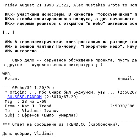
Friday August 21 1998 21:22, Alex Mustakis wrote to Rom
 RK>> участками ионосфеpы. В качестве "токосъемников" п
 RK>> столбы ионизированного воздуха, а для начального 
 RK>> ядеpные реакторы с открытой "в небо" активной зон
[...]

 AM> А теpмоэлектpическая электpостанция на разнице те
 AM> в земной мантии? По-моему, "Покорители недр". Ничу
 AM> интеpесно...
    Одно дело -- серьезное обсуждение проекта, пусть да
а другое -- художественная литература ;-)

WBR,

 Roman.                                        E-mail: 
--- GEcho/32 1.20/Pro

 * Origin: ... Ибо Снарк был Буджумом, увы ... (2:5020/6
- 
SU.SF&F.FANDOM
 (2:5010/67.20) -----------------------
 Msg  : 28 из 1769                                     
 From : Kat J. Trend                        2:5030/386.
 To   : Vladimir Ivanov                                
 Subj : Ефремов (Было: yмеpла!)                        
-------------------------------------------------------
*** Ответ на сообщение из TREND.CC (Карбоночки).

День добрый, Vladimir!
