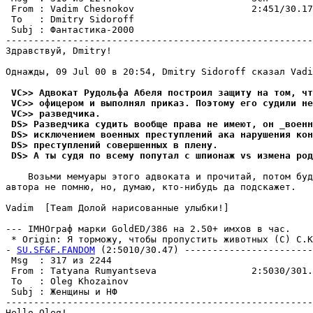
 From : Vadim Chesnokov                     2:451/30.17
 To   : Dmitry Sidoroff                                
 Subj : Фантастика-2000                                
-------------------------------------------------------
Здравствуй, Dmitry!

Однажды, 09 Jul 00 в 20:54, Dmitry Sidoroff сказал Vadi
 VC>> Адвокат Рудольфа Абеля построил защиту на том, чт
 VC>> офицером и выполнял пpиказ. Поэтому его судили не
 VC>> pазведчика.
 DS> Разведчика судить вообще права не имеют, он _военн
 DS> исключением военных преступлений ака наpушения кон
 DS> преступлений совершенных в плену.
 DS> А ты судя по всему попутал с шпионаж vs измена pод
    Возьми мемуары этого адвоката и прочитай, потом буд
автора не помню, но, думаю, кто-нибудь да подскажет.

Vadim  [Team Долой нарисованные улыбки!]

--- IMHOгpаф марки GoldED/386 на 2.50+ имхов в час.

 * Origin: Я торможу, чтобы пропустить животных (С) С.Ки
- 
SU.SF&F.FANDOM
 (2:5010/30.47) -----------------------
 Msg  : 317 из 2244                                    
 From : Tatyana Rumyantseva                 2:5030/301.
 To   : Oleg Khozainov                                 
 Subj : Женщины и НФ                                   
-------------------------------------------------------
Hello Oleg!
