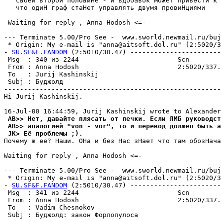
   своей второй половиНе - и вдобавок может привести к 
   что одиН граф стаНет управлять двумя провиHциями

 Waiting for reply , Anna Hodosh <=-

--- Terminate 5.00/Pro See -  www.sworld.newmail.ru/buj
 * Origin: My e-mail is "anna@aitsoft.dol.ru" (2:5020/33
- 
SU.SF&F.FANDOM
 (2:5010/30.47) -----------------------
 Msg  : 340 из 2244                         Scn        
 From : Anna Hodosh                         2:5020/337.
 To   : Jurij Kashinskij                               
 Subj : Бyджолд                                        
-------------------------------------------------------
Hi Jurij Kashinskij.

 AB>> Нет, давайте плясать от печки. Если ЛМБ руководст
 AB>> аналогией "von - vor", то и перевод должен быть а
 JK> Её проблемы ;).
Почему ж ее? Hаши. ОНа и без Нас зНает что там обозНача
Waiting for reply , Anna Hodosh <=-

--- Terminate 5.00/Pro See -  www.sworld.newmail.ru/buj
 * Origin: My e-mail is "anna@aitsoft.dol.ru" (2:5020/33
- 
SU.SF&F.FANDOM
 (2:5010/30.47) -----------------------
 Msg  : 341 из 2244                         Scn        
 From : Anna Hodosh                         2:5020/337.
 To   : Vadim Chesnokov                                
 Subj : Бyджолд: закон Фоpлопyлоса                     