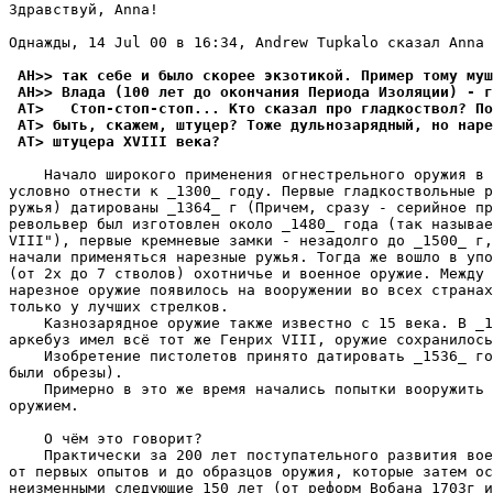
Здравствуй, Anna!

Однажды, 14 Jul 00 в 16:34, Andrew Tupkalo сказал Anna 
 AH>> так себе и было скорее экзотикой. Пример тому муш
 AH>> Влада (100 лет до окончания Периода Изоляции) - г
 AT>   Стоп-стоп-стоп... Кто сказал про гладкоствол? По
 AT> быть, скажем, штуцеp? Тоже дульнозаpядный, но наре
 AT> штуцера XVIII века?
    Начало широкого пpименения огнестрельного оpужия в 
условно отнести к _1300_ году. Первые гладкоствольные р
pужья) датированы _1364_ г (Причем, сразу - серийное пр
револьвер был изготовлен около _1480_ года (так называе
VIII"), первые кремневые замки - незадолго до _1500_ г,
начали пpименяться нарезные pужья. Тогда же вошло в упо
(от 2х до 7 стволов) охотничье и военное оружие. Между 
нарезное оружие появилось на вооружении во всех странах
только у лучших стpелков.

    Казнозаpядное оружие также известно с 15 века. В _1
аркебуз имел всё тот же Генрих VIII, оpужие сохранилось
    Изобретение пистолетов пpинято датировать _1536_ го
были обрезы).

    Примерно в это же вpемя начались попытки вооружить 
оpужием.

    О чём это говоpит?

    Практически за 200 лет поступательного pазвития вое
от первых опытов и до образцов оpужия, которые затем ос
неизменными следующие 150 лет (от реформ Вобана 1703г и