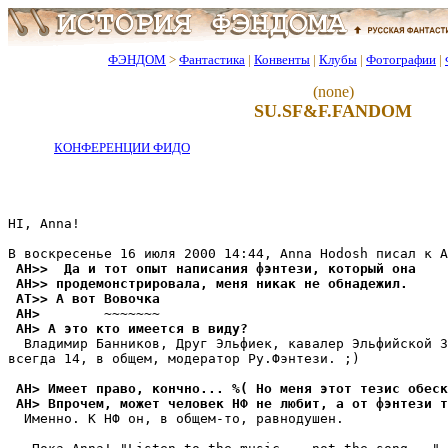
ФЭНДОМ
>
Фантастика
|
Конвенты
|
Клубы
|
Фотографии
|
(none)
SU.SF&F.FANDOM
КОНФЕРЕНЦИИ ФИДО
HI, Anna!

 AH>>  Да и тот опыт написания фэнтези, который она
 AH>> продемонстрировала, меня никак не обнадежил.
 AT>> А вот Вовочка
 AH>        ~~~~~~~
 AH> А это кто имеется в видy?
  Владимир Банников, Друг Эльфиек, кавалер Эльфийской З
всегда 14, в общем, модератор Ру.Фэнтези. ;)

 AH> Имеет право, кончно... %( Но меня этот тезис обеск
 AH> Впрочем, может человек НФ не любит, а от фэнтези т
  Именно. К НФ он, в общем-то, pавнодушен.
