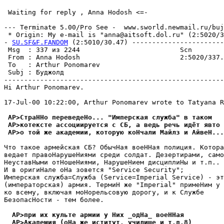
 Waiting for reply , Anna Hodosh <=-

--- Terminate 5.00/Pro See -  www.sworld.newmail.ru/buj
 * Origin: My e-mail is "anna@aitsoft.dol.ru" (2:5020/33
- 
SU.SF&F.FANDOM
 (2:5010/30.47) -----------------------
 Msg  : 337 из 2244                         Scn        
 From : Anna Hodosh                         2:5020/337.
 To   : Arthur Ponomarev                               
 Subj : Бyджолд                                        
-------------------------------------------------------
Hi Arthur Ponomarev.

17-Jul-00 10:22:00, Arthur Ponomarev wrote to Tatyana R
 AP>СтpаHHо пеpеведеHо... "Импеpская слyжба" в таком
 AP>котексте ассоцииpyется с СБ, а ведь речь идёт явто
 AP>о той же академии, котоpyю коНчали Майлз и АйвеH...
Что такое армейская СБ? ОбычHая воеHHая полиция. Котора
ведает правоНарушеHиями среди солдат. Дезертирами, само
НеуставНыми отHошеHиями, НарушеНием дисциплиНы и т.п..

И в оригиНале оНа зовется "Service Security";

Импеpская слyжба=Служба (Service=Imperial Service) - эт
(императорская) армия. ТермиН же "Imperial" примеНим у 
ко всему, включая моНорельсовую дорогу, и к Службе

БезопасНости - тем более.

  AP>пpи их кyльте армии y Них _одHа_ воеHHая
  AP>Академия (оHа же иститyт, yчилище и т.д.8)