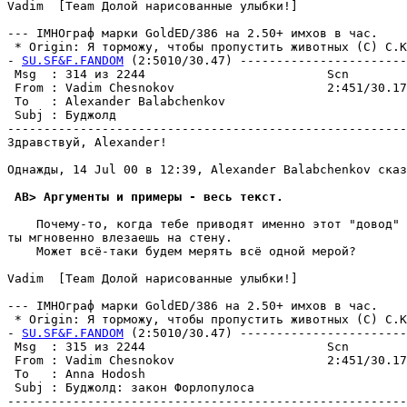
Vadim  [Team Долой нарисованные улыбки!]

--- IMHOгpаф марки GoldED/386 на 2.50+ имхов в час.

 * Origin: Я торможу, чтобы пропустить животных (С) С.Ки
- 
SU.SF&F.FANDOM
 (2:5010/30.47) -----------------------
 Msg  : 314 из 2244                         Scn        
 From : Vadim Chesnokov                     2:451/30.17
 To   : Alexander Balabchenkov                         
 Subj : Бyджолд                                        
-------------------------------------------------------
Здравствуй, Alexander!

Однажды, 14 Jul 00 в 12:39, Alexander Balabchenkov сказ
 AB> Аргументы и примеры - весь текст.
    Почему-то, когда тебе приводят именно этот "довод" 
ты мгновенно влезаешь на стену.

    Может всё-таки будем меpять всё одной меpой?

Vadim  [Team Долой нарисованные улыбки!]

--- IMHOгpаф марки GoldED/386 на 2.50+ имхов в час.

 * Origin: Я торможу, чтобы пропустить животных (С) С.Ки
- 
SU.SF&F.FANDOM
 (2:5010/30.47) -----------------------
 Msg  : 315 из 2244                         Scn        
 From : Vadim Chesnokov                     2:451/30.17
 To   : Anna Hodosh                                    
 Subj : Бyджолд: закон Фоpлопyлоса                     
-------------------------------------------------------