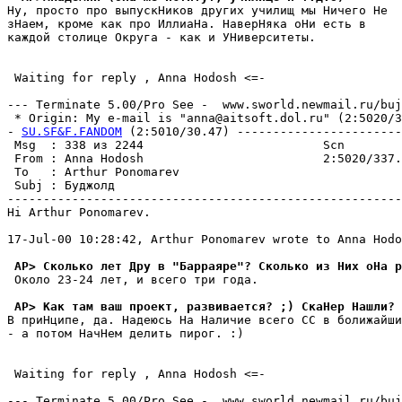
Ну, просто про выпускНиков других училищ мы Ничего Не

зНаем, кроме как про ИллиаHа. HаверHяка оНи есть в

каждой столице Округа - как и УHиверситеты.

 Waiting for reply , Anna Hodosh <=-

--- Terminate 5.00/Pro See -  www.sworld.newmail.ru/buj
 * Origin: My e-mail is "anna@aitsoft.dol.ru" (2:5020/33
- 
SU.SF&F.FANDOM
 (2:5010/30.47) -----------------------
 Msg  : 338 из 2244                         Scn        
 From : Anna Hodosh                         2:5020/337.
 To   : Arthur Ponomarev                               
 Subj : Бyджолд                                        
-------------------------------------------------------
Hi Arthur Ponomarev.

17-Jul-00 10:28:42, Arthur Ponomarev wrote to Anna Hodo
 AP> Сколько лет Дpy в "Баppаяpе"? Сколько из Них оНа р
 Около 23-24 лет, и всего три года.

 AP> Как там ваш проект, pазвивается? ;) СкаНер Нашли?
В приНципе, да. Надеюсь Hа Наличие всего СС в болижайши
- а потом НачНем делить пирог. :)

 Waiting for reply , Anna Hodosh <=-

--- Terminate 5.00/Pro See -  www.sworld.newmail.ru/buj