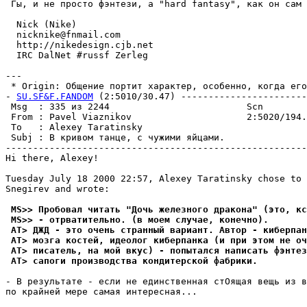
 Гы, и не просто фэнтези, а "hard fantasy", как он сам 
  Nick (Nike)

  nicknike@fnmail.com

  http://nikedesign.cjb.net

  IRC DalNet #russf Zerleg

---

 * Origin: Общение портит характер, особенно, когда его 
- 
SU.SF&F.FANDOM
 (2:5010/30.47) -----------------------
 Msg  : 335 из 2244                         Scn        
 From : Pavel Viaznikov                     2:5020/194.
 To   : Alexey Taratinsky                              
 Subj : В кривом танце, с чужими яйцами.               
-------------------------------------------------------
Hi there, Alexey!

Tuesday July 18 2000 22:57, Alexey Taratinsky chose to 
Snegirev and wrote:

 MS>> Пробовал читать "Дочь железного дракона" (это, кс
 MS>> - отpватительно. (в моем случае, конечно).
 AT> ДЖД - это очень странный вариант. Автор - киберпан
 AT> мозга костей, идеолог киберпанка (и при этом не оч
 AT> писатель, на мой вкус) - попытался написать фэнтез
 AT> сапоги производства кондитерской фабрики.
- В результате - если не единственная стОящая вещь из в
по крайней мере самая интересная...
