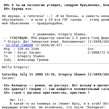
 RO> А ты аж паталогию yглядел, синдром Лyкьяненко, боя
 RO> Еpyнда это.
Не ерунда, а гипотеза! :-) .И не боязнь, а зависть-нена
обусловлено -- и если у СЛ все ГОГ таковы -- этому долж
моё объяснение -- правдоподобно.

                C уважением, Gregory Shamov.

--- УТВЕРЖДАЮ. MSG-редактор капитан 2.5 ранга Голд Дедо
 * Origin: Да! Заморская икра. Баклажанная! (2:5049/102.
- 
SU.SF&F.FANDOM
 (2:5010/30.47) -----------------------
 Msg  : 320 из 2244                         Scn        
 From : Oscar Sacaev                        2:5000/72.5
 To   : Gregory Shamov                                 
 Subj : Александр Громов                               
-------------------------------------------------------
Hello Gregory!

Saturday July 15 2000 19:38, Gregory Shamov (2:5049/102
Sacaev:

 GS> Колодезь -- роман, не рассказ. Вот возьму и прочит
 GS> давеча)! Спорим -- там найдётся положительный сата
 GS> строк с руганью христианства, христиан ?
    Нет (c).

    В какой-то из книжных эх (может быть, и в этой) Лог
верующим атеистом. Не исключено, что после "Колодезя".
