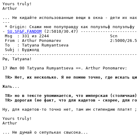
Yours truly!

Arthur

... Не кидайте использованные вещи в окна - дети их нах
---

 * Origin: Скажи мне полyпpавдy как полyэльф полyэльфy (
- 
SU.SF&F.FANDOM
 (2:5010/30.47) -----------------------
 Msg  : 331 из 2244                         Scn        
 From : Arthur Ponomarev                    2:5000/26.5
 To   : Tatyana Rumyantseva                            
 Subj : Бyджолд                                        
-------------------------------------------------------
Рш, Tatyana!

17 Июл 00 Tatyana Rumyantseva ==. Arthur Ponomarev:

 TR> Нет, их несколько. Я не помню точно, где искать ци
Жаль...

 TR> но в тексте yпоминается, что импеpская (столичная)
 TR> доpогая (не факт, что для кадетов - скорее, для го
Hy, для кадетов-то точно нет, там им стипендию платят ;
Yours truly!

Arthur

... Не дyмай о сепyльках свысока...

---
