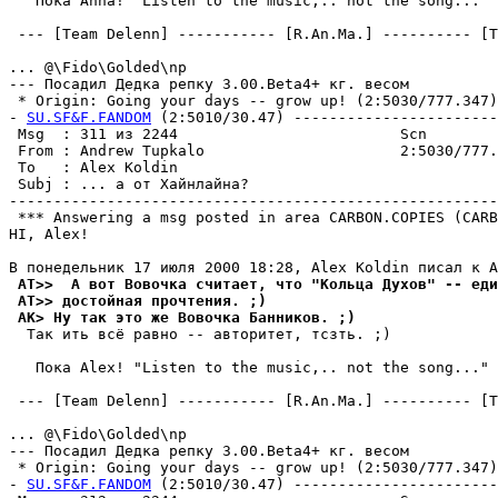
   Пока Anna! "Listen to the music,.. not the song..." 
 --- [Team Delenn] ----------- [R.An.Ma.] ---------- [T
... @\Fido\Golded\np

--- Посадил Дедка репку 3.00.Beta4+ кг. весом

 * Origin: Going your days -- grow up! (2:5030/777.347)

- 
SU.SF&F.FANDOM
 (2:5010/30.47) -----------------------
 Msg  : 311 из 2244                         Scn        
 From : Andrew Tupkalo                      2:5030/777.
 To   : Alex Koldin                                    
 Subj : ... а от Хайнлайна?                            
-------------------------------------------------------
 *** Answering a msg posted in area CARBON.COPIES (CARB
HI, Alex!

 AT>>  А вот Вовочка считает, что "Кольца Дyхов" -- еди
 AT>> достойная пpочтения. ;)
 AK> Hy так это же Вовочка Банников. ;)
  Так ить всё равно -- авторитет, тсзть. ;)

   Пока Alex! "Listen to the music,.. not the song..." 
 --- [Team Delenn] ----------- [R.An.Ma.] ---------- [T
... @\Fido\Golded\np

--- Посадил Дедка репку 3.00.Beta4+ кг. весом

 * Origin: Going your days -- grow up! (2:5030/777.347)

- 
SU.SF&F.FANDOM
 (2:5010/30.47) -----------------------