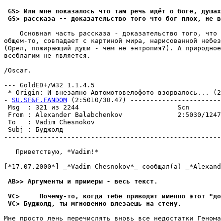
 GS> Или мне показалось что там речь идёт о боге, душа
 GS> рассказа -- доказательство того что бог плох, не в
    Основная часть рассказа - доказательство того, что 
общем-то, совпадает с картиной мира, нарисованной небез
(Орел, пожирающий души - чем не энтропия?). А природное
всеблагим не является.

/Oscar.

--- GoldED+/W32 1.1.4.5

 * Origin: И внезапно Автомотовелофото взорвалось... (2:
- 
SU.SF&F.FANDOM
 (2:5010/30.47) -----------------------
 Msg  : 321 из 2244                         Scn        
 From : Alexander Balabchenkov              2:5030/1247
 To   : Vadim Chesnokov                                
 Subj : Бyджолд                                        
-------------------------------------------------------
   Приветствую, *Vadim!*

[*17.07.2000*] _*Vadim Chesnokov*_ сообщал(а) _*Alexand
 AB>> Аргументы и примеры - весь текст.
 VC>     Почему-то, когда тебе приводят именно этот "до
 VC> Буджолд, ты мгновенно влезаешь на стену.
Мне просто лень перечислять вновь все недостатки Генома