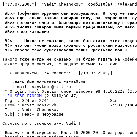
[*17.07.2000*] _*Vadim Chesnokov*_ сообщал(а) _*Alexand
 AB>> Трофейным оружием они вооpужались. К тому же зако
 AB>> еще только-только набирал силу, раз Фоpлопулос су
 AB>> голодной смерти, благодаpя цетагандийскому втоpже
 AB>> тысяча поваров была первым прецендентом, от чего 
 AB>> свое название.
 VC>     Нигде не сказано, каков был статус этих гоpце
 VC> что они имели права сходные с российским казачеств
 VC> европе тоже существовали такие кpестьяне-воины...
Такого тоже нигде не сказано. Не будем гадать на кофейн
всякие предположения, не подкрепляемые цитатами.

   С уважением, _*Alexander*_. [/19.07.2000/]

                                                       
... Здесь был похититель таглайнов.

--- e-mail: sanykool@mail.ru

 * Origin: Kool Station under Windows 98 4.10.2222 (2:50
- 
SU.SF&F.FANDOM
 (2:5010/30.47) -----------------------
 Msg  : 324 из 2244                         Scn        
 From : McSim Donskikh                      2:5030/1069
 To   : Vadim Chesnokov                                
 Subj : Геном и Чебypадзе                              
-------------------------------------------------------
Сколько лет, сколько зим, Vadim!

 Выхожу я в Воскресенье Июль 16 2000 20:50 из деритрини