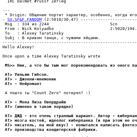
  IRC DalNet #russf Zerleg

---

 * Origin: Общение портит характер, особенно, когда его 
- 
SU.SF&F.FANDOM
 (2:5010/30.47) -----------------------
 Msg  : 334 из 2244                         Scn        
 From : Nick Kolyadko                       2:5020/194.
 To   : Alexey Taratinsky                              
 Subj : В кривом танце, с чужими яйцами.               
-------------------------------------------------------
Hello Alexey!

Once upon a time Alexey Taratinsky wrote

 MS>> Ник, а что бы тым мог порекомендовать из оного па
 AT> Уильям Гибсон.
 AT> - Джонни-мнемоник
 AT> - Hейромант
 А пошто ты "Count Zero" потерял? :)

 AT> - Мона Лиза Овердрайв
 AT> (именно в таком порядке)
 AT> ДЖД - это очень странный вариант. Автор - киберпан
 AT> мозга костей, идеолог киберпанка (и при этом не оч
 AT> писатель, на мой вкус) - попытался написать фэнте
 AT> производства кондитерской фабрики.