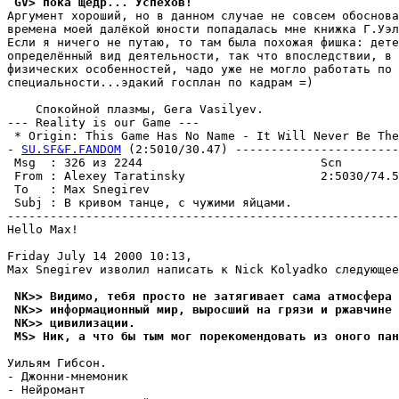
 GV> пока щедр... Успехов!
Аргумент хороший, но в данном случае не совсем обоснова
времена моей далёкой юности попадалась мне книжка Г.Уэл
Если я ничего не путаю, то там была похожая фишка: дете
определённый вид деятельности, так что впоследствии, в 
физических особенностей, чадо уже не могло работать по 
специальности...эдакий госплан по кадрам =)

    Спокойной плазмы, Gera Vasilyev.

--- Reality is our Game ---

 * Origin: This Game Has No Name - It Will Never Be The 
- 
SU.SF&F.FANDOM
 (2:5010/30.47) -----------------------
 Msg  : 326 из 2244                         Scn        
 From : Alexey Taratinsky                   2:5030/74.5
 To   : Max Snegirev                                   
 Subj : В кривом танце, с чужими яйцами.               
-------------------------------------------------------
Hello Max!

Friday July 14 2000 10:13,

Max Snegirev изволил написать к Nick Kolyadko следующее
 NK>> Видимо, тебя просто не затягивает сама атмосфера 
 NK>> информационный мир, выросший на грязи и ржавчине 
 NK>> цивилизации.
 MS> Ник, а что бы тым мог порекомендовать из оного пан
Уильям Гибсон.

- Джонни-мнемоник

- Нейромант
