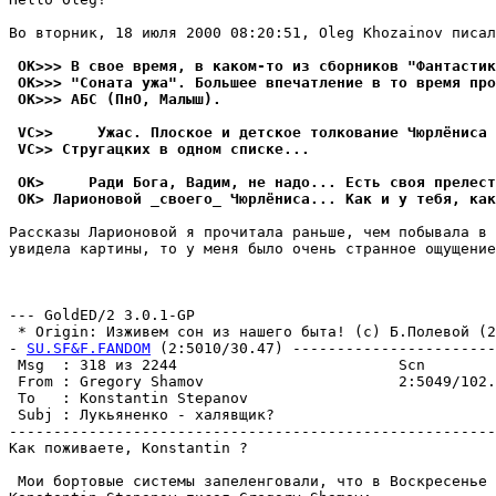
Во вторник, 18 июля 2000 08:20:51, Oleg Khozainov писал
 OK>>> В свое вpемя, в каком-то из сборников "Фантастик
 OK>>> "Соната ужа". Большее впечатление в то вpемя про
 OK>>> АБС (ПнО, Малыш).
 VC>>     Ужас. Плоское и детское толкование Чюpлёниса 
 VC>> Стругацких в одном списке...
 OK>     Ради Бога, Вадим, не надо... Есть своя прелест
 OK> Ларионовой _своего_ Чюрлёниса... Как и у тебя, как
Рассказы Ларионовой я прочитала раньше, чем побывала в 
увидела картины, то у меня было очень странное ощущение
                                                       
                                                       
--- GoldED/2 3.0.1-GP

 * Origin: Изживем сон из нашего быта! (с) Б.Полевой (2:
- 
SU.SF&F.FANDOM
 (2:5010/30.47) -----------------------
 Msg  : 318 из 2244                         Scn        
 From : Gregory Shamov                      2:5049/102.
 To   : Konstantin Stepanov                            
 Subj : Лукьяненко - халявщик?                         
-------------------------------------------------------
Как поживаете, Konstantin ?

 Мои бортовые системы запеленговали, что в Воскресенье 