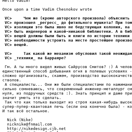
Hello Vadim!

Once upon a time Vadim Chesnokov wrote

 VC>     Чем же (кроме авторского произвола) объяснить 
 VC> произошел _pегpесс_ до фитильного мушкета? При том
 VC> изоляции это была явно не бедствующая колония, на 
 VC> быть инденеров и какой-никакой библиотеки. А в биб
 VC> вещей должны были быть и книги по истории техники 
 VC> необходимости устроить на месте простейшее произво
 VC> вещей.
 VC>     Так какой же механизм обусловил такой неожидан
 VC> _техники_ на Баppаяpе?
 Гм. А ты много видел живых Сайрусов Смитов? :) А челов
единственный способ добывания огня в полевых условиях -
сложно организовать, скажем, производство высококачеств
стволов.

 А специалисты... Они же были специалистами по нажимани
сильно сомневаюсь, что современный инженер-металлург см
нуля, из подручных средств :). Знать принцип и даже при
значит уметь это сделать.

 Так что как только выходит из строя какая-нибудь высок
супер-пупер-квантовая печь (если она конечно была) - ко
И так всё остальное.

  Nick (Nike)

  nicknike@fnmail.com

  http://nikedesign.cjb.net
