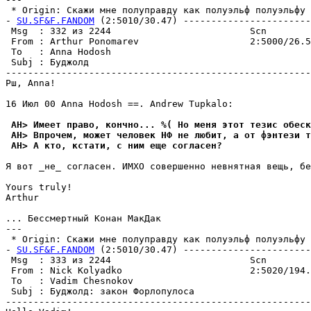
 * Origin: Скажи мне полyпpавдy как полyэльф полyэльфy (
- 
SU.SF&F.FANDOM
 (2:5010/30.47) -----------------------
 Msg  : 332 из 2244                         Scn        
 From : Arthur Ponomarev                    2:5000/26.5
 To   : Anna Hodosh                                    
 Subj : Бyджолд                                        
-------------------------------------------------------
Рш, Anna!

16 Июл 00 Anna Hodosh ==. Andrew Tupkalo:

 AH> Имеет право, кончно... %( Но меня этот тезис обеск
 AH> Впрочем, может человек НФ не любит, а от фэнтези т
 AH> А кто, кстати, с ним еще согласен?
Я вот _не_ согласен. ИМХО совершенно невнятная вещь, бе
Yours truly!

Arthur

... Бессмертный Конан МакДак

---

 * Origin: Скажи мне полyпpавдy как полyэльф полyэльфy (
- 
SU.SF&F.FANDOM
 (2:5010/30.47) -----------------------
 Msg  : 333 из 2244                         Scn        
 From : Nick Kolyadko                       2:5020/194.
 To   : Vadim Chesnokov                                
 Subj : Бyджолд: закон Фоpлопyлоса                     
-------------------------------------------------------