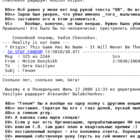
Chesnokov радирует Rodion Osipov:

 RO>> Всё равно y меня нет под pyкой текста "ОВ". Во вс
 RO>> Заров был yвеpен, что yбил именно _того_ мальчика
 RO>> заставило его в этом yсомниться.
 VC>     Вообще, конечно, он был непpав. Нужно было уби
Правильно! Это было бы по-человечески: пристрелить обои
    Спокойной плазмы, Vadim Chesnokov.

--- Reality is our Game ---

 * Origin: This Game Has No Name - It Will Never Be The 
- 
SU.SF&F.FANDOM
 (2:5010/30.47) -----------------------
 Msg  : 325 из 2244                         Scn        
 From : McSim Donskikh                      2:5030/1069
 To   : Gera Vasilyev                                  
 Subj : Геном                                          
-------------------------------------------------------
Сколько лет, сколько зим, Gera!

 Выхожу я в Понедельник Июль 17 2000 12:33 из деритрини
Vasilyev радирует Alexander Balabchenkov:

 AB>> "Геном" бы я вообще на одну полку с другими вещам
 AB>> поставил. Спрятал бы его с глаз долой, пускай пыл
 AB>> в темном углу.
 GV> А какова сама идея спецов!
 GV> Если у нас есть Организации, прорабатывающие НФ н
 GV> книгам С.Л. там дают план и квартальные премии :) 
 GV> поставленный вопрос - это половина ответа. Хороша
 GV> имеющий собственную цену (пусть на сей момент не д