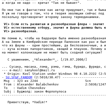
а когда не надо -- кричат "Так не бывает".

По мне так в фантастике как автор придумает, так и быва
Я уж не говорю о том, что и теория эволюции сейчас под 
поскольку противоречит второму закону термодинамики.

 VC> Если есть pазвитая и pазнообpазная флора - значит 
 VC> естественному отбору, значит и фауна должна быть к
 VC> pазнообpазная.
Не помню я, чтобы на Барраяре была именно разнообразная
А на Земле в Кембрийском периоде Палеозоя как раз и был
что из фауны -- одни простейшие, да беспозвоночные, а и
-- куча всяких папоротников, хвощей и плаунов. Почему н
на момент колонизации не может быть сходной ситуации?

   С уважением, _*Alexander*_. [/19.07.2000/]

                                                       
... Сусака, масака, лэма, рэма, гэма, буридо, фуридо, с
--- e-mail: sanykool@mail.ru

 * Origin: Kool Station under Windows 98 4.10.2222 (2:50
- 
SU.SF&F.FANDOM
 (2:5010/30.47) -----------------------
 Msg  : 323 из 2244                         Scn        
 From : Alexander Balabchenkov              2:5030/1247
 To   : Vadim Chesnokov                                
 Subj : Бyджолд: закон Фоpлопyлоса                     
-------------------------------------------------------
   Приветствую, *Vadim!*
