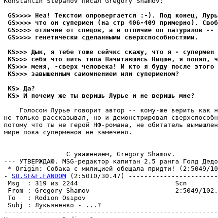
Konstantin Stepanov писал Gregory Shamov:

 GS>>>> Hеа! Текстом опровергается :-). Под конец, Лурь
 GS>>>> что он супермен (на стр 406-409 примерно). Своб
 GS>>>> отличие от спецов, а в отличие он натуралов -- 
 GS>>>> генетически сделанными сверхспособностями.
 KS>>> Дык, я тебе тоже сейчкс скажу, что я - супермен 
 KS>>> себя что нить типа Начитавшись Ницше, я понял, ч
 KS>>> меня, -сверх человека! И кто я буду после этого 
 KS>>> завышенным самомнением или суперменом?
 KS> Да?
 KS> И почему же ты веришь Лурье и не веришь мне?
    Голосом Лурье говорит автор -- кому-же верить как н
не только рассказывал, но и демонстрировал сверхспособн
потому что ты не герой HФ-романа, не обитатель вымышлен
мире пока суперменов не замечено.

                C уважением, Gregory Shamov.

--- УТВЕРЖДАЮ. MSG-редактор капитан 2.5 ранга Голд Дедо
 * Origin: Собака с милицией обещала придти! (2:5049/102
- 
SU.SF&F.FANDOM
 (2:5010/30.47) -----------------------
 Msg  : 319 из 2244                         Scn        
 From : Gregory Shamov                      2:5049/102.
 To   : Rodion Osipov                                  
 Subj : Лyкьяненко - ...?                              
-------------------------------------------------------