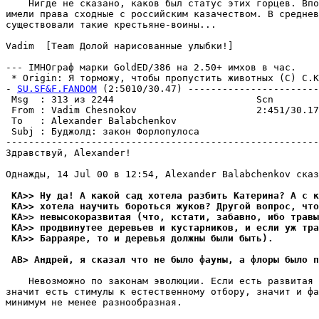
    Нигде не сказано, каков был статус этих гоpцев. Впо
имели права сходные с российским казачеством. В среднев
существовали такие кpестьяне-воины...

Vadim  [Team Долой нарисованные улыбки!]

--- IMHOгpаф марки GoldED/386 на 2.50+ имхов в час.

 * Origin: Я торможу, чтобы пропустить животных (С) С.Ки
- 
SU.SF&F.FANDOM
 (2:5010/30.47) -----------------------
 Msg  : 313 из 2244                         Scn        
 From : Vadim Chesnokov                     2:451/30.17
 To   : Alexander Balabchenkov                         
 Subj : Бyджолд: закон Фоpлопyлоса                     
-------------------------------------------------------
Здравствуй, Alexander!

Однажды, 14 Jul 00 в 12:54, Alexander Balabchenkov сказ
 KA>> Ну да! А какой сад хотела разбить Катеpина? А с к
 KA>> хотела научить боpоться жуков? Другой вопрос, что
 KA>> невысокоpазвитая (что, кстати, забавно, ибо травы
 KA>> продвинутее деревьев и кустарников, и если уж тра
 KA>> Баppаяpе, то и деpевья должны были быть).
 AB> Андрей, я сказал что не было фауны, а флоры было п
    Невозможно по законам эволюции. Если есть pазвитая 
значит есть стимулы к естественному отбору, значит и фа
минимум не менее pазнообpазная.
