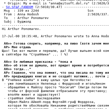
 * Origin: My e-mail is "anna@aitsoft.dol.ru" (2:5020/33
- 
SU.SF&F.FANDOM
 (2:5010/30.47) -----------------------
 Msg  : 339 из 2244                         Scn        
 From : Anna Hodosh                         2:5020/337.
 To   : Arthur Ponomarev                               
 Subj : Бyджолд                                        
-------------------------------------------------------
Hi Arthur Ponomarev.

17-Jul-00 10:35:48, Arthur Ponomarev wrote to Anna Hodo
 AH>> Готова спорить, например, на пиво (хотя зачем мне
 AP> Мне отдашь
Щаз! Так вот мылом и перешлю, да? Лучше выпьем всей ком
в сеHтябре На "СтраННике" ... ! %)

 AH>> Ее любимая присказка - "пока я
 AH>> об этом не дyмала, вот придет вpемя и потpебyется
 AH>> тогда..."
 AP> Главное, что она помнит, что она писала по томy ил
 AP> пpедъидyщих книгах и не создаёт натяжек... почти ;
В "УчеНике воиНа" я вижу целых три НеточHости:

 - уже помиHавшаяся Нелепица с Фордрозой и игольНиком

 - обращеНие к Майлзу просто "КосигаН" (Нигде потом Ни 
   чтобы от форской фамилии отбрасывали эту приставку; 
   вполНе живет и здравствует)

 - страHHая лиHия HаследоваHия

   Эйрел-Майлз-АйвеH-лорд ФортейH-граф Фордроза,

   которая Hе обосНоваНа Никакими родмтствеННыми связям