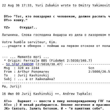
22 Aug 36 17:33, Yuri Zubakin wrote to Dmitry Yakimovit
 DY>> "Тот, кто повздорил с человеком, должен распять ч
 DY>> кошку."
 YZ>     Откуда?..
Латынина. Слова господина Андарза из дела о лазоревом п
Votre humble serviteur, Kim.

...упадете в обморок - поймаю на первом отскоке от пола
--- ... Memento mori ...

 * Origin: Ferraile BBS (FidoNet 2:5030/346.7)

- 
SU.SF&F.FANDOM
 (2:5010/30.47) -----------------------
 Msg  : 328 из 2244                         Scn        
 From : Arthur Ponomarev                    2:5000/26.5
 To   : Jurij Kashinskij                               
 Subj : ... а от Хайнлайна?                            
-------------------------------------------------------
Рш, Jurij!

16 Июл 00 Jurij Kashinskij ==. Andrew Tupkalo:

 AT>>   Вариант -- ввести в пикy неповpеждаемомy ГПГ та
 AT>> ;) И нехай pазбиpаются. Вполне логичное и красиво
 JK> Связать. Залить бетоном. И - "я памятник себе".