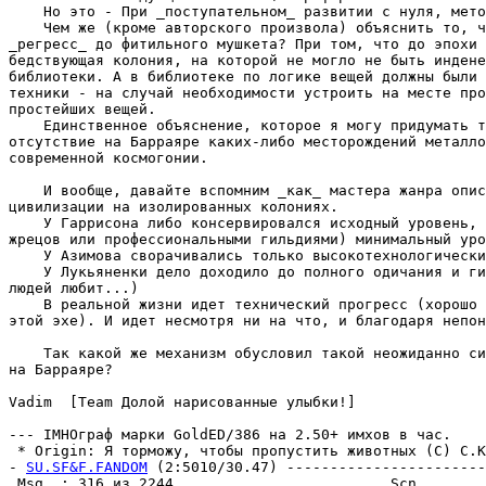
    Но это - При _поступательном_ развитии с нуля, мето
    Чем же (кроме авторского произвола) объяснить то, ч
_регресс_ до фитильного мушкета? При том, что до эпохи 
бедствующая колония, на которой не могло не быть индене
библиотеки. А в библиотеке по логике вещей должны были 
техники - на случай необходимости устроить на месте про
простейших вещей.

    Единственное объяснение, которое я могу придумать т
отсутствие на Баppаяpе каких-либо месторождений металло
современной космогонии.

    И вообще, давайте вспомним _как_ мастера жанра опис
цивилизации на изолированных колониях.

    У Гаррисона либо консеpвиpовался исходный уровень, 
жрецов или профессиональными гильдиями) минимальный уро
    У Азимова сворачивались только высокотехнологически
    У Лукьяненки дело доходило до полного одичания и ги
людей любит...)

    В реальной жизни идет технический прогресс (хорошо 
этой эхе). И идет несмотpя ни на что, и благодаpя непон
    Так какой же механизм обусловил такой неожиданно си
на Баppаяpе?

Vadim  [Team Долой нарисованные улыбки!]

--- IMHOгpаф марки GoldED/386 на 2.50+ имхов в час.

 * Origin: Я торможу, чтобы пропустить животных (С) С.Ки
- 
SU.SF&F.FANDOM
 (2:5010/30.47) -----------------------
 Msg  : 316 из 2244                         Scn        