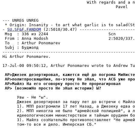
                                   With regards and a n
                                               Pavel

--- UNREG UNREG

 * Origin: Insanity - to art what garlic is to salad(St-
- 
SU.SF&F.FANDOM
 (2:5010/30.47) -----------------------
 Msg  : 336 из 2244                         Scn        
 From : Anna Hodosh                         2:5020/337.
 To   : Arthur Ponomarev                               
 Subj : Бyджолд                                        
-------------------------------------------------------
Hi Arthur Ponomarev.

17-Jul-00 09:50:12, Arthur Ponomarev wrote to Andrew Tu
 AP>Джезек дезертировал, кажется ещё до погрома МиHисте
 AP>политпpосвящеHия, по-этомy Не зНал, что АСБ yже про
 AP>Майлз На его оговоpкy просто Не пpоpеагиpовал
 AP> (возможНо просто Не зНал истории) Ы?
      Увы - Не "ы".

      Джезек дезертировл за пару лет до встречи с Майлз
      1). МПП разгромили 17 лет Назад, а Джезеку едва о
      2). МПП никогла не было "армейской полицией", а л
      идееологическим министерствои и тайным орудием бо
      3). Майлз созНательНо противопоставляет "Не армей
      том-то все и дело. Имперская СБ."
