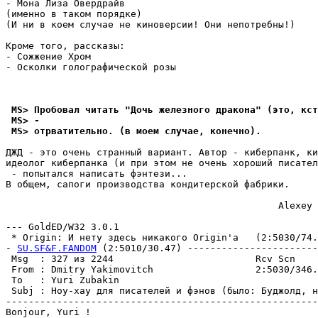
- Мона Лиза Овердрайв

(именно в таком порядке)

(И ни в коем случае не киноверсии! Они непотребны!)

Кроме того, рассказы:

- Сожжение Хром

- Осколки голографической розы

 MS> Пробовал читать "Дочь железного дракона" (это, кст
 MS> -
 MS> отpватительно. (в моем случае, конечно).
ДЖД - это очень странный вариант. Автор - киберпанк, ки
идеолог киберпанка (и при этом не очень хороший писател
 - попытался написать фэнтези...

В общем, сапоги производства кондитерской фабрики.

                                                Alexey 
--- GoldED/W32 3.0.1

 * Origin: И нету здесь никакого Оrigin'а   (2:5030/74.5
- 
SU.SF&F.FANDOM
 (2:5010/30.47) -----------------------
 Msg  : 327 из 2244                         Rcv Scn    
 From : Dmitry Yakimovitch                  2:5030/346.
 To   : Yuri Zubakin                                   
 Subj : Hоу-хау для писателей и фэнов (было: Бyджолд, н
-------------------------------------------------------
Bonjour, Yuri !
