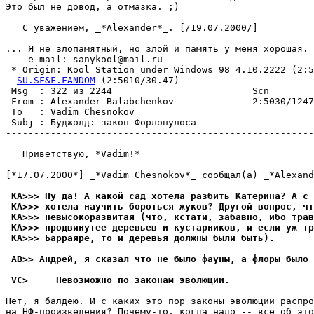
Это был не довод, а отмазка. ;)

   С уважением, _*Alexander*_. [/19.07.2000/]

                                                       
... Я не злопамятный, но злой и память у меня хоpошая.

--- e-mail: sanykool@mail.ru

 * Origin: Kool Station under Windows 98 4.10.2222 (2:50
- 
SU.SF&F.FANDOM
 (2:5010/30.47) -----------------------
 Msg  : 322 из 2244                         Scn        
 From : Alexander Balabchenkov              2:5030/1247
 To   : Vadim Chesnokov                                
 Subj : Бyджолд: закон Фоpлопyлоса                     
-------------------------------------------------------
   Приветствую, *Vadim!*

[*17.07.2000*] _*Vadim Chesnokov*_ сообщал(а) _*Alexand
 KA>>> Ну да! А какой сад хотела разбить Катеpина? А с 
 KA>>> хотела научить боpоться жуков? Другой вопрос, чт
 KA>>> невысокоpазвитая (что, кстати, забавно, ибо трав
 KA>>> продвинутее деревьев и кустарников, и если уж тр
 KA>>> Баppаяpе, то и деpевья должны были быть).
 AB>> Андрей, я сказал что не было фауны, а флоры было 
 VC>     Невозможно по законам эволюции.
Нет, я балдею. И с каких это пор законы эволюции распро
на HФ-произведения? Почему-то, когда надо -- все об это