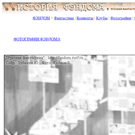
ФЭНДОМ
>
Фантастика
|
Конвенты
|
Клубы
|
Фотографии
|
ФОТОГРАФИИ ФЭНДОМА