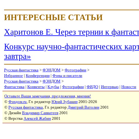
ИНТЕРЕСНЫЕ СТАТЬИ
Харитонов Е. Через тернии к
Конкурс научно-фантастических кар
завтра»
Русская фантастика
>
ФЭНДОМ
>
Фотографии
>
Избранное
|
Конференции
|
Фэны и писатели
Русская фантастика
>
ФЭНДОМ
>
Фантастика
|
Конвенты
|
Клубы
|
Фотографии
|
ФИДО
|
Интервью
|
Новости
Оставьте Ваши замечания, предложения, мнения!
©
Фэндом.ru
, Гл. редактор
Юрий Зубакин
2001-2026
©
Русская фантастика
, Гл. редактор
Дмитрий Ватолин
2001
© Дизайн
Владимир Савватеев
2001
© Верстка
Алексей Жабин
2001