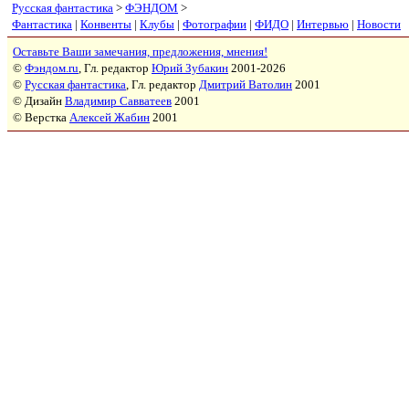
Русская фантастика
>
ФЭНДОМ
>
Фантастика
|
Конвенты
|
Клубы
|
Фотографии
|
ФИДО
|
Интервью
|
Новости
Оставьте Ваши замечания, предложения, мнения!
©
Фэндом.ru
, Гл. редактор
Юрий Зубакин
2001-2026
©
Русская фантастика
, Гл. редактор
Дмитрий Ватолин
2001
© Дизайн
Владимир Савватеев
2001
© Верстка
Алексей Жабин
2001