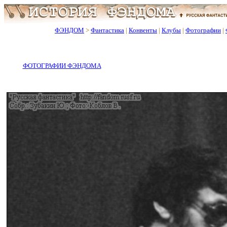
ФЭНДОМ
>
Фантастика
|
Конвенты
|
Клубы
|
Фотографии
|
ФОТОГРАФИИ ФЭНДОМА