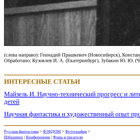
(слева направо): Геннадий Прашкевич (Новосибирск), Констан
Обработано: Кузовлев И. А. (Екатеринбург), Зубакин Ю. Ю. (Ч
ИНТЕРЕСНЫЕ СТАТЬИ
Майзель И. Научно-технический прогресс и лит
детей
Научная фантастика и художественный опыт пр
Русская фантастика
>
ФЭНДОМ
>
Фотографии
>
Избранное
|
Конференции
|
Фэны и писатели