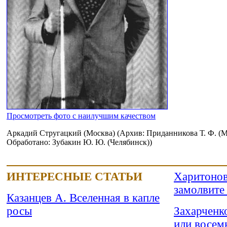
Просмотреть фото с наилучшим качеством
Аркадий Стругацкий (Москва) (Архив: Приданникова Т. Ф. (Ма
Обработано: Зубакин Ю. Ю. (Челябинск))
ИНТЕРЕСНЫЕ СТАТЬИ
Харитонов
замолвите 
Казанцев А. Вселенная в капле
росы
Захарченко
или восемь