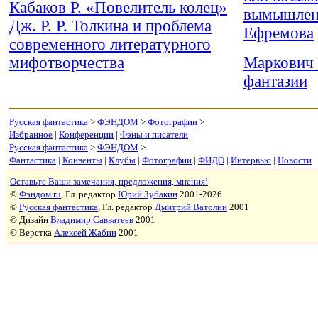
Кабаков Р. «Повелитель колец»
вымышлен
Дж. Р. Р. Толкина и проблема
Ефремова
современного литературного
мифотворчества
Маркович 
фантазии
Русская фантастика
>
ФЭНДОМ
>
Фотографии
>
Избранное
|
Конференции
|
Фэны и писатели
Русская фантастика
>
ФЭНДОМ
>
Фантастика
|
Конвенты
|
Клубы
|
Фотографии
|
ФИДО
|
Интервью
|
Новости
Оставьте Ваши замечания, предложения, мнения!
©
Фэндом.ru
, Гл. редактор
Юрий Зубакин
2001-2026
©
Русская фантастика
, Гл. редактор
Дмитрий Ватолин
2001
© Дизайн
Владимир Савватеев
2001
© Верстка
Алексей Жабин
2001