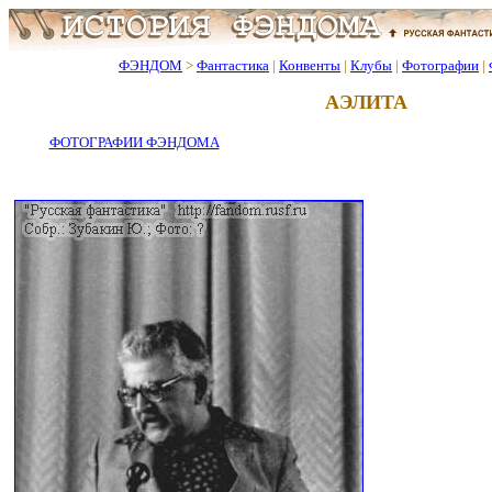
ФЭНДОМ
>
Фантастика
|
Конвенты
|
Клубы
|
Фотографии
|
АЭЛИТА
ФОТОГРАФИИ ФЭНДОМА