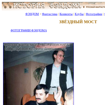
ФЭНДОМ
>
Фантастика
|
Конвенты
|
Клубы
|
Фотографии
|
ЗВЁЗДНЫЙ МОСТ
ФОТОГРАФИИ ФЭНДОМА