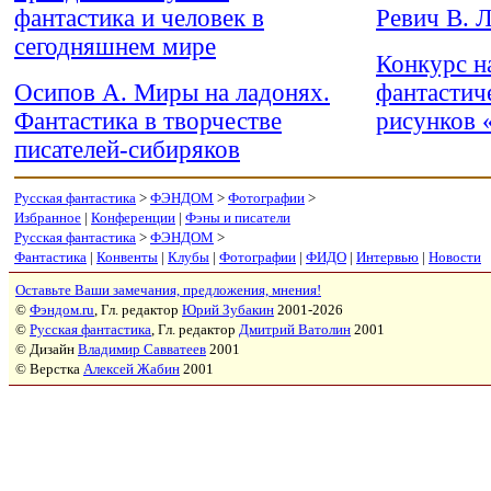
фантастика и человек в
Ревич В. Л
сегодняшнем мире
Конкурс н
Осипов А. Миры на ладонях.
фантастич
Фантастика в творчестве
рисунков 
писателей-сибиряков
Русская фантастика
>
ФЭНДОМ
>
Фотографии
>
Избранное
|
Конференции
|
Фэны и писатели
Русская фантастика
>
ФЭНДОМ
>
Фантастика
|
Конвенты
|
Клубы
|
Фотографии
|
ФИДО
|
Интервью
|
Новости
Оставьте Ваши замечания, предложения, мнения!
©
Фэндом.ru
, Гл. редактор
Юрий Зубакин
2001-2026
©
Русская фантастика
, Гл. редактор
Дмитрий Ватолин
2001
© Дизайн
Владимир Савватеев
2001
© Верстка
Алексей Жабин
2001