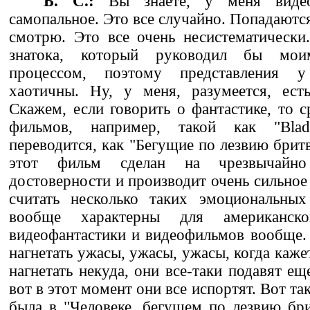
Б. С.:
Вы знаете, у меня видеоо
самопальное. Это все случайно. Попадаются
смотрю. Это все очень несистематически
знатока, который руководил бы мои
процессом, поэтому представления 
хаотичны. Ну, у меня, разумеется, есть
Скажем, если говорить о фантастике, то
фильмов, например, такой как "Blade
переводится, как "Бегущие по лезвию брит
этот фильм сделан на чрезвычайн
достоверности и производит очень сильное 
считать несколько таких эмоциональных
вообще характерны для американско
видеофантастики и видеофильмов вообще.
нагнетать ужасы, ужасы, ужасы, когда каже
нагнетать некуда, они все-таки подавят е
вот в этот момент они все испортят. Вот та
была в "Человеке, бегущем по лезвию бри