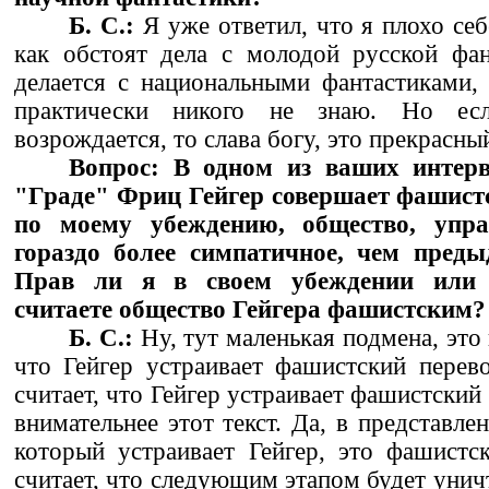
Б. С.:
Я уже ответил, что я плохо себ
как обстоят дела с молодой русской фан
делается с национальными фантастиками, 
практически никого не знаю. Но ес
возрождается, то слава богу, это прекрасны
Вопрос: В одном из ваших интерв
"Граде" Фриц Гейгер совершает фашистс
по моему убеждению, общество, упра
гораздо более симпатичное, чем преды
Прав ли я в своем убеждении или 
считаете общество Гейгера фашистским?
Б. С.:
Ну, тут маленькая подмена, это
что Гейгер устраивает фашистский перево
считает, что Гейгер устраивает фашистский
внимательнее этот текст. Да, в представле
который устраивает Гейгер, это фашистс
считает, что следующим этапом будет унич