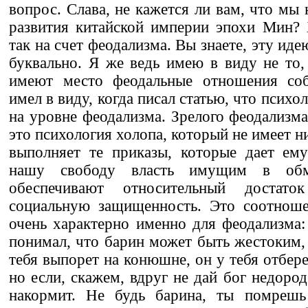
вопрос. Слава, не кажется ли вам, что мы
развития китайской империи эпохи Мин? 
так на счет феодализма. Вы знаете, эту ид
буквально. Я же ведь имею в виду не то,
имеют место феодальные отношения соб
имел в виду, когда писал статью, что психо
на уровне феодализма. Зрелого феодализма
это психология холопа, который не имеет н
выполняет те приказы, которые дает ем
нашу свободу власть имущим в об
обеспечивают относительный достат
социальную защищенность. Это соотноше
очень характерно именно для феодализма
понимал, что барин может быть жестоким,
тебя выпорет на конюшне, он у тебя отберет
но если, скажем, вдруг не дай бог недород
накормит. Не будь барина, ты помрешь