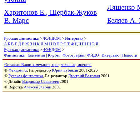
Ляшенко М
Харитонов Е., Щербак-Жуков
В. Марс
Беляев А.
Русская фантастика
>
ФЭНДОМ
>
Интервью
>
А
Б
В
Г
Д
Е
Ж
З
И
К
Л
М
Н
О
П
Р
С
Т
Ф
Ц
Ч
Ш
Щ
Э
Я
Русская фантастика
>
ФЭНДОМ
>
Фантастика
|
Конвенты
|
Клубы
|
Фотографии
|
ФИДО
|
Интервью
|
Новости
Оставьте Ваши замечания, предложения, мнения!
©
Фэндом.ru
, Гл. редактор
Юрий Зубакин
2001-2026
©
Русская фантастика
, Гл. редактор
Дмитрий Ватолин
2001
© Дизайн
Владимир Савватеев
2001
© Верстка
Алексей Жабин
2001