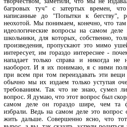
творчеством, заметили, что мы не издава
багровых туч" с затертых времен, чт
написанные до "Попытки к бегству", 
неохотой. Мы понимаем, конечно, что там 
идеологические вопросы на самом деле 
школьники, для которых, собственно, тол
произведения, пропускают это мимо ушей
интересует, им гораздо интереснее - поч
нападает только справа и никогда не н
наоборот. И я их понимаю, я с ними пол
при всем при том переиздавать эти вещи 
обычно мы их издаем только уступая оч
требованиям. Так что не знаю, сумел ли
вопрос. Я думаю, что этот вопрос был ско
самом деле он гораздо шире, чем та 
избрали. Ведь на самом деле это вопрос 
жить дальше. Совершенно ясно, что то
вырос, а вы, так сказать, успели родиться