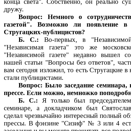
конца света". Собственно, он реально су
дружу.
Вопрос: Немного о сотрудничест
газетой". Возможно ли появление в
Стругацких-публицистов?
Б. С.:
Во-первых, в "Независимой 
"Независимая газета" это же московск
"Независимой газете" недавно вышел с
нашей статьи "Вопросы без ответов", част
вам сегодня изложил, то есть Стругацкие в
стали публицистами.
Вопрос: Было заседание семинара,
прессе. Если можно, немножко поподробн
Б. С.:
Я только был председателем
семинаре, а докладчиком был Святосла
сделал чрезвычайно интересный полный об
прессы. В фэнзине "Сизиф" № 3 или 4 ест
заседания и вы можете прочитать все подро