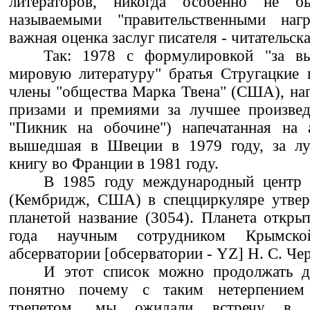
литераторов, никогда особенно не 
называемыми "правительственными наг
важная оценка заслуг писателя - читательска
Так: 1978 с формулировкой "за в
мировую литературу" братья Стругацкие 
члены "общества Марка Твена" (США), на
призами и премиями за лучшее произведе
"Пикник на обочине") напечатанная на 
вышедшая в Швеции в 1979 году, за л
книгу во Франции в 1981 году.
В 1985 году международный центр
(Кембридж, США) в спецциркуляре утвер
планетой название (3054). Планета откры
года научным сотрудником Крымской
абсерватории [обсерватории - YZ] Н. С. Че
И этот список можно продолжать до
понятно почему с таким нетерпением
трепетом, мы ожидали встречу в 