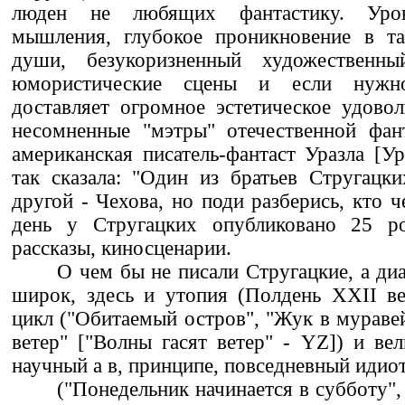
люден не любящих фантастику. Уров
мышления, глубокое проникновение в та
души, безукоризненный художественны
юмористические сцены и если нужно
доставляет огромное эстетическое удовол
несомненные "мэтры" отечественной фант
американская писатель-фантаст Уразла [У
так сказала: "Один из братьев Стругацки
другой - Чехова, но поди разберись, кто 
день у Стругацких опубликовано 25 ро
рассказы, киносценарии.
О чем бы не писали Стругацкие, а ди
широк, здесь и утопия (Полдень XXII ве
цикл ("Обитаемый остров", "Жук в муравей
ветер" ["Волны гасят ветер" - YZ]) и вел
научный а в, принципе, повседневный идио
("Понедельник начинается в субботу", 