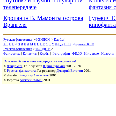
спутнике и научно-популярной
Кошелев В
телепередаче
фантазия с
Кропанин В. Мамонты острова
Гуревич Г
Врангеля
кинофанта
Русская фантастика
>
ФЭНДОМ
>
Клубы
>
А
Б
В
Г
Д
З
И
К
Л
М
Н
О
П
Р
С
Т
У
Ф
Ц
Ч
Ш
Э
|
Другое о КЛФ
Русская фантастика
>
ФЭНДОМ
>
Фантастика
|
Конвенты
|
Клубы
|
Фотографии
|
ФИДО
|
Интервью
|
Новости
Оставьте Ваши замечания, предложения, мнения!
©
Фэндом.ru
, Гл. редактор
Юрий Зубакин
2001-2026
©
Русская фантастика
, Гл. редактор
Дмитрий Ватолин
2001
© Дизайн
Владимир Савватеев
2001
© Верстка
Алексей Жабин
2001