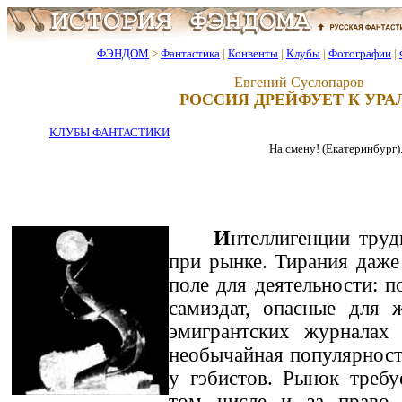
ФЭНДОМ
>
Фантастика
|
Конвенты
|
Клубы
|
Фотографии
|
Евгений Суслопаров
РОССИЯ ДРЕЙФУЕТ К УРА
КЛУБЫ ФАНТАСТИКИ
На смену! (Екатеринбург).- 
И
нтеллигенции труд
при рынке. Тирания даже
поле для деятельности: п
самиздат, опасные для 
эмигрантских журналах 
необычайная популярность
у гэбистов. Рынок требуе
том числе и за право