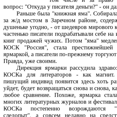
вопрос: "Откуда у писателя деньги?" - он д
Раньше была "книжная яма". Собирал
за ж/д мостом в Заречном районе, содерж
душеньке угодно, - от шедевров мирового к
частенько писатели подрабатывали себе на
книг продажей чужих. Потом "яма" медле
КОСК "Россия", стала престижнейшей
ярмаркой, а писатели по-прежнему торгуют 
Правда, уже своими.
Дирекция ярмарки рассудила здраво
КОСКа для литераторов - как магнит
пишущий индивид появится здесь хоть ра
уйдет, будет возвращаться снова и снова, ка
любое сравнение. Похоже, ярмарка стал
многих литературных журналов и фестивале
КОСКа постепенно возрождаются "У
следопыт", а совсем недавно на средст