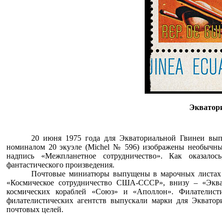
Экватори
20 июня 1975 года для Экваториальной Гвинеи вы
номиналом 20 экуэле (Michel № 596) изображены необычны
надпись «Межпланетное сотрудничество». Как оказалос
фантастического произведения.
Почтовые миниатюры выпущены в марочных листах 4
«Космическое сотрудничество США-СССР», внизу – «Эква
космических кораблей «Союз» и «Аполлон». Филателисти
филателистических агентств выпускали марки для Экватор
почтовых целей.