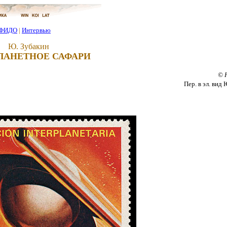
ФИДО
|
Интервью
Ю. Зубакин
АНЕТНОЕ САФАРИ
© 
Пер. в эл. вид