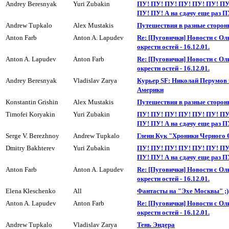
Andrey Beresnyak
Yuri Zubakin
ПУ! ПУ! ПУ! ПУ! ПУ! ПУ! ПУ
ПУ! ПУ! А на сдачу еще раз П
Andrew Tupkalo
Alex Mustakis
Пyтешествия в разные сторон
Anton Farb
Anton A. Lapudev
Re: [Пуговички] Новости с Ол
окрестн остей - 16.12.01.
Anton A. Lapudev
Anton Farb
Re: [Пуговички] Новости с Ол
окрестн остей - 16.12.01.
Andrey Beresnyak
Vladislav Zarya
Куpьеp SF: Николай Перумов 
Амеpики
Konstantin Grishin
Alex Mustakis
Пyтешествия в разные сторон
Timofei Koryakin
Yuri Zubakin
ПУ! ПУ! ПУ! ПУ! ПУ! ПУ! ПУ
ПУ! ПУ! А на сдачy еще раз П
Serge V. Berezhnoy
Andrew Tupkalo
Гленн Кук "Хроники Черного
Dmitry Bakhterev
Yuri Zubakin
ПУ! ПУ! ПУ! ПУ! ПУ! ПУ! ПУ
ПУ! ПУ! А на сдачу еще раз П
Anton Farb
Anton A. Lapudev
Re: [Пуговички] Новости с Ол
окрестн остей - 16.12.01.
Elena Kleschenko
All
Фантасты на "Эхе Москвы" ;)
Anton A. Lapudev
Anton Farb
Re: [Пуговички] Новости с Ол
окрестн остей - 16.12.01.
Andrew Tupkalo
Vladislav Zarya
Тень Эндера