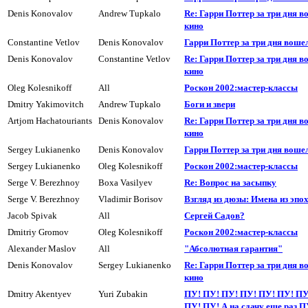
Denis Konovalov
Andrew Tupkalo
Re: Гарри Поттер за три дня в
кино
Constantine Vetlov
Denis Konovalov
Гарри Поттер за три дня воше
Denis Konovalov
Constantine Vetlov
Re: Гарри Поттер за три дня в
кино
Oleg Kolesnikoff
All
Роскон 2002:мастер-классы
Dmitry Yakimovitch
Andrew Tupkalo
Боги и звери
Artjom Hachatouriants
Denis Konovalov
Re: Гарри Поттер за три дня в
кино
Sergey Lukianenko
Denis Konovalov
Гарри Поттер за три дня воше
Sergey Lukianenko
Oleg Kolesnikoff
Роскон 2002:мастер-классы
Serge V. Berezhnoy
Boxa Vasilyev
Re: Вопрос на засыпкy
Serge V. Berezhnoy
Vladimir Borisov
Взгляд из дюзы: Имена из эпо
Jacob Spivak
All
Сергей Садов?
Dmitriy Gromov
Oleg Kolesnikoff
Роскон 2002:мастер-классы
Alexander Maslov
All
"Абсолютная гарантия"
Denis Konovalov
Sergey Lukianenko
Re: Гарри Поттер за три дня в
кино
Dmitry Akentyev
Yuri Zubakin
ПУ! ПУ! ПУ! ПУ! ПУ! ПУ! ПУ
ПУ! ПУ! А на сдачy еще раз П