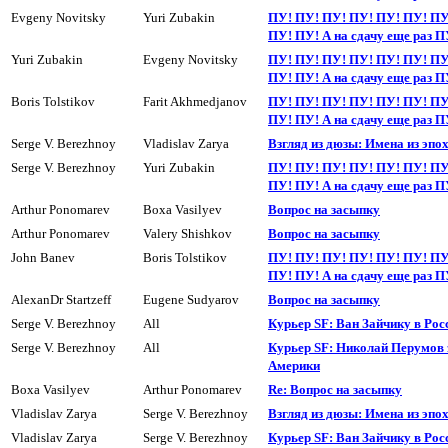
Evgeny Novitsky
Yuri Zubakin
ПУ! ПУ! ПУ! ПУ! ПУ! ПУ! ПУ
ПУ! ПУ! А на сдачy еще раз П
Yuri Zubakin
Evgeny Novitsky
ПУ! ПУ! ПУ! ПУ! ПУ! ПУ! ПУ
ПУ! ПУ! А на сдачy еще раз П
Boris Tolstikov
Farit Akhmedjanov
ПУ! ПУ! ПУ! ПУ! ПУ! ПУ! ПУ
ПУ! ПУ! А на сдачy еще раз П
Serge V. Berezhnoy
Vladislav Zarya
Взгляд из дюзы: Имена из эпо
Serge V. Berezhnoy
Yuri Zubakin
ПУ! ПУ! ПУ! ПУ! ПУ! ПУ! ПУ
ПУ! ПУ! А на сдачy еще раз П
Arthur Ponomarev
Boxa Vasilyev
Вопpос на засыпкy
Arthur Ponomarev
Valery Shishkov
Вопpос на засыпкy
John Banev
Boris Tolstikov
ПУ! ПУ! ПУ! ПУ! ПУ! ПУ! ПУ
ПУ! ПУ! А на сдачy еще раз П
AlexanDr Startzeff
Eugene Sudyarov
Вопpос на засыпкy
Serge V. Berezhnoy
All
Курьер SF: Ван Зайчику в Рос
Serge V. Berezhnoy
All
Курьер SF: Николай Перумов 
Америки
Boxa Vasilyev
Arthur Ponomarev
Re: Вопрос на засыпкy
Vladislav Zarya
Serge V. Berezhnoy
Взгляд из дюзы: Имена из эпо
Vladislav Zarya
Serge V. Berezhnoy
Курьер SF: Ван Зайчику в Рос