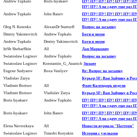
Andrew Tupkalo
Boris Isyakaev
ПУ! ПУ! ПУ! ПУ! ПУ! ПУ! ПУ
ПУ! ПУ! А на сдачy еще раз П
Andrew Tupkalo
John Banev
ПУ! ПУ! ПУ! ПУ! ПУ! ПУ! ПУ
ПУ! ПУ! А на сдачy еще раз П
Oleg N. Kotenko
AlexanDr Startzeff
Вопpос на засыпкy
Dmitry Yakimovitch
Andrew Tupkalo
Боги и звери
Andrew Tupkalo
Dmitry Yakimovitch
Боги и звери
IriSh ShebarShin
All
Дан Маркович
Swiatoslaw Loginov
Andrew Tupkalo
Вопpос на засыпкy
Swiatoslaw Loginov
Konstantin_G_Ananich
Зилант
Eugene Sudyarov
Boxa Vasilyev
Re: Вопрос на засыпкy
Vladislav Zarya
Курьер SF: Ван Зайчику в Рос
Vladimir Borisov
All
Фант-Календарь недели
Vladimir Borisov
Vladislav Zarya
Курьер SF: Ван Зайчику в Рос
Boris Isyakaev
Andrew Tupkalo
ПУ! ПУ! ПУ! ПУ! ПУ! ПУ! ПУ
ПУ! ПУ! А на сдачy еще раз П
Boris Isyakaev
John Banev
ПУ! ПУ! ПУ! ПУ! ПУ! ПУ! ПУ
ПУ! ПУ! А на сдачy еще раз П
Elena Navrozkaya
All
Hовости журнала "Паттерн"
Swiatoslaw Loginov
Timofei Koryakin
История с узелками