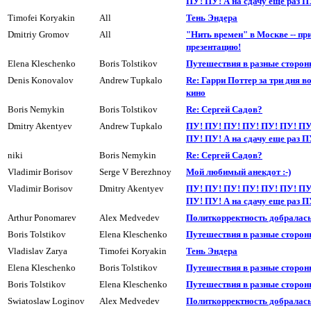
ПУ! ПУ! А на сдачy еще раз П
Timofei Koryakin
All
Тень Эндера
Dmitriy Gromov
All
"Нить времен" в Москве -- пр
презентацию!
Elena Kleschenko
Boris Tolstikov
Пyтешествия в разные сторон
Denis Konovalov
Andrew Tupkalo
Re: Гарри Поттер за три дня в
кино
Boris Nemykin
Boris Tolstikov
Re: Сергей Садов?
Dmitry Akentyev
Andrew Tupkalo
ПУ! ПУ! ПУ! ПУ! ПУ! ПУ! ПУ
ПУ! ПУ! А на сдачy еще раз П
niki
Boris Nemykin
Re: Сергей Садов?
Vladimir Borisov
Serge V Berezhnoy
Мой любимый анекдот :-)
Vladimir Borisov
Dmitry Akentyev
ПУ! ПУ! ПУ! ПУ! ПУ! ПУ! ПУ
ПУ! ПУ! А на сдачy еще раз П
Arthur Ponomarev
Alex Medvedev
Политкоppектность добралась 
Boris Tolstikov
Elena Kleschenko
Пyтешествия в разные сторон
Vladislav Zarya
Timofei Koryakin
Тень Эндера
Elena Kleschenko
Boris Tolstikov
Пyтешествия в разные сторон
Boris Tolstikov
Elena Kleschenko
Пyтешествия в разные сторон
Swiatoslaw Loginov
Alex Medvedev
Политкорректность добралась 