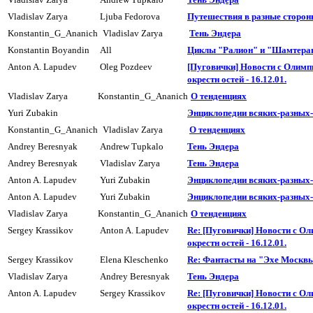
Vladislav Zarya
Ljuba Fedorova
Пyтешествия в разные сторон
Konstantin_G_Ananich
Vladislav Zarya
Тень Эндера
Konstantin Boyandin
All
Циклы "Ралион" и "Шамтера
Anton A. Lapudev
Oleg Pozdeev
[Пуговички] Новости с Олимп
окрестн остей - 16.12.01.
Vladislav Zarya
Konstantin_G_Ananich
О тенденциях
Yuri Zubakin
Энциклопедии всяких-разных
Konstantin_G_Ananich
Vladislav Zarya
О тенденциях
Andrey Beresnyak
Andrew Tupkalo
Тень Эндера
Andrey Beresnyak
Vladislav Zarya
Тень Эндера
Anton A. Lapudev
Yuri Zubakin
Энциклопедии всяких-разных
Anton A. Lapudev
Yuri Zubakin
Энциклопедии всяких-разных
Vladislav Zarya
Konstantin_G_Ananich
О тенденциях
Sergey Krassikov
Anton A. Lapudev
Re: [Пуговички] Новости с Ол
окрестн остей - 16.12.01.
Sergey Krassikov
Elena Kleschenko
Re: Фантасты на "Эхе Москвы
Vladislav Zarya
Andrey Beresnyak
Тень Эндера
Anton A. Lapudev
Sergey Krassikov
Re: [Пуговички] Новости с Ол
окрестн остей - 16.12.01.