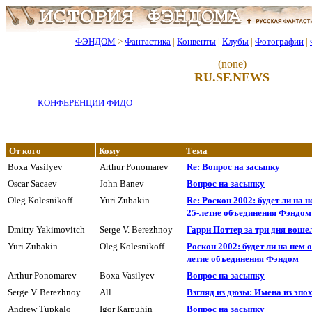
ФЭНДОМ
>
Фантастика
|
Конвенты
|
Клубы
|
Фотографии
|
(none)
RU.SF.NEWS
КОНФЕРЕНЦИИ ФИДО
От кого
Кому
Тема
Boxa Vasilyev
Arthur Ponomarev
Re: Вопрос на засыпкy
Oscar Sacaev
John Banev
Вопpос на засыпкy
Oleg Kolesnikoff
Yuri Zubakin
Re: Роскон 2002: будет ли на 
25-летие объединения Фэндом
Dmitry Yakimovitch
Serge V. Berezhnoy
Гарри Поттер за три дня воше
Yuri Zubakin
Oleg Kolesnikoff
Роскон 2002: будет ли на нем 
летие объединения Фэндом
Arthur Ponomarev
Boxa Vasilyev
Вопpос на засыпкy
Serge V. Berezhnoy
All
Взгляд из дюзы: Имена из эпо
Andrew Tupkalo
Igor Karpuhin
Вопpос на засыпкy