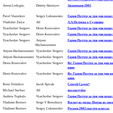
Artem Lodygin,
Dmitry Akentyev
Зиланткон-2001
Pavel Viaznikov
Sergey Lukianenko
Гарри Поттер за три дня воше
Vladislav Zarya
All
А.А.Петрова о Суэнвике
Vyacheslav Sergeev
Denis Konovalov
Гарри Поттер за три дня воше
Vyacheslav Sergeev
Denis Konovalov
Гарри Поттер за три дня воше
Vyacheslav Sergeev
Artjom
Гарри Поттер за три дня воше
Hachatouriants
Artjom Hachatouriants
Vyacheslav Sergeev
Гарри Поттер за три дня воше
Artjom Hachatouriants
Vyacheslav Sergeev
Гарри Поттер за три дня воше
Denis Konovalov
Vyacheslav Sergeev
Re: Гарри Поттер за три дня в
кино
Denis Konovalov
Vyacheslav Sergeev
Re: Гарри Поттер за три дня в
кино
Boris Tolstikov
Jacob Spivak
Сергей Садов?
Michael Sachno
All
посоветyйте
Andrew Tupkalo
Vyacheslav Sergeev
Гарри Поттер за три дня воше
Vladimir Borisov
Serge V Berezhnoy
Взгляд из дюзы: Имена из эпо
Vladimir Borisov
Sergey Lukianenko
Роскон 2002:мастер-классы