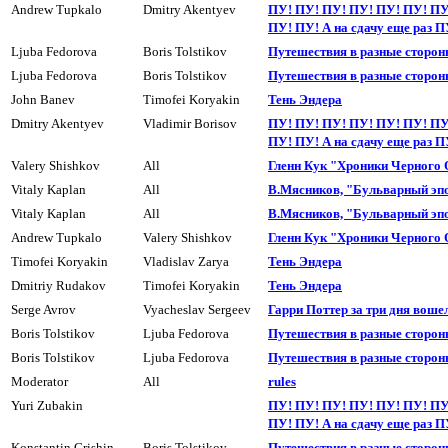
Andrew Tupkalo
Dmitry Akentyev
ПУ! ПУ! ПУ! ПУ! ПУ! ПУ! ПУ
ПУ! ПУ! А на сдачy еще раз П
Ljuba Fedorova
Boris Tolstikov
Путешествия в разные сторон
Ljuba Fedorova
Boris Tolstikov
Пyтешествия в разные сторон
John Banev
Timofei Koryakin
Тень Эндера
Dmitry Akentyev
Vladimir Borisov
ПУ! ПУ! ПУ! ПУ! ПУ! ПУ! ПУ
ПУ! ПУ! А на сдачy еще раз П
Valery Shishkov
All
Гленн Кук "Хроники Черного
Vitaly Kaplan
All
В.Мясников, "Бульварный эпос
Vitaly Kaplan
All
В.Мясников, "Бульварный эпос
Andrew Tupkalo
Valery Shishkov
Гленн Кук "Хроники Черного
Timofei Koryakin
Vladislav Zarya
Тень Эндера
Dmitriy Rudakov
Timofei Koryakin
Тень Эндера
Serge Avrov
Vyacheslav Sergeev
Гарри Поттер за три дня воше
Boris Tolstikov
Ljuba Fedorova
Путешествия в разные сторон
Boris Tolstikov
Ljuba Fedorova
Пyтешествия в разные сторон
Moderator
All
rules
Yuri Zubakin
ПУ! ПУ! ПУ! ПУ! ПУ! ПУ! ПУ
ПУ! ПУ! А на сдачy еще раз П
Konstantin Grishin
Boris Tolstikov
Пyтешествия в разные сторон