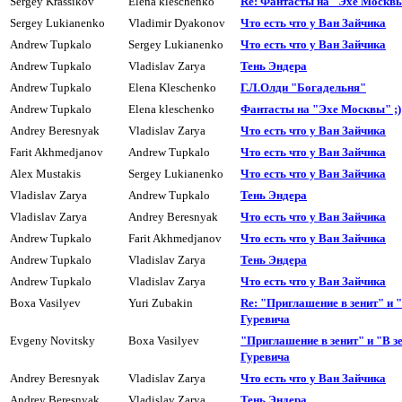
Sergey Krassikov
Elena kleschenko
Re: Фантасты на "Эхе Москвы
Sergey Lukianenko
Vladimir Dyakonov
Что есть что у Ван Зайчика
Andrew Tupkalo
Sergey Lukianenko
Что есть что у Ван Зайчика
Andrew Tupkalo
Vladislav Zarya
Тень Эндера
Andrew Tupkalo
Elena Kleschenko
Г.Л.Олди "Богадельня"
Andrew Tupkalo
Elena kleschenko
Фантасты на "Эхе Москвы" ;)
Andrey Beresnyak
Vladislav Zarya
Что есть что у Ван Зайчика
Farit Akhmedjanov
Andrew Tupkalo
Что есть что у Ван Зайчика
Alex Mustakis
Sergey Lukianenko
Что есть что у Ван Зайчика
Vladislav Zarya
Andrew Tupkalo
Тень Эндера
Vladislav Zarya
Andrey Beresnyak
Что есть что у Ван Зайчика
Andrew Tupkalo
Farit Akhmedjanov
Что есть что у Ван Зайчика
Andrew Tupkalo
Vladislav Zarya
Тень Эндера
Andrew Tupkalo
Vladislav Zarya
Что есть что у Ван Зайчика
Boxa Vasilyev
Yuri Zubakin
Re: "Приглашение в зенит" и "
Гуревича
Evgeny Novitsky
Boxa Vasilyev
"Приглашение в зенит" и "В зе
Гуpевича
Andrey Beresnyak
Vladislav Zarya
Что есть что у Ван Зайчика
Andrey Beresnyak
Vladislav Zarya
Тень Эндера