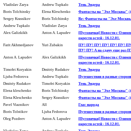
Vladislav Zarya
Andrew Tupkalo
Тень Эндера
Boris Tolchinsky
Elena Kleschenko
Фантасты на "Эхе Москвы" ;)
Sergey Krassikov
Boris Tolchinsky
Re: Фантасты на "Эхе Москвы
Andrew Tupkalo
Vladislav Zarya
Тень Эндера
Alex Galizkikh
Anton A. Lapudev
[Пуговички] Новости с Олимп
окрестн остей - 16.12.01.
Farit Akhmedjanov
Yuri Zubakin
ПУ! ПУ! ПУ! ПУ! ПУ! ПУ! ПУ
ПУ! ПУ! А на сдачy еще раз П
Anton A. Lapudev
Alex Galizkikh
[Пуговички] Новости с Олимп
окрестн остей - 16.12.01.
Timofei Koryakin
Dmitriy Rudakov
Тень Эндера
Ljuba Fedorova
Andrew Tupkalo
Пyтешествия в разные сторон
Dmitriy Rudakov
Timofei Koryakin
Тень Эндера
Elena kleschenko
Boris Tolchinsky
Фантасты на "Эхе Москвы" ;)
Elena Kleschenko
Sergey Krassikov
Фантасты на "Эхе Москвы" ;)
Pavel Viaznikov
All
Глас народа
Boris Tolstikov
Ljuba Fedorova
Пyтешествия в разные сторон
Oleg Pozdeev
Anton A. Lapudev
[Пуговички] Новости с Олимп
окрестн остей - 16.12.01.
Vladislav Zarya
Andrew Tupkalo
Тень Эндера