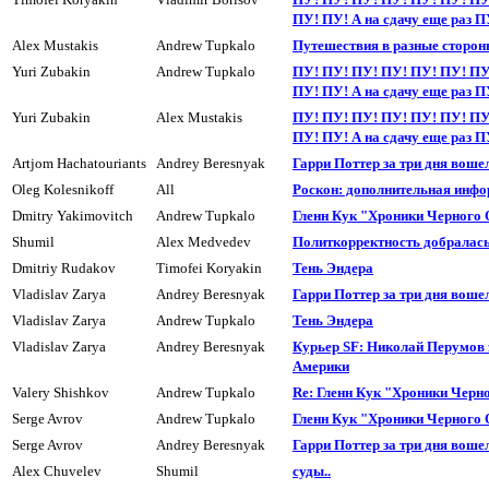
ПУ! ПУ! А на сдачy еще раз П
Alex Mustakis
Andrew Tupkalo
Пyтешествия в разные сторон
Yuri Zubakin
Andrew Tupkalo
ПУ! ПУ! ПУ! ПУ! ПУ! ПУ! ПУ
ПУ! ПУ! А на сдачу еще раз П
Yuri Zubakin
Alex Mustakis
ПУ! ПУ! ПУ! ПУ! ПУ! ПУ! ПУ
ПУ! ПУ! А на сдачу еще раз П
Artjom Hachatouriants
Andrey Beresnyak
Гарри Поттер за три дня воше
Oleg Kolesnikoff
All
Роскон: дополнительная инф
Dmitry Yakimovitch
Andrew Tupkalo
Гленн Кук "Хроники Черного
Shumil
Alex Medvedev
Политкорректность добралась 
Dmitriy Rudakov
Timofei Koryakin
Тень Эндера
Vladislav Zarya
Andrey Beresnyak
Гарри Поттер за три дня воше
Vladislav Zarya
Andrew Tupkalo
Тень Эндера
Vladislav Zarya
Andrey Beresnyak
Куpьеp SF: Николай Перумов 
Амеpики
Valery Shishkov
Andrew Tupkalo
Re: Гленн Кук "Хроники Черн
Serge Avrov
Andrew Tupkalo
Гленн Кук "Хроники Черного
Serge Avrov
Andrey Beresnyak
Гарри Поттер за три дня воше
Alex Chuvelev
Shumil
суды..