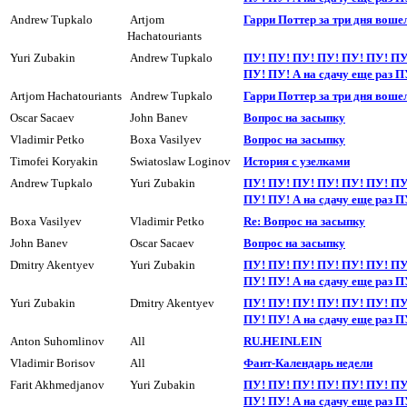
Andrew Tupkalo
Artjom
Гарри Поттер за три дня воше
Hachatouriants
Yuri Zubakin
Andrew Tupkalo
ПУ! ПУ! ПУ! ПУ! ПУ! ПУ! ПУ
ПУ! ПУ! А на сдачу еще раз П
Artjom Hachatouriants
Andrew Tupkalo
Гарри Поттер за три дня воше
Oscar Sacaev
John Banev
Вопpос на засыпкy
Vladimir Petko
Boxa Vasilyev
Вопpос на засыпкy
Timofei Koryakin
Swiatoslaw Loginov
История с узелками
Andrew Tupkalo
Yuri Zubakin
ПУ! ПУ! ПУ! ПУ! ПУ! ПУ! ПУ
ПУ! ПУ! А на сдачу еще раз П
Boxa Vasilyev
Vladimir Petko
Re: Вопрос на засыпкy
John Banev
Oscar Sacaev
Вопpос на засыпкy
Dmitry Akentyev
Yuri Zubakin
ПУ! ПУ! ПУ! ПУ! ПУ! ПУ! ПУ
ПУ! ПУ! А на сдачy еще раз П
Yuri Zubakin
Dmitry Akentyev
ПУ! ПУ! ПУ! ПУ! ПУ! ПУ! ПУ
ПУ! ПУ! А на сдачy еще раз П
Anton Suhomlinov
All
RU.HEINLEIN
Vladimir Borisov
All
Фант-Календарь недели
Farit Akhmedjanov
Yuri Zubakin
ПУ! ПУ! ПУ! ПУ! ПУ! ПУ! ПУ
ПУ! ПУ! А на сдачy еще раз П