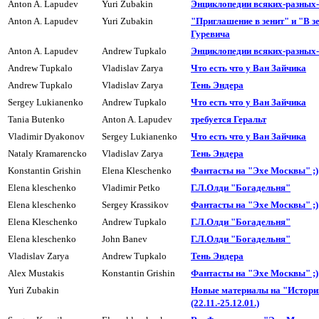
Anton A. Lapudev
Yuri Zubakin
Энциклопедии всяких-разных
Anton A. Lapudev
Yuri Zubakin
"Приглашение в зенит" и "В зе
Гуревича
Anton A. Lapudev
Andrew Tupkalo
Энциклопедии всяких-разных
Andrew Tupkalo
Vladislav Zarya
Что есть что у Ван Зайчика
Andrew Tupkalo
Vladislav Zarya
Тень Эндера
Sergey Lukianenko
Andrew Tupkalo
Что есть что у Ван Зайчика
Tania Butenko
Anton A. Lapudev
требуется Геральт
Vladimir Dyakonov
Sergey Lukianenko
Что есть что у Ван Зайчика
Nataly Kramarencko
Vladislav Zarya
Тень Эндера
Konstantin Grishin
Elena Kleschenko
Фантасты на "Эхе Москвы" ;)
Elena kleschenko
Vladimir Petko
Г.Л.Олди "Богадельня"
Elena kleschenko
Sergey Krassikov
Фантасты на "Эхе Москвы" ;)
Elena Kleschenko
Andrew Tupkalo
Г.Л.Олди "Богадельня"
Elena kleschenko
John Banev
Г.Л.Олди "Богадельня"
Vladislav Zarya
Andrew Tupkalo
Тень Эндера
Alex Mustakis
Konstantin Grishin
Фантасты на "Эхе Москвы" ;)
Yuri Zubakin
Hовые материалы на "Истор
(22.11.-25.12.01.)