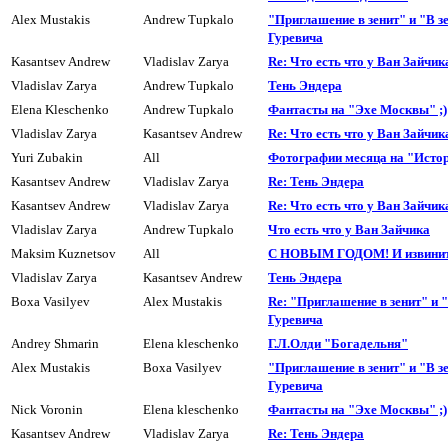
Alex Mustakis
Andrew Tupkalo
"Приглашение в зенит" и "В зе
Гуревича
Kasantsev Andrew
Vladislav Zarya
Re: Что есть что у Ван Зайчик
Vladislav Zarya
Andrew Tupkalo
Тень Эндера
Elena Kleschenko
Andrew Tupkalo
Фантасты на "Эхе Москвы" ;)
Vladislav Zarya
Kasantsev Andrew
Re: Что есть что у Ван Зайчик
Yuri Zubakin
All
Фотографии месяца на "Исто
Kasantsev Andrew
Vladislav Zarya
Re: Тень Эндера
Kasantsev Andrew
Vladislav Zarya
Re: Что есть что у Ван Зайчик
Vladislav Zarya
Andrew Tupkalo
Что есть что у Ван Зайчика
Maksim Kuznetsov
All
С НОВЫМ ГОДОМ! И извините
Vladislav Zarya
Kasantsev Andrew
Тень Эндера
Boxa Vasilyev
Alex Mustakis
Re: "Приглашение в зенит" и "
Гуревича
Andrey Shmarin
Elena kleschenko
Г.Л.Олди "Богадельня"
Alex Mustakis
Boxa Vasilyev
"Приглашение в зенит" и "В зе
Гуревича
Nick Voronin
Elena kleschenko
Фантасты на "Эхе Москвы" ;)
Kasantsev Andrew
Vladislav Zarya
Re: Тень Эндера