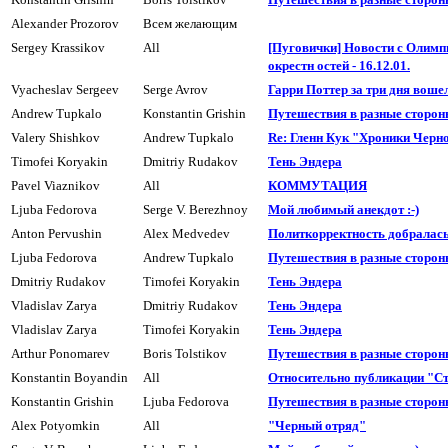
Alexander Prozorov
Всем желающим
Sergey Krassikov
All
[Пуговички] Новости с Олимп
окрестн остей - 16.12.01.
Vyacheslav Sergeev
Serge Avrov
Гарри Поттер за три дня воше
Andrew Tupkalo
Konstantin Grishin
Пyтешествия в разные сторон
Valery Shishkov
Andrew Tupkalo
Re: Гленн Кук "Хроники Черн
Timofei Koryakin
Dmitriy Rudakov
Тень Эндера
Pavel Viaznikov
All
КОММУТАЦИЯ
Ljuba Fedorova
Serge V. Berezhnoy
Мой любимый анекдот :-)
Anton Pervushin
Alex Medvedev
Политкорректность добралась 
Ljuba Fedorova
Andrew Tupkalo
Пyтешествия в разные сторон
Dmitriy Rudakov
Timofei Koryakin
Тень Эндера
Vladislav Zarya
Dmitriy Rudakov
Тень Эндера
Vladislav Zarya
Timofei Koryakin
Тень Эндера
Arthur Ponomarev
Boris Tolstikov
Пyтешествия в разные сторон
Konstantin Boyandin
All
Относительно публикации "Ст
Konstantin Grishin
Ljuba Fedorova
Пyтешествия в разные сторон
Alex Potyomkin
All
"Черный отряд"