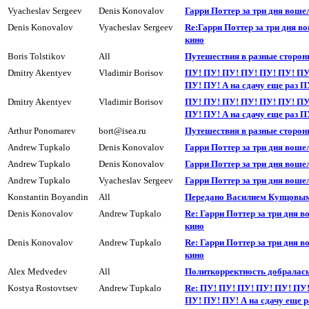
Vyacheslav Sergeev
Denis Konovalov
Гарри Поттер за три дня воше
Denis Konovalov
Vyacheslav Sergeev
Re:Гарри Поттер за три дня в
кино
Boris Tolstikov
All
Путешествия в разные сторон
Dmitry Akentyev
Vladimir Borisov
ПУ! ПУ! ПУ! ПУ! ПУ! ПУ! ПУ
ПУ! ПУ! А на сдачy еще раз П
Dmitry Akentyev
Vladimir Borisov
ПУ! ПУ! ПУ! ПУ! ПУ! ПУ! ПУ
ПУ! ПУ! А на сдачy еще раз П
Arthur Ponomarev
bort@isea.ru
Пyтешествия в разные сторон
Andrew Tupkalo
Denis Konovalov
Гарри Поттер за три дня воше
Andrew Tupkalo
Denis Konovalov
Гарри Поттер за три дня воше
Andrew Tupkalo
Vyacheslav Sergeev
Гарри Поттер за три дня воше
Konstantin Boyandin
All
Передано Василием Купцовы
Denis Konovalov
Andrew Tupkalo
Re: Гарри Поттер за три дня в
кино
Denis Konovalov
Andrew Tupkalo
Re: Гарри Поттер за три дня в
кино
Alex Medvedev
All
Политкорректность добралась 
Kostya Rostovtsev
Andrew Tupkalo
Re: ПУ! ПУ! ПУ! ПУ! ПУ! ПУ
ПУ! ПУ! ПУ! А на сдачy еще p