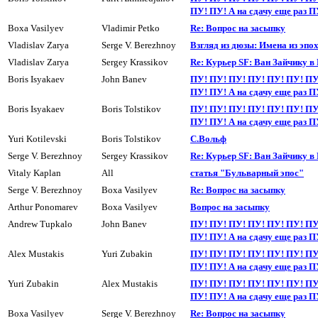
ПУ! ПУ! А на сдачy еще раз П
Boxa Vasilyev
Vladimir Petko
Re: Вопрос на засыпкy
Vladislav Zarya
Serge V. Berezhnoy
Взгляд из дюзы: Имена из эпо
Vladislav Zarya
Sergey Krassikov
Re: Курьер SF: Ван Зайчику в
Boris Isyakaev
John Banev
ПУ! ПУ! ПУ! ПУ! ПУ! ПУ! ПУ
ПУ! ПУ! А на сдачy еще раз П
Boris Isyakaev
Boris Tolstikov
ПУ! ПУ! ПУ! ПУ! ПУ! ПУ! ПУ
ПУ! ПУ! А на сдачy еще раз П
Yuri Kotilevski
Boris Tolstikov
С.Вольф
Serge V. Berezhnoy
Sergey Krassikov
Re: Курьер SF: Ван Зайчику в
Vitaly Kaplan
All
статья "Бульварный эпос"
Serge V. Berezhnoy
Boxa Vasilyev
Re: Вопрос на засыпкy
Arthur Ponomarev
Boxa Vasilyev
Вопpос на засыпкy
Andrew Tupkalo
John Banev
ПУ! ПУ! ПУ! ПУ! ПУ! ПУ! ПУ
ПУ! ПУ! А на сдачy еще раз П
Alex Mustakis
Yuri Zubakin
ПУ! ПУ! ПУ! ПУ! ПУ! ПУ! ПУ
ПУ! ПУ! А на сдачу еще раз П
Yuri Zubakin
Alex Mustakis
ПУ! ПУ! ПУ! ПУ! ПУ! ПУ! ПУ
ПУ! ПУ! А на сдачу еще раз П
Boxa Vasilyev
Serge V. Berezhnoy
Re: Вопрос на засыпкy