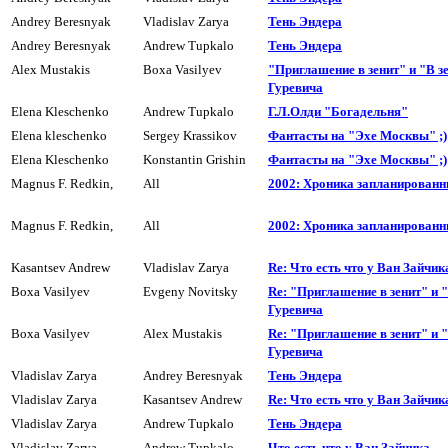
Andrey Beresnyak
Vladislav Zarya
Тень Эндера
Andrey Beresnyak
Andrew Tupkalo
Тень Эндера
Alex Mustakis
Boxa Vasilyev
"Приглашение в зенит" и "В зе
Гуревича
Elena Kleschenko
Andrew Tupkalo
Г.Л.Олди "Богадельня"
Elena kleschenko
Sergey Krassikov
Фантасты на "Эхе Москвы" ;)
Elena Kleschenko
Konstantin Grishin
Фантасты на "Эхе Москвы" ;)
Magnus F. Redkin,
All
2002: Хроника запланированн
Magnus F. Redkin,
All
2002: Хроника запланированн
Kasantsev Andrew
Vladislav Zarya
Re: Что есть что у Ван Зайчик
Boxa Vasilyev
Evgeny Novitsky
Re: "Приглашение в зенит" и "
Гуpевича
Boxa Vasilyev
Alex Mustakis
Re: "Приглашение в зенит" и "
Гуревича
Vladislav Zarya
Andrey Beresnyak
Тень Эндера
Vladislav Zarya
Kasantsev Andrew
Re: Что есть что у Ван Зайчик
Vladislav Zarya
Andrew Tupkalo
Тень Эндера
Vladislav Zarya
Andrew Tupkalo
Что есть что у Ван Зайчика