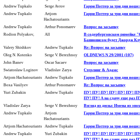
Andrew Tupkalo
Serge Avrov
Гарри Поттер за три дня воше
Andrew Tupkalo
Artjom
Гарри Поттер за три дня воше
Hachatouriants
Andrew Tupkalo
Arthur Ponomarev
Вопpос на засыпкy
Rodion Polyakov,
All
В содерберговском римейке "
Банионисом будет Джордж Кл
Valery Shishkov
Andrew Tupkalo
Re: Вопрос на засыпкy
Oleg N. Kotenko
Serge V. Berezhnoy
OLDNEWS N 29/2001 (107)
John Banev
Oscar Sacaev
Вопpос на засыпкy
Swiatoslaw Loginov
Vladislav Zarya
Стерлинг & Адамс
Artjom Hachatouriants
Andrew Tupkalo
Гарри Поттер за три дня воше
Boxa Vasilyev
Arthur Ponomarev
Re: Вопрос на засыпкy
Yuri Zubakin
Andrew Tupkalo
ПУ! ПУ! ПУ! ПУ! ПУ! ПУ! ПУ
ПУ! ПУ! А на сдачу еще раз П
Vladislav Zarya
Serge V. Berezhnoy
Взгляд из дюзы: Имена из эпо
Andrew Tupkalo
Artjom
Гарри Поттер за три дня воше
Hachatouriants
Artjom Hachatouriants
Andrew Tupkalo
Гарри Поттер за три дня воше
Andrew Tupkalo
Yuri Zubakin
ПУ! ПУ! ПУ! ПУ! ПУ! ПУ! ПУ
ПУ! ПУ! А на сдачу еще раз П