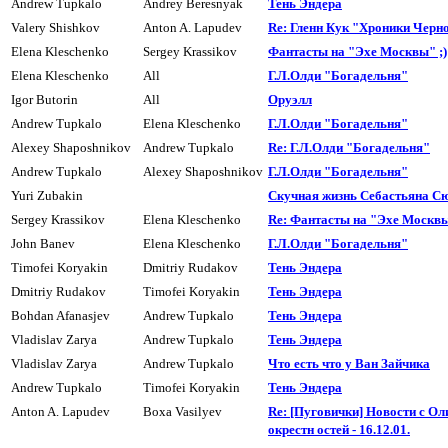
Andrew Tupkalo
Andrey Beresnyak
Тень Эндера
Valery Shishkov
Anton A. Lapudev
Re: Гленн Кук "Хроники Черн
Elena Kleschenko
Sergey Krassikov
Фантасты на "Эхе Москвы" ;)
Elena Kleschenko
All
Г.Л.Олди "Богадельня"
Igor Butorin
All
Оруэлл
Andrew Tupkalo
Elena Kleschenko
Г.Л.Олди "Богадельня"
Alexey Shaposhnikov
Andrew Tupkalo
Re: Г.Л.Олди "Богадельня"
Andrew Tupkalo
Alexey Shaposhnikov
Г.Л.Олди "Богадельня"
Yuri Zubakin
Скучная жизнь Себастьяна 
Sergey Krassikov
Elena Kleschenko
Re: Фантасты на "Эхе Москвы
John Banev
Elena Kleschenko
Г.Л.Олди "Богадельня"
Timofei Koryakin
Dmitriy Rudakov
Тень Эндера
Dmitriy Rudakov
Timofei Koryakin
Тень Эндера
Bohdan Afanasjev
Andrew Tupkalo
Тень Эндера
Vladislav Zarya
Andrew Tupkalo
Тень Эндера
Vladislav Zarya
Andrew Tupkalo
Что есть что у Ван Зайчика
Andrew Tupkalo
Timofei Koryakin
Тень Эндера
Anton A. Lapudev
Boxa Vasilyev
Re: [Пуговички] Новости с Ол
окрестн остей - 16.12.01.