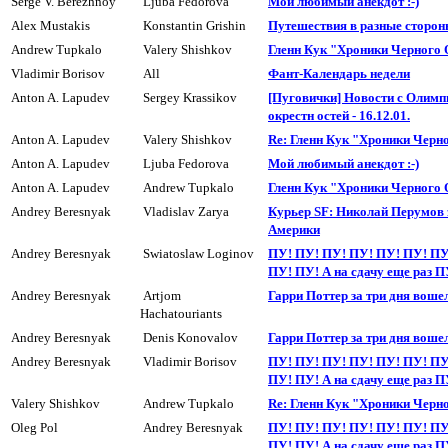
Serge V. Berezhnoy
Ljuba Fedorova
Мой любимый анекдот :-)
Alex Mustakis
Konstantin Grishin
Пyтешествия в разные сторон
Andrew Tupkalo
Valery Shishkov
Гленн Кук "Хроники Черного
Vladimir Borisov
All
Фант-Календарь недели
Anton A. Lapudev
Sergey Krassikov
[Пуговички] Новости с Олимп
окрестн остей - 16.12.01.
Anton A. Lapudev
Valery Shishkov
Re: Гленн Кук "Хроники Черн
Anton A. Lapudev
Ljuba Fedorova
Мой любимый анекдот :-)
Anton A. Lapudev
Andrew Tupkalo
Гленн Кук "Хроники Черного
Andrey Beresnyak
Vladislav Zarya
Куpьеp SF: Николай Перумов 
Амеpики
Andrey Beresnyak
Swiatoslaw Loginov
ПУ! ПУ! ПУ! ПУ! ПУ! ПУ! ПУ
ПУ! ПУ! А на сдачу еще раз П
Andrey Beresnyak
Artjom
Гарри Поттер за три дня воше
Hachatouriants
Andrey Beresnyak
Denis Konovalov
Гарри Поттер за три дня воше
Andrey Beresnyak
Vladimir Borisov
ПУ! ПУ! ПУ! ПУ! ПУ! ПУ! ПУ
ПУ! ПУ! А на сдачy еще раз П
Valery Shishkov
Andrew Tupkalo
Re: Гленн Кук "Хроники Черн
Oleg Pol
Andrey Beresnyak
ПУ! ПУ! ПУ! ПУ! ПУ! ПУ! ПУ
ПУ! ПУ! А на сдачу еще раз П