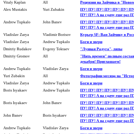
Vitaly Kaplan
All
Рецензия на Зайчика в "Ново
Alex Mustakis
Yuri Zubakin
ПУ! ПУ! ПУ! ПУ! ПУ! ПУ! ПУ
ПУ! ПУ! А на сдачу еще раз П
Andrew Tupkalo
John Banev
ПУ! ПУ! ПУ! ПУ! ПУ! ПУ! ПУ
ПУ! ПУ! А на сдачy еще раз П
Vladislav Zarya
Vladimir Borisov
Курьер SF: Ван Зайчику в Рос
Vladislav Zarya
Andrew Tupkalo
Боги и звери
Dmitriy Rudakov
Evgeny Toktaev
"Лунная Радуга", ляпы
Dmitriy Gromov
All
"Нить времен" полным состав
декабря! Приглашаем!
Andrew Tupkalo
Vladislav Zarya
Боги и звери
Yuri Zubakin
All
Фотографии месяца на "Исто
Vladislav Zarya
Andrew Tupkalo
Боги и звери
Boris Isyakaev
Andrew Tupkalo
ПУ! ПУ! ПУ! ПУ! ПУ! ПУ! ПУ
ПУ! ПУ! А на сдачy еще раз П
Boris Isyakaev
John Banev
ПУ! ПУ! ПУ! ПУ! ПУ! ПУ! ПУ
ПУ! ПУ! А на сдачy еще раз П
John Banev
Boris Isyakaev
ПУ! ПУ! ПУ! ПУ! ПУ! ПУ! ПУ
ПУ! ПУ! А на сдачy еще раз П
Andrew Tupkalo
Vladislav Zarya
Боги и звери