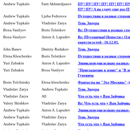
Andrew Tupkalo
Farit Akhmedjanov
ПУ! ПУ! ПУ! ПУ! ПУ! ПУ! ПУ
ПУ! ПУ! А на сдачy еще раз П
Andrew Tupkalo
Ljuba Fedorova
Пyтешествия в разные сторон
Andrew Tupkalo
Vladislav Zarya
Тень Эндера
Boxa Vasilyev
Boris Tolstikov
Re: Пyтешествия в разные сто
Boxa Vasilyev
Anton A. Lapudev
Re: [Пуговички] Новости с Ол
окрестн остей - 16.12.01.
John Banev
Dmitriy Rudakov
Тень Эндера
Elena Kleschenko
Boris Tolstikov
Пyтешествия в разные сторон
Yuri Zubakin
Anton A. Lapudev
Энциклопедии всяких-разных
Yuri Zubakin
Boxa Vasilyev
"Приглашение в зенит" и "В зе
Гуревича
Boris Tolchinsky
Elena kleschenko
Фантасты на "Эхе Москвы" ;)
Vladislav Zarya
Andrew Tupkalo
Тень Эндера
Vladislav Zarya
All
Что есть что у Ван Зайчика
Valery Shishkov
Vladislav Zarya
Re: Что есть что у Ван Зайчик
Andrew Tupkalo
Anton A. Lapudev
Энциклопедии всяких-разных
Andrew Tupkalo
Vladislav Zarya
Тень Эндера
Andrew Tupkalo
Vladislav Zarya
Что есть что у Ван Зайчика