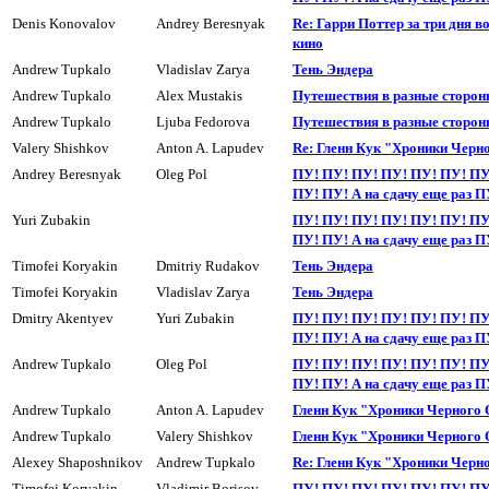
Denis Konovalov
Andrey Beresnyak
Re: Гарри Поттер за три дня в
кино
Andrew Tupkalo
Vladislav Zarya
Тень Эндера
Andrew Tupkalo
Alex Mustakis
Пyтешествия в разные сторон
Andrew Tupkalo
Ljuba Fedorova
Пyтешествия в разные сторон
Valery Shishkov
Anton A. Lapudev
Re: Гленн Кук "Хроники Черн
Andrey Beresnyak
Oleg Pol
ПУ! ПУ! ПУ! ПУ! ПУ! ПУ! ПУ
ПУ! ПУ! А на сдачу еще раз П
Yuri Zubakin
ПУ! ПУ! ПУ! ПУ! ПУ! ПУ! ПУ
ПУ! ПУ! А на сдачу еще раз П
Timofei Koryakin
Dmitriy Rudakov
Тень Эндера
Timofei Koryakin
Vladislav Zarya
Тень Эндера
Dmitry Akentyev
Yuri Zubakin
ПУ! ПУ! ПУ! ПУ! ПУ! ПУ! ПУ
ПУ! ПУ! А на сдачy еще раз П
Andrew Tupkalo
Oleg Pol
ПУ! ПУ! ПУ! ПУ! ПУ! ПУ! ПУ
ПУ! ПУ! А на сдачу еще раз П
Andrew Tupkalo
Anton A. Lapudev
Гленн Кук "Хроники Черного
Andrew Tupkalo
Valery Shishkov
Гленн Кук "Хроники Черного
Alexey Shaposhnikov
Andrew Tupkalo
Re: Гленн Кук "Хроники Черн
Timofei Koryakin
Vladimir Borisov
ПУ! ПУ! ПУ! ПУ! ПУ! ПУ! ПУ