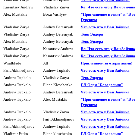
Kasantsev Andrew
Vladislav Zarya
Re: Что есть что у Ван Зайчик
Alex Mustakis
Boxa Vasilyev
"Приглашение в зенит" и "В зе
Гуревича
Vladislav Zarya
Andrey Beresnyak
Что есть что у Ван Зайчика
Vladislav Zarya
Andrey Beresnyak
Тень Эндера
Alex Mustakis
Andrey Beresnyak
Тень Эндера
Vladislav Zarya
Kasantsev Andrew
Re: Что есть что у Ван Зайчик
Vladislav Zarya
Kasantsev Andrew
Re: Что есть что у Ван Зайчик
Windblade
All
Приглашаем за открытиями!
Farit Akhmedjanov
Andrew Tupkalo
Что есть что у Ван Зайчика
Andrew Tupkalo
Vladislav Zarya
Тень Эндера
Andrew Tupkalo
Elena Kleschenko
Г.Л.Олди "Богадельня"
Andrew Tupkalo
Andrey Beresnyak
Что есть что у Ван Зайчика
Andrew Tupkalo
Alex Mustakis
"Приглашение в зенит" и "В зе
Гуревича
Andrew Tupkalo
Vladislav Zarya
Что есть что у Ван Зайчика
Andrew Tupkalo
Farit Akhmedjanov
Что есть что у Ван Зайчика
Farit Akhmedjanov
Andrew Tupkalo
Что есть что у Ван Зайчика
Vladimir Petko
Elena kleschenko
Г.Л.Олди "Богадельня"