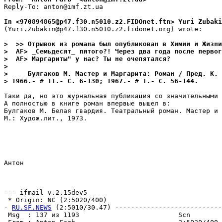
Reply-To: anton@imf.zt.ua

In <970894865@p47.f30.n5010.z2.FIDOnet.ftn> Yuri Zubaki
(Yuri.Zubakin@p47.f30.n5010.z2.fidonet.org) wrote:

>  >> Отрывок из романа был опубликован в Химии и Жизни
>  AF> _Семьдесят_ пятого?! Через два года после перво
>  AF> Маргариты" у нас? Ты не очепятался?
>
>     Булгаков М. Мастер и Маргарита: Роман / Пред. К.
> 1966.- # 11.- С. 6-130; 1967.- # 1.- С. 56-144.
Таки да, но это журнальная публикация со значительными 
А полностью в книге роман впервые вышел в:

Булгаков М. Белая гвардия. Театральный роман. Мастер и 
М.: Худож.лит., 1973.

Антон

--- ifmail v.2.15dev5

 * Origin: NC (2:5020/400)

- 
RU.SF.NEWS
 (2:5010/30.47) ---------------------------
 Msg  : 137 из 1193                         Scn        