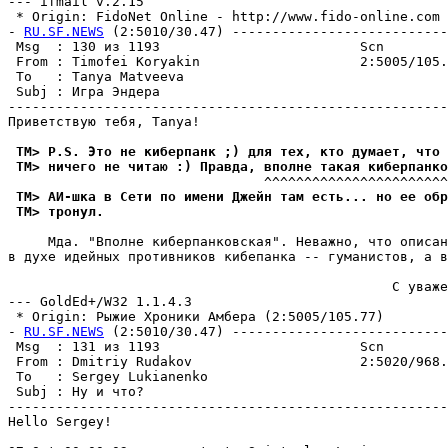
--- ifmail v.2.15

 * Origin: FidoNet Online - http://www.fido-online.com (
- 
RU.SF.NEWS
 (2:5010/30.47) ---------------------------
 Msg  : 130 из 1193                         Scn        
 From : Timofei Koryakin                    2:5005/105.
 To   : Tanya Matveeva                                 
 Subj : Игра Эндера                                    
-------------------------------------------------------
Приветствую тебя, Tanya!

 TM> P.S. Это не киберпанк ;) для тех, кто думает, что 
 TM> ничего не читаю :) Правда, вполне такая кибеpпанко
 TM> АИ-шка в Сети по имени Джейн там есть... но ее обр
 TM> тpонул.
     Мда. "Вполне киберпанковская". Неважно, что описан
в духе идейных противников кибепанка -- гуманистов, а в
                                                С уваже
--- GoldEd+/W32 1.1.4.3

 * Origin: Рыжие Хроники Амбера (2:5005/105.77)

- 
RU.SF.NEWS
 (2:5010/30.47) ---------------------------
 Msg  : 131 из 1193                         Scn        
 From : Dmitriy Rudakov                     2:5020/968.
 To   : Sergey Lukianenko                              
 Subj : Hy и что?                                      
-------------------------------------------------------
Hello Sergey!
