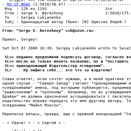
RU.SF.NEWS
 (2:5010/30.47) ---------------------------
 Msg  : 129 из 1193                         Scn        
 From : Serge V. Berezhnoy                  2:5020/175.
 To   : Sergey Lukianenko                              
 Subj : Одиннадцатый автор (было: [N] Одиссея Олдей.)  
From: "Serge V. Berezhnoy" <sb@ozon.ru>
Привет, Sergey!

Sat Oct 07 2000 16:39, Sergey Lukianenko wrote to Swiat
 SL>> недавно предложили подписать договор, согласно ко
 SL>> могло не только менять название, но и "поставить 
 SL>> принадлежащий Издательству псевдоним".
 SL>     Ну нифига себе... это что за издатели?
Слава ответит, если сочтет нужным, а в моей практике эт
одном случае - "Северо-Запад" считает "принадлежащими и
псевдонимами" имена, под которыми публикуются, например
"рыжесонизмы" и "куллизмы". Например, по их утверждения
Брайан" не должен однозначно ассоциироваться с писатель
издательство вправе передать это имя другому автору. То
псевдонима "Майкл Мэнсон". 

Переписка велась, правда, еще с прежней инкарнацией "Се
- = Удачи! = - = Сергей = - 
