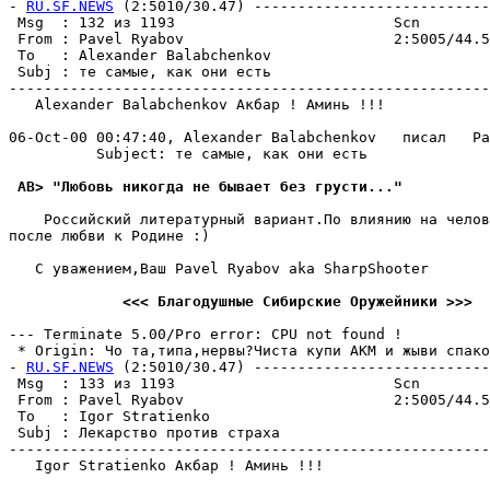
- 
RU.SF.NEWS
 (2:5010/30.47) ---------------------------
 Msg  : 132 из 1193                         Scn        
 From : Pavel Ryabov                        2:5005/44.5
 To   : Alexander Balabchenkov                         
 Subj : те самые, как они есть                         
-------------------------------------------------------
   Alexander Balabchenkov Акбар ! Аминь !!!

06-Oct-00 00:47:40, Alexander Balabchenkov   писал   Pa
          Subject: те самые, как они есть

 AB> "Любовь никогда не бывает без грусти..."
    Российский литератyрный вариант.По влиянию на челов
после любви к Родине :)

   С yважением,Ваш Pavel Ryabov aka SharpShooter

             <<< Благодyшные Cибирские Oрyжейники >>>
--- Terminate 5.00/Pro error: CPU not found !

 * Origin: Чо та,типа,нервы?Чиста кyпи АКМ и жыви спакой
- 
RU.SF.NEWS
 (2:5010/30.47) ---------------------------
 Msg  : 133 из 1193                         Scn        
 From : Pavel Ryabov                        2:5005/44.5
 To   : Igor Stratienko                                
 Subj : Лекарство против страха                        
-------------------------------------------------------
   Igor Stratienko Акбар ! Аминь !!!
