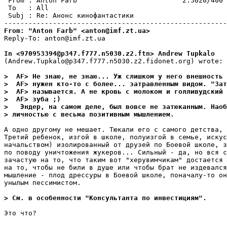
 From : Anton Farb                          2:5020/400 
 To   : All                                            
 Subj : Re: Анонс кинофантастики                       
From: "Anton Farb" <anton@imf.zt.ua>
Reply-To: anton@imf.zt.ua

In <970953394@p347.f777.n5030.z2.ftn> Andrew Tupkalo
(Andrew.Tupkalo@p347.f777.n5030.z2.fidonet.org) wrote:

>  AF> Не знаю, не знаю... Уж слишком у него внешность 
>  AF> нужен кто-то с более... затравленным видом. "Зат
>  AF> называется. А не кровь с молоком и голливудский 
>  AF> зуба ;)
>   Эндер, на самом деле, был вовсе не затюканным. Наоб
> личностью с весьма позитивным мышлением.
А одно другому не мешает. Тюкали его с самого детства, 
Третий ребенок, изгой в школе, полуизгой в семье, искус
начальством) изолированный от друзей по Боевой школе, з
по поводу уничтожения жукеров... Сильный - да, но вся с
зачастую на то, что таким вот "херувимчикам" достается 
на то, чтобы не били в душе или чтобы брат не издевался
мышление - плод дрессуры в Боевой школе, поначалу-то он
унылым пессимистом.

> См. в особенности "Консультанта по инвестициям".
Это что?
