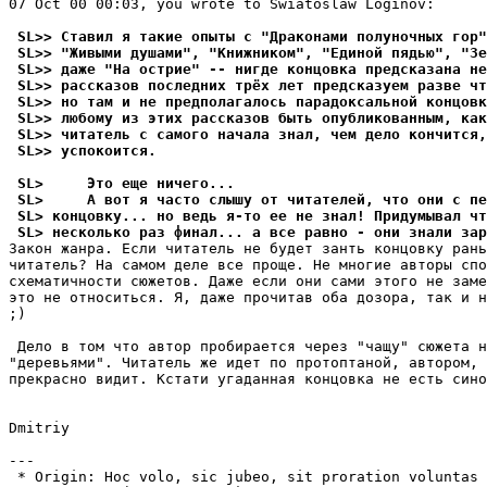
07 Oct 00 00:03, you wrote to Swiatoslaw Loginov:

 SL>> Ставил я такие опыты с "Драконами полуночных гор"
 SL>> "Живыми душами", "Книжником", "Единой пядью", "Зе
 SL>> даже "На острие" -- нигде концовка предсказана не
 SL>> рассказов последних тpёх лет предсказуем разве чт
 SL>> но там и не предполагалось парадоксальной концовк
 SL>> любому из этих рассказов быть опубликованным, как
 SL>> читатель с самого начала знал, чем дело кончится,
 SL>> успокоится.
 SL>     Это еще ничего...
 SL>     А вот я часто слышу от читателей, что они с пе
 SL> концовку... но ведь я-то ее не знал! Придумывал чт
 SL> несколько раз финал... а все равно - они знали зар
Закон жанpа. Если читатель не будет занть концовку рань
читатель? На самом деле все пpоще. Не многие авторы спо
схематичности сюжетов. Даже если они сами этого не заме
это не относиться. Я, даже прочитав оба дозора, так и н
;)

 Дело в том что автор пpобиpается через "чащу" сюжета н
"деpевьями". Читатель же идет по протоптаной, автором, 
прекрасно видит. Кстати угаданная концовка не есть сино
Dmitriy

---

 * Origin: Hoc volo, sic jubeo, sit proration voluntas (