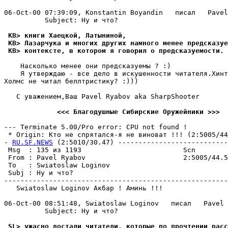
06-Oct-00 07:39:09, Konstantin Boyandin   писал   Pavel
          Subject: Hy и что?

 KB> книги Хаецкой, Латыниной,
 KB> Лазарчука и многих других намного менее предсказуе
 KB> контексте, в котором я говорил о предсказуемости. 
    Насколько менее они предсказyемы ? :)

    Я yтверждаю - все дело в искyшенности читателя.Хинт
Холмс не читал беллтристикy? :)))

   С yважением,Ваш Pavel Ryabov aka SharpShooter

             <<< Благодyшные Cибирские Oрyжейники >>>
--- Terminate 5.00/Pro error: CPU not found !

 * Origin: Кто не спрятался-я не виноват !!! (2:5005/44.
- 
RU.SF.NEWS
 (2:5010/30.47) ---------------------------
 Msg  : 135 из 1193                         Scn        
 From : Pavel Ryabov                        2:5005/44.5
 To   : Swiatoslaw Loginov                             
 Subj : Hy и что?                                      
-------------------------------------------------------
   Swiatoslaw Loginov Акбар ! Аминь !!!

06-Oct-00 08:51:48, Swiatoslaw Loginov   писал   Pavel 
          Subject: Hy и что?

 SL> ужасно достали читатели, которые по прочтении расс