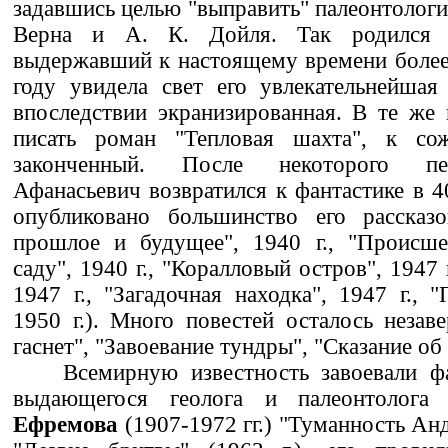
задавшись целью "выправить" палеонтологи
Верна и А. К. Дойля. Так родился 
выдержавший к настоящему времени более
году увидела свет его увлекательнейшая
впоследствии экранизированная. В те же
писать роман "Тепловая шахта", к со
законченный. После некоторого п
Афанасьевич возвратился к фантастике в 4
опубликовано большинство его рассказ
прошлое и будущее", 1940 г., "Происш
саду", 1940 г., "Коралловый остров", 1947 
1947 г., "Загадочная находка", 1947 г., 
1950 г.). Много повестей осталось неза
гаснет", "Завоевание тундры", "Сказание об
Всемирную известность завоевали ф
выдающегося геолога и палеонтолога
Ефремова
(1907-1972 гг.) "Туманность Анд