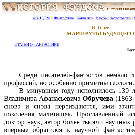
ФЭНДОМ
>
Фантастика
|
Конвенты
|
Клубы
|
Фотографии
|
И. Горев
МАРШРУТЫ БУДУЩЕГО
СТАТЬИ О ФАНТАСТИКЕ
Наук
Среди писателей-фантастов немало 
профессий, но особенно приметны геологи.
В минувшем году исполнилось 130 л
Владимира Афанасьевича
Обручева
(1863-1
снова и снова переиздаются, ими зачи
поколения мальчишек. Прославленный исс
доктор наук, автор более тысячи научных 
впервые обратился к научной фантастик