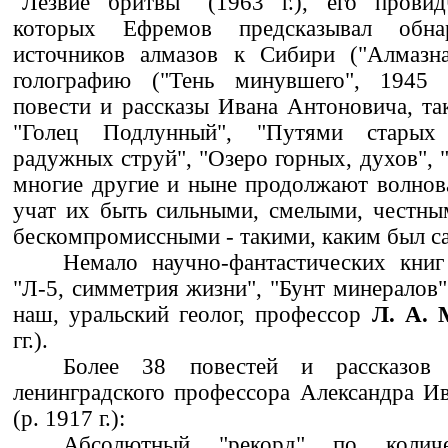
"Лезвие бритвы" (1963 г.), его провид
которых Ефремов предсказывал обна
источников алмазов к Сибири ("Алмазная
голографию ("Тень минувшего", 1945 г.
повести и рассказы Ивана Антоновича, так
"Голец Подлунный", "Путями старых 
радужных струй", "Озеро горных, духов", 
многие другие и ныне продолжают волнов
учат их быть сильными, смелыми, честны
бескомпромиссными - такими, каким был с
Немало научно-фантастических книг
"Л-5, симметрия жизни", "Бунт минералов"
наш, уральский геолог, профессор
Л. А. 
гг.).
Более 38 повестей и рассказов 
ленинградского профессора Александра И
(р. 1917 г.):
Абсолютный "рекорд" по колич