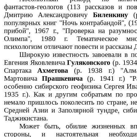
фантастов-геологов (113 рассказов и по
Дмитрию Александровичу
Биленкину
(р
популярных книг "Ночь контрабандой", (19
прибой", 1967 г., "Проверка на разумност
Олимпа", 1980 г. Тематическое мно
психологизм отличают повести и рассказы Д
Широкую известность завоевали в п
Евгения Яковлевича
Гуляковского
(р. 1934
Спартака
Ахметова
(р. 1938 г.) "Алм
Мартовича
Прашкевича
(р. 1941 г.) "Р
особенно сибирского геофизика Сергея И
1935 г.). Как и другим собратьям по пр
немало пришлось поколесить по стране, не
Средней Азии и Заполярной тундре, сиби
Таджикистана.
Может быть, обилие жизненных вп
стороны, и настоятельная необходи