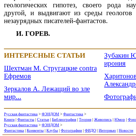
геологических гипотез, своего рода нау
другой, и выдвигают из среды геологов
незаурядных писателей-фантастов.
И. ГОРЕВ.
ИНТЕРЕСНЫЕ СТАТЬИ
Зубакин Ю
ирония
Шехтман М. Стругацкие contra
Ефремов
Харитонов
Александр
Зеркалов А. Лежащий во зле
мир...
Фотографи
Русская фантастика
>
ФЭНДОМ
>
Фантастика
>
Книги
|
Фантасты
|
Статьи
|
Библиография
|
Теория
|
Живопись
|
Юмор
|
Фэн
Русская фантастика
>
ФЭНДОМ
>
Фантастика
|
Конвенты
|
Клубы
|
Фотографии
|
ФИДО
|
Интервью
|
Новости