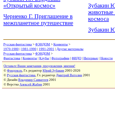
«Открытый космос»
Зубакин Ю
животные 
Черненко Г. Приглашение в
космоса
межпланетное путешествие
Зубакин Ю
Русская фантастика
>
ФЭНДОМ
>
Конвенты
>
1970-1980
|
1981-1990
|
1991-2001
|
Другие материалы
Русская фантастика
>
ФЭНДОМ
>
Фантастика
|
Конвенты
|
Клубы
|
Фотографии
|
ФИДО
|
Интервью
|
Новости
Оставьте Ваши замечания, предложения, мнения!
©
Фэндом.ru
, Гл. редактор
Юрий Зубакин
2001-2026
©
Русская фантастика
, Гл. редактор
Дмитрий Ватолин
2001
© Дизайн
Владимир Савватеев
2001
© Верстка
Алексей Жабин
2001