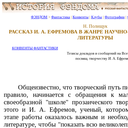
ФЭНДОМ
>
Фантастика
|
Конвенты
|
Клубы
|
Фотографии
|
Н. Полищук
РАССКАЗ И. А. ЕФРЕМОВА В ЖАНРЕ НАУЧ
ЛИТЕРАТУРЫ
КОНВЕНТЫ ФАНТАСТИКИ
Тезисы докладов и сообщений на Все
посвящ. творчеству И. А. Ефрем
Общеизвестно, что творческий путь пи
правило, начинается с обращения к ма
своеобразной "школе" прозаического тво
этого и И. А. Ефремов, ученый, которо
этапе работы оказалось важным и необх
литературе, чтобы "показать всю великоле