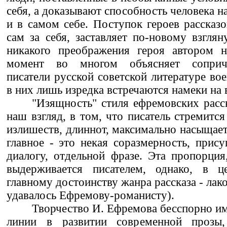
себя, а доказывают способность человека н
и в самом себе. Поступок героев рассказ
сам за себя, заставляет по-новому взглян
никакого преображения героя автором н
момент во многом объясняет соприча
писатели русской советской литературе во
в них лишь изредка встречаются намеки на 
"Изящность" стиля ефремовских расск
наш взгляд, в том, что писатель стремитс
излишеств, длиннот, максимально насыщает
главное - это некая соразмерность, прису
диалогу, отдельной фразе. Эта пропорция,
выдерживается писателем, однако, в це
главному достоинству жанра рассказа - лако
удавалось Ефремову-романисту).
Творчество И. Ефремова бесспорно им
линии в развитии современной прозы,