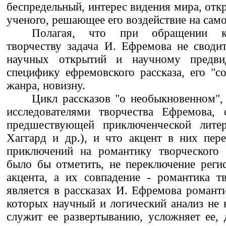
беспредельный, интерес видения мира, от
ученого, решающее его воздействие на сам
Полагая, что при обращении к
творчеству задача И. Ефремова не своди
научных открытий и научному предви
специфику ефремовского рассказа, его "со
жанра, новизну.
Цикл рассказов "о необыкновенном",
исследователями творчества Ефремова, 
предшествующей приключенческой литер
Хаггард и др.), и что акцент в них пер
приключений на романтику творческого
было бы отметить, не переключение регис
акцента, а их совпадение - романтика т
является в рассказах И. Ефремова романт
которых научный и логический анализ не в
служит ее развертыванию, усложняет ее, 