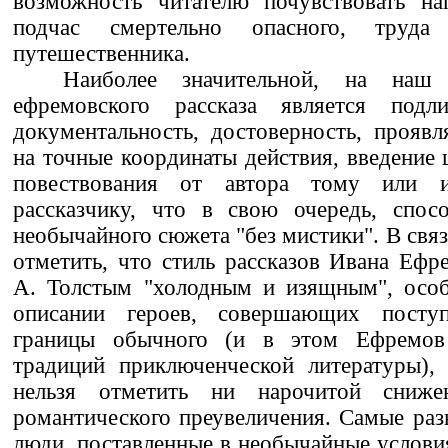
возможность читателю почувствовать нап
подчас смертельно опасного, труда 
путешественника.
Наиболее значительной, на наш 
ефремовского рассказа является под
документальность, достоверность, прояв
на точные координаты действия, введение ц
повествования от автора тому или 
рассказчику, что в свою очередь, спосо
необычайного сюжета "без мистики". В свя
отметить, что стиль рассказов Ивана Ефр
А. Толстым "холодным и изящным", особ
описании героев, совершающих посту
границы обычного (и в этом Ефремов
традиций приключенческой литературы),
нельзя отметить ни нарочитой сниже
романтического преувеличения. Самые ра
люди, поставленные в необычайные условия