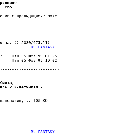
ринципе
 него.
ению с предыдущими? Может

.

нца. (2:5030/675.11)

------------ 
RU.FANTASY
 -
                         

2    Птн 05 Фев 99 01:25 

     Птн 05 Фев 99 19:02 

                         

-------------------------

Смита,
ись к и-нетчикам - 
наполовину... ТОЛЬКО

------------ 
RU.FANTASY
 -