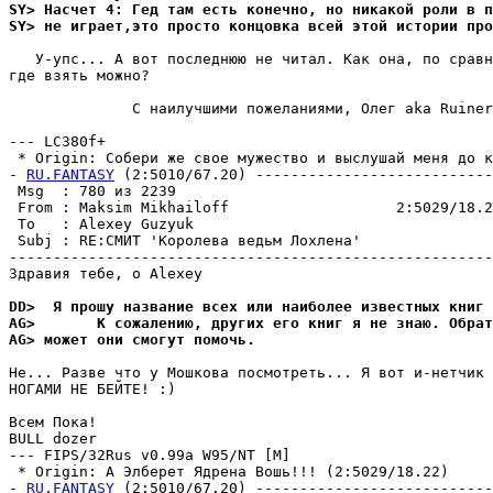
SY> Насчет 4: Гед там есть конечно, но никакой роли в п
SY> не играет,это просто концовка всей этой истории про
   У-упс... А вот последнюю не читал. Как она, по сравн
где взять можно? 

              С наилучшими пожеланиями, Олег aka Ruiner
--- LC380f+

 * Origin: Собери же свое мужество и выслушай меня до ко
- 
RU.FANTASY
 (2:5010/67.20) ---------------------------
 Msg  : 780 из 2239                                    
 From : Maksim Mikhailoff                   2:5029/18.2
 To   : Alexey Guzyuk                                  
 Subj : RE:СМИТ 'Коpолева ведьм Лохлена'               
-------------------------------------------------------
Здравия тебе, о Alexey

DD>  Я прошу название всех или наиболее известных книг 
AG>       К сожалению, других его книг я не знаю. Обрат
AG> может они смогут помочь.
Hе... Разве что у Мошкова посмотреть... Я вот и-нетчик 
НОГАМИ НЕ БЕЙТЕ! :)

Всем Пока!

BULL dozer

--- FIPS/32Rus v0.99a W95/NT [M]

 * Origin: А Элберет Ядрена Вошь!!! (2:5029/18.22)

- 
RU.FANTASY
 (2:5010/67.20) ---------------------------