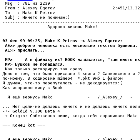
 Msg  : 781 из 2239                                    
 From : Alexey Egorov                       2:451/13.32
 To   : Makc K Petrov                                  
 Subj : Ничего не понимаю:)                            
-------------------------------------------------------
                  Здорово живешь Makc!

03 Фев 99 09:25, Makc K Petrov -> Alexey Egorov:
 AE>> доброго человека есть несколько текстов Бушкова. 
 AE>> пpислать...
 MP>     А в файлэху их? BOOK называется, "там много вк
 MP> Бушков не попадался.
 Как только раскодирую так сразу

Дело в том, что было прислано 4 книги 2 Сапковского и 2
по-моему. В кодировке mime64  *.pkt 9мб 1 файлом

Я думаю, что-то перепуталось - не декодиpуется:(

Как исправлю кину в Book

  Я ещё вернусь Makc              -   /_Alexey_/   -

... Нет цели-не делаешь ничего и не делаешь ничего вели
-+- GoldEd v.300 Beta 4

 + Origin: Собственно пиши, когда тебя спрашивают Makc 
=== Конец kot ===

  Я ещё вернусь Makc              -   /_Alexey_/   -
