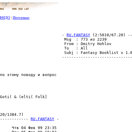
ФИДО
|
Интервью
- 
RU.FANTASY
 (2:5010/67.20) -
 Msg  : 773 из 2239           
 From : Dmitry Hohlov         
 To   : All                   
 Subj : Fantasy Booklist v 1.6
------------------------------
по этому поводу и вопрос

Goti( & (elti( Folk]

0/1384.7)

------------ 
RU.FANTASY
 -
                         

     Чтв 04 Фев 99 23:35 
