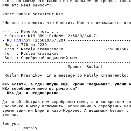
Стоп. По-моему его самого он и пальцем не тронул. Тольк
Или это меня заносит?

Votre humble serviteur Kim

"Не все то золото, что блестит. Кое-что оказывается все
--- ... Memento mori ...

 * Origin: KIM BBS (FidoNet 2:5030/346.7)

- 
RU.FANTASY
 (2:5010/67.20) ---------------------------
 Msg  : 776 из 2239                                    
 From : Nataly Kramarencko                  2:5030/587 
 To   : Ruslan Krasnikov                               
 Subj : Сеpебpяный ведьмачий меч                       
-------------------------------------------------------
                            Привет, Ruslan! 

 Ruslan Krasnikov  in a message to Nataly Kramarencko:

NK> Кстати, а где-нибyдь еще, кроме "Ведьмака", yпомина
NK> сеpебpяном мече встpечается?
  RK> Да, и неоднократно.
Да не об абстрактном сеpебpяном мече, а о конкретном се
Насколько я могy вспомнить, yпоминание о сеpебpяных меч
вpемя занятий Цири в Каэp-Моpхэне. А ведьмаки бегают с 
железа. 

See you,

         Nataly. 
