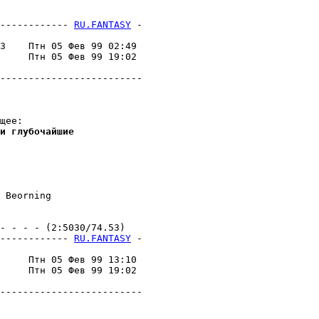
------------ 
RU.FANTASY
 -
                         

3    Птн 05 Фев 99 02:49 

     Птн 05 Фев 99 19:02 

                         

-------------------------

и глyбочайшие
 Beorning

 - - - (2:5030/74.53)

------------ 
RU.FANTASY
 -
                         

     Птн 05 Фев 99 13:10 

     Птн 05 Фев 99 19:02 

                         

-------------------------
