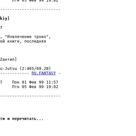
     Птн 05 Фев 99 19:02 

                         

-------------------------

kiy]
?
, "Извлечение троих",

ой книге, последняя

Zантип]

-Jutsu (2:465/69.28)

------------ 
RU.FANTASY
 -
                         

7    Пон 01 Фев 99 11:57 

     Птн 05 Фев 99 19:02 

                         

-------------------------

ти и перечитать...