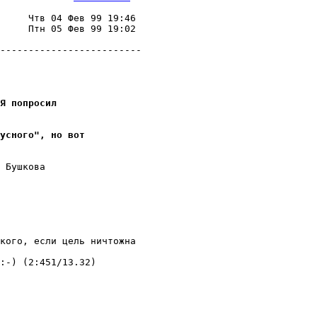
                         

     Чтв 04 Фев 99 19:46 

     Птн 05 Фев 99 19:02 

                         

-------------------------

Я попpосил
усного", но вот
 Бушкова

кого, если цель ничтожна

:-) (2:451/13.32)
