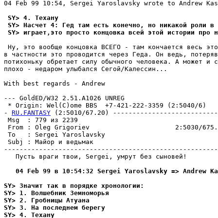
04 Feb 99 10:54, Sergei Yaroslavsky wrote to Andrew Kas
 SY> 4. Техану
 SY> Насчет 4: Гед там есть конечно, но никакой роли в 
 SY> играет,это просто концовка всей этой истории про н
 Ну, это вообще концовка ВСЕГО - там кончается весь это
в частности это проводится через Геда. Он ведь, потеряв
потихоньку обретает силу обычного человека. А может и с
плохо - недаром улыбался Сегой/Калессин...

With best regards - Andrew

--- GoldED/W32 2.51.A1026 UNREG

 * Origin: Wel(C)ome BBS  +7-421-222-3359 (2:5040/6)

- 
RU.FANTASY
 (2:5010/67.20) ---------------------------
 Msg  : 779 из 2239                                    
 From : Oleg Grigoriev                      2:5030/675.
 To   : Sergei Yaroslavsky                             
 Subj : Майор и ведьмак                                
-------------------------------------------------------
   Пусть враги твои, Sergei, умрут без сыновей!

   04 Feb 99 в 10:54:32 Sergei Yaroslavsky => Andrew Ka
SY> Значит так в порядке хронологии:
SY> 1. Волшебник Земноморья
SY> 2. Гробницы Атуана
SY> 3. На последнем берегу
SY> 4. Техану