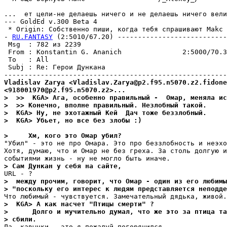
...  ет цели-не делаешь ничего и не делаешь ничего вели
--- GoldEd v.300 Beta 4

 * Origin: Собственно пиши, когда тебя спрашивают Makc :
- 
RU.FANTASY
 (2:5010/67.20) ---------------------------
 Msg  : 782 из 2239                                    
 From : Konstantin G. Ananich               2:5000/70.3
 To   : All                                            
 Subj : Re: Герои Дункана                              
Vladislav Zarya <Vladislav.Zarya@p2.f95.n5070.z2.fidone
<918001970@p2.f95.n5070.z2>...
>  >>  KGA> Ага, особенно правильный -  Омар, меняла ис
>  >> Конечно, вполне правильный. Незлобный такой.
>  KGA> Ну, не эхотажный Кей  Дач тоже беззлобный.
>  KGA> Убьет, но все без злобы :)
>     Хм, кого это Омар убил? 
"Убил" - это не про Омара. Это про беззлобность и неэхо
Хотя, думаю, что и Омар не без греха. За столь долгую и
> Сам Дункан у себя на сайте,
>  между прочим, говорит, что Омар - один из его любимы
> "поскольку его интерес к людям представляется неподде
>  KGA> А как насчет "Птицы смерти" ?
>      Долго и мучительно думал, что же это за птица та
> сбили.