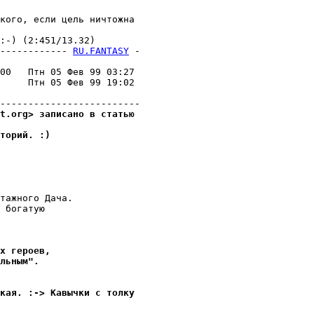
кого, если цель ничтожна

-) (2:451/13.32)

------------ 
RU.FANTASY
 -
                         

00   Птн 05 Фев 99 03:27 

     Птн 05 Фев 99 19:02 

                         

t.org> записано в статью
торий. :)
тажного Дача.

 богатую 

х героев,
льным".
кая. :-> Кавычки с толку