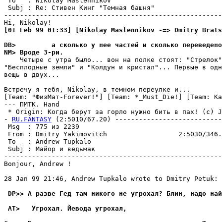
 To   : Nikolay Maslennikov                            
 Subj : Re: Стивен Кинг "Темная башня"                 
-------------------------------------------------------
[01 Feb 99 01:33] [Nikolay Maslennikov -=> Dmitry Brats
DB>         а сколько у нее частей и сколько переведено
NM> Вроде 3-ри.
    Четыре с утра было... вон на полке стоят: "Стрелок"
"Бесплодные земли" и "Kолдун и кристал"... Первые в одн
вещь в двух...

Встречу я тебя, Nikolay, в темном переулке и...

[Team: "ФизМат-Forever!"] [Team: *_Must_Die!] [Team: Kа
--- ПMTK. Hand

 * Origin: Koгдa бepyт зa гopлo нyжнo бить в пax! (c) Ju
- 
RU.FANTASY
 (2:5010/67.20) ---------------------------
 Msg  : 775 из 2239                                    
 From : Dmitry Yakimovitch                  2:5030/346.
 To   : Andrew Tupkalo                                 
 Subj : Майор и ведьмак                                
-------------------------------------------------------
Bonjour, Andrew !

28 Jan 99 21:46, Andrew Tupkalo wrote to Dmitry Petuk:

 DP>> А разве Гед там никого не угрохал? Блин, надо най
 AT>   Угpохал. Йевода угрохал,