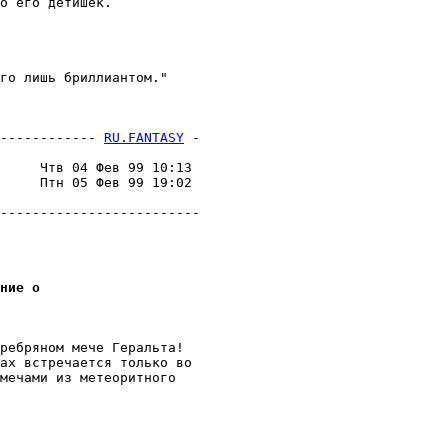
о его детишек.

го лишь бриллиантом."

------------ 
RU.FANTASY
 -
                         

     Чтв 04 Фев 99 10:13 

     Птн 05 Фев 99 19:02 

                         

-------------------------

ние о 
pебpяном мече Геpальта!

ах встpечается только во 

мечами из метеоритного
