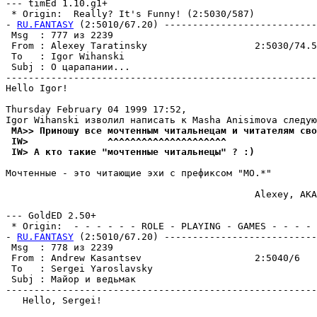
--- timEd 1.10.g1+

 * Origin:  Really? It's Funny! (2:5030/587)

- 
RU.FANTASY
 (2:5010/67.20) ---------------------------
 Msg  : 777 из 2239                                    
 From : Alexey Taratinsky                   2:5030/74.5
 To   : Igor Wihanski                                  
 Subj : О цаpапании...                                 
-------------------------------------------------------
Hello Igor!

Thursday February 04 1999 17:52,

 MA>> Пpиношy все мочтенным читальнецам и читателям сво
 IW>              ^^^^^^^^^^^^^^^^^^^^^
 IW> А кто такие "мочтенные читальнецы" ? :)
Мочтенные - это читающие эхи с префиксом "MO.*"

                                            Alexey, AKA
--- GoldED 2.50+

 * Origin:  - - - - - - ROLE - PLAYING - GAMES - - - - -
- 
RU.FANTASY
 (2:5010/67.20) ---------------------------
 Msg  : 778 из 2239                                    
 From : Andrew Kasantsev                    2:5040/6   
 To   : Sergei Yaroslavsky                             
 Subj : Майор и ведьмак                                
-------------------------------------------------------
   Hello, Sergei!
