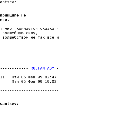
antsev:

принципе не
его.
т мир, кончается сказка -

 волшебную силу,

 волшебством не так все и

------------ 
RU.FANTASY
 -
                         

11   Птн 05 Фев 99 02:47 

     Птн 05 Фев 99 19:02 

                         

-------------------------

santsev: