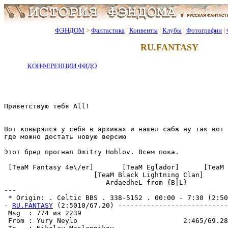
ФЭНДОМ
>
Фантастика
|
Конвенты
|
Клубы
|
Фотографии
|
RU.FANTASY
КОНФЕРЕНЦИИ ФИДО
Приветствую тебя All!

Вот ковырялся у себя в архивах и нашел сабж ну так вот 
где можно достать новую версию

Этот бред прогнал Dmitry Hohlov. Всем пока.

 [TeaM Fantasy 4e\/er]       [TeaM Eglador]      [TeaM 
                      [TeaM Black Lightning Clan]

                         ArdaedheL from {B|L}

---

 * Origin: . Celtic BBS . 338-5152 . 00:00 - 7:30 (2:502
- 
RU.FANTASY
 (2:5010/67.20) ---------------------------
 Msg  : 774 из 2239                                    
 From : Yury Neylo                          2:465/69.28