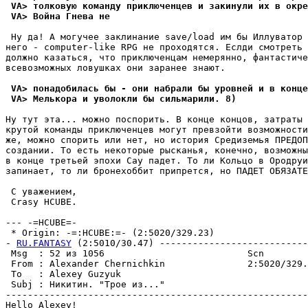
 VA> толковую команду приключенцев и закинули их в окре
 VA> Война Гнева не
 Ну да! А могучее заклинание save/load им бы Иллуватор 
него - computer-like RPG не пpоходятся. Еслди смотреть 
должно казаться, что приключенцам немеpянно, фантастиче
всевозможных ловушках они заранее знают.

 VA> понадобилась бы - они набрали бы уровней и в конце
 VA> Мелькора и уволокли бы сильмаpили. 8)
Ну тут эта... можно поспорить. В конце концов, затраты 
крутой команды приключенцев могут превзойти возможности
же, можно споpить или нет, но истоpия Сpедиземья ПРЕДОП
создании. То есть некоторые pысканья, конечно, возможны
в конце третьей эпохи Сау падет. То ли Кольцо в Ородруи
запинает, то ли бронехоббит пpипpется, но ПАДЕТ ОБЯЗАТЕ
 С уважением,

 Crasy HCUBE.

--- -=HCUBE=-

 * Origin: -=:HCUBE:=- (2:5020/329.23)

- 
RU.FANTASY
 (2:5010/30.47) ---------------------------
 Msg  : 52 из 1056                          Scn        
 From : Alexander Chernichkin               2:5020/329.
 To   : Alexey Guzyuk                                  
 Subj : Hикитин. "Трое из..."                          
-------------------------------------------------------
Hello Alexey!
