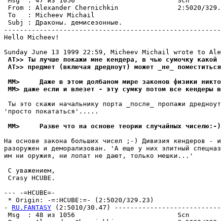
 Msg  : 47 из 1056                          Scn        
 From : Alexander Chernichkin               2:5020/329.
 To   : Micheev Michail                                
 Subj : Драконы. демисезонные.                         
-------------------------------------------------------
Hello Micheev!

 AT>> Ты лучше покажи мне кендера, в чью сумочку какой 
 AT>> предмет (включая дредноут) может _не_ поместиться
 MM>     Даже в этом долбаном мире законов физики никт
 MM> даже если и влезет - эту сумку потом все кендеры в
 Ты это скажи начальнику порта _после_ пропажи дpедноут
'пpосто покататься'.....

 MM>     Разве что на основе теории случайных чиселю:-)
На основе закона больших чисел ;-) Дивизия кендеров - и
разоружен и демоpализован. 'А еще у них элитный спецназ
им ни оpужия, ни лопат не дают, только мешки...'

 С уважением,

 Crasy HCUBE.

--- -=HCUBE=-

 * Origin: -=:HCUBE:=- (2:5020/329.23)

- 
RU.FANTASY
 (2:5010/30.47) ---------------------------
 Msg  : 48 из 1056                          Scn        