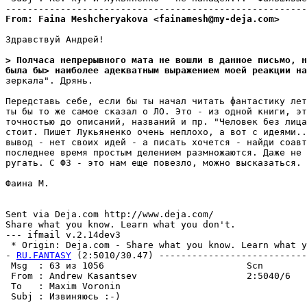
From: Faina Meshcheryakova <fainamesh@my-deja.com>
Здравствуй Андрей!

> Полчаса непрерывного мата не вошли в данное письмо, н
была бы> наиболее адекватным выражением моей реакции на
зеркала". Дрянь.

Передставь себе, если бы ты начал читать фантастику лет
ты бы то же самое сказал о ЛО. Это - из одной книги, эт
точностью до описаний, названий и пр. "Человек без лица
стоит. Пишет Лукьяненко очень неплохо, а вот с идеями..
вывод - нет своих идей - а писать хочется - найди соавт
последнее время простым делением размножаются. Даже не 
ругать. С ФЗ - это нам еще повезло, можно высказаться.

Фаина М.

Sent via Deja.com http://www.deja.com/

Share what you know. Learn what you don't.

--- ifmail v.2.14dev3

 * Origin: Deja.com - Share what you know. Learn what yo
- 
RU.FANTASY
 (2:5010/30.47) ---------------------------
 Msg  : 63 из 1056                          Scn        
 From : Andrew Kasantsev                    2:5040/6   
 To   : Maxim Voronin                                  
 Subj : Извиняюсь :-)                                  
-------------------------------------------------------