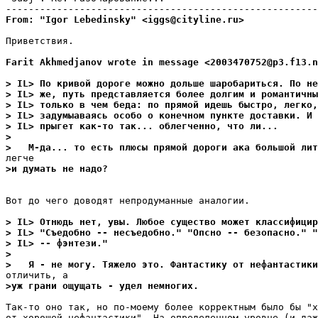
From: "Igor Lebedinsky" <iggs@cityline.ru>
Приветствия.

Farit Akhmedjanov wrote in message <2003470752@p3.f13.n
> IL> По кривой дороге можно дольше шаробариться. По не
> IL> же, путь представляется более долгим и романтичны
> IL> только в чем беда: по прямой идешь быстро, легко,
> IL> задумыаваясь особо о конечном пункте доставки. И 
> IL> прыгет как-то так... облегченно, что ли...
>
>   М-да... то есть плюсы пpямой дороги ака большой лит
>и думать не надо?
Вот до чего доводят непродуманные аналогии.

> IL> Отнюдь нет, увы. Любое существо может классифицир
> IL> "Съедобно -- несъедобно." "Опсно -- безопасно." "
> IL> -- фэнтези."
>
>   Я - не могу. Тяжело это. Фантастику от нефантастики
>уж грани ощущать - удел немногих.
Так-то оно так, но по-моему более корректным было бы "х
от хорошей нефантастики". На определенном уровне (и даж