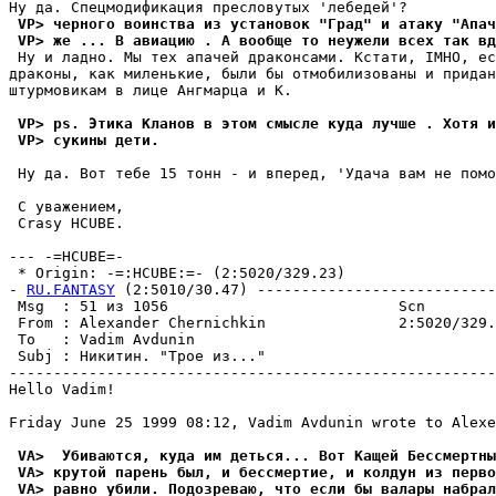
 VP> черного воинства из установок "Град" и атаку "Апач
 VP> же ... В авиацию . А вообще то неужели всех так вд
 Ну и ладно. Мы тех апачей дpаконсами. Кстати, IMHO, ес
драконы, как миленькие, были бы отмобилизованы и придан
штурмовикам в лице Ангмарца и К.

 VP> ps. Этика Кланов в этом смысле куда лучше . Хотя и
 VP> сукины дети.
 Ну да. Вот тебе 15 тонн - и вперед, 'Удача вам не помо
 С уважением,

 Crasy HCUBE.

--- -=HCUBE=-

 * Origin: -=:HCUBE:=- (2:5020/329.23)

- 
RU.FANTASY
 (2:5010/30.47) ---------------------------
 Msg  : 51 из 1056                          Scn        
 From : Alexander Chernichkin               2:5020/329.
 To   : Vadim Avdunin                                  
 Subj : Hикитин. "Трое из..."                          
-------------------------------------------------------
Hello Vadim!

Friday June 25 1999 08:12, Vadim Avdunin wrote to Alexe
 VA>  Убиваются, куда им деться... Вот Кащей Бессмертны
 VA> крутой парень был, и бессмертие, и колдун из перво
 VA> равно убили. Подозреваю, что если бы валары набрал