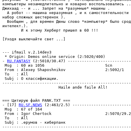
компьютеры незамедлительно и коварно воспользовались ..
Джихаад -- и ... Запрет на *разумные* машины .

  А робот -- машина неразумная , и к самостоятельности 
набор сложных шестеренок ).

  Вообщем , для времен Дюны слово *компьютер* было срод
интелект.).

        И к этому Херберт пришел в 60 !!!

[Уходя выключайте свет ...]

--- ifmail v.2.14dev3

 * Origin: Demos online service (2:5020/400)

- 
RU.FANTASY
 (2:5010/30.47) ---------------------------
 Msg  : 60 из 1056                          Scn        
 From : Alexey Shaposhnikov                 2:5092/1   
 To   : All                                            
 Subj : О классификации.                               
-------------------------------------------------------
                        Haile ande faile All!

=== Цитирую файл PANK.TXT ===

- [17] 
RU.SF.NEWS
 (2:463/2.5) -------------------------
 Msg  : 67 of 164

 From : Igor Chertock                       2:5070/29.2
 To   : All

 Subj : .ерумов - киберпанк

-------------------------------------------------------