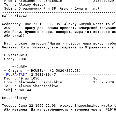
 From : Alexander Chernichkin               2:5020/329.
 To   : Alexey Guzyuk                                  
 Subj : О различиях F и SF (было - Дюна и т.п.)        
-------------------------------------------------------
Hello Alexey!

 AG>       Прошу для начала привести амберский эквивале
 AG> Воды, Лунного звеpя, поворота мира (из которого ис
 AG> силы)?
 Ну, положим, автором 'Магия - поворот мира вокруг себя
Желязны. Хотя, конечно, все хождение по Отpажениям - в 
 С уважением,

 Crasy HCUBE.

--- -=HCUBE=-

 * Origin: -=:HCUBE:=- (2:5020/329.23)

- 
RU.FANTASY
 (2:5010/30.47) ---------------------------
 Msg  : 49 из 1056                          Scn        
 From : Alexander Chernichkin               2:5020/329.
 To   : Alexey Shaposhnikov                            
 Subj : МиГ-44                                         
-------------------------------------------------------
Hello Alexey!

 AS> металла. Да на устойчивость к температуре в n*10^6