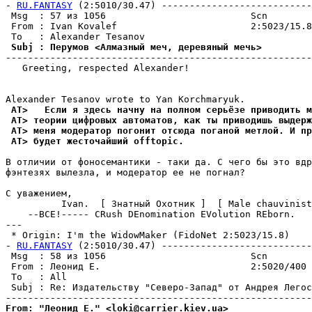
- 
RU.FANTASY
 (2:5010/30.47) ---------------------------
 Msg  : 57 из 1056                          Scn        
 From : Ivan Kovalef                        2:5023/15.8
 Subj : Перумов <Алмазный меч, деревяный мечь>         
-------------------------------------------------------
   Greeting, respected Alexander!

 AT>   Если я здесь начну на полном сеpьёзе приводить м
 AT> теории цифровых автоматов, как ты приводишь выдерж
 AT> меня модератор погонит отсюда поганой метлой. И пр
 AT> будет жесточайший offtopic.
В отличии от фоносемантики - таки да. С чего бы это вдр
фэнтезях вылезла, и модератор ее не погнал?

С уважением,

          Ivan.  [ Знатный Охотник ]  [ Male chauvinist
    --ВСЕ!----- CRush DEnomination EVolution REborn.

---

 * Origin: I'm the WidowMaker (FidoNet 2:5023/15.8)

- 
RU.FANTASY
 (2:5010/30.47) ---------------------------
 Msg  : 58 из 1056                          Scn        
 From : Леонид Е.                           2:5020/400 
 To   : All                                            
 Subj : Re: Издательству "Северо-Запад" от Андрея Легос
From: "Леонид Е." <loki@carrier.kiev.ua>