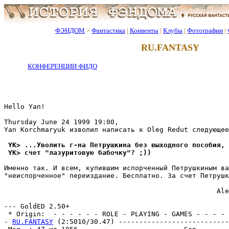
ФЭНДОМ
>
Фантастика
|
Конвенты
|
Клубы
|
Фотографии
|
RU.FANTASY
КОНФЕРЕНЦИИ ФИДО
Hello Yan!

Thursday June 24 1999 19:00,

Yan Korchmaryuk изволил написать к Oleg Redut следующее
 YK> ...Уволить г-на Петрушкина без выходного пособия, 
 YK> счет "лазуритовую бабочку"? ;))
Именно так. И всем, купившим испорченный Петрушкиным ва
"неиспорченное" переиздание. Бесплатно. За счет Петрушк
                                                    Ale
--- GoldED 2.50+

 * Origin:  - - - - - - ROLE - PLAYING - GAMES - - - - -
- 
RU.FANTASY
 (2:5010/30.47) ---------------------------