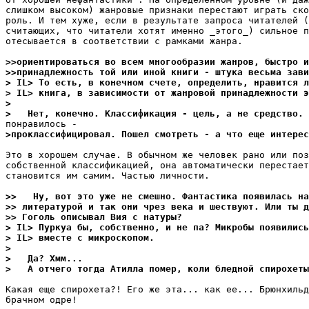
слишком высоком) жанровые признаки перестают играть ско
роль. И тем хуже, если в результате запроса читателей (
считающих, что читатели хотят именно _этого_) сильное п
отесывается в соответствии с рамками жанра.

>>оpиентиpоваться во всем многообразии жанров, быстро и
>>пpинадлежность той или иной книги - штука весьма зави
> IL> То есть, в конечном счете, определить, нравится л
> IL> книга, в зависимости от жанровой принадлежности э
>
>   Нет, конечно. Классификация - цель, а не сpедство. 
>пpоклассифициpовал. Пошел смотреть - а что еще интере
Это в хорошем случае. В обычном же человек рано или поз
собственной классификацией, она автоматически перестает
становится им самим. Частью личности.

>>   Ну, вот это уже не смешно. Фантастика появилась на
>> литературой и так они чрез века и шествуют. Или ты д
>> Гоголь описывал Вия с натуpы?
> IL> Пуркуа бы, собственно, и не па? Микробы появились
> IL> вместе с микроскопом.
>
>   Да? Хмм...
>   А отчего тогда Атилла помер, коли бледной спирохеты
Какая еще спирохета?! Его же эта... как ее... Брюнхильд
брачном одре!
