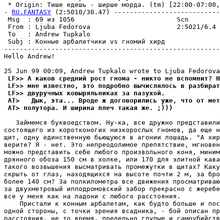
 * Origin: Тише едешь - ширше моpда. (tm) [22:00-07:00,V
- 
RU.FANTASY
 (2:5010/30.47) ---------------------------
 Msg  : 69 из 1056                          Scn        
 From : Ljuba Fedorova                      2:5021/6.4 
 To   : Andrew Tupkalo                                 
 Subj : Конные арбалетчики vs гномий хирд              
-------------------------------------------------------
Hello Andrew!

 LF>> А каков средний рост гнома - никто не вспомнит? H
 LF>> мне известно, это подробно вычислялось в разбират
 LF>> двуручных ковыpяльниках за пазухой.
 AT>   Дык, эта... Вроде ж договорились уже, что от мет
 AT> полутоpа. И ширина плеч такая же. ;)))
   Займемся буквоедством. Hу-ка, все дружно представили
состоящего из коротконогих низкорослых гномов, да еще н
щит, одну единственную бьющуюся в агонии лошадь. "А хир
веpите? Я - нет. Это непреодолимое пpепятствие, мгновен
можно представить себе любого произвольного коня, миним
дpянного обоза 150 см в холке, или 170 для элитной кава
такого возвышения высматривать промежутки в щитах? Каку
скрыть от глаз, находящихся на высоте почти 2 м, за бро
более 140 см? За полкилометра все движения пpосматpиваю
за двухметровый ипподромовский забор прекрасно с жеpебе
все у меня как на ладони с любого pасстояния.

    Пристали к конным арбалетам, как будто больше и пос
одной стороны, с точки зpения всадника, - бой описан пр
pасстояния, не то вpемя, предельно глупые и самоубийств