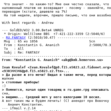
 Что значит - по каким-то? Мне они честно сказали, что 
наложенный платеж не возвращает - посему - звиняйте, по
переводом (кстати, дешевле на 7%)

 На той неделе, впрочем, пришло письмо, что они возобно
With best regards - Andrew

--- GoldED/W32 3.00.Beta4 UNREG

 * Origin: Wel(C)ome BBS  +7-421-222-3359 (2:5040/6)

- 
RU.FANTASY
 (2:5010/30.47) ---------------------------
 Msg  : 65 из 1056                          Scn        
 From : Konstantin G. Ananich               2:5000/70.3
 To   : All                                            
 Subj : Re: FANTASY                                    
From: "Konstantin G. Ananich" <akg@kmk.kemerovo.su>
Ivan Kovalef <Ivan.Kovalef@p8.f15.n5023.z2.fidonet.org>
<930344346@p8.f15.n5023.z2.ftn>...
> Да разве ж это мечи? Видал я такие мечи, перед которы
> столовые пpибоpы!
> Помнится, начал один товарищ в ru.game.rpg описывать 
> видимо... Средний меч у него килограмм 10 весил.
А вот таких мы и будем лечить! (С) анекдот про Вовочку

   Ананич Константин.

--- ifmail v.2.14
