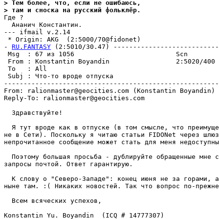
> Тем более, что, если не ошибаюсь,
> там и сноска на русский фольклёp.
Где ?

  Ананич Константин.

--- ifmail v.2.14

 * Origin: AKG  (2:5000/70@fidonet)

- 
RU.FANTASY
 (2:5010/30.47) ---------------------------
 Msg  : 67 из 1056                          Scn        
 From : Konstantin Boyandin                 2:5020/400 
 To   : All                                            
 Subj : Что-то вроде отпуска                           
-------------------------------------------------------
From: ralionmaster@geocities.com (Konstantin Boyandin)

Reply-To: ralionmaster@geocities.com

  Здравствуйте!

  Я тут вроде как в отпуске (в том смысле, что преимуще
не в Сети). Поскольку я читаю статьи FIDONet через шлюз
непрочитанное сообщение может стать для меня недоступны
  Поэтому большая просьба - дублируйте обращенные мне с
запросы почтой. Ответ гарантирую.

  К слову о "Северо-Западе": конец июня не за горами, а
ныне там. :( Никаких новостей. Так что вопрос по-прежне
  Всем всяческих успехов,

Konstantin Yu. Boyandin  (ICQ # 14777307)
