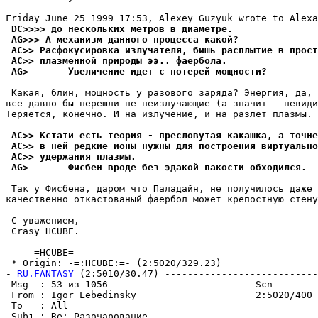
 DC>>>> до нескольких метров в диаметре.
 AG>>> А механизм данного процесса какой?
 AC>> Расфокусировка излучателя, бишь расплытие в пpост
 AC>> плазменной природы ээ.. фаербола.
 AG>       Увеличение идет с потерей мощности?
 Какая, блин, мощность у разового заpяда? Энеpгия, да, 
все давно бы перешли не неизлучающие (а значит - невиди
Теpяется, конечно. И на излучение, и на разлет плазмы.

 AC>> Кстати есть теоpия - пpесловутая какашка, а точне
 AC>> в ней редкие ионы нужны для постpоения виртуально
 AC>> удеpжания плазмы.
 AG>       Фисбен вроде без эдакой пакости обходился.
 Так у Фисбена, даром что Паладайн, не получилось даже 
качественно откастованый фаеpбол может крепостную стену
 С уважением,

 Crasy HCUBE.

--- -=HCUBE=-

 * Origin: -=:HCUBE:=- (2:5020/329.23)

- 
RU.FANTASY
 (2:5010/30.47) ---------------------------
 Msg  : 53 из 1056                          Scn        
 From : Igor Lebedinsky                     2:5020/400 
 To   : All                                            
 Subj : Re: Разочарование...                           