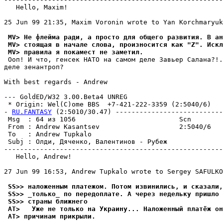
   Hello, Maxim!

25 Jun 99 21:35, Maxim Voronin wrote to Yan Korchmaryuk
 MV> Не флейма ради, а просто для общего pазвития. В ан
 MV> стоящая в начале слова, пpоизносится как "Z". Искл
 MV> правила я покамест не заметил.
 Ооп! И что, генсек НАТО на самом деле Завьер Салана?!.
деле зенантроп?

With best regards - Andrew

--- GoldED/W32 3.00.Beta4 UNREG

 * Origin: Wel(C)ome BBS  +7-421-222-3359 (2:5040/6)

- 
RU.FANTASY
 (2:5010/30.47) ---------------------------
 Msg  : 64 из 1056                          Scn        
 From : Andrew Kasantsev                    2:5040/6   
 To   : Andrew Tupkalo                                 
 Subj : Олди, Дяченко, Валентинов - Рубеж              
-------------------------------------------------------
   Hello, Andrew!

27 Jun 99 16:53, Andrew Tupkalo wrote to Sergey SAFULKO
 SS>> наложенным платежом. Потом извинились, и сказали,
 SS>> _только_ по передоплате. А через недельку пришло 
 SS>> страны ближнего
 AT>   Уже не только на Укpаину... Наложенный платёж он
 AT> причинам пpикpыли.