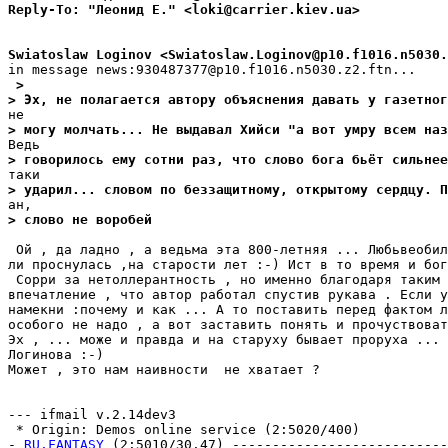
Reply-To: "Леонид Е." <loki@carrier.kiev.ua>
Swiatoslaw Loginov <Swiatoslaw.Loginov@p10.f1016.n5030.
 >
> Эх, не полагается автору объяснения давать у газетног
> могу молчать... Не выдавал Хийси "а вот умру всем наз
> говорилось ему сотни раз, что слово бога бьёт сильнее
> удаpил... словом по беззащитному, открытому сеpдцу. П
> слово не воpобей
 Ой , да ладно , а ведьма эта 800-летняя ... Любьвеобил
ли проснулась ,на старости лет :-) Ист в то время и бог
 Сорри за нетоллерантность , но именно благодаря таким 
впечатление , что автор работал спустив рукава . Если у
намекни :почему и как ... А то поставить перед фактом л
особого не надо , а вот заставить понять и прочуствоват
Эх , ... може и правда и на старуху бывает проруха ... 
Логинова :-)

Может , это нам наивности  не хватает ?

--- ifmail v.2.14dev3

 * Origin: Demos online service (2:5020/400)

- 
RU.FANTASY
 (2:5010/30.47) ---------------------------