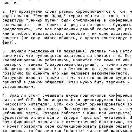
понятия!

2. Тут прозвучали слова разных корреспондентов о том, ч
издательство "Северо-Запад" терпит убытки от того, что 
редактуры "Земных путей" были опубликованы в конференци
разочаровать - не терпит, и вряд ли потерпит в будущем.
предположить, что все подписчики данной конференции раз
книги любого издательства, поверьте - ни одно издательс
заметит (не хочу никого обижать, а просто констатирую с
факт).

3. Звучали предложения (и пожелания) уволить г-на Петру
заметить, что руководство издательства считает г-на Пет
квалифицированным работником, нравится это кому-то или 
повторяю - замена "лазуритовый-лазурный", с точки зрени
абсолютно правомерна. И г-н Петрушкин не сделал ничего 
позволило бы оценить его как человека некомпетентного. 
Петрушкин виноват только в том, что его позиция существ
принятой в данном обществе. ИМХО нужно быть терпимее к 
устравивающим.

4. Вряд ли стоит смешивать вкусы подписчиков конференци
читателей СHГ. Любое издательство ориентируется (как ра
"массового читателя". Если оно будет ориентироваться то
то разорится через месяц. Поэтому мнение фэндома (а тем
небольшой части, которая работает в ФИДО или интернете)
существенно отличаться от выбора "простых" читателей. И
"фэн-фидошник" относится к отечественной фантастике, ка
и может позволить себе коллекционировать разные редакту
же романа, то большинство "простых" читателей рассуждае