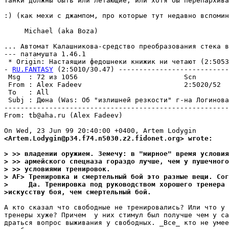
Танки должны быть или летающие, или хотя бы перепархива
:) (как мехи с джампом, про которые тут недавно вспомин
     Michael (aka Boza)

... Автомат Калашникова-средство преобразования стека в
--- патамушта 1.46.1

 * Origin: Hастаящии федошнеки книжик ни четают (2:5053/
- 
RU.FANTASY
 (2:5010/30.47) ---------------------------
 Msg  : 72 из 1056                          Scn        
 From : Alex Fadeev                         2:5020/52  
 To   : All                                            
 Subj : Дюна (Was: Об "излишней резкости" г-на Логинова
-------------------------------------------------------
From: tb@aha.ru (Alex Fadeev)

<Artem.Lodygin@p34.f74.n5030.z2.fidonet.org> wrote:
> >> владении оружием. Земечу: в "мирное" время условия
> >> армейского спецназа гораздо лучше, чем у пушечного
> >> условиями тренировок.
> AF> Тренировка и смертельный бой это разные вещи. Сог
>     Да. Тренировка под руководством хорошего тренера 
>искусству боя, чем смертельный бой.
А кто сказал что свободные не тренировались? Или что у 
тренеры хуже? Причем  у них стимул был получше чем у са
драться вопрос выживания у свободных. _Все_ кто не умее