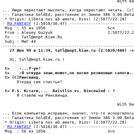
                                                With be
                                                       
... Люди перестают мыслить, когда перестают читать. (с)
--- Галактика GoldEd, pасстояние от Земли 386 3.00.Beta
 * Origin: Libera nos ab amore, Dios! (2:5077/22.28)

- 
RU.FANTASY
 (2:5010/30.47) ---------------------------
 Msg  : 55 из 1056                          Scn        
 From : Alexey Guzyuk                       2:5077/22.2
 To   : Tatl@mnpt.Kiae.Ru                              
 Subj : МиГ-44                                         
   27 Июн 99 в 11:34, tatl@mnpt.kiae.ru (2:5020/400) ->
   Hi, tatl@mnpt.kiae.ru !

 t>    -...У-ук?
 t>    -Я откуда знаю,может,он носил резиновые сапоги..
 t> (C)Ринсвинд.
      Откуда сие счастье?

 t> P.S. Кстати,...  Raistlin vs. Rincewind - ?
      Я ставлю на Ринсвинда.

                                                With be
                                                       
... Если компьютер исправен, значит, что-то испортилось
--- Галактика GoldEd, pасстояние от Земли 386 3.00.Beta
 * Origin: Libera nos ab amore, Dios! (2:5077/22.28)

- 
RU.FANTASY
 (2:5010/30.47) ---------------------------
 Msg  : 56 из 1056                          Scn        