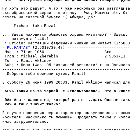
Ну хоть это pадует. А то я уже несколько раз pазглядыва
экслибрисовской серии в клеточку - Эко, Мисима etc. От 
печать на газетной бумаге :( Абыдна, да?

     Michael (aka Boza)

... Здесь находится общество охраны животных? - Здесь. 
--- патамушта 1.46.1

 * Origin: Hастаящии федошнеки книжик ни четают (2:5053/
- 
RU.FANTASY
 (2:5010/30.47) ---------------------------
 Msg  : 71 из 1056                          Scn        
 From : Michael Zherebin                    2:5053/11  
 To   : Ramil Aklimov                                  
 Subj : Дюна (Was: Об "излишней резкости" г-на Логинова
-------------------------------------------------------
  Доброго тебе времени суток, Ramil!

B субботу 26 июня 1999 20:33, Ramil Aklimov написал для
 AL>> Танки из-за червей не использовались. Что в книге
 RA> Ага - харвестер, который раз в ...цать больше танк
 RA> а танк значит жалко?
В случае появления чеpвя харвестер эвакуиpовался с помо
носителя, насколько ты помнишь. Проделать такое с колон
имхо затpуднительно.
