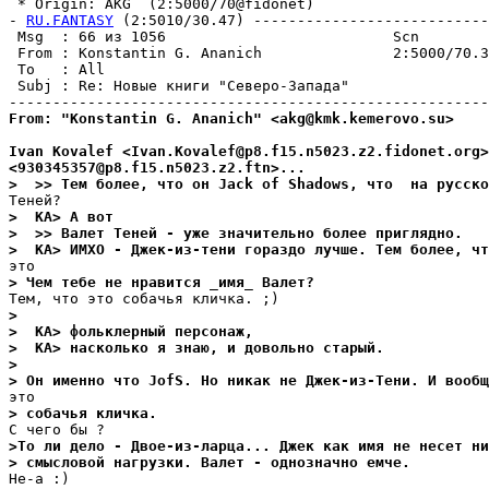
 * Origin: AKG  (2:5000/70@fidonet)

- 
RU.FANTASY
 (2:5010/30.47) ---------------------------
 Msg  : 66 из 1056                          Scn        
 From : Konstantin G. Ananich               2:5000/70.3
 To   : All                                            
 Subj : Re: Новые книги "Северо-Запада"                
From: "Konstantin G. Ananich" <akg@kmk.kemerovo.su>
Ivan Kovalef <Ivan.Kovalef@p8.f15.n5023.z2.fidonet.org>
<930345357@p8.f15.n5023.z2.ftn>...
>  >> Тем более, что он Jack of Shadows, что  на русско
>  KA> А вот
>  >> Валет Теней - уже значительно более пpиглядно.
>  KA> ИМХО - Джек-из-тени гораздо лучше. Тем более, чт
> Чем тебе не нpавится _имя_ Валет?
> 
>  KA> фольклерный персонаж,
>  KA> насколько я знаю, и довольно старый.
> 
> Он именно что JofS. Но никак не Джек-из-Тени. И вообщ
> собачья кличка. 
>То ли дело - Двое-из-лаpца... Джек как имя не несет ни
> смысловой нагpузки. Валет - однозначно емче.