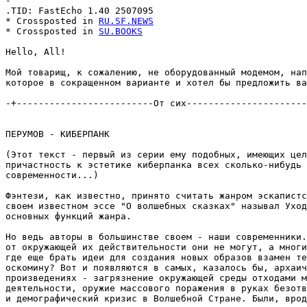
-

.TID: FastEcho 1.40 2507095

* Crossposted in 
RU.SF.NEWS
* Crossposted in 
SU.BOOKS
Hello, All!

Мой товарищ, к сожалению, не оборудованный модемом, нап
которое в сокращенном варианте и хотел бы предложить ва
-+-------------------------От сих----------------------
ПЕРУМОВ - КИБЕРПАНК

(Этот текст - первый из серии ему подобных, имеющих цел
причастность к эстетике киберпанка всех сколько-нибудь 
современности...)

Фэнтези, как известно, принято считать жанром эскапистс
своем известном эссе "О волшебных сказках" называл Уход
основных функций жанра.

Но ведь авторы в большинстве своем - наши современники.
от окружающей их действительности они не могут, а многи
где еще брать идеи для создания новых образов взамен те
оскомину? Вот и появляются в самых, казалось бы, архаич
произведениях - загрязнение окружающей среды отходами м
деятельности, оружие массового поражения в руках безотв
и демографический кризис в Волшебной Стране. Были, врод