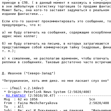
приезде в СПб. ( в данный момент я нахожусь в командиро
в эхе любопытную статистику торговцев (о продаже фантас
Может быть, она кого-то заставит задуматься о реальном 
издании фантастики...

Если кто-то захочет прокомментировать это сообщение, то
предупредить, что я:

а) не буду отвечать на сообщения, содержащие оскорблени
адрес моих коллег;

б) не буду отвечать на письма, в которых затрагиваются 
представляющие собой коммерческую тайну (кадровые, фина
т. п.);

в) к сожалению, не располагаю временем, чтобы отвечать 
реплики в сообщениях. Таковые достаточно часто встречаю
Д. Ивахнов ("Северо-Запад")

"Петрушкинизм, хоть имя дико. но мне ласкает слух оно"

--- ifmail v.2.14dev3

 * Origin: Peterlink News System (2:5020/400)

- 
RU.FANTASY
 (2:5010/30.47) ---------------------------
 Msg  : 62 из 1056                          Scn        
 From : Faina Meshcheryakova                2:5020/400 
 To   : All                                            
 Subj : Re: ку! И Лукьяненко - не панацея... "Фальшивые