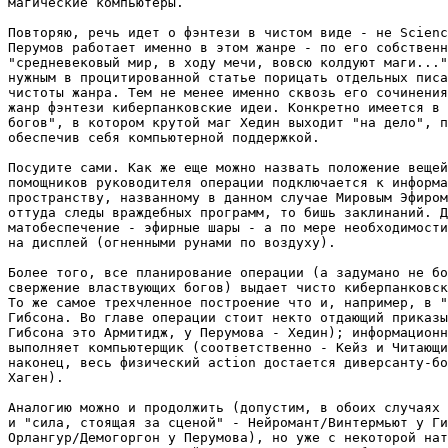
магические компьютеры.

Повторяю, речь идет о фэнтези в чистом виде - не Scienc
Перумов работает именно в этом жанре - по его собственн
"средневековый мир, в ходу мечи, вовсю колдуют маги..."
нужным в процитированной статье порицать отдельных писа
чистоты жанра. Тем не менее именно сквозь его сочинения
жанр фэнтези киберпанковские идеи. Конкретно имеется в 
богов", в котором крутой маг Хедин выходит "на дело", п
обеспечив себя компьютерной поддержкой.

Посудите сами. Как же еще можно назвать положение вещей
помощников руководителя операции подключается к информа
пространству, названному в данном случае Мировым Эфиром
оттуда следы враждебных программ, то бишь заклинаний. Д
матобеспечение - эфирные шары - а по мере необходимости
на дисплей (огненными рунами по воздуху).

Более того, все планирование операции (а задумано не бо
свержение властвующих богов) выдает чисто киберпанковск
То же самое трехчленное построение что и, например, в "
Гибсона. Во главе операции стоит некто отдающий приказы
Гибсона это Армитидж, у Перумова - Хедин); информационн
выполняет компьютерщик (соответственно - Кейз и Читающи
наконец, весь физический action достается диверсанту-бо
Хаген).

Аналогию можно и продолжить (допустим, в обоих случаях 
и "сила, стоящая за сценой" - Hейромант/Винтермьют у Ги
Орлангур/Демогоргон у Перумова), но уже с некоторой нат