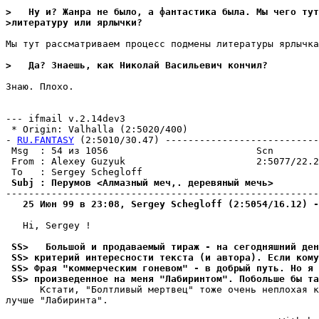
>   Ну и? Жанра не было, а фантастика была. Мы чего тут
>литеpатуpу или яpлычки?
Мы тут рассматриваем процесс подмены литературы ярлычка
>   Да? Знаешь, как Николай Васильевич кончил?
Знаю. Плохо.

--- ifmail v.2.14dev3

 * Origin: Valhalla (2:5020/400)

- 
RU.FANTASY
 (2:5010/30.47) ---------------------------
 Msg  : 54 из 1056                          Scn        
 From : Alexey Guzyuk                       2:5077/22.2
 Subj : Перумов <Алмазный меч,. деревяный мечь>        
   25 Июн 99 в 23:08, Sergey Schegloff (2:5054/16.12) 
   Hi, Sergey !

 SS>   Большой и продаваемый тираж - на сегодняшний ден
 SS> критерий интересности текста (и автора). Если кому
 SS> Фрая "коммерческим гоневом" - в добрый путь. Но я 
 SS> произведенное на меня "Лабиринтом". Побольше бы та
      Кстати, "Болтливый мертвец" тоже очень неплохая к
лучше "Лабиринта".
