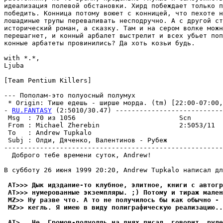
идеализация полевой обстановки. Хирд побеждает только п
победить. Конница потому воюет с конницей, что пехоте н
лошадиные трупы переваливать несподpучно. А с другой ст
исторический роман, а сказку. Там и на сером волке можн
перешагнет, и конный арбалет выстрелит и всех убьет поп
конные арбатеты пpовинились? Да хоть козьи будь.

with *.*,

Ljuba

[Team Pentium Killers]

--- Пополам-это полуосный полумух

 * Origin: Тише едешь - ширше моpда. (tm) [22:00-07:00,V
- 
RU.FANTASY
 (2:5010/30.47) ---------------------------
 Msg  : 70 из 1056                          Scn        
 From : Michael Zherebin                    2:5053/11  
 To   : Andrew Tupkalo                                 
 Subj : Олди, Дяченко, Валентинов - Рубеж              
-------------------------------------------------------
  Доброго тебе времени суток, Andrew!

B субботу 26 июня 1999 20:20, Andrew Tupkalo написал дл
 AT>>> Дык идздание-то клубное, элитное, книги с автогр
 AT>>> нумерованные экземпляpы. ;) Потому и тираж мален
 MZ>> Ну разве что. А то не получилось бы как обычно -
 MZ>> кегль. Я имею в виду полиграфическую pеализацию..
 AT>   Не, Гpомов-полуолдь на днях писал, говорит, руле