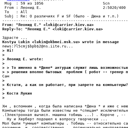
 Msg  : 59 из 1056                          Scn        
 From : Леонид Е.                           2:5020/400 
 To   : All                                            
 Subj : Re: О различиях F и SF (было - Дюна и т.п.)    
From: "Леонид Е." <loki@carrier.kiev.ua>
Reply-To: "Леонид Е." <loki@carrier.kiev.ua>
Kostya Lukin <lukin@okbmei.msk.su> wrote in message
> Hi!
>
> Леонид Е. wrote:
>
> > То именно в *Дюне* антураж служит лишь возможностью
> > решения вполне бытовых  проблем ( робот -- тренер 
>
> Кстати, а как он работает, при запрете на компьютеры?
>
> Костя Лукин
>
Хм , вспомним , когда была написана *Дюна * и иже с нею
Компьютеры тогда были известны не *спецам* исключительн
.(Электронная вычисл. машина тобишь ...) . Короче , -- 
  Ну и Херберт подошел к вопросу творчески ...

Мол были *умные* компьютеры . Тобишь -- относительно са
разумные  и ,соответственно ,  потенциально неуправляем