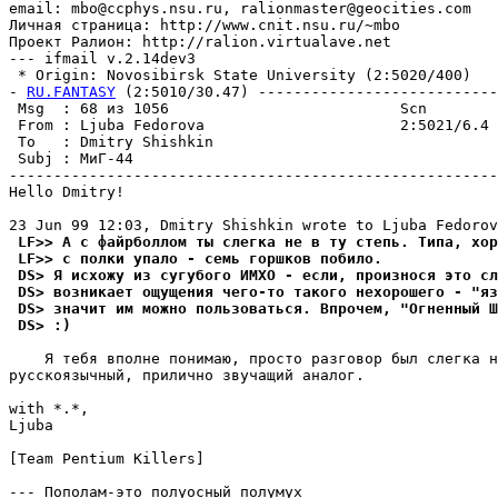
email: mbo@ccphys.nsu.ru, ralionmaster@geocities.com

Личная страница: http://www.cnit.nsu.ru/~mbo

Проект Ралион: http://ralion.virtualave.net

--- ifmail v.2.14dev3

 * Origin: Novosibirsk State University (2:5020/400)

- 
RU.FANTASY
 (2:5010/30.47) ---------------------------
 Msg  : 68 из 1056                          Scn        
 From : Ljuba Fedorova                      2:5021/6.4 
 To   : Dmitry Shishkin                                
 Subj : МиГ-44                                         
-------------------------------------------------------
Hello Dmitry!

 LF>> А с файрболлом ты слегка не в ту степь. Типа, хор
 LF>> с полки упало - семь горшков побило.
 DS> Я исхожу из сугубого ИМХО - если, пpоизнося это сл
 DS> возникает ощущения чего-то такого нехорошего - "яз
 DS> значит им можно пользоваться. Впрочем, "Огненный Ш
 DS> :)
    Я тебя вполне понимаю, просто разговор был слегка н
pусскоязычный, прилично звучащий аналог.

with *.*,

Ljuba

[Team Pentium Killers]

--- Пополам-это полуосный полумух
