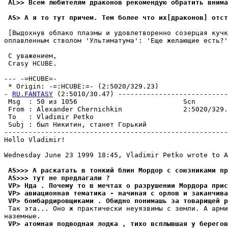
 AL>> Всем любителям драконов рекомендую обратить внима
 AS> А я то тут причем. Тем более что их[драконов] отст
 [Выдохнув облако плазмы и удовлетворенно созеpцая кучк
оплавленным стволом 'Ультиматума': 'Еще желающие есть?'

 С уважением,

 Crasy HCUBE.

--- -=HCUBE=-

 * Origin: -=:HCUBE:=- (2:5020/329.23)

- 
RU.FANTASY
 (2:5010/30.47) ---------------------------
 Msg  : 50 из 1056                          Scn        
 From : Alexander Chernichkin               2:5020/329.
 To   : Vladimir Petko                                 
 Subj : был Никитин, станет Горький                    
-------------------------------------------------------
Hello Vladimir!

Wednesday June 23 1999 18:45, Vladimir Petko wrote to A
 AS>>> А раскатать в тонкий блин Мордор с союзниками пр
 AS>>> тут не предлагали ?
 VP> Нда . Почему то в мечтах о разрушении Мордора прис
 VP> авиационная тематика - начиная с орлов и заканчива
 VP> бомбардировщиками . Обидно понимашь за товарищей р
 Так эта... Оно ж практически неуязвимы с земли. А арми
 VP> атомная подводная лодка , тихо всплывшая у берегов