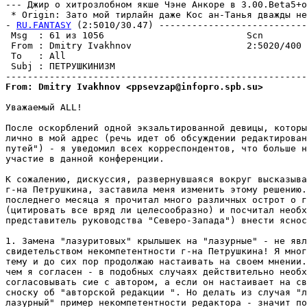
--- Джир о хитрозлобном якше Чэне Анкоре в 3.00.Beta5+о
 * Origin: Зато мой тирлайн даже Кос ан-Танья дважды не 
- 
RU.FANTASY
 (2:5010/30.47) ---------------------------
 Msg  : 61 из 1056                          Scn        
 From : Dmitry Ivakhnov                     2:5020/400 
 To   : All                                            
 Subj : ПЕТРУШКИНИЗМ                                   
From: Dmitry Ivakhnov <ppsevzap@infopro.spb.su>
Уважаемый ALL!

После оскорблений одной экзальтированной девицы, которы
лично в мой адрес (речь идет об обсуждении редактирован
путей") - я уведомил всех корреспондентов, что больше н
участие в данной конференции.

К сожалению, дискуссия, развернувшаяся вокруг высказыва
г-на Петрушкина, заставила меня изменить этому решению.
последнего месяца я прочитал много различных острот о г
(цитировать все вряд ли целесообразно) и посчитал необх
представитель руководства "Северо-Запада") внести яснос
1. Замена "лазуритовых" крылышек на "лазурные" - не явл
свидетельством некомпетентности г-на Петрушкина! Я мног
тему и до сих пор продолжаю настаивать на своем мнении.
чем я согласен - в подобных случаях действительно необх
согласовывать сие с автором, а если он настаивает на св
сноску об "авторской редакции ". Но делать из случая "л
лазурный" пример некомпетентности редактора - значит по