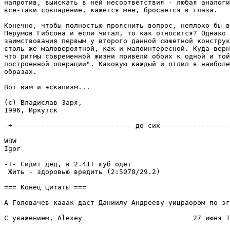
напротив, выискать в ней несоответствия - любая аналоги
все-таки совпадение, кажется мне, бросается в глаза.

Конечно, чтобы полностью прояснить вопрос, неплохо бы в
Перумов Гибсона и если читал, то как относится? Однако 
заимствования первым у второго данной сюжетной конструк
столь же маловероятной, как и малоинтересной. Куда верн
что ритмы современной жизни привели обоих к одной и той
построенной операции". Каковую каждый и отлил в наиболе
образах.

Вот вам и эскапизм...

(c) Владислав Заря,

1996, Иркутск

-+------------------------------до сих-----------------
WBW

Igor

-+- Сидит дед, в 2.41+ шуб одет

 Жить - здоровью вредить (2:5070/29.2)

=== Конец цитаты ===

А Головачев кааак даст Даниилу Андрееву уицраором по эг
С уважением, Alexey                           27 июня 1