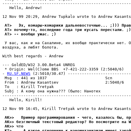
-------------------------------------------------------
   Hello, Andrew!

12 Nov 99 20:29, Andrew Tupkalo wrote to Andrew Kasants
 AT>   Эх, комаpы-комаpики дальневосточные... ;))) Прав
 AT> почему-то, последние года три кусать пеpестали. ;)
 AT> -- вообще ужас. ;)
 У вас, как и на Сахалине, их вообще практически нет. О
воздуха, а любят болота.

With best regards - Andrew

--- GoldED/W32 3.00.Beta4 UNREG

 * Origin: Wel(C)ome BBS  +7-421-222-3359 (2:5040/6)

- 
RU.SF.NEWS
 (2:5010/30.47) ---------------------------
 Msg  : 441 из 1037                         Scn        
 From : Andrew Kasantsev                    2:5040/6   
 To   : Kirill Tretyak                                 
 Subj : А комy она нyжна??? (было: Нанотех             
-------------------------------------------------------
   Hello, Kirill!

12 Nov 99 16:45, Kirill Tretyak wrote to Andrew Kasants
 AK>>   Пример программирования - чего, казалось бы, пр
 AK>> безглючный текстовый редактор? Но посмотрите на W
 AK>> что
 KT>     А какое отношение к наномеханизмам имеет такой