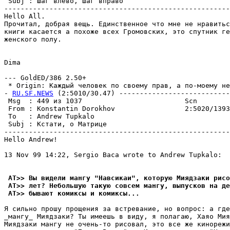
 Subj : Шаг влево, шаг вправо                          
-------------------------------------------------------
Hello All.

Прочитал, добрая вещь. Единственное что мне не нравитьс
книги касается а похоже всех Громовских, это спутник ге
женского полу.

Dima

--- GoldED/386 2.50+

 * Origin: Каждый человек по своему прав, а по-моему нет
- 
RU.SF.NEWS
 (2:5010/30.47) ---------------------------
 Msg  : 449 из 1037                         Scn        
 From : Konstantin Dorokhov                 2:5020/1393
 To   : Andrew Tupkalo                                 
 Subj : Кстати, о Матрице                              
-------------------------------------------------------
Hello Andrew!

13 Nov 99 14:22, Sergio Baca wrote to Andrew Tupkalo:

 AT>> Вы видели мангу "Навсикаи", которую Миядзаки рисо
 AT>> лет? Небольшую такую совсем мангу, выпусков на де
 AT>> бывают комиксы и комиксы...
Я сильно прошу прощения за встревание, но вопрос: а где
_мангу_ Миядзаки? Ты имеешь в виду, я полагаю, Хаяо Мия
Миядзаки мангу не очень-то рисовал, это все же кинорежи