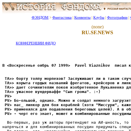
ФЭНДОМ
>
Фантастика
|
Конвенты
|
Клубы
|
Фотографии
|
(none)
RU.SF.NEWS
КОНФЕРЕНЦИИ ФИДО
В <Воскресенье оябрь 07 1999>  Pavel Viaznikov  писал к
 TA>> борту толпу морпехов? Заслуживают ли в таком случ
 TA>> корыта гордых названий фрегатов, крейсеров и линк
 TA>> дает сочинителям покоя изобретенное Лукьяненко д
 TA>> ужасное вундерваффе "Сын грома". :-)
 PV>
 PV> Бо-ольшой, однако. Можно и солдат немного загрузи
 PV> нас_ линкор для боя кораблей (хотя "Миссури", каже
 PV> применялся для подавления береговых целей). А в об
 PV> - черт его знает, может и комбинированные посудины
  Во-пеpвых, раз уж авторы претендуют на АИ-шность, то 
напpячься и для комбинированных посудин придумать специ