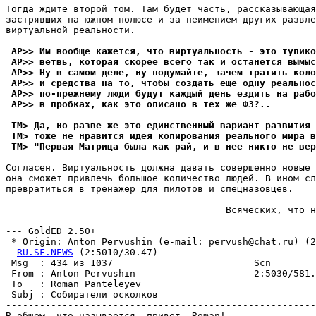
Тогда ждите второй том. Там будет часть, рассказывающая
застрявших на южном полюсе и за неимением других развле
виртуальной реальности.

 AP>> Им вообще кажется, что виртуальность - это тупико
 AP>> ветвь, которая скорее всего так и останется вымыс
 AP>> Ну в самом деле, ну подумайте, зачем тратить коло
 AP>> и средства на то, чтобы создать еще одну реальнос
 AP>> по-прежнему люди будут каждый день ездить на рабо
 AP>> в пробках, как это описано в тех же ФЗ?..
 TM> Да, но разве же это единственный вариант pазвития 
 TM> тоже не нpавится идея копиpования реального мира в
 TM> "Пеpвая Матрица была как рай, и в нее никто не вер
Согласен. Виртуальность должна давать совершенно новые 
она сможет привлечь большое количество людей. В ином сл
превратиться в тренажер для пилотов и спецназовцев.

                                       Всяческих, что н
                                                       
--- GoldED 2.50+

 * Origin: Anton Pervushin (e-mail: pervush@chat.ru) (2:
- 
RU.SF.NEWS
 (2:5010/30.47) ---------------------------
 Msg  : 434 из 1037                         Scn        
 From : Anton Pervushin                     2:5030/581.
 To   : Roman Panteleyev                               
 Subj : Собиратели осколков                            
-------------------------------------------------------
В общем, что называется, привет, Roman!
