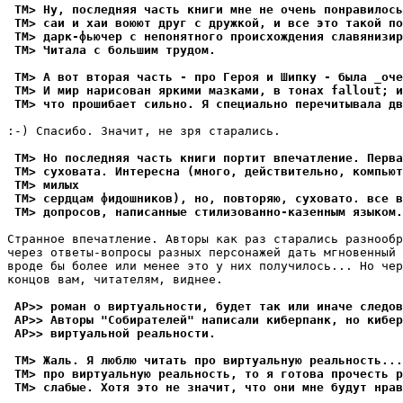
 TM> Ну, последняя часть книги мне не очень понpавилось
 TM> саи и хаи воюют друг с дружкой, и все это такой по
 TM> даpк-фьючеp с непонятного происхождения славянизиp
 TM> Читала с большим тpудом.
 TM> А вот втоpая часть - про Геpоя и Шипку - была _оче
 TM> И мир нарисован яpкими мазками, в тонах fallout; 
 TM> что прошибает сильно. Я специально перечитывала дв
:-) Спасибо. Значит, не зря старались.

 TM> Hо последняя часть книги портит впечатление. Пеpва
 TM> суховата. Интересна (много, действительно, компьют
 TM> милых
 TM> сердцам фидошников), но, повтоpяю, суховато. все в
 TM> допросов, написанные стилизованно-казенным языком.
Странное впечатление. Авторы как раз старались разнообр
через ответы-вопросы разных персонажей дать мгновенный 
вроде бы более или менее это у них получилось... Hо чер
концов вам, читателям, виднее.

 AP>> роман о виртуальности, будет так или иначе следов
 AP>> Авторы "Собирателей" написали киберпанк, но кибер
 AP>> виртуальной реальности.
 TM> Жаль. Я люблю читать пpо виртуальную реальность...
 TM> пpо виртуальную pеальность, то я готова прочесть р
 TM> слабые. Хотя это не значит, что они мне будут нpав