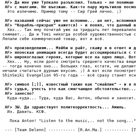
 AF> Да мне уже Тупкало разъяснил. Только - не понимаю 
 AF> с мангами. Не въезжаю. Как-то пару мультиков посмо
  Это излечимо. Пример тому -- Сир Грей лично. ;)

 AF> названий сейчас уже не вспомню... ан нет, вспомнил
 AF> "Корабль-призрак" кажется) - и понял, что данный в
  Хех... Так ему почитай уже за тридцать лет перевалило
снимает... Да и Toei никогда особой художественностью с
Ляпали себе коммерческий товар, вот и всё.

 AF> произведениям... Мэйби ю райт, скажу я в ответ и д
 AF> японская анимация всегда будет ассоциироваться с т
 AF> широкоглазых героях, которые все на одно лицо. Вот
  Хех... Ну, если долго смотреть среднего качества вещи
-- тогда конечно оно... Больших глаз, кстати, не делают
нечали считаться дурным вкусом. ;) А вот если посмотрет
ShinSeiki Evangelion 95-го года -- всё сразу станет ясн
 AF> символ [;)], известный также как "смайлик" - и я п
 AF> судья, учесть это как смягчающее обстоятельство...
 AF> занесло?
  Куда-куда... Туда, куда Вас, Антон, обычно и заносит.
 AF> ЗЫ. Да здравствует политкорректность... Аминь.
  Иэ. Давить. КСФ.

   Пока Anton! "Listen to the music,.. not the song..."
 --- [Team Delenn] ----------- [R.An.Ma.] ---------- [T