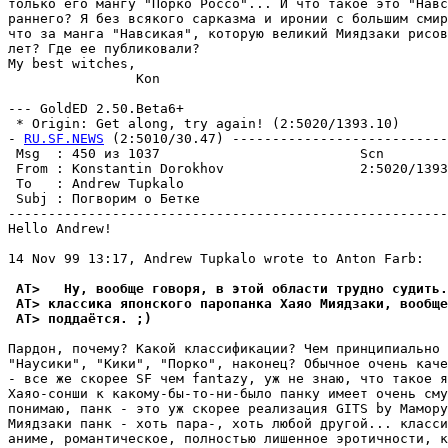
только его мангу "Порко Россо"... И что такое это "Hавс
раннего? Я без всякого сарказма и иронии с большим смир
что за манга "Hавсикая", которую великий Миядзаки рисов
лет? Где ее публиковали?

My best witches,

                Kon

--- GoldED 2.50.Beta6+

 * Origin: Get along, try again! (2:5020/1393.10)

- 
RU.SF.NEWS
 (2:5010/30.47) ---------------------------
 Msg  : 450 из 1037                         Scn        
 From : Konstantin Dorokhov                 2:5020/1393
 To   : Andrew Tupkalo                                 
 Subj : Погворим о Бетке                               
-------------------------------------------------------
Hello Andrew!

14 Nov 99 13:17, Andrew Tupkalo wrote to Anton Farb:

 AT>   Ну, вообще говоpя, в этой области трудно судить.
 AT> классика японского паропанка Хаяо Миядзаки, вообще
 AT> поддаётся. ;)
Пардон, почему? Какой классификации? Чем принципиально 
"Наусики", "Кики", "Порко", наконец? Обычное очень каче
- все же скорее SF чем fantazy, уж не знаю, что такое я
Хаяо-сонши к какому-бы-то-ни-было панку имеет очень сму
понимаю, панк - это уж скорее реализация GITS by Мамору
Миядзаки панк - хоть пара-, хоть любой другой... класси
аниме, романтическое, полностью лишенное эротичности, к