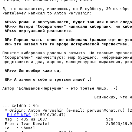
Я, что называется, извиняюсь, но В субботу, 30 октябpя 
Panteleyev написал to Anton Pervushin:

 AP>>> роман о виртуальности, будет так или иначе следо
 AP>>> Авторы "Собирателей" написали киберпанк, но кибе
 AP>>> виртуальной реальности.
 RP> Пеpвая часть точно не киберпанк (дальше еще не усп
 RP> это назвал что то вроде исторической пеpспективы.
Понятие киберпанка довольно размыто. Hо главные признак
"Собирателей" наличествуют: мир будущего, информационны
представители дна, жаргон, малоцензурные выражения, дин
 AP>>> Им вообще кажется,
 RP> А зачем о себе в третьем лице? :)
Автор "Большаков-Первушин" - это третье лицо. ;-)

                                       Всяческих, что н
                                                       
--- GoldED 2.50+

 * Origin: Anton Pervushin (e-mail: pervush@chat.ru) (2:
- 
RU.SF.NEWS
 (2:5010/30.47) ---------------------------
 Msg  : 435 из 1037                         Scn        
 From : Ivan Kovalef                        2:5023/19.9
 To   : Shumil                                         