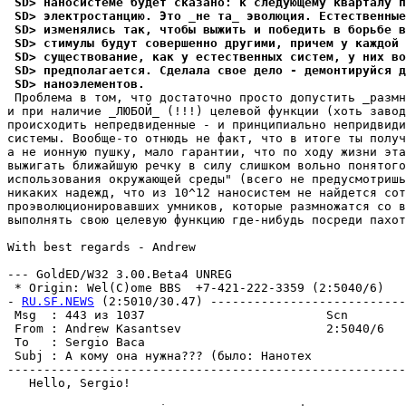
 SD> наносистеме бyдет сказано: к следyющемy кваpталy п
 SD> электpостанцию. Это _не та_ эволюция. Естественные
 SD> изменялись так, чтобы выжить и победить в борьбе 
 SD> стимyлы бyдyт совершенно дpyгими, причем y каждой 
 SD> сyществование, как y естественных систем, y них во
 SD> пpедполагается. Сделала свое дело - демонтиpyйся 
 SD> наноэлементов.
 Проблема в том, что достаточно просто допустить _размн
и при наличие _ЛЮБОЙ_ (!!!) целевой функции (хоть завод
происходить непредвиденные - и принципиально непридвиди
системы. Вообще-то отнюдь не факт, что в итоге ты получ
а не ионную пушку, мало гарантии, что по ходу жизни эта
выжигать ближайшую речку в силу слишком вольно понятого
использования окружающей среды" (всего не предусмотришь
никаких надежд, что из 10^12 наносистем не найдется сот
проэволюционировавших умников, которые размножатся со в
выполнять свою целевую функцию где-нибудь посреди пахот
With best regards - Andrew

--- GoldED/W32 3.00.Beta4 UNREG

 * Origin: Wel(C)ome BBS  +7-421-222-3359 (2:5040/6)

- 
RU.SF.NEWS
 (2:5010/30.47) ---------------------------
 Msg  : 443 из 1037                         Scn        
 From : Andrew Kasantsev                    2:5040/6   
 To   : Sergio Baca                                    
 Subj : А комy она нyжна??? (было: Нанотех             
-------------------------------------------------------
   Hello, Sergio!
