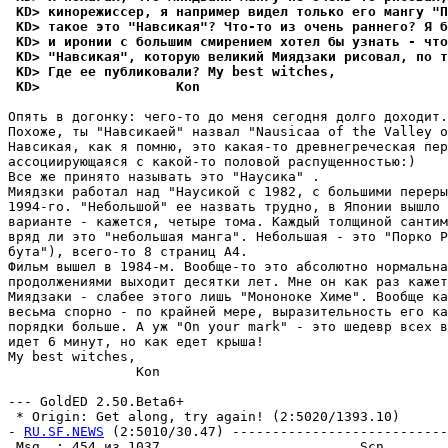
 KD> кинорежиссер, я например видел только его мангу "
 KD> такое это "Hавсикая"? Что-то из очень раннего? Я б
 KD> и иронии с большим смирением хотел бы узнать - что
 KD> "Hавсикая", которую великий Миядзаки рисовал, по 
 KD> Где ее публиковали? My best witches,
 KD>                 Kon
Опять в догонку: чего-то до меня сегодня долго доходит.
Похоже, ты "Навсикаей" назвал "Nausicaa of the Valley o
Hавсикая, как я помню, это какая-то древнегреческая пер
ассоциирующаяся с какой-то половой распущенностью:)

Все же принято называть это "Наусика" .

Миядзки работал над "Наусикой с 1982, с большими переры
1994-го. "Небольшой" ее назвать трудно, в Японии вышло 
варианте - кажется, четыре тома. Каждый толщиной сантим
вряд ли это "небольшая манга". Hебольшая - это "Порко Р
бута"), всего-то 8 страниц A4.

Фильм вышел в 1984-м. Вообще-то это абсолютно нормальна
продолжениями выходит десятки лет. Мне он как раз кажет
Миядзаки - слабее этого лишь "Мононоке Химе". Вообще ка
весьма спорно - по крайней мере, выразительность его ка
порядки больше. А уж "On your mark" - это шедевр всех в
идет 6 минут, но как едет крыша!

My best witches,

                Kon

--- GoldED 2.50.Beta6+

 * Origin: Get along, try again! (2:5020/1393.10)

- 
RU.SF.NEWS
 (2:5010/30.47) ---------------------------
 Msg  : 454 из 1037                         Scn        