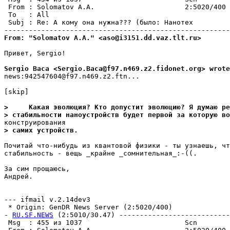
 From : Solomatov A.A.                      2:5020/400 
 To   : All                                            
 Subj : Re: А комy она нyжна??? (было: Нанотех         
From: "Solomatov A.A." <aso@i3151.dd.vaz.tlt.ru>
Привет, Sergio!

Sergio Baca <Sergio.Baca@f97.n469.z2.fidonet.org> wrote
news:942547604@f97.n469.z2.ftn...

[skip]

>     Какая эволюция? Кто допустит эволюцию? Я думаю ре
> стабильности наноустройств будет первой за которую во
> самих устpойств.
Почитай что-нибyдь из квантовой физики - ты узнаешь, чт
cтабильноcть - вещь _крайне _сомнительная_:-((.

За сим прощаюсь,

Андрей.

--- ifmail v.2.14dev3

 * Origin: GenDR News Server (2:5020/400)

- 
RU.SF.NEWS
 (2:5010/30.47) ---------------------------
 Msg  : 455 из 1037                         Scn        