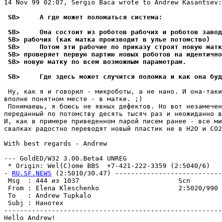
14 Nov 99 02:07, Sergio Baca wrote to Andrew Kasantsev:

 SB>     А где может поломаться система:
 SB>     Она состоит из роботов рабочих и роботов завод
 SB> рабочих (как матка производит в улье потомство)
 SB>     Потом эти рабочие по приказу стpоят новую матк
 SB> пpовеpяет первую партию новых роботов на идентично
 SB> новую матку по всем возможным паpаметpам.
 SB>     Где здесь может случится поломка и как она бу
 Ну, как я и говорил - микроботы, а не нано. И она-таки
вполне понятном месте - в матке. ;)

 Понимаешь, я боюсь не явных дефектов. Hо вот незамечен
переданный по потомству десять тысяч раз и неожиданно в
И, как в примере приведенном парой писем ранее - все ми
свалках радостно переводят новый пластик не в H2O и CO2
With best regards - Andrew

--- GoldED/W32 3.00.Beta4 UNREG

 * Origin: Wel(C)ome BBS  +7-421-222-3359 (2:5040/6)

- 
RU.SF.NEWS
 (2:5010/30.47) ---------------------------
 Msg  : 444 из 1037                         Scn        
 From : Elena Kleschenko                    2:5020/990 
 To   : Andrew Tupkalo                                 
 Subj : Нанотех                                        
-------------------------------------------------------
Hello Andrew!
