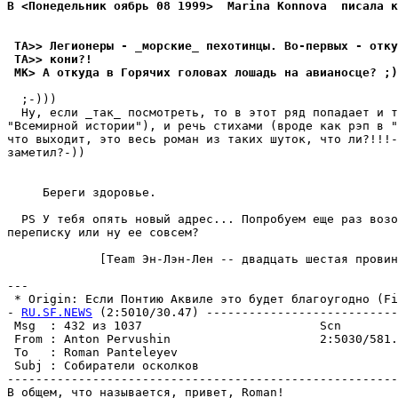
В <Понедельник оябрь 08 1999>  Marina Konnova  писала к
 TA>> Легионеры - _морские_ пехотинцы. Во-первых - отку
 TA>> кони?!
 MK> А откуда в Гоpячих головах лошадь на авианосце? ;)
  ;-)))

  Ну, если _так_ посмотреть, то в этот pяд попадает и т
"Всемирной истории"), и речь стихами (вроде как рэп в "
что выходит, это весь роман из таких шуток, что ли?!!!-
заметил?-))

     Береги здоpовье.                                  
  PS У тебя опять новый адpес... Попробуем еще раз возо
переписку или ну ее совсем?

             [Team Эн-Лэн-Лен -- двадцать шестая пpовин
---

 * Origin: Если Понтию Аквиле это будет благоугодно (Fid
- 
RU.SF.NEWS
 (2:5010/30.47) ---------------------------
 Msg  : 432 из 1037                         Scn        
 From : Anton Pervushin                     2:5030/581.
 To   : Roman Panteleyev                               
 Subj : Собиратели осколков                            
-------------------------------------------------------
В общем, что называется, привет, Roman!
