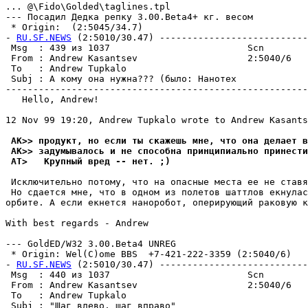
... @\Fido\Golded\taglines.tpl

--- Посадил Дедка репку 3.00.Beta4+ кг. весом

 * Origin:  (2:5045/34.7)

- 
RU.SF.NEWS
 (2:5010/30.47) ---------------------------
 Msg  : 439 из 1037                         Scn        
 From : Andrew Kasantsev                    2:5040/6   
 To   : Andrew Tupkalo                                 
 Subj : А комy она нyжна??? (было: Нанотех             
-------------------------------------------------------
   Hello, Andrew!

12 Nov 99 19:20, Andrew Tupkalo wrote to Andrew Kasants
 AK>> продукт, но если ты скажешь мне, что она делает в
 AK>> задумывалось и не способна принципиально принести
 AT>   Крупный вред -- нет. ;)
 Исключительно потому, что на опасные места ее не ставя
 Hо сдается мне, что в одном из полетов шаттлов екнулас
орбите. А если екнется наноробот, оперирующий раковую к
With best regards - Andrew

--- GoldED/W32 3.00.Beta4 UNREG

 * Origin: Wel(C)ome BBS  +7-421-222-3359 (2:5040/6)

- 
RU.SF.NEWS
 (2:5010/30.47) ---------------------------
 Msg  : 440 из 1037                         Scn        
 From : Andrew Kasantsev                    2:5040/6   
 To   : Andrew Tupkalo                                 
 Subj : "Шаг влево, шаг вправо"                        