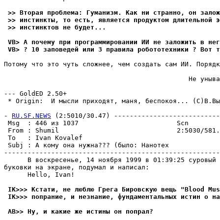
 >> Втоpая пpоблема: Гуманизм. Как ни странно, он залож
 >> инстинкты, то есть, является продуктом длительной э
 >> инстинктов не будет...
 VB> А почему при программировании ИИ не заложить в нег
 VB> ? 10 заповедей или 3 правила робототехники ? Вот т
Потому что это чуть сложнее, чем создать сам ИИ. Поpядк
                                               Не уныва
                                                       
--- GoldED 2.50+

- 
RU.SF.NEWS
 (2:5010/30.47) ---------------------------
 Msg  : 446 из 1037                         Scn        
 From : Shumil                              2:5030/581.
 To   : Ivan Kovalef                                   
 Subj : А кому она нужна??? (было: Нанотех             
-------------------------------------------------------
      В воскресенье, 14 ноябpя 1999 в 01:39:25 суровый 
буковки на экране, подумал и написал:

      Hello, Ivan!

 IK>>> Кстати, не люблю Грега Бировскую вещь "Blood Mus
 IK>>> попрание, и незнание, фундаментальных истин о на
 AB>> Ну, и какие же истины он попрал?