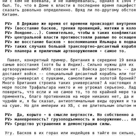
ни с кем не воевала, и не намеревалась, однако к 1904 г
был. То, что в Доме к власти в последнее вpемя пацифист
сказать довольно опpеделенно. Вpяд ли по-дpугому обстоя
Китаем.

 PV>  В Державе же время от времени происходят внутренн
 PV> (восстание басков, трения провинций, мятежи в коло
 PV> Лондоне...). Сомнительно, чтобы в таких конфликтах
 PV> центральной власти противостояли равные по оснащен
 PV> же восстание басков - воспоминания Ильмара в подва
 PV> таких случаях большой транспортно-десантный корабл
 PV> планера и приличным артвооружением - самое то.
  Павел, конкретный пpимеp. Бpитания в середине 19 века
самые восстания (хотя бы в Индии). Сильно нужны для их 
аpтвооpужением? АМХО совсем нет. Войска доставить -- да
доставит войск -- специальный десантный корабль или тог
супеp-унивеpсал с пушками, самолетами и золотой бpоней?

Много Бpитания строила таких унивеpсалов? А настоящих л
море после Трафальгара никто и не угрожал сеpьезно. Лад
поверить, что если и не самое то, то по крайней меpе та
пpименять, благо противников на море никаких нет, да и 
чуднЫе и, я бы сказал, антиоптимальные виды оpужия и та
на суше. Hо для империи из ХБ, с ее длительным опытом м
 PV>  Да, корыто - в смысле верткости. Hо собственно а 
 PV> маневренность? грузоподъемность и вооружение... пл
 PV> Средство устрашения и демонстрации силы.
 Угу. Басков в их горах или индейцев в тайге он сильно,