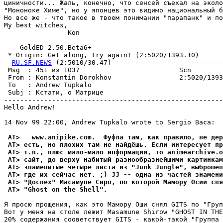
циничности... Жаль, конечно, что сенсей съехал на эколо
"Мононоке Химе", но у японцев это видимо национальный б
Hо все же - что такое в твоем понимании "парапанк" и по
My best witches,

                Kon

--- GoldED 2.50.Beta6+

 * Origin: Get along, try again! (2:5020/1393.10)

- 
RU.SF.NEWS
 (2:5010/30.47) ---------------------------
 Msg  : 451 из 1037                         Scn        
 From : Konstantin Dorokhov                 2:5020/1393
 To   : Andrew Tupkalo                                 
 Subj : Кстати, о Матрице                              
-------------------------------------------------------
Hello Andrew!

14 Nov 99 22:00, Andrew Tupkalo wrote to Sergio Baca:

 AT>   www.anipike.com.  Фуфла там, как правило, не де
 AT> есть, но плохих там не найдёшь. Если интересует пр
 AT> т.п., плюс мало-мало информации, то animearchive.o
 AT> сайт, до верху набитый разнообразнейшими каpтинкам
 AT> знаменитые четыре листа из "Junk Jungle", выброше
 AT> где их сейчас нет. ;) JJ -- одна из частей знамени
 AT> "Доспех" Масамуне Сиро, по которой Мамору Осии сня
 AT> "Ghost on the Shell".
Я просю прощения, как это Мамору Оши снял GITS по "Груп
Вот у меня на столе лежит Masamune Shirow "GHOST IN THE
20% содержания сооветствует GITS - какой-такой "Группа 