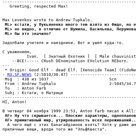
-------------------------------------------------------
   Greeting, respected Max!

 ML> кстати, у Лукьяненко много тем взято из Фидо, но е
 ML> не видно, в отличие от Шумила, Васильева, Перумова
 ML> бы это значило?
Задолбали учителя и наездники. Вот и ушел куда-то.

С уважением,

          Ivan.  [ Знатный Охотник ]  [ Male chauvinist
    --ВСЕ!----- CRush DEnomination EVolution REborn.

---

 * Origin: Good Elf - dead Elf. [Xenocide Team] (FidoNet
- 
RU.SF.NEWS
 (2:5010/30.47) ---------------------------
 Msg  : 438 из 1037                         Scn        
 From : Andrew Tupkalo                      2:5045/34.7
 To   : Anton Farb                                     
 Subj : Кстати, о Матрице                              
-------------------------------------------------------
HI, Anton!

 AF> Ну что скрывается... Плоские характеры, однопланов
 AF> примитивный мир, утрированность всех переживаний..
  А чего ещё с этих бакагайдзинов взять? Хотя у даже ам
приличные вещи, вроде того же "ЭльфКвеста".
