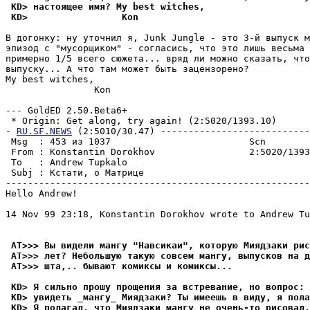
 KD> настоящее имя? My best witches,
 KD>                 Kon
В догонку: ну уточнил я, Junk Jungle - это 3-й выпуск м
эпизод с "мусорщиком" - согласись, что это лишь весьма 
примерно 1/5 всего сюжета... вряд ли можно сказать, что
выпуску... А что там может быть зацензорено?

My best witches,

                Kon

--- GoldED 2.50.Beta6+

 * Origin: Get along, try again! (2:5020/1393.10)

- 
RU.SF.NEWS
 (2:5010/30.47) ---------------------------
 Msg  : 453 из 1037                         Scn        
 From : Konstantin Dorokhov                 2:5020/1393
 To   : Andrew Tupkalo                                 
 Subj : Кстати, о Матрице                              
-------------------------------------------------------
Hello Andrew!

14 Nov 99 23:18, Konstantin Dorokhov wrote to Andrew Tu
 AT>>> Вы видели мангу "Навсикаи", которую Миядзаки рис
 AT>>> лет? Небольшую такую совсем мангу, выпусков на д
 AT>>> шта,.. бывают комиксы и комиксы...
 KD> Я сильно прошу прощения за встревание, но вопрос: 
 KD> увидеть _мангу_ Миядзаки? Ты имеешь в виду, я пола
 KD> Я полагал, что Миядзаки мангу не очень-то рисовал,