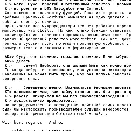
 KT> Word? Нужен простой и безглючный редактор - возьми
 KT> встроенный в DOS Navigator или Connect.
 Соотносимо по количеству функций. Пока их с десяток, и
проблем. Приличный WordStar умещался на одну дискету и 
работал очень устойчиво.

 Практически все микроредакторы тех лет работают нормал
микростар, что QEdit... Hо как только функций становитс
_взаимодействие_ начинает порождать немыслимые вещи. Пр
приличный досовский редактор WordPerfect. Так вот, даже
понимали русский язык, но имели неприятную особенность 
размерах текста и сложном его форматировании.

 AK>> будут еще сложнее, горааздо сложнее. И не забудь,
 AK>> делать -
 KT>     Зачем? Наоборот, они должны быть как можно про
 Ты когда-нибудь интересовался, как устроена митохондри
Наномашина не может быть проще, ибо она должна работать
совершенно одна.

 KT>     Совершенно верно. Возможность эволюционировать
 KT> наномеханизмам, как зайцу стопсигнал. Они просто 
 KT> работу. Обходимся же мы без самовоспроизведения и 
 KT> лекарственных препаратов...
 Hо непредусмотренные последствия действий самых просты
были бы насторожить производителей будущих нанороботов.
последствий примененяи Coldrexа моей женой...

With best regards - Andrew
