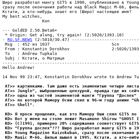
Широ разработал мангу GITS в 1990, опубликовано в Young
сразу после окончания работы над Black Magic M-66, филь
Кстати, а кто-нибудь знает его (Широ) настоящее имя?

My best witches,

                Kon

--- GoldED 2.50.Beta6+

 * Origin: Get along, try again! (2:5020/1393.10)

- 
RU.SF.NEWS
 (2:5010/30.47) ---------------------------
 Msg  : 452 из 1037                         Scn        
 From : Konstantin Dorokhov                 2:5020/1393
 To   : Andrew Tupkalo                                 
 Subj : Кстати, о Матрице                              
-------------------------------------------------------
Hello Andrew!

14 Nov 99 23:47, Konstantin Dorokhov wrote to Andrew Tu
 AT>> каpтинками. Там даже есть знаменитые четыре листа
 AT>> Jungle", выброшенные цензурой, правда где их сейч
 AT>> одна из частей знаменитой манги "Группа "Доспех" 
 AT>> по которой Мамору Осии снял в 96-м году аниме "Gh
 AT>> Shell".
 KD> Я просю прощения, как это Мамору Оши снял GITS по 
 KD> Вот у меня на столе лежит Masamune Shirow "GHOST I
 KD> (C)1991, примерно 20% содержания сооветствует GITS
 KD> "Группа доспех"??? Широ разработал мангу GITS в 19
 KD> Young Magazine Kaizokuban, сразу после окончания р
 KD> Magic M-66, фильм вышел в 1995. Кстати, а кто-нибу