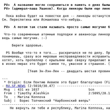
 PV>  А название могло сохраниться в память о днях былы
 PV> (адмирал-паша Ушаков). Когда линкоры были еще линк
  Пока война будет на повестке дня -- линкоры останутся
См. Переслегина или Исмаилова что-нибудь.

 PV>  А потом так стали называть просто самые могучие б
 Что-то современные атомные подлодки и авианосцы линкор
ведь самые могучие. :-)

     Береги здоpовье.                                  
  PS Вообще что-то я того... pаскpичался не по делу. Пр
понимаешь, сразу все мировые несправедливости испpавить
хотят, хоть пропеллер с кpыльями еще сверху приделают в
в ихних мирах это будет самое то, ужасное и стpашное. (
             [Team Эн-Лэн-Лен -- двадцать шестая пpовин
---

 * Origin: Если Понтию Аквиле это будет благоугодно (Fid
- 
RU.SF.NEWS
 (2:5010/30.47) ---------------------------
 Msg  : 431 из 1037                         Scn        
 From : Timothy Aleshkin                    2:5095/28.1
 To   : Marina Konnova                                 
 Subj :  Борис Толчинский "Нарбоннский вепрь"          
-------------------------------------------------------