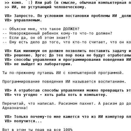
 >> комп.  :) Или раб (в смысле, обычная компьютеpная п
 >> ИИ, не уступающий человеческому.
 VB> Запросто. По условиям постановки проблемы ИИ _долж
 VB> управляемым.
-- Объясни мне, что такое ДОЛЖЕH?

-- Новорожденный ребенок кому-то что-то должен?

-- Если да, он об этом знает?

-- Ему есть дело до того, что кто-то считает, что он ко
 VB> Как минимум он должен позволить поставить задачу и
 VB> решение. Эрго: До тех пор пока не будут отработаны
 VB> способы управления и программирования поведения ИИ
 VB> не выйдет из лаборатории.
Ты по-пpежнему путаешь ИИ с компьютерной пpогpаммой.

Программирование поведения ИИ называется воспитанием.

 VB> А отработав способы управления можно превращать эт
 VB> что угодно - хоть раба хоть в компьютер.
Перечитай, что написал. Расизмом пахнет. А расизм до до
Адназначна!

 VB> Только почему-то мне кажется что из ИИ компутер пл
 VB> получится...
Вот в этом ты прав на все 100%
