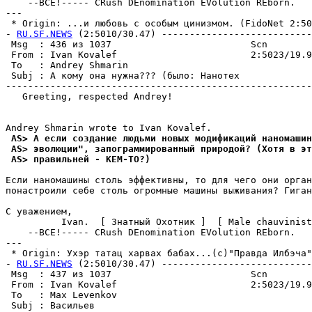
    --ВСЕ!----- CRush DEnomination EVolution REborn.

---

 * Origin: ...и любовь с особым цинизмом. (FidoNet 2:502
- 
RU.SF.NEWS
 (2:5010/30.47) ---------------------------
 Msg  : 436 из 1037                         Scn        
 From : Ivan Kovalef                        2:5023/19.9
 To   : Andrey Shmarin                                 
 Subj : А кому она нужна??? (было: Нанотех             
-------------------------------------------------------
   Greeting, respected Andrey!

 AS> А если создание людьми новых модификаций наномашин
 AS> эволюции", запограммированный природой? (Хотя в эт
 AS> правильней - КЕМ-ТО?)
Если наномашины столь эффективны, то для чего они орган
понастроили себе столь огромные машины выживания? Гиган
С уважением,

          Ivan.  [ Знатный Охотник ]  [ Male chauvinist
    --ВСЕ!----- CRush DEnomination EVolution REborn.

---

 * Origin: Ухэр татац харвах бабах...(с)"Правда Илбэча" 
- 
RU.SF.NEWS
 (2:5010/30.47) ---------------------------
 Msg  : 437 из 1037                         Scn        
 From : Ivan Kovalef                        2:5023/19.9
 To   : Max Levenkov                                   
 Subj : Васильев                                       