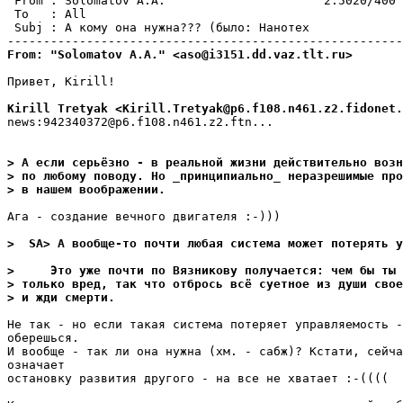
 From : Solomatov A.A.                      2:5020/400 
 To   : All                                            
 Subj : А кому она нужна??? (было: Нанотех             
From: "Solomatov A.A." <aso@i3151.dd.vaz.tlt.ru>
Привет, Kirill!

Kirill Tretyak <Kirill.Tretyak@p6.f108.n461.z2.fidonet.
news:942340372@p6.f108.n461.z2.ftn...

> А если серьёзно - в реальной жизни действительно возн
> по любому поводу. Hо _принципиально_ неразрешимые про
> в нашем воображении.
Ага - cоздание вечного двигателя :-)))

>  SA> А вообще-то почти любая cистема может потерять у
>     Это уже почти по Вязникову получается: чем бы ты 
> только вред, так что отбрось всё суетное из души свое
> и жди смерти.
Не так - но еcли такая cистема потеpяет yпpавляемость -
обеpешься.

И вообще - так ли она нужна (хм. - сабж)? Кстати, сейча
означает

остановкy pазвития дрyгого - на вcе не хватает :-((((
