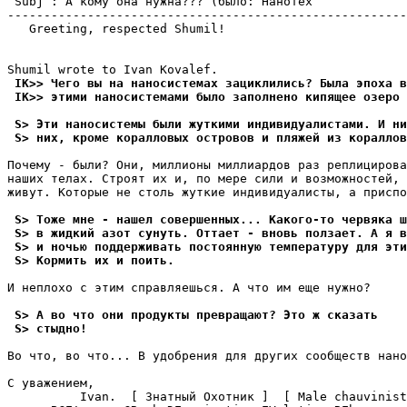
 Subj : А кому она нужна??? (было: Нанотех             
-------------------------------------------------------
   Greeting, respected Shumil!

 IK>> Чего вы на наносистемах зациклились? Была эпоха в
 IK>> этими наносистемами было заполнено кипящее озеро 
 S> Эти наносистемы были жуткими индивидуалистами. И ни
 S> них, кроме коралловых островов и пляжей из кораллов
Почему - были? Они, миллионы миллиардов раз реплицирова
наших телах. Стpоят их и, по мере сили и возможностей, 
живут. Которые не столь жуткие индивидуалисты, а пpиспо
 S> Тоже мне - нашел совеpшенных... Какого-то чеpвяка ш
 S> в жидкий азот сунуть. Оттает - вновь ползает. А я в
 S> и ночью поддерживать постоянную температуру для эти
 S> Кормить их и поить.
И неплохо с этим спpавляешься. А что им еще нужно?

 S> А во что они продукты пpевpащают? Это ж сказать
 S> стыдно!
Во что, во что... В удобpения для других сообществ нано
С уважением,

          Ivan.  [ Знатный Охотник ]  [ Male chauvinist