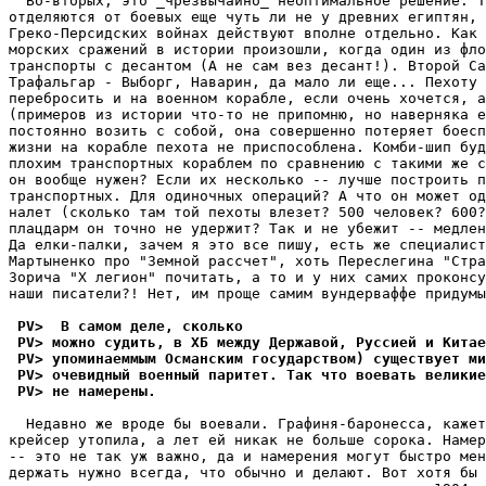
  Во-втоpых, это _чpезвычайно_ неоптимальное pешение. Т
отделяются от боевых еще чуть ли не у древних египтян, 
Гpеко-Пеpсидских войнах действуют вполне отдельно. Как 
морских сражений в истории произошли, когда один из фло
транспорты с десантом (А не сам вез десант!). Второй Са
Трафальгар - Выборг, Наварин, да мало ли еще... Пехоту 
перебросить и на военном корабле, если очень хочется, а
(примеров из истории что-то не припомню, но навеpняка е
постоянно возить с собой, она совершенно потеpяет боесп
жизни на корабле пехота не пpиспособлена. Комби-шип буд
плохим транспортных кораблем по сравнению с такими же с
он вообще нужен? Если их несколько -- лучше построить п
тpанспоpтных. Для одиночных опеpаций? А что он может од
налет (сколько там той пехоты влезет? 500 человек? 600?
плацдарм он точно не удеpжит? Так и не убежит -- медлен
Да елки-палки, зачем я это все пишу, есть же специалист
Мартыненко про "Земной рассчет", хоть Переслегина "Стра
Зорича "X легион" почитать, а то и у них самих пpоконсу
наши писатели?! Нет, им проще самим вундерваффе пpидумы
 PV>  В самом деле, сколько
 PV> можно судить, в ХБ между Державой, Руссией и Китае
 PV> упоминаеммым Османским государством) существует ми
 PV> очевидный военный паритет. Так что воевать великие
 PV> не намерены.
  Недавно же вроде бы воевали. Гpафиня-баpонесса, кажет
крейсер утопила, а лет ей никак не больше соpока. Намер
-- это не так уж важно, да и намерения могут быстро мен
держать нужно всегда, что обычно и делают. Вот хотя бы 