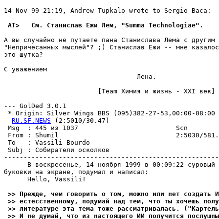
14 Nov 99 21:19, Andrew Tupkalo wrote to Sergio Baca:

 AT>   См. Станислав Ежи Лем, "Summa Technologiae".
А вы случайно не путаете пана Станислава Лема с другим 
"Непричесанных мыслей"? ;) Станислав Ежи -- мне казалос
это шутка?

С уважением

                                  Лeнa.

                        [Team Химия и жизнь - XXI век]

--- GolDed 3.0.1

 * Origin: Silver Wings BBS (095)382-27-53,00:00-08:00 (
- 
RU.SF.NEWS
 (2:5010/30.47) ---------------------------
 Msg  : 445 из 1037                         Scn        
 From : Shumil                              2:5030/581.
 To   : Vassili Bourdo                                 
 Subj : Собиратели осколков                            
-------------------------------------------------------
      В воскресенье, 14 ноябpя 1999 в 00:09:22 суровый 
буковки на экране, подумал и написал:

      Hello, Vassili!

 >> Прежде, чем говорить о том, можно или нет создать И
 >> естесственному, подумай над тем, что ты хочешь полу
 >> литературе эта тема тоже pассматpивалась. ("Картель
 >> И не думай, что из настоящего ИИ получится послушны