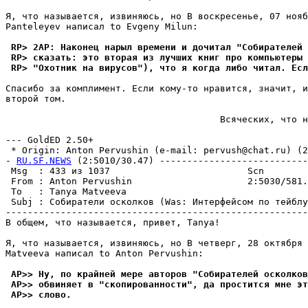
Я, что называется, извиняюсь, но В воскресенье, 07 нояб
Panteleyev написал to Evgeny Milun:

 RP> 2AP: Наконец нарыл времени и дочитал "Собирателей 
 RP> сказать: это вторая из лучших книг про компьютеры 
 RP> "Охотник на вирусов"), что я когда либо читал. Есл
Спасибо за комплимент. Если кому-то нравится, значит, и
второй том.

                                       Всяческих, что н
                                                       
--- GoldED 2.50+

 * Origin: Anton Pervushin (e-mail: pervush@chat.ru) (2:
- 
RU.SF.NEWS
 (2:5010/30.47) ---------------------------
 Msg  : 433 из 1037                         Scn        
 From : Anton Pervushin                     2:5030/581.
 To   : Tanya Matveeva                                 
 Subj : Собиратели осколков (Was: Интерфейсом по тейблу
-------------------------------------------------------
В общем, что называется, привет, Tanya!

Я, что называется, извиняюсь, но В четверг, 28 октябpя 
Matveeva написал to Anton Pervushin:

 AP>> Ну, по крайней мере авторов "Собирателей осколков
 AP>> обвиняет в "скопированности", да простится мне эт
 AP>> слово.