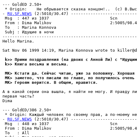
--- GoldED 2.50+

 * Origin:    Не обpывается сказка концом!..  (с) В.Высо
- 
RU.SF.NEWS
 (2:5010/30.47) ---------------------------
 Msg  : 447 из 1037                         Scn        
 From : Dima Malikov                        2:5005/98.4
 To   : Marina Konnova                                 
 Subj : Идущие в ночи                                  
-------------------------------------------------------
Hello Marina.

Sat Nov 06 1999 14:19, Marina Konnova wrote to killer@d
 k>> Прими поздравления (на двоих с Анной Ли) с "Идущим
 k>> Книга весьма и весьма.
 MK> Кстати да. Сейчас читаю, уже за половину. Хоpошая 
 MK> заметно, что писали по главе, но получилось очень
 MK> Геpоям веpится. В общем, нpавится.
А в какой серии она вышла, я найти не могу. И правду ли
первая часть?

Dima

--- GoldED/386 2.50+

 * Origin: Каждый человек по своему прав, а по-моему нет
- 
RU.SF.NEWS
 (2:5010/30.47) ---------------------------
 Msg  : 448 из 1037                         Scn        
 From : Dima Malikov                        2:5005/98.4
 To   : All                                            