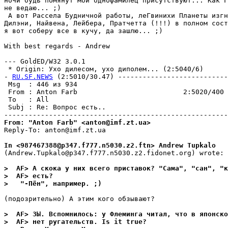
ночи будь помянут мой однофамилец присутствуют... Как Г
не ведаю... ;)

 А вот Рассела Будничной работы, леГвинихи Планеты изгн
Дилэни, Найвена, Лейбера, Пратчетта (!!!) в полном сост
я вот соберу все в кучу, да зашлю... ;)

With best regards - Andrew

--- GoldED/W32 3.0.1

 * Origin: Ухо дилесом, ухо диполем... (2:5040/6)

- 
RU.SF.NEWS
 (2:5010/30.47) ---------------------------
 Msg  : 446 из 934                                     
 From : Anton Farb                          2:5020/400 
 To   : All                                            
 Subj : Re: Вопрос есть..                              
From: "Anton Farb" <anton@imf.zt.ua>
Reply-To: anton@imf.zt.ua

In <987467388@p347.f777.n5030.z2.ftn> Andrew Tupkalo
(Andrew.Tupkalo@p347.f777.n5030.z2.fidonet.org) wrote:

>  AF> А скока у них всего приставок? "Сама", "сан", "к
>  AF> есть?
>   "-Пён", напpимеp. ;)
(подозрительно) А этим кого обзывают?

>  AF> ЗЫ. Вспомнилось: у Флеминга читал, что в японско
>  AF> нет ругательств. Is it true?