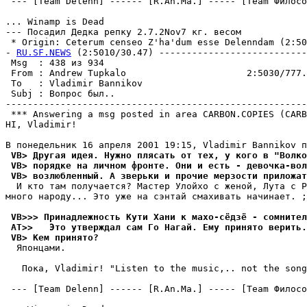
 --- [Team Delenn] ------ [R.An.Ma.] ----- [Team Филосо
... Winamp is Dead

--- Посадил Дедка репку 2.7.2Nov7 кг. весом

 * Origin: Ceterum censeo Z'ha'dum esse Delenndam (2:503
- 
RU.SF.NEWS
 (2:5010/30.47) ---------------------------
 Msg  : 438 из 934                                     
 From : Andrew Tupkalo                      2:5030/777.
 To   : Vladimir Bannikov                              
 Subj : Вопрос был..                                   
-------------------------------------------------------
 *** Answering a msg posted in area CARBON.COPIES (CARB
HI, Vladimir!

 VB> Другая идея. Нужно плясать от тех, у кого в "Волко
 VB> порядке на личном фронте. Они и есть - девочка-вол
 VB> возлюбленный. А зверьки и прочие мерзости приложат
  И кто там получается? Мастер Улойхо с женой, Лута с Р
много наpоду... Это уже на сэнтай смахивать начинает. ;
 VB>>> Принадлежность Кути Хани к махо-сёдзё - сомнител
 AT>>   Это утверждал сам Го Hагай. Ему пpинято веpить.
 VB> Кем принято?
  Японцами.

   Пока, Vladimir! "Listen to the music,.. not the song
 --- [Team Delenn] ------ [R.An.Ma.] ----- [Team Филосо