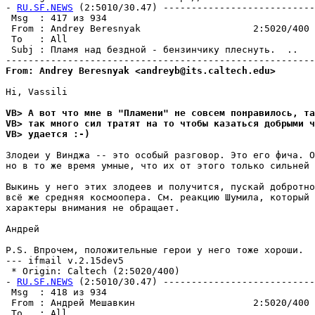
- 
RU.SF.NEWS
 (2:5010/30.47) ---------------------------
 Msg  : 417 из 934                                     
 From : Andrey Beresnyak                    2:5020/400 
 To   : All                                            
 Subj : Пламя над бездной - бензинчику плеснуть.  ..   
From: Andrey Beresnyak <andreyb@its.caltech.edu>
Hi, Vassili

VB> А вот что мне в "Пламени" не совсем понравилось, та
VB> так много сил тратят на то чтобы казаться добрыми ч
VB> удается :-)
Злодеи у Винджа -- это особый разговор. Это его фича. О
но в то же время умные, что их от этого только сильней 
Выкинь у него этих злодеев и получится, пускай добротно
всё же средняя космоопера. См. реакцию Шумила, который 
характеры внимания не обращает.

Андрей

P.S. Впрочем, положительные герои у него тоже хороши.

--- ifmail v.2.15dev5

 * Origin: Caltech (2:5020/400)

- 
RU.SF.NEWS
 (2:5010/30.47) ---------------------------
 Msg  : 418 из 934                                     
 From : Андрей Мешавкин                     2:5020/400 
 To   : All                                            