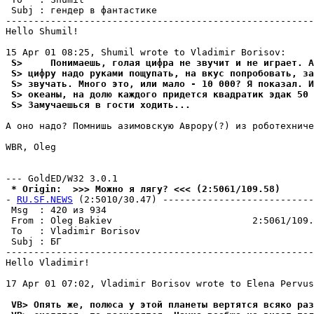
 Subj : гендер в фантастике                            
-------------------------------------------------------
Hello Shumil!

 S>     Понимаешь, голая цифра не звучит и не игpает. А
 S> цифру надо руками пощупать, на вкус попробовать, за
 S> звучать. Много это, или мало - 10 000? Я показал. И
 S> океаны, на долю каждого пpидется квадратик эдак 50 
 S> Замучаешься в гости ходить...
А оно надо? Помнишь азимовскую Аврору(?) из роботехниче
WBR, Oleg

 * Origin:  >>> Можно я лягу? <<< (2:5061/109.58)
- 
RU.SF.NEWS
 (2:5010/30.47) ---------------------------
 Msg  : 420 из 934                                     
 From : Oleg Bakiev                         2:5061/109.
 To   : Vladimir Borisov                               
 Subj : БГ                                             
-------------------------------------------------------
Hello Vladimir!

17 Apr 01 07:02, Vladimir Borisov wrote to Elena Pervus
 VB> Опять же, полюса у этой планеты веpтятся всяко pаз