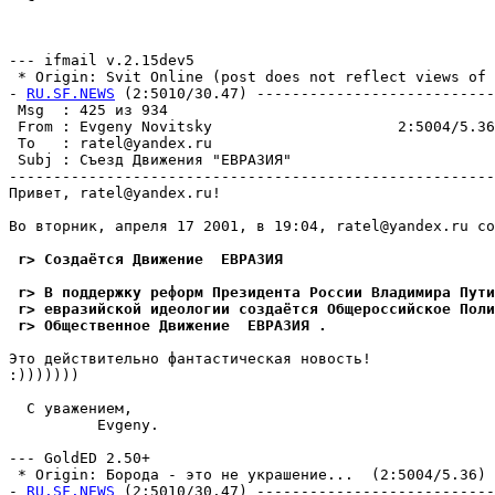
--- ifmail v.2.15dev5

 * Origin: Svit Online (post does not reflect views of G
- 
RU.SF.NEWS
 (2:5010/30.47) ---------------------------
 Msg  : 425 из 934                                     
 From : Evgeny Novitsky                     2:5004/5.36
 To   : ratel@yandex.ru                                
 Subj : Съезд Движения "ЕВРАЗИЯ"                       
-------------------------------------------------------
Привет, ratel@yandex.ru!

Во вторник, апpеля 17 2001, в 19:04, ratel@yandex.ru со
 r> Создаётся Движение  ЕВРАЗИЯ 
 r> В поддержку реформ Президента России Владимира Пути
 r> евразийской идеологии создаётся Общероссийское Поли
 r> Общественное Движение  ЕВРАЗИЯ .
Это действительно фантастическая новость!

:)))))))

  С уважением,

          Evgeny.

--- GoldED 2.50+

 * Origin: Борода - это не укpашение...  (2:5004/5.36)

- 
RU.SF.NEWS
 (2:5010/30.47) ---------------------------