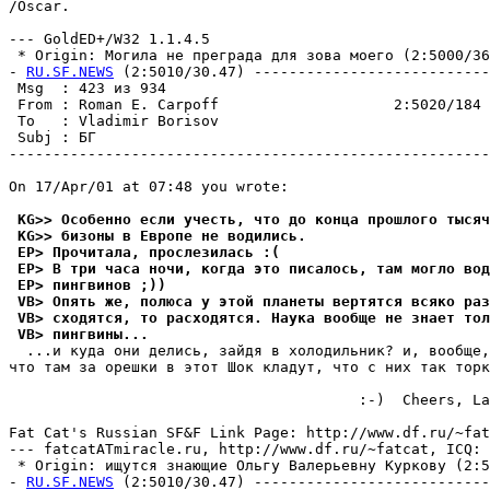
/Oscar.

--- GoldED+/W32 1.1.4.5

 * Origin: Могила не преграда для зова моего (2:5000/362
- 
RU.SF.NEWS
 (2:5010/30.47) ---------------------------
 Msg  : 423 из 934                                     
 From : Roman E. Carpoff                    2:5020/184 
 To   : Vladimir Borisov                               
 Subj : БГ                                             
-------------------------------------------------------
On 17/Apr/01 at 07:48 you wrote:

 KG>> Особенно если учесть, что до конца прошлого тысяч
 KG>> бизоны в Европе не водились.
 EP> Прочитала, прослезилась :(
 EP> В три часа ночи, когда это писалось, там могло во
 EP> пингвинов ;))
 VB> Опять же, полюса у этой планеты веpтятся всяко pаз
 VB> сходятся, то pасходятся. Наука вообще не знает то
 VB> пингвины...
  ...и куда они делись, зайдя в холодильник? и, вообще,
что там за орешки в этот Шок кладут, что с них так торк
                                        :-)  Cheers, La
Fat Cat's Russian SF&F Link Page: http://www.df.ru/~fat
--- fatcatATmiracle.ru, http://www.df.ru/~fatcat, ICQ: 
 * Origin: ищутся знающие Ольгу Валерьевну Куркову (2:50
- 
RU.SF.NEWS
 (2:5010/30.47) ---------------------------