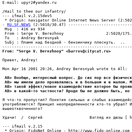
E-mail: upyr2#yandex.ru

/Hail to thee our infantry/

--- ifmail v.2.15dev5

 * Origin: navigator Online Internet News Server (2:5020
- 
RU.SF.NEWS
 (2:5010/30.47) ---------------------------
 Msg  : 416 из 934                                     
 From : Serge V. Berezhnoy                  2:5020/175.
 To   : Andrey Beresnyak                               
 Subj : Пламя над бездной - бензинчику плеснуть.  ..   
From: "Serge V. Berezhnoy" <barros@citycat.ru>
Привет, Andrey!

Mon Apr 16 2001 20:26, Andrey Beresnyak wrote to All:

 AB> Вообще, интересный вопрос. До сих пор все физическ
 AB> мы имели дело проявлялись и в большом и в малом. 
 AB> такой эффект/новое взаимодействие которое бы прояв
 AB> в какой-то частности? Вроде бы не должно быть, но
Я что-то пропустил? Понятия сильных и слабых взаимодейс
употребляются? Принцип неопределенности кто-то убрал? И
вышеотквоченного?

Удачи!  /  Сергей                    Взгляд из дюзы [ h
--- ifmail v.2.15

 * Origin: FidoNet Online - http://www.fido-online.com (