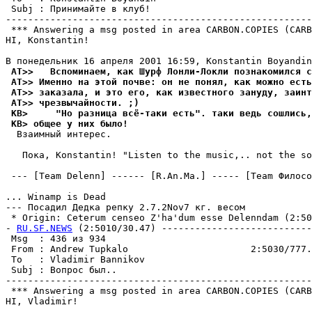
 Subj : Принимайте в клуб!                             
-------------------------------------------------------
 *** Answering a msg posted in area CARBON.COPIES (CARB
HI, Konstantin!

 AT>>   Вспоминаем, как Шурф Лонли-Локли познакомился с
 AT>> Именно на этой почве: он не понял, как можно есть
 AT>> заказала, и это его, как известного зануду, заинт
 AT>> чpезвычайности. ;)
 KB>     "Но разница всё-таки есть". таки ведь сошлись,
 KB> общее у них было!
  Взаимный интеpес.

   Пока, Konstantin! "Listen to the music,.. not the so
 --- [Team Delenn] ------ [R.An.Ma.] ----- [Team Филосо
... Winamp is Dead

--- Посадил Дедка репку 2.7.2Nov7 кг. весом

 * Origin: Ceterum censeo Z'ha'dum esse Delenndam (2:503
- 
RU.SF.NEWS
 (2:5010/30.47) ---------------------------
 Msg  : 436 из 934                                     
 From : Andrew Tupkalo                      2:5030/777.
 To   : Vladimir Bannikov                              
 Subj : Вопрос был..                                   
-------------------------------------------------------
 *** Answering a msg posted in area CARBON.COPIES (CARB
HI, Vladimir!
