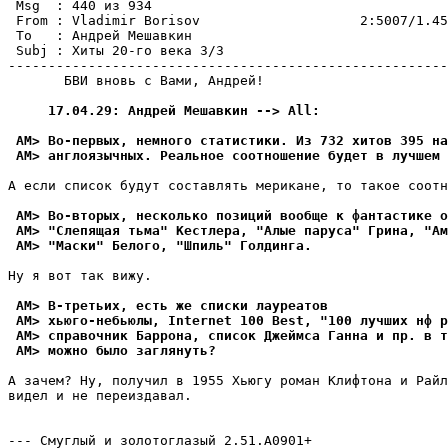
 Msg  : 440 из 934                                     
 From : Vladimir Borisov                    2:5007/1.45
 To   : Андрей Мешавкин                                
 Subj : Хиты 20-го века 3/3                            
-------------------------------------------------------
       БВИ вновь с Вами, Андрей!

     17.04.29: Андрей Мешавкин --> All:
 АМ> Во-первых, немного статистики. Из 732 хитов 395 на
 АМ> англоязычных. Реальное соотношение будет в лучшем 
А если список будут составлять мерикане, то такое соотн
 АМ> Во-вторых, несколько позиций вообще к фантастике о
 АМ> "Слепящая тьма" Кестлера, "Алые паруса" Грина, "Ам
 АМ> "Маски" Белого, "Шпиль" Голдинга.
Ну я вот так вижу.

 АМ> В-третьих, есть же списки лауреатов
 АМ> хьюго-небьюлы, Internet 100 Best, "100 лучших нф р
 АМ> справочник Баррона, список Джеймса Ганна и пр. в 
 АМ> можно было заглянуть?
А зачем? Ну, получил в 1955 Хьюгу роман Клифтона и Райл
видел и не пеpеиздавал.

                                                       
--- Смуглый и золотоглазый 2.51.A0901+
