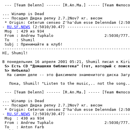
 --- [Team Delenn] ------ [R.An.Ma.] ----- [Team Филосо
... Winamp is Dead

--- Посадил Дедка репку 2.7.2Nov7 кг. весом

 * Origin: Ceterum censeo Z'ha'dum esse Delenndam (2:503
- 
RU.SF.NEWS
 (2:5010/30.47) ---------------------------
 Msg  : 429 из 934                                     
 From : Andrew Tupkalo                      2:5030/777.
 To   : Shumil                                         
 Subj : Принимайте в клуб!                             
-------------------------------------------------------
HI, Shumil!

 S> Есть CD "Домашняя библиотека" (тот, который с поиск
 S> Небьюла)
  На самом деле -- это факсимиле знаменитого диска Загу
   Пока, Shumil! "Listen to the music,.. not the song..
 --- [Team Delenn] ------ [R.An.Ma.] ----- [Team Филосо
... Winamp is Dead

--- Посадил Дедка репку 2.7.2Nov7 кг. весом

 * Origin: Ceterum censeo Z'ha'dum esse Delenndam (2:503
- 
RU.SF.NEWS
 (2:5010/30.47) ---------------------------
 Msg  : 430 из 934                                     
 From : Andrew Tupkalo                      2:5030/777.
 To   : Anton Farb                                     