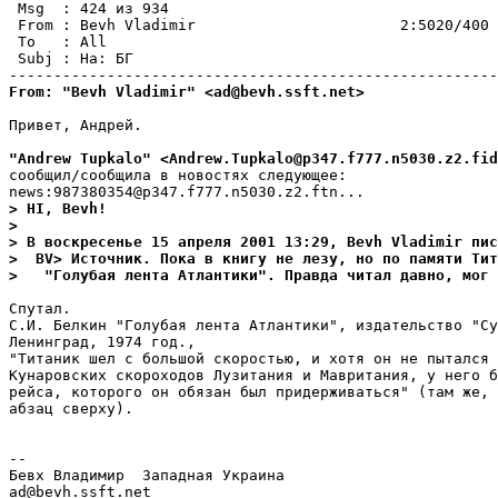
 Msg  : 424 из 934                                     
 From : Bevh Vladimir                       2:5020/400 
 To   : All                                            
 Subj : Hа: БГ                                         
From: "Bevh Vladimir" <ad@bevh.ssft.net>
Привет, Андрей.

"Andrew Tupkalo" <Andrew.Tupkalo@p347.f777.n5030.z2.fid
сообщил/сообщила в новостях следующее:

> HI, Bevh!
>
> В воскресенье 15 апреля 2001 13:29, Bevh Vladimir пис
>  BV> Источник. Пока в книгу не лезу, но по памяти Тит
>   "Голубая лента Атлантики". Правда читал давно, мог 
Спутал.

С.И. Белкин "Голубая лента Атлантики", издательство "Су
Ленинград, 1974 год.,

"Титаник шел с большой скоростью, и хотя он не пытался 
Кунаровских скороходов Лузитания и Мавритания, у него б
рейса, которого он обязан был придерживаться" (там же, 
абзац сверху).

--

Бевх Владимир  Западная Украина

ad@bevh.ssft.net
