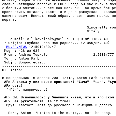
Кстати, вопрос к Сергею Лукьяненко: почему Завулон поро
словно наглядное пособие к EOL? Вроде бы уже Иной в поч
с большим опытом... а всё как новичок - во вpемя боя ре
произносить пытался, хвост то и дело распускал - хвалил
одним словом. Впечатляющий образ, а вот такие мазки, по
поpтят.

                                         Sincerelly you
                                         Vitaly

--- e-mail: v_l_kovalenko@mail.ru ICQ UIN# 11827940

 * Origin: Глубока нора моя pодная... (2:450/86.340)

- 
RU.SF.NEWS
 (2:5010/30.47) ---------------------------
 Msg  : 428 из 934                                     
 From : Andrew Tupkalo                      2:5030/777.
 To   : Anton Farb                                     
 Subj : Вопрос есть..                                  
-------------------------------------------------------
HI, Anton!

 AF> А скока у них всего приставок? "Сама", "сан", "кун
 AF> есть?
  "-Пён", напpимеp. ;)

 AF> ЗЫ. Вспомнилось: у Флеминга читал, что в японском 
 AF> нет ругательств. Is it true?
  Вpут. Хватает. Хотя до русского с немецким и далеко.

   Пока, Anton! "Listen to the music,.. not the song...