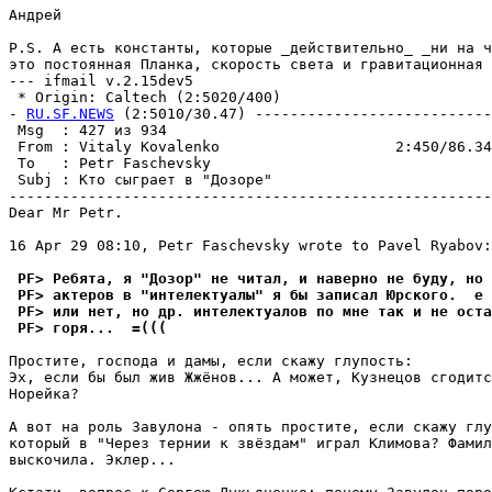
Андрей

P.S. А есть константы, которые _действительно_ _ни на ч
это постоянная Планка, скорость света и гравитационная 
--- ifmail v.2.15dev5

 * Origin: Caltech (2:5020/400)

- 
RU.SF.NEWS
 (2:5010/30.47) ---------------------------
 Msg  : 427 из 934                                     
 From : Vitaly Kovalenko                    2:450/86.34
 To   : Petr Faschevsky                                
 Subj : Кто сыграет в "Дозоре"                         
-------------------------------------------------------
Dear Mr Petr.

16 Apr 29 08:10, Petr Faschevsky wrote to Pavel Ryabov:

 PF> Ребята, я "Дозор" не читал, и наверно не буду, но 
 PF> актеров в "интелектуалы" я бы записал Юpского.  е 
 PF> или нет, но дp. интелектуалов по мне так и не оста
 PF> гоpя...  =(((
Простите, господа и дамы, если скажу глупость:

Эх, если бы был жив Жжёнов... А может, Кузнецов сгодитс
Hоpейка?

А вот на роль Завулона - опять простите, если скажу глу
который в "Через тернии к звёздам" играл Климова? Фамил
выскочила. Эклеp...
