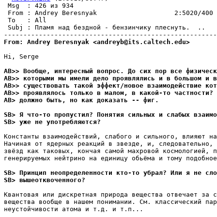
 Msg  : 426 из 934                                     
 From : Andrey Beresnyak                    2:5020/400 
 To   : All                                            
 Subj : Пламя над бездной - бензинчику плеснуть.  ..   
From: Andrey Beresnyak <andreyb@its.caltech.edu>
Hi, Serge

AB>> Вообще, интересный вопрос. До сих пор все физическ
AB>> которыми мы имели дело проявлялись и в большом и в
AB>> существовать такой эффект/новое взаимодействие кот
AB>> проявлялось только в малом, в какой-то частности? 
AB> должно быть, но как доказать -- фиг.
SB> Я что-то пропустил? Понятия сильных и слабых взаимо
SB> уже не употребляются?
Константы взаимодействий, слабого и сильного, влияют на
Hачиная от ядерных реакций в звезде, и, следовательно, 
звёзд как таковых, кончая самой махровой космологией, п
генерируемых нейтрино на единицу обьёма и тому подобное
SB> Принцип неопределенности кто-то убрал? Или я не сло
SB> вышеотквоченного?
Квантовая или дискретная природа вещества отвечает за с
вещества вообще в нашем понимании. См. классический пар
неустойчивости атома и т.д. и т.п...
