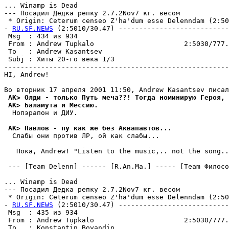
... Winamp is Dead

--- Посадил Дедка репку 2.7.2Nov7 кг. весом

 * Origin: Ceterum censeo Z'ha'dum esse Delenndam (2:503
- 
RU.SF.NEWS
 (2:5010/30.47) ---------------------------
 Msg  : 434 из 934                                     
 From : Andrew Tupkalo                      2:5030/777.
 To   : Andrew Kasantsev                               
 Subj : Хиты 20-го века 1/3                            
-------------------------------------------------------
HI, Andrew!

 AK> Олди - только Путь меча??! Тогда номинирую Героя, 
 AK> Баламута и Мессию.
  Нопэрапон и ДИУ.

 AK> Павлов - ну как же без Акванавтов...
  Слабы они против ЛР, ой как слабы...

   Пока, Andrew! "Listen to the music,.. not the song..
 --- [Team Delenn] ------ [R.An.Ma.] ----- [Team Филосо
... Winamp is Dead

--- Посадил Дедка репку 2.7.2Nov7 кг. весом

 * Origin: Ceterum censeo Z'ha'dum esse Delenndam (2:503
- 
RU.SF.NEWS
 (2:5010/30.47) ---------------------------
 Msg  : 435 из 934                                     
 From : Andrew Tupkalo                      2:5030/777.
 To   : Konstantin Boyandin                            