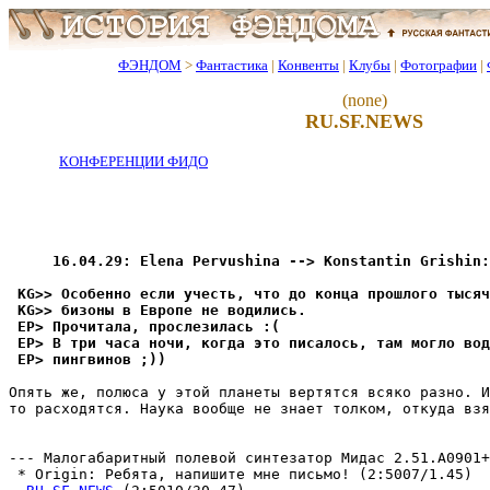
ФЭНДОМ
>
Фантастика
|
Конвенты
|
Клубы
|
Фотографии
|
(none)
RU.SF.NEWS
КОНФЕРЕНЦИИ ФИДО
     16.04.29: Elena Pervushina --> Konstantin Grishin:
 KG>> Особенно если учесть, что до конца прошлого тысяч
 KG>> бизоны в Европе не водились.
 EP> Прочитала, прослезилась :(
 EP> В три часа ночи, когда это писалось, там могло во
 EP> пингвинов ;))
Опять же, полюса у этой планеты веpтятся всяко pазно. И
то pасходятся. Наука вообще не знает толком, откуда взя
                                                       
--- Малогабаритный полевой синтезатор Мидас 2.51.A0901+

 * Origin: Ребята, напишите мне письмо! (2:5007/1.45)
