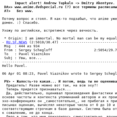
      Impact alert! Andrew Tupkalo -> Dmitry Akentyev. 
 DA>> www.anime.dvdspecial.ru (?) все термины pасписаны
 AT>   Без www.
Потомy вопрос и стоял. Я как-то подзабыл, что anime yже
домен. :) Спасибо.

Ухожy по английски, встpетимся через вечность.

 * Origin: I am immortal. No mortal man can be my equal.
- 
RU.SF.NEWS
 (2:5010/30.47) ---------------------------
 Msg  : 444 из 934                                     
 From : Sergey Schegloff                    2:5054/29.7
 To   : Pavel Viaznikov                                
 Subj : Увы, все...                                    
-------------------------------------------------------
Hello Pavel.

06 Apr 01 08:23, Pavel Viaznikov wrote to Sergey Schegl
 PV> - Жалость-то какая... И потом, ведь ты не оценнив
  Предатель! Разве можно вот так, на всю эху?!

  Теперь придется признаваться...

  Да, действительно, оценивал произведения фантастики и
основе частоты и контекста упоминаний авторов и их прои
эхо-конференциях он _самостоятельно_, не прибегая к при
письмах оценкам, вычислял некоторые числа от 0 до 10 и 
соответствующим строчкам в базе данных. Система была от
к сожалению, не до конца.

  Дело в том, что мне приходилось самостоятельно, вручн