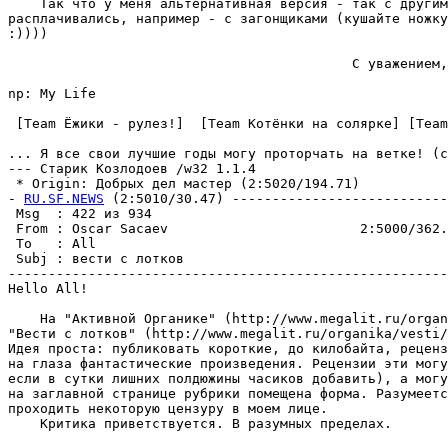
    Так что у меня альтернативная версия - так с другим
расплачивались, например - с загонщиками (кушайте ножку
:))))

                                           C уважением,
np: My Life

 [Team Ёжики - рулез!]  [Team Котёнки на солярке] [Team
... Я все свои лучшие годы могу проторчать на ветке! (с
--- Старик Козлодоев /w32 1.1.4

 * Origin: Добрых дел мастер (2:5020/194.71)

- 
RU.SF.NEWS
 (2:5010/30.47) ---------------------------
 Msg  : 422 из 934                                     
 From : Oscar Sacaev                        2:5000/362.
 To   : All                                            
 Subj : вести с лотков                                 
-------------------------------------------------------
Hello All!

    На "Активной Органике" (http://www.megalit.ru/organ
"Вести с лотков" (http://www.megalit.ru/organika/vesti/
Идея проста: публиковать короткие, до килобайта, реценз
на глаза фантастические произведения. Рецензии эти могу
если в сутки лишних полдюжины часиков добавить), а могу
на заглавной странице рубрики помещена форма. Разумеетс
проходить некоторую цензуру в моем лице.

    Критика приветствуется. В разумных пределах.
