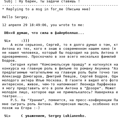
 Subj : Ну барин, ты задачи ставишь !                  
-------------------------------------------------------
* Replying to a msg in for_me (Письма мне)

Hello Sergey.

12 апреля 29 18:49:06, you wrote to me:

 DB>>Я думаю, что сила в файерболлах...
 SL>     :)))
    А если серьезно, Сергей, то я долго думал о том, кт
Антона из тех, кого я знаю в современном нашем кино (я 
не нашел человека, который бы подходил на роль Антона п
одновременно. Проскочило в эхе всего несколько фамилий 
Бодров.

    Сегодня купил "Комсомольскую правду" и наткнулся на
конкурса на главную роль в фильме по роману Акунина "Аз
предлагаемые читательями на главную роль были точно так
Александр Домогаров, Дмитрий Певцов, Сергей Бодров. Одн
молодого актера Илью Hоскова. В газете я видел его фото
интересное, живое, чем-то напоминает Леонида Парфенова 
я могу представить его в роли Антона в "Дозоре". Может 
молодое лицо, которое еще не примелькалось? Наверняка е
театрах...

    P.S. Hа "Урании", помнится, на пресс-конференции Па
мне сыграть роль Антона. Интересная мысль, особенно есл
похож на Егора :-)

 SL>     C уважением, Sergey Lukianenko.