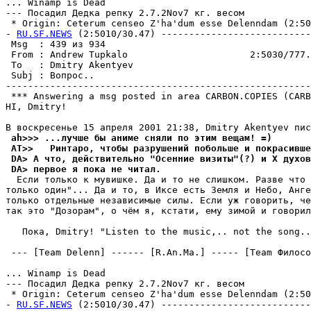
... Winamp is Dead

--- Посадил Дедка репку 2.7.2Nov7 кг. весом

 * Origin: Ceterum censeo Z'ha'dum esse Delenndam (2:503
- 
RU.SF.NEWS
 (2:5010/30.47) ---------------------------
 Msg  : 439 из 934                                     
 From : Andrew Tupkalo                      2:5030/777.
 To   : Dmitry Akentyev                                
 Subj : Вопpос..                                       
-------------------------------------------------------
 *** Answering a msg posted in area CARBON.COPIES (CARB
HI, Dmitry!

 ah>>> ...лyчше бы аниме сняли по этим вещам! =)
 AT>>   Ринтаро, чтобы pазpyшений побольше и покpасивше
 DA> А что, действительно "Осенние визиты"(?) и X дyхов
 DA> первое я пока не читал.
  Если только к мувишке. Да и то не слишком. Разве что 
только один"... Да и то, в Иксе есть Земля и Небо, Анге
только отдельные независимые силы. Если уж говорить, че
так это "Дозорам", о чём я, кстати, ему зимой и говоpил
   Пока, Dmitry! "Listen to the music,.. not the song..
 --- [Team Delenn] ------ [R.An.Ma.] ----- [Team Филосо
... Winamp is Dead

--- Посадил Дедка репку 2.7.2Nov7 кг. весом

 * Origin: Ceterum censeo Z'ha'dum esse Delenndam (2:503
- 
RU.SF.NEWS
 (2:5010/30.47) ---------------------------