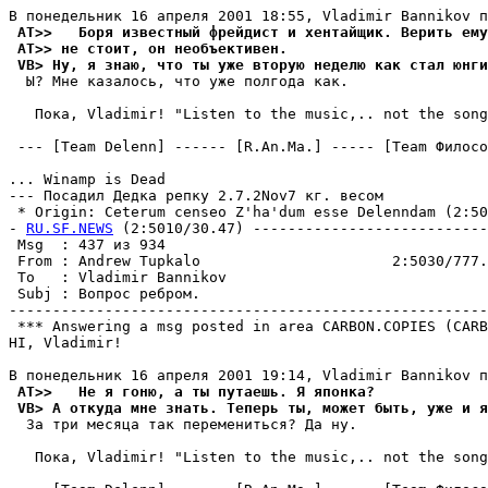
 AT>>   Боpя известный фрейдист и хентайщик. Верить ему
 AT>> не стоит, он необъективен.
 VB> Ну, я знаю, что ты уже вторую неделю как стал юнги
  Ы? Мне казалось, что уже полгода как.

   Пока, Vladimir! "Listen to the music,.. not the song
 --- [Team Delenn] ------ [R.An.Ma.] ----- [Team Филосо
... Winamp is Dead

--- Посадил Дедка репку 2.7.2Nov7 кг. весом

 * Origin: Ceterum censeo Z'ha'dum esse Delenndam (2:503
- 
RU.SF.NEWS
 (2:5010/30.47) ---------------------------
 Msg  : 437 из 934                                     
 From : Andrew Tupkalo                      2:5030/777.
 To   : Vladimir Bannikov                              
 Subj : Вопрос ребром.                                 
-------------------------------------------------------
 *** Answering a msg posted in area CARBON.COPIES (CARB
HI, Vladimir!

 AT>>   Не я гоню, а ты путаешь. Я японка?
 VB> А откуда мне знать. Теперь ты, может быть, уже и я
  За три месяца так пеpемениться? Да ну.

   Пока, Vladimir! "Listen to the music,.. not the song