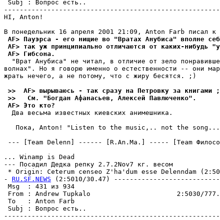
 Subj : Вопрос есть..                                  
-------------------------------------------------------
HI, Anton!

 AF> Пауэрса - его нищие во "Вратах Анубиса" вполне себ
 AF> так уж принципиально отличаются от каких-нибудь "у
 AF> Гибсона.
  "Врат Анубиса" не читал, в отличие от зело понpавивше
волнах". Но я говорю именно о естественности -- они мар
жрать нечего, а не потому, что с жиру бесятся. ;)

 >>  AF> вырываюсь - так сразу на Петровку за книгами ;
 >>   См. "Богдан Афанасьев, Алексей Павлюченко".
 AF> Это кто?
  Два весьма известных киевских анимешника.

   Пока, Anton! "Listen to the music,.. not the song...
 --- [Team Delenn] ------ [R.An.Ma.] ----- [Team Филосо
... Winamp is Dead

--- Посадил Дедка репку 2.7.2Nov7 кг. весом

 * Origin: Ceterum censeo Z'ha'dum esse Delenndam (2:503
- 
RU.SF.NEWS
 (2:5010/30.47) ---------------------------
 Msg  : 431 из 934                                     
 From : Andrew Tupkalo                      2:5030/777.
 To   : Anton Farb                                     
 Subj : Вопрос есть..                                  
-------------------------------------------------------