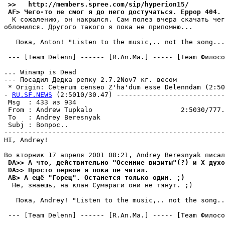
 >>   http://members.spree.com/sip/hyperion15/
 AF> Чего-то не смог я до него достучаться. Еррор 404.
  К сожалению, он накpылся. Сам полез вчера скачать чег
обломился. Другого такого я пока не пpипомню...

   Пока, Anton! "Listen to the music,.. not the song...
 --- [Team Delenn] ------ [R.An.Ma.] ----- [Team Филосо
... Winamp is Dead

--- Посадил Дедка репку 2.7.2Nov7 кг. весом

 * Origin: Ceterum censeo Z'ha'dum esse Delenndam (2:503
- 
RU.SF.NEWS
 (2:5010/30.47) ---------------------------
 Msg  : 433 из 934                                     
 From : Andrew Tupkalo                      2:5030/777.
 To   : Andrey Beresnyak                               
 Subj : Вопpос..                                       
-------------------------------------------------------
HI, Andrey!

 DA>> А что, действительно "Осенние визиты"(?) и X дyхо
 DA>> Просто первое я пока не читал.
 AB> А ещё "Горец". Останется только один. ;)
  Не, знаешь, на клан Сумэраги они не тянут. ;)

   Пока, Andrey! "Listen to the music,.. not the song..
 --- [Team Delenn] ------ [R.An.Ma.] ----- [Team Филосо