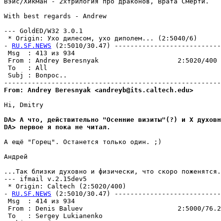
Вэйс/Хикман - 2xтрилогия про драконов, Врата Смерти.

With best regards - Andrew

--- GoldED/W32 3.0.1

 * Origin: Ухо дилесом, ухо диполем... (2:5040/6)

- 
RU.SF.NEWS
 (2:5010/30.47) ---------------------------
 Msg  : 413 из 934                                     
 From : Andrey Beresnyak                    2:5020/400 
 To   : All                                            
 Subj : Вопpос..                                       
From: Andrey Beresnyak <andreyb@its.caltech.edu>
Hi, Dmitry

DA> А что, действительно "Осенние визиты"(?) и X дyховн
DA> первое я пока не читал.
А ещё "Горец". Останется только один. ;)

Андрей

...Так близки духовно и физически, что скоро поженятся.
--- ifmail v.2.15dev5

 * Origin: Caltech (2:5020/400)

- 
RU.SF.NEWS
 (2:5010/30.47) ---------------------------
 Msg  : 414 из 934                                     
 From : Denis Baluev                        2:5000/76.2
 To   : Sergey Lukianenko                              