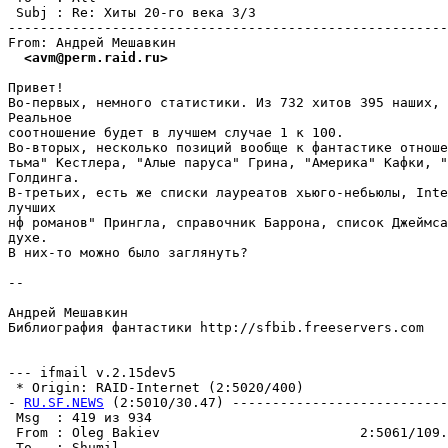
 Subj : Re: Хиты 20-го века 3/3                        
-------------------------------------------------------
  <avm@perm.raid.ru>
Привет!

Во-первых, немного статистики. Из 732 хитов 395 наших, 
Реальное

соотношение будет в лучшем случае 1 к 100.

Во-вторых, несколько позиций вообще к фантастике отноше
тьма" Кестлера, "Алые паруса" Грина, "Америка" Кафки, "
Голдинга.

В-третьих, есть же списки лауреатов хьюго-небьюлы, Inte
лучших

нф романов" Прингла, справочник Баррона, список Джеймса
духе.

В них-то можно было заглянуть?

--

Андрей Мешавкин

Библиография фантастики http://sfbib.freeservers.com

--- ifmail v.2.15dev5

 * Origin: RAID-Internet (2:5020/400)

- 
RU.SF.NEWS
 (2:5010/30.47) ---------------------------
 Msg  : 419 из 934                                     
 From : Oleg Bakiev                         2:5061/109.
 To   : Shumil                                         