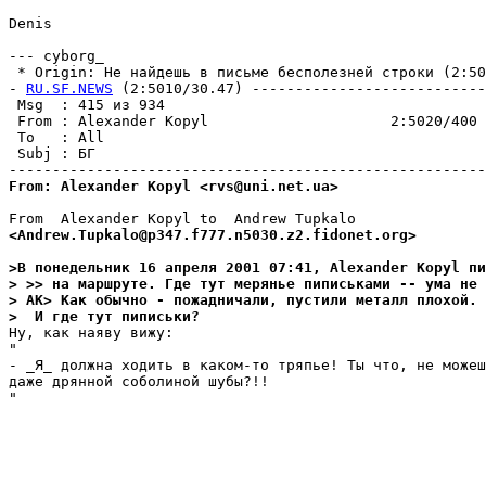
Denis

--- cyborg_

 * Origin: Не найдешь в письме бесполезней строки (2:500
- 
RU.SF.NEWS
 (2:5010/30.47) ---------------------------
 Msg  : 415 из 934                                     
 From : Alexander Kopyl                     2:5020/400 
 To   : All                                            
 Subj : БГ                                             
From: Alexander Kopyl <rvs@uni.net.ua>
<Andrew.Tupkalo@p347.f777.n5030.z2.fidonet.org> 
>В понедельник 16 апреля 2001 07:41, Alexander Kopyl пи
> >> на маpшpуте. Где тут меpянье пиписьками -- ума не 
> AK> Как обычно - пожадничали, пустили металл плохой.
>  И где тут пиписьки?
Ну, как наяву вижу:

"

- _Я_ должна ходить в каком-то тряпье! Ты что, не можеш
даже дрянной соболиной шубы?!!

"
