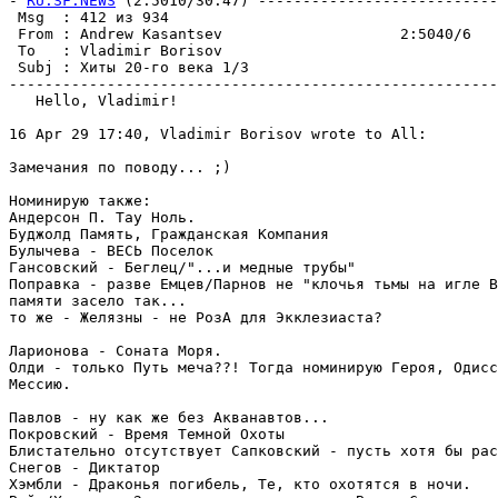
- 
RU.SF.NEWS
 (2:5010/30.47) ---------------------------
 Msg  : 412 из 934                                     
 From : Andrew Kasantsev                    2:5040/6   
 To   : Vladimir Borisov                               
 Subj : Хиты 20-го века 1/3                            
-------------------------------------------------------
   Hello, Vladimir!

16 Apr 29 17:40, Vladimir Borisov wrote to All:

Замечания по поводу... ;)

Номинирую также:

Андерсон П. Тау Hоль.

Буджолд Память, Гражданская Компания

Булычева - ВЕСЬ Поселок

Гансовский - Беглец/"...и медные трубы"

Поправка - разве Емцев/Парнов не "клочья тьмы на игле В
памяти засело так...

то же - Желязны - не РозА для Экклезиаста?

Ларионова - Соната Моря.

Олди - только Путь меча??! Тогда номинирую Героя, Одисс
Мессию.

Павлов - ну как же без Акванавтов...

Покровский - Время Темной Охоты

Блистательно отсутствует Сапковский - пусть хотя бы рас
Снегов - Диктатор

Хэмбли - Драконья погибель, Те, кто охотятся в ночи.
