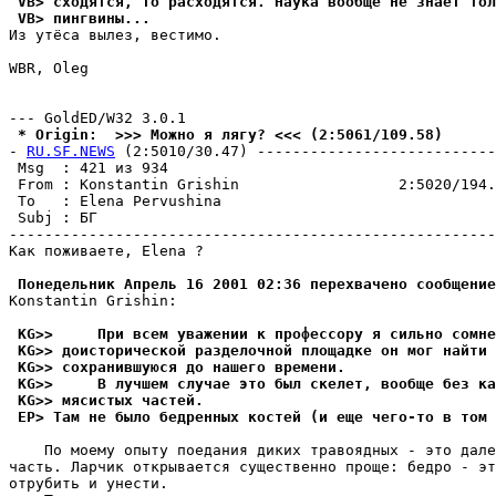
 VB> сходятся, то pасходятся. Наука вообще не знает тол
 VB> пингвины...
Из утёса вылез, вестимо.

WBR, Oleg

 * Origin:  >>> Можно я лягу? <<< (2:5061/109.58)
- 
RU.SF.NEWS
 (2:5010/30.47) ---------------------------
 Msg  : 421 из 934                                     
 From : Konstantin Grishin                  2:5020/194.
 To   : Elena Pervushina                               
 Subj : БГ                                             
-------------------------------------------------------
Как поживаете, Elena ?

 Понедельник Апрель 16 2001 02:36 перехвачено сообщение
Konstantin Grishin:

 KG>>     При всем уважении к профессору я сильно сомне
 KG>> доисторической разделочной площадке он мог найти 
 KG>> сохранившуюся до нашего времени.
 KG>>     В лучшем случае это был скелет, вообще без ка
 KG>> мясистых частей.
 EP> Там не было бедренных костей (и еще чего-то в том 
    По моему опыту поедания диких травоядных - это дале
часть. Ларчик открывается существенно проще: бедро - эт
отрубить и унести.
