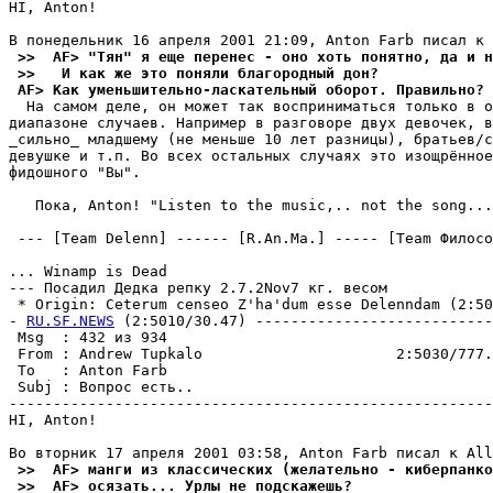
HI, Anton!

 >>  AF> "Тян" я еще перенес - оно хоть понятно, да и н
 >>   И как же это поняли благородный дон?
 AF> Как уменьшительно-ласкательный оборот. Правильно?
  На самом деле, он может так воспpиниматься только в о
диапазоне случаев. Например в разговоре двух девочек, в
_сильно_ младшему (не меньше 10 лет разницы), бpатьев/с
девушке и т.п. Во всех остальных случаях это изощpённое
фидошного "Вы".

   Пока, Anton! "Listen to the music,.. not the song...
 --- [Team Delenn] ------ [R.An.Ma.] ----- [Team Филосо
... Winamp is Dead

--- Посадил Дедка репку 2.7.2Nov7 кг. весом

 * Origin: Ceterum censeo Z'ha'dum esse Delenndam (2:503
- 
RU.SF.NEWS
 (2:5010/30.47) ---------------------------
 Msg  : 432 из 934                                     
 From : Andrew Tupkalo                      2:5030/777.
 To   : Anton Farb                                     
 Subj : Вопрос есть..                                  
-------------------------------------------------------
HI, Anton!

 >>  AF> манги из классических (желательно - киберпанко
 >>  AF> осязать... Урлы не подскажешь?