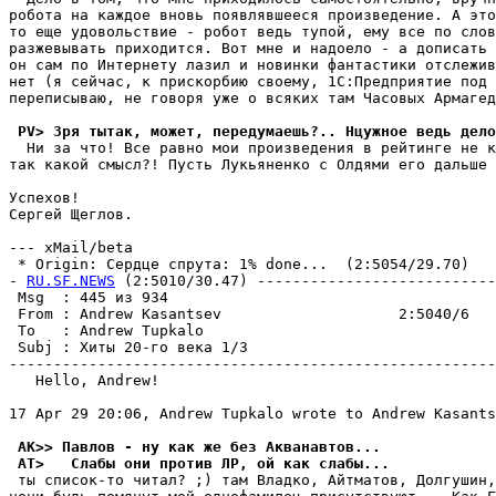
робота на каждое вновь появлявшееся произведение. А это
то еще удовольствие - робот ведь тупой, ему все по слов
разжевывать приходится. Вот мне и надоело - а дописать 
он сам по Интернету лазил и новинки фантастики отслежив
нет (я сейчас, к прискорбию своему, 1С:Предприятие под 
переписываю, не говоря уже о всяких там Часовых Армагед
 PV> Зря тытак, может, передумаешь?.. Нцужное ведь дело
  Ни за что! Все равно мои произведения в рейтинге не к
так какой смысл?! Пусть Лукьяненко с Олдями его дальше 
Успехов!

Сергей Щеглов.

--- xMail/beta

 * Origin: Сердце спрута: 1% done...  (2:5054/29.70)

- 
RU.SF.NEWS
 (2:5010/30.47) ---------------------------
 Msg  : 445 из 934                                     
 From : Andrew Kasantsev                    2:5040/6   
 To   : Andrew Tupkalo                                 
 Subj : Хиты 20-го века 1/3                            
-------------------------------------------------------
   Hello, Andrew!

17 Apr 29 20:06, Andrew Tupkalo wrote to Andrew Kasants
 AK>> Павлов - ну как же без Акванавтов...
 AT>   Слабы они против ЛР, ой как слабы...
 ты список-то читал? ;) там Владко, Айтматов, Долгушин,