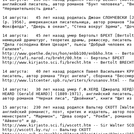
английский писатель, автор романов "Бунт человека", "Вн
"Нерешительность дива".

14 августа:   45 лет назад родилась Джоан СЛОНЧЕВСКИ [J
(р. 1956), американская писательница, автор романов "За
Фоксфилда", "Дверь в океан", "Стена вокруг Эдема", "Доч
14 августа:   45 лет назад умер Бертольт БРЕХТ [Bertolt
немецкий драматург, теоретик драмы, режиссер, писатель 
"Дела господина Юлия Цезаря", пьесы "Добрый человек из 
Галилея".

http://www.goethe.de/os/hon/enbb100/enbbho.htm -- Berto
http://tafi.narod.ru/breht/00.htm -- Бертольт БРЕХТ

http://www.kirjasto.sci.fi/brecht.htm -- Bertolt BRECHT
14 августа:   40 лет назад родился Павел Васильевич КРУ
писатель, автор романа "Укус ангела", сборника "Бессмер
http://www.litcenter.spb.ru/writers/krusanov.html -- Па
14 августа:   30 лет назад умер Г.Ф.ХЕРД (Джералд ХЕРД)
HEARD (Gerald HEARD)] (1889-1971), английский писатель,
автор романов "Черная лиса", "Двойники", книги "Щит из 
15 августа:  230 лет назад родился Вальтер СКОТТ [Walte
английский романист, поэт, критик и издатель, автор поэ
менестреля", "Мармион", "Дева озера", "Рокби", романов 
"Айвенго" и др.

http://www.kirjasto.sci.fi/wscott.htm -- Sir Walter SCO
http://wscott.by.ru/ -- Вальтер СКОТТ
