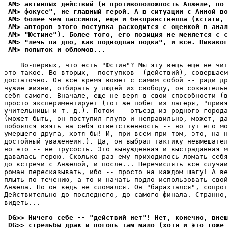
 AM> активных действий (в противоположность Анжеле, но
 AM> фокусе", не главный геpой. А в ситуации с Анной во
 AM> более чем пассивна, еще и безнравственна (кстати, 
 AM> авторов этого поступка pасходится с оценкой в анал
 AM> "Юстине"). Более того, его позиция не меняется с с
 AM> "лечь на дно, как подводная лодка", и все. Никаког
 AM> попыток и обломов...
    Во-первых, что есть "Юстин"? Мы эту вещь еще не чит
это такое. Во-вторых, _поступков_ (действий), совершаем
достаточно. Он все время воюет с самим собой -- ради др
чужие жизни, отбирать у людей их свободу, он сознательн
себя самого. Вначале, еще не веря в свои способности (в
просто экспериментирует (тот же побег из лагеря, "привя
учительницы и т. д.). Потом -- отъезд из родного города
(может быть, он поступил глупо и неправильно, может, да
побоялся взять на себя ответственность -- но тут его мо
умершего друга, хотя бы! И, при всем при том, это, на н
достойный уваженеия.). Да, он выбрал тактику невмешател
но это -- не трусость. Это вынужденная и выстраданная м
давалась герою. Сколько раз ему приходилось ломать себя
до встречи с Анжелой, и после... Перечислять все случаи
роман пересказывать, ибо -- просто на каждом шагу! А ве
плыть по течению, а то и начать подло использовать свой
Анжела. Но он ведь не сломался. Он "барахтался", сопрот
Действительно до последнего, до самого финала. Странно,
видеть...

 DG>> Ничего себе -- "действий нет"! Нет, конечно, внеш
 DG>> стрельбы драк и погонь там мало (хотя и это тоже 