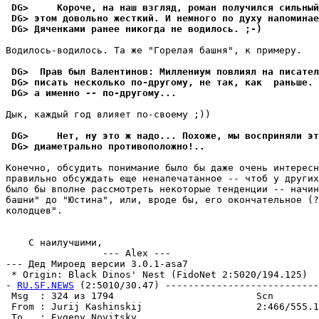
 DG>     Короче, на наш взгляд, роман получился сильный
 DG> этом довольно жесткий. И немного по духу напоминае
 DG> Дяченками ранее никогда не водилось. ;-)
Водилось-водилось. Та же "Гоpелая башня", к пpимеpу.

 DG>  Прав был Валентинов: Миллениум повлиял на писател
 DG> писать несколько по-другому, не так, как  раньше. 
 DG> а именно -- по-другому...
Дык, каждый год влияет по-своему ;))

 DG>     Нет, ну это ж надо... Похоже, мы восприняли эт
 DG> диаметрально противоположно!..
Конечно, обсудить понимание было бы даже очень интересн
правильно обсуждать еще ненапечатанное -- чтоб у других
было бы вполне рассмотреть некоторые тенденции -- начин
башни" до "Юстина", или, вроде бы, его окончательное (?
колодцев".

    С наилyчшими,

                 --- Alex ---

--- Дед Мироед версии 3.0.1-asa7

 * Origin: Black Dinos' Nest (FidoNet 2:5020/194.125)

- 
RU.SF.NEWS
 (2:5010/30.47) ---------------------------
 Msg  : 324 из 1794                         Scn        
 From : Jurij Kashinskij                    2:466/555.1
 To   : Evgeny Novitsky                                