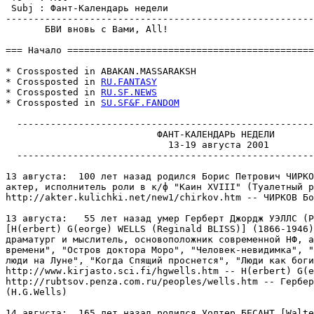
 Subj : Фант-Календарь недели                          
-------------------------------------------------------
       БВИ вновь с Вами, All!

=== Начало ============================================
* Crossposted in ABAKAN.MASSARAKSН

* Crossposted in 
RU.FANTASY
* Crossposted in 
RU.SF.NEWS
* Crossposted in 
SU.SF&F.FANDOM
  -----------------------------------------------------
                           ФАHТ-КАЛЕHДАРЬ НЕДЕЛИ

                             13-19 августа 2001

  -----------------------------------------------------
13 августа:  100 лет назад родился Борис Петрович ЧИРКО
актер, исполнитель роли в к/ф "Каин XVIII" (Туалетный р
http://akter.kulichki.net/new1/chirkov.htm -- ЧИРКОВ Бо
13 августа:   55 лет назад умер Герберт Джордж УЭЛЛС (Р
[H(erbert) G(eorge) WELLS (Reginald BLISS)] (1866-1946)
драматург и мыслитель, основоположник современной НФ, а
времени", "Остров доктора Моро", "Человек-невидимка", "
люди на Луне", "Когда Спящий проснется", "Люди как боги
http://www.kirjasto.sci.fi/hgwells.htm -- H(erbert) G(e
http://rubtsov.penza.com.ru/peoples/wells.htm -- Гербер
(H.G.Wells)

14 августа:  165 лет назад родился Уолтер БЕСАНТ [Walte