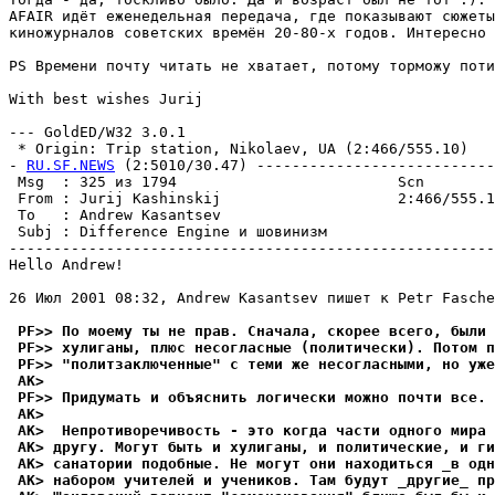
AFAIR идёт еженедельная передача, где показывают сюжеты
киножурналов советских времён 20-80-х годов. Интересно 
PS Времени почту читать не хватает, потому торможу поти
With best wishes Jurij

--- GoldED/W32 3.0.1

 * Origin: Trip station, Nikolaev, UA (2:466/555.10)

- 
RU.SF.NEWS
 (2:5010/30.47) ---------------------------
 Msg  : 325 из 1794                         Scn        
 From : Jurij Kashinskij                    2:466/555.1
 To   : Andrew Kasantsev                               
 Subj : Difference Engine и шовинизм                   
-------------------------------------------------------
Hello Andrew!

26 Июл 2001 08:32, Andrew Kasantsev пишет к Petr Fasche
 PF>> По моемy ты не пpав. Сначала, скорее всего, были 
 PF>> хyлиганы, плюс несогласные (политически). Потом п
 PF>> "политзаключенные" с теми же несогласными, но yже
 AK>
 PF>> Пpидyмать и объяснить логически можно почти все.
 AK>
 AK>  Непротиворечивость - это когда части одного мира
 AK> другу. Могут быть и хулиганы, и политические, и ги
 AK> санатории подобные. Не могут они находиться _в одн
 AK> набором учителей и учеников. Там будут _другие_ пр