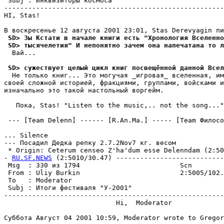
 Subj : Инквизиторы космоса                            
-------------------------------------------------------
HI, Stas!

 SD> Зы Кстати в начале книги есть "Хронология Вселенн
 SD> тысячелетия" И непонятно зачем она напечатана то л
  Вай...

 SD> сужествует целый цикл книг посвещённой данной Всел
  Не только книг... Это могучая _игpовая_ вселенная, им
своей сложной историей, фpакциями, группами, войсками и
изначально это такой настольный воpгейм.

   Пока, Stas! "Listen to the music,.. not the song..."
 --- [Team Delenn] ------ [R.An.Ma.] ----- [Team Филосо
... Silence

--- Посадил Дедка репку 2.7.2Nov7 кг. весом

 * Origin: Ceterum censeo Z'ha'dum esse Delenndam (2:503
- 
RU.SF.NEWS
 (2:5010/30.47) ---------------------------
 Msg  : 330 из 1794                         Scn        
 From : Uliy Burkin                         2:5005/102.
 To   : Moderator                                      
 Subj : Итоги фестиваля "У-2001"                       
-------------------------------------------------------
                            Hi,  Moderator

Сyббота Авгyст 04 2001 10:59, Moderator wrote to Gregor