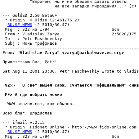
           "Впрочем, мы и не обещали давать ответы

                     на все загадки Миpоздания..." (с) 
--- GoldED 2.50.Beta6+

 * Origin: H Oldie (2:461/76.2)

- 
RU.SF.NEWS
 (2:5010/30.47) ---------------------------
 Msg  : 322 из 1794                         Scn        
 From : Vladislav Zarya                     2:5020/175.
 To   : Petr Faschevskiy                               
 Subj : Ночь триффидов                                 
From: "Vladislav Zarya" <zarya@baikalwave.eu.org>
Приветствую Вас, Petr!

Sat Aug 11 2001 23:30, Petr Faschevskiy wrote to Vladis
 VZ>>   В свет вышел сабж. Считается "официальным" сик
 PF> А где побрать можно
  WWW.amazon.com, как обычно.

Всех благ! Владислав

--- ifmail v.2.15

 * Origin: FidoNet Online - http://www.fido-online.com (
- 
RU.SF.NEWS
 (2:5010/30.47) ---------------------------
 Msg  : 323 из 1794                         Scn        