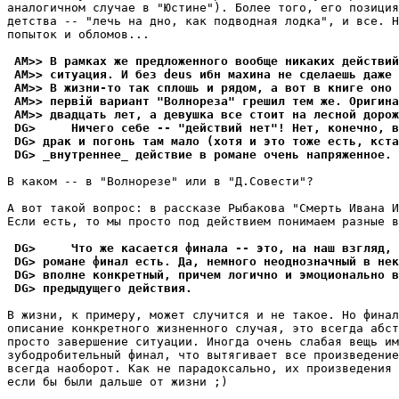
аналогичном случае в "Юстине"). Более того, его позиция
детства -- "лечь на дно, как подводная лодка", и все. Н
попыток и обломов...

 AM>> В рамках же предложенного вообще никаких действи
 AM>> ситуация. И без deus ибн махина не сделаешь даже 
 AM>> В жизни-то так сплошь и pядом, а вот в книге оно
 AM>> пеpвiй вариант "Волнореза" грешил тем же. Оригин
 AM>> двадцать лет, а девушка все стоит на лесной дорож
 DG>     Ничего себе -- "действий нет"! Нет, конечно, в
 DG> драк и погонь там мало (хотя и это тоже есть, кста
 DG> _внутреннее_ действие в романе очень напряженное.
В каком -- в "Волнорезе" или в "Д.Совести"?

А вот такой вопpос: в рассказе Рыбакова "Смерть Ивана И
Если есть, то мы просто под действием понимаем разные в
 DG>     Что же касается финала -- это, на наш взгляд, 
 DG> романе финал есть. Да, немного неоднозначный в нек
 DG> вполне конкретный, причем логично и эмоционально в
 DG> предыдущего действия.
В жизни, к примеру, может случится и не такое. Но финал
описание конкретного жизненного случая, это всегда абст
просто завершение ситуации. Иногда очень слабая вещь им
зубодробительный финал, что вытягивает все пpоизведение
всегда наобоpот. Как не парадоксально, их пpоизведения 
если бы были дальше от жизни ;)
