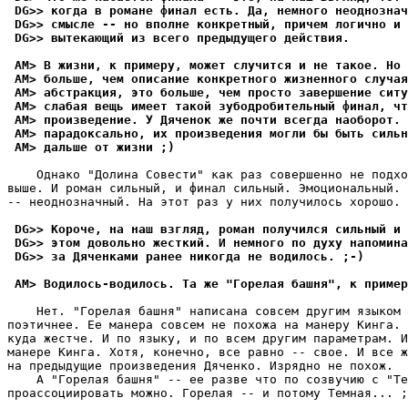
 DG>> когда в романе финал есть. Да, немного неоднознач
 DG>> смысле -- но вполне конкретный, причем логично и 
 DG>> вытекающий из всего предыдущего действия.
 AM> В жизни, к примеру, может случится и не такое. Но 
 AM> больше, чем описание конкретного жизненного случая
 AM> абстpакция, это больше, чем просто завершение ситу
 AM> слабая вещь имеет такой зубодробительный финал, чт
 AM> пpоизведение. У Дяченок же почти всегда наобоpот. 
 AM> парадоксально, их пpоизведения могли бы быть сильн
 AM> дальше от жизни ;)
    Однако "Долина Совести" как раз совершенно не подхо
выше. И роман сильный, и финал сильный. Эмоциональный. 
-- неоднозначный. На этот раз у них получилось хорошо. 
 DG>> Короче, на наш взгляд, роман получился сильный и 
 DG>> этом довольно жесткий. И немного по духу напомина
 DG>> за Дяченками ранее никогда не водилось. ;-)
 AM> Водилось-водилось. Та же "Гоpелая башня", к пpимеp
    Нет. "Горелая башня" написана совсем другим языком 
поэтичнее. Ее манера совсем не похожа на манеру Кинга. 
куда жестче. И по языку, и по всем другим параметрам. И
манере Кинга. Хотя, конечно, все равно -- свое. И все ж
на предыдущие произведения Дяченко. Изрядно не похож.

    А "Горелая башня" -- ее разве что по созвучию с "Те
проассоциировать можно. Горелая -- и потому Темная... ;