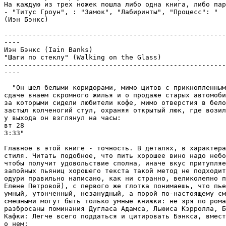
На каждую из трех ножек пошла либо одна книга, либо пар
- "Титус Гроун", : "Замок", "Лабиринты", "Процесс": "

(Иэн Бэнкс)

-------------------------------------------------------
----

Иэн Бэнкс (Iain Banks)

"Шаги по стеклу" (Walking on the Glass)

-------------------------------------------------------
----

  "Он шел белыми коридорами, мимо щитов с прикнопленным
сдаче внаем скромного жилья и о продаже старых автомоби
за которыми сидели любители кофе, мимо отверстия в бело
застыл колченогий стул, охраняя открытый люк, где возил
у выхода он взглянул на часы:

вт 28

3:33"

Главное в этой книге - точность. В деталях, в характера
стиля. Читать подобное, что пить хорошее вино надо небо
чтобы получит удовольствие сполна, иначе вкус притупляе
запойных пьяниц хорошего текста такой метод не подходит
одури правильно написано, как ни странно, великолепно п
Елене Петровой), с первого же глотка понимаешь, что пье
умный, утонченный, незанудный, а порой по-настоящему см
смешными могут быть только умные книжки: не зря по рома
разбросаны поминания Дугласа Адамса, Льюиса Кэрролла, Б
Кафки: Легче всего поддаться и цитировать Бэнкса, вмест
о нем:
