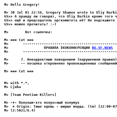
 M> Hello Gregory!
 M> 30 Jul 01 22:56, Gregory Shamov wrote to Uliy Burki
 GS>> А правду ли говорят, что Uliy Burkin кроме того 
 GS>> ещё и председатель оргкомитета её? Не подскажете 
 GS>> можно прочитать? :-)
 M>        Вот ссылочка:
 M> === Cut ===
 M>       ---------------------------------------------
 M>                 ПРАВИЛА ЭХОКОНФЕРЕНЦИИ 
RU.SF.NEWS
 M>       ---------------------------------------------
 M>      7. Некорректным поведением (нарушением правил)
 M>      -- посылка откровенно провокационных сообщений
 M> === Cut ===
 M> with *.*,
 M> Ljuba
 M> [Team Pentium Killers]
 M> -+- Пополам-это полуосный полумух
 M>  + Origin: Тише едешь - ширше моpда. (tm) [22:00-07
 M> (2:5021/6.4)