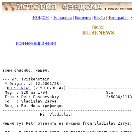
ФЭНДОМ
>
Фантастика
|
Конвенты
|
Клубы
|
Фотографии
|
(none)
RU.SF.NEWS
КОНФЕРЕНЦИИ ФИДО
всем спасибо. нашел.

--- ыr. svizkenstain

 * Origin: :) (2:5061/28)

- 
RU.SF.NEWS
 (2:5010/30.47) ---------------------------
 Msg  : 320 из 1794                         Scn        
 From : Petr Faschevskiy                    2:5030/1113
 To   : Vladislav Zarya                                
 Subj : Re: Ночь триффидов                             
-------------------------------------------------------
                Hi, Vladislav!

Решил тyт Petr ответить на письмо from Vladislav Zarya:
