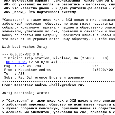
 AK> Шеклевский вариант "самонаказания" ближе был бы к 
 AK> об учителях не могла не разойтись - шепотками, слу
 AK> что известно двоим - и даже учителям-ренегатам - с
 AK> _всем_. Это подтачивает систему.
"Санатории" в таком виде как в ЗХИ плохо в мир вписываю
заботливый персонал: общество не испытывает недостатка 
собрался консилиум, признали пациента общественно опасн
элементом, упаковали во сне, привезли в санаторий и пом
ванну со слегом или матрицу. Проснётся клиент в новом м
что захочет не угрожая остальному обществу. Ни тебе каз
With best wishes Jurij

--- GoldED/W32 3.0.1

 * Origin: Trip station, Nikolaev, UA (2:466/555.10)

- 
RU.SF.NEWS
 (2:5010/30.47) ---------------------------
 Msg  : 326 из 1794                         Scn        
 From : Kasantsev Andrew                    2:5020/400 
 To   : All                                            
 Subj : Re: Difference Engine и шовинизм               
From: Kasantsev Andrew <helix@redcom.ru>
Jurij Kashinskij wrote:

> "Санатории" в таком виде как в ЗХИ плохо в мир вписы
> заботливый персонал: общество не испытывает недостатк
> лучше: собрался консилиум, признали пациента обществе
> асоциальным элементом, упаковали во сне, привезли в с