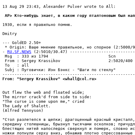
13 Aug 29 23:43, Alexander Pulver wrote to All:

 AP> Кто-нибудь знает, в каком году пталтоновым был нап
1930, если я правильно помню.

Dmitry

--- GoldED 2.50+

 * Origin: Ваше мнение правильное, но спорное (2:5000/97
- 
RU.SF.NEWS
 (2:5010/30.47) ---------------------------
 Msg  : 333 из 1794                         Scn        
 From : Sergey Krassikov                    2:5020/400 
 To   : all                                            
 Subj : Пуговички: Иэн Бэнкс - "Шаги по стеклу"        
From: "Sergey Krassikov" <whall@col.ru>
Out flew the web and floated wide;

The mirror crack'd from side to side:

"The curse is come upon me," cried

The Lady of Shalott.

(Alfred Tennyson)

"Стол разлетелся в щепки; драгоценный красный кристалл,
середину столешницы, брызнул тысячами осколков; причудл
блестящих нитей напоследок сверкнул и померк, словно ис
ножки лопнули серху вниз, обнажив плотно спрессованные 