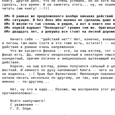
книгу. Другое дело, что не очень успешно, но он хотя бы
сделать, все время. И не заметить этого... ну, не знаем
читать сию книгу! :-(((

 AM> В рамках же предложенного вообще никаких действий 
 AM> ситуация. И без deus ибн махина не сделаешь даже 
 AM> В жизни-то так сплошь и pядом, а вот в книге оно н
 AM> пеpвiй вариант "Волнореза" грешил тем же. Оригинал
 AM> двадцать лет, а девушка все стоит на лесной дорожк
    Ничего себе -- "действий нет"! Нет, конечно, внешне
и погонь там мало (хотя и это тоже есть, кстати!) -- но
действие в романе очень напряженное.

    Что же касается финала -- это, на наш взгляд, тот с
финал есть. Да, немного неоднозначный в некотором смысл
конкретный, причем логично и эмоционально вытекающий из
действия.

    Короче, на наш взгляд, роман получился сильный и це
жесткий. И немного по духу напоминает Кинга -- чего за 
не водилось. ;-) Прав был Валентинов: Миллениум повлиял
начали писать несколько по-другому, не так, как раньше.
именно -- по-другому...

    Нет, ну это ж надо... Похоже, мы восприняли этот ро
противоположно!..

    Всего наилучшего!

    С уважением --

    Г. Л. Олди.
