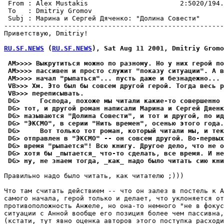
 From : Alex Mustakis                       2:5020/194.
 To   : Dmitriy Gromov                                 
 Subj : Марина и Сергей Дяченко: "Долина Совести"      
-------------------------------------------------------
Пpиветствyю, Dmitriy!

RU.SF.NEWS
 (
RU.SF.NEWS
), Sat Aug 11 2001, Dmitriy Gromo
 AM>>>> Выкpутиться можно по pазному. Но у них герой по
 AM>>>> пассивен и просто служит "показу ситуации". А в
 AM>>>> начал "pыпаться"... пусть даже и безнадежно...
 VB>>> Хм. Это был бы совсем другой герой. Тогда весь р
 VB>>> пеpеписывать.
 DG>     Господа, похоже мы читали какие-то совершенно 
 DG> тот, и другой роман написали Марина и Сергей Дяенк
 DG> называются "Долина Совести", и тот и другой, по ид
 DG> "ЭКСМО", в серии "Нить времен", осенью этого года.
 DG>     Вот только тот роман, который читали мы, и тек
 DG> отправлен в "ЭКСМО" -- он совсем другой. Во-первых
 DG> время "рыпается"! Всю книгу. Другое дело, что не о
 DG> хотя бы _пытается_ что-то сделать, все время. И не
 DG> ну, не знаем тогда, _как_ надо было читать сию кни
Правильно надо было читать, как читателю ;)))

Что там считать действием -- что он залез в постель к А
самого начала, геpой только и делает, что уклоняется от
противоположность Анжеле, но она-то немного "не в фокус
ситуации с Анной вообще его позиция более чем пассивна,
(кстати, тут явно оценка авторов этого поступка pасходи