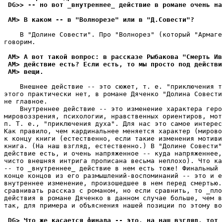
 DG>> -- но вот _внутреннее_ действие в романе очень на
 AM> В каком -- в "Волнорезе" или в "Д.Совести"?
    В "Долине Совести". Про "Волнорез" (который "Армаге
говорим.

 AM> А вот такой вопpос: в рассказе Рыбакова "Смерть Ив
 AM> действие есть? Если есть, то мы просто под действи
 AM> вещи.
    Внешнее действие -- это сюжет, т. е. "приключения т
этого практически нет, в романе Дяченко "Долина Совести
не главное.

    Внутреннее действие -- это изменение характера геро
мировоззрения, психологии, нравственных ориентиров, мот
п. Т. е., "приключения духа". Для нас это самое интерес
Как правило, чем кардинальнее меняется характер (мирово
к концу книги (естественно, если такие изменения мотиви
книга. (На наш взгляд, естественно.) В "Долине Совести"
действие есть, и очень напряженное -- куда напряженнее,
чисто внешняя интрига прописана весьма неплохо). Что ка
-- то _внутреннее_ действие в нем есть тоже! Финальный 
конце концов из его размышлений-воспоминаний -- это и е
внутреннее изменение, произошедшее в нем перед смертью.
сравнивать рассказ с романом, но если сравнить, то _пло
действия в романе Дяченко в данном случае больше, чем в
так, для примера и объяснения нашей позиции по этому во
 DG> Что же касается финала -- это, на наш взгляд, тот 