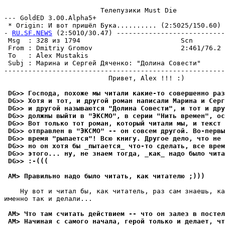
                        Телепузики Must Die

--- GoldED 3.00.Alpha5+

 * Origin: И вот пришёл Бука.......... (2:5025/150.60)

- 
RU.SF.NEWS
 (2:5010/30.47) ---------------------------
 Msg  : 328 из 1794                         Scn        
 From : Dmitriy Gromov                      2:461/76.2 
 To   : Alex Mustakis                                  
 Subj : Марина и Сергей Дяченко: "Долина Совести"      
-------------------------------------------------------
                          Привет, Alex !!! :)

 DG>> Господа, похоже мы читали какие-то совершенно раз
 DG>> Хотя и тот, и другой роман написали Марина и Серг
 DG>> и другой называются "Долина Совести", и тот и дру
 DG>> должны выйти в "ЭКСМО", в серии "Нить времен", ос
 DG>> Вот только тот роман, который читали мы, и текст 
 DG>> отправлен в "ЭКСМО" -- он совсем другой. Во-первы
 DG>> время "рыпается"! Всю книгу. Другое дело, что не 
 DG>> но он хотя бы _пытается_ что-то сделать, все врем
 DG>> этого... ну, не знаем тогда, _как_ надо было чита
 DG>> :-(((
 AM> Правильно надо было читать, как читателю ;)))
    Ну вот и читал бы, как читатель, раз сам знаешь, ка
именно так и делали...

 AM> Что там считать действием -- что он залез в постел
 AM> Начиная с самого начала, герой только и делает, чт