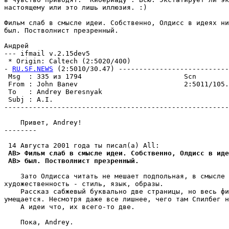
настоящему или это лишь иллюзия. :)

Фильм слаб в смысле идеи. Собственно, Олдисс в идеях ни
был. Постволнист презренный.

Андрей

--- ifmail v.2.15dev5

 * Origin: Caltech (2:5020/400)

- 
RU.SF.NEWS
 (2:5010/30.47) ---------------------------
 Msg  : 335 из 1794                         Scn        
 From : John Banev                          2:5011/105.
 To   : Andrey Beresnyak                               
 Subj : A.I.                                           
-------------------------------------------------------
    Привет, Andrey!

--------

 AB> Фильм слаб в смысле идеи. Собственно, Олдисс в иде
 AB> был. Постволнист презренный.
    Зато Олдисса читать не мешает подпольная, в смысле 
художественность - стиль, язык, образы.

    Рассказ сабжевый буквально две страницы, но весь фи
умещается. Hесмотря даже все лишнее, чего там Спилбег н
    А идеи что, их всего-то две.

    Пока, Andrey.
