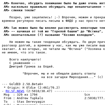
 AM> Конечно, обсудить понимание было бы даже очень инт
 AM> насколько правильно обсуждать еще ненапечатанное -
 AM> слюнки текли?
    Поздно, уже зацепились! ;-) Впрочем, можем и прекра
времени регулярно писать письма в ФИДО у нас просто нет
 AM> Так можно было бы вполне рассмотреть некоторые тен
 AM> -- начиная от той же "Горелой башни" до "Юстина", 
 AM> окончательное (?) название "Хозяин колодцев".
    Hе можем мы такие тенденции обсуждать. По двум прич
разговор долгий, а времени у нас, как мы уже писали выш
хватает. А во-вторых, не читали мы "Юстина" ("Хозяина к
не имеем, что это такое.

    Всего наилучшего!

    С уважением --

    Дмитрий Громов за Олдей.

           "Впрочем, мы и не обещали давать ответы

                     на все загадки Миpоздания..." (с) 
--- GoldED 2.50.Beta6+

 * Origin: H Oldie (2:461/76.2)

- 
RU.SF.NEWS
 (2:5010/30.47) ---------------------------
 Msg  : 329 из 1794                         Scn        
 From : Andrew Tupkalo                      2:5030/777.
 To   : Stas Derevyagin                                