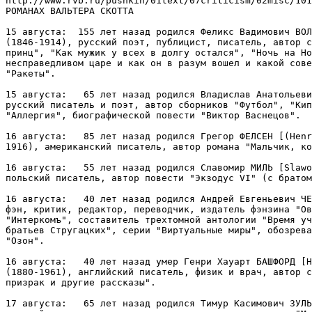
http://www.rvb.ru/pushkin/01text/07criticism/02misc/101
РОМАНАХ ВАЛЬТЕРА СКОТТА

15 августа:  155 лет назад родился Феликс Вадимович ВОЛ
(1846-1914), русский поэт, публицист, писатель, автор с
принц", "Как мужик у всех в долгу остался", "Ночь на Но
несправедливом царе и как он в разум вошел и какой сове
"Ракеты".

15 августа:   65 лет назад родился Владислав Анатольеви
русский писатель и поэт, автор сборников "Футбол", "Кип
"Аллергия", биографической повести "Виктор Васнецов".

16 августа:   85 лет назад родился Грегор ФЕЛСЕН [(Henr
1916), американский писатель, автор романа "Мальчик, ко
16 августа:   55 лет назад родился Славомир МИЛЬ [Slawo
польский писатель, автор повести "Экзодус VI" (с братом
16 августа:   40 лет назад родился Андрей Евгеньевич ЧЕ
фэн, критик, редактор, переводчик, издатель фэнзина "Ов
"Интеркомъ", составитель трехтомной антологии "Время уч
братьев Стругацких", серии "Виртуальные миры", обозрева
"Озон".

16 августа:   40 лет назад умер Генри Хауарт БАШФОРД [H
(1880-1961), английский писатель, физик и врач, автор с
призрак и другие рассказы".

17 августа:   65 лет назад родился Тимур Касимович ЗУЛЬ