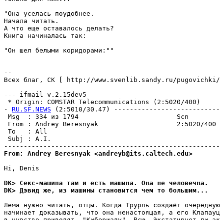
"Она уселась поудобнее.

Начала читать.

А что еще оставалось делать?

Книга начиналась так:

"Он шел белыми коридорами:""

--

Всех благ, СК [ http://www.svenlib.sandy.ru/pugovichki/
--- ifmail v.2.15dev5

 * Origin: COMSTAR Telecommunications (2:5020/400)

- 
RU.SF.NEWS
 (2:5010/30.47) ---------------------------
 Msg  : 334 из 1794                         Scn        
 From : Andrey Beresnyak                    2:5020/400 
 To   : All                                            
 Subj : A.I.                                           
From: Andrey Beresnyak <andreyb@its.caltech.edu>
Hi, Denis

DK> Секс-машина там и есть машина. Она не человечна.
DK> Дэвид же, из машины становится чем то большим...
Лема нужно читать, отцы. Когда Трурль создаёт очередную
начинает доказывать, что она ненастоящая, а его Клапауц
в чувство приводят. "Кибериаду". Всю. Экстатирует ли эк