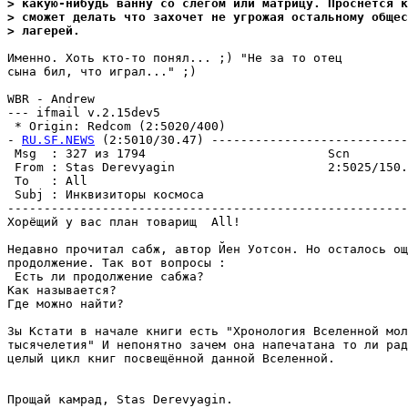
> какую-нибудь ванну со слегом или матрицу. Проснётся к
> сможет делать что захочет не угрожая остальному общес
> лагерей.
Именно. Хоть кто-то понял... ;) "Не за то отец

сына бил, что играл..." ;)

WBR - Andrew

--- ifmail v.2.15dev5

 * Origin: Redcom (2:5020/400)

- 
RU.SF.NEWS
 (2:5010/30.47) ---------------------------
 Msg  : 327 из 1794                         Scn        
 From : Stas Derevyagin                     2:5025/150.
 To   : All                                            
 Subj : Инквизиторы космоса                            
-------------------------------------------------------
Хорёщий у вас план товарищ  All!

Недавно прочитал сабж, автор Йен Уотсон. Но осталось ощ
продолжение. Так вот вопросы :

 Есть ли продолжение сабжа?

Как называется?

Где можно найти?

Зы Кстати в начале книги есть "Хронология Вселенной мол
тысячелетия" И непонятно зачем она напечатана то ли рад
целый цикл книг посвещённой данной Вселенной.

Прощай камрад, Stas Derevyagin.
