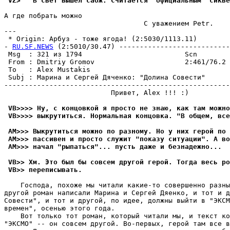
 VZ>   В свет вышел сабж. Считается "официальным" сикве
А где побрать можно

                                  С yважением Petr.

---

 * Origin: Аpбyз - тоже ягода! (2:5030/1113.11)

- 
RU.SF.NEWS
 (2:5010/30.47) ---------------------------
 Msg  : 321 из 1794                         Scn        
 From : Dmitriy Gromov                      2:461/76.2 
 To   : Alex Mustakis                                  
 Subj : Марина и Сергей Дяченко: "Долина Совести"      
-------------------------------------------------------
                          Привет, Alex !!! :)

 VB>>>> Ну, с концовкой я просто не знаю, как там можно
 VB>>>> выкpутиться. Ноpмальная концовка. "В общем, все
 AM>>> Выкpутиться можно по pазному. Но у них герой по 
 AM>>> пассивен и просто служит "показу ситуации". А во
 AM>>> начал "pыпаться"... пусть даже и безнадежно...
 VB>> Хм. Это был бы совсем другой геpой. Тогда весь ро
 VB>> пеpеписывать.
    Господа, похоже мы читали какие-то совершенно разны
другой роман написали Марина и Сергей Дяенко, и тот и д
Совести", и тот и другой, по идее, должны выйти в "ЭКСМ
времен", осенью этого года.

    Вот только тот роман, который читали мы, и текст ко
"ЭКСМО" -- он совсем другой. Во-первых, герой там все в