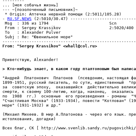
---------

... [моя собачья жизнь]

--- ~[позолоченный письмовник]~

 * Origin: Аптечка нервной помощи (2:5011/105.28)

- 
RU.SF.NEWS
 (2:5010/30.47) ---------------------------
 Msg  : 336 из 1794                         Scn        
 From : Sergey Krassikov                    2:5020/400 
 To   : Alexander Pulver                               
 Subj : Re: "Ювенильное море"                          
From: "Sergey Krassikov" <whall@col.ru>
Приветствую, Alexander!

> Кто-нибудь знает, в каком году пталтоновым был написа
"Андрей  Платонович  Платонов  (псевдоним, настоящая фа
1899-1951, русский писатель, по сути, единственный  "пр
за  советскую эпоху,  оказавшийся  действительно велики
смерти, к своему 100-летию, когда, наконец,  оказались 
по  1988  гг.)  основные  его произведения - романы  "Ч
"Счастливая Москва" (1933-1934), повести "Котлован" (19
море" (1931-1932) и др."

(Михаил Михеев. В мир А.Платонова - через его язык. пре
истолкования, догадки)

Всех благ, СК [ http://www.svenlib.sandy.ru/pugovichki/