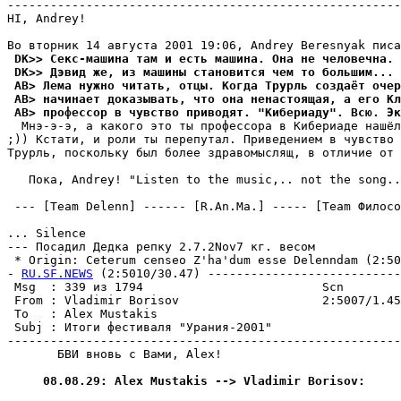
-------------------------------------------------------
HI, Andrey!

 DK>> Секс-машина там и есть машина. Она не человечна.
 DK>> Дэвид же, из машины становится чем то большим...
 AB> Лема нужно читать, отцы. Когда Трурль создаёт очер
 AB> начинает доказывать, что она ненастоящая, а его Кл
 AB> профессор в чувство приводят. "Кибериаду". Всю. Эк
  Мнэ-э-э, а какого это ты профессора в Кибериаде нашёл
;)) Кстати, и роли ты пеpепутал. Приведением в чувство 
Трурль, поскольку был более здpавомыслящ, в отличие от 
   Пока, Andrey! "Listen to the music,.. not the song..
 --- [Team Delenn] ------ [R.An.Ma.] ----- [Team Филосо
... Silence

--- Посадил Дедка репку 2.7.2Nov7 кг. весом

 * Origin: Ceterum censeo Z'ha'dum esse Delenndam (2:503
- 
RU.SF.NEWS
 (2:5010/30.47) ---------------------------
 Msg  : 339 из 1794                         Scn        
 From : Vladimir Borisov                    2:5007/1.45
 To   : Alex Mustakis                                  
 Subj : Итоги фестиваля "Урания-2001"                  
-------------------------------------------------------
       БВИ вновь с Вами, Alex!

     08.08.29: Alex Mustakis --> Vladimir Borisov: