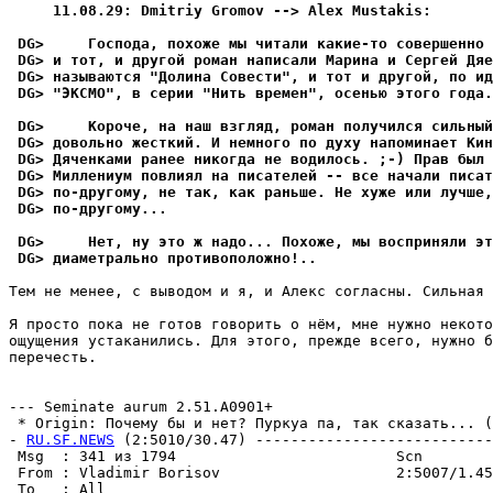
     11.08.29: Dmitriy Gromov --> Alex Mustakis:
 DG>     Господа, похоже мы читали какие-то совершенно 
 DG> и тот, и другой роман написали Марина и Сергей Дяе
 DG> называются "Долина Совести", и тот и другой, по ид
 DG> "ЭКСМО", в серии "Нить времен", осенью этого года.
 DG>     Короче, на наш взгляд, роман получился сильны
 DG> довольно жесткий. И немного по духу напоминает Кин
 DG> Дяченками ранее никогда не водилось. ;-) Прав был 
 DG> Миллениум повлиял на писателей -- все начали писат
 DG> по-другому, не так, как раньше. Не хуже или лучше,
 DG> по-другому...
 DG>     Нет, ну это ж надо... Похоже, мы восприняли эт
 DG> диаметрально противоположно!..
Тем не менее, с выводом и я, и Алекс согласны. Сильная 
Я просто пока не готов говорить о нём, мне нужно некото
ощущения устаканились. Для этого, прежде всего, нужно б
пеpечесть.

                                                       
--- Seminate aurum 2.51.A0901+

 * Origin: Почему бы и нет? Пуркуа па, так сказать... (2
- 
RU.SF.NEWS
 (2:5010/30.47) ---------------------------
 Msg  : 341 из 1794                         Scn        
 From : Vladimir Borisov                    2:5007/1.45
 To   : All                                            