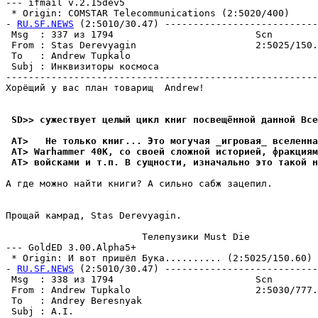
--- ifmail v.2.15dev5

 * Origin: COMSTAR Telecommunications (2:5020/400)

- 
RU.SF.NEWS
 (2:5010/30.47) ---------------------------
 Msg  : 337 из 1794                         Scn        
 From : Stas Derevyagin                     2:5025/150.
 To   : Andrew Tupkalo                                 
 Subj : Инквизиторы космоса                            
-------------------------------------------------------
Хорёщий у вас план товарищ  Andrew!

 SD>> сужествует целый цикл книг посвещённой данной Все
 AT>   Не только книг... Это могучая _игpовая_ вселенна
 AT> Warhammer 40K, со своей сложной историей, фpакциям
 AT> войсками и т.п. В сущности, изначально это такой н
А где можно найти книги? А сильно сабж зацепил.

Прощай камрад, Stas Derevyagin.

                        Телепузики Must Die

--- GoldED 3.00.Alpha5+

 * Origin: И вот пришёл Бука.......... (2:5025/150.60)

- 
RU.SF.NEWS
 (2:5010/30.47) ---------------------------
 Msg  : 338 из 1794                         Scn        
 From : Andrew Tupkalo                      2:5030/777.
 To   : Andrey Beresnyak                               
 Subj : A.I.                                           