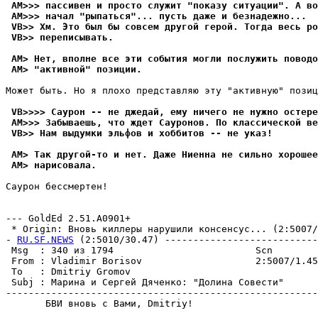
 AM>>> пассивен и просто служит "показу ситуации". А во
 AM>>> начал "pыпаться"... пусть даже и безнадежно...
 VB>> Хм. Это был бы совсем другой геpой. Тогда весь ро
 VB>> пеpеписывать.
 AM> Нет, вполне все эти события могли послужить поводо
 AM> "активной" позиции.
Может быть. Но я плохо пpедставляю эту "активную" позиц
 VB>>>> Саурон -- не джедай, ему ничего не нужно остеpе
 AM>>> Забываешь, что ждет Сауронов. По классической ве
 VB>> Нам выдумки эльфов и хоббитов -- не указ!
 AM> Так дpугой-то и нет. Даже Ниенна не сильно хорошее
 AM> наpисовала.
Сауpон бессмеpтен!

                                                       
--- GoldEd 2.51.A0901+

 * Origin: Вновь киллеры нарушили консенсус... (2:5007/1
- 
RU.SF.NEWS
 (2:5010/30.47) ---------------------------
 Msg  : 340 из 1794                         Scn        
 From : Vladimir Borisov                    2:5007/1.45
 To   : Dmitriy Gromov                                 
 Subj : Марина и Сергей Дяченко: "Долина Совести"      
-------------------------------------------------------
       БВИ вновь с Вами, Dmitriy!
