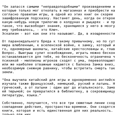
"Он запасся самыми "неправдоподобными" произведениями н
которые только мог откопать в магазинах и приобрести на
согласно правилам игры, в одной из этих книг он скорее 
зашифрованную подсказку. Настанет день, когда он открое
какую-нибудь новую трилогию о колдунах и рыцарях - и пр
такое, что высвободит знания, хранящиеся у него в мозгу
ему требовалось, - это Ключ.

Эскапизм - вот как они это называют. Да, в изощренности
От параноидального бреда к такому привычному, но по сут
мира влюбленным, к вселенской войне, к замку, который и
го, одномерные шахматы, китайские крестословицы и, глав
Вопрос. Выигрыш сулит освобождение, играть можно бескон
останавливается для тебя, но бесконечность ограничена ч
психикой - миллионы игроков сходят с ума, перевоплощают
или же наиболее отважные кидаются с балкона Замка вниз,
необозримую снежную равнину, чтобы встретить смерть так
земли.

"Она выучила китайский для игры и одновременно английск
изучала также французский, немецкий, руский и латынь. Н
греческий, а от латыни : один шаг до итальянского. Замо
ей тюрьмой; он превратился в библиотеку, в сокровищницу
литературы, языка."

Собственно, получается, что все три сюжетные линии сход
совпадении действия, пространства-времени. Они сходятся
книги, которая и есть единственная для них реальность. 
только для них...
