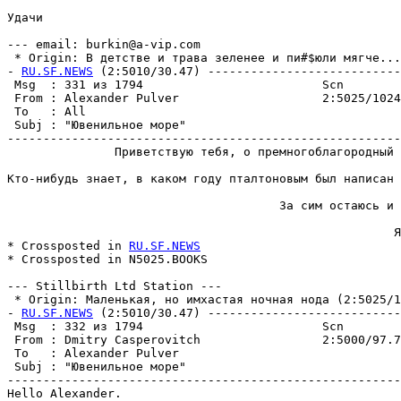
Удачи

--- email: burkin@a-vip.com

 * Origin: В детстве и трава зеленее и пи#$юли мягче... 
- 
RU.SF.NEWS
 (2:5010/30.47) ---------------------------
 Msg  : 331 из 1794                         Scn        
 From : Alexander Pulver                    2:5025/1024
 To   : All                                            
 Subj : "Ювенильное море"                              
-------------------------------------------------------
               Приветствую тебя, о премногоблагородный 
Кто-нибудь знает, в каком году пталтоновым был написан 
                                      За сим остаюсь и 
                                                      Я
* Crossposted in 
RU.SF.NEWS
* Crossposted in N5025.BOOKS

--- Stillbirth Ltd Station ---

 * Origin: Маленькая, но имхастая ночная нода (2:5025/10
- 
RU.SF.NEWS
 (2:5010/30.47) ---------------------------
 Msg  : 332 из 1794                         Scn        
 From : Dmitry Casperovitch                 2:5000/97.7
 To   : Alexander Pulver                               
 Subj : "Ювенильное море"                              
-------------------------------------------------------
Hello Alexander.
