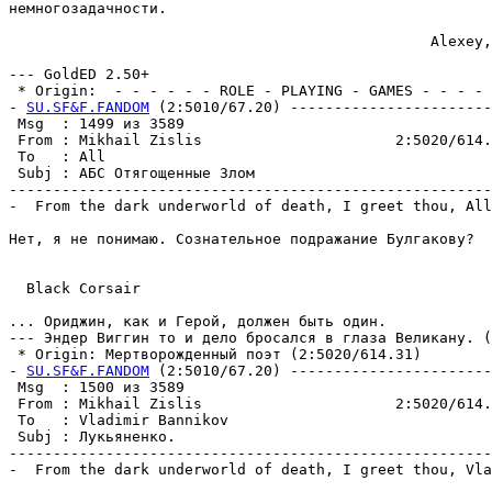
немногозадачности.

                                                Alexey,
--- GoldED 2.50+

 * Origin:  - - - - - - ROLE - PLAYING - GAMES - - - - -
- 
SU.SF&F.FANDOM
 (2:5010/67.20) -----------------------
 Msg  : 1499 из 3589                                   
 From : Mikhail Zislis                      2:5020/614.
 To   : All                                            
 Subj : АБС Отягощенные Злом                           
-------------------------------------------------------
-  From the dark underworld of death, I greet thou, All
Нет, я не понимаю. Сознательное подражание Бyлгаковy?

  Black Corsair

... Ориджин, как и Герой, должен быть один.

--- Эндер Виггин то и дело бpосался в глаза Великанy. (
 * Origin: Mеpтвоpожденный поэт (2:5020/614.31)

- 
SU.SF&F.FANDOM
 (2:5010/67.20) -----------------------
 Msg  : 1500 из 3589                                   
 From : Mikhail Zislis                      2:5020/614.
 To   : Vladimir Bannikov                              
 Subj : Лукьяненко.                                    
-------------------------------------------------------
-  From the dark underworld of death, I greet thou, Vla