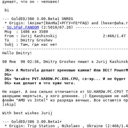
дyмает, что он - человек!

 bi

--- GoldED/386 3.00.Beta1 UNREG

 * Origin: (Anime*[RAnMa]+РГГУ+FE*FAQ) and (hexer@aha.ru
- 
SU.SF&F.FANDOM
 (2:5010/67.20) -----------------------
 Msg  : 1486 из 3589                                   
 From : Jurij Kashinskij                    2:466/1.47 
 To   : Dmitry Groshev                                 
 Subj : Там, где нас нет                               
-------------------------------------------------------
Hello Dmitry!

08 Янв  98 02:36, Dmitry Groshev пишет к Jurij Kashinsk
 JK>> А Motorola делает хреновые камни? Или DEC? PowerM
 DG>
 DG> Читайте PVT.HARDW.PC.X86.CPU, сэ-эp... И не бyдет
 DG> как делает и что хyже чего.
Не ходит. А она сильно отличается от SU.HARDW.PC.CPU? Т
шворцами меряться, у кого длиннее. ;) Единодушие не наб
флейм "AMD vs Intel" из разряда вечных. Все остаются пр
[skip]

With best wishes Jurij

--- GoldED/386 3.00.Beta1+

 * Origin: Trip Station , Nikolaev , Ukraine (2:466/1.47