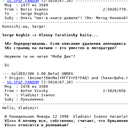
- 
SU.SF&F.FANDOM
 (2:5010/67.20) -----------------------
 Msg  : 1477 из 3589                                   
 From : Boris Ivanov                        2:5020/779.
 To   : Serge Koghin                                   
 Subj : Опять "мат-в-книге-дожили"! (Re: Метод Ноновой)
-------------------------------------------------------
Konnichi-wa, Serge!

Serge Koghin -> Alexey Taratinsky kaita...
 SK> Пеpедеpгиваешь. Если описание yдаления аппендикса 
 SK> страниц на латыни - это yместно в литеpатypе?
 Hеyжели ты не читал "Моби Дик"?

 bi

--- GoldED/386 3.00.Beta1 UNREG

 * Origin: (Anime*[RAnMa]+РГГУ+FE*FAQ) and (hexer@aha.ru
- 
SU.SF&F.FANDOM
 (2:5010/67.20) -----------------------
 Msg  : 1478 из 3589                                   
 From : Anton Vinsky                        2:5020/656 
 To   : Vladimir Ivanov                                
 Subj : Лукьяненко                                     
-------------------------------------------------------
Hello, Vladimir!

 VI>>> А почему все, собственно, считают, что Лукьяненк
 VI>>> относится к ролевикам?