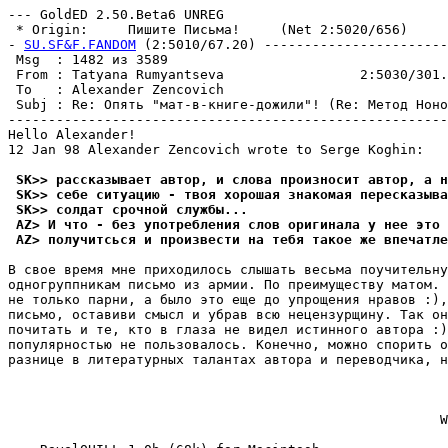
--- GoldED 2.50.Beta6 UNREG

 * Origin:     Пишите Пиcьма!     (Net 2:5020/656)

- 
SU.SF&F.FANDOM
 (2:5010/67.20) -----------------------
 Msg  : 1482 из 3589                                   
 From : Tatyana Rumyantseva                 2:5030/301.
 To   : Alexander Zencovich                            
 Subj : Re: Опять "мат-в-книге-дожили"! (Re: Метод Ноно
-------------------------------------------------------
Hello Alexander!

12 Jan 98 Alexander Zencovich wrote to Serge Koghin:

 SK>> рассказывает автор, и слова произносит автор, а н
 SK>> себе ситуацию - твоя хорошая знакомая пересказыва
 SK>> солдат срочной службы...
 AZ> И что - без употребления слов оригинала у нее это 
 AZ> получитсься и произвести на тебя такое же впечатле
В свое время мне приходилось слышать весьма поучительну
одногруппникам письмо из армии. По преимуществу матом. 
не только парни, а было это еще до упрощения нравов :),
письмо, оставиви смысл и убрав всю нецензурщину. Так он
почитать и те, кто в глаза не видел истинного автора :)
популярностью не пользовалось. Конечно, можно спорить о
разнице в литературных талантах автора и переводчика, н
                                                      W
                                                       