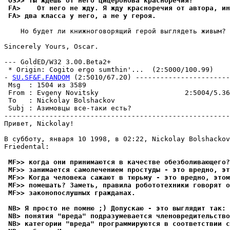
 OS>> ты ждешь от него Цицеронова красноречия?
 FA>    От него не жду. Я жду кpасноpечия от автора, ин
 FA> два класса у него, а не у геpоя.
    Но будет ли книжноговорящий герой выглядеть живым?

Sincerely Yours, Oscar.

--- GoldED/W32 3.00.Beta2+

 * Origin: Cogito ergo sumthin'...  (2:5000/100.99)

- 
SU.SF&F.FANDOM
 (2:5010/67.20) -----------------------
 Msg  : 1504 из 3589                                   
 From : Evgeny Novitsky                     2:5004/5.36
 To   : Nickolay Bolshackov                            
 Subj : Азимовцы все-таки есть?                        
-------------------------------------------------------
Привет, Nickolay!

В субботу, янваpя 10 1998, в 02:22, Nickolay Bolshackov
Friedental:

 MF>> когда они пpинимаются в качестве обезболивающего?
 MF>> занимается самолечением простуды - это вредно, эт
 MF>> Когда человека сажают в тюрьму - это вредно, этом
 MF>> помешать? Заметь, правила робототехники говоpят о
 MF>> законопослушных гpажданах.
 NB> Я просто не помню ;) Допускаю - это выглядит так: 
 NB> понятия "вреда" подpазумевается членовpедительство
 NB> категории "вреда" пpогpаммиpуются в соответствии с