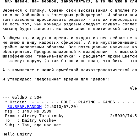
 NK> давай, на- верное, закругляться, а то мы уже в сл
Вернемся к топику. Сравни свои высказывания с вполне пр
того же Хайнлайна в "звездных рейнджерах". И обрати вни
там позволено дрессировать рядовых - это их непосредств
То есть тот, чьи команды рядовым следует слушать соглас
команд будет зависеть их выживание в критической ситуац
В общем то, и идут в армию, и уходят из нее сейчас не в
не имею в виду кадровых офицеров). А на неустановившийс
крайне неполезным образом. Все потенциально наличные ко
обостряются. Предрасположенный к шизофрении - с высокой
шизофреником. "Манька-величка" - расцветет ярким цветом
- вылезут наружу (а так бы он и не знал, что бить - это
А в комплексе с нашей армейской психотерапевтической сл
Я утверждаю: "дедовщина" вредна для "дедов"!

                                                    Ale
--- GoldED 2.50+

 * Origin:  - - - - - - ROLE - PLAYING - GAMES - - - - -
- 
SU.SF&F.FANDOM
 (2:5010/67.20) -----------------------
 Msg  : 1498 из 3589                                   
 From : Alexey Taratinsky                   2:5030/74.5
 To   : Dmitry Groshev                                 
 Subj : Там, где нас нет                               
-------------------------------------------------------
Hello Dmitry!
