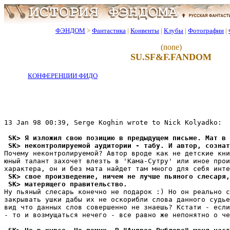
ФЭНДОМ
>
Фантастика
|
Конвенты
|
Клубы
|
Фотографии
|
(none)
SU.SF&F.FANDOM
КОНФЕРЕНЦИИ ФИДО
13 Jan 98 00:39, Serge Koghin wrote to Nick Kolyadko:

 SK> Я изложил свою позицию в предыдущем письме. Мат в 
 SK> неконтролируемой аудитории - табу. И автор, сознат
Почему неконтролируемой? Автор вроде как не детские кни
юный талант захочет влезть в 'Кама-Сутру' или иное прои
 SK> свое произведение, ничем не лучше пьяного слесаря,
 SK> матерящего правительство.
Ну пьяный слесарь конечно не подарок :) Но он реально с
закрывать ушки дабы их не оскорибли слова данного судье
вид что данных слов совершенно не знаешь? Кстати - если
- то и возмущаться нечего - все равно же непонятно о че