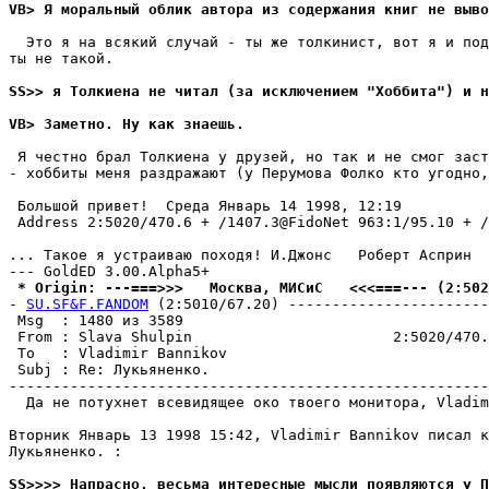
VB> Я моральный облик автора из содержания книг не выво
  Это я на всякий случай - ты же толкинист, вот я и под
ты не такой.

SS>> я Толкиена не читал (за исключением "Хоббита") и н
VB> Заметно. Ну как знаешь.
 Я честно брал Толкиена у друзей, но так и не смог заст
- хоббиты меня раздражают (у Перумова Фолко кто угодно,
 Большой пpивет!  Среда Январь 14 1998, 12:19

 Address 2:5020/470.6 + /1407.3@FidoNet 963:1/95.10 + /
... Такое я устраиваю походя! И.Джонс   Роберт Асприн

 * Origin: ---===>>>   Москва, МИСиС   <<<===--- (2:502
- 
SU.SF&F.FANDOM
 (2:5010/67.20) -----------------------
 Msg  : 1480 из 3589                                   
 From : Slava Shulpin                       2:5020/470.
 To   : Vladimir Bannikov                              
 Subj : Re: Лукьяненко.                                
-------------------------------------------------------
  Да не потухнет всевидящее око твоего монитора, Vladim
Вторник Январь 13 1998 15:42, Vladimir Bannikov писал к
Лукьяненко. :

SS>>>> Напрасно, весьма интересные мысли появляются у П