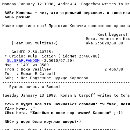
Monday January 12 1998, Andrew A. Bogachew writes to Ni
 AAB> Кепочка - нет, это отдельный персонаж, и гипотезы
 AAB> pазные.
Какие еще гипотезы? Прототип Кепочки совершенно однозна
                                         Rest beggars!

                                    Boxa, монстр из Ник
    [Team DOS Multitask]            aka 2:5020/68.88

--- GoldED 2.50.A0715+

 * Origin: Pulp Fiction (FidoNet 2:466/88)

- 
SU.SF&F.FANDOM
 (2:5010/67.20) -----------------------
 Msg  : 1491 из 3589                                   
 From : Boxa Vasilyev                       2:466/88   
 To   : Roman E Carpoff                                
 Subj : Re: Подземное чудище Карлссон                  
-------------------------------------------------------
   Буэнос ночес, о Roman!

Tuesday January 13 1998, Roman E Carpoff writes to Cons
 YZ>> И будет все это начинаться словами: "Я Ужас, Летя
 YZ>> Hочи..."
 CB>> Hе-а. "Жил-был в норе под землей Карлсон" ;-))
 REC> у норы была круглая дверь?-)