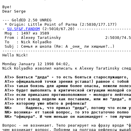
Bye!

Dear Serge

--- GoldED 2.50 UNREG

 * Origin: Little Point of Parma (2:5030/177.177)

- 
SU.SF&F.FANDOM
 (2:5010/67.20) -----------------------
 Msg  : 1497 из 3589                                   
 From : Alexey Taratinsky                   2:5030/74.5
 To   : Nick Kolyadko                                  
 Subj : Семья и школа (Re: А _они_ ли хищные?..)       
-------------------------------------------------------
Hello Nick!

Monday January 12 1998 04:02,

Nick Kolyadko изволил написать к Alexey Taratinsky след
 AT>> Бояться "деда" - то есть бояться старослужащего, 
 AT>> официальной точки зрения устава!) равное с тобой 
 AT>> такая боязнь для армии более опасна, нежели полез
 AT>> будет выполнять в критической ситуации молодой со
 AT>> если приказано противоположное - молодого лейтена
 AT>> этот взвод неделю как поставили, или же "деда", п
 AT>> которому уже вбито в рефлексы?
 NK>      Надеюсь, что приказ "деда", потому что если у
 NK> возника- ет такой вопрос, то это достаточно полно 
 NK> "офицера". И чем меньше он накомандует - тем лучше
Вопрос - не возникает. Тело реагирует на фразу вроде "ф
чем возникает вопрос. Побоями за полгода рефлексы выраб