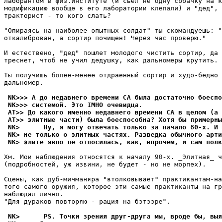
лаборантом в физ.институте (и сьел не одну собачку на к
модификацию вообще в его лаборатории клепали) и "дед", 
тракторист - то кого слать?

"Опираясь на наиболее опытных солдат" ты скомандуешь: "
откалиброван, а сортир почищен! Через час проверю."

И естествено, "дед" пошлет молодого чистить сортир, да 
треснет, чтоб не учил дедушку, как дальномеры крутить.

Ты получишь более-менее отдраенный сортир и худо-бедно 
дальномер.

 NK>>> А до недавнего времени СА была достаточно боеспо
 NK>>> системой. Это IMHO очевидца.
 AT>> До какого именно недавнего времени СА в целом (а 
 AT>> элитные части) была боеспособна? Хотя бы примерны
 NK>      Ну, я могу отвечать только за начало 80-х. И 
 NK> не только о элитных частях. Разведка обычного арти
 NK> элите явно не относилась, как, впрочем, и сам полк
Хм. Мои наблюдения относятся к началу 90-х. _Элитная_ ч
(подробностей, уж извини, не будет - но не морпех).

Сцены, как дуб-мичманяра "втолковывает" практикантам-на
того самого оружия, которое эти самые практиканты на гр
наблюдал лично.

"Для дураков повторяю - рация на бэтээре".

 NK>      PS. Точки зрения друг-друга мы, вроде бы, выя