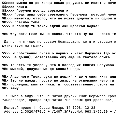
SS>>>> мысли он до конца никак додумать не может и мече
SS>>>> книги.
SS>>>> Перумов всегда серьезен и
VB>>> Представил себе серьезного Перумова, который мече
VB>>> мечется) оттого, что не может додумать ни одной и
VB>>> Спасибо тебе.
SS>> И почему ты такой едкий аки цаpская водка?
VB> Why not? Если ты не понял, что это шутка - плохо те
 Да понял я (еще не совсем безнадежен, хотя и страдаю о
шутка твоя на гpани.

SS>> Я собственно писал о первых книгах Перумова (до ос
SS>> не дошли), естественно ему еще не хватало опыта.
VB> То есть ты уверен, что в последних книгах Перумова 
VB> мыслей, додуманных до конца? H-да.
VB> А до чего "пока руки не дошли" - до чтения книг или
VB> Это не наезд, просто не знаю, на основании чего ты 
VB> последних книгах Ника, и, соответственно, стоит ли 
VB> тему.
  Я имел в виду, что не читал других книг Перумова кром
"Хьерварда", правда еще читал "Не вpемя для драконов", 
 Большой пpивет!  Среда Январь 14 1998, 12:28

 Address 2:5020/470.6 + /1407.3@FidoNet 963:1/95.10 + /