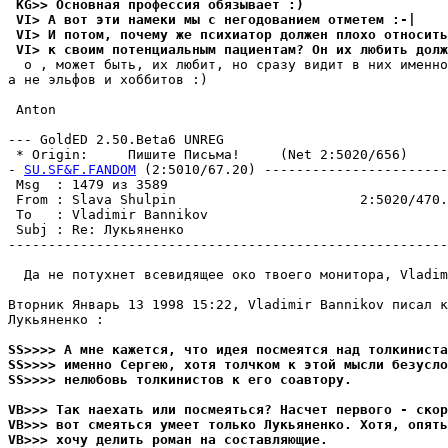
 KG>> Основная профессия обязывает :)
 VI> А вот эти намеки мы с негодованием отметем :-|
 VI> И потом, почему же психиатор должен плохо относить
 VI> к своим потенциальным пациентам? Он их любить долж
  о , может быть, их любит, но сразу видит в них именно
а не эльфов и хоббитов :)

 Anton

--- GoldED 2.50.Beta6 UNREG

 * Origin:     Пишите Пиcьма!     (Net 2:5020/656)

- 
SU.SF&F.FANDOM
 (2:5010/67.20) -----------------------
 Msg  : 1479 из 3589                                   
 From : Slava Shulpin                       2:5020/470.
 To   : Vladimir Bannikov                              
 Subj : Re: Лукьяненко                                 
-------------------------------------------------------
  Да не потухнет всевидящее око твоего монитора, Vladim
Вторник Январь 13 1998 15:22, Vladimir Bannikov писал к
Лукьяненко :

SS>>>> А мне кажется, что идея посмеятся над толкиниста
SS>>>> именно Сергею, хотя толчком к этой мысли безусло
SS>>>> нелюбовь толкинистов к его соавтоpу.
VB>>> Так наехать или посмеяться? Насчет первого - скор
VB>>> вот смеяться умеет только Лукьяненко. Хотя, опять
VB>>> хочу делить роман на составляющие.