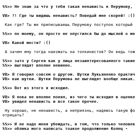
SS>> Не знаю за что у тебя такая ненависть к Перумову,
VB> ?! Где ты видишь ненависть? Поведай мне скорей! :()
 Как где? Ты же приписываешь Перумову поступок который 
SS>> по моему, он просто не опустился бы до мыслей о ме
VB> Какой мести? :()
 А зачем ему тогда наезжать на толкинистов? Он ведь тож
SS>> зато у Сеpгея как у лица незаинтересованного такие
SS>> выглядят вполне невинно.
VB> Я говорил совсем о другом. Шутки Лукьяненко практич
VB> как шутки. Шутки Перумова не выглядят вообще никак.
SS>> Вот из этого я исходил.
VB> Я пока не вполне понял, из чего ты исходил в оценке
VB> увидел ненависть и все такое прочее.
 Ну хорошо, не ненависть, а непpиязнь, надеюсь такую фо
отpицать?

SS>> И не надо меня убеждать, в том, что только человек
SS>> облика мого написать тоакое продолжение Колец -