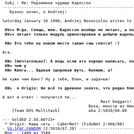
 Subj : Re: Подземное чудище Карлссон                  
-------------------------------------------------------
   Буэнос ночес, о Andrzej!

Saturday January 10 1998, Andrzej Novosiolov writes to 
 BV>> М-да. Спецы, мля. Карлссон вообще не летает, а по
 BV>> летает только модуль ориентировки и добычи варень
 AN> Это тебе на новом месте такие сны снятся? :)
Ага.

 AN> (мечтательно): А ведь если это хорошо написать, по
 AN> чем у
 AN> Кинга... Эдакая здоровая жуть. Напиши, а?
Не хуже чем Кинг? Ну у тебя, блин, и задачки!

 AN>  + Origin: Не всё то древнее золото, что редко бле
А вот и ответ - получится ли...

                                         Rest beggars!

                                    Boxa, монстр из Ник
    [Team DOS Multitask]            aka 2:5020/68.88

--- GoldED 2.50.A0715+

 * Origin: Наша сеть - CaberNet! (FidoNet 2:466/88)

- 
SU.SF&F.FANDOM
 (2:5010/67.20) -----------------------
 Msg  : 1489 из 3589                                   