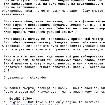
 SK> Не в курсе. Не помню. В "Андрее Рублеве" меня наст
 SK> электронные часы на руке одного из дружинников, чт
 SK> не запомнилось.
Электронные часы - в 60-е годы? Ну ладно - буду смотрет
внимательнее :)

 NK>> само-собой, мата там валом, просто в фильме табуи
 NK>> глушили посторонними звуками, смехом и.т.д., но в
 NK>> переделывать не стали. Тебе это ни о чём не говор
 NK>> приколы "интеллектуальной элиты" ?
 SK> Говорит, почему же. Тарковский, признанный мастер,
 SK> табуированную лексику. Хаецкая сочла себя выше это
А Тарковский ли? Если это было необходимым условием воз
- то это уже не совсем и его решение. А скорее минкульт
 NK>> что христианство, сделавшее всё для табуирования 
 NK>> с сексом, включая так нелюбимые тобой слова, опят
 SK> Отношение к мату - единственное, в чем я согласен 
'Достаточно только немного приоткрыть дверцу - остально
:) ? :(

 С уважением - Alexander

 Мы боимся смерти, посмертной казни - нам знаком при жи
 Пустота вероятней и хуже ада - мы не знаем кому нам ск
--- GoldED 2.50+

 * Origin: ...But love's the only engine to survival... 