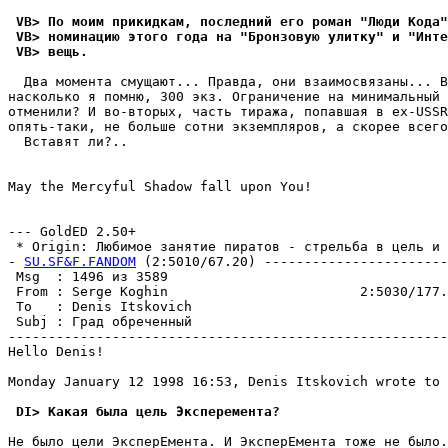
 VB> По моим прикидкам, последний его роман "Люди Кода"
 VB> номинацию этого года на "Бронзовую улитку" и "Инте
 VB> вещь.
  Два момента смущают... Правда, они взаимосвязаны... В
насколько я помню, 300 экз. Ограничение на минимальный 
отменили? И во-вторых, часть тиража, попавшая в ex-USSR
опять-таки, не больше сотни экземпляров, а скорее всего
  Вставят ли?..

May the Mercyful Shadow fall upon You!

--- GoldED 2.50+

 * Origin: Любимое занятие пиратов - стрельба в цель и ч
- 
SU.SF&F.FANDOM
 (2:5010/67.20) -----------------------
 Msg  : 1496 из 3589                                   
 From : Serge Koghin                        2:5030/177.
 To   : Denis Itskovich                                
 Subj : Град обреченный                                
-------------------------------------------------------
Hello Denis!

Monday January 12 1998 16:53, Denis Itskovich wrote to 
 DI> Какая была цель Эксперемента?
Не было цели ЭксперЕмента. И ЭксперЕмента тоже не было.
