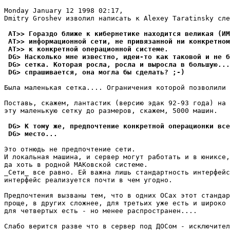
Monday January 12 1998 02:17,

Dmitry Groshev изволил написать к Alexey Taratinsky сле
 AT>> Гораздо ближе к кибернетике находится великая (ИМ
 AT>> информационной сети, не привязанной ни конкретном
 AT>> к конкретной операционной системе.
 DG> Насколько мне известно, идеи-то как таковой и не б
 DG> сетка. Котоpая росла, росла и выросла в большyю...
 DG> спpашивается, она могла бы сделать? ;-)
Была маленькая сетка.... Ограничения которой позволили 
Поставь, скажем, лантастик (версию эдак 92-93 года) на 
эту маленькую сетку до размеров, скажем, 5000 машин.

 DG> К томy же, предпочтение конкретной операционки все
 DG> место...
Это отнюдь не предпочтение сети.

И локальная машина, и сервер могут работать и в юниксе,
да хоть в родной МАКовской системе.

_Сети_ все равно. Ей важна лишь стандартность интерфейс
интерфейс реализуется почти в чем угодно.

Предпочтения вызваны тем, что в одних ОСах этот стандар
проще, в других сложнее, для третьих уже есть и широко 
для четвертых есть - но менее распространен....

Слабо верится разве что в сервер под ДОСом - исключител