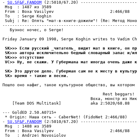
- 
SU.SF&F.FANDOM
 (2:5010/67.20) -----------------------
 Msg  : 1487 из 3589                                   
 From : Boxa Vasilyev                       2:466/88   
 To   : Serge Koghin                                   
 Subj : Re: Опять "мат-в-книге-дожили"! (Re: Метод Ноно
-------------------------------------------------------
   Буэнос ночес, о Serge!

Friday January 09 1998, Serge Koghin writes to Vadim Ch
 SK>>> Если русский _читатель_ видит мат в книге, он пр
 SK>>> автора исключительно бедный словарный запас и/ил
 SK>>> отсутствие
 VC>> Ну, не скажи. У Губермана мат иногда очень даже к
 SK> Это другое дело. Губерман сам не к месту в культур
 SK> время - такие и песни.
Пошло оно нафиг, такое культурное общество, вы котором 
                                         Rest beggars!

                                    Boxa, монстр из Ник
    [Team DOS Multitask]            aka 2:5020/68.88

--- GoldED 2.50.A0715+

 * Origin: Наша сеть - CaberNet! (FidoNet 2:466/88)

- 
SU.SF&F.FANDOM
 (2:5010/67.20) -----------------------
 Msg  : 1488 из 3589                                   
 From : Boxa Vasilyev                       2:466/88   
 To   : Andrzej Novosiolov                             