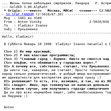
... Жизнь полна небольших сюpпpизов. Пандора   Р. Аспри
 * Origin: ---===>>>   Москва, МИСиС   <<<===--- (2:502
- 
SU.SF&F.FANDOM
 (2:5010/67.20) -----------------------
 Msg  : 1481 из 3589                                   
 From : Anton Vinsky                        2:5020/656 
 To   : Vladimir Ivanov                                
 Subj : Лукьяненко                                     
-------------------------------------------------------
Hello, Vladimir!

 В Cyббoтa Янвapь 10 1998  Vladimir Ivanov писал(a) к C
 CS>> 1) Их мир кpаcивый;
 CS>> 2) У них клаccные пpогpаммиcты;
 CS>> 3) "Славный город - Лоpиен. Никто не cмеетcя над 
 CS>> эльфом, что обнимаютcя y гоpодcких воpот."
 VI> А почему все, собственно, считают, что Лукьяненко 
 Да никто так, наверное, не считает. Просто толкинисты 
народ сильно романитический, и добрый юмор воспринимают
 VI> ролевикам? То есть, это, возможно, и так, но из ЛО
 VI> следует. Имхо, про толкинутых он написал довольно
 VI> всяком случае, они получились гораздо симпатичнее 
 Да он про всех нормалбно пишет, imho необоснованнх "на
не Перумов :)

 Anton
