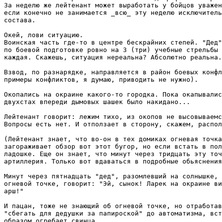
За неделю же лейтенант может выработать у бойцов уважен
если конечно не занимается _всю_ эту неделю исключитель
состава.

Окей, лови ситуацию.

Воинская часть где-то в центре бескрайних степей. "Дед"
по боевой подготовке ровно на 3 (три) учебные стрельбы 
каждая. Скажешь, ситуация нереальна? Абсолютно реальна.

Взвод, по разнарядке, направляется в район боевых конфл
примеры конфликтов, я думаю, приводить не нужно).

Окопались на окраине какого-то городка. Пока окапывалис
двухстах впереди дымовых шашек было накидано...

Лейтенант говорит: лежим тихо, из окопов не высовываемс
Вопросы есть нет. И отползает в сторону, скажем, распол
(Лейтенант знает, что во-он в тех домиках огневая точка
загораживает обзор вот этот бугор, но если встать в пол
ладошке. Еще он знает, что минут через тридцать эту точ
артиллерия. Только вот вдаваться в подробные обьяснения
Минут через пятнадцать "дед", разомлевший на солнышке, 
огневой точке, говорит: "Эй, сынок! Ларек на окраине ви
арш!"

И пацан, тоже не знающий об огневой точке, но отработав
"сбегать для дедушки за папироской" до автоматизма, вст
образом огребает свинца.
