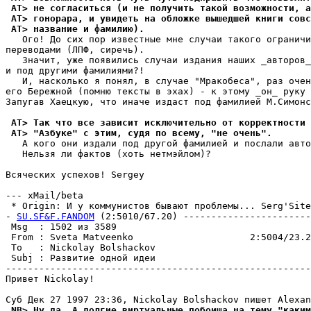
 AT> не согласиться (и не получить такой возможности, а
 AT> гонорара, и увидеть на обложке вышедшей книги совс
 AT> название и фамилию).
   Ого! До сих пор известные мне случаи такого ограничи
переводами (ЛПФ, сиречь).

   Значит, уже появились случаи издания наших _авторов_
и под другими фамилиями?!

   И, насколько я понял, в случае "Мракобеса", раз очен
его Бережной (помню тексты в эхах) - к этому _он_ руку 
Запугав Хаецкую, что иначе издаст под фамилией М.Симонс
 AT> Так что все зависит исключительно от корректности 
 AT> "Азбуке" с этим, судя по всему, "не очень".
   А кого они издали под другой фамилией и послали авто
   Hельзя ли фактов (хоть нетмэйлом)?

Всяческих успехов! Sergey

--- xMail/beta

 * Origin: И у коммунистов бывают проблемы... Serg'Site 
- 
SU.SF&F.FANDOM
 (2:5010/67.20) -----------------------
 Msg  : 1502 из 3589                                   
 From : Sveta Matveenko                     2:5004/23.2
 To   : Nickolay Bolshackov                            
 Subj : Развитие одной идеи                            
-------------------------------------------------------
Привет Nickolay!

 NB> Ну да. А долгие виртуальные побоища на тему "каким