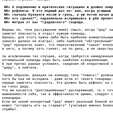
 NK> А подчинение в критических ситуациях и должно опир
 NK> рефлексы. Я это первый раз по- нял, когда услышав 
 NK> сначала бухнулся носом в грязь, а уж потом начал д
 NK> это сделал?", параллельно вслушиваясь в рёв пролет
 NK> метрах от нас "градовского" снаряда.
Видишь ли, твое рассуждение имеет смысл, когда "дед" за
заметит опасность и отдаст нужную команду.

Однако, для этого нужно либо быть наиболее внимательным
зависит далеко не всегда), либо наиболее "обстрелянным"
"дед" прекрасно знает, что перезатюканный "сынок" вполн
в него, а посему хоть гоняет, но по делу, и не зверству
За исключением тех случаев, когда требуется немедленная
оптимальной команды надо быть наиболее осведомленным.

А при прочих равных условиях, сведения об оперативной о
"деду", а лейтехе.

Таким образом, реакция на команду типа "ложись!" должна
кого бы она ни исходила - даже если от твоего товарища-
первым заметить опасность. Это должен быть рефлекс на с
на голос деда.

Что же касается "долговременных" распоряжений, то с точ
выживаемости себя, так и эффективности армии, следует с
командира.

Если же некий конкретный "дед" имеет реальный боевой оп
может "оставить его за старшего" (учитывая именно боево
службы).
