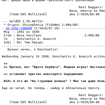
Hет. Дверь была в форме трехлопастного пропеллера.

                                         Rest beggars!

                                    Boxa, монстр из Ник
    [Team DOS Multitask]            aka 2:5020/68.88

--- GoldED 2.50.A0715+

 * Origin: Shizophonia (FidoNet 2:466/88)

- 
SU.SF&F.FANDOM
 (2:5010/67.20) -----------------------
 Msg  : 1492 из 3589                                   
 From : Boxa Vasilyev                       2:466/88   
 To   : Konstantin G. Ananich                          
 Subj : Re: Тим Пауэрс.                                
-------------------------------------------------------
   Буэнос ночес, о Konstantin!

Wednesday January 14 1998, Konstantin G. Ananich writes
 >>
 >> Прочел, вот "Врата Анубиса". Мощная штука! Настольк
 >> оставляет чувство некоторого недоумения.
 KGA> А его же "На странных волнах" ? Мне так даже боль
Еще не читал. Но теперь - найду и обязательно прочту.

                                         Rest beggars!

                                    Boxa, монстр из Ник
    [Team DOS Multitask]            aka 2:5020/68.88
