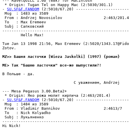
--- RavelQUILL 1.0b (68k) for Macintosh

 * Origin: Tugan Tel on Happy Mac (2:5030/301.1)

- 
SU.SF&F.FANDOM
 (2:5010/67.20) -----------------------
 Msg  : 1483 из 3589                                   
 From : Andrzej Novosiolov                  2:463/201.4
 To   : Max Eremeev                                    
 Subj : Сапковский                                     
-------------------------------------------------------
        Hello Max!

Tue Jan 13 1998 21:56, Max Eremeev (2:5020/1343.17@Fido
Zotov.

MZ>> Башня ласточки [Wieza Jaskolki] (1997) {роман}
ME> Так "Башню ласточки" все-же выпyстили?!
В Польше - да.

                               С уважением, Andrzej

--- Mesa Pegasus 3.00.Beta2+

 * Origin: Яко рожа молит кирпича (2:463/201.4)

- 
SU.SF&F.FANDOM
 (2:5010/67.20) -----------------------
 Msg  : 1484 из 3589                                   
 From : Vladimir Bannikov                   2:4613/7   
 To   : Nick Kolyadko                                  
 Subj : Лукьяненко                                     
-------------------------------------------------------
Hi Nick!
