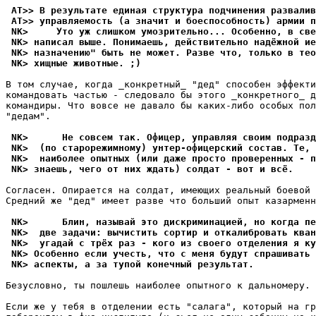
 AT>> В результате единая структура подчинения развалив
 AT>> управляемость (а значит и боеспособность) армии п
 NK>     Уто уж слишком умозрительно... Особенно, в све
 NK> написал выше. Понимаешь, действительно надёжной ие
 NK> назначению" быть не может. Разве что, только в тео
 NK> хищные животные. ;)
В том случае, когда _конкретный_ "дед" способен эффекти
командовать частью - следовало бы этого _конкретного_ д
командиры. Что вовсе не давало бы каких-либо особых пол
"дедам".

 NK>      Не совсем так. Офицер, управляя своим подраз
 NK>  (по старорежимному) унтер-офицерский состав. Те, 
 NK>  наиболее опытных (или даже просто проверенных - п
 NK> знаешь, чего от них ждать) солдат - вот и всё.
Согласен. Опирается на солдат, имеющих реальный боевой 
Средний же "дед" имеет разве что больший опыт казарменн
 NK>      Блин, называй это дискриминацией, но когда пе
 NK>  две задачи: вычистить сортир и откалибровать кван
 NK>  угадай с трёх раз - кого из своего отделения я ку
 NK> Особенно если учесть, что с меня будут спрашивать 
 NK> аспекты, а за тупой конечный результат.
Безусловно, ты пошлешь наиболее опытного к дальномеру.

Если же у тебя в отделении есть "салага", который на гр