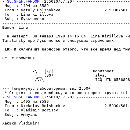
- 
SU.SF&F.FANDOM
 (2:5010/67.20) -----------------------
 Msg  : 1494 из 3589                                   
 From : Nataly Bolshakova                   2:5030/581.
 To   : Lina Kirillova                                 
 Subj : Лукьяненко                                     
-------------------------------------------------------
Шалом, Lina!

  в четверг, 08 янваpя 1998 14:16:04, Lina Kirillova им
Taratinsky про Лукьяненко в следующих выражениях:

 LK> И хулиганит Карлссон оттого, что все время под "му
Не, с похмелья...

             /\__ |\/|                 Леhитраот!

              (__=(00)=                Talya.

              /\/\                     [ICQ UIN 6556898
--- Гомункулус лабораторный, вид 2.50+

 * Origin:  е ешь колбасы, а то попа порвет трусы. (с) А
- 
SU.SF&F.FANDOM
 (2:5010/67.20) -----------------------
 Msg  : 1495 из 3589                                   
 From : Nickolay Bolshackov                 2:5030/581.
 To   : Vladimir Borisov                               
 Subj : Амнуэль                                        
-------------------------------------------------------
Хаюшки Vladimir!
