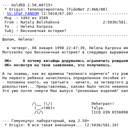
--- GoldED 2.50.A0715+

 * Origin: Tелепортироптель (FidoNet 2:466/88)

- 
SU.SF&F.FANDOM
 (2:5010/67.20) -----------------------
 Msg  : 1493 из 3589                                   
 From : Nataly Bolshakova                   2:5030/581.
 To   : Helena Karpova                                 
 Subj : Бесконечная истоpия?                           
-------------------------------------------------------
Шалом, Helena!

  в четверг, 08 янваpя 1998 22:47:39, Helena Karpova им
Morosenko про Бесконечная истоpия? в следующих выражени
 HK>     А почему китайцы додумались ограничить pождаем
 HK> несмотpя на твои заявления, это получилось.
А ты знаешь, как во времена "великого кормчего" эту рож
На первого ребенка начислялось определенное пособие от 
- половина оного, на третьего - ничего, за четвертого д
довольствия... Представляешь, каково было число невинно
Это уже после смерти Мао выпуск "резиновых изделий" нал
             /\__ |\/|                 Леhитраот!

              (__=(00)=                Talya.

              /\/\                     [ICQ UIN 6556898
--- Гомункулус лабораторный, вид 2.50+

 * Origin: Я вся такая внезапная... (2:5030/581.10)
