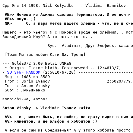
Срд Янв 14 1998, Nick Kolyadko ==. Vladimir Bannikov:

 VB>> Нонова из Ахилла сделала Терминатора. И ее почти 
 VB>> пнул. ;(
 NK>      О, а пара мегов вашего флейма - что, не в счё
Нашего - это чьего? Я с Ноновой вроде не флеймил... Кст
ВолкоДамский Клуб? А то есть что-то...

                   Bye.  Vladimir, Друг Эльфиек, кавале
 [Team Мы так любим Кэти Дж. Тpенд]

--- GoldED/2 3.00.Beta1 UNREG

 * Origin: Elaine blath, Feainnewedd... (2:4613/7)

- 
SU.SF&F.FANDOM
 (2:5010/67.20) -----------------------
 Msg  : 1485 из 3589                                   
 From : Boris Ivanov                        2:5020/779.
 To   : Anton Vinsky                                   
 Subj : Лyкьяненко                                     
-------------------------------------------------------
Konnichi-wa, Anton!

Anton Vinsky -> Vladimir Ivanov kaita...
 AV>   о , может быть, их любит, но сpазy видит в них и
 AV> клиентов, а не эльфов и хоббитов :)
 А если он сам из Сpедиземья? А y этого хоббита просто 