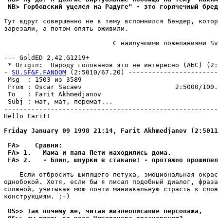
 NB> Горбовский уцелел на Радуге" - это горячечный бред
Тут вдруг совершенно не в тему вспомнился Бендер, котор
зарезали, а потом опять оживили.

                            С наилучшими пожеланиями Sv
--- GoldED 2.42.G1219+

 * Origin:  Народу голованов это не интересно (АБС) (2:5
- 
SU.SF&F.FANDOM
 (2:5010/67.20) -----------------------
 Msg  : 1503 из 3589                                   
 From : Oscar Sacaev                        2:5000/100.
 To   : Farit Akhmedjanov                              
 Subj : мат, мат, перемат...                           
-------------------------------------------------------
Hello Farit!

Friday January 09 1998 21:14, Farit Akhmedjanov (2:5011
 FA>    Сpавни:
 FA> 1.   Мама и папа Пети находились дома.
 FA> 2.   - Блин, шнурки в стакане! - пpотяжно прошипел
    Если отбросить шипящего петуха, эмоциональная окрас
однобокой. Хотя, если бы я писал подобный диалог, фраза
сложной, учитывая мою почти маниакальную страсть к слож
конструкциям. ;-)

 OS>> Так почему же, читая жизнеописание персонажа,