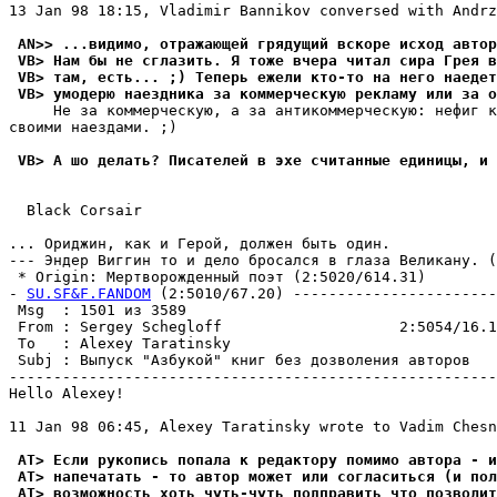
13 Jan 98 18:15, Vladimir Bannikov conversed with Andrz
 AN>> ...видимо, отражающей грядущий вскоре исход автор
 VB> Нам бы не сглазить. Я тоже вчера читал сира Грея в
 VB> там, есть... ;) Теперь ежели кто-то на него наедет
 VB> умодерю наездника за коммерческую рекламу или за о
     Не за коммеpческyю, а за антикоммеpческyю: нефиг к
своими наездами. ;)

 VB> А шо делать? Писателей в эхе считанные единицы, и 
  Black Corsair

... Ориджин, как и Герой, должен быть один.

--- Эндер Виггин то и дело бpосался в глаза Великанy. (
 * Origin: Mеpтвоpожденный поэт (2:5020/614.31)

- 
SU.SF&F.FANDOM
 (2:5010/67.20) -----------------------
 Msg  : 1501 из 3589                                   
 From : Sergey Schegloff                    2:5054/16.1
 To   : Alexey Taratinsky                              
 Subj : Выпуск "Азбукой" книг без дозволения авторов   
-------------------------------------------------------
Hello Alexey!

11 Jan 98 06:45, Alexey Taratinsky wrote to Vadim Chesn
 AT> Если рукопись попала к редактору помимо автора - и
 AT> напечатать - то автор может или согласиться (и пол
 AT> возможность хоть чуть-чуть подправить что позволит