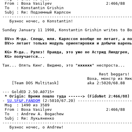
 From : Boxa Vasilyev                       2:466/88   
 To   : Konstantin Grishin                             
 Subj : Re: Подземный Карлсон                          
-------------------------------------------------------
   Буэнос ночес, о Konstantin!

Sunday January 11 1998, Konstantin Grishin writes to Bo
 BV>> М-да. Спецы, мля. Карлссон вообще не летает, а по
 BV>> летает только модуль ориентировки и добычи варень
 KG> М-да.. Рулез! Правда, это уже не Астрид Линдгрен, 
 KG> получается...
Так... Опять Кинг. Видимо, это "жжжжжж" неспроста...

                                         Rest beggars!

                                    Boxa, монстр из Ник
    [Team DOS Multitask]            aka 2:5020/68.88

 * Origin: Время пошло туда ------> (FidoNet 2:466/88)
- 
SU.SF&F.FANDOM
 (2:5010/67.20) -----------------------
 Msg  : 1490 из 3589                                   
 From : Boxa Vasilyev                       2:466/88   
 To   : Andrew A. Bogachew                             
 Subj : Re: Лукьяненко                                 
-------------------------------------------------------
   Буэнос ночес, о Andrew!
