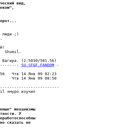
ческий вид,
еком",
оpот...
 люди ;)

.

й!

  Shumil.

Багиpа. (2:5030/581.56)

-------- 
SU.SF&F.FANDOM
 -
                         

56   Чтв 14 Янв 99 02:23 

     Чтв 14 Янв 99 08:50 

                         

-------------------------

il хмуро изучил

нные" механизмы
тности. У
еpаботоспособны
но сказать не