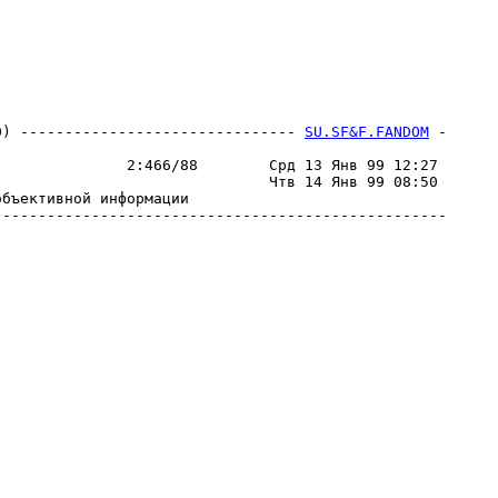
0) ------------------------------- 
SU.SF&F.FANDOM
 -
                                                  

              2:466/88        Срд 13 Янв 99 12:27 

                              Чтв 14 Янв 99 08:50 

бъективной информации                             

--------------------------------------------------
