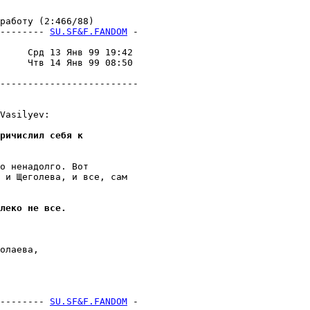
аботу (2:466/88)

-------- 
SU.SF&F.FANDOM
 -
                         

     Срд 13 Янв 99 19:42 

     Чтв 14 Янв 99 08:50 

                         

-------------------------

Vasilyev:

ричислил себя к
о ненадолго. Вот

 и Щеголева, и все, сам

леко не все.
олаева,

-------- 
SU.SF&F.FANDOM
 -