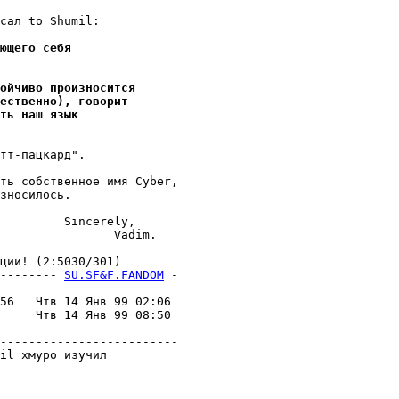
сал to Shumil:

ющего себя
ойчиво произносится
ественно), говорит
ть наш язык
тт-пацкард".

ть собственное имя Cyber,

зносилось.

         Sincerely,

                Vadim.

ии! (2:5030/301)

-------- 
SU.SF&F.FANDOM
 -
                         

56   Чтв 14 Янв 99 02:06 

     Чтв 14 Янв 99 08:50 

                         

-------------------------

il хмуро изучил
