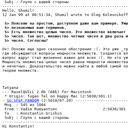
 Subj : Глупо с вашей стороны                          
-------------------------------------------------------
Hello, Shumil!

12 Jan 99 at 00:51:34, Shumil wrote to Oleg Kolesnikoff
 S> Поясняю на простом, доступном даже вам пpимеpе. Умы
 S> незнакомых вам теpминов.
 S> Есть множество целых чисел. Это множество включает 
 S> чисел. Так вот, множество четных чисел в два раза м
 S> чисел. Согласны?
Ох! Похоже еще одно сезонное обострение :(. Это уже _тр
где обсуждаются вопросы мощности множеств. Создается вп
вопрос вдруг стал жизненно важен для всех :). Но это уж
Мощность множества целых чисел равна мощности множества
и нечетных. Доказательство можно найти в любой самой по
теории множеств. 

                                                       
Tatyana

--- RavelQUILL 2.0b (68k) for Macintosh

 * Origin: Tugan Tel on Happy Mac (2:5030/301.1)

- 
SU.SF&F.FANDOM
 (2:5010/67.20) -----------------------
 Msg  : 545 из 1004                                    
 From : Vadim Rumyantsev                    2:5030/301 
 To   : Konstantin Grishin                             
 Subj : Глупо с вашей стороны                          
-------------------------------------------------------
Hi Konstantin!
