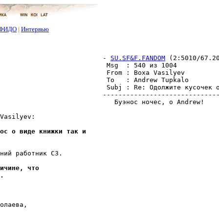
ФИДО
|
Интервью
- 
SU.SF&F.FANDOM
 (2:5010/67.2
 Msg  : 540 из 1004           
 From : Boxa Vasilyev         
 To   : Andrew Tupkalo        
 Subj : Re: Одолжите кусочек о
------------------------------
   Буэнос ночес, о Andrew!

Vasilyev:

ос о виде книжки так и
ний работник СЗ.

ичине, что
.
олаева,
