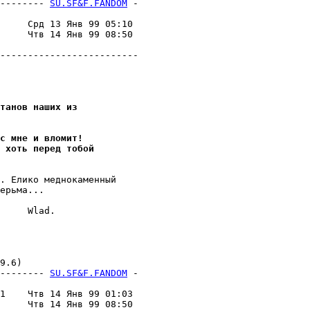
-------- 
SU.SF&F.FANDOM
 -
                         

     Срд 13 Янв 99 05:10 

     Чтв 14 Янв 99 08:50 

                         

-------------------------

танов наших из
с мне и вломит!
 хоть перед тобой
. Елико меднокаменный

еpьма...

     Wlad.      

.6)

-------- 
SU.SF&F.FANDOM
 -
                         

1    Чтв 14 Янв 99 01:03 

     Чтв 14 Янв 99 08:50 
