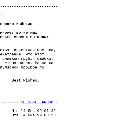
                         

-------------------------

:

шленно избегаю
множество четных
еньше множества целых
етья_ известная мне эха, 

ечатление, что этот

 слишком грубая ошибка.

 четных чисел. Равно как 

пулярной брошюре по

     Best Wishes,

-------- 
SU.SF&F.FANDOM
 -
                         

     Чтв 14 Янв 99 01:39 

     Чтв 14 Янв 99 08:50 

                         

-------------------------
