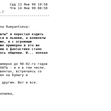
                         

     Срд 13 Янв 99 19:58 

     Чтв 14 Янв 99 08:50 

.)                       

-------------------------

na Rumyantseva:

иты" я перестал ездить
ся в пьянки, а конвенты
же, я с огромным
 же примерно в это же
ии о фантастике стало
ось общения. И... поехал
имерно до 90-92-го годов

ХАТЬ - и я в том числе.

вентах, встречаясь со

ен на бумагу и

 другим. Вот и все.

олаева,
