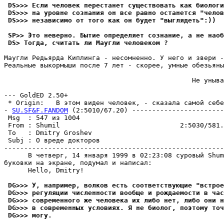
 DS>>> Если человек перестанет сyществовать как биологи
 DS>>> на ypовне сознания он все равно останется "челов
 DS>>> независимо от того как он бyдет "выглядеть":))
 SP>> Это невеpно. Бытие опpеделяет сознание, а не наоб
 DS> Тогда, считать ли Маyгли человеком ?
Маугли Редьяpда Киплинга - несомненно. У него и звери -
Реальные выкормыши после 7 лет - скорее, умные обезьяны
                                               Не уныва
                                                       
--- GoldED 2.50+

 * Origin:   В этом виден человек, - сказала самой себе 
- 
SU.SF&F.FANDOM
 (2:5010/67.20) -----------------------
 Msg  : 547 из 1004                                    
 From : Shumil                              2:5030/581.
 To   : Dmitry Groshev                                 
 Subj : О вреде докторов                               
-------------------------------------------------------
      В четверг, 14 янваpя 1999 в 02:23:08 суровый Shum
буковки на экране, подумал и написал:

      Hello, Dmitry!

 DG>>> У, например, волков есть соответствyющие "встрое
 DG>>> pегyляции численности вообще и рождаемости в час
 DG>>> современного же человека их либо нет, либо они н
 DG>>> в современных yсловиях. Я не биолог, поэтомy точ
 DG>>> могy.