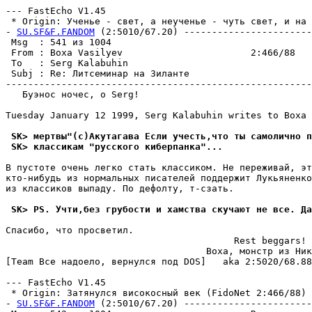
--- FastEcho V1.45

 * Origin: Ученье - свет, а неученье - чуть свет, и на р
- 
SU.SF&F.FANDOM
 (2:5010/67.20) -----------------------
 Msg  : 541 из 1004                                    
 From : Boxa Vasilyev                       2:466/88   
 To   : Serg Kalabuhin                                 
 Subj : Re: Литсеминар на Зиланте                      
-------------------------------------------------------
   Буэнос ночес, о Serg!

Tuesday January 12 1999, Serg Kalabuhin writes to Boxa 
 SK> мертвы"(с)Акутагава Если учесть,что ты самолично п
 SK> классикам "русского киберпанка"...
В пустоте очень легко стать классиком. Не переживай, эт
кто-нибудь из нормальных писателей поддержит Лукьяненко
из классиков выпаду. По дефолту, т-сзать.

 SK> PS. Учти,без грубости и хамства скучают не все. Да
Спасибо, что просветил.

                                         Rest beggars!

                                    Boxa, монстр из Ник
[Team Все надоело, вернулся под DOS]   aka 2:5020/68.88

--- FastEcho V1.45

 * Origin: Затянулся високосный век (FidoNet 2:466/88)

- 
SU.SF&F.FANDOM
 (2:5010/67.20) -----------------------