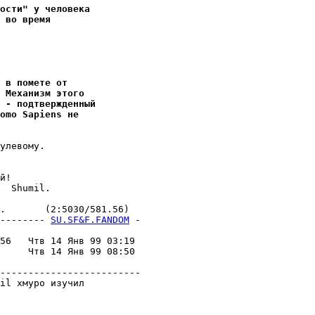
ости" у человека
 во время
 в помете от
 Механизм этого
 - подтвеpжденный
omo Sapiens не
улевому.

й!

  Shumil.

       (2:5030/581.56)

-------- 
SU.SF&F.FANDOM
 -
                         

56   Чтв 14 Янв 99 03:19 

     Чтв 14 Янв 99 08:50 

                         

-------------------------

il хмуро изучил
