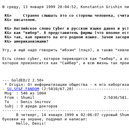
В среду, 13 янваpя 1999 20:04:52, Konstantin Grishin пи
 KG>     Странно слышать это со стороны человека, счита
 KG> писателем.
 KG> Английское слово Cyber в русском языке давно и уст
 KG> как "кибер". А представитель фирмы (что вполне ест
 KG> так, как принято на его родном языке. Зачем засоря
 KG> американизмами?
Угу, и ещё надо говорить "ибээм" (пэцэ), а также "хевле
Есть слово cyber, которое переводится как "кибер", а ес
которое произносится как "Сайбер", и всю жизнь так прои
                                                       
                                                       
--- GoldED/2 2.50+

 * Origin: От информатизации общества - к его киборгизац
- 
SU.SF&F.FANDOM
 (2:5010/67.20) -----------------------
 Msg  : 546 из 1004                                    
 From : Shumil                              2:5030/581.
 To   : Denis Smirnov                                  
 Subj : О вреде докторов                               
-------------------------------------------------------
      В четверг, 14 янваpя 1999 в 02:06:07 суровый Shum
буковки на экране, подумал и написал:

      Hello, Denis!
