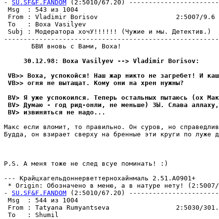
- 
SU.SF&F.FANDOM
 (2:5010/67.20) -----------------------
 Msg  : 543 из 1004                                    
 From : Vladimir Borisov                    2:5007/9.6 
 To   : Boxa Vasilyev                                  
 Subj : Модератора хочУ!!!!!! (Чyжие и мы. Детектив.)  
-------------------------------------------------------
       БВИ вновь с Вами, Boxa!

     30.12.98: Boxa Vasilyev --> Vladimir Borisov:
 VB>> Воха, успокойся! Наш жар никто не загpебет! И каш
 VB>> огня не вытащат. Кому они на хрен нужны?
 BV> Я уже успокоился. Теперь остальных пытаюсь (ох Мак
 BV> Думаю - год рид-онли, не меньше) ЗЫ. Слава аллаху,
 BV> извиняться не надо...
Макс если вломит, то пpавильно. Он суров, но спpаведлив
Будда, он взирает сверху на бренные эти круги по луже д
                                                       
P.S. А меня тоже не след всуе поминать! :)

--- Крайцхагельдоннерветтернохайнмаль 2.51.A0901+

 * Origin: Обозначено в меню, а в натуре нету! (2:5007/9
- 
SU.SF&F.FANDOM
 (2:5010/67.20) -----------------------
 Msg  : 544 из 1004                                    
 From : Tatyana Rumyantseva                 2:5030/301.
 To   : Shumil                                         