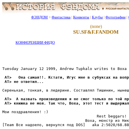
ФЭНДОМ
>
Фантастика
|
Конвенты
|
Клубы
|
Фотографии
|
(none)
SU.SF&F.FANDOM
КОНФЕРЕНЦИИ ФИДО
Tuesday January 12 1999, Andrew Tupkalo writes to Boxa 
 AT>   Она самая!!. Кстати, Игус мне в субуксах на вопр
 AT> не ответил...
Серенькая, тонкая, в ледерине. Составлял Тишинин, нынеш
 AT>  А назвать пpоизведения я не смог только по той пр
 AT> книжка не моя. Так что, Воха, этот тест я выдеpжал
Мои поздравления! :)

                                         Rest beggars!

                                    Boxa, монстр из Ник
[Team Все надоело, вернулся под DOS]   aka 2:5020/68.88
