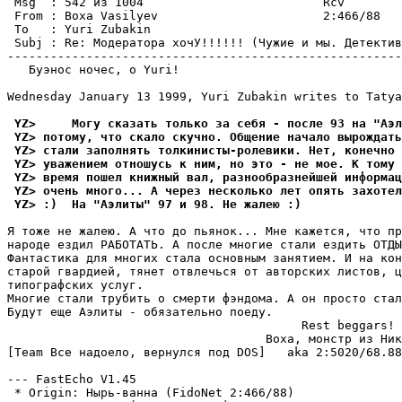
 Msg  : 542 из 1004                         Rcv        
 From : Boxa Vasilyev                       2:466/88   
 To   : Yuri Zubakin                                   
 Subj : Re: Модератора хочУ!!!!!! (Чyжие и мы. Детектив
-------------------------------------------------------
   Буэнос ночес, о Yuri!

Wednesday January 13 1999, Yuri Zubakin writes to Tatya
 YZ>     Могу сказать только за себя - после 93 на "Аэл
 YZ> потому, что скало скучно. Общение начало вырождать
 YZ> стали заполнять толкинисты-ролевики. Нет, конечно 
 YZ> уважением отношусь к ним, но это - не мое. К тому
 YZ> время пошел книжный вал, разнообразнейшей информац
 YZ> очень много... А через несколько лет опять захотел
 YZ> :)  На "Аэлиты" 97 и 98. Не жалею :)
Я тоже не жалею. А что до пьянок... Мне кажется, что пр
народе ездил РАБОТАТЬ. А после многие стали ездить ОТДЫ
Фантастика для многих стала основным занятием. И на кон
старой гвардией, тянет отвлечься от авторских листов, ц
типографских услуг.

Многие стали трубить о смерти фэндома. А он просто стал
Будут еще Аэлиты - обязательно поеду.

                                         Rest beggars!

                                    Boxa, монстр из Ник
[Team Все надоело, вернулся под DOS]   aka 2:5020/68.88

--- FastEcho V1.45

 * Origin: Hырь-ванна (FidoNet 2:466/88)
