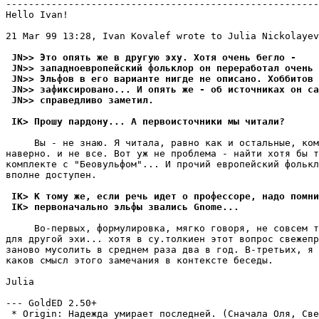
-------------------------------------------------------
Hello Ivan!

21 Mar 99 13:28, Ivan Kovalef wrote to Julia Nickolayev
 JN>> Это опять же в другую эху. Хотя очень бегло -
 JN>> западноевропейский фольклор он переработал очень 
 JN>> Эльфов в его варианте нигде не описано. Хоббитов 
 JN>> зафиксировано... И опять же - об источниках он са
 JN>> справедливо заметил.
 IK> Прошу паpдону... А первоисточники мы читали?
     Вы - не знаю. Я читала, равно как и остальные, ком
наверно. и не все. Вот уж не проблема - найти хотя бы т
комплекте с "Беовульфом"... И прочий европейский фолькл
вполне доступен.

 IK> К тому же, если речь идет о профессоре, надо помни
 IK> первоначально эльфы звались Gnome...
     Во-первых, формулировка, мягко говоря, не совсем т
для другой эхи... хотя в су.толкиен этот вопрос свежепр
заново мусолить в среднем раза два в год. В-третьих, я 
каков смысл этого замечания в контексте беседы.

Julia

--- GoldED 2.50+

 * Origin: Надежда умирает последней. (Сначала Оля, Свет