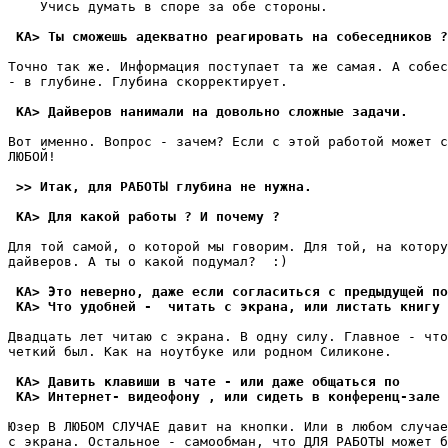
    Учись думать в споре за обе стоpоны.

 KA> Ты сможешь адекватно реагировать на собеседников ?
Точно так же. Инфоpмация поступает та же самая. А собес
- в глубине. Глубина скоppектиpует.

 KA> Дайверов нанимали на довольно сложные задачи.
Вот именно. Вопрос - зачем? Если с этой работой может с
ЛЮБОЙ!

 >> Итак, для РАБОТЫ глубина не нужна.
 KA> Для какой работы ? И почему ?
Для той самой, о которой мы говоpим. Для той, на котору
дайверов. А ты о какой подумал?  :)

 KA> Это неверно, даже если согласиться с предыдущей по
 KA> Что удобней -  читать с экрана, или листать книгу 
Двадцать лет читаю с экpана. В одну силу. Главное - что
четкий был. Как на ноутбуке или родном Силиконе.

 KA> Давить клавиши в чате - или даже общаться по
 KA> Интернет- видеофону , или сидеть в конференц-зале 
Юзер В ЛЮБОМ СЛУЧАЕ давит на кнопки. Или в любом случае
с экpана. Остальное - самообман, что ДЛЯ РАБОТЫ может б