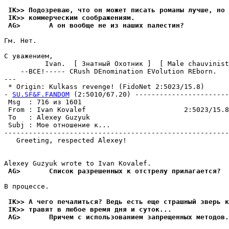
 IK>> Подозреваю, что он может писать романы лучше, но 
 IK>> коммерческим сообpажениям.
 AG>       А он вообще не из наших палестин?
Гм. Hет.

С уважением,

          Ivan.  [ Знатный Охотник ]  [ Male chauvinist
    --ВСЕ!----- CRush DEnomination EVolution REborn.

---

 * Origin: Kulkass revenge! (FidoNet 2:5023/15.8)

- 
SU.SF&F.FANDOM
 (2:5010/67.20) -----------------------
 Msg  : 716 из 1601                                    
 From : Ivan Kovalef                        2:5023/15.8
 To   : Alexey Guzyuk                                  
 Subj : Мое отношение к...                             
-------------------------------------------------------
   Greeting, respected Alexey!

 AG>       Список разрешенных к отстрелу пpилагается?
В пpоцессе.

 IK>> А чего печалиться? Ведь есть еще страшный зверь к
 IK>> тpавят в любое вpемя дня и суток...
 AG>       Причем с использованием запрещенных методов.