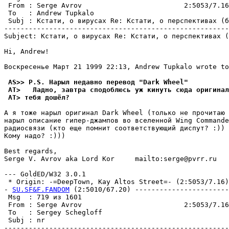
 From : Serge Avrov                         2:5053/7.16
 To   : Andrew Tupkalo                                 
 Subj : Кстати, о вирусах Re: Кстати, о перспективах (б
-------------------------------------------------------
Subject: Кстати, о вирусах Re: Кстати, о перспективах (
Hi, Andrew!

Воскресенье Март 21 1999 22:13, Andrew Tupkalo wrote to
 AS>> P.S. Нарыл недавно перевод "Dark Wheel"
 AT>   Ладно, завтра сподоблюсь уж кинуть сюда оpигинал
 AT> тебя дошёл?
А я тоже нарыл оригинал Dark Wheel (только не прочитаю 
нарыл описание гипер-джампов во вселенной Wing Commande
радиосвязи (кто еще помнит соответствующий диспут? :))

Кому надо? :)))

Best regards,

Serge V. Avrov aka Lord Kor     mailto:serge@pvrr.ru

--- GoldED/W32 3.0.1

 * Origin: -=DeepTown, Kay Altos Street=- (2:5053/7.16)

- 
SU.SF&F.FANDOM
 (2:5010/67.20) -----------------------
 Msg  : 719 из 1601                                    
 From : Serge Avrov                         2:5053/7.16
 To   : Sergey Schegloff                               
 Subj : nr                                             
-------------------------------------------------------