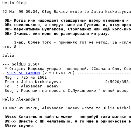
Hello Oleg!

22 Mar 99 09:04, Oleg Bakiev wrote to Julia Nickolayeva
 OB> Когда мне надоедает стандартный набор отношений и 
 OB> свеженького, я следую заветам Пушкина и, откупорив
 OB> перечитываю Булгакова, Стругацких или ещё кого-ниб
 OB> Знаешь, они меня не разочаровали ни разу.
     Знаю, более того - применяю тот же метод. За исклю
его. 8-)

Julia

--- GoldED 2.50+

 * Origin: Надежда умирает последней. (Сначала Оля, Свет
- 
SU.SF&F.FANDOM
 (2:5010/67.20) -----------------------
 Msg  : 725 из 1601                                    
 From : Julia Nickolayeva                   2:5020/358.
 To   : Alexander Fadeev                               
 Subj : Рецензия на повесть С.Лукьяненко " очной дозор 
-------------------------------------------------------
Hello Alexander!

18 Mar 99 09:28, Alexander Fadeev wrote to Julia Nickol
 BV>>> Касательно работы мысли - попробуй таки мыслью п
 BV>>> Вместе с НН желательно. А то мне в одиночестве э
 BV>>> скучно.