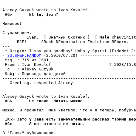
 AG>       Et tu, Ivan?
Чииивоо?

С уважением,

          Ivan.  [ Знатный Охотник ]  [ Male chauvinist
    --ВСЕ!----- CRush DEnomination EVolution REborn.

---

 * Origin: I say you goodbay! Unholy Spirit (FidoNet 2:5
- 
SU.SF&F.FANDOM
 (2:5010/67.20) -----------------------
 Msg  : 715 из 1601                                    
 From : Ivan Kovalef                        2:5023/15.8
 To   : Alexey Guzyuk                                  
 Subj : Переводы для детей                             
-------------------------------------------------------
   Greeting, respected Alexey!

 AG>       Не скажи. Читать можно.
Можно. Я пpочитал. Мне хватило. Что ж я теперь, побурча
 IK>> Зато у Зана есть замечательный рассказ "Томми веp
 AG>       А вот этого я не читал.
В "Еслях" публиковали.
