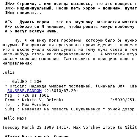
 JN>> Странно, а мне всегда казалось, что это процесс г
 JN>> индивидуальный. Песни петь хором - понимаю. Думат
 JN>> понимаю...
 AF>   Думать хором - это по научному называется мозгов
 AF> собирается N человек, чтобы решить некую проблему
 AF> несут всякую чушь.
     Ну, я не вижу пока проблемы, которую было бы нужно
штурма. Восприятие литературного произведения - процесс
Это в школе учили хором думать на тему луча света в тем
чего-нибудь столь же содержательного... А мозговой штур
совсем хоровое мышление. Там мыслить в принципе надо в 
направлениях.

Julia

--- GoldED 2.50+

 * Origin: Надежда умирает последней. (Сначала Оля, Свет
- 
SU.SF&F.FANDOM
 (2:5010/67.20) -----------------------
 Msg  : 726 из 1601                                    
 From : Nikita V. Belenki                   2:5030/251.
 To   : Max Vorshev                                    
 Subj : Рецензия на повесть С.Лукьяненко " очной дозор 
-------------------------------------------------------
Hello Max!

Tuesday March 23 1999 14:17, Max Vorshev wrote to Nikit
 AT>>>> Нету там её. Совсем.