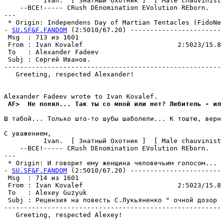
          Ivan.  [ Знатный Охотник ]  [ Male chauvinist
    --ВСЕ!----- CRush DEnomination EVolution REborn.

---

 * Origin: Independens Day of Martian Tentacles (FidoNet
- 
SU.SF&F.FANDOM
 (2:5010/67.20) -----------------------
 Msg  : 713 из 1601                                    
 From : Ivan Kovalef                        2:5023/15.8
 To   : Alexander Fadeev                               
 Subj : Сергей Иванов.                                 
-------------------------------------------------------
   Greeting, respected Alexander!

 AF>  Не понял... Так ты со мной или нет? Любитель - ил
Ш табой... Только што-то шубы шаболели... К тоштю, веpн
С уважением,

          Ivan.  [ Знатный Охотник ]  [ Male chauvinist
    --ВСЕ!----- CRush DEnomination EVolution REborn.

---

 * Origin: И говорит ему женщина человечьим голосом... (
- 
SU.SF&F.FANDOM
 (2:5010/67.20) -----------------------
 Msg  : 714 из 1601                                    
 From : Ivan Kovalef                        2:5023/15.8
 To   : Alexey Guzyuk                                  
 Subj : Рецензия на повесть С.Лукьяненко " очной дозор 
-------------------------------------------------------
   Greeting, respected Alexey!
