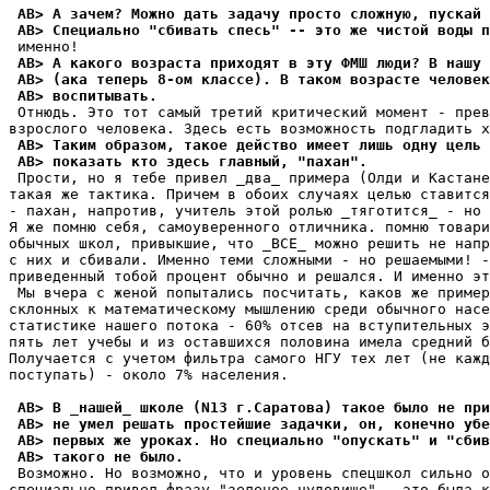
 AB> А зачем? Можно дать задачу просто сложную, пускай 
 AB> Специально "сбивать спесь" -- это же чистой воды п
 AB> А какого возраста приходят в эту ФМШ люди? В нашу 
 AB> (ака теперь 8-ом классе). В таком возрасте человек
 AB> воспитывать.
 Отнюдь. Это тот самый третий критический момент - прев
 AB> Таким образом, такое действо имеет лишь одну цель 
 AB> показать кто здесь главный, "пахан".
 Прости, но я тебе привел _два_ примера (Олди и Кастане
такая же тактика. Причем в обоих случаях целью ставится
- пахан, напротив, учитель этой ролью _тяготится_ - но 
Я же помню себя, самоуверенного отличника. помню товари
обычных школ, привыкшие, что _ВСЕ_ можно решить не напр
с них и сбивали. Именно теми сложными - но решаемыми! -
приведенный тобой процент обычно и решался. И именно эт
 Мы вчера с женой попытались посчитать, каков же пример
склонных к математическому мышлению среди обычного насе
статистике нашего потока - 60% отсев на вступительных э
пять лет учебы и из оставшихся половина имела средний б
Получается с учетом фильтра самого HГУ тех лет (не кажд
поступать) - около 7% населения.

 AB> В _нашей_ школе (N13 г.Саратова) такое было не при
 AB> не умел решать простейшие задачки, он, конечно убе
 AB> первых же уроках. Но специально "опускать" и "сбив
 AB> такого не было.
 Возможно. Но возможно, что и уровень спецшкол сильно о
специально привел фразу "зеленое чудовище" - это была к