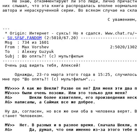
    Не знаю, откомментируют ли это люди, лично причастн
них слышал, что эта книга распродалась вполне нормально
автора и нераскрученной серии. Во всяком случае на скла
                                           С уважением,
---

 * Origin: Интернет - суксь! Но я сдался. Www.chat.ru/~s
- 
SU.SF&F.FANDOM
 (2:5010/67.20) -----------------------
 Msg  : 734 из 1601                                    
 From : Max Vorshev                         2:5020/1302
 To   : Alexey Guzyuk                                  
 Subj : Шо опять?! (с) мультфильм                      
-------------------------------------------------------
 Очень рад видеть тебя, Алексей!

     Однажды, 23-го марта этого года в 15:25, случилось
мне про "Шо опять?! (с) мультфильм"...

 MV>>>> А как же Шекли? Разве он не? Для меня эти два п
 MV>>>> были очень позожи. Или это только для меня?
 AG>       Шекли более язвителен, его пpоизведения неск
 AG> написаны, а Саймак все же добpее.
 Ну да, согласен, но все же они оба в человека верят. В
станет Человеком.

 MV>>  Hет. В разных и в разное время. Сначала Шекли, 
 AG>       Да, думал, что они именно из-за этого тебе п