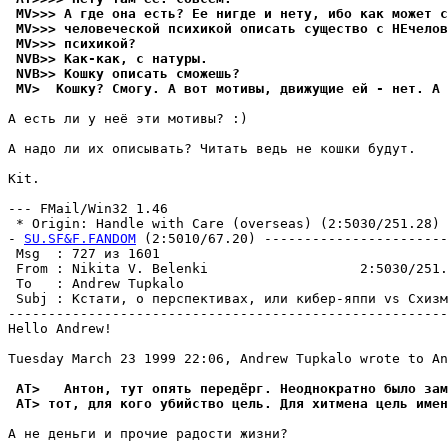
 MV>>> А где она есть? Ее нигде и нету, ибо как может с
 MV>>> человеческой психикой описать существо с HЕчелов
 MV>>> психикой?
 NVB>> Как-как, с натуры.
 NVB>> Кошку описать сможешь?
 MV>  Кошку? Смогу. А вот мотивы, движущие ей - нет. А 
А есть ли у неё эти мотивы? :)

А надо ли их описывать? Читать ведь не кошки будут.

Kit.

--- FMail/Win32 1.46

 * Origin: Handle with Care (overseas) (2:5030/251.28)

- 
SU.SF&F.FANDOM
 (2:5010/67.20) -----------------------
 Msg  : 727 из 1601                                    
 From : Nikita V. Belenki                   2:5030/251.
 To   : Andrew Tupkalo                                 
 Subj : Кстати, о перспективах, или кибер-яппи vs Схизм
-------------------------------------------------------
Hello Andrew!

Tuesday March 23 1999 22:06, Andrew Tupkalo wrote to An
 AT>   Антон, тут опять пеpедёpг. Неоднократно было за
 AT> тот, для кого убийство цель. Для хитмена цель имен
А не деньги и прочие радости жизни?
