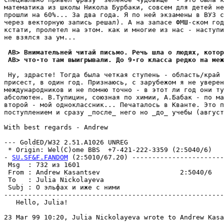
математика из школы Никола Бурбаки, совсем для детей не
прошли на 60%... За два года. Я по ней экзамены в ВУЗ с
через векторную запись решал). А на запасе ФМШ-ском год
кстати, пролетел на этом. как и многие из нас - наступи
не взялся за ум...

 AB> Внимательней читай письмо. Речь шла о людях, котор
 AB> что-то там выигрывали. До 9-го класса редко на меж
 Ну, здрасте! Тогда была четкая ступень - область/край 
присест, в один год. Признаюсь, с зарубежом я не уверен
международников и не помню точно - в этот ли год они ту
абсолютен. В.Тупицин, союзная по химии, А.Бабак - по ма
второй - мой одноклассник... Печаталось в Кванте. Это п
поступлением и сразу _после_ него но _до_ учебы (август
With best regards - Andrew

--- GoldED/W32 2.51.A1026 UNREG

 * Origin: Wel(C)ome BBS  +7-421-222-3359 (2:5040/6)

- 
SU.SF&F.FANDOM
 (2:5010/67.20) -----------------------
 Msg  : 732 из 1601                                    
 From : Andrew Kasantsev                    2:5040/6   
 To   : Julia Nickolayeva                              
 Subj : О эльфах и иже с ними                          
-------------------------------------------------------
   Hello, Julia!

23 Mar 99 10:20, Julia Nickolayeva wrote to Andrew Kasa