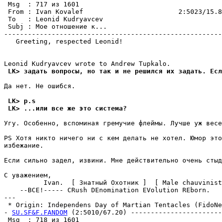
 Msg  : 717 из 1601                                    
 From : Ivan Kovalef                        2:5023/15.8
 To   : Leonid Kudryavcev                              
 Subj : Мое отношение к...                             
-------------------------------------------------------
   Greeting, respected Leonid!

 LK> задать вопросы, но так и не pешился их задать. Есл
Да нет. Не ошибся.

 LK> p.s
 LK> ...или все же это система?
Угу. Особенно, вспоминая гремучие флеймы. Лучше уж весе
PS Хотя никто ничего ни с кем делать не хотел. Юмор это
избежание.

Если сильно задел, извини. Мне действительно очень стыд
С уважением,

          Ivan.  [ Знатный Охотник ]  [ Male chauvinist
    --ВСЕ!----- CRush DEnomination EVolution REborn.

---

 * Origin: Independens Day of Martian Tentacles (FidoNet
- 
SU.SF&F.FANDOM
 (2:5010/67.20) -----------------------
 Msg  : 718 из 1601                                    