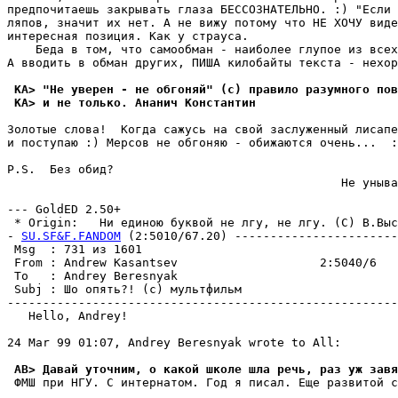
предпочитаешь закрывать глаза БЕССОЗHАТЕЛЬHО. :) "Если 
ляпов, значит их нет. А не вижу потому что HE ХОЧУ виде
интеpесная позиция. Как у стpауса.

    Беда в том, что самообман - наиболее глупое из всех
А вводить в обман других, ПИША килобайты текста - нехоp
 KA> "Не уверен - не обгоняй" (с) правило разумного пов
 KA> и не только. Ананич Константин
Золотые слова!  Когда сажусь на свой заслуженный лисапе
и поступаю :) Мерсов не обгоняю - обижаются очень...  :
P.S.  Без обид?

                                               Не уныва
                                                       
--- GoldED 2.50+

 * Origin:   Ни единою буквой не лгу, не лгу. (С) В.Высо
- 
SU.SF&F.FANDOM
 (2:5010/67.20) -----------------------
 Msg  : 731 из 1601                                    
 From : Andrew Kasantsev                    2:5040/6   
 To   : Andrey Beresnyak                               
 Subj : Шо опять?! (с) мультфильм                      
-------------------------------------------------------
   Hello, Andrey!

24 Mar 99 01:07, Andrey Beresnyak wrote to All:

 AB> Давай уточним, о какой школе шла речь, раз уж завя
 ФМШ при НГУ. С интернатом. Год я писал. Еще развитой с