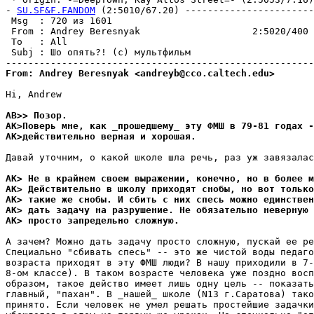
- 
SU.SF&F.FANDOM
 (2:5010/67.20) -----------------------
 Msg  : 720 из 1601                                    
 From : Andrey Beresnyak                    2:5020/400 
 To   : All                                            
 Subj : Шо опять?! (с) мультфильм                      
From: Andrey Beresnyak <andreyb@cco.caltech.edu>
Hi, Andrew

AB>> Позор.
AK>Поверь мне, как _прошедшему_ эту ФМШ в 79-81 годах -
AK>действительно верная и хорошая.
Давай уточним, о какой школе шла речь, раз уж завязалас
AK> Не в крайнем своем выражении, конечно, но в более м
AK> Действительно в школу приходят снобы, но вот только
AK> такие же снобы. И сбить с них спесь можно единствен
AK> дать задачу на разрушение. Не обязательно неверную 
AK> просто запредельно сложную. 
А зачем? Можно дать задачу просто сложную, пускай ее ре
Специально "сбивать спесь" -- это же чистой воды педаго
возраста приходят в эту ФМШ люди? В нашу приходили в 7-
8-ом классе). В таком возрасте человека уже поздно восп
образом, такое действо имеет лишь одну цель -- показать
главный, "пахан". В _нашей_ школе (N13 г.Саратова) тако
принято. Если человек не умел решать простейшие задачки