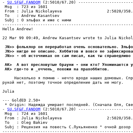
- 
SU.SF&F.FANDOM
 (2:5010/67.20) -----------------------
 Msg  : 723 из 1601                                    
 From : Julia Nickolayeva                   2:5020/358.
 To   : Andrew Kasantsev                               
 Subj : О эльфах и иже с ними                          
-------------------------------------------------------
Hello Andrew!

22 Mar 99 09:49, Andrew Kasantsev wrote to Julia Nickol
 JN>> фольклор он переработал очень основательно. Эльфо
 JN>> нигде не описано. Хоббитов и вовсе не зафиксирова
 JN>> - об источниках он сам писал, как ты справедливо 
 AK>  А вот пресловутые брауни - они кто? Упоминаются у
 AK> где-то и _оччень_ похожи на прахоббитов.
     Насколько я помню - нечто вроде наших домовых. Спр
рукой нет, поэтому точное определение дать не могу.

Julia

--- GoldED 2.50+

 * Origin: Надежда умирает последней. (Сначала Оля, Свет
- 
SU.SF&F.FANDOM
 (2:5010/67.20) -----------------------
 Msg  : 724 из 1601                                    
 From : Julia Nickolayeva                   2:5020/358.
 To   : Oleg Bakiev                                    
 Subj : Рецензия на повесть С.Лукьяненко " очной дозор 
-------------------------------------------------------