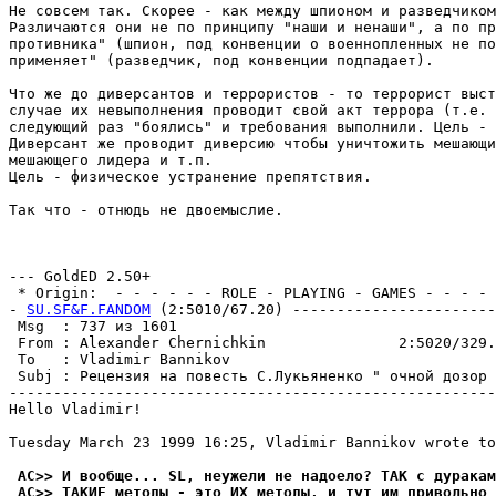
Не совсем так. Скорее - как между шпионом и разведчиком
Различаются они не по принципу "наши и ненаши", а по пр
противника" (шпион, под конвенции о военнопленных не по
применяет" (разведчик, под конвенции подпадает).

Что же до диверсантов и террористов - то террорист выст
случае их невыполнения проводит свой акт террора (т.е. 
следующий раз "боялись" и требования выполнили. Цель - 
Диверсант же проводит диверсию чтобы уничтожить мешающи
мешающего лидера и т.п.

Цель - физическое устранение препятствия.

Так что - отнюдь не двоемыслие.

                                                       
--- GoldED 2.50+

 * Origin:  - - - - - - ROLE - PLAYING - GAMES - - - - -
- 
SU.SF&F.FANDOM
 (2:5010/67.20) -----------------------
 Msg  : 737 из 1601                                    
 From : Alexander Chernichkin               2:5020/329.
 To   : Vladimir Bannikov                              
 Subj : Рецензия на повесть С.Лукьяненко " очной дозор 
-------------------------------------------------------
Hello Vladimir!

Tuesday March 23 1999 16:25, Vladimir Bannikov wrote to
 AC>> И вообще... SL, неужели не надоело? ТАК с дуракам
 AC>> ТАКИЕ методы - это ИХ методы, и тут им привольно 