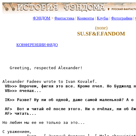
ФЭНДОМ
>
Фантастика
|
Конвенты
|
Клубы
|
Фотографии
|
(none)
SU.SF&F.FANDOM
КОНФЕРЕНЦИИ ФИДО
   Greeting, respected Alexander!

 VB>>> Впрочем, фигня это все. Кроме пчел. Но Буджолд н
 VB>>> пчелах...
 IK>> Разве? Ну ни об одной, даже самой маленькой? А о 
 AF>  Вот и читай её после этого. Ни о пчёлах, ни об ёж
 AF> читать...
Но любим мы ее не только за это...

С уважением,
