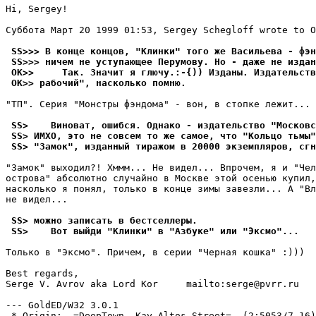
Hi, Sergey!

Суббота Март 20 1999 01:53, Sergey Schegloff wrote to O
 SS>>> В конце концов, "Клинки" того же Васильева - фэн
 SS>>> ничем не уступающее Перумову. Но - даже не издан
 OK>>     Так. Значит я глючу.:-{)) Изданы. Издательств
 OK>> рабочий", насколько помню.
"ТП". Серия "Монстры фэндома" - вон, в стопке лежит... 
 SS>    Виноват, ошибся. Однако - издательство "Московс
 SS> ИМХО, это не совсем то же самое, что "Кольцо тьмы"
 SS> "Замок", изданный тиражом в 20000 экземпляров, сгн
"Замок" выходил?! Хммм... Не видел... Впрочем, я и "Чел
острова" абсолютно случайно в Москве этой осенью купил,
насколько я понял, только в конце зимы завезли... А "Вл
не видел...

 SS> можно записать в бестселлеры.
 SS>    Вот выйди "Клинки" в "Азбуке" или "Эксмо"...
Только в "Эксмо". Причем, в серии "Черная кошка" :)))

Best regards,

Serge V. Avrov aka Lord Kor     mailto:serge@pvrr.ru

--- GoldED/W32 3.0.1

 * Origin: -=DeepTown, Kay Altos Street=- (2:5053/7.16)
