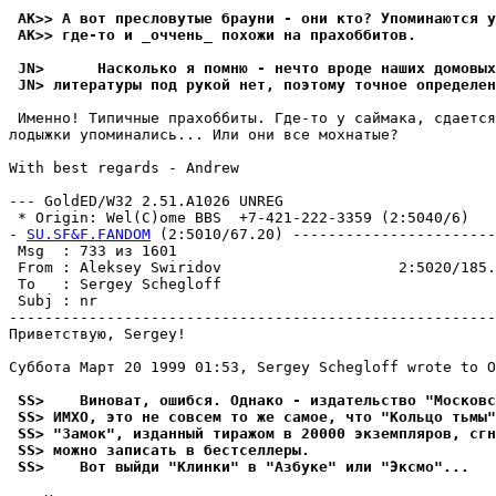
 AK>> А вот пресловутые брауни - они кто? Упоминаются у
 AK>> где-то и _оччень_ похожи на прахоббитов.
 JN>      Насколько я помню - нечто вроде наших домовых
 JN> литературы под рукой нет, поэтому точное определен
 Именно! Типичные прахоббиты. Где-то у саймака, сдается
лодыжки упоминались... Или они все мохнатые?

With best regards - Andrew

--- GoldED/W32 2.51.A1026 UNREG

 * Origin: Wel(C)ome BBS  +7-421-222-3359 (2:5040/6)

- 
SU.SF&F.FANDOM
 (2:5010/67.20) -----------------------
 Msg  : 733 из 1601                                    
 From : Aleksey Swiridov                    2:5020/185.
 To   : Sergey Schegloff                               
 Subj : nr                                             
-------------------------------------------------------
Приветствую, Sergey!

Суббота Март 20 1999 01:53, Sergey Schegloff wrote to O
 SS>    Виноват, ошибся. Однако - издательство "Московс
 SS> ИМХО, это не совсем то же самое, что "Кольцо тьмы"
 SS> "Замок", изданный тиражом в 20000 экземпляров, сгн
 SS> можно записать в бестселлеры.
 SS>    Вот выйди "Клинки" в "Азбуке" или "Эксмо"...