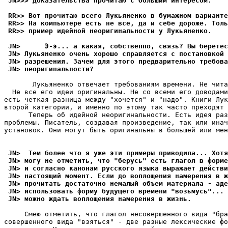
 JN>>> Доказательства прочитаю с большим интересом.
 RR>> Вот прочитаю всего Лукьяненко в бумажном варианте
 RR>> На компьютере есть не все, да и себе дороже. Толь
 RR>> пример идейной неоригинальности у Лукьяненко.
 JN>      Э-э... а какая, собственно, связь? Вы беретес
 JN> Лукьяненко очень хорошо справляется с постановкой
 JN> разрешения. Зачем для этого предварительно требова
 JN> неоригинальности?
       Лукьяненко отвечает требованиям времени. Не чита
  Не все его идеи оригинальны. Не со всеми его доводами
есть четкая разница между "хочется" и "надо". Книги Лук
второй категории, и именно по этому так часто преходят 
      Теперь об идейной неоригинальности. Есть идея раз
проблемы. Писатель, создавая произведение, так или инач
установок. Они могут быть оригинальны в большей или мен
 JN>  Тем более что я уже эти примеры приводила... Хотя
 JN> могу не отметить, что "берусь" есть глагол в форме
 JN> и согласно канонам русского языка выражает действи
 JN> настоящий момент. Если до воплощения намерения в ж
 JN> прочитать достаточно немалый объем материала - аде
 JN> использовать форму будущего времени "возьмусь"... 
 JN> можно ждать воплощения намерения в жизнь.
     Смею отметить, что глагол несовершенного вида "бра
совершенного вида "взяться" - две разные лексические фо