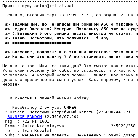
-------------------------------------------------------
Приветствую, anton@imf.zt.ua!

  едавно, Вторник Март 23 1999 15:51, anton@imf.zt.ua п
 a> задуманным, но ненаписанным романом АБС о Максиме К
 a> недрах Океанской Империи. Поскольку АБС уже не суще
 a> С.Витицкий этого романа писать никогда не станет, я
 a> затею. Посмотрим, что получится. If any.
 a> ========================
 a> Внимание, вопросы: кто эти два писателя? Чего они с
 a> Когда они это напишут? А не остановить ли их пока н
Не два, а три. Или все-таки два? Это смотря как считать
Успенский просили у БН сабж, но оказалось, что кое-кто 
отказались. А который успел первым - пишет. Насколько я
довольно приличные шансы на успех. Как, впрочем, и на п
неровен.

...и счастья в личной жизни! Andrey

--- NudeGrandy 2.5+ y.o. UNREG

 * Origin: Метагомо Ястребиный Коготь (2:5090/44.27)

- 
SU.SF&F.FANDOM
 (2:5010/67.20) -----------------------
 Msg  : 722 из 1601                                    
 From : Julia Nickolayeva                   2:5020/358.
 To   : Ivan Kovalef                                   
 Subj : Рецензия на повесть С.Лукьяненко " очной дозор 