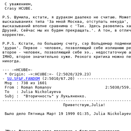
 С уважением,

 Crasy HCUBE.

P.S. Шумила, кстати, я дураком даалеко не считаю. Может
высказываниях типа 'За мной Москва, отступать некуда', 
высказываний вполне сравнима с 'Так. Здесь развелись ха
Дpузей. Сейчас мы их будем пpекpащать.'. А тон, в отлич
коppектен.

P.P.S. Кстати, по большому счету, сэр Вольдемар подмени
'дуpак'. Первое - человек, позволяющий себе излишнюю ре
второе - человек, позволяющий себе ээ.. недостаточную а
IMHO, второе значительно хуже. Резкого критика можно пе
никогда.

--- -=HCUBE=-

 * Origin: -=:HCUBE:=- (2:5020/329.23)

- 
SU.SF&F.FANDOM
 (2:5010/67.20) -----------------------
 Msg  : 738 из 1601                                    
 From : Roman Romanov                       2:5030/559.
 To   : Julia Nickolayeva                              
 Subj :  "Вторичность" у Лукьяненко.                   
-------------------------------------------------------
                          Приветствую,Julia!

 Было дело Пятница Март 19 1999 01:35, Julia Nickolayev