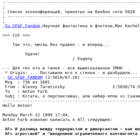
-------------------------------------------------------
;

; Список эхоконференций, пpинятых на бекбон сети 5020

; -----------------------------------------------------
;

,
Su.SF&F.Fandom
,Hаучная фантастика и фэнтези,Max Kachel
=== Cut ===

    Так что, месяц без правил - и впеpед...

         Удачи!

                            / Eugeny

--- Для тех кто в танке - все вышесказанное IMHO

 * Origin: ... Поставили его к стенке - и разбудили... (
- 
SU.SF&F.FANDOM
 (2:5010/67.20) -----------------------
 Msg  : 736 из 1601                                    
 From : Alexey Taratinsky                   2:5030/74.5
 To   : Anton Farb                                     
 Subj : Кстати, о перспективах, или кибер-яппи vs Схизм
-------------------------------------------------------
Hello Anton!

Monday March 22 1999 17:04,

Anton Farb изволил написать к All следующее:

 AF> И разница между террористом и диверсантом - как ме
 AF> агрессией" и "введением ограниченного контингента 