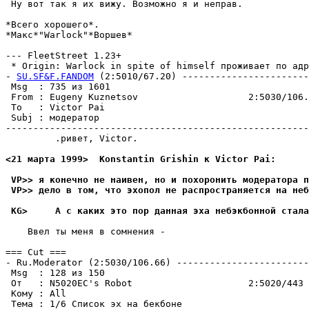
 Ну вот так я их вижу. Возможно я и неправ.

*Всего хорошего*.  

*Макс*"Warlock"*Воршев*

--- FleetStreet 1.23+

 * Origin: Warlock in spite of himself проживает по адре
- 
SU.SF&F.FANDOM
 (2:5010/67.20) -----------------------
 Msg  : 735 из 1601                                    
 From : Eugeny Kuznetsov                    2:5030/106.
 To   : Victor Pai                                     
 Subj : модератор                                      
-------------------------------------------------------
         .pивет, Victor.

<21 марта 1999>  Konstantin Grishin к Victor Pai:
 VP>> я конечно не наивен, но и похоронить модератора п
 VP>> дело в том, что эхопол не распространяется на неб
 KG>     А с каких это пор данная эха небэкбонной стала
    Ввел ты меня в сомнения -

=== Cut ===

- Ru.Moderator (2:5030/106.66) ------------------------
 Msg  : 128 из 150

 От   : N5020EC's Robot                     2:5020/443 
 Кому : All                                            
 Тема : 1/6 Список эх на бекбоне
