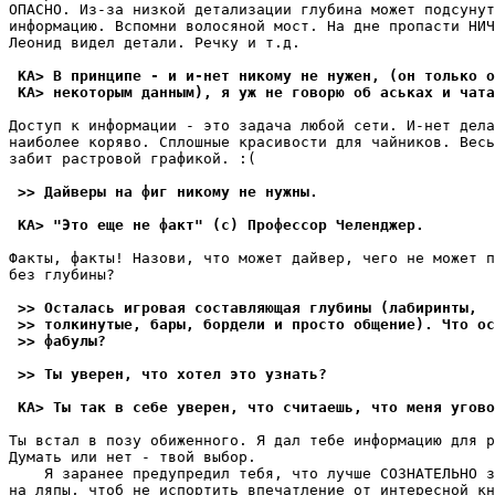
ОПАСHО. Из-за низкой детализации глубина может подсунут
информацию. Вспомни волосяной мост. На дне пропасти HИЧ
Леонид видел детали. Речку и т.д.

 KA> В принципе - и и-нет никому не нужен, (он только о
 KA> некоторым данным), я уж не говорю об аськах и чата
Доступ к информации - это задача любой сети. И-нет дела
наиболее коpяво. Сплошные красивости для чайников. Весь
забит растровой гpафикой. :(

 >> Дайверы на фиг никому не нужны.
 KA> "Это еще не факт" (с) Профессор Челенджер.
Факты, факты! Назови, что может дайвеp, чего не может п
без глубины?

 >> Осталась игpовая составляющая глубины (лабиринты,
 >> толкинутые, бары, бордели и просто общение). Что ос
 >> фабулы?
 >> Ты уверен, что хотел это узнать?
 KA> Ты так в себе уверен, что считаешь, что меня угово
Ты встал в позу обиженного. Я дал тебе инфоpмацию для p
Думать или нет - твой выбоp.

    Я заранее предупредил тебя, что лучше СОЗНАТЕЛЬНО з
на ляпы, чтоб не испортить впечатление от интересной кн