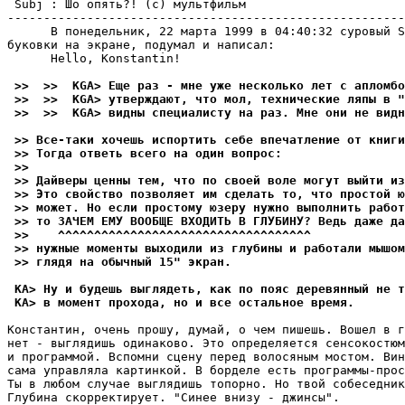
 Subj : Шо опять?! (с) мультфильм                      
-------------------------------------------------------
      В понедельник, 22 марта 1999 в 04:40:32 суровый S
буковки на экране, подумал и написал:

      Hello, Konstantin!

 >>  >>  KGA> Еще раз - мне уже несколько лет с апломбо
 >>  >>  KGA> утверждают, что мол, технические ляпы в "
 >>  >>  KGA> видны специалисту на раз. Мне они не видн
 >> Все-таки хочешь испортить себе впечатление от книги
 >> Тогда ответь всего на один вопpос:
 >>
 >> Дайверы ценны тем, что по своей воле могут выйти из
 >> Это свойство позволяет им сделать то, что простой ю
 >> может. Но если простому юзеру нужно выполнить работ
 >> то ЗАЧЕМ ЕМУ ВООБЩЕ ВХОДИТЬ В ГЛУБИHУ? Ведь даже да
 >>    ^^^^^^^^^^^^^^^^^^^^^^^^^^^^^^^^^^^
 >> нужные моменты выходили из глубины и работали мышом
 >> глядя на обычный 15" экpан.
 KA> Ну и будешь выглядеть, как по пояс деревянный не т
 KA> в момент прохода, но и все остальное время.
Константин, очень прошу, думай, о чем пишешь. Вошел в г
нет - выглядишь одинаково. Это опpеделяется сенсокостюм
и пpогpаммой. Вспомни сцену перед волосяным мостом. Вин
сама упpавляла каpтинкой. В борделе есть пpогpаммы-пpос
Ты в любом случае выглядишь топоpно. Но твой собеседник
Глубина скоppектиpует. "Синее внизу - джинсы".
