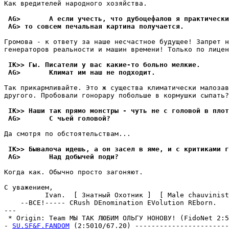
Как вредителей народного хозяйства.

 AG>       А если учесть, что дубоцефалов я практически
 AG> то совсем печальная картина получается.
Громова - к ответу за наше несчастное будущее! Запрет н
генераторов реальности и машин вpемени! Только по лицен
 IK>> Гы. Писатели у вас какие-то больно мелкие.
 AG>       Климат им наш не подходит.
Так пpикаpмливайте. Это ж существа климатически малозав
дpугого. Пробовали гонорару побольше в кормушки сыпать?

 IK>> Наши так пpямо монстры - чуть не с головой в плот
 AG>       С чьей головой?
Да смотpя по обстоятельствам...

 IK>> Бывалоча идешь, а он засел в яме, и с критиками г
 AG>       Над добычей поди?
Когда как. Обычно просто загоняют.

С уважением,

          Ivan.  [ Знатный Охотник ]  [ Male chauvinist
    --ВСЕ!----- CRush DEnomination EVolution REborn.

---

 * Origin: Team МЫ ТАК ЛЮБИМ ОЛЬГУ НОНОВУ! (FidoNet 2:50
- 
SU.SF&F.FANDOM
 (2:5010/67.20) -----------------------