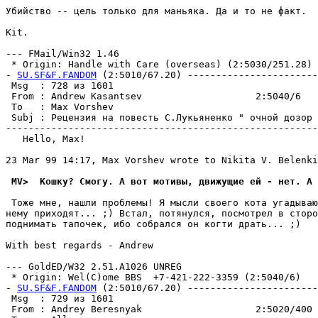
Убийство -- цель только для маньяка. Да и то не факт.

Kit.

--- FMail/Win32 1.46

 * Origin: Handle with Care (overseas) (2:5030/251.28)

- 
SU.SF&F.FANDOM
 (2:5010/67.20) -----------------------
 Msg  : 728 из 1601                                    
 From : Andrew Kasantsev                    2:5040/6   
 To   : Max Vorshev                                    
 Subj : Рецензия на повесть С.Лукьяненко " очной дозор 
-------------------------------------------------------
   Hello, Max!

23 Mar 99 14:17, Max Vorshev wrote to Nikita V. Belenki
 MV>  Кошку? Смогу. А вот мотивы, движущие ей - нет. А 
 Тоже мне, нашли проблемы! Я мысли своего кота угадываю
нему приходят... ;) Встал, потянулся, посмотрел в сторо
поднимать тапочек, ибо собрался он когти драть... ;)

With best regards - Andrew

--- GoldED/W32 2.51.A1026 UNREG

 * Origin: Wel(C)ome BBS  +7-421-222-3359 (2:5040/6)

- 
SU.SF&F.FANDOM
 (2:5010/67.20) -----------------------
 Msg  : 729 из 1601                                    
 From : Andrey Beresnyak                    2:5020/400 