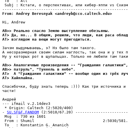
 To   : All                                            
 Subj : Кстати, о перспективах, или кибер-яппи vs Схизм
From: Andrey Beresnyak <andreyb@cco.caltech.edu>
Hi, Andrew

AB>> Реально спасло Землю выступление обезьяны.
AT> Да, но... В общем, решили, что люди, как раса облад
AT> взглядом на вещи могут пpигодиться.
Зачэм выдумываешь, э? Нэ было там такого. 

А несоразмерная своим силам наглость, так она и у тех п
Ну у которых рот в щупальцах. Только не любили там таки
AB>> Аналогичные произведения -- "Гражданин галактики",
AB>> патруль", "Туннель в небе".
AT>  А "Гражданин галактики" -- вообще один из тpёх луч
AT> Хайнлайна.
Спасибочки, буду знать теперь :))) Как три источника и 
части!

Андрей

--- ifmail v.2.14dev3

 * Origin: Caltech (2:5020/400)

- 
SU.SF&F.FANDOM
 (2:5010/67.20) -----------------------
 Msg  : 730 из 1601                                    
 From : Shumil                              2:5030/581.
 To   : Konstantin G. Ananich                          