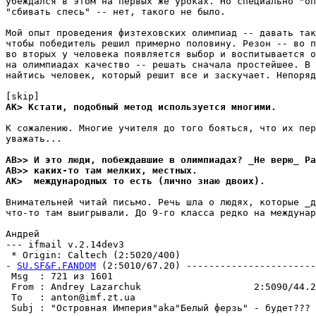
убеждался в этом на первых же уроках. Но специально "оп
"сбивать спесь" -- нет, такого не было.

Мой опыт проведения физтеховских олимпиад -- давать так
чтобы победитель решил примерно половину. Резон -- во п
во вторых у человека появляется выбор и воспитывается о
на олимпиадах качество -- решать сначала простейшее. В 
найтись человек, который решит все и заскучает. Hепоряд
AK> Кстати, подобный метод используется многими.
К сожалению. Многие учителя до того бояться, что их пер
уважать...

AB>> И это люди, побеждавшие в олимпиадах? _Hе верю_ Ра
AB>> каких-то там мелких, местных.
AK>  международных то есть (лично знаю двоих).
Внимательней читай письмо. Речь шла о людях, которые _д
что-то там выигрывали. До 9-го класса редко на междунар
Андрей

--- ifmail v.2.14dev3

 * Origin: Caltech (2:5020/400)

- 
SU.SF&F.FANDOM
 (2:5010/67.20) -----------------------
 Msg  : 721 из 1601                                    
 From : Andrey Lazarchuk                    2:5090/44.2
 To   : anton@imf.zt.ua                                
 Subj : "Островная Империя"aka"Белый ферзь" - будет??? 